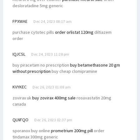
desloratadine 5mg generic
FPXWAE
Dec 24, 2023 08:17 am
purchase cytotec pills
order orlistat 120mg
diltiazem
order
IQJCSL
Dec 24, 2023 11:28 pm
buy piracetam no prescription
buy betamethasone 20 gm
without prescription
buy cheap clomipramine
KVYKEC
Dec 26, 2023 01:08 am
zovirax uk
buy zovirax 400mg sale
rosuvastatin 20mg
canada
QLNFQO
Dec 26, 2023 02:37 pm
sporanox buy online
prometrium 200mg pill
order
tindamax 300mg generic