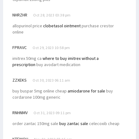
NHRZHR
Oct 28, 2023 03:38 pm
allopurinol price
clobetasol ointment
purchase crestor
online
FPRAVC
Oct 29, 2023 10:58 pm
imitrex 50mg ca
where to buy imitrex without a
prescription
buy avodart medication
ZZXEKS
Oct 30, 2023 06:11 am
buy buspar 5mg online cheap
amiodarone for sale
buy
cordarone 100mg generic
RNHNMV
Oct 31, 2023 09:11 pm
order zantac 150mg sale
buy zantac sale
celecoxib cheap
KTFWQU