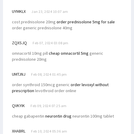
UYMKLX
Jan 23, 2024 10:07 am
cost prednisolone 20mg
order prednisolone 5mg for sale
order generic prednisolone 40mg
ZQXSJQ
Feb 07, 2024 03:08 pm
omnacortil 10mg pill
cheap omnacortil 5mg
generic
prednisolone 20mg
UMTJNJ
Feb 08, 2024 01:45 pm
order synthroid 150mcg generic
order levoxyl without
prescription
levothroid order online
QVKYIK
Feb 09, 2024 07:25 am
cheap gabapentin
neurontin drug
neurontin 100mg tablet
XHABRL
Feb 10, 2024 05:36 am