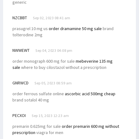
generic
NZCBBT
Sep 02, 2023 08:41 am
prasugrel 10 mg us
order dramamine 50 mg sale
brand
tolterodine 2mg
NWWEWT
Sep 04, 2023 04:08 pm
order monograph 600 mg for sale
mebeverine 135 mg
sale
where to buy cilostazol without a prescription
GNRWCD
Sep 05, 2023 08:59 am
order ferrous sulfate online
ascorbic acid 500mg cheap
brand sotalol 40 mg
PECXOI
Sep 15, 2023 12:23 am
premarin 0.625mg for sale
order premarin 600 mg without
prescription
viagra for men