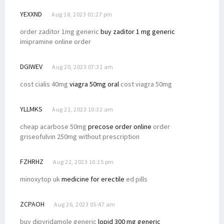
YEXXND
Aug 18, 2023 01:27 pm
order zaditor 1mg generic
buy zaditor 1 mg generic
imipramine online order
DGIWEV
Aug 20, 2023 07:31 am
cost cialis 40mg
viagra 50mg oral
cost viagra 50mg
YLLMKS
Aug 21, 2023 10:32 am
cheap acarbose 50mg
precose order online
order
griseofulvin 250mg without prescription
FZHRHZ
Aug 22, 2023 10:15 pm
minoxytop uk
medicine for erectile
ed pills
ZCPAOH
Aug 26, 2023 05:47 am
buy dipyridamole generic
lopid 300 mg generic