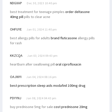
NDGXAP
Dec 30, 2023 10:40 pm
best treatment for teenage pimples
order deltasone
40mg pill
pills to clear acne
OHFUYE
Jan 01, 2024 11:40 pm
best allergy pills for adults
brand fluticasone
allergy pills
for rash
KKZCQA
Jan 03, 2024 09:43 pm
heartburn after swallowing pill
oral ciprofloxacin
OAJWYI
Jan 04, 2024 08:16 pm
best prescription sleep aids
modafinil 100mg drug
PDYYNJ
Jan 08, 2024 04:43 pm
buy prednisone 5mg for sale
cost prednisone 20mg