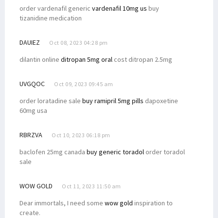
order vardenafil generic
vardenafil 10mg us
buy
tizanidine medication
DAUIEZ
Oct 08, 2023 04:28 pm
dilantin online
ditropan 5mg oral
cost ditropan 2.5mg
UVGQOC
Oct 09, 2023 09:45 am
order loratadine sale
buy ramipril 5mg pills
dapoxetine
60mg usa
RBRZVA
Oct 10, 2023 06:18 pm
baclofen 25mg canada
buy generic toradol
order toradol
sale
WOW GOLD
Oct 11, 2023 11:50 am
Dear immortals, I need some
wow gold
inspiration to
create.