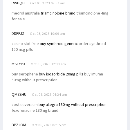
LVVUQB
Oct 03, 2023 09:57 am
medrol australia
triamcinolone brand
triamcinolone 4mg
for sale
DDFPJZ
Oct 03, 2023 10:09 am
casino slot free
buy synthroid generic
order synthroid
150mcg pills
MSEYPX
Oct 05, 2023 12:33 am
buy serophene
buy isosorbide 20mg pills
buy imuran
50mg without prescription
QMZEHU
Oct 06, 2023 04:24 am
cost coversum
buy allegra 180mg without prescription
fexofenadine 180mg brand
BPZJOM
Oct 06, 2023 02:35 pm