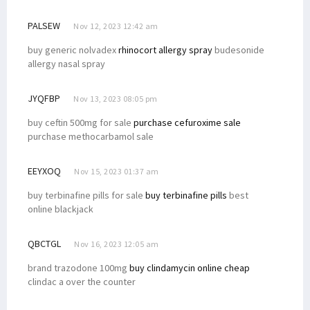
PALSEW
Nov 12, 2023 12:42 am
buy generic nolvadex
rhinocort allergy spray
budesonide
allergy nasal spray
JYQFBP
Nov 13, 2023 08:05 pm
buy ceftin 500mg for sale
purchase cefuroxime sale
purchase methocarbamol sale
EEYXOQ
Nov 15, 2023 01:37 am
buy terbinafine pills for sale
buy terbinafine pills
best
online blackjack
QBCTGL
Nov 16, 2023 12:05 am
brand trazodone 100mg
buy clindamycin online cheap
clindac a over the counter