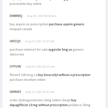
pravastatin buy online
DWBRBQ
Aug 26, 2023 08:08 am
buy aspirin no prescription
purchase aspirin generic
imiquad canada
GRIZQS
Aug 28, 2023 11:07 pm
purchase meloset for sale
aygestin 5mg us
generic
danocrine
OTFUVN
Aug 30, 2023 02:25 am
florinef 100 mcg ca
buy bisacodyl without a prescription
purchase imodium online
UKMVEX
Aug 31, 2023 01:41 pm
order dydrogesterone 10mg online cheap
buy
dapagliflozin 10 mg without prescription
jardiance 25mg