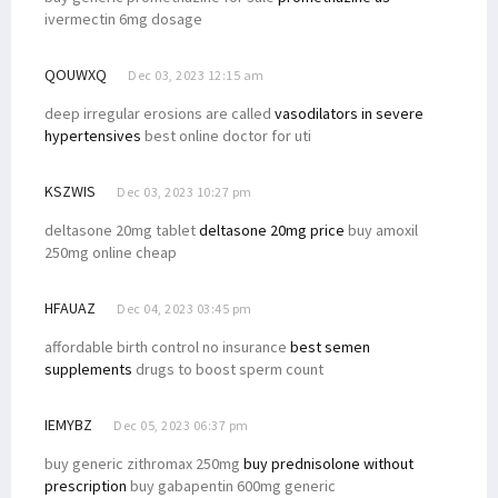
ivermectin 6mg dosage
QOUWXQ
Dec 03, 2023 12:15 am
deep irregular erosions are called
vasodilators in severe
hypertensives
best online doctor for uti
KSZWIS
Dec 03, 2023 10:27 pm
deltasone 20mg tablet
deltasone 20mg price
buy amoxil
250mg online cheap
HFAUAZ
Dec 04, 2023 03:45 pm
affordable birth control no insurance
best semen
supplements
drugs to boost sperm count
IEMYBZ
Dec 05, 2023 06:37 pm
buy generic zithromax 250mg
buy prednisolone without
prescription
buy gabapentin 600mg generic