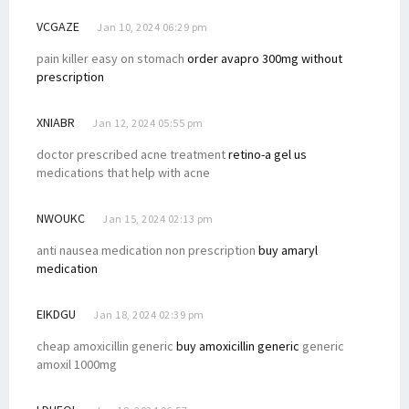
VCGAZE
Jan 10, 2024 06:29 pm
pain killer easy on stomach
order avapro 300mg without
prescription
XNIABR
Jan 12, 2024 05:55 pm
doctor prescribed acne treatment
retino-a gel us
medications that help with acne
NWOUKC
Jan 15, 2024 02:13 pm
anti nausea medication non prescription
buy amaryl
medication
EIKDGU
Jan 18, 2024 02:39 pm
cheap amoxicillin generic
buy amoxicillin generic
generic
amoxil 1000mg