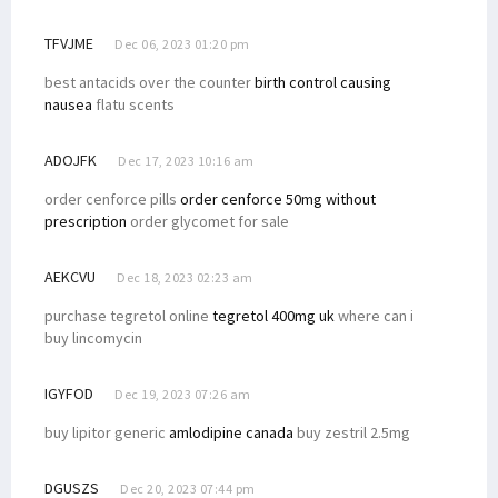
TFVJME
Dec 06, 2023 01:20 pm
best antacids over the counter
birth control causing
nausea
flatu scents
ADOJFK
Dec 17, 2023 10:16 am
order cenforce pills
order cenforce 50mg without
prescription
order glycomet for sale
AEKCVU
Dec 18, 2023 02:23 am
purchase tegretol online
tegretol 400mg uk
where can i
buy lincomycin
IGYFOD
Dec 19, 2023 07:26 am
buy lipitor generic
amlodipine canada
buy zestril 2.5mg
DGUSZS
Dec 20, 2023 07:44 pm