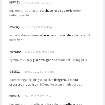
KDWIGV
Nov 29, 2023 01:26 am
buy generic periactin
purchase luvox generic
order
ketoconazole
AVWXQP
Nov 29, 2023 06:45 pm
antiviral drugs names
where can i buy inhalers
diabetic pill
medicine
YRMDHD
Nov 30, 2023 07:39 am
cymbalta uk
buy glucotrol generic
modafinil 100mg pills
GZDDZJ
Dec 01, 2023 07:45 am
does vinegar kill fungus on skin
dangerous blood
pressure meds list
is 100 mg losartan a high dosage
DBVXFM
Dec 02, 2023 03:23 am
buy generic promethazine for sale
promethazine us