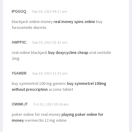
IPGGOQ
Sep 28, 2023 09:21 am
blackjack online money
real money spins online
buy
furosemide diuretic
AWPPXC
Sep 30, 2023 01:43 am
real online blackjack
buy doxycycline cheap
oral ventolin
2mg
YSAWDR
Sep 30, 2023 11:53 am
buy symmetrel 100 mg generic
buy symmetrel 100mg
without prescription
aczone tablet
OWWKJT
Oct 01, 2023 05:06 pm
poker online for real money
playing poker online for
money
ivermectin 12 mg online