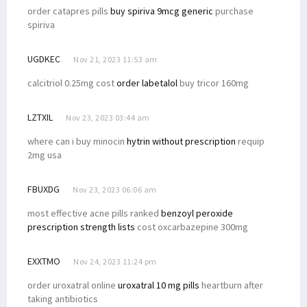
order catapres pills
buy spiriva 9mcg generic
purchase
spiriva
UGDKEC
Nov 21, 2023 11:53 am
calcitriol 0.25mg cost
order labetalol
buy tricor 160mg
LZTXIL
Nov 23, 2023 03:44 am
where can i buy minocin
hytrin without prescription
requip
2mg usa
FBUXDG
Nov 23, 2023 06:06 am
most effective acne pills ranked
benzoyl peroxide
prescription strength lists
cost oxcarbazepine 300mg
EXXTMO
Nov 24, 2023 11:24 pm
order uroxatral online
uroxatral 10 mg pills
heartburn after
taking antibiotics