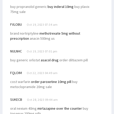
buy propranolol generic
buy inderal 10mg
buy plavix
75mg sale
FVLOBU
Oct 19, 2023 07:34 am
brand nortriptyline
methotrexate 5mg without
prescription
anacin 500mg us
NULNHC
Oct 19, 2023 07:01 pm
buy generic orlistat
asacol drug
order diltiazem pill
FQLOIM
Oct 22, 2023 04:49 am
cost warfarin
order paroxetine 10mg pill
buy
metoclopramide 20mg sale
SUKECB
Oct 28, 2023 09:44 am
oral nexium 40mg
mirtazapine over the counter
buy
topamax 200mg pills