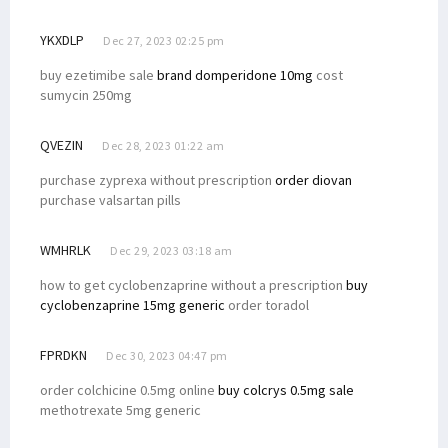
YKXDLP
Dec 27, 2023 02:25 pm
buy ezetimibe sale
brand domperidone 10mg
cost
sumycin 250mg
QVEZIN
Dec 28, 2023 01:22 am
purchase zyprexa without prescription
order diovan
purchase valsartan pills
WMHRLK
Dec 29, 2023 03:18 am
how to get cyclobenzaprine without a prescription
buy
cyclobenzaprine 15mg generic
order toradol
FPRDKN
Dec 30, 2023 04:47 pm
order colchicine 0.5mg online
buy colcrys 0.5mg sale
methotrexate 5mg generic