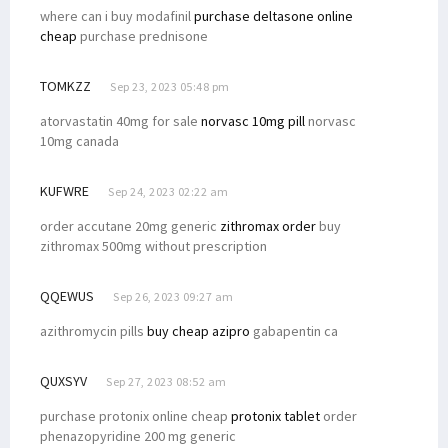
where can i buy modafinil
purchase deltasone online
cheap
purchase prednisone
TOMKZZ
Sep 23, 2023 05:48 pm
atorvastatin 40mg for sale
norvasc 10mg pill
norvasc
10mg canada
KUFWRE
Sep 24, 2023 02:22 am
order accutane 20mg generic
zithromax order
buy
zithromax 500mg without prescription
QQEWUS
Sep 26, 2023 09:27 am
azithromycin pills
buy cheap azipro
gabapentin ca
QUXSYV
Sep 27, 2023 08:52 am
purchase protonix online cheap
protonix tablet
order
phenazopyridine 200 mg generic