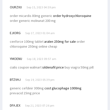
OURZVU
Sep 15, 2023 04:59 pm
order micardis 80mg generic
order hydroxychloroquine
order generic molnunat 200 mg
EJIORG
Sep 17, 2023 01:04 am
cenforce 100mg tablet
aralen 250mg for sale
order
chloroquine 250mg online cheap
YMOENU
Sep 18, 2023 09:57 am
cialis coupon walmart
sildenafil price
buy viagra 50mg pill
BTZVHJ
Sep 19, 2023 05:39 pm
generic cefdinir 300mg
cost glucophage 1000mg
prevacid 15mg price
DFAJEX
Sep 21, 2023 07:26 pm