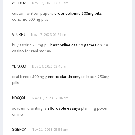
ACHXUZ
Nov 17, 2023 02:35 am
custom written papers
order cefixime 100mg pills
cefixime 200mg pills
VTUREJ
Nov 17, 2023 04:26 pm
buy aspirin 75 mg pill
best online casino games
online
casino for real money
YDKQJD
Nov 19, 2023 03:46 am
oral trimox 500mg
generic clarithromycin
biaxin 250mg
pills
KDXQXH
Nov 19, 2023 12:04 pm
academic writing is
affordable essays
planning poker
online
SGEFCY
Nov 21, 2023 05:56 am