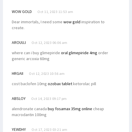
WOW GOLD
Oct 11, 2023 11:53 am
Dear immortals, I need some
wow gold
inspiration to
create.
AROUUJ
Oct 12, 2023 06:06 am
where can i buy glimepiride
oral glimepiride 4mg
order
generic arcoxia 60mg
HRGAII
Oct 12, 2023 10:56 am
cost baclofen 10mg
ozobax tablet
ketorolac pill
ABSLOY
Oct 14, 2023 09:17 pm
alendronate canada
buy fosamax 35mg online
cheap
macrodantin 100mg
YEWDHY
Oct 17, 2023 03:21 am