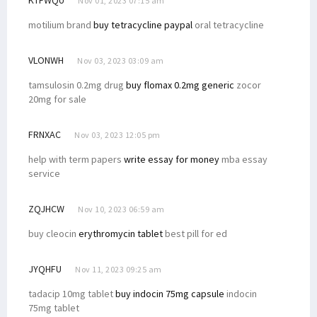
Nov 01, 2023 07:15 am
motilium brand
buy tetracycline paypal
oral tetracycline
VLONWH
Nov 03, 2023 03:09 am
tamsulosin 0.2mg drug
buy flomax 0.2mg generic
zocor
20mg for sale
FRNXAC
Nov 03, 2023 12:05 pm
help with term papers
write essay for money
mba essay
service
ZQJHCW
Nov 10, 2023 06:59 am
buy cleocin
erythromycin tablet
best pill for ed
JYQHFU
Nov 11, 2023 09:25 am
tadacip 10mg tablet
buy indocin 75mg capsule
indocin
75mg tablet