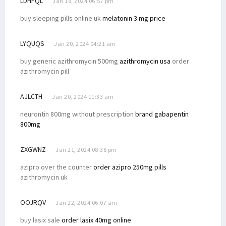
LDHFQL
Jan 18, 2024 06:57 pm
buy sleeping pills online uk
melatonin 3 mg price
LYQUQS
Jan 20, 2024 04:21 am
buy generic azithromycin 500mg
azithromycin usa
order
azithromycin pill
AJLCTH
Jan 20, 2024 11:33 am
neurontin 800mg without prescription
brand gabapentin
800mg
ZXGWNZ
Jan 21, 2024 08:38 pm
azipro over the counter
order azipro 250mg pills
azithromycin uk
OOJRQV
Jan 22, 2024 06:07 am
buy lasix sale
order lasix 40mg online