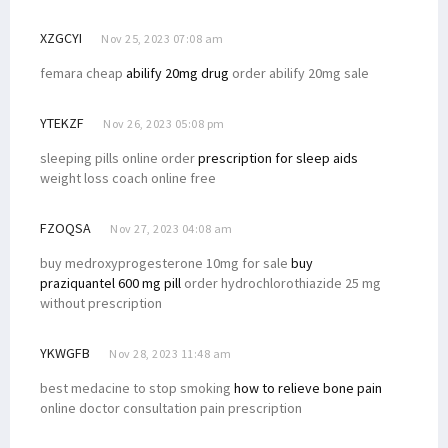
XZGCYI
Nov 25, 2023 07:08 am
femara cheap
abilify 20mg drug
order abilify 20mg sale
YTEKZF
Nov 26, 2023 05:08 pm
sleeping pills online order
prescription for sleep aids
weight loss coach online free
FZOQSA
Nov 27, 2023 04:08 am
buy medroxyprogesterone 10mg for sale
buy
praziquantel 600 mg pill
order hydrochlorothiazide 25 mg
without prescription
YKWGFB
Nov 28, 2023 11:48 am
best medacine to stop smoking
how to relieve bone pain
online doctor consultation pain prescription