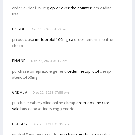
order duricef 250mg
epivir over the counter
lamivudine
usa
LPTYDF
Dec 21, 2023 04:53 am
prilosec usa
metoprolol 100mg ca
order tenormin online
cheap
RNVLNF
Dec 22, 2023 04:12 am
purchase omeprazole generic
order metoprolol
cheap
atenolol 50mg
GNDMJV
Dec 22, 2023 07:55 pm
purchase cabergoline online cheap
order dostinex for
sale
buy dapoxetine 60mg generic
HGCSHS
Dec 23, 2023 01:35 pm
medrol 8 mg over counter
purchase medrol sale
order