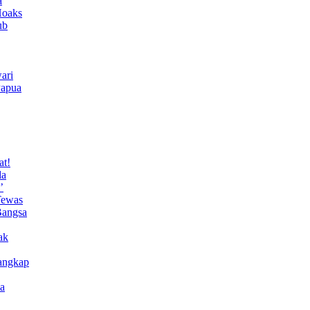
a
Hoaks
ub
ari
Papua
at!
da
’
Tewas
Bangsa
ak
angkap
a