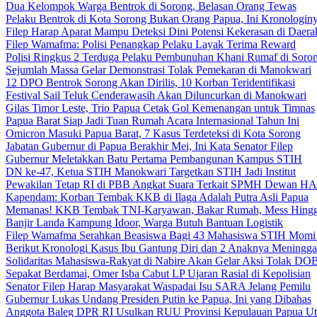
Dua Kelompok Warga Bentrok di Sorong, Belasan Orang Tewas
Pelaku Bentrok di Kota Sorong Bukan Orang Papua, Ini Kronologin
Filep Harap Aparat Mampu Deteksi Dini Potensi Kekerasan di Daera
Filep Wamafma: Polisi Penangkap Pelaku Layak Terima Reward
Polisi Ringkus 2 Terduga Pelaku Pembunuhan Khani Rumaf di Soro
Sejumlah Massa Gelar Demonstrasi Tolak Pemekaran di Manokwari
12 DPO Bentrok Sorong Akan Dirilis, 10 Korban Teridentifikasi
Festival Sail Teluk Cenderawasih Akan Diluncurkan di Manokwari
Gilas Timor Leste, Trio Papua Cetak Gol Kemenangan untuk Timnas
Papua Barat Siap Jadi Tuan Rumah Acara Internasional Tahun Ini
Omicron Masuki Papua Barat, 7 Kasus Terdeteksi di Kota Sorong
Jabatan Gubernur di Papua Berakhir Mei, Ini Kata Senator Filep
Gubernur Meletakkan Batu Pertama Pembangunan Kampus STIH
DN ke-47, Ketua STIH Manokwari Targetkan STIH Jadi Institut
Pewakilan Tetap RI di PBB Angkat Suara Terkait SPMH Dewan 
Kapendam: Korban Tembak KKB di Ilaga Adalah Putra Asli Papua
Memanas! KKB Tembak TNI-Karyawan, Bakar Rumah, Mess Hingg
Banjir Landa Kampung Idoor, Warga Butuh Bantuan Logistik
Filep Wamafma Serahkan Beasiswa Bagi 43 Mahasiswa STIH Momi
Berikut Kronologi Kasus Ibu Gantung Diri dan 2 Anaknya Meningga
Solidaritas Mahasiswa-Rakyat di Nabire Akan Gelar Aksi Tolak DO
Sepakat Berdamai, Omer Isba Cabut LP Ujaran Rasial di Kepolisian
Senator Filep Harap Masyarakat Waspadai Isu SARA Jelang Pemilu
Gubernur Lukas Undang Presiden Putin ke Papua, Ini yang Dibahas
Anggota Baleg DPR RI Usulkan RUU Provinsi Kepulauan Papua Ut