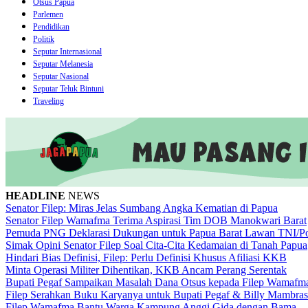
Otsus Papua
Parlemen
Pendidikan
Politik
Seputar Internasional
Seputar Melanesia
Seputar Nasional
Seputar Teluk Bintuni
Traveling
HEADLINE
NEWS
Senator Filep: Miras Jelas Sumbang Angka Kematian di Papua
Senator Filep Wamafma Terima Aspirasi Tim DOB Manokwari Barat
Pemuda PNG Deklarasi Dukungan untuk Papua Barat Lawan TNI/Po
Simak Opini Senator Filep Soal Cita-Cita Kedamaian di Tanah Papua
Hindari Bias Definisi, Filep: Perlu Definisi Khusus Afiliasi KKB
Minta Operasi Militer Dihentikan, KKB Ancam Perang Serentak
Bupati Pegaf Sampaikan Masalah Dana Otsus kepada Filep Wamafm
Filep Serahkan Buku Karyanya untuk Bupati Pegaf & Billy Mambras
Filep Wamafma Bantu Warga Kampung Anggi Gida dengan Bama