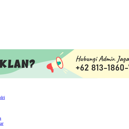
lri
a
ar