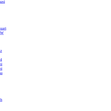
asi
uari
TRW
nz
24
ni
ni
ua
ah