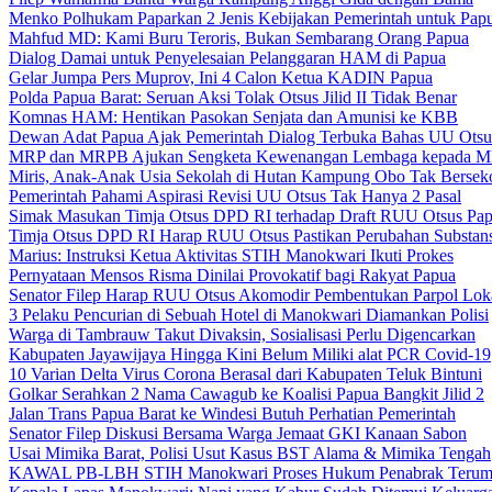
Menko Polhukam Paparkan 2 Jenis Kebijakan Pemerintah untuk Pap
Mahfud MD: Kami Buru Teroris, Bukan Sembarang Orang Papua
Dialog Damai untuk Penyelesaian Pelanggaran HAM di Papua
Gelar Jumpa Pers Muprov, Ini 4 Calon Ketua KADIN Papua
Polda Papua Barat: Seruan Aksi Tolak Otsus Jilid II Tidak Benar
Komnas HAM: Hentikan Pasokan Senjata dan Amunisi ke KBB
Dewan Adat Papua Ajak Pemerintah Dialog Terbuka Bahas UU Otsu
MRP dan MRPB Ajukan Sengketa Kewenangan Lembaga kepada 
Miris, Anak-Anak Usia Sekolah di Hutan Kampung Obo Tak Bersek
Pemerintah Pahami Aspirasi Revisi UU Otsus Tak Hanya 2 Pasal
Simak Masukan Timja Otsus DPD RI terhadap Draft RUU Otsus Pa
Timja Otsus DPD RI Harap RUU Otsus Pastikan Perubahan Substans
Marius: Instruksi Ketua Aktivitas STIH Manokwari Ikuti Prokes
Pernyataan Mensos Risma Dinilai Provokatif bagi Rakyat Papua
Senator Filep Harap RUU Otsus Akomodir Pembentukan Parpol Lok
3 Pelaku Pencurian di Sebuah Hotel di Manokwari Diamankan Polisi
Warga di Tambrauw Takut Divaksin, Sosialisasi Perlu Digencarkan
Kabupaten Jayawijaya Hingga Kini Belum Miliki alat PCR Covid-19
10 Varian Delta Virus Corona Berasal dari Kabupaten Teluk Bintuni
Golkar Serahkan 2 Nama Cawagub ke Koalisi Papua Bangkit Jilid 2
Jalan Trans Papua Barat ke Windesi Butuh Perhatian Pemerintah
Senator Filep Diskusi Bersama Warga Jemaat GKI Kanaan Sabon
Usai Mimika Barat, Polisi Usut Kasus BST Alama & Mimika Tengah
KAWAL PB-LBH STIH Manokwari Proses Hukum Penabrak Terum