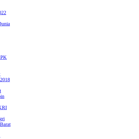
022
Dunia
 KPK
t
 2018
t
in
NKRI
gri
Barat
a