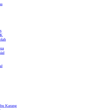
ua
s
MK
olah
pua
ial
al
bu Karang