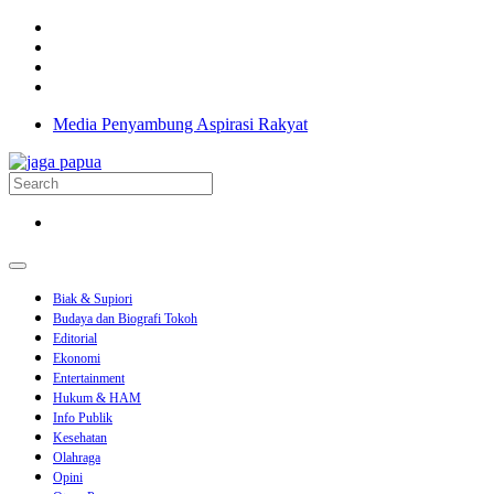
Previous
Next
Media Penyambung Aspirasi Rakyat
Biak & Supiori
Budaya dan Biografi Tokoh
Editorial
Ekonomi
Entertainment
Hukum & HAM
Info Publik
Kesehatan
Olahraga
Opini