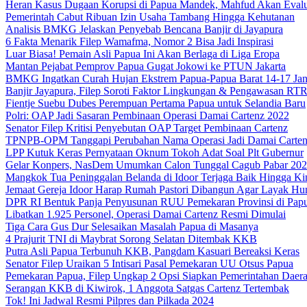
Heran Kasus Dugaan Korupsi di Papua Mandek, Mahfud Akan Evalu
Pemerintah Cabut Ribuan Izin Usaha Tambang Hingga Kehutanan
Analisis BMKG Jelaskan Penyebab Bencana Banjir di Jayapura
6 Fakta Menarik Filep Wamafma, Nomor 2 Bisa Jadi Inspirasi
Luar Biasa! Pemain Asli Papua Ini Akan Berlaga di Liga Eropa
Mantan Pejabat Pemprov Papua Gugat Jokowi ke PTUN Jakarta
BMKG Ingatkan Curah Hujan Ekstrem Papua-Papua Barat 14-17 Jan
Banjir Jayapura, Filep Soroti Faktor Lingkungan & Pengawasan R
Fientje Suebu Dubes Perempuan Pertama Papua untuk Selandia Baru
Polri: OAP Jadi Sasaran Pembinaan Operasi Damai Cartenz 2022
Senator Filep Kritisi Penyebutan OAP Target Pembinaan Cartenz
TPNPB-OPM Tanggapi Perubahan Nama Operasi Jadi Damai Carte
LPP Kutuk Keras Pernyataan Oknum Tokoh Adat Soal Plt Gubernur
Gelar Konpers, NasDem Umumkan Calon Tunggal Cagub Pabar 20
Mangkok Tua Peninggalan Belanda di Idoor Terjaga Baik Hingga Ki
Jemaat Gereja Idoor Harap Rumah Pastori Dibangun Agar Layak Hu
DPR RI Bentuk Panja Penyusunan RUU Pemekaran Provinsi di Pap
Libatkan 1.925 Personel, Operasi Damai Cartenz Resmi Dimulai
Tiga Cara Gus Dur Selesaikan Masalah Papua di Masanya
4 Prajurit TNI di Maybrat Sorong Selatan Ditembak KKB
Putra Asli Papua Terbunuh KKB, Pangdam Kasuari Bereaksi Keras
Senator Filep Uraikan 5 Intisari Pasal Pemekaran UU Otsus Papua
Pemekaran Papua, Filep Ungkap 2 Opsi Siapkan Pemerintahan Daer
Serangan KKB di Kiwirok, 1 Anggota Satgas Cartenz Tertembak
Tok! Ini Jadwal Resmi Pilpres dan Pilkada 2024