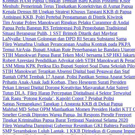
Komnas HAM Papua Ungkap Temuan Baru Kasus Posramil Kisor
Menhub: Pemerintah Terus Tingkatkan Konektivitas di Asmat Papua
Kepala Densus 88 Ungkap Strategi Khusus Tangani KKB di Papua
Antisipasi KKB, Polri Pertebal Pengamanan di Distrik Kiwirok
Tim Avatar Polres Manokwari Ringkus Pelaku Curanmor di Andai
Papua Perlu Bangun RS Terintegrasi Poli Pengobatan Tradisional
Situasi Berangsur Pulih, 1 SST Brimob Ditarik dari Maybrat
LaNyalla: Utusan Golongan dan DPD RI Secara Substansi Sama
Filep Wamafma Uraikan Perancangan Analisa Kontrak pada PKPA
Temui AirAsia, Bupati Ajukan Rute Penerbangan ke Bandara Utaro
STIH Manokwari Papua Barat Teken MoU bersama LSP HKI Jakart
Robert Apresiasi Pendidikan Advokat oleh STIH Manokwari & Perad
LSM Minta KPK Periksa Eks Bupati Supiori Soal Dana Sekolah Pilo
STIH Manokwari Terapkan Absensi Digital bagi Pegawai dan Staf
Bantah OPM Tembak 17 Aparat, Polisi Pastikan Semua Aparat Selam
Prihatin Anak-Anak Jadi Korban, Theo Hesegem Surati Presiden
Pekan Literasi Digital Dorong Kreativitas Masyarakat Adat Saireri
Tutup DLA, Filep Harap Percepatan Digitalisasi 4 Sektor Terwujud
Tak Ragu ‘Potong Kepala’, Kapolri Copot 7 Pejabat Polisi
Satgas Nemangkawi Tangkap 1 Anggota KKB di Dekai Papua
Mahfud MD Sebut OPM Manfaatkan Momen Presiden Hadiri KTT 
Smelter Gresik Diprotes Warga Papua, Ini Respons Presdir Freeport
Tingkat Kriminalitas Papua Barat Tertinggi Nasional Selama 2020
Filep Wamafma Dampingi Gubernur Resmikan GKI Bahtera Pasirido
SMP Serambakon Luluh Lantak, 1 KKB Diringkus di Gunung Impur