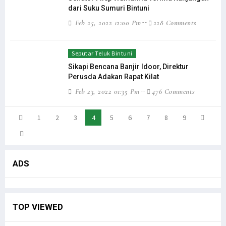
dari Suku Sumuri Bintuni
Feb 25, 2022 12:00 Pm
228 Comments
Seputar Teluk Bintuni
Sikapi Bencana Banjir Idoor, Direktur
Perusda Adakan Rapat Kilat
Feb 23, 2022 01:35 Pm
476 Comments
1
2
3
4
5
6
7
8
9
ADS
TOP VIEWED