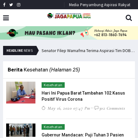
Media Penyambung Aspirasi Rakyat
Senator Filep: Miras Jelas Sumbang Angka Kematian di Papua
Senator Filep Wamafma Terima Aspirasi Tim DOB Manokwari Barat
HEADLINE
NEWS
Berita
Kesehatan
(Halaman 25)
Kesehatan
Hari Ini Papua Barat Tambahan 102 Kasus
Positif Virus Corona
May 16, 2020 07:47 Pm
302 Comments
Kesehatan
Gubernur Mandacan: Puji Tuhan 3 Pasien