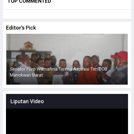
TOP COMMENTED
Editor's
Pick
Senator Filep Wamafma Terima Aspirasi Tim DOB
Manokwari Barat
L
Liputan Video