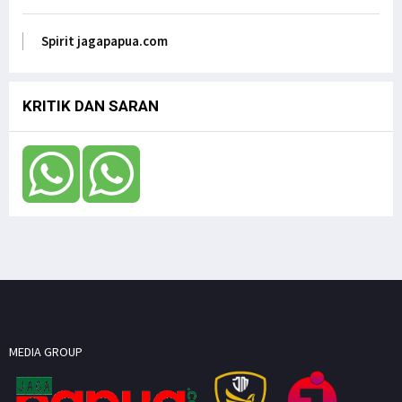
Anak Papua Perlu Mendapat Pehatian Untuk Jadi
ASN, Ungkap DR. Filep Wamafma pada Mendagri
di DPD RI
Spirit jagapapua.com
Jagapapua TV
KRITIK DAN SARAN
MEDIA GROUP