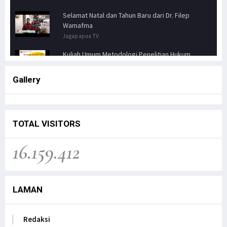
Selamat Natal dan Tahun Baru dari Dr. Filep
Wamafma
Jagapapua TV
Kuliah Umum Metodologi Penelitian Hukum
Jagapapua TV
Gallery
Senator FILEP WAMAFMA & Kepala Kanwil BPN
PAPUA BARAT, Bahas Aspirasi Masyarakat Adat
Distrik Masn
Jagapapua TV
TOTAL VISITORS
Kunjungan Kerja Anggota DPD RI, Filep
16.159.412
Wamafma, ke Manokwari Selatan, Fokus pada
Sarana Pendidikan.
Jagapapua TV
LAMAN
Dr. Filep Wamafma; Perlu Evaluasi Total
Kebijakan tentang Otonomi Khusus di Papua.
Jagapapua TV
Redaksi