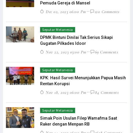
Pemuda Gereja di Mansel
Dec 02, 2023 06:00 Pm
120 Comments
Seputar Melanesia
DPMK Bintuni Dinilai Tak Serius Sikapi
Gugatan Pilkades Idoor
Nov 22, 2023 03:00 Pm
69 Comments
Seputar Melanesia
KPK: Hasil Survei Menunjukkan Papua Masih
Rentan Korupsi
Nov 18, 2023 06:00 Pm
84 Comments
Seputar Melanesia
Simak Poin Usulan Filep Wamafma Saat
Raker dengan Menpan RB
Nov 14, 2023 06:00 Pm
3658 Comments