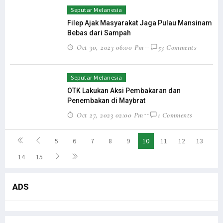
Seputar Melanesia
Filep Ajak Masyarakat Jaga Pulau Mansinam
Bebas dari Sampah
Oct 30, 2023 06:00 Pm
53 Comments
Seputar Melanesia
OTK Lakukan Aksi Pembakaran dan
Penembakan di Maybrat
Oct 27, 2023 02:00 Pm
1 Comments
5
6
7
8
9
10
11
12
13
14
15
ADS