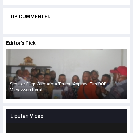
TOP COMMENTED
Editor's
Pick
Senator Filep Wamafma Terima Aspirasi Tim DOB
Manokwari Barat
L
Liputan Video