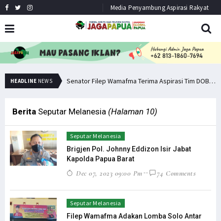
Media Penyambung Aspirasi Rakyat
Senator Filep: Miras Jelas Sumbang Angka Kematian di Papua
Senator Filep Wamafma Terima Aspirasi Tim DOB Manokwari Barat
HEADLINE
NEWS
Berita
Seputar Melanesia
(Halaman 10)
Seputar Melanesia
Brigjen Pol. Johnny Eddizon Isir Jabat
Kapolda Papua Barat
Dec 07, 2023 09:00 Pm
74 Comments
Seputar Melanesia
Filep Wamafma Adakan Lomba Solo Antar