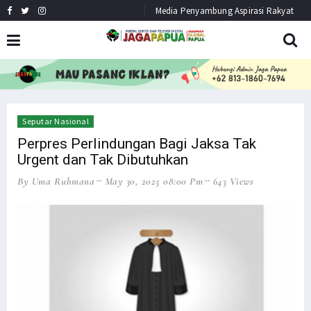
Media Penyambung Aspirasi Rakyat
HEADLINE
NEWS
Seputar Nasional
Perpres Perlindungan Bagi Jaksa Tak
Urgent dan Tak Dibutuhkan
By Uma Ruhmana
May 30, 2025 08:00 Pm
643 Views