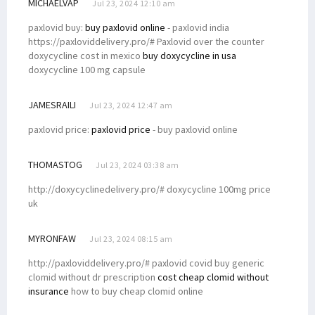
MICHAELVAP
Jul 23, 2024 12:10 am
paxlovid buy:
buy paxlovid online
- paxlovid india
https://paxloviddelivery.pro/# Paxlovid over the counter
doxycycline cost in mexico
buy doxycycline in usa
doxycycline 100 mg capsule
JAMESRAILI
Jul 23, 2024 12:47 am
paxlovid price:
paxlovid price
- buy paxlovid online
THOMASTOG
Jul 23, 2024 03:38 am
http://doxycyclinedelivery.pro/# doxycycline 100mg price
uk
MYRONFAW
Jul 23, 2024 08:15 am
http://paxloviddelivery.pro/# paxlovid covid buy generic
clomid without dr prescription
cost cheap clomid without
insurance
how to buy cheap clomid online