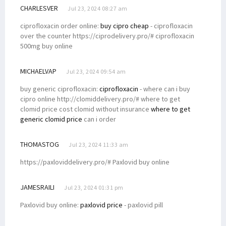
CHARLESVER
Jul 23, 2024 08:27 am
ciprofloxacin order online:
buy cipro cheap
- ciprofloxacin
over the counter https://ciprodelivery.pro/# ciprofloxacin
500mg buy online
MICHAELVAP
Jul 23, 2024 09:54 am
buy generic ciprofloxacin:
ciprofloxacin
- where can i buy
cipro online http://clomiddelivery.pro/# where to get
clomid price cost clomid without insurance
where to get
generic clomid price
can i order
THOMASTOG
Jul 23, 2024 11:33 am
https://paxloviddelivery.pro/# Paxlovid buy online
JAMESRAILI
Jul 23, 2024 01:31 pm
Paxlovid buy online:
paxlovid price
- paxlovid pill