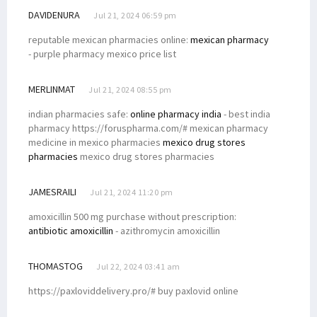
DAVIDENURA
Jul 21, 2024 06:59 pm
reputable mexican pharmacies online:
mexican pharmacy
- purple pharmacy mexico price list
MERLINMAT
Jul 21, 2024 08:55 pm
indian pharmacies safe:
online pharmacy india
- best india
pharmacy https://foruspharma.com/# mexican pharmacy
medicine in mexico pharmacies
mexico drug stores
pharmacies
mexico drug stores pharmacies
JAMESRAILI
Jul 21, 2024 11:20 pm
amoxicillin 500 mg purchase without prescription:
antibiotic amoxicillin
- azithromycin amoxicillin
THOMASTOG
Jul 22, 2024 03:41 am
https://paxloviddelivery.pro/# buy paxlovid online