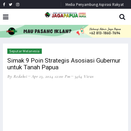
Media Penyambung Aspirasi Rakyat
HEADLINE
NEWS
Seputar Melanesia
Simak 9 Poin Strategis Asosiasi Gubernur
untuk Tanah Papua
By Redaksi
Apr 23, 2024 12:00 Pm
3464 Views