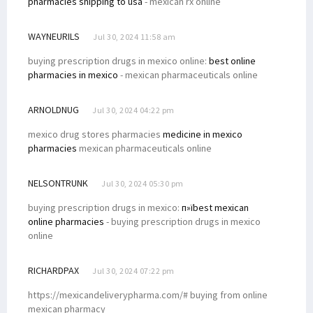
pharmacies shipping to usa
- mexican rx online
WAYNEURILS
Jul 30, 2024 11:58 am
buying prescription drugs in mexico online:
best online
pharmacies in mexico
- mexican pharmaceuticals online
ARNOLDNUG
Jul 30, 2024 04:22 pm
mexico drug stores pharmacies
medicine in mexico
pharmacies
mexican pharmaceuticals online
NELSONTRUNK
Jul 30, 2024 05:30 pm
buying prescription drugs in mexico:
п»їbest mexican
online pharmacies
- buying prescription drugs in mexico
online
RICHARDPAX
Jul 30, 2024 07:22 pm
https://mexicandeliverypharma.com/# buying from online
mexican pharmacy