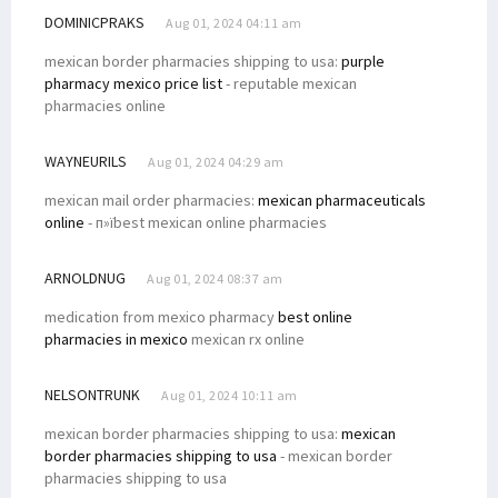
DOMINICPRAKS
Aug 01, 2024 04:11 am
mexican border pharmacies shipping to usa:
purple
pharmacy mexico price list
- reputable mexican
pharmacies online
WAYNEURILS
Aug 01, 2024 04:29 am
mexican mail order pharmacies:
mexican pharmaceuticals
online
- п»їbest mexican online pharmacies
ARNOLDNUG
Aug 01, 2024 08:37 am
medication from mexico pharmacy
best online
pharmacies in mexico
mexican rx online
NELSONTRUNK
Aug 01, 2024 10:11 am
mexican border pharmacies shipping to usa:
mexican
border pharmacies shipping to usa
- mexican border
pharmacies shipping to usa