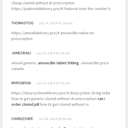
cheap clomid without dr prescription
https://paxloviddelivery.pro/# Paxlovid over the counter h
THOMASTOG
Jul 24, 2024 01:54 am
https://amoxildelivery.pro/# amoxicillin online no
prescription
JAMESRAILI
Jul 24, 2024 02:06 am
amoxil generic:
amoxicillin tablet 500mg
- amoxicillin price
canada
MYRONFAW
Jul 24, 2024 02:53 am
https://doxycyclinedelivery.pro/# doxycycline 20 mg india
how to get generic clomid without dr prescription
can i
order clomid pill
how to get clomid without rx
CHARLESVER
Jul 24, 2024 03:06 am