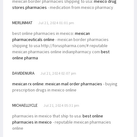
mexican border pharmacies shipping to usa:
mexico drug
stores pharmacies
- medication from mexico pharmacy
MERLINMAT
Jul 21, 2024 01:01 pm
best online pharmacies in mexico:
mexican
pharmaceuticals online
- mexican border pharmacies
shipping to usa http://foruspharma.com/# reputable
mexican pharmacies online indianpharmacy com
best
online pharma
DAVIDENURA
Jul 21, 2024 02:07 pm
mexican rx online:
mexican mail order pharmacies
- buying
prescription drugs in mexico online
MICHAELLYCLE
Jul 21, 2024 05:31 pm
pharmacies in mexico that ship to usa:
best online
pharmacies in mexico
- reputable mexican pharmacies
online