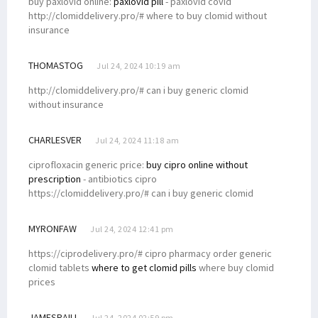
buy paxlovid online:
paxlovid pill
- paxlovid covid
http://clomiddelivery.pro/# where to buy clomid without
insurance
THOMASTOG
Jul 24, 2024 10:19 am
http://clomiddelivery.pro/# can i buy generic clomid
without insurance
CHARLESVER
Jul 24, 2024 11:18 am
ciprofloxacin generic price:
buy cipro online without
prescription
- antibiotics cipro
https://clomiddelivery.pro/# can i buy generic clomid
MYRONFAW
Jul 24, 2024 12:41 pm
https://ciprodelivery.pro/# cipro pharmacy order generic
clomid tablets
where to get clomid pills
where buy clomid
prices
JAMESRAILI
Jul 24, 2024 02:59 pm