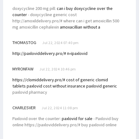
doxycycline 200 mg pill:
can i buy doxycycline over the
counter
- doxycycline generic cost
http://amoxildelivery.pro/# where can i get amoxicillin 500
mg amoxicillin cephalexin
amoxacillian without a
THOMASTOG
Jul 22, 2024 07:40 pm
http://paxloviddelivery.pro/# п»їpaxlovid
MYRONFAW
Jul 22, 2024 10:46 pm
https://clomiddelivery.pro/# cost of generic clomid
tablets paxlovid cost without insurance
paxlovid generic
paxlovid pharmacy
CHARLESVER
Jul 22, 2024 11:08 pm
Paxlovid over the counter:
paxlovid for sale
- Paxlovid buy
online https://paxloviddelivery.pro/# buy paxlovid online