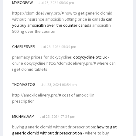
MYRONFAW
Jul 23, 2024 05:30 pm
https://clomiddelivery.pro/# how to get generic clomid
without insurance amoxicillin 500mg price in canada
can
you buy amoxicillin over the counter canada
amoxicillin
500mg over the counter
CHARLESVER
Jul 23, 2024 05:39 pm
pharmacy prices for doxycycline:
doxycycline otc uk
-
online doxycycline http://clomiddelivery.pro/# where can
i get clomid tablets
THOMASTOG
Jul 23, 2024 06:54 pm
http://amoxildelivery.pro/# cost of amoxicillin
prescription
MICHAELVAP
Jul 23, 2024 07:36 pm
buying generic clomid without dr prescription:
how to get
generic clomid without dr prescription
- where to buy