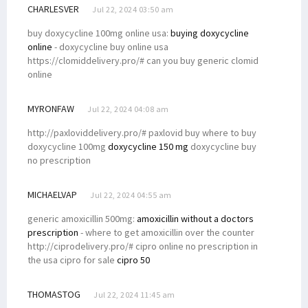
CHARLESVER
Jul 22, 2024 03:50 am
buy doxycycline 100mg online usa:
buying doxycycline
online
- doxycycline buy online usa
https://clomiddelivery.pro/# can you buy generic clomid
online
MYRONFAW
Jul 22, 2024 04:08 am
http://paxloviddelivery.pro/# paxlovid buy where to buy
doxycycline 100mg
doxycycline 150 mg
doxycycline buy
no prescription
MICHAELVAP
Jul 22, 2024 04:55 am
generic amoxicillin 500mg:
amoxicillin without a doctors
prescription
- where to get amoxicillin over the counter
http://ciprodelivery.pro/# cipro online no prescription in
the usa cipro for sale
cipro 50
THOMASTOG
Jul 22, 2024 11:45 am