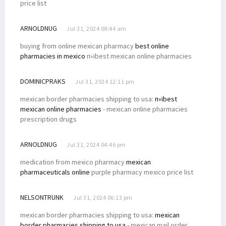
price list
ARNOLDNUG
Jul 31, 2024 08:44 am
buying from online mexican pharmacy
best online
pharmacies in mexico
п»їbest mexican online pharmacies
DOMINICPRAKS
Jul 31, 2024 12:11 pm
mexican border pharmacies shipping to usa:
п»їbest
mexican online pharmacies
- mexican online pharmacies
prescription drugs
ARNOLDNUG
Jul 31, 2024 04:46 pm
medication from mexico pharmacy
mexican
pharmaceuticals online
purple pharmacy mexico price list
NELSONTRUNK
Jul 31, 2024 06:13 pm
mexican border pharmacies shipping to usa:
mexican
border pharmacies shipping to usa
- mexican mail order