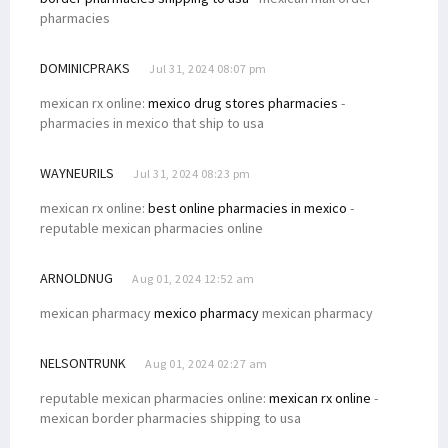
pharmacies
DOMINICPRAKS
Jul 31, 2024 08:07 pm
mexican rx online:
mexico drug stores pharmacies
-
pharmacies in mexico that ship to usa
WAYNEURILS
Jul 31, 2024 08:23 pm
mexican rx online:
best online pharmacies in mexico
-
reputable mexican pharmacies online
ARNOLDNUG
Aug 01, 2024 12:52 am
mexican pharmacy
mexico pharmacy
mexican pharmacy
NELSONTRUNK
Aug 01, 2024 02:27 am
reputable mexican pharmacies online:
mexican rx online
-
mexican border pharmacies shipping to usa