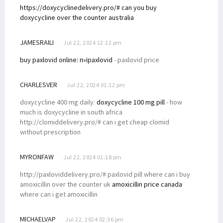
https://doxycyclinedelivery.pro/# can you buy
doxycycline over the counter australia
JAMESRAILI
Jul 22, 2024 12:12 pm
buy paxlovid online:
п»їpaxlovid
- paxlovid price
CHARLESVER
Jul 22, 2024 01:12 pm
doxycycline 400 mg daily:
doxycycline 100 mg pill
- how
much is doxycycline in south africa
http://clomiddelivery.pro/# can i get cheap clomid
without prescription
MYRONFAW
Jul 22, 2024 01:18 pm
http://paxloviddelivery.pro/# paxlovid pill where can i buy
amoxicillin over the counter uk
amoxicillin price canada
where can i get amoxicillin
MICHAELVAP
Jul 22, 2024 02:36 pm