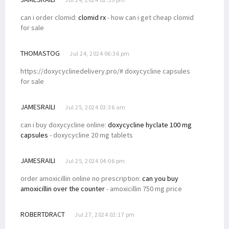
can i order clomid:
clomid rx
- how can i get cheap clomid
for sale
THOMASTOG
Jul 24, 2024 06:36 pm
https://doxycyclinedelivery.pro/# doxycycline capsules
for sale
JAMESRAILI
Jul 25, 2024 03:36 am
can i buy doxycycline online:
doxycycline hyclate 100 mg
capsules
- doxycycline 20 mg tablets
JAMESRAILI
Jul 25, 2024 04:06 pm
order amoxicillin online no prescription:
can you buy
amoxicillin over the counter
- amoxicillin 750 mg price
ROBERTDRACT
Jul 27, 2024 02:17 pm