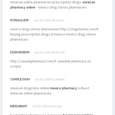
mexican online pharmacies prescription drugs:
mexican
pharmacy online
- mexico drug stores pharmacies
DONALDJEM
Jun 29, 2024 08:19 pm
mexico drug stores pharmacies http://cmqpharma.com/#
buying prescription drugs in mexico mexico drug stores
pharmacies
EDWARDBEM
Jul 20, 2024 09:43 am
http://canadapharmast.com/# canadian pharmacy no
scripts
CHARLESVUH
Jul 20, 2024 12:58 pm
mexican drugstore online
mexico pharmacy
п»їbest
mexican online pharmacies
MERLINMAT
Jul 20, 2024 01:52 pm
best online pharmacies in mexico:
buying prescription