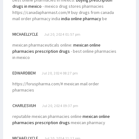
drugs in mexico
- mexico drug stores pharmacies
https://canadapharmast.com/# buy drugs from canada
mail order pharmacy india
india online pharmacy
be
MICHAELLYCLE
Jul 20, 2024 01:57 pm
mexican pharmaceuticals online:
mexican online
pharmacies prescription drugs
- best online pharmacies
in mexico
EDWARDBEM
Jul 20, 2024 08:27 pm
https://foruspharma.com/# mexican mail order
pharmacies
CHARLESVUH
Jul 20, 2024 09:37 pm
reputable mexican pharmacies online
mexican online
pharmacies prescription drugs
mexican pharmacy
MICHAELLYCLE
Jul 20, 2024 11:12 pm