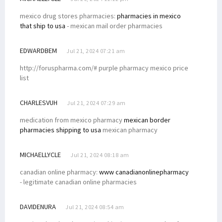
mexico drug stores pharmacies:
pharmacies in mexico
that ship to usa
- mexican mail order pharmacies
EDWARDBEM
Jul 21, 2024 07:21 am
http://foruspharma.com/# purple pharmacy mexico price
list
CHARLESVUH
Jul 21, 2024 07:29 am
medication from mexico pharmacy
mexican border
pharmacies shipping to usa
mexican pharmacy
MICHAELLYCLE
Jul 21, 2024 08:18 am
canadian online pharmacy:
www canadianonlinepharmacy
- legitimate canadian online pharmacies
DAVIDENURA
Jul 21, 2024 08:54 am