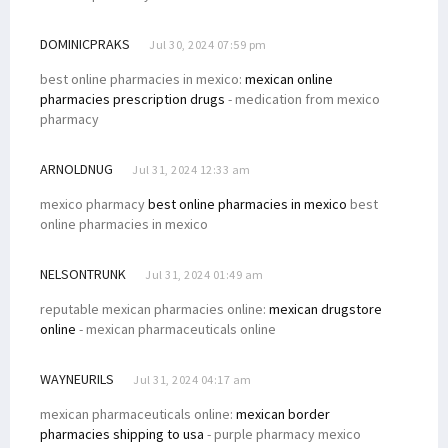
DOMINICPRAKS
Jul 30, 2024 07:59 pm
best online pharmacies in mexico:
mexican online
pharmacies prescription drugs
- medication from mexico
pharmacy
ARNOLDNUG
Jul 31, 2024 12:33 am
mexico pharmacy
best online pharmacies in mexico
best
online pharmacies in mexico
NELSONTRUNK
Jul 31, 2024 01:49 am
reputable mexican pharmacies online:
mexican drugstore
online
- mexican pharmaceuticals online
WAYNEURILS
Jul 31, 2024 04:17 am
mexican pharmaceuticals online:
mexican border
pharmacies shipping to usa
- purple pharmacy mexico