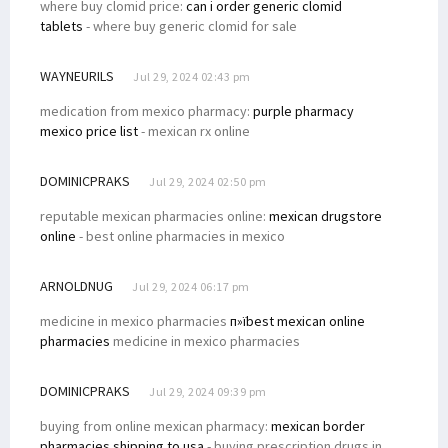
where buy clomid price:
can i order generic clomid
tablets
- where buy generic clomid for sale
WAYNEURILS
Jul 29, 2024 02:43 pm
medication from mexico pharmacy:
purple pharmacy
mexico price list
- mexican rx online
DOMINICPRAKS
Jul 29, 2024 02:50 pm
reputable mexican pharmacies online:
mexican drugstore
online
- best online pharmacies in mexico
ARNOLDNUG
Jul 29, 2024 06:17 pm
medicine in mexico pharmacies
п»їbest mexican online
pharmacies
medicine in mexico pharmacies
DOMINICPRAKS
Jul 29, 2024 09:39 pm
buying from online mexican pharmacy:
mexican border
pharmacies shipping to usa
- buying prescription drugs in