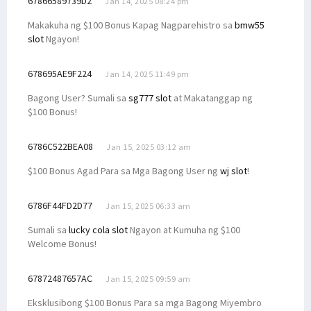
67866589739D2
Jan 14, 2025 08:24 pm
Makakuha ng $100 Bonus Kapag Nagparehistro sa
bmw55
slot
Ngayon!
678695AE9F224
Jan 14, 2025 11:49 pm
Bagong User? Sumali sa
sg777 slot
at Makatanggap ng
$100 Bonus!
6786C522BEA08
Jan 15, 2025 03:12 am
$100 Bonus Agad Para sa Mga Bagong User ng
wj slot
!
6786F44FD2D77
Jan 15, 2025 06:33 am
Sumali sa
lucky cola slot
Ngayon at Kumuha ng $100
Welcome Bonus!
67872487657AC
Jan 15, 2025 09:59 am
Eksklusibong $100 Bonus Para sa mga Bagong Miyembro