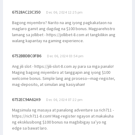
67528AC23C350
Dec 06, 2024 12:25 pm
Bagong miyembro? Narito na ang iyong pagkakataon na
maglaro gamit ang dagdag na $100 bonus. Magparehistro
lamang sa jollibet - https://jollibet-8.com at tangkilikin ang
walang kapantay na gaming experience.
6752BBDBC0FB6
Dec 06, 2024 03:54 pm
Ang jili slot - https://jili-slot-8.com ay para sa mga panalo!
Maging bagong miyembro at tanggapin ang iyong $100
welcome bonus. Simple lang ang proseso—mag-register,
mag-deposito, at simulan ang kasiyahan!
6752EC94A62A9
Dec 06, 2024 07:22 pm
Magsimula ng masaya at panalong adventure sa rich711 -
https://rich711-8.com! Mag-register ngayon at makakuha
ng eksklusibong $100 bonus na magbibigay sa’yo ng
edge sa bawat laro.