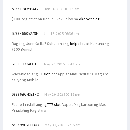
6788174B9B412
Jan 16, 2025 03:15 am
$100 Registration Bonus Eksklusibo sa
okebet slot
!
678846685279E
Jan 16, 2025 06:36 am
Bagong User Ka Ba? Subukan ang
help slot
at Kumuha ng
$100 Bonus!
68383B7240C1E
May 29, 2025 05:48 pm
I-download ang
jili slot 777
App at Mas Pabilis na Maglaro
sa Iyong Mobile
68386B67DE1FC
May 29, 2025 09:12 pm
Paano I-install ang
tg777 slot
App at Magkaroon ng Mas
Pinadaling Paglalaro
68389AD2EFB0D
May 30, 2025 12:35 am