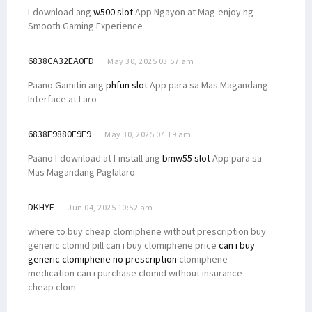
I-download ang
w500 slot
App Ngayon at Mag-enjoy ng
Smooth Gaming Experience
6838CA32EA0FD
May 30, 2025 03:57 am
Paano Gamitin ang
phfun slot
App para sa Mas Magandang
Interface at Laro
6838F9880E9E9
May 30, 2025 07:19 am
Paano I-download at I-install ang
bmw55 slot
App para sa
Mas Magandang Paglalaro
DKHYF
Jun 04, 2025 10:52 am
where to buy cheap clomiphene without prescription buy
generic clomid pill can i buy clomiphene price
can i buy
generic clomiphene no prescription
clomiphene
medication can i purchase clomid without insurance
cheap clom