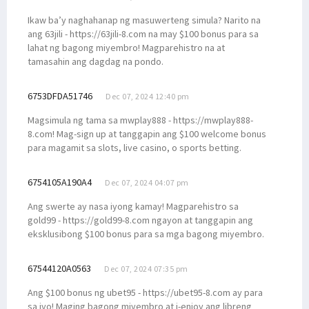
Ikaw ba’y naghahanap ng masuwerteng simula? Narito na
ang 63jili - https://63jili-8.com na may $100 bonus para sa
lahat ng bagong miyembro! Magparehistro na at
tamasahin ang dagdag na pondo.
6753DFDA51746
Dec 07, 2024 12:40 pm
Magsimula ng tama sa mwplay888 - https://mwplay888-
8.com! Mag-sign up at tanggapin ang $100 welcome bonus
para magamit sa slots, live casino, o sports betting.
6754105A190A4
Dec 07, 2024 04:07 pm
Ang swerte ay nasa iyong kamay! Magparehistro sa
gold99 - https://gold99-8.com ngayon at tanggapin ang
eksklusibong $100 bonus para sa mga bagong miyembro.
67544120A0563
Dec 07, 2024 07:35 pm
Ang $100 bonus ng ubet95 - https://ubet95-8.com ay para
sa iyo! Maging bagong miyembro at i-enjoy ang libreng