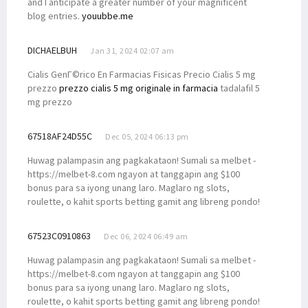
and I anticipate a greater number of your magnificent
blog entries.
youubbe.me
DICHAELBUH
Jan 31, 2024 02:07 am
Cialis GenГ©rico En Farmacias Fisicas Precio Cialis 5 mg
prezzo
prezzo cialis 5 mg originale in farmacia
tadalafil 5
mg prezzo
67518AF24D55C
Dec 05, 2024 06:13 pm
Huwag palampasin ang pagkakataon! Sumali sa melbet -
https://melbet-8.com ngayon at tanggapin ang $100
bonus para sa iyong unang laro. Maglaro ng slots,
roulette, o kahit sports betting gamit ang libreng pondo!
67523C0910863
Dec 06, 2024 06:49 am
Huwag palampasin ang pagkakataon! Sumali sa melbet -
https://melbet-8.com ngayon at tanggapin ang $100
bonus para sa iyong unang laro. Maglaro ng slots,
roulette, o kahit sports betting gamit ang libreng pondo!