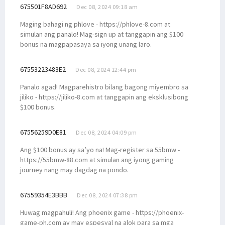
675501F8AD692
Dec 08, 2024 09:18 am
Maging bahagi ng phlove - https://phlove-8.com at
simulan ang panalo! Mag-sign up at tanggapin ang $100
bonus na magpapasaya sa iyong unang laro.
67553223483E2
Dec 08, 2024 12:44 pm
Panalo agad! Magparehistro bilang bagong miyembro sa
jiliko - https://jiliko-8.com at tanggapin ang eksklusibong
$100 bonus.
67556259D0E81
Dec 08, 2024 04:09 pm
Ang $100 bonus ay sa’yo na! Mag-register sa 55bmw -
https://55bmw-88.com at simulan ang iyong gaming
journey nang may dagdag na pondo.
67559354E3BBB
Dec 08, 2024 07:38 pm
Huwag magpahuli! Ang phoenix game - https://phoenix-
game-ph.com ay may espesyal na alok para sa mga