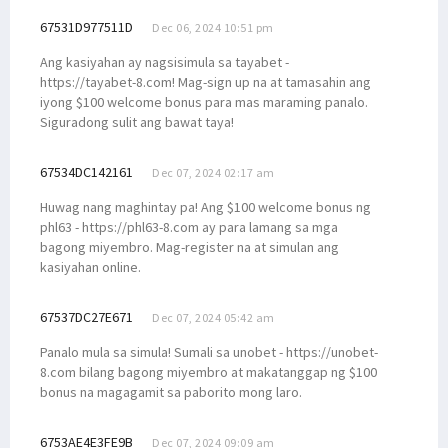
67531D977511D
Dec 06, 2024 10:51 pm
Ang kasiyahan ay nagsisimula sa tayabet -
https://tayabet-8.com! Mag-sign up na at tamasahin ang
iyong $100 welcome bonus para mas maraming panalo.
Siguradong sulit ang bawat taya!
67534DC142161
Dec 07, 2024 02:17 am
Huwag nang maghintay pa! Ang $100 welcome bonus ng
phl63 - https://phl63-8.com ay para lamang sa mga
bagong miyembro. Mag-register na at simulan ang
kasiyahan online.
67537DC27E671
Dec 07, 2024 05:42 am
Panalo mula sa simula! Sumali sa unobet - https://unobet-
8.com bilang bagong miyembro at makatanggap ng $100
bonus na magagamit sa paborito mong laro.
6753AE4E3FE9B
Dec 07, 2024 09:09 am