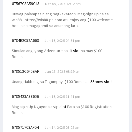
67567C3A59C45
Dec 09, 2024 12:12 pm
Huwag palampasin ang pagkakataon! Mag-sign up na sa
win88 - https://win88-ph.com at i-enjoy ang $100 welcome
bonus na magagamit sa anumang laro.
6784E2052A660
Jan 13, 2025 04:51 pm
Simulan ang Iyong Adventure sa
jili slot
na may $100
Bonus!
678512C645EAF
Jan 13, 2025 08:19 pm
Unang Hakbang sa Tagumpay: $100 Bonus sa
55bmw slot
!
6785423A88656
Jan 13, 2025 11:41 pm
Mag-sign Up Ngayon sa
vip slot
Para sa $100 Registration
Bonus!
678571703AF54
Jan 14, 2025 03:02 am