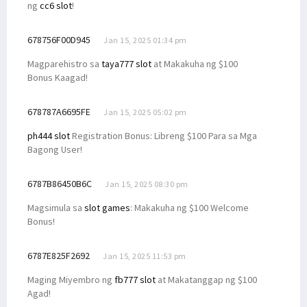
ng
cc6 slot
!
678756F00D945
Jan 15, 2025 01:34 pm
Magparehistro sa
taya777 slot
at Makakuha ng $100
Bonus Kaagad!
678787A6695FE
Jan 15, 2025 05:02 pm
ph444 slot
Registration Bonus: Libreng $100 Para sa Mga
Bagong User!
6787B86450B6C
Jan 15, 2025 08:30 pm
Magsimula sa
slot games
: Makakuha ng $100 Welcome
Bonus!
6787E825F2692
Jan 15, 2025 11:53 pm
Maging Miyembro ng
fb777 slot
at Makatanggap ng $100
Agad!