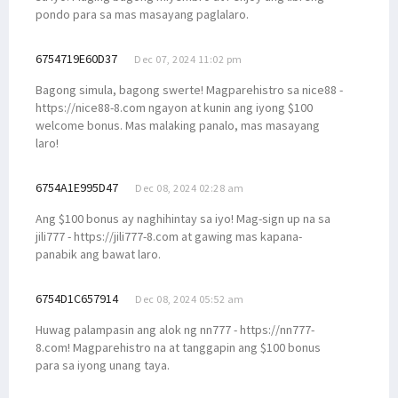
pondo para sa mas masayang paglalaro.
6754719E60D37
Dec 07, 2024 11:02 pm
Bagong simula, bagong swerte! Magparehistro sa nice88 -
https://nice88-8.com ngayon at kunin ang iyong $100
welcome bonus. Mas malaking panalo, mas masayang
laro!
6754A1E995D47
Dec 08, 2024 02:28 am
Ang $100 bonus ay naghihintay sa iyo! Mag-sign up na sa
jili777 - https://jili777-8.com at gawing mas kapana-
panabik ang bawat laro.
6754D1C657914
Dec 08, 2024 05:52 am
Huwag palampasin ang alok ng nn777 - https://nn777-
8.com! Magparehistro na at tanggapin ang $100 bonus
para sa iyong unang taya.