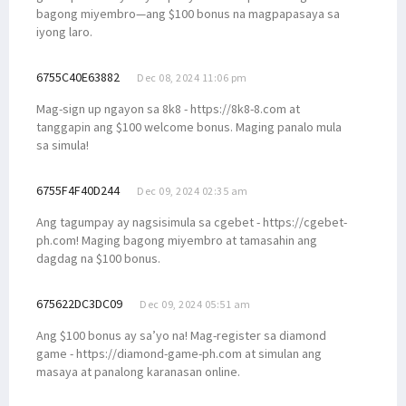
bagong miyembro—ang $100 bonus na magpapasaya sa
iyong laro.
6755C40E63882
Dec 08, 2024 11:06 pm
Mag-sign up ngayon sa 8k8 - https://8k8-8.com at
tanggapin ang $100 welcome bonus. Maging panalo mula
sa simula!
6755F4F40D244
Dec 09, 2024 02:35 am
Ang tagumpay ay nagsisimula sa cgebet - https://cgebet-
ph.com! Maging bagong miyembro at tamasahin ang
dagdag na $100 bonus.
675622DC3DC09
Dec 09, 2024 05:51 am
Ang $100 bonus ay sa’yo na! Mag-register sa diamond
game - https://diamond-game-ph.com at simulan ang
masaya at panalong karanasan online.