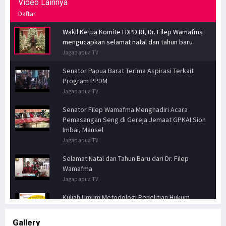
Video Lainnya
Daftar
Wakil Ketua Komite I DPD RI, Dr. Filep Wamafma
mengucapkan selamat natal dan tahun baru
Jagapapua TV
Senator Papua Barat Terima Aspirasi Terkait
Program PPDM
Jagapapua TV
Senator Filep Wamafma Menghadiri Acara
Pemasangan Seng di Gereja Jemaat GPKAI Sion
Imbai, Mansel
Jagapapua TV
Selamat Natal dan Tahun Baru dari Dr. Filep
Wamafma
Jagapapua TV
Kuliah Umum Metodologi Penelitian Hukum
Jagapapua TV
Gallery