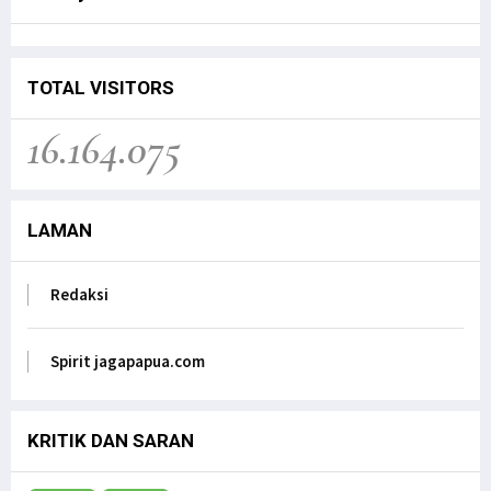
Senator FILEP WAMAFMA & Kepala Kanwil BPN
PAPUA BARAT, Bahas Aspirasi Masyarakat Adat
Distrik Masn
Jagapapua TV
TOTAL VISITORS
Kunjungan Kerja Anggota DPD RI, Filep
16.164.075
Wamafma, ke Manokwari Selatan, Fokus pada
Sarana Pendidikan.
Jagapapua TV
LAMAN
Dr. Filep Wamafma; Perlu Evaluasi Total
Kebijakan tentang Otonomi Khusus di Papua.
Jagapapua TV
Redaksi
Anak Papua Perlu Mendapat Pehatian Untuk Jadi
ASN, Ungkap DR. Filep Wamafma pada Mendagri
di DPD RI
Spirit jagapapua.com
Jagapapua TV
KRITIK DAN SARAN