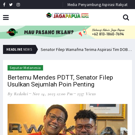
Media Penyambung Aspirasi Rakyat
Pemuda PNG Deklarasi Dukungan untuk Papua Barat Lawan TNI/Polri
Senator Filep Wamafma Terima Aspirasi Tim DOB Manokwari Barat
HEADLINE
NEWS
Seputar Melanesia
Bertemu Mendes PDTT, Senator Filep
Usulkan Sejumlah Poin Penting
By Redaksi
Nov 14, 2023 12:00 Pm
2337 Views