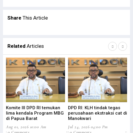
Share
This Article
Related
Articles
Komite III DPD RI temukan
DPD RI: KLH tindak tegas
Su
lima kendala Program MBG
perusahaan ekstraksi cat di
Ba
di Papua Barat
Manokwari
Pa
Aug 01, 2026 10:00 Am
Jul 24, 2026 04:00 Pm
Jul
0 Comments
0 Comments
0