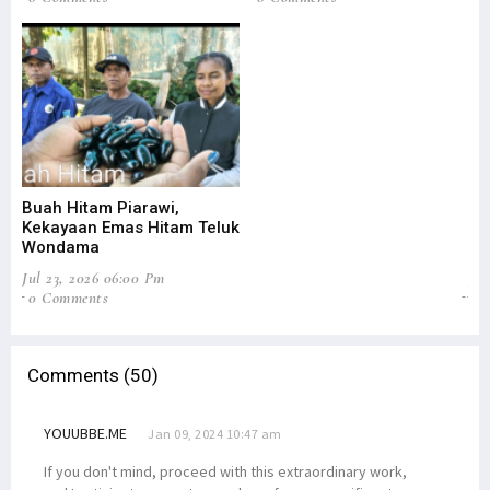
Buah Hitam Piarawi,
An
Kekayaan Emas Hitam Teluk
Me
Wondama
Pe
Jul 23, 2026 06:00 Pm
Jun
0 Comments
2
Comments (50)
YOUUBBE.ME
Jan 09, 2024 10:47 am
If you don't mind, proceed with this extraordinary work,