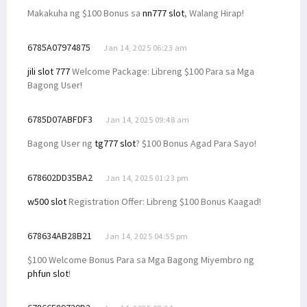
Makakuha ng $100 Bonus sa
nn777 slot
, Walang Hirap!
6785A07974875
Jan 14, 2025 06:23 am
jili slot 777
Welcome Package: Libreng $100 Para sa Mga
Bagong User!
6785D07ABFDF3
Jan 14, 2025 09:48 am
Bagong User ng
tg777 slot
? $100 Bonus Agad Para Sayo!
678602DD35BA2
Jan 14, 2025 01:23 pm
w500 slot
Registration Offer: Libreng $100 Bonus Kaagad!
678634AB28B21
Jan 14, 2025 04:55 pm
$100 Welcome Bonus Para sa Mga Bagong Miyembro ng
phfun slot
!