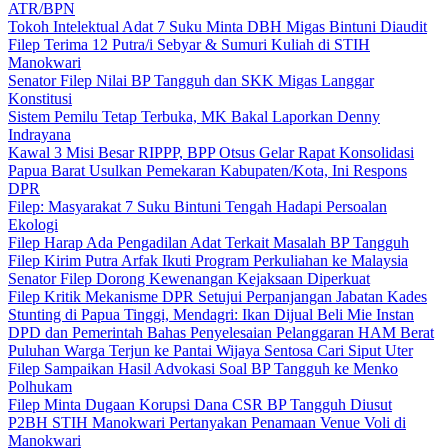
ATR/BPN
Tokoh Intelektual Adat 7 Suku Minta DBH Migas Bintuni Diaudit
Filep Terima 12 Putra/i Sebyar & Sumuri Kuliah di STIH
Manokwari
Senator Filep Nilai BP Tangguh dan SKK Migas Langgar
Konstitusi
Sistem Pemilu Tetap Terbuka, MK Bakal Laporkan Denny
Indrayana
Kawal 3 Misi Besar RIPPP, BPP Otsus Gelar Rapat Konsolidasi
Papua Barat Usulkan Pemekaran Kabupaten/Kota, Ini Respons
DPR
Filep: Masyarakat 7 Suku Bintuni Tengah Hadapi Persoalan
Ekologi
Filep Harap Ada Pengadilan Adat Terkait Masalah BP Tangguh
Filep Kirim Putra Arfak Ikuti Program Perkuliahan ke Malaysia
Senator Filep Dorong Kewenangan Kejaksaan Diperkuat
Filep Kritik Mekanisme DPR Setujui Perpanjangan Jabatan Kades
Stunting di Papua Tinggi, Mendagri: Ikan Dijual Beli Mie Instan
DPD dan Pemerintah Bahas Penyelesaian Pelanggaran HAM Berat
Puluhan Warga Terjun ke Pantai Wijaya Sentosa Cari Siput Uter
Filep Sampaikan Hasil Advokasi Soal BP Tangguh ke Menko
Polhukam
Filep Minta Dugaan Korupsi Dana CSR BP Tangguh Diusut
P2BH STIH Manokwari Pertanyakan Penamaan Venue Voli di
Manokwari