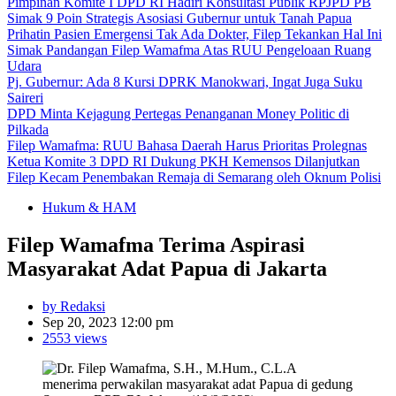
Pimpinan Komite I DPD RI Hadiri Konsultasi Publik RPJPD PB
Simak 9 Poin Strategis Asosiasi Gubernur untuk Tanah Papua
Prihatin Pasien Emergensi Tak Ada Dokter, Filep Tekankan Hal Ini
Simak Pandangan Filep Wamafma Atas RUU Pengeloaan Ruang
Udara
Pj. Gubernur: Ada 8 Kursi DPRK Manokwari, Ingat Juga Suku
Saireri
DPD Minta Kejagung Pertegas Penanganan Money Politic di
Pilkada
Filep Wamafma: RUU Bahasa Daerah Harus Prioritas Prolegnas
Ketua Komite 3 DPD RI Dukung PKH Kemensos Dilanjutkan
Filep Kecam Penembakan Remaja di Semarang oleh Oknum Polisi
Hukum & HAM
Filep Wamafma Terima Aspirasi
Masyarakat Adat Papua di Jakarta
by Redaksi
Sep 20, 2023 12:00 pm
2553 views