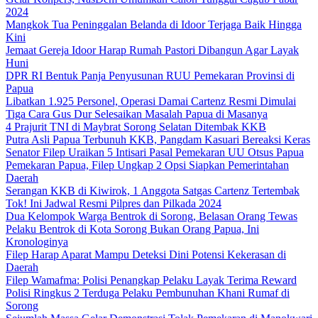
2024
Mangkok Tua Peninggalan Belanda di Idoor Terjaga Baik Hingga
Kini
Jemaat Gereja Idoor Harap Rumah Pastori Dibangun Agar Layak
Huni
DPR RI Bentuk Panja Penyusunan RUU Pemekaran Provinsi di
Papua
Libatkan 1.925 Personel, Operasi Damai Cartenz Resmi Dimulai
Tiga Cara Gus Dur Selesaikan Masalah Papua di Masanya
4 Prajurit TNI di Maybrat Sorong Selatan Ditembak KKB
Putra Asli Papua Terbunuh KKB, Pangdam Kasuari Bereaksi Keras
Senator Filep Uraikan 5 Intisari Pasal Pemekaran UU Otsus Papua
Pemekaran Papua, Filep Ungkap 2 Opsi Siapkan Pemerintahan
Daerah
Serangan KKB di Kiwirok, 1 Anggota Satgas Cartenz Tertembak
Tok! Ini Jadwal Resmi Pilpres dan Pilkada 2024
Dua Kelompok Warga Bentrok di Sorong, Belasan Orang Tewas
Pelaku Bentrok di Kota Sorong Bukan Orang Papua, Ini
Kronologinya
Filep Harap Aparat Mampu Deteksi Dini Potensi Kekerasan di
Daerah
Filep Wamafma: Polisi Penangkap Pelaku Layak Terima Reward
Polisi Ringkus 2 Terduga Pelaku Pembunuhan Khani Rumaf di
Sorong