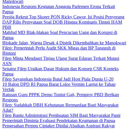
Manokwari
Indonesia Respons Kegiatan Anggota Parlemen Eropa Terkait
Papua
Persija Rekrut Top Skorer PON Ricky Cawor, Isi Posisi Penyerang
DAP Rilis Pernyataan Soal DOB Hingga Komisaris Tinggi HAM
PBB
Mahfud MD Blak-blakan Soal Pencucian Uang dan Korupsi di
Papua
Blokade Jalan, Warga Desak 4 Distrik Dikembalikan ke Manokwari
Filep: Pemerintah Perlu Audit SKK Migas dan BP Tangguh di
Bintuni
Filep Minta Mendagri Tinjau Ulang Surat Edaran Terkait Mutasi
ASN
Senator Filep Uraikan Dasar Hukum dan Konsep CSR Konteks
Papua
Filep Sayangkan Indonesia Batal Jadi Host Piala Dunia U-20
10 Balon DPD RI Papua Barat Lolos Vermin Lanjut ke Tahap
Verfak
Ratusan Guru PPPK Demo Tuntut Gaji, Pemprov PBD Berikan
Respons
Filep: Sudahkah DBH Kehutanan Bermanfaat Bagi Masyarakat
Adat?
Filep Bantu Administrasi Pembuatan SIM Bagi Masyarakat Pami
Pemerintah Diminta Evaluasi Pendekatan Keamanan di Papua
Pengesahan Perppu Ciptaker Dinilai Abaikan Aspirasi Rakyat