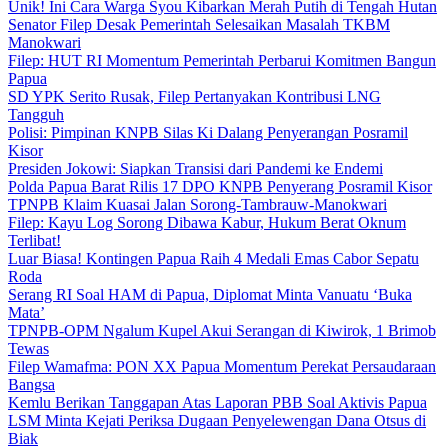
Unik! Ini Cara Warga Syou Kibarkan Merah Putih di Tengah Hutan
Senator Filep Desak Pemerintah Selesaikan Masalah TKBM
Manokwari
Filep: HUT RI Momentum Pemerintah Perbarui Komitmen Bangun
Papua
SD YPK Serito Rusak, Filep Pertanyakan Kontribusi LNG
Tangguh
Polisi: Pimpinan KNPB Silas Ki Dalang Penyerangan Posramil
Kisor
Presiden Jokowi: Siapkan Transisi dari Pandemi ke Endemi
Polda Papua Barat Rilis 17 DPO KNPB Penyerang Posramil Kisor
TPNPB Klaim Kuasai Jalan Sorong-Tambrauw-Manokwari
Filep: Kayu Log Sorong Dibawa Kabur, Hukum Berat Oknum
Terlibat!
Luar Biasa! Kontingen Papua Raih 4 Medali Emas Cabor Sepatu
Roda
Serang RI Soal HAM di Papua, Diplomat Minta Vanuatu ‘Buka
Mata’
TPNPB-OPM Ngalum Kupel Akui Serangan di Kiwirok, 1 Brimob
Tewas
Filep Wamafma: PON XX Papua Momentum Perekat Persaudaraan
Bangsa
Kemlu Berikan Tanggapan Atas Laporan PBB Soal Aktivis Papua
LSM Minta Kejati Periksa Dugaan Penyelewengan Dana Otsus di
Biak