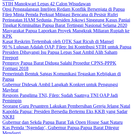
STIH Manokwari Lepas 42 Calon Wisudawan
Opsi Penggalangan Intelijen Redam Konflik Bersenjata di Papua
Filep Minta Pemda Perkuat Mitigasi Bencana di Pesisir Rufei
Peringatan HAM Sedunia, Presiden Jokowi Singgung Kasus Paniai
Tingkat Kriminalitas Papua Barat Tertinggi Nasional Selama 2020
Masyarakat Papua Laporkan Proyek Mangkrak Miliaran Rupiah ke
KPK
Kasat Reskrim Tertembak oleh OTK Saat Ricuh di Mansel
90 % Lulusan Adalah OAP, Filep: Ini Kontribusi STIH untuk Papua
Presiden Dibayangi Isu Papua Lepas Saat Ambil Alih Saham
Freeport
Pemprov Papua Barat Diduga Salahi Prosedur CPNS-PPPK
Formasi 2018
Pemerintah Bentuk Satgas Komunikasi Tegaskan Kebijakan di
Papua
Gubernur Didesak Ambil Langkah Konkret untuk Pengungsi
Maybrat
Respons Panglima TNI, Filep: Sudah Saatnya TNI OAP Jadi
Pemimpin
Seorang Guru Pesantren Lakukan Pembersihan Gereja Jelang Natal
Kapolda Papua: Presiden Bersedia Bertemu Eks KKB yang Sadar
NKRI
Gubernur dan Sekda Papua Barat Tak Open House Saat Nataru
Kas Pemda ‘Ngendap’, Gubernur Papua-Papua Barat Ditegur
Mendagri