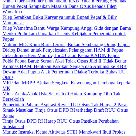
Minta Operasi Militer Dihentikan, KKB Ancam Perang Serentak
Bupati Pegaf Sampaikan Masalah Dana Otsus kepada Filep
Wamafma
Filep Serahkan Buku Karyanya untuk Bupati Pegaf & Billy
Mambrasar
Filep Wamafma Bantu Warga Kampung Anggi Gida dengan Bama
Menko Polhukam Paparkan 2 Jenis Kebijakan Pemerintah untuk
Papua
Mahfud MD: Kami Buru Teroris, Bukan Sembarang Orang Papua
Dialog Damai untuk Penyelesaian Pelanggaran HAM di Papua
Gelar Jumpa Pers Muprov, Ini 4 Calon Ketua KADIN Papua
Polda Papua Barat: Seruan Aksi Tolak Otsus Jilid II Tidak Benar
Komnas HAM: Hentikan Pasokan Senjata dan Amunisi ke KBB
Dewan Adat Papua Ajak Pemerintah Dialog Terbuka Bahas UU
Otsus
MRP dan MRPB Ajukan Sengketa Kewenangan Lembaga kepada
MK
Miris, Anak-Anak Usia Sekolah di Hutan Kampung Obo Tak
Bersekolah
Pemerintah Pahami Aspirasi Revisi UU Otsus Tak Hanya 2 Pasal
Simak Masukan Timja Otsus DPD RI terhadap Draft RUU Otsus
Papua
Timja Otsus DPD RI Harap RUU Otsus Pastikan Perubahan
Substansial
Marius: Instruksi Ketua Aktivitas STIH Manokwari Ikuti Prokes