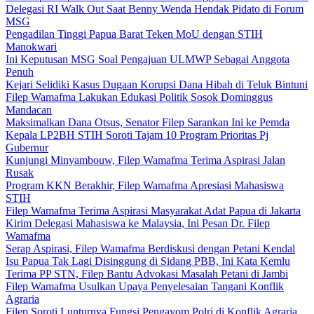
Delegasi RI Walk Out Saat Benny Wenda Hendak Pidato di Forum
MSG
Pengadilan Tinggi Papua Barat Teken MoU dengan STIH
Manokwari
Ini Keputusan MSG Soal Pengajuan ULMWP Sebagai Anggota
Penuh
Kejari Selidiki Kasus Dugaan Korupsi Dana Hibah di Teluk Bintuni
Filep Wamafma Lakukan Edukasi Politik Sosok Dominggus
Mandacan
Maksimalkan Dana Otsus, Senator Filep Sarankan Ini ke Pemda
Kepala LP2BH STIH Soroti Tajam 10 Program Prioritas Pj
Gubernur
Kunjungi Minyambouw, Filep Wamafma Terima Aspirasi Jalan
Rusak
Program KKN Berakhir, Filep Wamafma Apresiasi Mahasiswa
STIH
Filep Wamafma Terima Aspirasi Masyarakat Adat Papua di Jakarta
Kirim Delegasi Mahasiswa ke Malaysia, Ini Pesan Dr. Filep
Wamafma
Serap Aspirasi, Filep Wamafma Berdiskusi dengan Petani Kendal
Isu Papua Tak Lagi Disinggung di Sidang PBB, Ini Kata Kemlu
Terima PP STN, Filep Bantu Advokasi Masalah Petani di Jambi
Filep Wamafma Usulkan Upaya Penyelesaian Tangani Konflik
Agraria
Filep Soroti Lunturnya Fungsi Pengayom Polri di Konflik Agraria