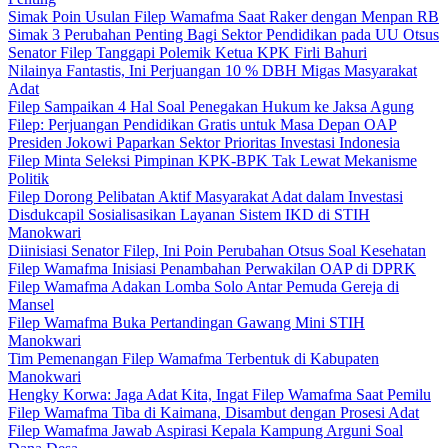
Simak Poin Usulan Filep Wamafma Saat Raker dengan Menpan RB
Simak 3 Perubahan Penting Bagi Sektor Pendidikan pada UU Otsus
Senator Filep Tanggapi Polemik Ketua KPK Firli Bahuri
Nilainya Fantastis, Ini Perjuangan 10 % DBH Migas Masyarakat
Adat
Filep Sampaikan 4 Hal Soal Penegakan Hukum ke Jaksa Agung
Filep: Perjuangan Pendidikan Gratis untuk Masa Depan OAP
Presiden Jokowi Paparkan Sektor Prioritas Investasi Indonesia
Filep Minta Seleksi Pimpinan KPK-BPK Tak Lewat Mekanisme
Politik
Filep Dorong Pelibatan Aktif Masyarakat Adat dalam Investasi
Disdukcapil Sosialisasikan Layanan Sistem IKD di STIH
Manokwari
Diinisiasi Senator Filep, Ini Poin Perubahan Otsus Soal Kesehatan
Filep Wamafma Inisiasi Penambahan Perwakilan OAP di DPRK
Filep Wamafma Adakan Lomba Solo Antar Pemuda Gereja di
Mansel
Filep Wamafma Buka Pertandingan Gawang Mini STIH
Manokwari
Tim Pemenangan Filep Wamafma Terbentuk di Kabupaten
Manokwari
Hengky Korwa: Jaga Adat Kita, Ingat Filep Wamafma Saat Pemilu
Filep Wamafma Tiba di Kaimana, Disambut dengan Prosesi Adat
Filep Wamafma Jawab Aspirasi Kepala Kampung Arguni Soal