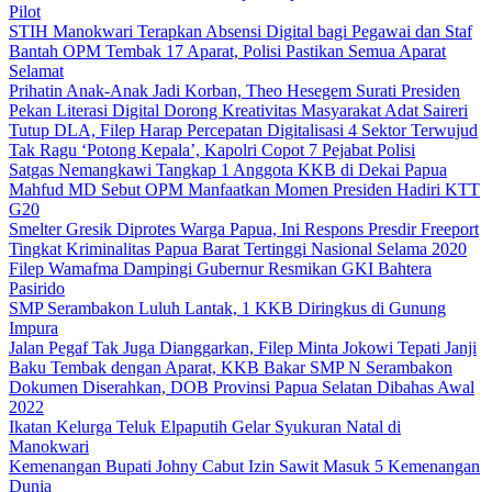
Pilot
STIH Manokwari Terapkan Absensi Digital bagi Pegawai dan Staf
Bantah OPM Tembak 17 Aparat, Polisi Pastikan Semua Aparat
Selamat
Prihatin Anak-Anak Jadi Korban, Theo Hesegem Surati Presiden
Pekan Literasi Digital Dorong Kreativitas Masyarakat Adat Saireri
Tutup DLA, Filep Harap Percepatan Digitalisasi 4 Sektor Terwujud
Tak Ragu ‘Potong Kepala’, Kapolri Copot 7 Pejabat Polisi
Satgas Nemangkawi Tangkap 1 Anggota KKB di Dekai Papua
Mahfud MD Sebut OPM Manfaatkan Momen Presiden Hadiri KTT
G20
Smelter Gresik Diprotes Warga Papua, Ini Respons Presdir Freeport
Tingkat Kriminalitas Papua Barat Tertinggi Nasional Selama 2020
Filep Wamafma Dampingi Gubernur Resmikan GKI Bahtera
Pasirido
SMP Serambakon Luluh Lantak, 1 KKB Diringkus di Gunung
Impura
Jalan Pegaf Tak Juga Dianggarkan, Filep Minta Jokowi Tepati Janji
Baku Tembak dengan Aparat, KKB Bakar SMP N Serambakon
Dokumen Diserahkan, DOB Provinsi Papua Selatan Dibahas Awal
2022
Ikatan Kelurga Teluk Elpaputih Gelar Syukuran Natal di
Manokwari
Kemenangan Bupati Johny Cabut Izin Sawit Masuk 5 Kemenangan
Dunia