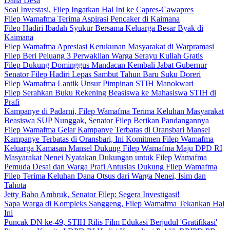
Dana Desa
Soal Investasi, Filep Ingatkan Hal Ini ke Capres-Cawapres
Filep Wamafma Terima Aspirasi Pencaker di Kaimana
Filep Hadiri Ibadah Syukur Bersama Keluarga Besar Byak di
Kaimana
Filep Wamafma Apresiasi Kerukunan Masyarakat di Warpramasi
Filep Beri Peluang 3 Perwakilan Warga Serayu Kuliah Gratis
Filep Dukung Dominggus Mandacan Kembali Jabat Gubernur
Senator Filep Hadiri Lepas Sambut Tahun Baru Suku Doreri
Filep Wamafma Lantik Unsur Pimpinan STIH Manokwari
Filep Serahkan Buku Rekening Beasiswa ke Mahasiswa STIH di
Prafi
Kampanye di Padarni, Filep Wamafma Terima Keluhan Masyarakat
Beasiswa SUP Nunggak, Senator Filep Berikan Pandangannya
Filep Wamafma Gelar Kampanye Terbatas di Oransbari Mansel
Kampanye Terbatas di Oransbari, Ini Komitmen Filep Wamafma
Keluarga Kamasan Mansel Dukung Filep Wamafma Maju DPD RI
Masyarakat Nenei Nyatakan Dukungan untuk Filep Wamafma
Pemuda Desai dan Warga Prafi Antusias Dukung Filep Wamafma
Filep Terima Keluhan Dana Otsus dari Warga Nenei, Isim dan
Tahota
Jetty Babo Ambruk, Senator Filep: Segera Investigasi!
Sapa Warga di Kompleks Sanggeng, Filep Wamafma Tekankan Hal
Ini
Puncak DN ke-49, STIH Rilis Film Edukasi Berjudul 'Gratifikasi'