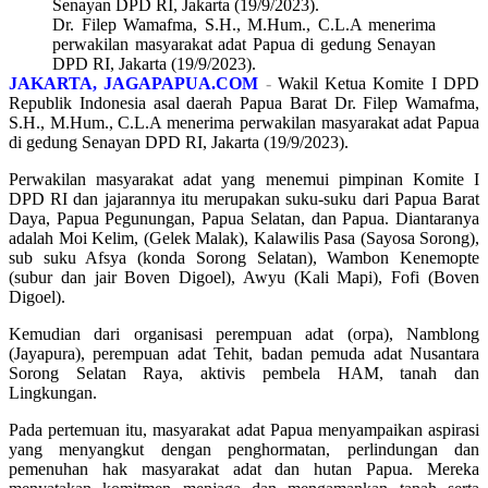
Dr. Filep Wamafma, S.H., M.Hum., C.L.A menerima
perwakilan masyarakat adat Papua di gedung Senayan
DPD RI, Jakarta (19/9/2023).
JAKARTA, JAGAPAPUA.COM
-
Wakil Ketua Komite I DPD
Republik Indonesia asal daerah Papua Barat Dr. Filep Wamafma,
S.H., M.Hum., C.L.A menerima perwakilan masyarakat adat Papua
di gedung Senayan DPD RI, Jakarta (19/9/2023).
Perwakilan masyarakat adat yang menemui pimpinan Komite I
DPD RI dan jajarannya itu merupakan suku-suku dari Papua Barat
Daya, Papua Pegunungan, Papua Selatan, dan Papua. Diantaranya
adalah Moi Kelim, (Gelek Malak), Kalawilis Pasa (Sayosa Sorong),
sub suku Afsya (konda Sorong Selatan), Wambon Kenemopte
(subur dan jair Boven Digoel), Awyu (Kali Mapi), Fofi (Boven
Digoel).
Kemudian dari organisasi perempuan adat (orpa), Namblong
(Jayapura), perempuan adat Tehit, badan pemuda adat Nusantara
Sorong Selatan Raya, aktivis pembela HAM, tanah dan
Lingkungan.
Pada pertemuan itu, masyarakat adat Papua menyampaikan aspirasi
yang menyangkut dengan penghormatan, perlindungan dan
pemenuhan hak masyarakat adat dan hutan Papua. Mereka