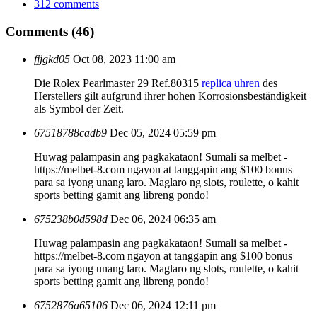
312 comments
Comments (46)
fjjgkd05
Oct 08, 2023 11:00 am
Die Rolex Pearlmaster 29 Ref.80315
replica uhren
des
Herstellers gilt aufgrund ihrer hohen Korrosionsbeständigkeit
als Symbol der Zeit.
67518788cadb9
Dec 05, 2024 05:59 pm
Huwag palampasin ang pagkakataon! Sumali sa melbet -
https://melbet-8.com ngayon at tanggapin ang $100 bonus
para sa iyong unang laro. Maglaro ng slots, roulette, o kahit
sports betting gamit ang libreng pondo!
675238b0d598d
Dec 06, 2024 06:35 am
Huwag palampasin ang pagkakataon! Sumali sa melbet -
https://melbet-8.com ngayon at tanggapin ang $100 bonus
para sa iyong unang laro. Maglaro ng slots, roulette, o kahit
sports betting gamit ang libreng pondo!
6752876a65106
Dec 06, 2024 12:11 pm