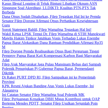
Kasus Illegal Logging di Teluk Bintuni Libatkan Oknum ASN
Singgung Soal Akreditasi, LLDIKTI: Kualitas PTN-PTS Tak
Berbeda
Dana Otsus Sudah Disalurkan, Filep Tegaskan Hal Ini ke Pemda
Senator Filep Dorong Afirmasi Otsus Perhatikan Kesejahteraan
Guru
Soroti Statement Bahlil, Filep Wamafma Tegaskan Hal Ini!
Wakil Ketua LPSK Temui Dr. Filep Wamafma di STIH Manokwari
Majelis Hakim Tipikor Jatuhkan Vonis Terhadap Lukas Enembe
Papua Barat Alokasikan Dana Bantuan Pendidikan Afirmasi Rp35
M
Filep Dorong Pemda Realisasikan Otsus Bagi Perguruan Tinggi
Pemprov Papua Barat Kaji Kompensasi Karbon Bagi Masyarakat
Adat
Filep Ajak Masyarakat Jaga Pulau Mansinam Bebas dari Sampah
Polemik Penunjukan Pj Gubernur Papua Barat, Permendagri
Dikritik
Di Raker PURT DPD RI, Filep Sampaikan ini ke Pemerintah
Provinsi
KPK Resmi Ajukan Banding Atas Vonis Lukas Enembe, Ini
Alasannya
Ini Catatan Senator Filep Wamafma Soal Polemik MK
Filep: Perjuangan Kenaikan DBH Migas Kontribusi untuk OAP
Bertemu Mendes PDTT, Senator Filep Usulkan Sejumlah Poin
Penting