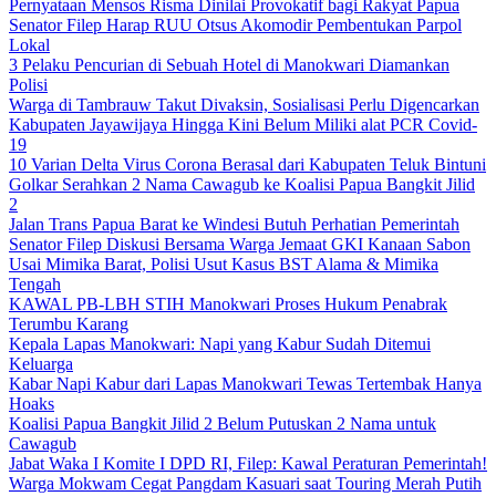
Pernyataan Mensos Risma Dinilai Provokatif bagi Rakyat Papua
Senator Filep Harap RUU Otsus Akomodir Pembentukan Parpol
Lokal
3 Pelaku Pencurian di Sebuah Hotel di Manokwari Diamankan
Polisi
Warga di Tambrauw Takut Divaksin, Sosialisasi Perlu Digencarkan
Kabupaten Jayawijaya Hingga Kini Belum Miliki alat PCR Covid-
19
10 Varian Delta Virus Corona Berasal dari Kabupaten Teluk Bintuni
Golkar Serahkan 2 Nama Cawagub ke Koalisi Papua Bangkit Jilid
2
Jalan Trans Papua Barat ke Windesi Butuh Perhatian Pemerintah
Senator Filep Diskusi Bersama Warga Jemaat GKI Kanaan Sabon
Usai Mimika Barat, Polisi Usut Kasus BST Alama & Mimika
Tengah
KAWAL PB-LBH STIH Manokwari Proses Hukum Penabrak
Terumbu Karang
Kepala Lapas Manokwari: Napi yang Kabur Sudah Ditemui
Keluarga
Kabar Napi Kabur dari Lapas Manokwari Tewas Tertembak Hanya
Hoaks
Koalisi Papua Bangkit Jilid 2 Belum Putuskan 2 Nama untuk
Cawagub
Jabat Waka I Komite I DPD RI, Filep: Kawal Peraturan Pemerintah!
Warga Mokwam Cegat Pangdam Kasuari saat Touring Merah Putih