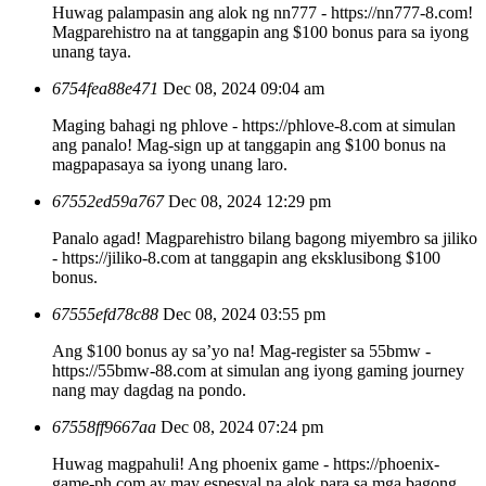
Huwag palampasin ang alok ng nn777 - https://nn777-8.com!
Magparehistro na at tanggapin ang $100 bonus para sa iyong
unang taya.
6754fea88e471
Dec 08, 2024 09:04 am
Maging bahagi ng phlove - https://phlove-8.com at simulan
ang panalo! Mag-sign up at tanggapin ang $100 bonus na
magpapasaya sa iyong unang laro.
67552ed59a767
Dec 08, 2024 12:29 pm
Panalo agad! Magparehistro bilang bagong miyembro sa jiliko
- https://jiliko-8.com at tanggapin ang eksklusibong $100
bonus.
67555efd78c88
Dec 08, 2024 03:55 pm
Ang $100 bonus ay sa’yo na! Mag-register sa 55bmw -
https://55bmw-88.com at simulan ang iyong gaming journey
nang may dagdag na pondo.
67558ff9667aa
Dec 08, 2024 07:24 pm
Huwag magpahuli! Ang phoenix game - https://phoenix-
game-ph.com ay may espesyal na alok para sa mga bagong