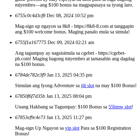
miyembro—ang $100 bonus na magpapasaya sa iyong laro.
6755c0c4d3cf8
Dec 08, 2024 10:52 pm
Mag-sign up ngayon sa 8k8 - https://8k8-8.com at tanggapin
ang $100 welcome bonus. Maging panalo mula sa simula!
6755f1a167775
Dec 09, 2024 02:21 am
Ang tagumpay ay nagsisimula sa cgebet - https://cgebet-
ph.com! Maging bagong miyembro at tamasahin ang dagdag
na $100 bonus.
6784de782e3f9
Jan 13, 2025 04:35 pm
Simulan ang Iyong Adventure sa
jili slot
na may $100 Bonus!
67850f6f7d35b
Jan 13, 2025 08:04 pm
Unang Hakbang sa Tagumpay: $100 Bonus sa
55bmw slot
!
67853ef9c4e73
Jan 13, 2025 11:27 pm
Mag-sign Up Ngayon sa
vip slot
Para sa $100 Registration
Bonus!