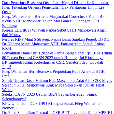
Data Penerima Beasiswa Otsus Luar Negeri Diantar ke Kemendari
Filep Tekankan Urgensi Pemenuhan Hak Perguruan Tinggi Era
Otsus
Filep: Wapres Perlu Bertemu Masyarakat Crosscheck Klaim BP
Ketua STIH Manokwari Teken MoU dan PKS dengan STH
Bandung
Kepala LLDIKTI Wilayah Papua Sebut STIH Manokwari Aman
dari Monev
Perpres RIPP Muat 6 Strategi, Papua Barat Siapkan Pergub DPRK
Dr. Yohana Minta Mahasiswa STIH Pahami Adat Saat di Lokasi
KKN
Penyaluran Dana Otsus 2023 di Papua Barat Capai Rp 1,034 Triliun
80 Persen Formasi CASN 2023 untuk Honorer, Ini Rinciannya
BP Tangguh Klaim Keberhasilan CSR, Senator Filep: Cobalah
Jujur!
Filep Wamafma Beri Beasiswa Perpuluhan Putra Arfak di STIH
Prafi
Simak Uraian Dasar Hukum Hak Masyarakat Adat Atas CSR Migas
Sesepuh STIH Manokwari Ajak Maba Selesaikan Kuliah Tepat
Waktu
Seleksi CASN 2023 Usulan BKN September 2023, Simak
Selengkapnya!
KPU Umumkan DCS DPD RI Papua Barat, Filep Wamafma
Nomor 3!
Dr. Filep Sampaikan Persoalan CSR BP Tangguh ke Ketua MPR RI