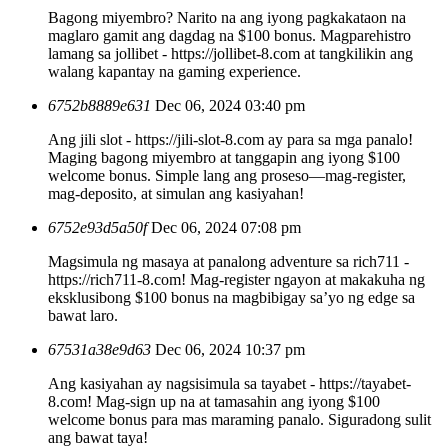
Bagong miyembro? Narito na ang iyong pagkakataon na
maglaro gamit ang dagdag na $100 bonus. Magparehistro
lamang sa jollibet - https://jollibet-8.com at tangkilikin ang
walang kapantay na gaming experience.
6752b8889e631
Dec 06, 2024 03:40 pm
Ang jili slot - https://jili-slot-8.com ay para sa mga panalo!
Maging bagong miyembro at tanggapin ang iyong $100
welcome bonus. Simple lang ang proseso—mag-register,
mag-deposito, at simulan ang kasiyahan!
6752e93d5a50f
Dec 06, 2024 07:08 pm
Magsimula ng masaya at panalong adventure sa rich711 -
https://rich711-8.com! Mag-register ngayon at makakuha ng
eksklusibong $100 bonus na magbibigay sa’yo ng edge sa
bawat laro.
67531a38e9d63
Dec 06, 2024 10:37 pm
Ang kasiyahan ay nagsisimula sa tayabet - https://tayabet-
8.com! Mag-sign up na at tamasahin ang iyong $100
welcome bonus para mas maraming panalo. Siguradong sulit
ang bawat taya!