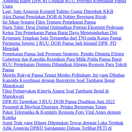
Anggota Baleg DPR RI Usulkan RUU Provinsi Kepulauan Papua
Utara
Lagi, Satu Anggota Koramil Yalimo Gugur Ditembak KKB
Aksi Damai Penolakan DOB di Nabire Berujung Ricuh
Ini Sikap Senator Filep Tentang Pemekaran Papua
Haris Tahir: Desa Digital Optimalkan Potensi Ekonomi Pedesaan
Ketua Tim Pemekaran Papua Barat Daya Mengundurkan Diri
Kejagung Tetapkan Satu Tersangka dari TNI pada Kasus Paniai
Paripurna Setujui 3 RUU DOB Papua Jadi Inisiatif DPR, PD
Menolak
Pemekaran Papua Jadi Program Strategis, Pemilu Diminta Efisien
Gubernur dan Kapolda Resmikan Pura Milik Polda Papua Barat
RUU Pemekaran Diminta Dibatalkan Hingga Respons Para Tokoh
Papua
Majelis Rakyat Papua Temui Menko Polhukam, Ini yang Dibahas
Kapolda Koordinasi dengan Bareskrim Soal Tambang Ilegal
Manokwari
Filep Pertanyakan Kinerja Aparat Soal Tambang Ilegal di
Manokwari
DPR RI Targetkan 3 RUU DOB Papua Disahkan Juni 2022
Posramil di Maybrat Diserang, Pelaku Bersenjata Tajam
Pakar Telematika & Kominfo Respons Foto Viral Anies dengan
Koteka
Sopir Truk yang Hilang Ditemukan Tewas dengan Luka Tembak
Adik Anggota DPRD Sarolangun Diduga Terlibat PETI di