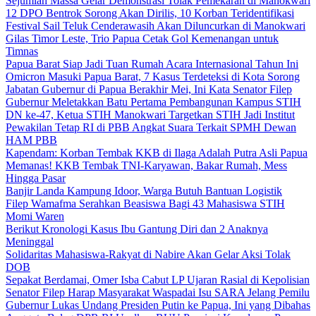
Sejumlah Massa Gelar Demonstrasi Tolak Pemekaran di Manokwari
12 DPO Bentrok Sorong Akan Dirilis, 10 Korban Teridentifikasi
Festival Sail Teluk Cenderawasih Akan Diluncurkan di Manokwari
Gilas Timor Leste, Trio Papua Cetak Gol Kemenangan untuk
Timnas
Papua Barat Siap Jadi Tuan Rumah Acara Internasional Tahun Ini
Omicron Masuki Papua Barat, 7 Kasus Terdeteksi di Kota Sorong
Jabatan Gubernur di Papua Berakhir Mei, Ini Kata Senator Filep
Gubernur Meletakkan Batu Pertama Pembangunan Kampus STIH
DN ke-47, Ketua STIH Manokwari Targetkan STIH Jadi Institut
Pewakilan Tetap RI di PBB Angkat Suara Terkait SPMH Dewan
HAM PBB
Kapendam: Korban Tembak KKB di Ilaga Adalah Putra Asli Papua
Memanas! KKB Tembak TNI-Karyawan, Bakar Rumah, Mess
Hingga Pasar
Banjir Landa Kampung Idoor, Warga Butuh Bantuan Logistik
Filep Wamafma Serahkan Beasiswa Bagi 43 Mahasiswa STIH
Momi Waren
Berikut Kronologi Kasus Ibu Gantung Diri dan 2 Anaknya
Meninggal
Solidaritas Mahasiswa-Rakyat di Nabire Akan Gelar Aksi Tolak
DOB
Sepakat Berdamai, Omer Isba Cabut LP Ujaran Rasial di Kepolisian
Senator Filep Harap Masyarakat Waspadai Isu SARA Jelang Pemilu
Gubernur Lukas Undang Presiden Putin ke Papua, Ini yang Dibahas