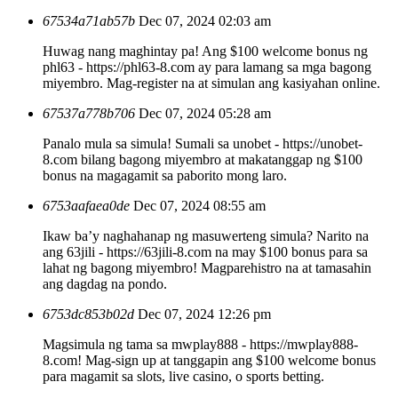
67534a71ab57b
Dec 07, 2024 02:03 am
Huwag nang maghintay pa! Ang $100 welcome bonus ng
phl63 - https://phl63-8.com ay para lamang sa mga bagong
miyembro. Mag-register na at simulan ang kasiyahan online.
67537a778b706
Dec 07, 2024 05:28 am
Panalo mula sa simula! Sumali sa unobet - https://unobet-
8.com bilang bagong miyembro at makatanggap ng $100
bonus na magagamit sa paborito mong laro.
6753aafaea0de
Dec 07, 2024 08:55 am
Ikaw ba’y naghahanap ng masuwerteng simula? Narito na
ang 63jili - https://63jili-8.com na may $100 bonus para sa
lahat ng bagong miyembro! Magparehistro na at tamasahin
ang dagdag na pondo.
6753dc853b02d
Dec 07, 2024 12:26 pm
Magsimula ng tama sa mwplay888 - https://mwplay888-
8.com! Mag-sign up at tanggapin ang $100 welcome bonus
para magamit sa slots, live casino, o sports betting.