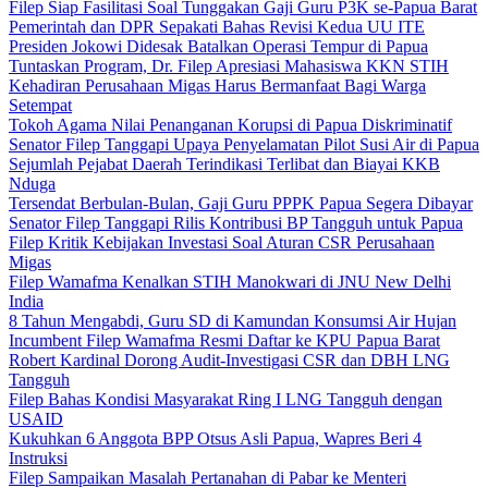
Filep Siap Fasilitasi Soal Tunggakan Gaji Guru P3K se-Papua Barat
Pemerintah dan DPR Sepakati Bahas Revisi Kedua UU ITE
Presiden Jokowi Didesak Batalkan Operasi Tempur di Papua
Tuntaskan Program, Dr. Filep Apresiasi Mahasiswa KKN STIH
Kehadiran Perusahaan Migas Harus Bermanfaat Bagi Warga
Setempat
Tokoh Agama Nilai Penanganan Korupsi di Papua Diskriminatif
Senator Filep Tanggapi Upaya Penyelamatan Pilot Susi Air di Papua
Sejumlah Pejabat Daerah Terindikasi Terlibat dan Biayai KKB
Nduga
Tersendat Berbulan-Bulan, Gaji Guru PPPK Papua Segera Dibayar
Senator Filep Tanggapi Rilis Kontribusi BP Tangguh untuk Papua
Filep Kritik Kebijakan Investasi Soal Aturan CSR Perusahaan
Migas
Filep Wamafma Kenalkan STIH Manokwari di JNU New Delhi
India
8 Tahun Mengabdi, Guru SD di Kamundan Konsumsi Air Hujan
Incumbent Filep Wamafma Resmi Daftar ke KPU Papua Barat
Robert Kardinal Dorong Audit-Investigasi CSR dan DBH LNG
Tangguh
Filep Bahas Kondisi Masyarakat Ring I LNG Tangguh dengan
USAID
Kukuhkan 6 Anggota BPP Otsus Asli Papua, Wapres Beri 4
Instruksi
Filep Sampaikan Masalah Pertanahan di Pabar ke Menteri