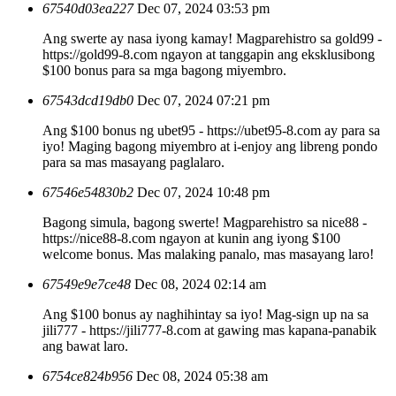
67540d03ea227
Dec 07, 2024 03:53 pm
Ang swerte ay nasa iyong kamay! Magparehistro sa gold99 -
https://gold99-8.com ngayon at tanggapin ang eksklusibong
$100 bonus para sa mga bagong miyembro.
67543dcd19db0
Dec 07, 2024 07:21 pm
Ang $100 bonus ng ubet95 - https://ubet95-8.com ay para sa
iyo! Maging bagong miyembro at i-enjoy ang libreng pondo
para sa mas masayang paglalaro.
67546e54830b2
Dec 07, 2024 10:48 pm
Bagong simula, bagong swerte! Magparehistro sa nice88 -
https://nice88-8.com ngayon at kunin ang iyong $100
welcome bonus. Mas malaking panalo, mas masayang laro!
67549e9e7ce48
Dec 08, 2024 02:14 am
Ang $100 bonus ay naghihintay sa iyo! Mag-sign up na sa
jili777 - https://jili777-8.com at gawing mas kapana-panabik
ang bawat laro.
6754ce824b956
Dec 08, 2024 05:38 am