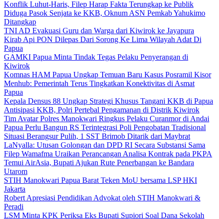
Konflik Luhut-Haris, Filep Harap Fakta Terungkap ke Publik
Diduga Pasok Senjata ke KKB, Oknum ASN Pemkab Yahukimo
Ditangkap
TNI AD Evakuasi Guru dan Warga dari Kiwirok ke Jayapura
Kirab Api PON Dilepas Dari Sorong Ke Lima Wilayah Adat Di
Papua
GAMKI Papua Minta Tindak Tegas Pelaku Penyerangan di
Kiwirok
Komnas HAM Papua Ungkap Temuan Baru Kasus Posramil Kisor
Menhub: Pemerintah Terus Tingkatkan Konektivitas di Asmat
Papua
Kepala Densus 88 Ungkap Strategi Khusus Tangani KKB di Papua
Antisipasi KKB, Polri Pertebal Pengamanan di Distrik Kiwirok
Tim Avatar Polres Manokwari Ringkus Pelaku Curanmor di Andai
Papua Perlu Bangun RS Terintegrasi Poli Pengobatan Tradisional
Situasi Berangsur Pulih, 1 SST Brimob Ditarik dari Maybrat
LaNyalla: Utusan Golongan dan DPD RI Secara Substansi Sama
Filep Wamafma Uraikan Perancangan Analisa Kontrak pada PKPA
Temui AirAsia, Bupati Ajukan Rute Penerbangan ke Bandara
Utarom
STIH Manokwari Papua Barat Teken MoU bersama LSP HKI
Jakarta
Robert Apresiasi Pendidikan Advokat oleh STIH Manokwari &
Peradi
LSM Minta KPK Periksa Eks Bupati Supiori Soal Dana Sekolah