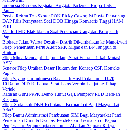
Manokwari
Indonesia Respons Kegiatan Anggota Parlemen Eropa Terkait
Papua
Persija Rekrut Top Skorer PON Ricky Cawor, Isi Posisi Penyerang
DAP Rilis Pernyataan Soal DOB Hingga Komisaris Tinggi HAM
PBB
Mahfud MD Blak-blakan Soal Pencucian Uang dan Korupsi di
Papua
Blokade Jalan, Warga Desak 4 Distrik Dikembalikan ke Manokwari
Filep: Pemerintah Perlu Audit SKK Migas dan BP Tangguh di
Bintuni
Filep Minta Mendagri Tinjau Ulang Surat Edaran Terkait Mutasi
ASN
Senator Filep Uraikan Dasar Hukum dan Konsep CSR Konteks
Papua
Filep Sayangkan Indonesia Batal Jadi Host Piala Dunia U-20
10 Balon DPD RI Papua Barat Lolos Vermin Lanjut ke Tahap
Verfak
Ratusan Guru PPPK Demo Tuntut Gaji, Pemprov PBD Berikan
Respons
Filep: Sudahkah DBH Kehutanan Bermanfaat Bagi Masyarakat
Adat?
Filep Bantu Administrasi Pembuatan SIM Bagi Masyarakat Pami
Pemerintah Diminta Evaluasi Pendekatan Keamanan di Papua
Pengesahan Perppu Ciptaker Dinilai Abaikan Aspirasi Rakyat