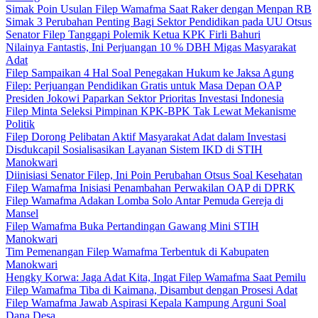
Simak Poin Usulan Filep Wamafma Saat Raker dengan Menpan RB
Simak 3 Perubahan Penting Bagi Sektor Pendidikan pada UU Otsus
Senator Filep Tanggapi Polemik Ketua KPK Firli Bahuri
Nilainya Fantastis, Ini Perjuangan 10 % DBH Migas Masyarakat
Adat
Filep Sampaikan 4 Hal Soal Penegakan Hukum ke Jaksa Agung
Filep: Perjuangan Pendidikan Gratis untuk Masa Depan OAP
Presiden Jokowi Paparkan Sektor Prioritas Investasi Indonesia
Filep Minta Seleksi Pimpinan KPK-BPK Tak Lewat Mekanisme
Politik
Filep Dorong Pelibatan Aktif Masyarakat Adat dalam Investasi
Disdukcapil Sosialisasikan Layanan Sistem IKD di STIH
Manokwari
Diinisiasi Senator Filep, Ini Poin Perubahan Otsus Soal Kesehatan
Filep Wamafma Inisiasi Penambahan Perwakilan OAP di DPRK
Filep Wamafma Adakan Lomba Solo Antar Pemuda Gereja di
Mansel
Filep Wamafma Buka Pertandingan Gawang Mini STIH
Manokwari
Tim Pemenangan Filep Wamafma Terbentuk di Kabupaten
Manokwari
Hengky Korwa: Jaga Adat Kita, Ingat Filep Wamafma Saat Pemilu
Filep Wamafma Tiba di Kaimana, Disambut dengan Prosesi Adat
Filep Wamafma Jawab Aspirasi Kepala Kampung Arguni Soal
Dana Desa