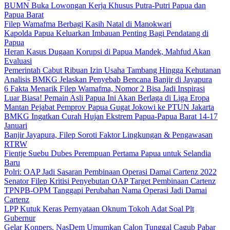
BUMN Buka Lowongan Kerja Khusus Putra-Putri Papua dan
Papua Barat
Filep Wamafma Berbagi Kasih Natal di Manokwari
Kapolda Papua Keluarkan Imbauan Penting Bagi Pendatang di
Papua
Heran Kasus Dugaan Korupsi di Papua Mandek, Mahfud Akan
Evaluasi
Pemerintah Cabut Ribuan Izin Usaha Tambang Hingga Kehutanan
Analisis BMKG Jelaskan Penyebab Bencana Banjir di Jayapura
6 Fakta Menarik Filep Wamafma, Nomor 2 Bisa Jadi Inspirasi
Luar Biasa! Pemain Asli Papua Ini Akan Berlaga di Liga Eropa
Mantan Pejabat Pemprov Papua Gugat Jokowi ke PTUN Jakarta
BMKG Ingatkan Curah Hujan Ekstrem Papua-Papua Barat 14-17
Januari
Banjir Jayapura, Filep Soroti Faktor Lingkungan & Pengawasan
RTRW
Fientje Suebu Dubes Perempuan Pertama Papua untuk Selandia
Baru
Polri: OAP Jadi Sasaran Pembinaan Operasi Damai Cartenz 2022
Senator Filep Kritisi Penyebutan OAP Target Pembinaan Cartenz
TPNPB-OPM Tanggapi Perubahan Nama Operasi Jadi Damai
Cartenz
LPP Kutuk Keras Pernyataan Oknum Tokoh Adat Soal Plt
Gubernur
Gelar Konpers, NasDem Umumkan Calon Tunggal Cagub Pabar