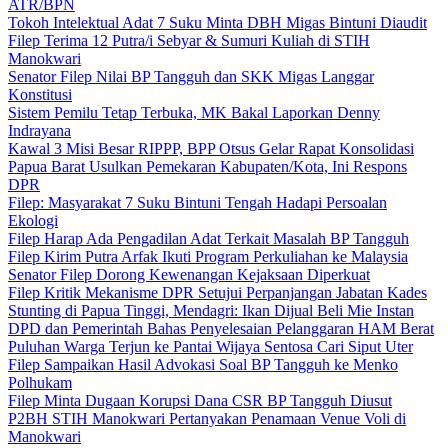
ATR/BPN
Tokoh Intelektual Adat 7 Suku Minta DBH Migas Bintuni Diaudit
Filep Terima 12 Putra/i Sebyar & Sumuri Kuliah di STIH
Manokwari
Senator Filep Nilai BP Tangguh dan SKK Migas Langgar
Konstitusi
Sistem Pemilu Tetap Terbuka, MK Bakal Laporkan Denny
Indrayana
Kawal 3 Misi Besar RIPPP, BPP Otsus Gelar Rapat Konsolidasi
Papua Barat Usulkan Pemekaran Kabupaten/Kota, Ini Respons
DPR
Filep: Masyarakat 7 Suku Bintuni Tengah Hadapi Persoalan
Ekologi
Filep Harap Ada Pengadilan Adat Terkait Masalah BP Tangguh
Filep Kirim Putra Arfak Ikuti Program Perkuliahan ke Malaysia
Senator Filep Dorong Kewenangan Kejaksaan Diperkuat
Filep Kritik Mekanisme DPR Setujui Perpanjangan Jabatan Kades
Stunting di Papua Tinggi, Mendagri: Ikan Dijual Beli Mie Instan
DPD dan Pemerintah Bahas Penyelesaian Pelanggaran HAM Berat
Puluhan Warga Terjun ke Pantai Wijaya Sentosa Cari Siput Uter
Filep Sampaikan Hasil Advokasi Soal BP Tangguh ke Menko
Polhukam
Filep Minta Dugaan Korupsi Dana CSR BP Tangguh Diusut
P2BH STIH Manokwari Pertanyakan Penamaan Venue Voli di
Manokwari