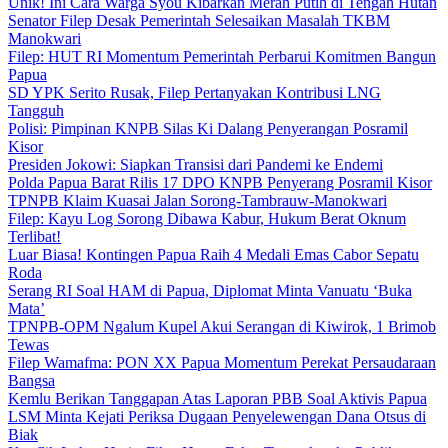
Unik! Ini Cara Warga Syou Kibarkan Merah Putih di Tengah Hutan
Senator Filep Desak Pemerintah Selesaikan Masalah TKBM
Manokwari
Filep: HUT RI Momentum Pemerintah Perbarui Komitmen Bangun
Papua
SD YPK Serito Rusak, Filep Pertanyakan Kontribusi LNG
Tangguh
Polisi: Pimpinan KNPB Silas Ki Dalang Penyerangan Posramil
Kisor
Presiden Jokowi: Siapkan Transisi dari Pandemi ke Endemi
Polda Papua Barat Rilis 17 DPO KNPB Penyerang Posramil Kisor
TPNPB Klaim Kuasai Jalan Sorong-Tambrauw-Manokwari
Filep: Kayu Log Sorong Dibawa Kabur, Hukum Berat Oknum
Terlibat!
Luar Biasa! Kontingen Papua Raih 4 Medali Emas Cabor Sepatu
Roda
Serang RI Soal HAM di Papua, Diplomat Minta Vanuatu ‘Buka
Mata’
TPNPB-OPM Ngalum Kupel Akui Serangan di Kiwirok, 1 Brimob
Tewas
Filep Wamafma: PON XX Papua Momentum Perekat Persaudaraan
Bangsa
Kemlu Berikan Tanggapan Atas Laporan PBB Soal Aktivis Papua
LSM Minta Kejati Periksa Dugaan Penyelewengan Dana Otsus di
Biak