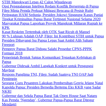
STIH Manokwari Lepas 42 Calon Wisudawan
Opsi Penggalangan Intelijen Redam Konflik Bersenjata di Papua
Filep Minta Pemda Perkuat Mitigasi Bencana di Pesisir Rufei
Peringatan HAM Sedunia, Presiden Jokowi Singgung Kasus Paniai
Tingkat Kriminalitas Papua Barat Tertinggi Nasional Selama 2020
Masyarakat Papua Laporkan Proyek Mangkrak Miliaran Rupiah ke
KPK
Kasat Reskrim Tertembak oleh OTK Saat Ricuh di Mansel
90 % Lulusan Adalah OAP, Filep: Ini Kontribusi STIH untuk Papua
Presiden Dibayangi Isu Papua Lepas Saat Ambil Alih Saham
Freeport
Pemprov Papua Barat Diduga Salahi Prosedur CPNS-PPPK
Formasi 2018
Pemerintah Bentuk Satgas Komunikasi Tegaskan Kebijakan di
Papua
Gubernur Didesak Ambil Langkah Konkret untuk Pengungsi
Maybrat
Respons Panglima TNI, Filep: Sudah Saatnya TNI OAP Jadi
Pemimpin
Seorang Guru Pesantren Lakukan Pembersihan Gereja Jelang Natal
Kapolda Papua: Presiden Bersedia Bertemu Eks KKB yang Sadar
NKRI
Gubernur dan Sekda Papua Barat Tak Open House Saat Nataru
Kas Pemda ‘Ngendap’, Gubernur Papua-Papua Barat Ditegur
Mendagri