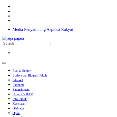
Media Penyambung Aspirasi Rakyat
Biak & Supiori
Budaya dan Biografi Tokoh
Editorial
Ekonomi
Entertainment
Hukum & HAM
Info Publik
Kesehatan
Olahraga
Opini