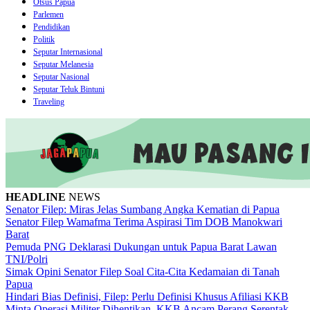
Otsus Papua
Parlemen
Pendidikan
Politik
Seputar Internasional
Seputar Melanesia
Seputar Nasional
Seputar Teluk Bintuni
Traveling
HEADLINE
NEWS
Senator Filep: Miras Jelas Sumbang Angka Kematian di Papua
Senator Filep Wamafma Terima Aspirasi Tim DOB Manokwari
Barat
Pemuda PNG Deklarasi Dukungan untuk Papua Barat Lawan
TNI/Polri
Simak Opini Senator Filep Soal Cita-Cita Kedamaian di Tanah
Papua
Hindari Bias Definisi, Filep: Perlu Definisi Khusus Afiliasi KKB
Minta Operasi Militer Dihentikan, KKB Ancam Perang Serentak