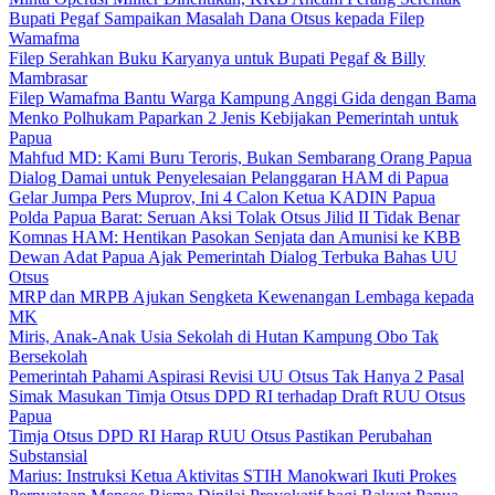
Bupati Pegaf Sampaikan Masalah Dana Otsus kepada Filep
Wamafma
Filep Serahkan Buku Karyanya untuk Bupati Pegaf & Billy
Mambrasar
Filep Wamafma Bantu Warga Kampung Anggi Gida dengan Bama
Menko Polhukam Paparkan 2 Jenis Kebijakan Pemerintah untuk
Papua
Mahfud MD: Kami Buru Teroris, Bukan Sembarang Orang Papua
Dialog Damai untuk Penyelesaian Pelanggaran HAM di Papua
Gelar Jumpa Pers Muprov, Ini 4 Calon Ketua KADIN Papua
Polda Papua Barat: Seruan Aksi Tolak Otsus Jilid II Tidak Benar
Komnas HAM: Hentikan Pasokan Senjata dan Amunisi ke KBB
Dewan Adat Papua Ajak Pemerintah Dialog Terbuka Bahas UU
Otsus
MRP dan MRPB Ajukan Sengketa Kewenangan Lembaga kepada
MK
Miris, Anak-Anak Usia Sekolah di Hutan Kampung Obo Tak
Bersekolah
Pemerintah Pahami Aspirasi Revisi UU Otsus Tak Hanya 2 Pasal
Simak Masukan Timja Otsus DPD RI terhadap Draft RUU Otsus
Papua
Timja Otsus DPD RI Harap RUU Otsus Pastikan Perubahan
Substansial
Marius: Instruksi Ketua Aktivitas STIH Manokwari Ikuti Prokes