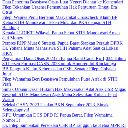
Data Penerima Beasiswa Otsus Luar Negeri Diantar ke Kemendari
Filep Tekankan Urgensi Pemenuhan Hak Perguruan Tinggi Era
Otsus
Filep: Wapres Perlu Bertemu Masyarakat Crosscheck Klaim BP
Ketua STIH Manokwari Teken MoU dan PKS dengan STH
Bandung
Kepala LLDIKTI Wilayah Papua Sebut STIH Manokwari Aman
dari Monev
Perpres RIPP Muat 6 Strategi, Papua Barat Siapkan Pergub DPRK
Dr. Yohana Minta Mahasiswa STIH Pahami Adat Saat di Lokasi
KKN
Penyaluran Dana Otsus 2023 di Papua Barat Capai Rp 1,034 Triliun
80 Persen Formasi CASN 2023 untuk Honorer, Ini Rinciannya
BP Tangguh Klaim Keberhasilan CSR, Senator Filep: Cobalah
Jujur!
Filep Wamafma Beri Beasiswa Perpuluhan Putra Arfak di STIH
Prafi
Simak Uraian Dasar Hukum Hak Masyarakat Adat Atas CSR Migas
Sesepuh STIH Manokwari Ajak Maba Selesaikan Kuliah Tepat
Waktu
Seleksi CASN 2023 Usulan BKN September 2023, Simak
Selengkapnya!
KPU Umumkan DCS DPD RI Papua Barat, Filep Wamafma
Nomor 3!
Dr. Filep Sampaikan Persoalan CSR BP Tangguh ke Ketua MPR RI