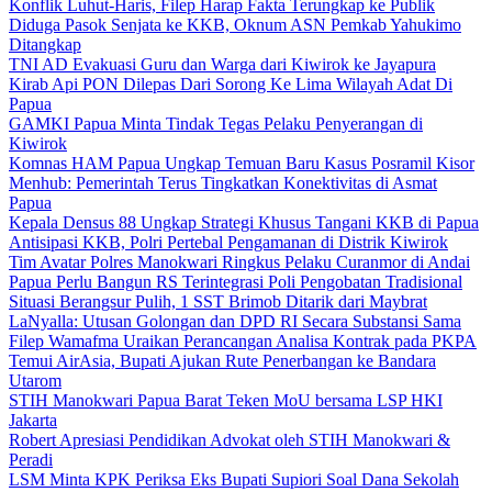
Konflik Luhut-Haris, Filep Harap Fakta Terungkap ke Publik
Diduga Pasok Senjata ke KKB, Oknum ASN Pemkab Yahukimo
Ditangkap
TNI AD Evakuasi Guru dan Warga dari Kiwirok ke Jayapura
Kirab Api PON Dilepas Dari Sorong Ke Lima Wilayah Adat Di
Papua
GAMKI Papua Minta Tindak Tegas Pelaku Penyerangan di
Kiwirok
Komnas HAM Papua Ungkap Temuan Baru Kasus Posramil Kisor
Menhub: Pemerintah Terus Tingkatkan Konektivitas di Asmat
Papua
Kepala Densus 88 Ungkap Strategi Khusus Tangani KKB di Papua
Antisipasi KKB, Polri Pertebal Pengamanan di Distrik Kiwirok
Tim Avatar Polres Manokwari Ringkus Pelaku Curanmor di Andai
Papua Perlu Bangun RS Terintegrasi Poli Pengobatan Tradisional
Situasi Berangsur Pulih, 1 SST Brimob Ditarik dari Maybrat
LaNyalla: Utusan Golongan dan DPD RI Secara Substansi Sama
Filep Wamafma Uraikan Perancangan Analisa Kontrak pada PKPA
Temui AirAsia, Bupati Ajukan Rute Penerbangan ke Bandara
Utarom
STIH Manokwari Papua Barat Teken MoU bersama LSP HKI
Jakarta
Robert Apresiasi Pendidikan Advokat oleh STIH Manokwari &
Peradi
LSM Minta KPK Periksa Eks Bupati Supiori Soal Dana Sekolah