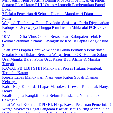
Pernyataan Mensos Risma Dinilai Provokatif bagi Rakyat Papua
Senator Filep Harap RUU Otsus Akomodir Pembentukan Parpol
Lokal
3 Pelaku Pencurian di Sebuah Hotel di Manokwari Diamankan
Polisi
Warga di Tambrauw Takut Divaksin, Sosialisasi Perlu Digencarkan
Kabupaten Jayawijaya Hingga Kini Belum Miliki alat PCR Covid-
19
10 Varian Delta Virus Corona Berasal dari Kabupaten Teluk Bintuni
Golkar Serahkan 2 Nama Cawagub ke Koalisi Papua Bangkit Jilid
2
Jalan Trans Papua Barat ke Windesi Butuh Perhatian Pemerintah
Senator Filep Diskusi Bersama Warga Jemaat GKI Kanaan Sabon
Usai Mimika Barat, Polisi Usut Kasus BST Alama & Mimika
Tengah
KAWAL PB-LBH STIH Manokwari Proses Hukum Penabrak
Terumbu Karang
Kepala Lapas Manokwari: Napi yang Kabur Sudah Ditemui
Keluarga
Kabar Napi Kabur dari Lapas Manokwari Tewas Tertembak Hanya
Hoaks
Koalisi Papua Bangkit Jilid 2 Belum Putuskan 2 Nama untuk
Cawagub
Jabat Waka I Komite I DPD RI, Filep: Kawal Peraturan Pemerintah!
Warga Mokwam Cegat Pangdam Kasuari saat Touring Merah Putih