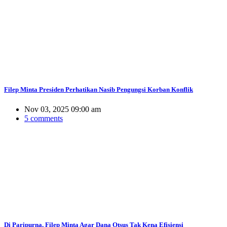
Filep Minta Presiden Perhatikan Nasib Pengungsi Korban Konflik
Nov 03, 2025 09:00 am
5 comments
Di Paripurna, Filep Minta Agar Dana Otsus Tak Kena Efisiensi