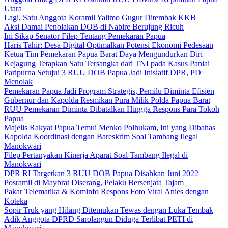
Utara
Lagi, Satu Anggota Koramil Yalimo Gugur Ditembak KKB
Aksi Damai Penolakan DOB di Nabire Berujung Ricuh
Ini Sikap Senator Filep Tentang Pemekaran Papua
Haris Tahir: Desa Digital Optimalkan Potensi Ekonomi Pedesaan
Ketua Tim Pemekaran Papua Barat Daya Mengundurkan Diri
Kejagung Tetapkan Satu Tersangka dari TNI pada Kasus Paniai
Paripurna Setujui 3 RUU DOB Papua Jadi Inisiatif DPR, PD
Menolak
Pemekaran Papua Jadi Program Strategis, Pemilu Diminta Efisien
Gubernur dan Kapolda Resmikan Pura Milik Polda Papua Barat
RUU Pemekaran Diminta Dibatalkan Hingga Respons Para Tokoh
Papua
Majelis Rakyat Papua Temui Menko Polhukam, Ini yang Dibahas
Kapolda Koordinasi dengan Bareskrim Soal Tambang Ilegal
Manokwari
Filep Pertanyakan Kinerja Aparat Soal Tambang Ilegal di
Manokwari
DPR RI Targetkan 3 RUU DOB Papua Disahkan Juni 2022
Posramil di Maybrat Diserang, Pelaku Bersenjata Tajam
Pakar Telematika & Kominfo Respons Foto Viral Anies dengan
Koteka
Sopir Truk yang Hilang Ditemukan Tewas dengan Luka Tembak
Adik Anggota DPRD Sarolangun Diduga Terlibat PETI di