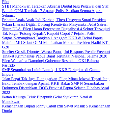
Pilot
STIH Manokwari Terapkan Absensi Digital bagi Pegawai dan Staf
Bantah OPM Tembak 17 Aparat, Polisi Pastikan Semua Aparat
Selamat
Prihatin Anak-Anak Jadi Korban, Theo Hesegem Surati Presiden
Pekan Literasi Digital Dorong Kreativitas Masyarakat Adat Saireri
Tutup DLA, Filep Harap Percepatan Digitalisasi 4 Sektor Terwujud
Tak Ragu ‘Potong Kepala’, Kapolri Copot 7 Pejabat Polisi
Satgas Nemangkawi Tangkap 1 Anggota KKB di Dekai Papua
Mahfud MD Sebut OPM Manfaatkan Momen Presiden Hadiri KTT
G20
Smelter Gresik Diprotes Warga Papua, Ini Respons Presdir Freeport
Tingkat Kriminalitas Papua Barat Tertinggi Nasional Selama 2020
Filep Wamafma Dampingi Gubernur Resmikan GKI Bahtera
Pasirido
SMP Serambakon Luluh Lantak, 1 KKB Diringkus di Gunung
Impura
Jalan Pegaf Tak Juga Dianggarkan, Filep Minta Jokowi Tepati Janji
Baku Tembak dengan Aparat, KKB Bakar SMP N Serambakon
Dokumen Diserahkan, DOB Provinsi Papua Selatan Dibahas Awal
2022
Ikatan Kelurga Teluk Elpaputih Gelar Syukuran Natal di
Manokwari
Kemenangan Bupati Johny Cabut Izin Sawit Masuk 5 Kemenangan
Dunia