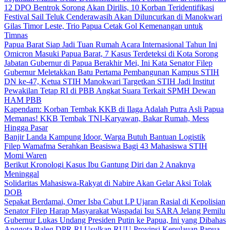
12 DPO Bentrok Sorong Akan Dirilis, 10 Korban Teridentifikasi
Festival Sail Teluk Cenderawasih Akan Diluncurkan di Manokwari
Gilas Timor Leste, Trio Papua Cetak Gol Kemenangan untuk
Timnas
Papua Barat Siap Jadi Tuan Rumah Acara Internasional Tahun Ini
Omicron Masuki Papua Barat, 7 Kasus Terdeteksi di Kota Sorong
Jabatan Gubernur di Papua Berakhir Mei, Ini Kata Senator Filep
Gubernur Meletakkan Batu Pertama Pembangunan Kampus STIH
DN ke-47, Ketua STIH Manokwari Targetkan STIH Jadi Institut
Pewakilan Tetap RI di PBB Angkat Suara Terkait SPMH Dewan
HAM PBB
Kapendam: Korban Tembak KKB di Ilaga Adalah Putra Asli Papua
Memanas! KKB Tembak TNI-Karyawan, Bakar Rumah, Mess
Hingga Pasar
Banjir Landa Kampung Idoor, Warga Butuh Bantuan Logistik
Filep Wamafma Serahkan Beasiswa Bagi 43 Mahasiswa STIH
Momi Waren
Berikut Kronologi Kasus Ibu Gantung Diri dan 2 Anaknya
Meninggal
Solidaritas Mahasiswa-Rakyat di Nabire Akan Gelar Aksi Tolak
DOB
Sepakat Berdamai, Omer Isba Cabut LP Ujaran Rasial di Kepolisian
Senator Filep Harap Masyarakat Waspadai Isu SARA Jelang Pemilu
Gubernur Lukas Undang Presiden Putin ke Papua, Ini yang Dibahas
Anggota Baleg DPR RI Usulkan RUU Provinsi Kepulauan Papua