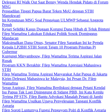
Delegasi RI Walk Out Saat Benny Wenda Hendak Pidato di Forum
MSG
Pengadilan Tinggi Papua Barat Teken MoU dengan STIH
Manokwari
Ini Keputusan MSG Soal Pengajuan ULMWP Sebagai Anggota
Penuh
Kejari Selidiki Kasus Dugaan Korupsi Dana Hibah di Teluk Bintuni
Filep Wamafma Lakukan Edukasi Politik Sosok Dominggus
Mandacan
Maksimalkan Dana Otsus, Senator Filep Sarankan Ini ke Pemda
Kepala LP2BH STIH Soroti Tajam 10 Program Prioritas Pj
Gubernur
Kunjungi Minyambouw, Filep Wamafma Terima Aspirasi Jalan
Rusak
Program KKN Berakhir, Filep Wamafma Apresiasi Mahasiswa
STIH
Filep Wamafma Terima Aspirasi Masyarakat Adat Papua di Jakarta
Kirim Delegasi Mahasiswa ke Malaysia, Ini Pesan Dr. Filep
Wamafma
Serap Aspirasi, Filep Wamafma Berdiskusi dengan Petani Kendal
Isu Papua Tak Lagi Disinggung di Sidang PBB, Ini Kata Kemlu
Terima PP STN, Filep Bantu Advokasi Masalah Petani di Jambi
Filep Wamafma Usulkan Upaya Penyelesaian Tangani Konflik
Agraria
Filep Soroti Lunturnya Fungsi Pengayom Polri di Konflik Agraria