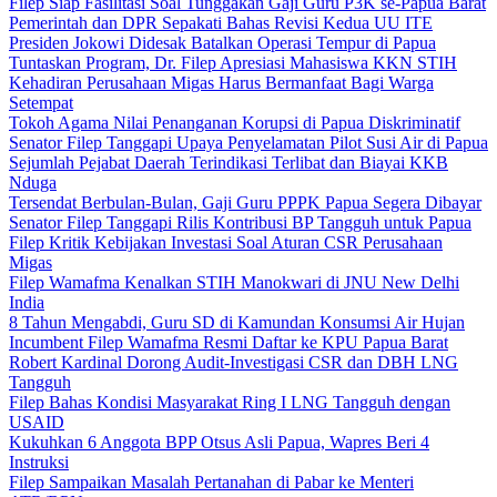
Filep Siap Fasilitasi Soal Tunggakan Gaji Guru P3K se-Papua Barat
Pemerintah dan DPR Sepakati Bahas Revisi Kedua UU ITE
Presiden Jokowi Didesak Batalkan Operasi Tempur di Papua
Tuntaskan Program, Dr. Filep Apresiasi Mahasiswa KKN STIH
Kehadiran Perusahaan Migas Harus Bermanfaat Bagi Warga
Setempat
Tokoh Agama Nilai Penanganan Korupsi di Papua Diskriminatif
Senator Filep Tanggapi Upaya Penyelamatan Pilot Susi Air di Papua
Sejumlah Pejabat Daerah Terindikasi Terlibat dan Biayai KKB
Nduga
Tersendat Berbulan-Bulan, Gaji Guru PPPK Papua Segera Dibayar
Senator Filep Tanggapi Rilis Kontribusi BP Tangguh untuk Papua
Filep Kritik Kebijakan Investasi Soal Aturan CSR Perusahaan
Migas
Filep Wamafma Kenalkan STIH Manokwari di JNU New Delhi
India
8 Tahun Mengabdi, Guru SD di Kamundan Konsumsi Air Hujan
Incumbent Filep Wamafma Resmi Daftar ke KPU Papua Barat
Robert Kardinal Dorong Audit-Investigasi CSR dan DBH LNG
Tangguh
Filep Bahas Kondisi Masyarakat Ring I LNG Tangguh dengan
USAID
Kukuhkan 6 Anggota BPP Otsus Asli Papua, Wapres Beri 4
Instruksi
Filep Sampaikan Masalah Pertanahan di Pabar ke Menteri