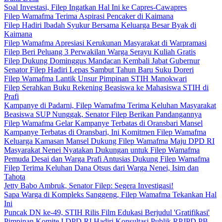
Soal Investasi, Filep Ingatkan Hal Ini ke Capres-Cawapres
Filep Wamafma Terima Aspirasi Pencaker di Kaimana
Filep Hadiri Ibadah Syukur Bersama Keluarga Besar Byak di
Kaimana
Filep Wamafma Apresiasi Kerukunan Masyarakat di Warpramasi
Filep Beri Peluang 3 Perwakilan Warga Serayu Kuliah Gratis
Filep Dukung Dominggus Mandacan Kembali Jabat Gubernur
Senator Filep Hadiri Lepas Sambut Tahun Baru Suku Doreri
Filep Wamafma Lantik Unsur Pimpinan STIH Manokwari
Filep Serahkan Buku Rekening Beasiswa ke Mahasiswa STIH di
Prafi
Kampanye di Padarni, Filep Wamafma Terima Keluhan Masyarakat
Beasiswa SUP Nunggak, Senator Filep Berikan Pandangannya
Filep Wamafma Gelar Kampanye Terbatas di Oransbari Mansel
Kampanye Terbatas di Oransbari, Ini Komitmen Filep Wamafma
Keluarga Kamasan Mansel Dukung Filep Wamafma Maju DPD RI
Masyarakat Nenei Nyatakan Dukungan untuk Filep Wamafma
Pemuda Desai dan Warga Prafi Antusias Dukung Filep Wamafma
Filep Terima Keluhan Dana Otsus dari Warga Nenei, Isim dan
Tahota
Jetty Babo Ambruk, Senator Filep: Segera Investigasi!
Sapa Warga di Kompleks Sanggeng, Filep Wamafma Tekankan Hal
Ini
Puncak DN ke-49, STIH Rilis Film Edukasi Berjudul 'Gratifikasi'
Pimpinan Komite I DPD RI Hadiri Konsultasi Publik RPJPD PB