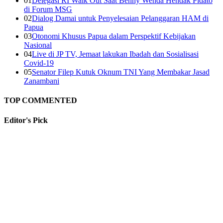
01
Delegasi RI Walk Out Saat Benny Wenda Hendak Pidato
di Forum MSG
02
Dialog Damai untuk Penyelesaian Pelanggaran HAM di
Papua
03
Otonomi Khusus Papua dalam Perspektif Kebijakan
Nasional
04
Live di JP TV, Jemaat lakukan Ibadah dan Sosialisasi
Covid-19
05
Senator Filep Kutuk Oknum TNI Yang Membakar Jasad
Zanambani
TOP COMMENTED
Editor's
Pick