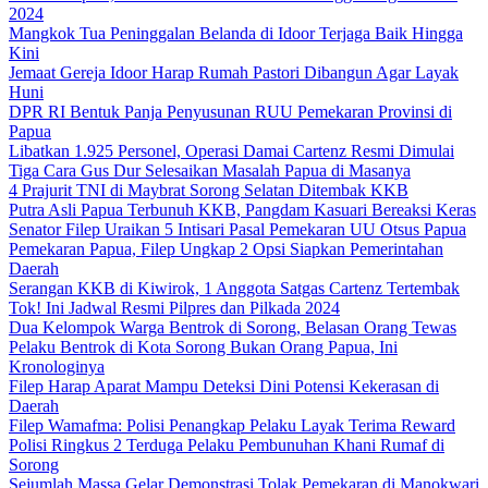
2024
Mangkok Tua Peninggalan Belanda di Idoor Terjaga Baik Hingga
Kini
Jemaat Gereja Idoor Harap Rumah Pastori Dibangun Agar Layak
Huni
DPR RI Bentuk Panja Penyusunan RUU Pemekaran Provinsi di
Papua
Libatkan 1.925 Personel, Operasi Damai Cartenz Resmi Dimulai
Tiga Cara Gus Dur Selesaikan Masalah Papua di Masanya
4 Prajurit TNI di Maybrat Sorong Selatan Ditembak KKB
Putra Asli Papua Terbunuh KKB, Pangdam Kasuari Bereaksi Keras
Senator Filep Uraikan 5 Intisari Pasal Pemekaran UU Otsus Papua
Pemekaran Papua, Filep Ungkap 2 Opsi Siapkan Pemerintahan
Daerah
Serangan KKB di Kiwirok, 1 Anggota Satgas Cartenz Tertembak
Tok! Ini Jadwal Resmi Pilpres dan Pilkada 2024
Dua Kelompok Warga Bentrok di Sorong, Belasan Orang Tewas
Pelaku Bentrok di Kota Sorong Bukan Orang Papua, Ini
Kronologinya
Filep Harap Aparat Mampu Deteksi Dini Potensi Kekerasan di
Daerah
Filep Wamafma: Polisi Penangkap Pelaku Layak Terima Reward
Polisi Ringkus 2 Terduga Pelaku Pembunuhan Khani Rumaf di
Sorong
Sejumlah Massa Gelar Demonstrasi Tolak Pemekaran di Manokwari