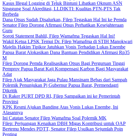
Kasus Illegal Logging di Teluk Bintuni Libatkan Oknum ASN
Singgung Soal Akreditasi, LLDIKTI: Kualitas PTN-PTS Tak
Berbeda
Dana Otsus Sudah Disalurkan, Filep Tegaskan Hal Ini ke Pemda
Senator Filep Dorong Afirmasi Otsus Perhatikan Kesejahteraan
Guru
Soroti Statement Bahlil, Filep Wamafma Tegaskan Hal Ini!
Wakil Ketua LPSK Temui Dr. Filep Wamafma di STIH Manokwari
Majelis Hakim Tipikor Jatuhkan Vonis Terhadap Lukas Enembe
Papua Barat Alokasikan Dana Bantuan Pendidikan Afirmasi Rp35
M
Filep Dorong Pemda Realisasikan Otsus Bagi Perguruan Tinggi
Pemprov Papua Barat Kaji Kompensasi Karbon Bagi Masyarakat
Adat
Filep Ajak Masyarakat Jaga Pulau Mansinam Bebas dari Sampah
Polemik Penunjukan Pj Gubernur Papua Barat, Permendagri
Dikritik
Di Raker PURT DPD RI, Filep Sampaikan ini ke Pemerintah
Provinsi
KPK Resmi Ajukan Banding Atas Vonis Lukas Enembe, Ini
Alasannya
Ini Catatan Senator Filep Wamafma Soal Polemik MK
Filep: Perjuangan Kenaikan DBH Migas Kontribusi untuk OAP
Bertemu Mendes PDTT, Senator Filep Usulkan Sejumlah Poin
Penting