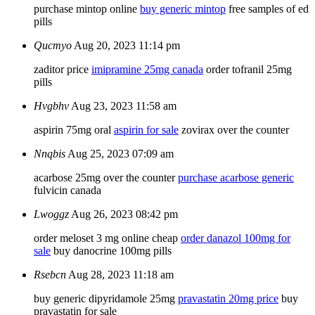
purchase mintop online
buy generic mintop
free samples of ed
pills
Qucmyo
Aug 20, 2023 11:14 pm
zaditor price
imipramine 25mg canada
order tofranil 25mg
pills
Hvgbhv
Aug 23, 2023 11:58 am
aspirin 75mg oral
aspirin for sale
zovirax over the counter
Nnqbis
Aug 25, 2023 07:09 am
acarbose 25mg over the counter
purchase acarbose generic
fulvicin canada
Lwoggz
Aug 26, 2023 08:42 pm
order meloset 3 mg online cheap
order danazol 100mg for
sale
buy danocrine 100mg pills
Rsebcn
Aug 28, 2023 11:18 am
buy generic dipyridamole 25mg
pravastatin 20mg price
buy
pravastatin for sale