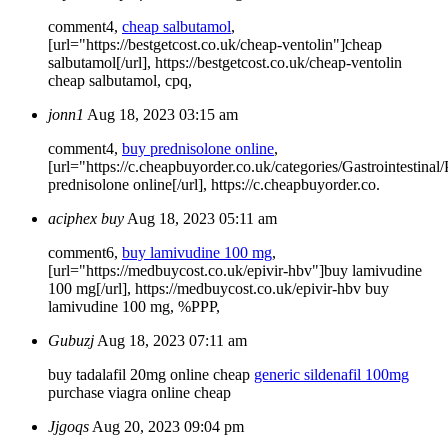
comment4,
cheap salbutamol
,
[url="https://bestgetcost.co.uk/cheap-ventolin"]cheap
salbutamol[/url], https://bestgetcost.co.uk/cheap-ventolin
cheap salbutamol, cpq,
jonn1
Aug 18, 2023 03:15 am
comment4,
buy prednisolone online
,
[url="https://c.cheapbuyorder.co.uk/categories/Gastrointestinal
prednisolone online[/url], https://c.cheapbuyorder.co.
aciphex buy
Aug 18, 2023 05:11 am
comment6,
buy lamivudine 100 mg
,
[url="https://medbuycost.co.uk/epivir-hbv"]buy lamivudine
100 mg[/url], https://medbuycost.co.uk/epivir-hbv buy
lamivudine 100 mg, %PPP,
Gubuzj
Aug 18, 2023 07:11 am
buy tadalafil 20mg online cheap
generic sildenafil 100mg
purchase viagra online cheap
Jjgoqs
Aug 20, 2023 09:04 pm