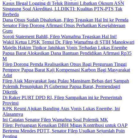
Kasus Illegal Logging di Teluk Bintuni Libatkan Oknum ASN
Singgung Soal Akreditasi, LLDIKTI: Kualitas PTN-PTS Tak
Berbeda
Dana Otsus Sudah Disalurkan, Filep Tegaskan Hal Ini ke Pemda
Senator Filep Dorong Afirmasi Otsus Perhatikan Kesejahteraan
Guru
Soroti Statement Bahlil, Filep Wamafma Tegaskan Hal Ini!
Wakil Ketua LPSK Temui Dr. Filep Wamafma di STIH Manokwari
Majelis Hakim Tipikor Jatuhkan Vonis Terhadap Lukas Enembe
Papua Barat Alokasikan Dana Bantuan Pendidikan Afirmasi Rp35
M
Filep Dorong Pemda Realisasikan Otsus Bagi Perguruan Tinggi
Pemprov Papua Barat Kaji Kompensasi Karbon Bagi Masyarakat
Adat
Filep Ajak Masyarakat Jaga Pulau Mansinam Bebas dari Sampah
Polemik Penunjukan Pj Gubernur Papua Barat, Permendagri
Dikritik
Di Raker PURT DPD RI, Filep Sampaikan ini ke Pemerintah
Provinsi
KPK Resmi Ajukan Banding Atas Vonis Lukas Enembe, Ini
Alasannya
Ini Catatan Senator Filep Wamafma Soal Polemik MK
Filep: Perjuangan Kenaikan DBH Migas Kontribusi untuk OAP
Bertemu Mendes PDTT, Senator Filep Usulkan Sejumlah Poin
Penting