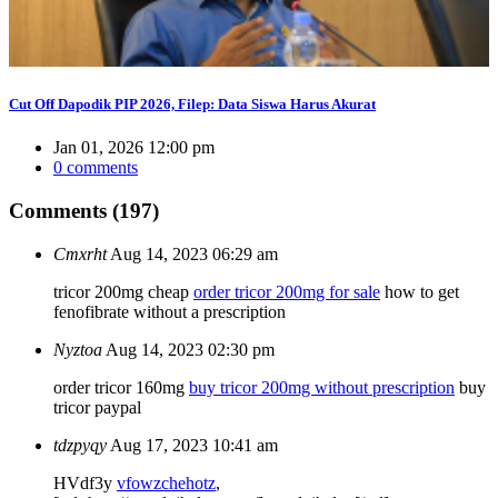
Cut Off Dapodik PIP 2026, Filep: Data Siswa Harus Akurat
Jan 01, 2026 12:00 pm
0 comments
Comments (197)
Cmxrht
Aug 14, 2023 06:29 am
tricor 200mg cheap
order tricor 200mg for sale
how to get
fenofibrate without a prescription
Nyztoa
Aug 14, 2023 02:30 pm
order tricor 160mg
buy tricor 200mg without prescription
buy
tricor paypal
tdzpyqy
Aug 17, 2023 10:41 am
HVdf3y
vfowzchehotz
,