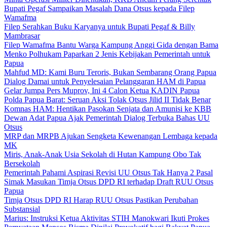
Bupati Pegaf Sampaikan Masalah Dana Otsus kepada Filep
Wamafma
Filep Serahkan Buku Karyanya untuk Bupati Pegaf & Billy
Mambrasar
Filep Wamafma Bantu Warga Kampung Anggi Gida dengan Bama
Menko Polhukam Paparkan 2 Jenis Kebijakan Pemerintah untuk
Papua
Mahfud MD: Kami Buru Teroris, Bukan Sembarang Orang Papua
Dialog Damai untuk Penyelesaian Pelanggaran HAM di Papua
Gelar Jumpa Pers Muprov, Ini 4 Calon Ketua KADIN Papua
Polda Papua Barat: Seruan Aksi Tolak Otsus Jilid II Tidak Benar
Komnas HAM: Hentikan Pasokan Senjata dan Amunisi ke KBB
Dewan Adat Papua Ajak Pemerintah Dialog Terbuka Bahas UU
Otsus
MRP dan MRPB Ajukan Sengketa Kewenangan Lembaga kepada
MK
Miris, Anak-Anak Usia Sekolah di Hutan Kampung Obo Tak
Bersekolah
Pemerintah Pahami Aspirasi Revisi UU Otsus Tak Hanya 2 Pasal
Simak Masukan Timja Otsus DPD RI terhadap Draft RUU Otsus
Papua
Timja Otsus DPD RI Harap RUU Otsus Pastikan Perubahan
Substansial
Marius: Instruksi Ketua Aktivitas STIH Manokwari Ikuti Prokes