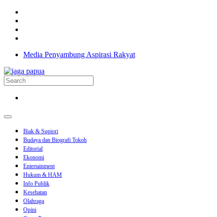
Media Penyambung Aspirasi Rakyat
Biak & Supiori
Budaya dan Biografi Tokoh
Editorial
Ekonomi
Entertainment
Hukum & HAM
Info Publik
Kesehatan
Olahraga
Opini