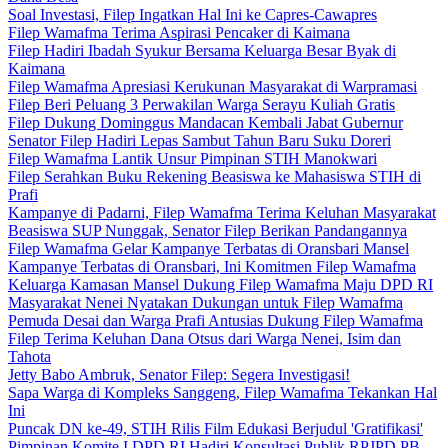
Soal Investasi, Filep Ingatkan Hal Ini ke Capres-Cawapres
Filep Wamafma Terima Aspirasi Pencaker di Kaimana
Filep Hadiri Ibadah Syukur Bersama Keluarga Besar Byak di
Kaimana
Filep Wamafma Apresiasi Kerukunan Masyarakat di Warpramasi
Filep Beri Peluang 3 Perwakilan Warga Serayu Kuliah Gratis
Filep Dukung Dominggus Mandacan Kembali Jabat Gubernur
Senator Filep Hadiri Lepas Sambut Tahun Baru Suku Doreri
Filep Wamafma Lantik Unsur Pimpinan STIH Manokwari
Filep Serahkan Buku Rekening Beasiswa ke Mahasiswa STIH di
Prafi
Kampanye di Padarni, Filep Wamafma Terima Keluhan Masyarakat
Beasiswa SUP Nunggak, Senator Filep Berikan Pandangannya
Filep Wamafma Gelar Kampanye Terbatas di Oransbari Mansel
Kampanye Terbatas di Oransbari, Ini Komitmen Filep Wamafma
Keluarga Kamasan Mansel Dukung Filep Wamafma Maju DPD RI
Masyarakat Nenei Nyatakan Dukungan untuk Filep Wamafma
Pemuda Desai dan Warga Prafi Antusias Dukung Filep Wamafma
Filep Terima Keluhan Dana Otsus dari Warga Nenei, Isim dan
Tahota
Jetty Babo Ambruk, Senator Filep: Segera Investigasi!
Sapa Warga di Kompleks Sanggeng, Filep Wamafma Tekankan Hal
Ini
Puncak DN ke-49, STIH Rilis Film Edukasi Berjudul 'Gratifikasi'
Pimpinan Komite I DPD RI Hadiri Konsultasi Publik RPJPD PB