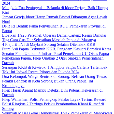
2024
Mangkok Tua Peninggalan Belanda di Idoor Terjaga Baik Hingga
Kini
Jemaat Gereja Idoor Harap Rumah Pastori Dibangun Agar Layak
Huni
DPR RI Bentuk Panja Penyusunan RUU Pemekaran Provinsi di
Papua
Libatkan 1.925 Personel, Operasi Damai Cartenz Resmi Dimulai
Tiga Cara Gus Dur Selesaikan Masalah Papua di Masanya
4 Prajurit TNI di Maybrat Sorong Selatan Ditembak KKB
Putra Asli Papua Terbunuh KKB, Pangdam Kasuari Bereaksi Keras
Senator Filep Uraikan 5 Intisari Pasal Pemekaran UU Otsus Papua
Pemekaran Papua, Filep Ungkap 2 Opsi Siapkan Pemerintahan
Daerah
Serangan KKB di Kiwirok, 1 Anggota Satgas Cartenz Tertembak
Tok! Ini Jadwal Resmi Pilpres dan Pilkada 2024
Dua Kelompok Warga Bentrok di Sorong, Belasan Orang Tewas
Pelaku Bentrok di Kota Sorong Bukan Orang Papua, Ini
Kronologinya
Filep Harap Aparat Mampu Deteksi Dini Potensi Kekerasan di
Daerah
Filep Wamafma: Polisi Penangkap Pelaku Layak Terima Reward
Polisi Ringkus 2 Terduga Pelaku Pembunuhan Khani Rumaf di
Sorong
Sejumlah Massa Gelar Demonstrasi Tolak Pemekaran di Manokwari