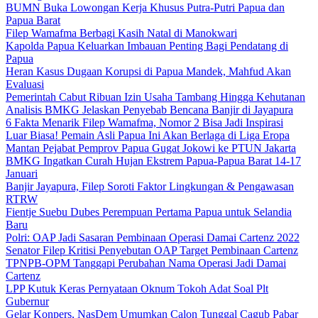
BUMN Buka Lowongan Kerja Khusus Putra-Putri Papua dan
Papua Barat
Filep Wamafma Berbagi Kasih Natal di Manokwari
Kapolda Papua Keluarkan Imbauan Penting Bagi Pendatang di
Papua
Heran Kasus Dugaan Korupsi di Papua Mandek, Mahfud Akan
Evaluasi
Pemerintah Cabut Ribuan Izin Usaha Tambang Hingga Kehutanan
Analisis BMKG Jelaskan Penyebab Bencana Banjir di Jayapura
6 Fakta Menarik Filep Wamafma, Nomor 2 Bisa Jadi Inspirasi
Luar Biasa! Pemain Asli Papua Ini Akan Berlaga di Liga Eropa
Mantan Pejabat Pemprov Papua Gugat Jokowi ke PTUN Jakarta
BMKG Ingatkan Curah Hujan Ekstrem Papua-Papua Barat 14-17
Januari
Banjir Jayapura, Filep Soroti Faktor Lingkungan & Pengawasan
RTRW
Fientje Suebu Dubes Perempuan Pertama Papua untuk Selandia
Baru
Polri: OAP Jadi Sasaran Pembinaan Operasi Damai Cartenz 2022
Senator Filep Kritisi Penyebutan OAP Target Pembinaan Cartenz
TPNPB-OPM Tanggapi Perubahan Nama Operasi Jadi Damai
Cartenz
LPP Kutuk Keras Pernyataan Oknum Tokoh Adat Soal Plt
Gubernur
Gelar Konpers, NasDem Umumkan Calon Tunggal Cagub Pabar