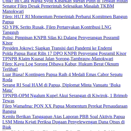
Unik! Ini Cara Warga Syou Kibarkan Merah Putih di Tengah Hutan
Senator Filep Desak Pemerintah Selesaikan Masalah TKBM
Manokwari
Filep: HUT RI Momentum Pemerintah Perbarui Komitmen Bangun
Papua
SD YPK Serito Rusak, Filep Pertanyakan Kontribusi LNG
Tangguh
Polisi: Pimpinan KNPB Silas Ki Dalang Penyerangan Posramil
Kisor
Presiden Jokowi: Siapkan Transisi dari Pandemi ke Endemi
Polda Papua Barat Rilis 17 DPO KNPB Penyerang Posramil Kisor
TPNPB Klaim Kuasai Jalan Sorong-Tambrauw-Manokwari
Filep: Kayu Log Sorong Dibawa Kabur, Hukum Berat Oknum
Terlibat!
Luar Biasa! Kontingen Papua Raih 4 Medali Emas Cabor Sepatu
Roda
Serang RI Soal HAM di Papua, Diplomat Minta Vanuatu ‘Buka
Mata’
TPNPB-OPM Ngalum Kupel Akui Serangan di Kiwirok, 1 Brimob
Tewas
Filep Wamafma: PON XX Papua Momentum Perekat Persaudaraan
Bangsa
Kemlu Berikan Tanggapan Atas Laporan PBB Soal Aktivis Papua
LSM Minta Kejati Periksa Dugaan Penyelewengan Dana Otsus di
Biak