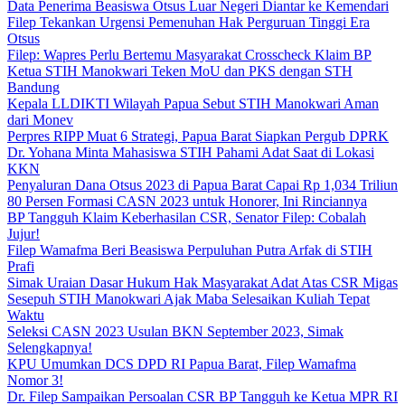
Data Penerima Beasiswa Otsus Luar Negeri Diantar ke Kemendari
Filep Tekankan Urgensi Pemenuhan Hak Perguruan Tinggi Era
Otsus
Filep: Wapres Perlu Bertemu Masyarakat Crosscheck Klaim BP
Ketua STIH Manokwari Teken MoU dan PKS dengan STH
Bandung
Kepala LLDIKTI Wilayah Papua Sebut STIH Manokwari Aman
dari Monev
Perpres RIPP Muat 6 Strategi, Papua Barat Siapkan Pergub DPRK
Dr. Yohana Minta Mahasiswa STIH Pahami Adat Saat di Lokasi
KKN
Penyaluran Dana Otsus 2023 di Papua Barat Capai Rp 1,034 Triliun
80 Persen Formasi CASN 2023 untuk Honorer, Ini Rinciannya
BP Tangguh Klaim Keberhasilan CSR, Senator Filep: Cobalah
Jujur!
Filep Wamafma Beri Beasiswa Perpuluhan Putra Arfak di STIH
Prafi
Simak Uraian Dasar Hukum Hak Masyarakat Adat Atas CSR Migas
Sesepuh STIH Manokwari Ajak Maba Selesaikan Kuliah Tepat
Waktu
Seleksi CASN 2023 Usulan BKN September 2023, Simak
Selengkapnya!
KPU Umumkan DCS DPD RI Papua Barat, Filep Wamafma
Nomor 3!
Dr. Filep Sampaikan Persoalan CSR BP Tangguh ke Ketua MPR RI