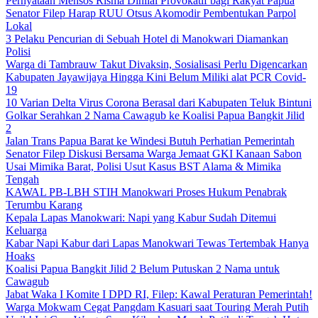
Pernyataan Mensos Risma Dinilai Provokatif bagi Rakyat Papua
Senator Filep Harap RUU Otsus Akomodir Pembentukan Parpol
Lokal
3 Pelaku Pencurian di Sebuah Hotel di Manokwari Diamankan
Polisi
Warga di Tambrauw Takut Divaksin, Sosialisasi Perlu Digencarkan
Kabupaten Jayawijaya Hingga Kini Belum Miliki alat PCR Covid-
19
10 Varian Delta Virus Corona Berasal dari Kabupaten Teluk Bintuni
Golkar Serahkan 2 Nama Cawagub ke Koalisi Papua Bangkit Jilid
2
Jalan Trans Papua Barat ke Windesi Butuh Perhatian Pemerintah
Senator Filep Diskusi Bersama Warga Jemaat GKI Kanaan Sabon
Usai Mimika Barat, Polisi Usut Kasus BST Alama & Mimika
Tengah
KAWAL PB-LBH STIH Manokwari Proses Hukum Penabrak
Terumbu Karang
Kepala Lapas Manokwari: Napi yang Kabur Sudah Ditemui
Keluarga
Kabar Napi Kabur dari Lapas Manokwari Tewas Tertembak Hanya
Hoaks
Koalisi Papua Bangkit Jilid 2 Belum Putuskan 2 Nama untuk
Cawagub
Jabat Waka I Komite I DPD RI, Filep: Kawal Peraturan Pemerintah!
Warga Mokwam Cegat Pangdam Kasuari saat Touring Merah Putih