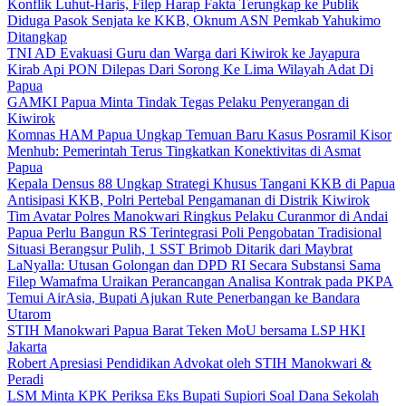
Konflik Luhut-Haris, Filep Harap Fakta Terungkap ke Publik
Diduga Pasok Senjata ke KKB, Oknum ASN Pemkab Yahukimo
Ditangkap
TNI AD Evakuasi Guru dan Warga dari Kiwirok ke Jayapura
Kirab Api PON Dilepas Dari Sorong Ke Lima Wilayah Adat Di
Papua
GAMKI Papua Minta Tindak Tegas Pelaku Penyerangan di
Kiwirok
Komnas HAM Papua Ungkap Temuan Baru Kasus Posramil Kisor
Menhub: Pemerintah Terus Tingkatkan Konektivitas di Asmat
Papua
Kepala Densus 88 Ungkap Strategi Khusus Tangani KKB di Papua
Antisipasi KKB, Polri Pertebal Pengamanan di Distrik Kiwirok
Tim Avatar Polres Manokwari Ringkus Pelaku Curanmor di Andai
Papua Perlu Bangun RS Terintegrasi Poli Pengobatan Tradisional
Situasi Berangsur Pulih, 1 SST Brimob Ditarik dari Maybrat
LaNyalla: Utusan Golongan dan DPD RI Secara Substansi Sama
Filep Wamafma Uraikan Perancangan Analisa Kontrak pada PKPA
Temui AirAsia, Bupati Ajukan Rute Penerbangan ke Bandara
Utarom
STIH Manokwari Papua Barat Teken MoU bersama LSP HKI
Jakarta
Robert Apresiasi Pendidikan Advokat oleh STIH Manokwari &
Peradi
LSM Minta KPK Periksa Eks Bupati Supiori Soal Dana Sekolah