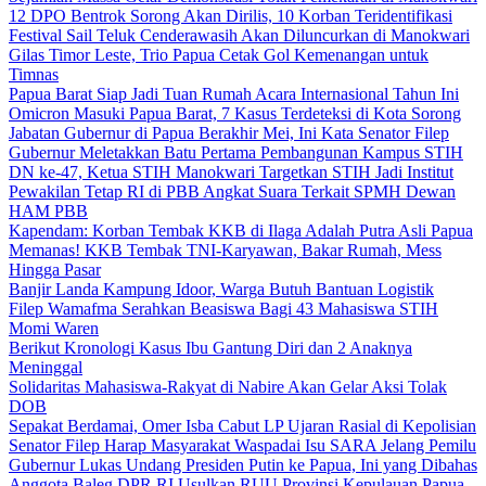
12 DPO Bentrok Sorong Akan Dirilis, 10 Korban Teridentifikasi
Festival Sail Teluk Cenderawasih Akan Diluncurkan di Manokwari
Gilas Timor Leste, Trio Papua Cetak Gol Kemenangan untuk
Timnas
Papua Barat Siap Jadi Tuan Rumah Acara Internasional Tahun Ini
Omicron Masuki Papua Barat, 7 Kasus Terdeteksi di Kota Sorong
Jabatan Gubernur di Papua Berakhir Mei, Ini Kata Senator Filep
Gubernur Meletakkan Batu Pertama Pembangunan Kampus STIH
DN ke-47, Ketua STIH Manokwari Targetkan STIH Jadi Institut
Pewakilan Tetap RI di PBB Angkat Suara Terkait SPMH Dewan
HAM PBB
Kapendam: Korban Tembak KKB di Ilaga Adalah Putra Asli Papua
Memanas! KKB Tembak TNI-Karyawan, Bakar Rumah, Mess
Hingga Pasar
Banjir Landa Kampung Idoor, Warga Butuh Bantuan Logistik
Filep Wamafma Serahkan Beasiswa Bagi 43 Mahasiswa STIH
Momi Waren
Berikut Kronologi Kasus Ibu Gantung Diri dan 2 Anaknya
Meninggal
Solidaritas Mahasiswa-Rakyat di Nabire Akan Gelar Aksi Tolak
DOB
Sepakat Berdamai, Omer Isba Cabut LP Ujaran Rasial di Kepolisian
Senator Filep Harap Masyarakat Waspadai Isu SARA Jelang Pemilu
Gubernur Lukas Undang Presiden Putin ke Papua, Ini yang Dibahas
Anggota Baleg DPR RI Usulkan RUU Provinsi Kepulauan Papua