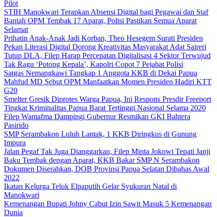
Pilot
STIH Manokwari Terapkan Absensi Digital bagi Pegawai dan Staf
Bantah OPM Tembak 17 Aparat, Polisi Pastikan Semua Aparat
Selamat
Prihatin Anak-Anak Jadi Korban, Theo Hesegem Surati Presiden
Pekan Literasi Digital Dorong Kreativitas Masyarakat Adat Saireri
Tutup DLA, Filep Harap Percepatan Digitalisasi 4 Sektor Terwujud
Tak Ragu ‘Potong Kepala’, Kapolri Copot 7 Pejabat Polisi
Satgas Nemangkawi Tangkap 1 Anggota KKB di Dekai Papua
Mahfud MD Sebut OPM Manfaatkan Momen Presiden Hadiri KTT
G20
Smelter Gresik Diprotes Warga Papua, Ini Respons Presdir Freeport
Tingkat Kriminalitas Papua Barat Tertinggi Nasional Selama 2020
Filep Wamafma Dampingi Gubernur Resmikan GKI Bahtera
Pasirido
SMP Serambakon Luluh Lantak, 1 KKB Diringkus di Gunung
Impura
Jalan Pegaf Tak Juga Dianggarkan, Filep Minta Jokowi Tepati Janji
Baku Tembak dengan Aparat, KKB Bakar SMP N Serambakon
Dokumen Diserahkan, DOB Provinsi Papua Selatan Dibahas Awal
2022
Ikatan Kelurga Teluk Elpaputih Gelar Syukuran Natal di
Manokwari
Kemenangan Bupati Johny Cabut Izin Sawit Masuk 5 Kemenangan
Dunia