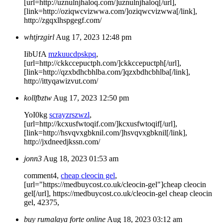
[url=http://uznulnjhaloq.com/]uznulnjhaloq[/url],
[link=http://oziqwcvizwwa.com/]oziqwcvizwwa[/link],
http://zgqxlhspgegf.com/
whtjrzgirl
Aug 17, 2023 12:48 pm
IibUfA
mzkuucdpskpq
,
[url=http://ckkccepuctph.com/]ckkccepuctph[/url],
[link=http://qzxbdhcbhlba.com/]qzxbdhcbhlba[/link],
http://ittyqawizvut.com/
kollfbztw
Aug 17, 2023 12:50 pm
YoI0kg
scrayzrszwzl
,
[url=http://kcxusfwtoqif.com/]kcxusfwtoqif[/url],
[link=http://hsvqvxgbknil.com/]hsvqvxgbknil[/link],
http://jxdneedjkssn.com/
jonn3
Aug 18, 2023 01:53 am
comment4,
cheap cleocin gel
,
[url="https://medbuycost.co.uk/cleocin-gel"]cheap cleocin
gel[/url], https://medbuycost.co.uk/cleocin-gel cheap cleocin
gel, 42375,
buy rumalaya forte online
Aug 18, 2023 03:12 am