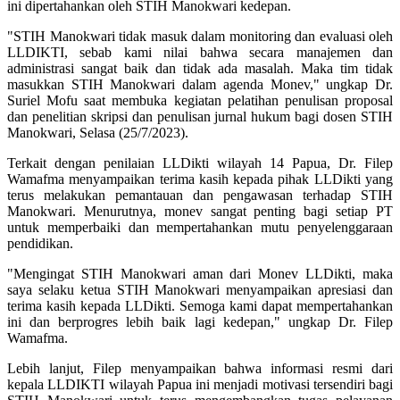
ini dipertahankan oleh STIH Manokwari kedepan.
"STIH Manokwari tidak masuk dalam monitoring dan evaluasi oleh
LLDIKTI, sebab kami nilai bahwa secara manajemen dan
administrasi sangat baik dan tidak ada masalah. Maka tim tidak
masukkan STIH Manokwari dalam agenda Monev," ungkap Dr.
Suriel Mofu saat membuka kegiatan pelatihan penulisan proposal
dan penelitian skripsi dan penulisan jurnal hukum bagi dosen STIH
Manokwari, Selasa (25/7/2023).
Terkait dengan penilaian LLDikti wilayah 14 Papua, Dr. Filep
Wamafma menyampaikan terima kasih kepada pihak LLDikti yang
terus melakukan pemantauan dan pengawasan terhadap STIH
Manokwari. Menurutnya, monev sangat penting bagi setiap PT
untuk memperbaiki dan mempertahankan mutu penyelenggaraan
pendidikan.
"Mengingat STIH Manokwari aman dari Monev LLDikti, maka
saya selaku ketua STIH Manokwari menyampaikan apresiasi dan
terima kasih kepada LLDikti. Semoga kami dapat mempertahankan
ini dan berprogres lebih baik lagi kedepan," ungkap Dr. Filep
Wamafma.
Lebih lanjut, Filep menyampaikan bahwa informasi resmi dari
kepala LLDIKTI wilayah Papua ini menjadi motivasi tersendiri bagi