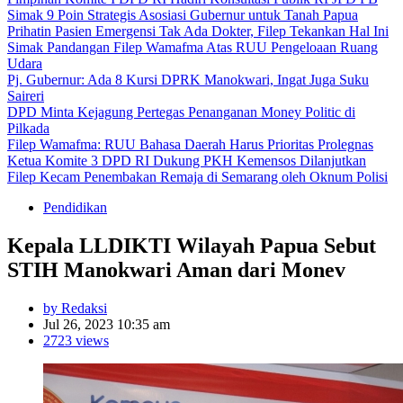
Simak 9 Poin Strategis Asosiasi Gubernur untuk Tanah Papua
Prihatin Pasien Emergensi Tak Ada Dokter, Filep Tekankan Hal Ini
Simak Pandangan Filep Wamafma Atas RUU Pengeloaan Ruang
Udara
Pj. Gubernur: Ada 8 Kursi DPRK Manokwari, Ingat Juga Suku
Saireri
DPD Minta Kejagung Pertegas Penanganan Money Politic di
Pilkada
Filep Wamafma: RUU Bahasa Daerah Harus Prioritas Prolegnas
Ketua Komite 3 DPD RI Dukung PKH Kemensos Dilanjutkan
Filep Kecam Penembakan Remaja di Semarang oleh Oknum Polisi
Pendidikan
Kepala LLDIKTI Wilayah Papua Sebut
STIH Manokwari Aman dari Monev
by Redaksi
Jul 26, 2023 10:35 am
2723 views