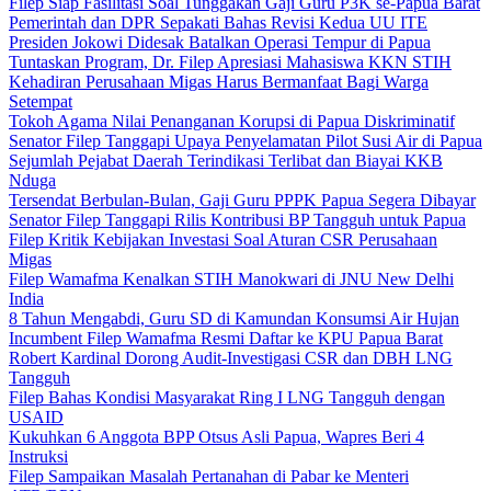
Filep Siap Fasilitasi Soal Tunggakan Gaji Guru P3K se-Papua Barat
Pemerintah dan DPR Sepakati Bahas Revisi Kedua UU ITE
Presiden Jokowi Didesak Batalkan Operasi Tempur di Papua
Tuntaskan Program, Dr. Filep Apresiasi Mahasiswa KKN STIH
Kehadiran Perusahaan Migas Harus Bermanfaat Bagi Warga
Setempat
Tokoh Agama Nilai Penanganan Korupsi di Papua Diskriminatif
Senator Filep Tanggapi Upaya Penyelamatan Pilot Susi Air di Papua
Sejumlah Pejabat Daerah Terindikasi Terlibat dan Biayai KKB
Nduga
Tersendat Berbulan-Bulan, Gaji Guru PPPK Papua Segera Dibayar
Senator Filep Tanggapi Rilis Kontribusi BP Tangguh untuk Papua
Filep Kritik Kebijakan Investasi Soal Aturan CSR Perusahaan
Migas
Filep Wamafma Kenalkan STIH Manokwari di JNU New Delhi
India
8 Tahun Mengabdi, Guru SD di Kamundan Konsumsi Air Hujan
Incumbent Filep Wamafma Resmi Daftar ke KPU Papua Barat
Robert Kardinal Dorong Audit-Investigasi CSR dan DBH LNG
Tangguh
Filep Bahas Kondisi Masyarakat Ring I LNG Tangguh dengan
USAID
Kukuhkan 6 Anggota BPP Otsus Asli Papua, Wapres Beri 4
Instruksi
Filep Sampaikan Masalah Pertanahan di Pabar ke Menteri