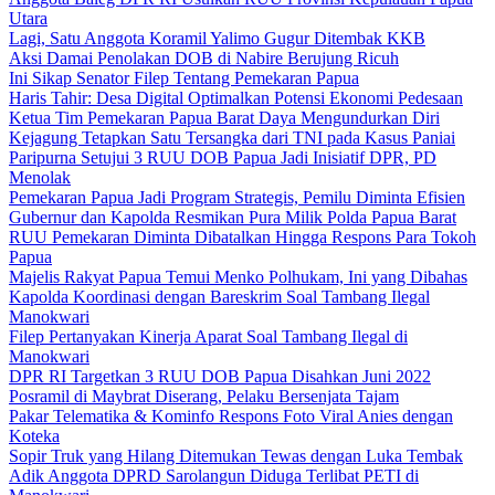
Utara
Lagi, Satu Anggota Koramil Yalimo Gugur Ditembak KKB
Aksi Damai Penolakan DOB di Nabire Berujung Ricuh
Ini Sikap Senator Filep Tentang Pemekaran Papua
Haris Tahir: Desa Digital Optimalkan Potensi Ekonomi Pedesaan
Ketua Tim Pemekaran Papua Barat Daya Mengundurkan Diri
Kejagung Tetapkan Satu Tersangka dari TNI pada Kasus Paniai
Paripurna Setujui 3 RUU DOB Papua Jadi Inisiatif DPR, PD
Menolak
Pemekaran Papua Jadi Program Strategis, Pemilu Diminta Efisien
Gubernur dan Kapolda Resmikan Pura Milik Polda Papua Barat
RUU Pemekaran Diminta Dibatalkan Hingga Respons Para Tokoh
Papua
Majelis Rakyat Papua Temui Menko Polhukam, Ini yang Dibahas
Kapolda Koordinasi dengan Bareskrim Soal Tambang Ilegal
Manokwari
Filep Pertanyakan Kinerja Aparat Soal Tambang Ilegal di
Manokwari
DPR RI Targetkan 3 RUU DOB Papua Disahkan Juni 2022
Posramil di Maybrat Diserang, Pelaku Bersenjata Tajam
Pakar Telematika & Kominfo Respons Foto Viral Anies dengan
Koteka
Sopir Truk yang Hilang Ditemukan Tewas dengan Luka Tembak
Adik Anggota DPRD Sarolangun Diduga Terlibat PETI di