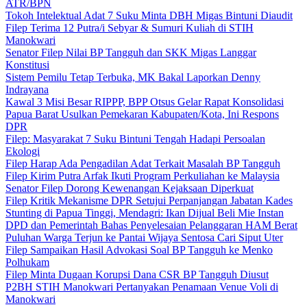
ATR/BPN
Tokoh Intelektual Adat 7 Suku Minta DBH Migas Bintuni Diaudit
Filep Terima 12 Putra/i Sebyar & Sumuri Kuliah di STIH
Manokwari
Senator Filep Nilai BP Tangguh dan SKK Migas Langgar
Konstitusi
Sistem Pemilu Tetap Terbuka, MK Bakal Laporkan Denny
Indrayana
Kawal 3 Misi Besar RIPPP, BPP Otsus Gelar Rapat Konsolidasi
Papua Barat Usulkan Pemekaran Kabupaten/Kota, Ini Respons
DPR
Filep: Masyarakat 7 Suku Bintuni Tengah Hadapi Persoalan
Ekologi
Filep Harap Ada Pengadilan Adat Terkait Masalah BP Tangguh
Filep Kirim Putra Arfak Ikuti Program Perkuliahan ke Malaysia
Senator Filep Dorong Kewenangan Kejaksaan Diperkuat
Filep Kritik Mekanisme DPR Setujui Perpanjangan Jabatan Kades
Stunting di Papua Tinggi, Mendagri: Ikan Dijual Beli Mie Instan
DPD dan Pemerintah Bahas Penyelesaian Pelanggaran HAM Berat
Puluhan Warga Terjun ke Pantai Wijaya Sentosa Cari Siput Uter
Filep Sampaikan Hasil Advokasi Soal BP Tangguh ke Menko
Polhukam
Filep Minta Dugaan Korupsi Dana CSR BP Tangguh Diusut
P2BH STIH Manokwari Pertanyakan Penamaan Venue Voli di
Manokwari