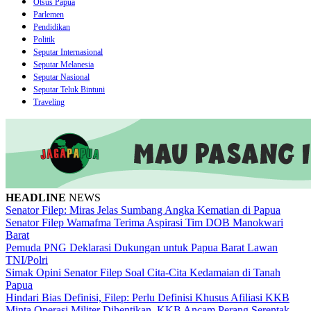
Otsus Papua
Parlemen
Pendidikan
Politik
Seputar Internasional
Seputar Melanesia
Seputar Nasional
Seputar Teluk Bintuni
Traveling
HEADLINE
NEWS
Senator Filep: Miras Jelas Sumbang Angka Kematian di Papua
Senator Filep Wamafma Terima Aspirasi Tim DOB Manokwari
Barat
Pemuda PNG Deklarasi Dukungan untuk Papua Barat Lawan
TNI/Polri
Simak Opini Senator Filep Soal Cita-Cita Kedamaian di Tanah
Papua
Hindari Bias Definisi, Filep: Perlu Definisi Khusus Afiliasi KKB
Minta Operasi Militer Dihentikan, KKB Ancam Perang Serentak