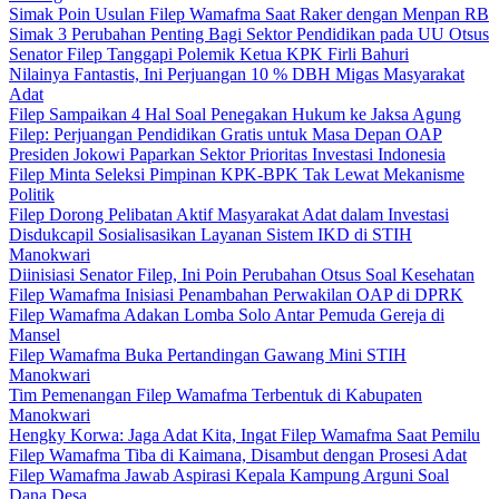
Simak Poin Usulan Filep Wamafma Saat Raker dengan Menpan RB
Simak 3 Perubahan Penting Bagi Sektor Pendidikan pada UU Otsus
Senator Filep Tanggapi Polemik Ketua KPK Firli Bahuri
Nilainya Fantastis, Ini Perjuangan 10 % DBH Migas Masyarakat
Adat
Filep Sampaikan 4 Hal Soal Penegakan Hukum ke Jaksa Agung
Filep: Perjuangan Pendidikan Gratis untuk Masa Depan OAP
Presiden Jokowi Paparkan Sektor Prioritas Investasi Indonesia
Filep Minta Seleksi Pimpinan KPK-BPK Tak Lewat Mekanisme
Politik
Filep Dorong Pelibatan Aktif Masyarakat Adat dalam Investasi
Disdukcapil Sosialisasikan Layanan Sistem IKD di STIH
Manokwari
Diinisiasi Senator Filep, Ini Poin Perubahan Otsus Soal Kesehatan
Filep Wamafma Inisiasi Penambahan Perwakilan OAP di DPRK
Filep Wamafma Adakan Lomba Solo Antar Pemuda Gereja di
Mansel
Filep Wamafma Buka Pertandingan Gawang Mini STIH
Manokwari
Tim Pemenangan Filep Wamafma Terbentuk di Kabupaten
Manokwari
Hengky Korwa: Jaga Adat Kita, Ingat Filep Wamafma Saat Pemilu
Filep Wamafma Tiba di Kaimana, Disambut dengan Prosesi Adat
Filep Wamafma Jawab Aspirasi Kepala Kampung Arguni Soal
Dana Desa