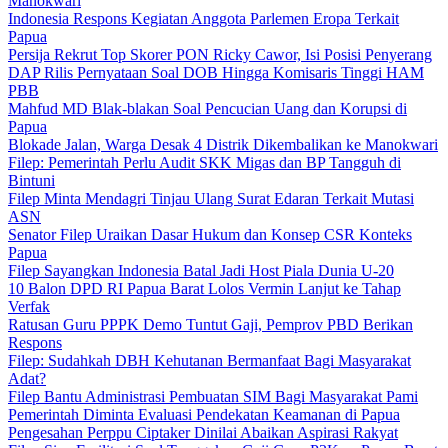
Manokwari
Indonesia Respons Kegiatan Anggota Parlemen Eropa Terkait
Papua
Persija Rekrut Top Skorer PON Ricky Cawor, Isi Posisi Penyerang
DAP Rilis Pernyataan Soal DOB Hingga Komisaris Tinggi HAM
PBB
Mahfud MD Blak-blakan Soal Pencucian Uang dan Korupsi di
Papua
Blokade Jalan, Warga Desak 4 Distrik Dikembalikan ke Manokwari
Filep: Pemerintah Perlu Audit SKK Migas dan BP Tangguh di
Bintuni
Filep Minta Mendagri Tinjau Ulang Surat Edaran Terkait Mutasi
ASN
Senator Filep Uraikan Dasar Hukum dan Konsep CSR Konteks
Papua
Filep Sayangkan Indonesia Batal Jadi Host Piala Dunia U-20
10 Balon DPD RI Papua Barat Lolos Vermin Lanjut ke Tahap
Verfak
Ratusan Guru PPPK Demo Tuntut Gaji, Pemprov PBD Berikan
Respons
Filep: Sudahkah DBH Kehutanan Bermanfaat Bagi Masyarakat
Adat?
Filep Bantu Administrasi Pembuatan SIM Bagi Masyarakat Pami
Pemerintah Diminta Evaluasi Pendekatan Keamanan di Papua
Pengesahan Perppu Ciptaker Dinilai Abaikan Aspirasi Rakyat