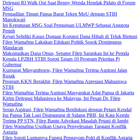
Delegasi RI Walk Out Saat Benny Wenda Hendak Pidato di Forum
MSG
Pengadilan Tinggi Papua Barat Teken MoU dengan STIH
Manokwari
Ini Keputusan MSG Soal Pengajuan ULMWP Sebagai Anggota
Penuh
Kejari Selidiki Kasus Dugaan Korupsi Dana Hibah di Teluk Bintuni
Filep Wamafma Lakukan Edukasi Politik Sosok Dominggus
Mandacan
Maksimalkan Dana Otsus, Senator Filep Sarankan Ini ke Pemda
Kepala LP2BH STIH Soroti Tajam 10 Program Prioritas Pj
Gubernur
Kunjungi Minyambouw, Filep Wamafma Terima Aspirasi Jalan
Rusak
Program KKN Berakhir, Filep Wamafma Apresiasi Mahasiswa
STIH
Filep Wamafma Terima Aspirasi Masyarakat Adat Papua di Jakarta
Kirim Delegasi Mahasiswa ke Malaysia, Ini Pesan Dr. Filep
Wamafma
Serap Aspirasi, Filep Wamafma Berdiskusi dengan Petani Kendal
Isu Papua Tak Lagi Disinggung di Sidang PBB, Ini Kata Kemlu
Terima PP STN, Filep Bantu Advokasi Masalah Petani di Jambi
Filep Wamafma Usulkan Upaya Penyelesaian Tangani Konflik
Agraria
Filep Soroti Lunturnya Fungsi Pengayom Polri di Konflik Agraria