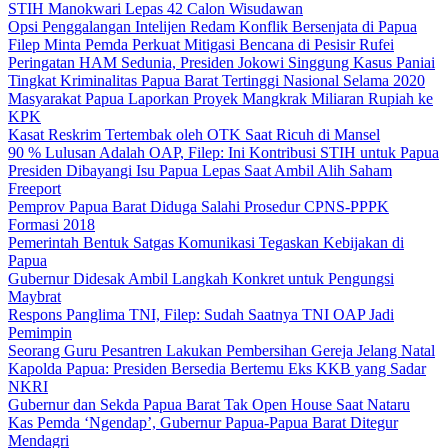
STIH Manokwari Lepas 42 Calon Wisudawan
Opsi Penggalangan Intelijen Redam Konflik Bersenjata di Papua
Filep Minta Pemda Perkuat Mitigasi Bencana di Pesisir Rufei
Peringatan HAM Sedunia, Presiden Jokowi Singgung Kasus Paniai
Tingkat Kriminalitas Papua Barat Tertinggi Nasional Selama 2020
Masyarakat Papua Laporkan Proyek Mangkrak Miliaran Rupiah ke
KPK
Kasat Reskrim Tertembak oleh OTK Saat Ricuh di Mansel
90 % Lulusan Adalah OAP, Filep: Ini Kontribusi STIH untuk Papua
Presiden Dibayangi Isu Papua Lepas Saat Ambil Alih Saham
Freeport
Pemprov Papua Barat Diduga Salahi Prosedur CPNS-PPPK
Formasi 2018
Pemerintah Bentuk Satgas Komunikasi Tegaskan Kebijakan di
Papua
Gubernur Didesak Ambil Langkah Konkret untuk Pengungsi
Maybrat
Respons Panglima TNI, Filep: Sudah Saatnya TNI OAP Jadi
Pemimpin
Seorang Guru Pesantren Lakukan Pembersihan Gereja Jelang Natal
Kapolda Papua: Presiden Bersedia Bertemu Eks KKB yang Sadar
NKRI
Gubernur dan Sekda Papua Barat Tak Open House Saat Nataru
Kas Pemda ‘Ngendap’, Gubernur Papua-Papua Barat Ditegur
Mendagri