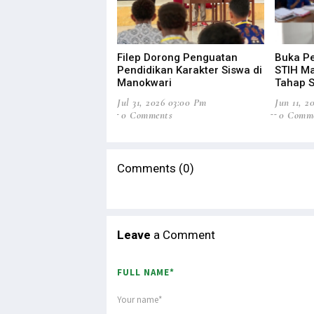
Filep Dorong Penguatan
Buka Pe
Pendidikan Karakter Siswa di
STIH M
Manokwari
Tahap S
Jul 31, 2026 03:00 Pm
Jun 11, 2
0 Comments
0 Comm
Comments (0)
Leave
a Comment
FULL NAME*