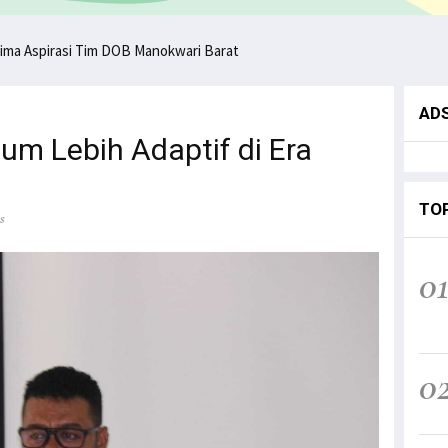
ima Aspirasi Tim DOB Manokwari Barat
AD
lum Lebih Adaptif di Era
TO
s
0
0