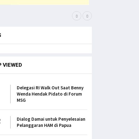
Pemuda PNG Deklarasi D
S
P VIEWED
1
Delegasi RI Walk Out Saat Benny
Wenda Hendak Pidato di Forum
MSG
2
Dialog Damai untuk Penyelesaian
Pelanggaran HAM di Papua