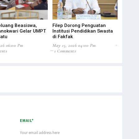
luang Beasiswa,
Filep Dorong Penguatan
STIH Eval
anokwari Gelar UMPT
Institusi Pendidikan Swasta
Lebih Adap
atu
di Fakfak
Feb 19, 202
026 06:00 Pm
May 15, 2026 04:00 Pm
0 Commen
ents
1 Comments
EMAIL*