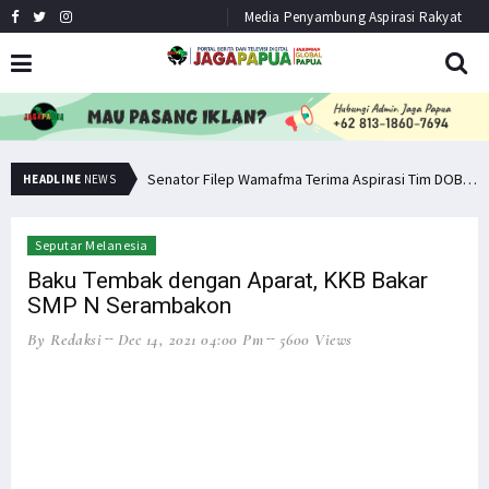
Media Penyambung Aspirasi Rakyat
Senator Filep: Miras Jelas Sumbang Angka Kematian di Papua
Senator Filep Wamafma Terima Aspirasi Tim DOB Manokwari Barat
HEADLINE
NEWS
Seputar Melanesia
Baku Tembak dengan Aparat, KKB Bakar
SMP N Serambakon
By Redaksi
Dec 14, 2021 04:00 Pm
5600 Views