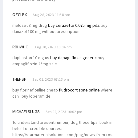
OZCLRX
Aug 28, 2023 11:38 am
meloset 3 mg drug
buy cerazette 0.075 mg pills
buy
danazol 100 mg without prescription
RBHWHO
Aug 30, 2023 10:04 pm
duphaston 10 mg us
buy dapagliflozin generic
buy
empagliflozin 25mg sale
THEPSP
Sep 01, 2023 07:13 pm
buy florinef online cheap
fludrocortisone online
where
can i buy loperamide
MICHAELSLUGS
Sep 02, 2023 10:02 pm
To understand present rumour, dog these tips: Look in
behalf of credible sources:
https://starmaterialsolutions.com/pag/news-from-ross-