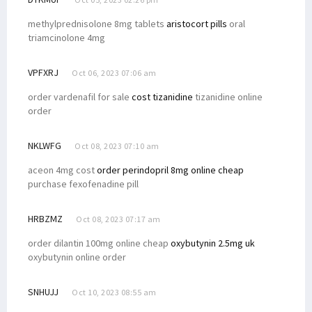
methylprednisolone 8mg tablets
aristocort pills
oral
triamcinolone 4mg
VPFXRJ
Oct 06, 2023 07:06 am
order vardenafil for sale
cost tizanidine
tizanidine online
order
NKLWFG
Oct 08, 2023 07:10 am
aceon 4mg cost
order perindopril 8mg online cheap
purchase fexofenadine pill
HRBZMZ
Oct 08, 2023 07:17 am
order dilantin 100mg online cheap
oxybutynin 2.5mg uk
oxybutynin online order
SNHUJJ
Oct 10, 2023 08:55 am