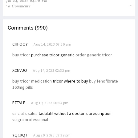
Jul 24, 2026 04:00 Pm
Jul
0 Comments
1 
Comments (990)
CHFOOY
Aug 14, 2023 07:30 am
buy tricor
purchase tricor generic
order generic tricor
XCNVUO
Aug 14, 2023 02:32 pm
buy tricor medication
tricor where to buy
buy fenofibrate
160mg pills
FZTVLE
Aug 19, 2023 06:54 pm
us cialis sales
tadalafil without a doctor's prescription
viagra professional
YQCXQT
Aug 20, 2023 09:39 pm