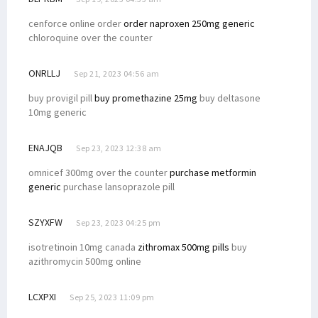
cenforce online order
order naproxen 250mg generic
chloroquine over the counter
ONRLLJ
Sep 21, 2023 04:56 am
buy provigil pill
buy promethazine 25mg
buy deltasone
10mg generic
ENAJQB
Sep 23, 2023 12:38 am
omnicef 300mg over the counter
purchase metformin
generic
purchase lansoprazole pill
SZYXFW
Sep 23, 2023 04:25 pm
isotretinoin 10mg canada
zithromax 500mg pills
buy
azithromycin 500mg online
LCXPXI
Sep 25, 2023 11:09 pm