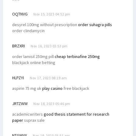
OQTNVG
Nov 15, 2023 04:52 pm
desyrel 100mg without prescription
order suhagra pills
order clindamycin
BRZXRI
Nov 16, 2023 03:53 pm
order lamisil 250mg pill
cheap terbinafine 250mg
blackjack online betting
HLPZYI
Nov 17, 2023 08:19 am
aspirin 75 mg uk
play casino
free blackjack
JRTZWW
Nov 18, 2023 05:46 pm
academicwriters
good thesis statement for research
paper
suprax sale
NTGWVY
Nov 19, 2023 03:51 am