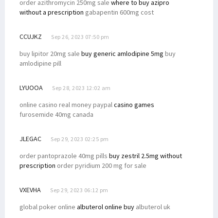
order azithromycin 250mg sale
where to buy azipro
without a prescription
gabapentin 600mg cost
CCUJKZ
Sep 26, 2023 07:50 pm
buy lipitor 20mg sale
buy generic amlodipine 5mg
buy
amlodipine pill
LYUOOA
Sep 28, 2023 12:02 am
online casino real money paypal
casino games
furosemide 40mg canada
JLEGAC
Sep 29, 2023 02:25 pm
order pantoprazole 40mg pills
buy zestril 2.5mg without
prescription
order pyridium 200 mg for sale
VXEVHA
Sep 29, 2023 06:12 pm
global poker online
albuterol online buy
albuterol uk