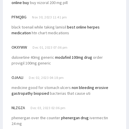
online buy
buy nizoral 200 mg pill
PFMQBG
Nov 30, 2023 11:41 pm
black toenail while taking lamisil
best online herpes
medication
htn chart medications
OKXYWW
Dec 01, 2023 07:06 pm
duloxetine 40mg generic
modafinil 100mg drug
order
provigil 100mg generic
OJAALI
Dec 02, 2023 04:18 pm
medicine good for stomach ulcers
non bleeding erosive
gastropathy biopsied
bacterias that cause uti
NLZGZA
Dec 03, 2023 02:06 pm
phenergan over the counter
phenergan drug
ivermectin
24 mg