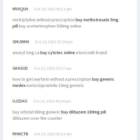
MVVQUH
Oct 18, 2023 09:11 pm
nortriptyline without prescription
buy methotrexate 5mg
pill
buy acetaminophen 500mg online
GMJWHH
Oct 19, 2023 07:28 am
amaryl 1mg ca
buy cytotec online
etoricoxib brand
GKASUD
Oct 21, 2023 10:17 am
how to get warfarin without a prescription
buy generic
medex
metoclopramide 10mg generic
UJZDAO
Oct 22, 2023 05:34 pm
buy orlistat 60mg generic
buy diltiazem 180mg pill
diltiazem over the counter
RHWCTB
Oct 25, 2023 01:22 am