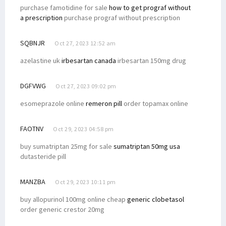
purchase famotidine for sale
how to get prograf without
a prescription
purchase prograf without prescription
SQBNJR
Oct 27, 2023 12:52 am
azelastine uk
irbesartan canada
irbesartan 150mg drug
DGFVWG
Oct 27, 2023 09:02 pm
esomeprazole online
remeron pill
order topamax online
FAOTNV
Oct 29, 2023 04:58 pm
buy sumatriptan 25mg for sale
sumatriptan 50mg usa
dutasteride pill
MANZBA
Oct 29, 2023 10:11 pm
buy allopurinol 100mg online cheap
generic clobetasol
order generic crestor 20mg