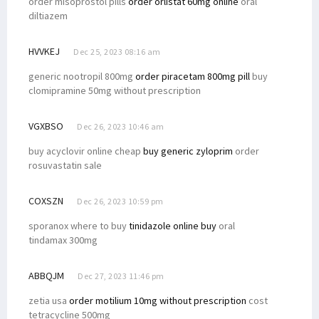
order misoprostol pills
order orlistat 60mg online
oral
diltiazem
HVVKEJ
Dec 25, 2023 08:16 am
generic nootropil 800mg
order piracetam 800mg pill
buy
clomipramine 50mg without prescription
VGXBSO
Dec 26, 2023 10:46 am
buy acyclovir online cheap
buy generic zyloprim
order
rosuvastatin sale
COXSZN
Dec 26, 2023 10:59 pm
sporanox where to buy
tinidazole online buy
oral
tindamax 300mg
ABBQJM
Dec 27, 2023 11:46 pm
zetia usa
order motilium 10mg without prescription
cost
tetracycline 500mg