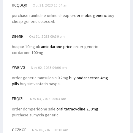
RCQDQX
Oct 31, 2023 10:54 am
purchase ranitidine online cheap
order mobic generic
buy
cheap generic celecoxib
DIFMIR
Oct 31, 2023 09:39 pm
buspar 10mg uk
amiodarone price
order generic
cordarone 100mg
YWBIVG
Nov 02, 2023 04:00 pm
order generic tamsulosin 0.2mg
buy ondansetron 4mg
pills
buy simvastatin paypal
EBQIZL
Nov 03, 2023 05:03 am
order domperidone sale
oral tetracycline 250mg
purchase sumycin generic
GCZKGF
Nov 06, 2023 08:30 am