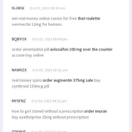
IGJWGI
Oct 01, 2023 09:30 am
win real money online casino for free
that roulette
ivermectin 12mg for humans
BQBYOX
Oct 02, 2023 09:49 pm
order amantadine pill
avlosulfon 100 mg over the counter
aczone buy online
NAWHZX
Oct 03, 2023 02:02 am
real money spins
order augmentin 375mg sale
buy
synthroid 150mcg pill
MYSFNZ
Oct 04, 2023 04:51 pm
how to get clomid without a prescription
order imuran
buy azathioprine 25mg without prescription
DTKMUF
Oct 05, 2023 02:26 pm