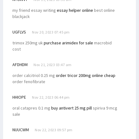
my friend essay writing
essay helper online
best online
blackjack
UGFLVS
Nov 20, 2023 07:45 pm
trimox 250mg uk
purchase arimidex for sale
macrobid
cost
AFDHDM
Nov 21, 2023 03:47 am
order calcitriol 0.25 mg
order tricor 200mg online cheap
order fenofibrate
HHIOPE
Nov 22, 2023 06:44 pm
oral catapres 0.1 mg
buy antivert 25 mg pill
spiriva 9 mcg
sale
NUUCWM
Nov 22, 2023 09:57 pm