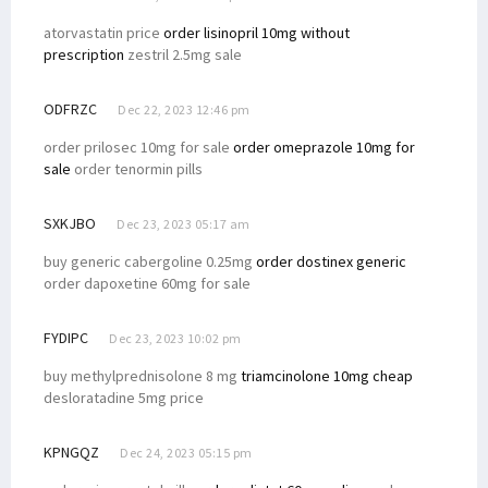
atorvastatin price
order lisinopril 10mg without
prescription
zestril 2.5mg sale
ODFRZC
Dec 22, 2023 12:46 pm
order prilosec 10mg for sale
order omeprazole 10mg for
sale
order tenormin pills
SXKJBO
Dec 23, 2023 05:17 am
buy generic cabergoline 0.25mg
order dostinex generic
order dapoxetine 60mg for sale
FYDIPC
Dec 23, 2023 10:02 pm
buy methylprednisolone 8 mg
triamcinolone 10mg cheap
desloratadine 5mg price
KPNGQZ
Dec 24, 2023 05:15 pm