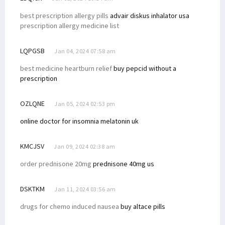
best prescription allergy pills
advair diskus inhalator usa
prescription allergy medicine list
LQPGSB
Jan 04, 2024 07:58 am
best medicine heartburn relief
buy pepcid without a
prescription
OZLQNE
Jan 05, 2024 02:53 pm
online doctor for insomnia
melatonin uk
KMCJSV
Jan 09, 2024 02:38 am
order prednisone 20mg
prednisone 40mg us
DSKTKM
Jan 11, 2024 03:56 am
drugs for chemo induced nausea
buy altace pills