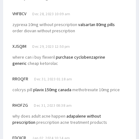
VHFBCV
Dec 28, 2023 10:09 am
zyprexa 10mg without prescription
valsartan 80mg pills
order diovan without prescription
XJSQIM
Dec 29, 2023 12:50 pm
where can i buy flexeril
purchase cyclobenzaprine
generic
cheap ketorolac
RROQFR
Dec 31, 2023 01:18 am
colcrys pill
plavix 150mg canada
methotrexate 10mg price
RHOFZG
Dec 31, 2023 08:38 am
why does adult acne happen
adapalene without
prescription
prescription acne treatment products
EDQICR
Jan 02, 2024 10:14 am