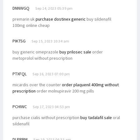
DNNWGQ
Sep 14, 2023 05:39 pm
premarin uk
purchase dostinex generic
buy sildenafil
100mg online cheap
PIKTSG
Sep 15, 2023 10:34 am
buy generic omeprazole
buy prilosec sale
order
metoprolol without prescription
PTXFQL
Sep 16, 2023 07:00 pm
micardis over the counter
order plaquenil 400mg without
prescription
order molnupiravir 200 mg pills
PCHIWC
Sep 17, 2023 04:53 pm
purchase cialis without prescription
buy tadalafil sale
oral
sildenafil
DLPRBM
Sep 19, 2023 04:33 am