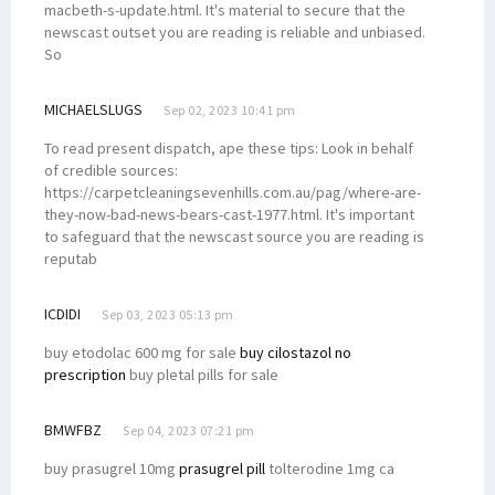
macbeth-s-update.html. It's material to secure that the
newscast outset you are reading is reliable and unbiased.
So
MICHAELSLUGS
Sep 02, 2023 10:41 pm
To read present dispatch, ape these tips: Look in behalf
of credible sources:
https://carpetcleaningsevenhills.com.au/pag/where-are-
they-now-bad-news-bears-cast-1977.html. It's important
to safeguard that the newscast source you are reading is
reputab
ICDIDI
Sep 03, 2023 05:13 pm
buy etodolac 600 mg for sale
buy cilostazol no
prescription
buy pletal pills for sale
BMWFBZ
Sep 04, 2023 07:21 pm
buy prasugrel 10mg
prasugrel pill
tolterodine 1mg ca