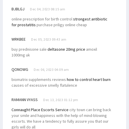
BJBLGJ
Dec 04, 2023 08:15 am
online prescription for birth control
strongest antibiotic
for prostatitis
purchase priligy online cheap
WRKBEE
Dec 05, 2023 09:43 am
buy prednisone sale
deltasone 20mg price
amoxil
1000mg uk
QONOWG
Dec 06, 2023 04:09 am
biomatrix supplements reviews
how to control heart burn
causes of excessive smelly flatulence
RAMANN VYASS
Dec 13, 2023 01:12 pm
Connaught Place Escorts Service
city town can bring back
your smile and happiness with the help of mind-blowing
escorts. We have a tendency to fully assure you that our
girls will do all