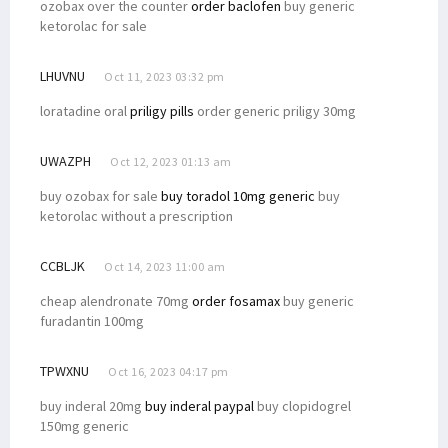
ozobax over the counter
order baclofen
buy generic
ketorolac for sale
LHUVNU
Oct 11, 2023 03:32 pm
loratadine oral
priligy pills
order generic priligy 30mg
UWAZPH
Oct 12, 2023 01:13 am
buy ozobax for sale
buy toradol 10mg generic
buy
ketorolac without a prescription
CCBLJK
Oct 14, 2023 11:00 am
cheap alendronate 70mg
order fosamax
buy generic
furadantin 100mg
TPWXNU
Oct 16, 2023 04:17 pm
buy inderal 20mg
buy inderal paypal
buy clopidogrel
150mg generic