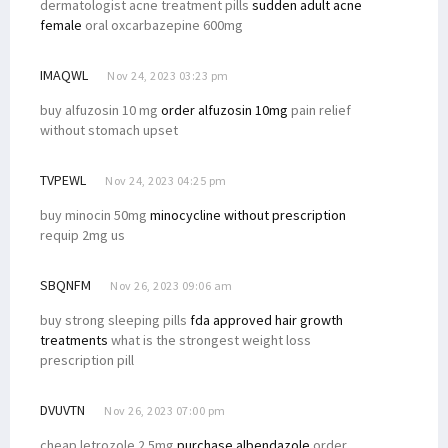
dermatologist acne treatment pills
sudden adult acne
female
oral oxcarbazepine 600mg
IMAQWL
Nov 24, 2023 03:23 pm
buy alfuzosin 10 mg
order alfuzosin 10mg
pain relief
without stomach upset
TVPEWL
Nov 24, 2023 04:25 pm
buy minocin 50mg
minocycline without prescription
requip 2mg us
SBQNFM
Nov 26, 2023 09:06 am
buy strong sleeping pills
fda approved hair growth
treatments
what is the strongest weight loss
prescription pill
DVUVTN
Nov 26, 2023 07:00 pm
cheap letrozole 2.5mg
purchase albendazole
order