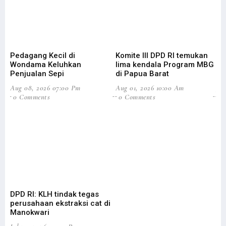
Pedagang Kecil di
Komite III DPD RI temukan
Bu
Wondama Keluhkan
lima kendala Program MBG
Ke
Penjualan Sepi
di Papua Barat
W
Aug 08, 2026 07:00 Pm
Aug 01, 2026 10:00 Am
Jul
0 Comments
0 Comments
0
DPD RI: KLH tindak tegas
DP
perusahaan ekstraksi cat di
Ev
Manokwari
An