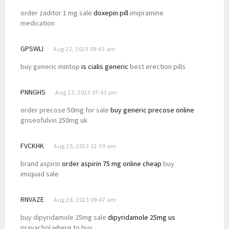
order zaditor 1 mg sale
doxepin pill
imipramine
medication
GPSWLI
Aug 22, 2023 09:43 am
buy generic mintop
is cialis generic
best erection pills
PNNGHS
Aug 23, 2023 07:43 pm
order precose 50mg for sale
buy generic precose online
griseofulvin 250mg uk
FVCKHK
Aug 25, 2023 12:59 am
brand aspirin
order aspirin 75 mg online cheap
buy
imiquad sale
RNVAZE
Aug 28, 2023 09:47 am
buy dipyridamole 25mg sale
dipyridamole 25mg us
pravachol where to buy