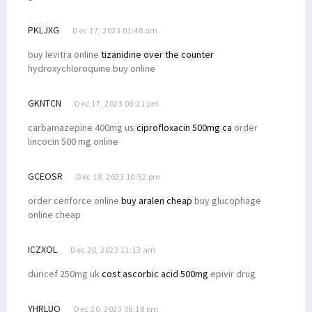
PKLJXG
Dec 17, 2023 01:48 am
buy levitra online
tizanidine over the counter
hydroxychloroquine buy online
GKNTCN
Dec 17, 2023 06:21 pm
carbamazepine 400mg us
ciprofloxacin 500mg ca
order
lincocin 500 mg online
GCEOSR
Dec 18, 2023 10:52 pm
order cenforce online
buy aralen cheap
buy glucophage
online cheap
ICZXOL
Dec 20, 2023 11:13 am
duricef 250mg uk
cost ascorbic acid 500mg
epivir drug
YHRLUO
Dec 20, 2023 08:18 pm