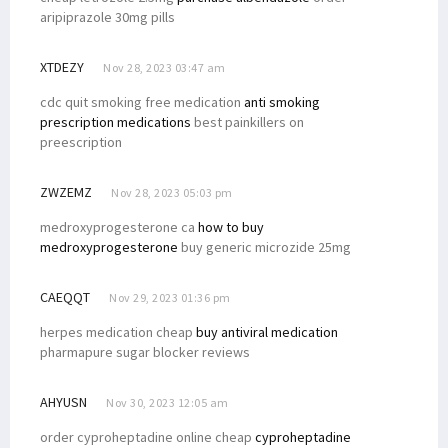
aripiprazole 30mg pills
XTDEZY
Nov 28, 2023 03:47 am
cdc quit smoking free medication
anti smoking
prescription medications
best painkillers on
preescription
ZWZEMZ
Nov 28, 2023 05:03 pm
medroxyprogesterone ca
how to buy
medroxyprogesterone
buy generic microzide 25mg
CAEQQT
Nov 29, 2023 01:36 pm
herpes medication cheap
buy antiviral medication
pharmapure sugar blocker reviews
AHYUSN
Nov 30, 2023 12:05 am
order cyproheptadine online cheap
cyproheptadine