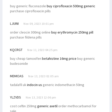
buy generic fluconazole
buy ciprofloxacin 500mg generic
purchase ciprofloxacin pills
LJUINI
Nov 09, 2023 10:01 pm
order cleocin 300mg online
buy erythromycin 250mg pill
purchase fildena pills
KQCRGT
Nov 11, 2023 04:25 pm
buy cheap tamoxifen
betahistine 16mg price
buy generic
budesonide
MDMOAS
Nov 13, 2023 02:05 am
tadalafil uk
indocin us
generic indomethacin 50mg
YLZVDS
Nov 13, 2023 12:06 pm
cost ceftin 250mg
generic axetil
order methocarbamol for
sale