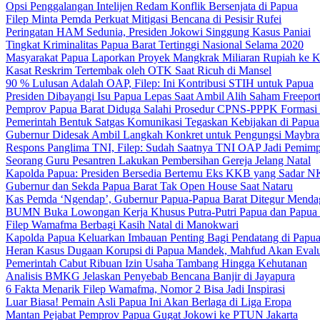
Opsi Penggalangan Intelijen Redam Konflik Bersenjata di Papua
Filep Minta Pemda Perkuat Mitigasi Bencana di Pesisir Rufei
Peringatan HAM Sedunia, Presiden Jokowi Singgung Kasus Paniai
Tingkat Kriminalitas Papua Barat Tertinggi Nasional Selama 2020
Masyarakat Papua Laporkan Proyek Mangkrak Miliaran Rupiah ke
Kasat Reskrim Tertembak oleh OTK Saat Ricuh di Mansel
90 % Lulusan Adalah OAP, Filep: Ini Kontribusi STIH untuk Papua
Presiden Dibayangi Isu Papua Lepas Saat Ambil Alih Saham Freepor
Pemprov Papua Barat Diduga Salahi Prosedur CPNS-PPPK Formasi
Pemerintah Bentuk Satgas Komunikasi Tegaskan Kebijakan di Papua
Gubernur Didesak Ambil Langkah Konkret untuk Pengungsi Maybra
Respons Panglima TNI, Filep: Sudah Saatnya TNI OAP Jadi Pemimp
Seorang Guru Pesantren Lakukan Pembersihan Gereja Jelang Natal
Kapolda Papua: Presiden Bersedia Bertemu Eks KKB yang Sadar 
Gubernur dan Sekda Papua Barat Tak Open House Saat Nataru
Kas Pemda ‘Ngendap’, Gubernur Papua-Papua Barat Ditegur Menda
BUMN Buka Lowongan Kerja Khusus Putra-Putri Papua dan Papua 
Filep Wamafma Berbagi Kasih Natal di Manokwari
Kapolda Papua Keluarkan Imbauan Penting Bagi Pendatang di Papu
Heran Kasus Dugaan Korupsi di Papua Mandek, Mahfud Akan Evalu
Pemerintah Cabut Ribuan Izin Usaha Tambang Hingga Kehutanan
Analisis BMKG Jelaskan Penyebab Bencana Banjir di Jayapura
6 Fakta Menarik Filep Wamafma, Nomor 2 Bisa Jadi Inspirasi
Luar Biasa! Pemain Asli Papua Ini Akan Berlaga di Liga Eropa
Mantan Pejabat Pemprov Papua Gugat Jokowi ke PTUN Jakarta