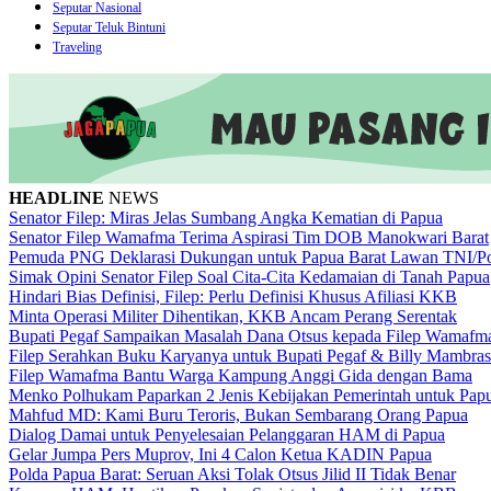
Seputar Nasional
Seputar Teluk Bintuni
Traveling
HEADLINE
NEWS
Senator Filep: Miras Jelas Sumbang Angka Kematian di Papua
Senator Filep Wamafma Terima Aspirasi Tim DOB Manokwari Barat
Pemuda PNG Deklarasi Dukungan untuk Papua Barat Lawan TNI/Po
Simak Opini Senator Filep Soal Cita-Cita Kedamaian di Tanah Papua
Hindari Bias Definisi, Filep: Perlu Definisi Khusus Afiliasi KKB
Minta Operasi Militer Dihentikan, KKB Ancam Perang Serentak
Bupati Pegaf Sampaikan Masalah Dana Otsus kepada Filep Wamafm
Filep Serahkan Buku Karyanya untuk Bupati Pegaf & Billy Mambras
Filep Wamafma Bantu Warga Kampung Anggi Gida dengan Bama
Menko Polhukam Paparkan 2 Jenis Kebijakan Pemerintah untuk Pap
Mahfud MD: Kami Buru Teroris, Bukan Sembarang Orang Papua
Dialog Damai untuk Penyelesaian Pelanggaran HAM di Papua
Gelar Jumpa Pers Muprov, Ini 4 Calon Ketua KADIN Papua
Polda Papua Barat: Seruan Aksi Tolak Otsus Jilid II Tidak Benar