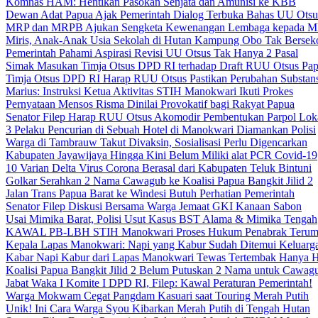
Komnas HAM: Hentikan Pasokan Senjata dan Amunisi ke KBB
Dewan Adat Papua Ajak Pemerintah Dialog Terbuka Bahas UU Otsu
MRP dan MRPB Ajukan Sengketa Kewenangan Lembaga kepada 
Miris, Anak-Anak Usia Sekolah di Hutan Kampung Obo Tak Bersek
Pemerintah Pahami Aspirasi Revisi UU Otsus Tak Hanya 2 Pasal
Simak Masukan Timja Otsus DPD RI terhadap Draft RUU Otsus Pa
Timja Otsus DPD RI Harap RUU Otsus Pastikan Perubahan Substans
Marius: Instruksi Ketua Aktivitas STIH Manokwari Ikuti Prokes
Pernyataan Mensos Risma Dinilai Provokatif bagi Rakyat Papua
Senator Filep Harap RUU Otsus Akomodir Pembentukan Parpol Lok
3 Pelaku Pencurian di Sebuah Hotel di Manokwari Diamankan Polisi
Warga di Tambrauw Takut Divaksin, Sosialisasi Perlu Digencarkan
Kabupaten Jayawijaya Hingga Kini Belum Miliki alat PCR Covid-19
10 Varian Delta Virus Corona Berasal dari Kabupaten Teluk Bintuni
Golkar Serahkan 2 Nama Cawagub ke Koalisi Papua Bangkit Jilid 2
Jalan Trans Papua Barat ke Windesi Butuh Perhatian Pemerintah
Senator Filep Diskusi Bersama Warga Jemaat GKI Kanaan Sabon
Usai Mimika Barat, Polisi Usut Kasus BST Alama & Mimika Tengah
KAWAL PB-LBH STIH Manokwari Proses Hukum Penabrak Terum
Kepala Lapas Manokwari: Napi yang Kabur Sudah Ditemui Keluarg
Kabar Napi Kabur dari Lapas Manokwari Tewas Tertembak Hanya 
Koalisi Papua Bangkit Jilid 2 Belum Putuskan 2 Nama untuk Cawag
Jabat Waka I Komite I DPD RI, Filep: Kawal Peraturan Pemerintah!
Warga Mokwam Cegat Pangdam Kasuari saat Touring Merah Putih
Unik! Ini Cara Warga Syou Kibarkan Merah Putih di Tengah Hutan