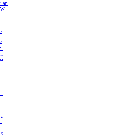
uari
TRW
nz
24
ni
ni
ua
ah
ya
h
ng