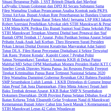
Situasi Berangsur Pulih, 1 SST Brimob Ditarik dari Maybrat
LaNyalla: Utusan Golongan dan DPD RI Secara Substansi Sama
Filep Wamafma Uraikan Perancangan Analisa Kontrak pada PKPA
Temui AirAsia, Bupati Ajukan Rute Penerbangan ke Bandara Utaro
STIH Manokwari Papua Barat Teken MoU bersama LSP HKI Jakart
Robert Apresiasi Pendidikan Advokat oleh STIH Manokwari & Perad
LSM Minta KPK Periksa Eks Bupati Supiori Soal Dana Sekolah Pilo
STIH Manokwari Terapkan Absensi Digital bagi Pegawai dan Staf
Bantah OPM Tembak 17 Aparat, Polisi Pastikan Semua Aparat Selam
Prihatin Anak-Anak Jadi Korban, Theo Hesegem Surati Presiden
Pekan Literasi Digital Dorong Kreativitas Masyarakat Adat Saireri
Tutup DLA, Filep Harap Percepatan Digitalisasi 4 Sektor Terwujud
Tak Ragu ‘Potong Kepala’, Kapolri Copot 7 Pejabat Polisi
Satgas Nemangkawi Tangkap 1 Anggota KKB di Dekai Papua
Mahfud MD Sebut OPM Manfaatkan Momen Presiden Hadiri KTT 
Smelter Gresik Diprotes Warga Papua, Ini Respons Presdir Freeport
Tingkat Kriminalitas Papua Barat Tertinggi Nasional Selama 2020
Filep Wamafma Dampingi Gubernur Resmikan GKI Bahtera Pasirido
SMP Serambakon Luluh Lantak, 1 KKB Diringkus di Gunung Impur
Jalan Pegaf Tak Juga Dianggarkan, Filep Minta Jokowi Tepati Janji
Baku Tembak dengan Aparat, KKB Bakar SMP N Serambakon
Dokumen Diserahkan, DOB Provinsi Papua Selatan Dibahas Awal 2
Ikatan Kelurga Teluk Elpaputih Gelar Syukuran Natal di Manokwari
Kemenangan Bupati Johny Cabut Izin Sawit Masuk 5 Kemenangan 
STIH Manokwari Lepas 42 Calon Wisudawan