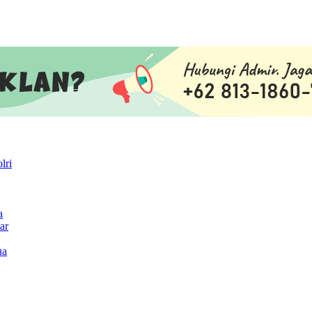
lri
a
ar
ua