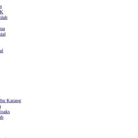
s
MK
olah
pua
ial
al
bu Karang
a
Hoaks
ub