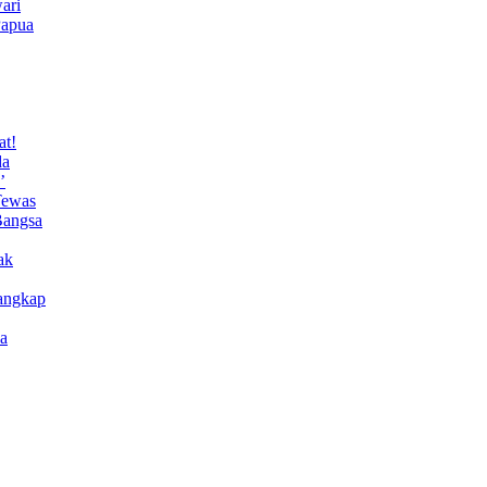
ari
Papua
at!
da
’
Tewas
Bangsa
ak
angkap
a