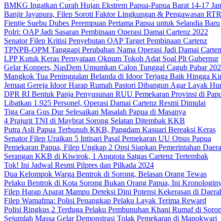
BMKG Ingatkan Curah Hujan Ekstrem Papua-Papua Barat 14-17 Jan
Banjir Jayapura, Filep Soroti Faktor Lingkungan & Pengawasan R
Fientje Suebu Dubes Perempuan Pertama Papua untuk Selandia Baru
Polri: OAP Jadi Sasaran Pembinaan Operasi Damai Cartenz 2022
Senator Filep Kritisi Penyebutan OAP Target Pembinaan Cartenz
TPNPB-OPM Tanggapi Perubahan Nama Operasi Jadi Damai Carte
LPP Kutuk Keras Pernyataan Oknum Tokoh Adat Soal Plt Gubernur
Gelar Konpers, NasDem Umumkan Calon Tunggal Cagub Pabar 20
Mangkok Tua Peninggalan Belanda di Idoor Terjaga Baik Hingga Ki
Jemaat Gereja Idoor Harap Rumah Pastori Dibangun Agar Layak Hu
DPR RI Bentuk Panja Penyusunan RUU Pemekaran Provinsi di Pap
Libatkan 1.925 Personel, Operasi Damai Cartenz Resmi Dimulai
Tiga Cara Gus Dur Selesaikan Masalah Papua di Masanya
4 Prajurit TNI di Maybrat Sorong Selatan Ditembak KKB
Putra Asli Papua Terbunuh KKB, Pangdam Kasuari Bereaksi Keras
Senator Filep Uraikan 5 Intisari Pasal Pemekaran UU Otsus Papua
Pemekaran Papua, Filep Ungkap 2 Opsi Siapkan Pemerintahan Daer
Serangan KKB di Kiwirok, 1 Anggota Satgas Cartenz Tertembak
Tok! Ini Jadwal Resmi Pilpres dan Pilkada 2024
Dua Kelompok Warga Bentrok di Sorong, Belasan Orang Tewas
Pelaku Bentrok di Kota Sorong Bukan Orang Papua, Ini Kronologin
Filep Harap Aparat Mampu Deteksi Dini Potensi Kekerasan di Daera
Filep Wamafma: Polisi Penangkap Pelaku Layak Terima Reward
Polisi Ringkus 2 Terduga Pelaku Pembunuhan Khani Rumaf di Soro
Sejumlah Massa Gelar Demonstrasi Tolak Pemekaran di Manokwari