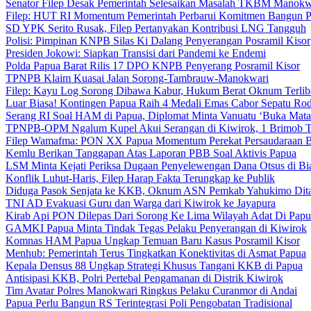
Senator Filep Desak Pemerintah Selesaikan Masalah TKBM Manokw
Filep: HUT RI Momentum Pemerintah Perbarui Komitmen Bangun 
SD YPK Serito Rusak, Filep Pertanyakan Kontribusi LNG Tangguh
Polisi: Pimpinan KNPB Silas Ki Dalang Penyerangan Posramil Kisor
Presiden Jokowi: Siapkan Transisi dari Pandemi ke Endemi
Polda Papua Barat Rilis 17 DPO KNPB Penyerang Posramil Kisor
TPNPB Klaim Kuasai Jalan Sorong-Tambrauw-Manokwari
Filep: Kayu Log Sorong Dibawa Kabur, Hukum Berat Oknum Terlib
Luar Biasa! Kontingen Papua Raih 4 Medali Emas Cabor Sepatu Ro
Serang RI Soal HAM di Papua, Diplomat Minta Vanuatu ‘Buka Mata
TPNPB-OPM Ngalum Kupel Akui Serangan di Kiwirok, 1 Brimob 
Filep Wamafma: PON XX Papua Momentum Perekat Persaudaraan 
Kemlu Berikan Tanggapan Atas Laporan PBB Soal Aktivis Papua
LSM Minta Kejati Periksa Dugaan Penyelewengan Dana Otsus di Bi
Konflik Luhut-Haris, Filep Harap Fakta Terungkap ke Publik
Diduga Pasok Senjata ke KKB, Oknum ASN Pemkab Yahukimo Dit
TNI AD Evakuasi Guru dan Warga dari Kiwirok ke Jayapura
Kirab Api PON Dilepas Dari Sorong Ke Lima Wilayah Adat Di Papu
GAMKI Papua Minta Tindak Tegas Pelaku Penyerangan di Kiwirok
Komnas HAM Papua Ungkap Temuan Baru Kasus Posramil Kisor
Menhub: Pemerintah Terus Tingkatkan Konektivitas di Asmat Papua
Kepala Densus 88 Ungkap Strategi Khusus Tangani KKB di Papua
Antisipasi KKB, Polri Pertebal Pengamanan di Distrik Kiwirok
Tim Avatar Polres Manokwari Ringkus Pelaku Curanmor di Andai
Papua Perlu Bangun RS Terintegrasi Poli Pengobatan Tradisional