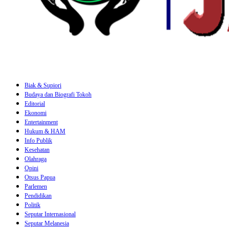
Biak & Supiori
Budaya dan Biografi Tokoh
Editorial
Ekonomi
Entertainment
Hukum & HAM
Info Publik
Kesehatan
Olahraga
Opini
Otsus Papua
Parlemen
Pendidikan
Politik
Seputar Internasional
Seputar Melanesia