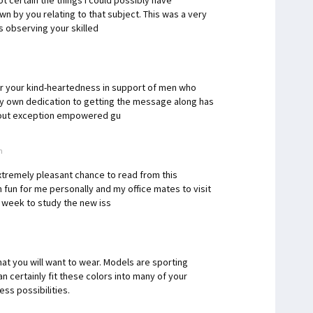
ot certain the things I could possibly have
n by you relating to that subject. This was a very
ss observing your skilled
for your kind-heartedness in support of men who
ery own dedication to getting the message along has
thout exception empowered gu
m
xtremely pleasant chance to read from this
th fun for me personally and my office mates to visit
e week to study the new iss
hat you will want to wear. Models are sporting
n certainly fit these colors into many of your
ess possibilities.