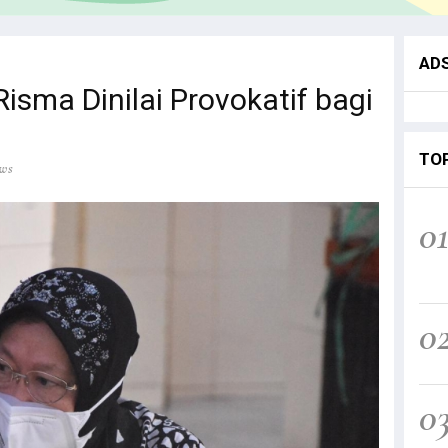
AD
sma Dinilai Provokatif bagi
TO
ews
0
0
0