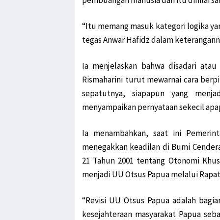
pembuangan manusia dan itu dinilai s
“Itu memang masuk kategori logika yan
tegas Anwar Hafidz dalam keteranganny
Ia menjelaskan bahwa disadari atau 
Rismaharini turut mewarnai cara berpi
sepatutnya, siapapun yang menjad
menyampaikan pernyataan sekecil apap
Ia menambahkan, saat ini Pemerin
menegakkan keadilan di Bumi Cender
21 Tahun 2001 tentang Otonomi Khusu
menjadi UU Otsus Papua melalui Rapat 
“Revisi UU Otsus Papua adalah bagia
kesejahteraan masyarakat Papua seba