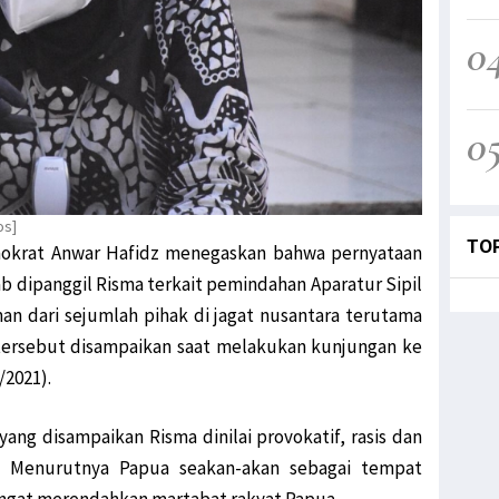
0
0
os]
TO
emokrat Anwar Hafidz menegaskan bahwa pernyataan
rab dipanggil Risma terkait pemindahan Aparatur Sipil
n dari sejumlah pihak di jagat nusantara terutama
tersebut disampaikan saat melakukan kunjungan ke
/2021).
ng disampaikan Risma dinilai provokatif, rasis dan
a. Menurutnya Papua seakan-akan sebagai tempat