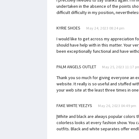
I precisely needed to say thanks again. I'm n
undertaken in the absence of the points show
difficult difficulty in my position, neverthele
KYRIE SHOES
May 24, 2023 08:24 pm
I would like to get across my appreciation 
should have help with in this matter. Your v
been exceptionally functional and have wi
PALM ANGELS OUTLET
May 25, 2023 11:17 p
Thank you so much for giving everyone an e
website. It really is so useful and stuffed wi
your web site at the least three times in on
FAKE WHITE YEEZYS
May 26, 2023 04:49 pm
|White and black are always popular colors t
colorless looks at every fashion show. You ca
outfits. Black and white separates offer endl