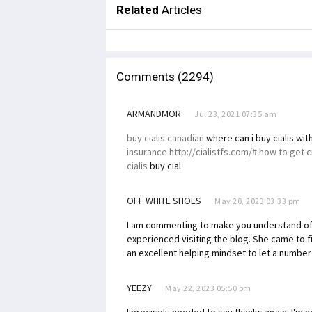
Related
Articles
Comments (2294)
ARMANDMOR
Jul 23, 2021 07:35 am
buy cialis canadian
where can i buy cialis wit
insurance http://cialistfs.com/# how to get c
cialis
buy cial
OFF WHITE SHOES
May 20, 2023 03:33 pm
I am commenting to make you understand of
experienced visiting the blog. She came to fi
an excellent helping mindset to let a number
YEEZY
May 22, 2023 05:50 pm