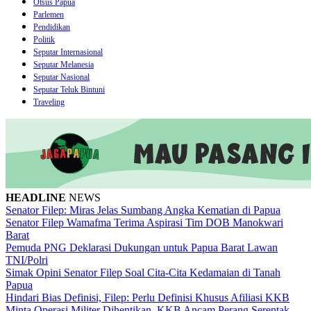
Otsus Papua
Parlemen
Pendidikan
Politik
Seputar Internasional
Seputar Melanesia
Seputar Nasional
Seputar Teluk Bintuni
Traveling
HEADLINE
NEWS
Senator Filep: Miras Jelas Sumbang Angka Kematian di Papua
Senator Filep Wamafma Terima Aspirasi Tim DOB Manokwari
Barat
Pemuda PNG Deklarasi Dukungan untuk Papua Barat Lawan
TNI/Polri
Simak Opini Senator Filep Soal Cita-Cita Kedamaian di Tanah
Papua
Hindari Bias Definisi, Filep: Perlu Definisi Khusus Afiliasi KKB
Minta Operasi Militer Dihentikan, KKB Ancam Perang Serentak