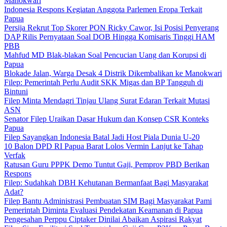
Manokwari
Indonesia Respons Kegiatan Anggota Parlemen Eropa Terkait
Papua
Persija Rekrut Top Skorer PON Ricky Cawor, Isi Posisi Penyerang
DAP Rilis Pernyataan Soal DOB Hingga Komisaris Tinggi HAM
PBB
Mahfud MD Blak-blakan Soal Pencucian Uang dan Korupsi di
Papua
Blokade Jalan, Warga Desak 4 Distrik Dikembalikan ke Manokwari
Filep: Pemerintah Perlu Audit SKK Migas dan BP Tangguh di
Bintuni
Filep Minta Mendagri Tinjau Ulang Surat Edaran Terkait Mutasi
ASN
Senator Filep Uraikan Dasar Hukum dan Konsep CSR Konteks
Papua
Filep Sayangkan Indonesia Batal Jadi Host Piala Dunia U-20
10 Balon DPD RI Papua Barat Lolos Vermin Lanjut ke Tahap
Verfak
Ratusan Guru PPPK Demo Tuntut Gaji, Pemprov PBD Berikan
Respons
Filep: Sudahkah DBH Kehutanan Bermanfaat Bagi Masyarakat
Adat?
Filep Bantu Administrasi Pembuatan SIM Bagi Masyarakat Pami
Pemerintah Diminta Evaluasi Pendekatan Keamanan di Papua
Pengesahan Perppu Ciptaker Dinilai Abaikan Aspirasi Rakyat