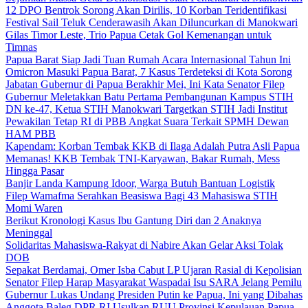
12 DPO Bentrok Sorong Akan Dirilis, 10 Korban Teridentifikasi
Festival Sail Teluk Cenderawasih Akan Diluncurkan di Manokwari
Gilas Timor Leste, Trio Papua Cetak Gol Kemenangan untuk
Timnas
Papua Barat Siap Jadi Tuan Rumah Acara Internasional Tahun Ini
Omicron Masuki Papua Barat, 7 Kasus Terdeteksi di Kota Sorong
Jabatan Gubernur di Papua Berakhir Mei, Ini Kata Senator Filep
Gubernur Meletakkan Batu Pertama Pembangunan Kampus STIH
DN ke-47, Ketua STIH Manokwari Targetkan STIH Jadi Institut
Pewakilan Tetap RI di PBB Angkat Suara Terkait SPMH Dewan
HAM PBB
Kapendam: Korban Tembak KKB di Ilaga Adalah Putra Asli Papua
Memanas! KKB Tembak TNI-Karyawan, Bakar Rumah, Mess
Hingga Pasar
Banjir Landa Kampung Idoor, Warga Butuh Bantuan Logistik
Filep Wamafma Serahkan Beasiswa Bagi 43 Mahasiswa STIH
Momi Waren
Berikut Kronologi Kasus Ibu Gantung Diri dan 2 Anaknya
Meninggal
Solidaritas Mahasiswa-Rakyat di Nabire Akan Gelar Aksi Tolak
DOB
Sepakat Berdamai, Omer Isba Cabut LP Ujaran Rasial di Kepolisian
Senator Filep Harap Masyarakat Waspadai Isu SARA Jelang Pemilu
Gubernur Lukas Undang Presiden Putin ke Papua, Ini yang Dibahas
Anggota Baleg DPR RI Usulkan RUU Provinsi Kepulauan Papua