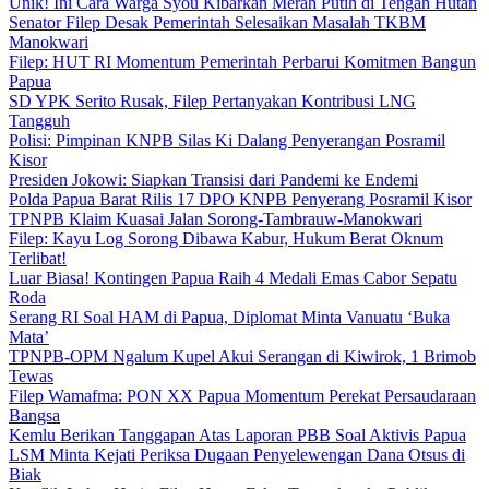
Unik! Ini Cara Warga Syou Kibarkan Merah Putih di Tengah Hutan
Senator Filep Desak Pemerintah Selesaikan Masalah TKBM
Manokwari
Filep: HUT RI Momentum Pemerintah Perbarui Komitmen Bangun
Papua
SD YPK Serito Rusak, Filep Pertanyakan Kontribusi LNG
Tangguh
Polisi: Pimpinan KNPB Silas Ki Dalang Penyerangan Posramil
Kisor
Presiden Jokowi: Siapkan Transisi dari Pandemi ke Endemi
Polda Papua Barat Rilis 17 DPO KNPB Penyerang Posramil Kisor
TPNPB Klaim Kuasai Jalan Sorong-Tambrauw-Manokwari
Filep: Kayu Log Sorong Dibawa Kabur, Hukum Berat Oknum
Terlibat!
Luar Biasa! Kontingen Papua Raih 4 Medali Emas Cabor Sepatu
Roda
Serang RI Soal HAM di Papua, Diplomat Minta Vanuatu ‘Buka
Mata’
TPNPB-OPM Ngalum Kupel Akui Serangan di Kiwirok, 1 Brimob
Tewas
Filep Wamafma: PON XX Papua Momentum Perekat Persaudaraan
Bangsa
Kemlu Berikan Tanggapan Atas Laporan PBB Soal Aktivis Papua
LSM Minta Kejati Periksa Dugaan Penyelewengan Dana Otsus di
Biak