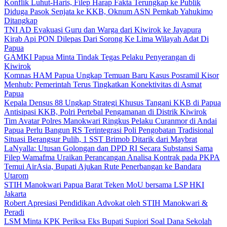
Konflik Luhut-Haris, Filep Harap Fakta Terungkap ke Publik
Diduga Pasok Senjata ke KKB, Oknum ASN Pemkab Yahukimo
Ditangkap
TNI AD Evakuasi Guru dan Warga dari Kiwirok ke Jayapura
Kirab Api PON Dilepas Dari Sorong Ke Lima Wilayah Adat Di
Papua
GAMKI Papua Minta Tindak Tegas Pelaku Penyerangan di
Kiwirok
Komnas HAM Papua Ungkap Temuan Baru Kasus Posramil Kisor
Menhub: Pemerintah Terus Tingkatkan Konektivitas di Asmat
Papua
Kepala Densus 88 Ungkap Strategi Khusus Tangani KKB di Papua
Antisipasi KKB, Polri Pertebal Pengamanan di Distrik Kiwirok
Tim Avatar Polres Manokwari Ringkus Pelaku Curanmor di Andai
Papua Perlu Bangun RS Terintegrasi Poli Pengobatan Tradisional
Situasi Berangsur Pulih, 1 SST Brimob Ditarik dari Maybrat
LaNyalla: Utusan Golongan dan DPD RI Secara Substansi Sama
Filep Wamafma Uraikan Perancangan Analisa Kontrak pada PKPA
Temui AirAsia, Bupati Ajukan Rute Penerbangan ke Bandara
Utarom
STIH Manokwari Papua Barat Teken MoU bersama LSP HKI
Jakarta
Robert Apresiasi Pendidikan Advokat oleh STIH Manokwari &
Peradi
LSM Minta KPK Periksa Eks Bupati Supiori Soal Dana Sekolah