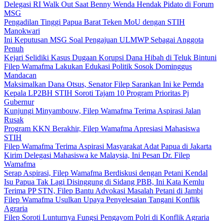
Delegasi RI Walk Out Saat Benny Wenda Hendak Pidato di Forum
MSG
Pengadilan Tinggi Papua Barat Teken MoU dengan STIH
Manokwari
Ini Keputusan MSG Soal Pengajuan ULMWP Sebagai Anggota
Penuh
Kejari Selidiki Kasus Dugaan Korupsi Dana Hibah di Teluk Bintuni
Filep Wamafma Lakukan Edukasi Politik Sosok Dominggus
Mandacan
Maksimalkan Dana Otsus, Senator Filep Sarankan Ini ke Pemda
Kepala LP2BH STIH Soroti Tajam 10 Program Prioritas Pj
Gubernur
Kunjungi Minyambouw, Filep Wamafma Terima Aspirasi Jalan
Rusak
Program KKN Berakhir, Filep Wamafma Apresiasi Mahasiswa
STIH
Filep Wamafma Terima Aspirasi Masyarakat Adat Papua di Jakarta
Kirim Delegasi Mahasiswa ke Malaysia, Ini Pesan Dr. Filep
Wamafma
Serap Aspirasi, Filep Wamafma Berdiskusi dengan Petani Kendal
Isu Papua Tak Lagi Disinggung di Sidang PBB, Ini Kata Kemlu
Terima PP STN, Filep Bantu Advokasi Masalah Petani di Jambi
Filep Wamafma Usulkan Upaya Penyelesaian Tangani Konflik
Agraria
Filep Soroti Lunturnya Fungsi Pengayom Polri di Konflik Agraria