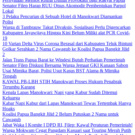
Pernyataan Mensos Risma Dinilai Provokatif bagi Rakyat Papua
Senator Filep Harap RUU Otsus Akomodir Pembentukan Parpol
Lokal
3 Pelaku Pencurian di Sebuah Hotel di Manokwari Diamankan
Polisi
Warga di Tambrauw Takut Divaksin, Sosialisasi Perlu Digencarkan
Kabupaten Jayawijaya Hingga Kini Belum Miliki alat PCR Covid-
19
10 Varian Delta Virus Corona Berasal dari Kabupaten Teluk Bintuni
Golkar Serahkan 2 Nama Cawagub ke Koalisi Papua Bangkit Jilid
2
Jalan Trans Papua Barat ke Windesi Butuh Perhatian Pemerintah
Senator Filep Diskusi Bersama Warga Jemaat GKI Kanaan Sabon
Usai Mimika Barat, Polisi Usut Kasus BST Alama & Mimika
Tengah
KAWAL PB-LBH STIH Manokwari Proses Hukum Penabrak
Terumbu Karang
Kepala Lapas Manokwari: Napi yang Kabur Sudah Ditemui
Keluarga
Kabar Napi Kabur dari Lapas Manokwari Tewas Tertembak Hanya
Hoaks
Koalisi Papua Bangkit Jilid 2 Belum Putuskan 2 Nama untuk
Cawagub
Jabat Waka I Komite I DPD RI, Filep: Kawal Peraturan Pemerintah!
Warga Mokwam Cegat Pangdam Kasuari saat Touring Merah Putih