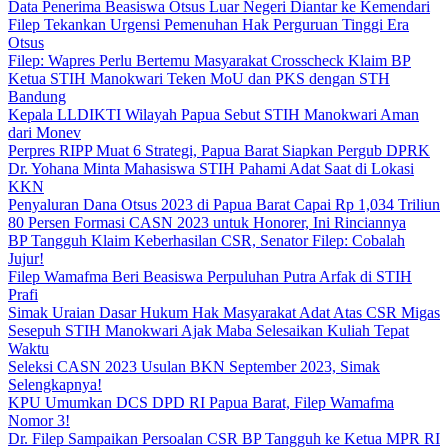
Data Penerima Beasiswa Otsus Luar Negeri Diantar ke Kemendari
Filep Tekankan Urgensi Pemenuhan Hak Perguruan Tinggi Era
Otsus
Filep: Wapres Perlu Bertemu Masyarakat Crosscheck Klaim BP
Ketua STIH Manokwari Teken MoU dan PKS dengan STH
Bandung
Kepala LLDIKTI Wilayah Papua Sebut STIH Manokwari Aman
dari Monev
Perpres RIPP Muat 6 Strategi, Papua Barat Siapkan Pergub DPRK
Dr. Yohana Minta Mahasiswa STIH Pahami Adat Saat di Lokasi
KKN
Penyaluran Dana Otsus 2023 di Papua Barat Capai Rp 1,034 Triliun
80 Persen Formasi CASN 2023 untuk Honorer, Ini Rinciannya
BP Tangguh Klaim Keberhasilan CSR, Senator Filep: Cobalah
Jujur!
Filep Wamafma Beri Beasiswa Perpuluhan Putra Arfak di STIH
Prafi
Simak Uraian Dasar Hukum Hak Masyarakat Adat Atas CSR Migas
Sesepuh STIH Manokwari Ajak Maba Selesaikan Kuliah Tepat
Waktu
Seleksi CASN 2023 Usulan BKN September 2023, Simak
Selengkapnya!
KPU Umumkan DCS DPD RI Papua Barat, Filep Wamafma
Nomor 3!
Dr. Filep Sampaikan Persoalan CSR BP Tangguh ke Ketua MPR RI