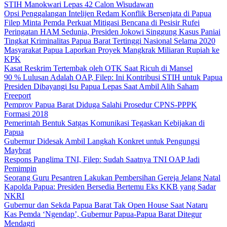
STIH Manokwari Lepas 42 Calon Wisudawan
Opsi Penggalangan Intelijen Redam Konflik Bersenjata di Papua
Filep Minta Pemda Perkuat Mitigasi Bencana di Pesisir Rufei
Peringatan HAM Sedunia, Presiden Jokowi Singgung Kasus Paniai
Tingkat Kriminalitas Papua Barat Tertinggi Nasional Selama 2020
Masyarakat Papua Laporkan Proyek Mangkrak Miliaran Rupiah ke
KPK
Kasat Reskrim Tertembak oleh OTK Saat Ricuh di Mansel
90 % Lulusan Adalah OAP, Filep: Ini Kontribusi STIH untuk Papua
Presiden Dibayangi Isu Papua Lepas Saat Ambil Alih Saham
Freeport
Pemprov Papua Barat Diduga Salahi Prosedur CPNS-PPPK
Formasi 2018
Pemerintah Bentuk Satgas Komunikasi Tegaskan Kebijakan di
Papua
Gubernur Didesak Ambil Langkah Konkret untuk Pengungsi
Maybrat
Respons Panglima TNI, Filep: Sudah Saatnya TNI OAP Jadi
Pemimpin
Seorang Guru Pesantren Lakukan Pembersihan Gereja Jelang Natal
Kapolda Papua: Presiden Bersedia Bertemu Eks KKB yang Sadar
NKRI
Gubernur dan Sekda Papua Barat Tak Open House Saat Nataru
Kas Pemda ‘Ngendap’, Gubernur Papua-Papua Barat Ditegur
Mendagri