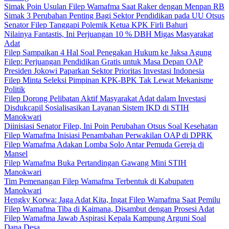
Simak Poin Usulan Filep Wamafma Saat Raker dengan Menpan RB
Simak 3 Perubahan Penting Bagi Sektor Pendidikan pada UU Otsus
Senator Filep Tanggapi Polemik Ketua KPK Firli Bahuri
Nilainya Fantastis, Ini Perjuangan 10 % DBH Migas Masyarakat
Adat
Filep Sampaikan 4 Hal Soal Penegakan Hukum ke Jaksa Agung
Filep: Perjuangan Pendidikan Gratis untuk Masa Depan OAP
Presiden Jokowi Paparkan Sektor Prioritas Investasi Indonesia
Filep Minta Seleksi Pimpinan KPK-BPK Tak Lewat Mekanisme
Politik
Filep Dorong Pelibatan Aktif Masyarakat Adat dalam Investasi
Disdukcapil Sosialisasikan Layanan Sistem IKD di STIH
Manokwari
Diinisiasi Senator Filep, Ini Poin Perubahan Otsus Soal Kesehatan
Filep Wamafma Inisiasi Penambahan Perwakilan OAP di DPRK
Filep Wamafma Adakan Lomba Solo Antar Pemuda Gereja di
Mansel
Filep Wamafma Buka Pertandingan Gawang Mini STIH
Manokwari
Tim Pemenangan Filep Wamafma Terbentuk di Kabupaten
Manokwari
Hengky Korwa: Jaga Adat Kita, Ingat Filep Wamafma Saat Pemilu
Filep Wamafma Tiba di Kaimana, Disambut dengan Prosesi Adat
Filep Wamafma Jawab Aspirasi Kepala Kampung Arguni Soal
Dana Desa