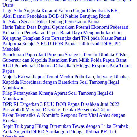
Utara
Lagi, Satu Anggota Koramil Yalimo Gugur Ditembak KKB
Aksi Damai Penolakan DOB di Nabire Berujung Ricuh
Ini Sikap Senator Filep Tentang Pemekaran Papua
Haris Tahir: Desa Digital Optimalkan Potensi Ekonomi Pedesaan
Ketua Tim Pemekaran Papua Barat Daya Mengundurkan Diri
Kejagung Tetapkan Satu Tersangka dari TNI pada Kasus Paniai
Paripurna Setujui 3 RUU DOB Papua Jadi Inisiatif DPR, PD
Menolak
Pemekaran Papua Jadi Program Strategis, Pemilu Diminta Efisien
Gubernur dan Kapolda Resmikan Pura Milik Polda Papua Barat
RUU Pemekaran Diminta Dibatalkan Hingga Respons Para Tokoh
Papua
Majelis Rakyat Papua Temui Menko Polhukam, Ini yang Dibahas
Kapolda Koordinasi dengan Bareskrim Soal Tambang Ilegal
Manokwari
Filep Pertanyakan Kinerja Aparat Soal Tambang Ilegal di
Manokwari
DPR RI Targetkan 3 RUU DOB Papua Disahkan Juni 2022
Posramil di Maybrat Diserang, Pelaku Bersenjata Tajam
Pakar Telematika & Kominfo Respons Foto Viral Anies dengan
Koteka
Sopir Truk yang Hilang Ditemukan Tewas dengan Luka Tembak
Adik Anggota DPRD Sarolangun Diduga Terlibat PETI di