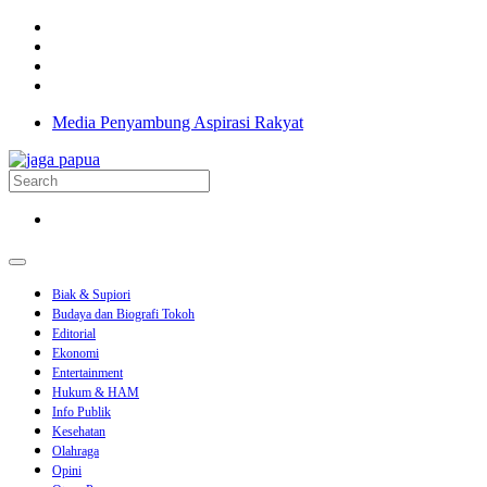
Media Penyambung Aspirasi Rakyat
Biak & Supiori
Budaya dan Biografi Tokoh
Editorial
Ekonomi
Entertainment
Hukum & HAM
Info Publik
Kesehatan
Olahraga
Opini