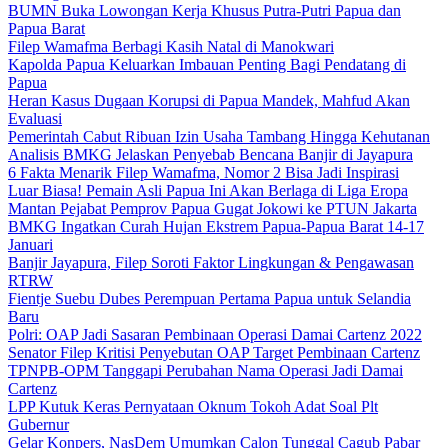
BUMN Buka Lowongan Kerja Khusus Putra-Putri Papua dan
Papua Barat
Filep Wamafma Berbagi Kasih Natal di Manokwari
Kapolda Papua Keluarkan Imbauan Penting Bagi Pendatang di
Papua
Heran Kasus Dugaan Korupsi di Papua Mandek, Mahfud Akan
Evaluasi
Pemerintah Cabut Ribuan Izin Usaha Tambang Hingga Kehutanan
Analisis BMKG Jelaskan Penyebab Bencana Banjir di Jayapura
6 Fakta Menarik Filep Wamafma, Nomor 2 Bisa Jadi Inspirasi
Luar Biasa! Pemain Asli Papua Ini Akan Berlaga di Liga Eropa
Mantan Pejabat Pemprov Papua Gugat Jokowi ke PTUN Jakarta
BMKG Ingatkan Curah Hujan Ekstrem Papua-Papua Barat 14-17
Januari
Banjir Jayapura, Filep Soroti Faktor Lingkungan & Pengawasan
RTRW
Fientje Suebu Dubes Perempuan Pertama Papua untuk Selandia
Baru
Polri: OAP Jadi Sasaran Pembinaan Operasi Damai Cartenz 2022
Senator Filep Kritisi Penyebutan OAP Target Pembinaan Cartenz
TPNPB-OPM Tanggapi Perubahan Nama Operasi Jadi Damai
Cartenz
LPP Kutuk Keras Pernyataan Oknum Tokoh Adat Soal Plt
Gubernur
Gelar Konpers, NasDem Umumkan Calon Tunggal Cagub Pabar