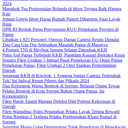
2024
Mangkok Tua Peninggalan Belanda di Idoor Terjaga Baik Hingga
Kini
Jemaat Gereja Idoor Harap Rumah Pastori Dibangun Agar Layak
Huni
DPR RI Bentuk Panja Penyusunan RUU Pemekaran Provinsi di
Papua
Libatkan 1.925 Personel, Operasi Damai Cartenz Resmi Dimulai
Tiga Cara Gus Dur Selesaikan Masalah Papua di Masanya
4 Prajurit TNI di Maybrat Sorong Selatan Ditembak KKB
Putra Asli Papua Terbunuh KKB, Pangdam Kasuari Bereaksi Keras
Senator Filep Uraikan 5 Intisari Pasal Pemekaran UU Otsus Papua
Pemekaran Papua, Filep Ungkap 2 Opsi Siapkan Pemerintahan
Daerah
Serangan KKB di Kiwirok, 1 Anggota Satgas Cartenz Tertembak
Tok! Ini Jadwal Resmi Pilpres dan Pilkada 2024
Dua Kelompok Warga Bentrok di Sorong, Belasan Orang Tewas
Pelaku Bentrok di Kota Sorong Bukan Orang Papua, Ini
Kronologinya
Filep Harap Aparat Mampu Deteksi Dini Potensi Kekerasan di
Daerah
Filep Wamafma: Polisi Penangkap Pelaku Layak Terima Reward
Polisi Ringkus 2 Terduga Pelaku Pembunuhan Khani Rumaf di
Sorong
Sejumlah Massa Gelar Demonstrasi Tolak Pemekaran di Manokwari