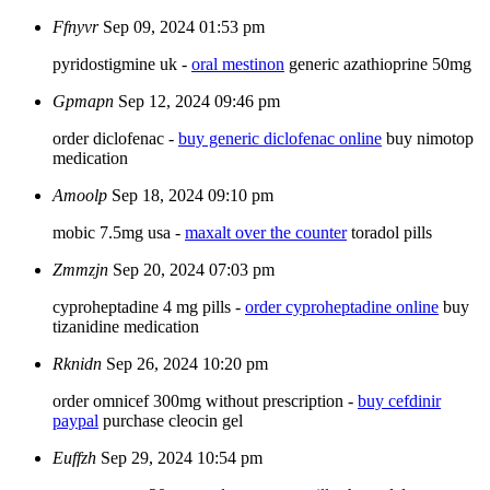
Ffnyvr
Sep 09, 2024 01:53 pm
pyridostigmine uk -
oral mestinon
generic azathioprine 50mg
Gpmapn
Sep 12, 2024 09:46 pm
order diclofenac -
buy generic diclofenac online
buy nimotop
medication
Amoolp
Sep 18, 2024 09:10 pm
mobic 7.5mg usa -
maxalt over the counter
toradol pills
Zmmzjn
Sep 20, 2024 07:03 pm
cyproheptadine 4 mg pills -
order cyproheptadine online
buy
tizanidine medication
Rknidn
Sep 26, 2024 10:20 pm
order omnicef 300mg without prescription -
buy cefdinir
paypal
purchase cleocin gel
Euffzh
Sep 29, 2024 10:54 pm