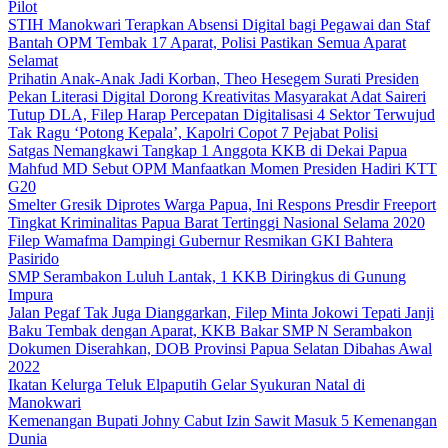
Pilot
STIH Manokwari Terapkan Absensi Digital bagi Pegawai dan Staf
Bantah OPM Tembak 17 Aparat, Polisi Pastikan Semua Aparat
Selamat
Prihatin Anak-Anak Jadi Korban, Theo Hesegem Surati Presiden
Pekan Literasi Digital Dorong Kreativitas Masyarakat Adat Saireri
Tutup DLA, Filep Harap Percepatan Digitalisasi 4 Sektor Terwujud
Tak Ragu ‘Potong Kepala’, Kapolri Copot 7 Pejabat Polisi
Satgas Nemangkawi Tangkap 1 Anggota KKB di Dekai Papua
Mahfud MD Sebut OPM Manfaatkan Momen Presiden Hadiri KTT
G20
Smelter Gresik Diprotes Warga Papua, Ini Respons Presdir Freeport
Tingkat Kriminalitas Papua Barat Tertinggi Nasional Selama 2020
Filep Wamafma Dampingi Gubernur Resmikan GKI Bahtera
Pasirido
SMP Serambakon Luluh Lantak, 1 KKB Diringkus di Gunung
Impura
Jalan Pegaf Tak Juga Dianggarkan, Filep Minta Jokowi Tepati Janji
Baku Tembak dengan Aparat, KKB Bakar SMP N Serambakon
Dokumen Diserahkan, DOB Provinsi Papua Selatan Dibahas Awal
2022
Ikatan Kelurga Teluk Elpaputih Gelar Syukuran Natal di
Manokwari
Kemenangan Bupati Johny Cabut Izin Sawit Masuk 5 Kemenangan
Dunia