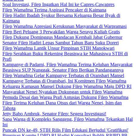
Soal Investasi, Filep Ingatkan Hal Ini ke Capres-Cawapres
Filep Wamafma Terima Aspirasi Pencaker di Kaimana
Filep Hadiri Ibadah Syukur Bersama Keluarga Besar Byak di
Kaimana
Filep Wamafma Apresiasi Kerukunan Masyarakat di Warpramasi
Filep Beri Peluang 3 Perwakilan Warga Serayu Kuliah Gratis
Filep Dukung Dominggus Mandacan Kembali Jabat Gubernur
Senator Filep Hadiri Lepas Sambut Tahun Baru Suku Doreri
Filep Wamafma Lantik Unsur Pimpinan STIH Manokwari
Filep Serahkan Buku Rekening Beasiswa ke Mahasiswa STIH di
Prafi
Kampanye di Padarni, Filep Wamafma Terima Keluhan Masyarakat
Beasiswa SUP Nunggak, Senator Filep Berikan Pandangannya
Filep Wamafma Gelar Kampanye Terbatas di Oransbari Mansel
Kampanye Terbatas di Oransbari, Ini Komitmen Filep Wamafma
Keluarga Kamasan Mansel Dukung Filep Wamafma Maju DPD RI
Masyarakat Nenei Nyatakan Dukungan untuk Filep Wamafma
Pemuda Desai dan Warga Prafi Antusias Dukung Filep Wamafma
Filep Terima Keluhan Dana Otsus dari Warga Nenei, Isim dan
Tahota
Jetty Babo Ambruk, Senator Filep: Segera Investigasi!
Sapa Warga di Kompleks Sanggeng, Filep Wamafma Tekankan Hal
Ini
Puncak DN ke-49, STIH Rilis Film Edukasi Berjudul 'Gratifikasi'
Pimpinan Komite I DPD RI Hadiri Konsultasi Publik RPJPD PB