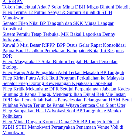
ATR/BPN
Tokoh Intelektual Adat 7 Suku Minta DBH Migas Bintuni Diaudit
Filep Terima 12 Putra/i Sebyar & Sumuri Kuliah di STIH
Manokwari
Senator Filep Nilai BP Tangguh dan SKK Migas Langgar
Konstitusi
Sistem Pemilu Tetap Terbuka, MK Bakal Laporkan Denny
Indrayana
Kawal 3 Misi Besar RIPPP, BPP Otsus Gelar Rapat Konsolidasi
Papua Barat Usulkan Pemekaran Kabupaten/Kota, Ini Respons
DPR
Filep: Masyarakat 7 Suku Bintuni Tengah Hadapi Persoalan
Ekologi
Filep Harap Ada Pengadilan Adat Terkait Masalah BP Tangguh
Filep Kirim Putra Arfak Ikuti Program Perkuliahan ke Malaysia
Senator Filep Dorong Kewenangan Kejaksaan Diperkuat
Filep Kritik Mekanisme DPR Setujui Perpanjangan Jabatan Kades
Stunting di Papua Tinggi, Mendagri: Ikan Dijual Beli Mie Instan
DPD dan Pemerintah Bahas Penyelesaian Pelanggaran HAM Berat
Puluhan Warga Terjun ke Pantai Wijaya Sentosa Cari Siput Uter
Filep Sampaikan Hasil Advokasi Soal BP Tangguh ke Menko
Polhukam
Filep Minta Dugaan Korupsi Dana CSR BP Tangguh Diusut
P2BH STIH Manokwari Pertanyakan Penamaan Venue Voli di
Manokwari