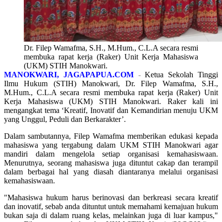
Dr. Filep Wamafma, S.H., M.Hum., C.L.A secara resmi
membuka rapat kerja (Raker) Unit Kerja Mahasiswa
(UKM) STIH Manokwari.
MANOKWARI, JAGAPAPUA.COM
-
Ketua Sekolah Tinggi
Ilmu Hukum (STIH) Manokwari, Dr. Filep Wamafma, S.H.,
M.Hum., C.L.A secara resmi membuka rapat kerja (Raker) Unit
Kerja Mahasiswa (UKM) STIH Manokwari. Raker kali ini
mengangkat tema ‘Kreatif, Inovatif dan Kemandirian menuju UKM
yang Unggul, Peduli dan Berkarakter’.
Dalam sambutannya, Filep Wamafma memberikan edukasi kepada
mahasiswa yang tergabung dalam UKM STIH Manokwari agar
mandiri dalam mengelola setiap organisasi kemahasiswaan.
Menurutnya, seorang mahasiswa juga dituntut cakap dan terampil
dalam berbagai hal yang diasah diantaranya melalui organisasi
kemahasiswaan.
"Mahasiswa hukum harus berinovasi dan berkreasi secara kreatif
dan inovatif, sebab anda dituntut untuk memahami kemajuan hukum
bukan saja di dalam ruang kelas, melainkan juga di luar kampus,"