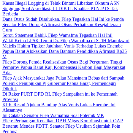
Kasus Illegal Logging di Teluk Bintuni Libatkan Oknum ASN
Singgung Soal Akreditasi, LLDIKTI: Kualitas PTN-PTS Tak
Berbeda
Dana Otsus Sudah Disalurkan, Filep Tegaskan Hal Ini ke Pemda
Senator Filep Dorong Afirmasi Otsus Perhatikan Kesejahteraan
Guru
Soroti Statement Bahlil, Filep Wamafma Tegaskan Hal Ini!
Wakil Ketua LPSK Temui Dr. Filep Wamafma di STIH Manokwari
Majelis Hakim Tipikor Jatuhkan Vonis Terhadap Lukas Enembe
Papua Barat Alokasikan Dana Bantuan Pendidikan Afirmasi Rp35
M
Filep Dorong Pemda Realisasikan Otsus Bagi Perguruan Tinggi
Pemprov Papua Barat Kaji Kompensasi Karbon Bagi Masyarakat
Adat
Filep Ajak Masyarakat Jaga Pulau Mansinam Bebas dari Sampah
Polemik Penunjukan Pj Gubernur Papua Barat, Permendagri
Dikritik
Di Raker PURT DPD RI, Filep Sampaikan ini ke Pemerintah
Provinsi
KPK Resmi Ajukan Banding Atas Vonis Lukas Enembe, Ini
Alasannya
Ini Catatan Senator Filep Wamafma Soal Polemik MK
Filep: Perjuangan Kenaikan DBH Migas Kontribusi untuk OAP
Bertemu Mendes PDTT, Senator Filep Usulkan Sejumlah Poin
Penting