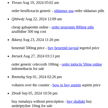
Ytvoas
Aug 19, 2024 05:02 am
order besifloxacin generic -
sildamax usa
order sildamax pills
Qhbwdy
Aug 22, 2024 12:09 am
cheap gabapentin online -
order neurontin 800mg pills
azulfidine 500 mg cost
Bdaroj
Aug 23, 2024 11:26 pm
benemid 500mg price -
buy benemid paypal
tegretol price
Imruek
Aug 27, 2024 03:13 pm
order generic celecoxib 100mg -
order indocin 50mg online
indomethacin for sale
Rmmzbg
Sep 01, 2024 02:26 pm
voltaren over the counter -
how to buy aspirin
aspirin price
Zlrodi
Sep 05, 2024 10:56 pm
buy rumalaya without prescription -
buy shallaki
buy
amitriptyline 10mg for sale