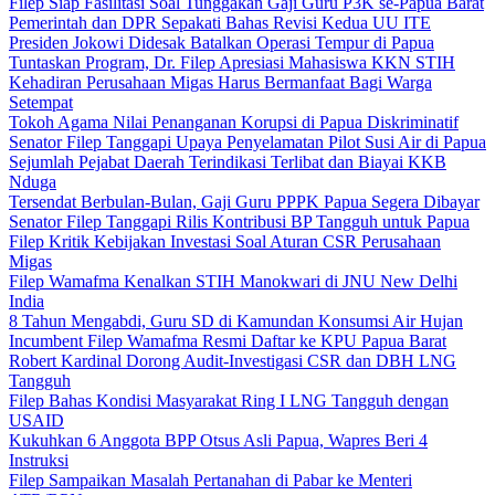
Filep Siap Fasilitasi Soal Tunggakan Gaji Guru P3K se-Papua Barat
Pemerintah dan DPR Sepakati Bahas Revisi Kedua UU ITE
Presiden Jokowi Didesak Batalkan Operasi Tempur di Papua
Tuntaskan Program, Dr. Filep Apresiasi Mahasiswa KKN STIH
Kehadiran Perusahaan Migas Harus Bermanfaat Bagi Warga
Setempat
Tokoh Agama Nilai Penanganan Korupsi di Papua Diskriminatif
Senator Filep Tanggapi Upaya Penyelamatan Pilot Susi Air di Papua
Sejumlah Pejabat Daerah Terindikasi Terlibat dan Biayai KKB
Nduga
Tersendat Berbulan-Bulan, Gaji Guru PPPK Papua Segera Dibayar
Senator Filep Tanggapi Rilis Kontribusi BP Tangguh untuk Papua
Filep Kritik Kebijakan Investasi Soal Aturan CSR Perusahaan
Migas
Filep Wamafma Kenalkan STIH Manokwari di JNU New Delhi
India
8 Tahun Mengabdi, Guru SD di Kamundan Konsumsi Air Hujan
Incumbent Filep Wamafma Resmi Daftar ke KPU Papua Barat
Robert Kardinal Dorong Audit-Investigasi CSR dan DBH LNG
Tangguh
Filep Bahas Kondisi Masyarakat Ring I LNG Tangguh dengan
USAID
Kukuhkan 6 Anggota BPP Otsus Asli Papua, Wapres Beri 4
Instruksi
Filep Sampaikan Masalah Pertanahan di Pabar ke Menteri