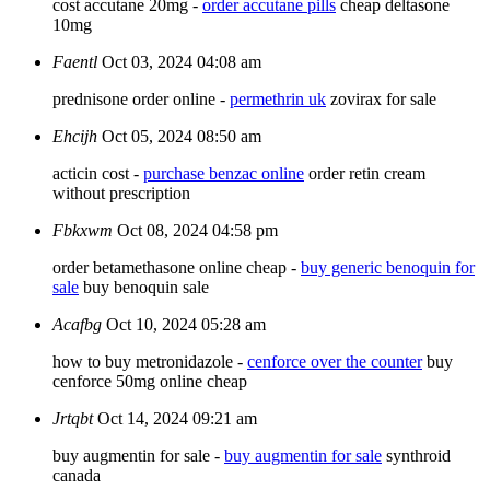
cost accutane 20mg -
order accutane pills
cheap deltasone
10mg
Faentl
Oct 03, 2024 04:08 am
prednisone order online -
permethrin uk
zovirax for sale
Ehcijh
Oct 05, 2024 08:50 am
acticin cost -
purchase benzac online
order retin cream
without prescription
Fbkxwm
Oct 08, 2024 04:58 pm
order betamethasone online cheap -
buy generic benoquin for
sale
buy benoquin sale
Acafbg
Oct 10, 2024 05:28 am
how to buy metronidazole -
cenforce over the counter
buy
cenforce 50mg online cheap
Jrtqbt
Oct 14, 2024 09:21 am
buy augmentin for sale -
buy augmentin for sale
synthroid
canada