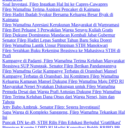
Soal Investasi, Filep Ingatkan Hal Ini ke Capres-Cawapres
Filep Wamafma Terima Aspirasi Pencaker di Kaimana
Filep Hadiri Ibadah Syukur Bersama Keluarga Besar Byak di
Kaimana
Filep Wamafma Apresiasi Kerukunan Masyarakat di Warpramasi
Filep Beri Peluang 3 Perwakilan Warga Serayu Kuliah Gratis
Filep Dukung Dominggus Mandacan Kembali Jabat Gubernur
Senator Filep Hadiri Lepas Sambut Tahun Baru Suku Doreri
Filep Wamafma Lantik Unsur Pimpinan STIH Manokwari
Filep Serahkan Buku Rekening Beasiswa ke Mahasiswa STIH di
Prafi
Kampanye di Padarni, Filep Wamafma Terima Keluhan Masyarakat
Beasiswa SUP Nunggak, Senator Filep Berikan Pandangannya
Filep Wamafma Gelar Kampanye Terbatas di Oransbari Mansel
Kampanye Terbatas di Oransbari, Ini Komitmen Filep Wamafma
Keluarga Kamasan Mansel Dukung Filep Wamafma Maju DPD RI
Masyarakat Nenei Nyatakan Dukungan untuk Filep Wamafma
Pemuda Desai dan Warga Prafi Antusias Dukung Filep Wamafma
Filep Terima Keluhan Dana Otsus dari Warga Nenei, Isim dan
Tahota
Jetty Babo Ambruk, Senator Filep: Segera Investigasi!
Sapa Warga di Kompleks Sanggeng, Filep Wamafma Tekankan Hal
Ini
Puncak DN ke-49, STIH Rilis Film Edukasi Berjudul 'Gratifikasi'
Pimpinan Komite I DPD RI Hadiri Konsultasi Publik RPJPD PB