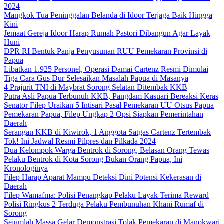
2024
Mangkok Tua Peninggalan Belanda di Idoor Terjaga Baik Hingga
Kini
Jemaat Gereja Idoor Harap Rumah Pastori Dibangun Agar Layak
Huni
DPR RI Bentuk Panja Penyusunan RUU Pemekaran Provinsi di
Papua
Libatkan 1.925 Personel, Operasi Damai Cartenz Resmi Dimulai
Tiga Cara Gus Dur Selesaikan Masalah Papua di Masanya
4 Prajurit TNI di Maybrat Sorong Selatan Ditembak KKB
Putra Asli Papua Terbunuh KKB, Pangdam Kasuari Bereaksi Keras
Senator Filep Uraikan 5 Intisari Pasal Pemekaran UU Otsus Papua
Pemekaran Papua, Filep Ungkap 2 Opsi Siapkan Pemerintahan
Daerah
Serangan KKB di Kiwirok, 1 Anggota Satgas Cartenz Tertembak
Tok! Ini Jadwal Resmi Pilpres dan Pilkada 2024
Dua Kelompok Warga Bentrok di Sorong, Belasan Orang Tewas
Pelaku Bentrok di Kota Sorong Bukan Orang Papua, Ini
Kronologinya
Filep Harap Aparat Mampu Deteksi Dini Potensi Kekerasan di
Daerah
Filep Wamafma: Polisi Penangkap Pelaku Layak Terima Reward
Polisi Ringkus 2 Terduga Pelaku Pembunuhan Khani Rumaf di
Sorong
Sejumlah Massa Gelar Demonstrasi Tolak Pemekaran di Manokwari