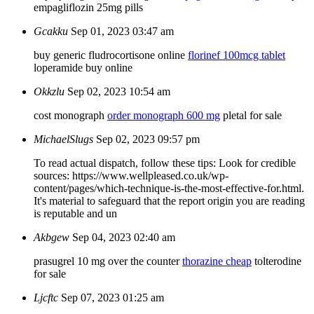
empagliflozin 25mg pills
Gcakku
Sep 01, 2023 03:47 am
buy generic fludrocortisone online
florinef 100mcg tablet
loperamide buy online
Okkzlu
Sep 02, 2023 10:54 am
cost monograph
order monograph 600 mg
pletal for sale
MichaelSlugs
Sep 02, 2023 09:57 pm
To read actual dispatch, follow these tips: Look for credible
sources: https://www.wellpleased.co.uk/wp-
content/pages/which-technique-is-the-most-effective-for.html.
It's material to safeguard that the report origin you are reading
is reputable and un
Akbgew
Sep 04, 2023 02:40 am
prasugrel 10 mg over the counter
thorazine cheap
tolterodine
for sale
Ljcftc
Sep 07, 2023 01:25 am