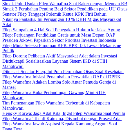
Simak Poin Usulan Filep Wamafma Saat Raker dengan Menpan RB
Simak 3 Perubahan Penting Bagi Sektor Pendidikan pada UU Otsus
Senator Filep Tanggapi Polemik Ketua KPK Firli Bahuri
Nilainya Fantastis, Ini Perjuangan 10 % DBH Migas Masyarakat
Adat
Filep Sampaikan 4 Hal Soal Penegakan Hukum ke Jaksa Agung
Filep: Perjuangan Pendidikan Gratis untuk Masa Depan OAP
Presiden Jokowi Paparkan Sektor Prioritas Investasi Indonesia
Filep Minta Seleksi Pimpinan KPK-BPK Tak Lewat Mekanisme
Politik
Filep Dorong Pelibatan Aktif Masyarakat Adat dalam Investasi
Disdukcapil Sosialisasikan Layanan Sistem IKD di STIH
Manokwari
Diinisiasi Senator Filep, Ini Poin Perubahan Otsus Soal Kesehatan
Filep Wamafma Inisiasi Penambahan Perwakilan OAP di DPRK
Filep Wamafma Adakan Lomba Solo Antar Pemuda Gereja di
Mansel
Filep Wamafma Buka Pertandingan Gawang Mini STIH
Manokwari
Tim Pemenangan Filep Wamafma Terbentuk di Kabupaten
Manokwari
Hengky Korwa: Jaga Adat Kita, Ingat Filep Wamafma Saat Pemilu
Filep Wamafma Tiba di Kaimana, Disambut dengan Prosesi Adat
Filep Wamafma Jawab Aspirasi Kepala Kampung Arguni Soal
Dana Desa