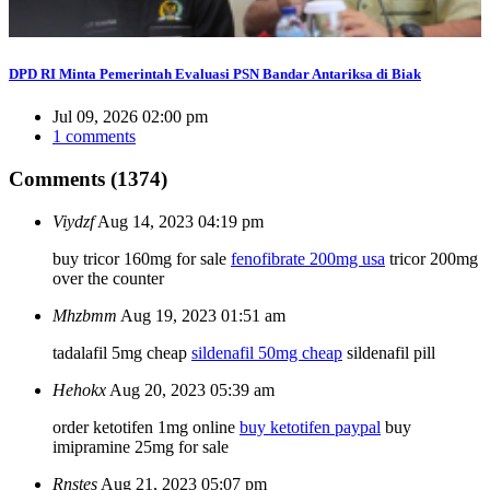
DPD RI Minta Pemerintah Evaluasi PSN Bandar Antariksa di Biak
Jul 09, 2026 02:00 pm
1 comments
Comments (1374)
Viydzf
Aug 14, 2023 04:19 pm
buy tricor 160mg for sale
fenofibrate 200mg usa
tricor 200mg
over the counter
Mhzbmm
Aug 19, 2023 01:51 am
tadalafil 5mg cheap
sildenafil 50mg cheap
sildenafil pill
Hehokx
Aug 20, 2023 05:39 am
order ketotifen 1mg online
buy ketotifen paypal
buy
imipramine 25mg for sale
Rnstes
Aug 21, 2023 05:07 pm