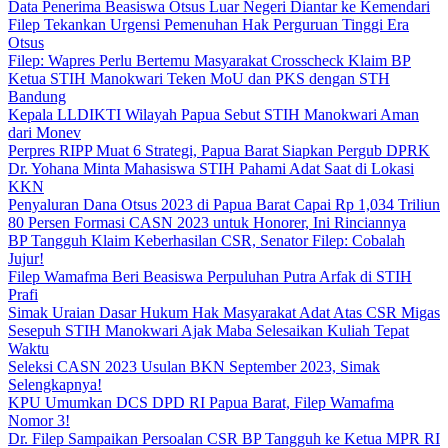
Data Penerima Beasiswa Otsus Luar Negeri Diantar ke Kemendari
Filep Tekankan Urgensi Pemenuhan Hak Perguruan Tinggi Era
Otsus
Filep: Wapres Perlu Bertemu Masyarakat Crosscheck Klaim BP
Ketua STIH Manokwari Teken MoU dan PKS dengan STH
Bandung
Kepala LLDIKTI Wilayah Papua Sebut STIH Manokwari Aman
dari Monev
Perpres RIPP Muat 6 Strategi, Papua Barat Siapkan Pergub DPRK
Dr. Yohana Minta Mahasiswa STIH Pahami Adat Saat di Lokasi
KKN
Penyaluran Dana Otsus 2023 di Papua Barat Capai Rp 1,034 Triliun
80 Persen Formasi CASN 2023 untuk Honorer, Ini Rinciannya
BP Tangguh Klaim Keberhasilan CSR, Senator Filep: Cobalah
Jujur!
Filep Wamafma Beri Beasiswa Perpuluhan Putra Arfak di STIH
Prafi
Simak Uraian Dasar Hukum Hak Masyarakat Adat Atas CSR Migas
Sesepuh STIH Manokwari Ajak Maba Selesaikan Kuliah Tepat
Waktu
Seleksi CASN 2023 Usulan BKN September 2023, Simak
Selengkapnya!
KPU Umumkan DCS DPD RI Papua Barat, Filep Wamafma
Nomor 3!
Dr. Filep Sampaikan Persoalan CSR BP Tangguh ke Ketua MPR RI