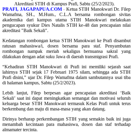
Akreditasi STIH di Kampus Prafi, Sabtu (25/2/2023).
PRAFI, JAGAPAPUA.COM
-
Ketua STIH Manokwari Dr. Filep
Wamafma, SH., M.Hum., C.L.A bersama rombongan sivitas
akademika dari kampus utama STIH Manokwari melakukan
pengucapan syukur Dies Natalis STIH ke-48 dan pencapaian nilai
akreditasi "Baik Sekali".
Kedatangan rombongan ketua STIH Manokwari ke Prafi disambut
ratusan mahasiswa/i, dosen bersama para staf. Penyambutan
rombongan nampak meriah sekaligus bernuansa sakral yang
dilakukan dengan adat suku Jawa di daerah transmigrasi Prafi.
“Kehadiran STIH Manokwari di Prafi ini memiliki sejarah saat
lahirnya STIH sejak 17 Februari 1975 silam, sehingga ada STIH
Prafi disini,” ujar Dr. Filep Wamafma dalam sambutannya usai tiba
di halaman kampus, Sabtu (25/2/2023).
Lebih lanjut, Filep berpesan agar pencapaian akreditasi ‘Baik
Sekali’ saat ini dapat meningkatkan semangat dan motivasi seluruh
keluarga besar STIH Manokwari termasuk Kelas Prafi untuk terus
berkembang dan maju di masa-masa yang akan datang.
Dirinya berharap perkembangan STIH yang semakin baik ini juga
menambah kecintaan para mahasiswa, dosen dan staf terhadap
almamater tercinta.