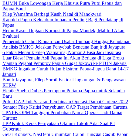
BUMN Buka Lowongan Kerja Khusus Putra-Putri Papua dan
Papua Barat
Filep Wamafma Berbagi Kasih Natal di Manokwari
Kapolda Papua Keluarkan Imbauan Penting Bagi Pendatang di
Papua
Heran Kasus Dugaan Korupsi di Papua Mandek, Mahfud Akan
Evaluasi
Pemerintah Cabut Ribuan Izin Usaha Tambang Hingga Kehutanan
Analisis BMKG Jelaskan Penyebab Bencana Banjir di Jayapura
6 Fakta Menarik Filep Wamafma, Nomor 2 Bisa Jadi Inspirasi
Luar Biasa! Pemain Asli Papua Ini Akan Berlaga di Liga Eropa
Mantan Pejabat Pemprov Papua Gugat Jokowi ke PTUN Jakarta
BMKG Ingatkan Curah Hujan Ekstrem Papua-Papua Barat 14-17
Januari
Banjir Jayapura, Filep Soroti Faktor Lingkungan & Pengawasan
RTRW
Fientje Suebu Dubes Perempuan Pertama Papua untuk Selandia
Baru
Polri: OAP Jadi Sasaran Pembinaan Operasi Damai Cartenz 2022
Senator Filep Kritisi Penyebutan OAP Target Pembinaan Cartenz
TPNPB-OPM Tanggapi Perubahan Nama Operasi Jadi Damai
Cartenz
LPP Kutuk Keras Pernyataan Oknum Tokoh Adat Soal Plt
Gubernur
Gelar Konpers, NasDem Umumkan Calon Tunggal Cagub Pabar