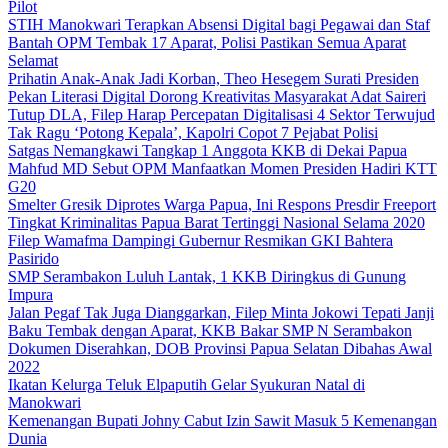
Pilot
STIH Manokwari Terapkan Absensi Digital bagi Pegawai dan Staf
Bantah OPM Tembak 17 Aparat, Polisi Pastikan Semua Aparat
Selamat
Prihatin Anak-Anak Jadi Korban, Theo Hesegem Surati Presiden
Pekan Literasi Digital Dorong Kreativitas Masyarakat Adat Saireri
Tutup DLA, Filep Harap Percepatan Digitalisasi 4 Sektor Terwujud
Tak Ragu ‘Potong Kepala’, Kapolri Copot 7 Pejabat Polisi
Satgas Nemangkawi Tangkap 1 Anggota KKB di Dekai Papua
Mahfud MD Sebut OPM Manfaatkan Momen Presiden Hadiri KTT
G20
Smelter Gresik Diprotes Warga Papua, Ini Respons Presdir Freeport
Tingkat Kriminalitas Papua Barat Tertinggi Nasional Selama 2020
Filep Wamafma Dampingi Gubernur Resmikan GKI Bahtera
Pasirido
SMP Serambakon Luluh Lantak, 1 KKB Diringkus di Gunung
Impura
Jalan Pegaf Tak Juga Dianggarkan, Filep Minta Jokowi Tepati Janji
Baku Tembak dengan Aparat, KKB Bakar SMP N Serambakon
Dokumen Diserahkan, DOB Provinsi Papua Selatan Dibahas Awal
2022
Ikatan Kelurga Teluk Elpaputih Gelar Syukuran Natal di
Manokwari
Kemenangan Bupati Johny Cabut Izin Sawit Masuk 5 Kemenangan
Dunia