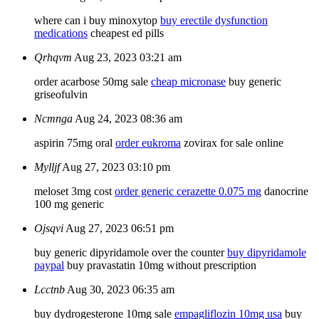
where can i buy minoxytop
buy erectile dysfunction
medications
cheapest ed pills
Qrhqvm
Aug 23, 2023 03:21 am
order acarbose 50mg sale
cheap micronase
buy generic
griseofulvin
Ncmnga
Aug 24, 2023 08:36 am
aspirin 75mg oral
order eukroma
zovirax for sale online
Mylljf
Aug 27, 2023 03:10 pm
meloset 3mg cost
order generic cerazette 0.075 mg
danocrine
100 mg generic
Ojsqvi
Aug 27, 2023 06:51 pm
buy generic dipyridamole over the counter
buy dipyridamole
paypal
buy pravastatin 10mg without prescription
Lcctnb
Aug 30, 2023 06:35 am
buy dydrogesterone 10mg sale
empagliflozin 10mg usa
buy