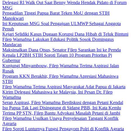
Delegasi RI Walk Out Saat Benny Wenda Hendak Pidato di Forum
MSG
Pengadilan Tinggi Papua Barat Teken MoU dengan STIH
Manokwari
Ini Keputusan MSG Soal Pengajuan ULMWP Sebagai Anggota
Penuh
Kejari Selidiki Kasus Dugaan Korupsi Dana Hibah di Teluk Bintuni
Filep Wamafma Lakukan Edukasi Politik Sosok Dominggus
Mandacan
Maksimalkan Dana Otsus, Senator Filep Sarankan Ini ke Pemda
Kepala LP2BH STIH Soroti Tajam 10 Program Prioritas Pj
Gubernur
Kunjungi Minyambouw, Filep Wamafma Terima Aspirasi Jalan
Rusak
Program KKN Berakhir, Filep Wamafma Apresiasi Mahasiswa
STIH
Filep Wamafma Terima Aspirasi Masyarakat Adat Papua di Jakarta
Kirim Delegasi Mahasiswa ke Malaysia, Ini Pesan Dr. Filep
Wamafma
Serap Aspirasi, Filep Wamafma Berdiskusi dengan Petani Kendal
Isu Papua Tak Lagi Disinggung di Sidang PBB, Ini Kata Kemlu
Terima PP STN, Filep Bantu Advokasi Masalah Petani di Jambi
Filep Wamafma Usulkan Upaya Penyelesaian Tangani Konflik
Agraria
Filep Soroti Lunturnya Fungsi Pengayom Polri di Konflik Agraria