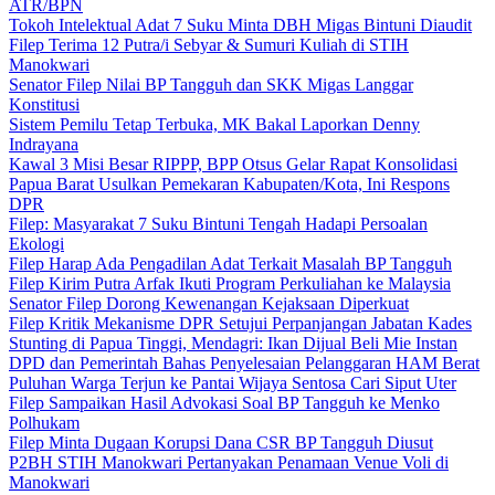
ATR/BPN
Tokoh Intelektual Adat 7 Suku Minta DBH Migas Bintuni Diaudit
Filep Terima 12 Putra/i Sebyar & Sumuri Kuliah di STIH
Manokwari
Senator Filep Nilai BP Tangguh dan SKK Migas Langgar
Konstitusi
Sistem Pemilu Tetap Terbuka, MK Bakal Laporkan Denny
Indrayana
Kawal 3 Misi Besar RIPPP, BPP Otsus Gelar Rapat Konsolidasi
Papua Barat Usulkan Pemekaran Kabupaten/Kota, Ini Respons
DPR
Filep: Masyarakat 7 Suku Bintuni Tengah Hadapi Persoalan
Ekologi
Filep Harap Ada Pengadilan Adat Terkait Masalah BP Tangguh
Filep Kirim Putra Arfak Ikuti Program Perkuliahan ke Malaysia
Senator Filep Dorong Kewenangan Kejaksaan Diperkuat
Filep Kritik Mekanisme DPR Setujui Perpanjangan Jabatan Kades
Stunting di Papua Tinggi, Mendagri: Ikan Dijual Beli Mie Instan
DPD dan Pemerintah Bahas Penyelesaian Pelanggaran HAM Berat
Puluhan Warga Terjun ke Pantai Wijaya Sentosa Cari Siput Uter
Filep Sampaikan Hasil Advokasi Soal BP Tangguh ke Menko
Polhukam
Filep Minta Dugaan Korupsi Dana CSR BP Tangguh Diusut
P2BH STIH Manokwari Pertanyakan Penamaan Venue Voli di
Manokwari