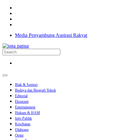
Media Penyambung Aspirasi Rakyat
Biak & Supiori
Budaya dan Biografi Tokoh
Editorial
Ekonomi
Entertainment
Hukum & HAM
Info Publik
Kesehatan
Olahraga
Opini