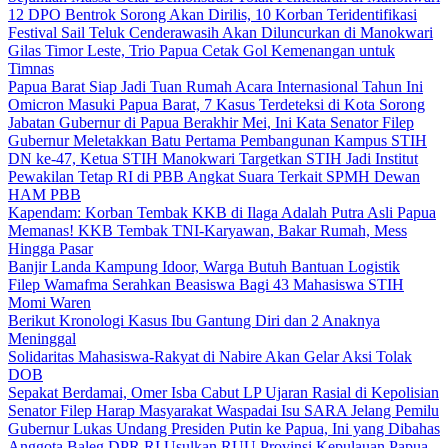
12 DPO Bentrok Sorong Akan Dirilis, 10 Korban Teridentifikasi
Festival Sail Teluk Cenderawasih Akan Diluncurkan di Manokwari
Gilas Timor Leste, Trio Papua Cetak Gol Kemenangan untuk
Timnas
Papua Barat Siap Jadi Tuan Rumah Acara Internasional Tahun Ini
Omicron Masuki Papua Barat, 7 Kasus Terdeteksi di Kota Sorong
Jabatan Gubernur di Papua Berakhir Mei, Ini Kata Senator Filep
Gubernur Meletakkan Batu Pertama Pembangunan Kampus STIH
DN ke-47, Ketua STIH Manokwari Targetkan STIH Jadi Institut
Pewakilan Tetap RI di PBB Angkat Suara Terkait SPMH Dewan
HAM PBB
Kapendam: Korban Tembak KKB di Ilaga Adalah Putra Asli Papua
Memanas! KKB Tembak TNI-Karyawan, Bakar Rumah, Mess
Hingga Pasar
Banjir Landa Kampung Idoor, Warga Butuh Bantuan Logistik
Filep Wamafma Serahkan Beasiswa Bagi 43 Mahasiswa STIH
Momi Waren
Berikut Kronologi Kasus Ibu Gantung Diri dan 2 Anaknya
Meninggal
Solidaritas Mahasiswa-Rakyat di Nabire Akan Gelar Aksi Tolak
DOB
Sepakat Berdamai, Omer Isba Cabut LP Ujaran Rasial di Kepolisian
Senator Filep Harap Masyarakat Waspadai Isu SARA Jelang Pemilu
Gubernur Lukas Undang Presiden Putin ke Papua, Ini yang Dibahas
Anggota Baleg DPR RI Usulkan RUU Provinsi Kepulauan Papua