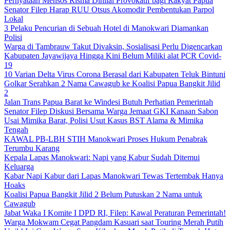
Pernyataan Mensos Risma Dinilai Provokatif bagi Rakyat Papua
Senator Filep Harap RUU Otsus Akomodir Pembentukan Parpol
Lokal
3 Pelaku Pencurian di Sebuah Hotel di Manokwari Diamankan
Polisi
Warga di Tambrauw Takut Divaksin, Sosialisasi Perlu Digencarkan
Kabupaten Jayawijaya Hingga Kini Belum Miliki alat PCR Covid-
19
10 Varian Delta Virus Corona Berasal dari Kabupaten Teluk Bintuni
Golkar Serahkan 2 Nama Cawagub ke Koalisi Papua Bangkit Jilid
2
Jalan Trans Papua Barat ke Windesi Butuh Perhatian Pemerintah
Senator Filep Diskusi Bersama Warga Jemaat GKI Kanaan Sabon
Usai Mimika Barat, Polisi Usut Kasus BST Alama & Mimika
Tengah
KAWAL PB-LBH STIH Manokwari Proses Hukum Penabrak
Terumbu Karang
Kepala Lapas Manokwari: Napi yang Kabur Sudah Ditemui
Keluarga
Kabar Napi Kabur dari Lapas Manokwari Tewas Tertembak Hanya
Hoaks
Koalisi Papua Bangkit Jilid 2 Belum Putuskan 2 Nama untuk
Cawagub
Jabat Waka I Komite I DPD RI, Filep: Kawal Peraturan Pemerintah!
Warga Mokwam Cegat Pangdam Kasuari saat Touring Merah Putih