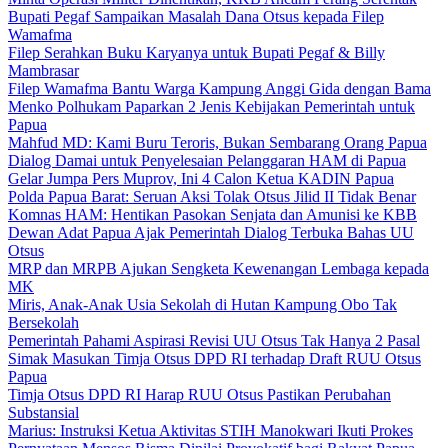
Bupati Pegaf Sampaikan Masalah Dana Otsus kepada Filep
Wamafma
Filep Serahkan Buku Karyanya untuk Bupati Pegaf & Billy
Mambrasar
Filep Wamafma Bantu Warga Kampung Anggi Gida dengan Bama
Menko Polhukam Paparkan 2 Jenis Kebijakan Pemerintah untuk
Papua
Mahfud MD: Kami Buru Teroris, Bukan Sembarang Orang Papua
Dialog Damai untuk Penyelesaian Pelanggaran HAM di Papua
Gelar Jumpa Pers Muprov, Ini 4 Calon Ketua KADIN Papua
Polda Papua Barat: Seruan Aksi Tolak Otsus Jilid II Tidak Benar
Komnas HAM: Hentikan Pasokan Senjata dan Amunisi ke KBB
Dewan Adat Papua Ajak Pemerintah Dialog Terbuka Bahas UU
Otsus
MRP dan MRPB Ajukan Sengketa Kewenangan Lembaga kepada
MK
Miris, Anak-Anak Usia Sekolah di Hutan Kampung Obo Tak
Bersekolah
Pemerintah Pahami Aspirasi Revisi UU Otsus Tak Hanya 2 Pasal
Simak Masukan Timja Otsus DPD RI terhadap Draft RUU Otsus
Papua
Timja Otsus DPD RI Harap RUU Otsus Pastikan Perubahan
Substansial
Marius: Instruksi Ketua Aktivitas STIH Manokwari Ikuti Prokes