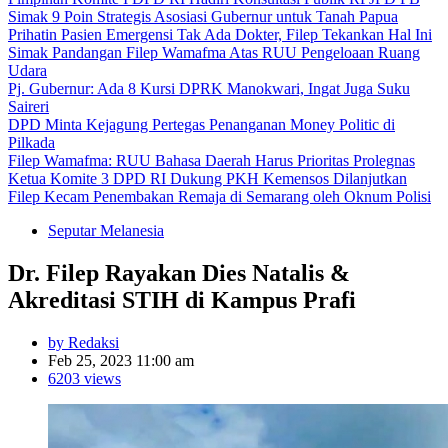
Simak 9 Poin Strategis Asosiasi Gubernur untuk Tanah Papua
Prihatin Pasien Emergensi Tak Ada Dokter, Filep Tekankan Hal Ini
Simak Pandangan Filep Wamafma Atas RUU Pengeloaan Ruang
Udara
Pj. Gubernur: Ada 8 Kursi DPRK Manokwari, Ingat Juga Suku
Saireri
DPD Minta Kejagung Pertegas Penanganan Money Politic di
Pilkada
Filep Wamafma: RUU Bahasa Daerah Harus Prioritas Prolegnas
Ketua Komite 3 DPD RI Dukung PKH Kemensos Dilanjutkan
Filep Kecam Penembakan Remaja di Semarang oleh Oknum Polisi
Seputar Melanesia
Dr. Filep Rayakan Dies Natalis &
Akreditasi STIH di Kampus Prafi
by Redaksi
Feb 25, 2023 11:00 am
6203 views