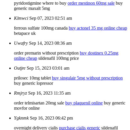
pyridostigmine where to buy
order mestinon 60mg sale
buy
generic maxalt 5mg
Klmwci
Sep 07, 2023 02:51 am
ferrous sulfate 100mg canada
buy actonel 35 mg online cheap
betapace uk
Uwafry
Sep 14, 2023 08:36 am
order premarin without prescription
buy dostinex 0.25mg
online cheap
sildenafil 100mg price
Outjre
Sep 15, 2023 03:01 am
prilosec 10mg tablet
buy singulair 5mg without prescription
buy generic lopressor
Rmjryz
Sep 16, 2023 11:35 am
order telmisartan 20mg sale
buy plaquenil online
buy generic
movfor online
Ygknmk
Sep 16, 2023 06:42 pm
overnight delivery cialis
purchase cialis generic
sildenafil