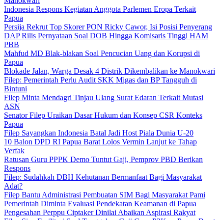
Manokwari
Indonesia Respons Kegiatan Anggota Parlemen Eropa Terkait
Papua
Persija Rekrut Top Skorer PON Ricky Cawor, Isi Posisi Penyerang
DAP Rilis Pernyataan Soal DOB Hingga Komisaris Tinggi HAM
PBB
Mahfud MD Blak-blakan Soal Pencucian Uang dan Korupsi di
Papua
Blokade Jalan, Warga Desak 4 Distrik Dikembalikan ke Manokwari
Filep: Pemerintah Perlu Audit SKK Migas dan BP Tangguh di
Bintuni
Filep Minta Mendagri Tinjau Ulang Surat Edaran Terkait Mutasi
ASN
Senator Filep Uraikan Dasar Hukum dan Konsep CSR Konteks
Papua
Filep Sayangkan Indonesia Batal Jadi Host Piala Dunia U-20
10 Balon DPD RI Papua Barat Lolos Vermin Lanjut ke Tahap
Verfak
Ratusan Guru PPPK Demo Tuntut Gaji, Pemprov PBD Berikan
Respons
Filep: Sudahkah DBH Kehutanan Bermanfaat Bagi Masyarakat
Adat?
Filep Bantu Administrasi Pembuatan SIM Bagi Masyarakat Pami
Pemerintah Diminta Evaluasi Pendekatan Keamanan di Papua
Pengesahan Perppu Ciptaker Dinilai Abaikan Aspirasi Rakyat