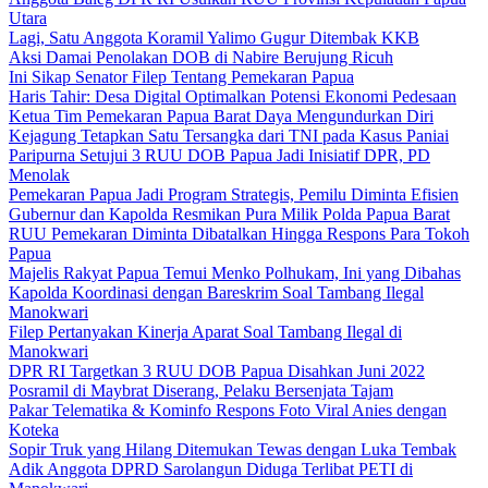
Utara
Lagi, Satu Anggota Koramil Yalimo Gugur Ditembak KKB
Aksi Damai Penolakan DOB di Nabire Berujung Ricuh
Ini Sikap Senator Filep Tentang Pemekaran Papua
Haris Tahir: Desa Digital Optimalkan Potensi Ekonomi Pedesaan
Ketua Tim Pemekaran Papua Barat Daya Mengundurkan Diri
Kejagung Tetapkan Satu Tersangka dari TNI pada Kasus Paniai
Paripurna Setujui 3 RUU DOB Papua Jadi Inisiatif DPR, PD
Menolak
Pemekaran Papua Jadi Program Strategis, Pemilu Diminta Efisien
Gubernur dan Kapolda Resmikan Pura Milik Polda Papua Barat
RUU Pemekaran Diminta Dibatalkan Hingga Respons Para Tokoh
Papua
Majelis Rakyat Papua Temui Menko Polhukam, Ini yang Dibahas
Kapolda Koordinasi dengan Bareskrim Soal Tambang Ilegal
Manokwari
Filep Pertanyakan Kinerja Aparat Soal Tambang Ilegal di
Manokwari
DPR RI Targetkan 3 RUU DOB Papua Disahkan Juni 2022
Posramil di Maybrat Diserang, Pelaku Bersenjata Tajam
Pakar Telematika & Kominfo Respons Foto Viral Anies dengan
Koteka
Sopir Truk yang Hilang Ditemukan Tewas dengan Luka Tembak
Adik Anggota DPRD Sarolangun Diduga Terlibat PETI di