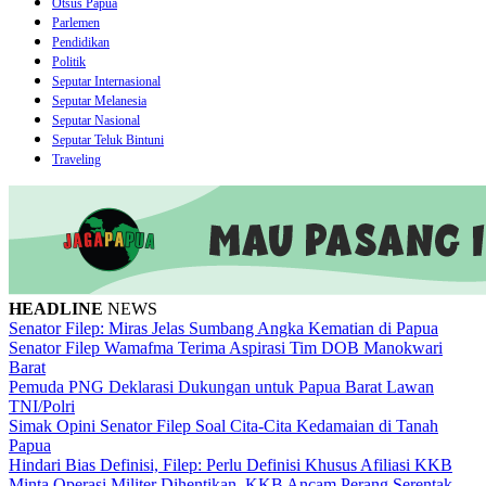
Otsus Papua
Parlemen
Pendidikan
Politik
Seputar Internasional
Seputar Melanesia
Seputar Nasional
Seputar Teluk Bintuni
Traveling
HEADLINE
NEWS
Senator Filep: Miras Jelas Sumbang Angka Kematian di Papua
Senator Filep Wamafma Terima Aspirasi Tim DOB Manokwari
Barat
Pemuda PNG Deklarasi Dukungan untuk Papua Barat Lawan
TNI/Polri
Simak Opini Senator Filep Soal Cita-Cita Kedamaian di Tanah
Papua
Hindari Bias Definisi, Filep: Perlu Definisi Khusus Afiliasi KKB
Minta Operasi Militer Dihentikan, KKB Ancam Perang Serentak