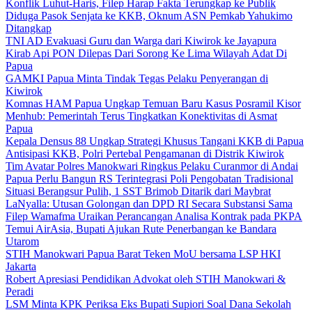
Konflik Luhut-Haris, Filep Harap Fakta Terungkap ke Publik
Diduga Pasok Senjata ke KKB, Oknum ASN Pemkab Yahukimo
Ditangkap
TNI AD Evakuasi Guru dan Warga dari Kiwirok ke Jayapura
Kirab Api PON Dilepas Dari Sorong Ke Lima Wilayah Adat Di
Papua
GAMKI Papua Minta Tindak Tegas Pelaku Penyerangan di
Kiwirok
Komnas HAM Papua Ungkap Temuan Baru Kasus Posramil Kisor
Menhub: Pemerintah Terus Tingkatkan Konektivitas di Asmat
Papua
Kepala Densus 88 Ungkap Strategi Khusus Tangani KKB di Papua
Antisipasi KKB, Polri Pertebal Pengamanan di Distrik Kiwirok
Tim Avatar Polres Manokwari Ringkus Pelaku Curanmor di Andai
Papua Perlu Bangun RS Terintegrasi Poli Pengobatan Tradisional
Situasi Berangsur Pulih, 1 SST Brimob Ditarik dari Maybrat
LaNyalla: Utusan Golongan dan DPD RI Secara Substansi Sama
Filep Wamafma Uraikan Perancangan Analisa Kontrak pada PKPA
Temui AirAsia, Bupati Ajukan Rute Penerbangan ke Bandara
Utarom
STIH Manokwari Papua Barat Teken MoU bersama LSP HKI
Jakarta
Robert Apresiasi Pendidikan Advokat oleh STIH Manokwari &
Peradi
LSM Minta KPK Periksa Eks Bupati Supiori Soal Dana Sekolah