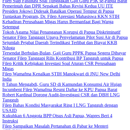
Filep Siap Fasilitasi Soal Tunggakan Gaji Guru P3K se-Papua Barat
Pemerintah dan DPR Sepakati Bahas Revisi Kedua UU ITE
Presiden Jokowi Didesak Batalkan Operasi Tempur di Papua
Tuntaskan Program, Dr. Filep Apresiasi Mahasiswa KKN STIH
Kehadiran Perusahaan Migas Harus Bermanfaat Bagi Warga
Setempat
Tokoh Agama Nilai Penanganan Korupsi di Papua Diskriminatif
Senator Filep Tanggapi Upaya Penyelamatan Pilot Susi Air di Papua
Sejumlah Pejabat Daerah Terindikasi Terlibat dan Biayai KKB
Nduga
Tersendat Berbulan-Bulan, Gaji Guru PPPK Papua Segera Dibayar
Senator Filep Tanggapi Rilis Kontribusi BP Tangguh untuk Papua
Filep Kritik Kebijakan Investasi Soal Aturan CSR Perusahaan
Migas
Filep Wamafma Kenalkan STIH Manokwari di JNU New Delhi
India
8 Tahun Mengabdi, Guru SD di Kamundan Konsumsi Air Hujan
Incumbent Filep Wamafma Resmi Daftar ke KPU Papua Barat
Robert Kardinal Dorong Audit-Investigasi CSR dan DBH LNG
Tangguh
Filep Bahas Kondisi Masyarakat Ring I LNG Tangguh dengan
USAID
Kukuhkan 6 Anggota BPP Otsus Asli Papua, Wapres Beri 4
Instruksi
Filep Sampaikan Masalah Pertanahan di Pabar ke Menteri