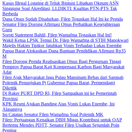
Kasus Illegal Logging di Teluk Bintuni Libatkan Oknum ASN
Singgung Soal Akreditasi, LLDIKTI: Kualitas PTN-PTS Tak
Berbeda
Dana Otsus Sudah Disalurkan, Filep Tegaskan Hal Ini ke Pemda
Senator Filep Dorong Afirmasi Otsus Perhatikan Kesejahteraan
Guru
Soroti Statement Bahlil, Filep Wamafma Tegaskan Hal Ini!
Wakil Ketua LPSK Temui Dr. Filep Wamafma di STIH Manokwari
Majelis Hakim Tipikor Jatuhkan Vonis Terhadap Lukas Enembe
Papua Barat Alokasikan Dana Bantuan Pendidikan Afirmasi Rp35
M
Filep Dorong Pemda Realisasikan Otsus Bagi Perguruan Tinggi
Pemprov Papua Barat Kaji Kompensasi Karbon Bagi Masyarakat
Adat
Filep Ajak Masyarakat Jaga Pulau Mansinam Bebas dari Sampah
Polemik Penunjukan Pj Gubernur Papua Barat, Permendagri
Dikritik
Di Raker PURT DPD RI, Filep Sampaikan ini ke Pemerintah
Provinsi
KPK Resmi Ajukan Banding Atas Vonis Lukas Enembe, Ini
Alasannya
Ini Catatan Senator Filep Wamafma Soal Polemik MK
Filep: Perjuangan Kenaikan DBH Migas Kontribusi untuk OAP
Bertemu Mendes PDTT, Senator Filep Usulkan Sejumlah Poin
Penting