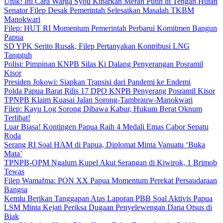
Unik! Ini Cara Warga Syou Kibarkan Merah Putih di Tengah Hutan
Senator Filep Desak Pemerintah Selesaikan Masalah TKBM
Manokwari
Filep: HUT RI Momentum Pemerintah Perbarui Komitmen Bangun
Papua
SD YPK Serito Rusak, Filep Pertanyakan Kontribusi LNG
Tangguh
Polisi: Pimpinan KNPB Silas Ki Dalang Penyerangan Posramil
Kisor
Presiden Jokowi: Siapkan Transisi dari Pandemi ke Endemi
Polda Papua Barat Rilis 17 DPO KNPB Penyerang Posramil Kisor
TPNPB Klaim Kuasai Jalan Sorong-Tambrauw-Manokwari
Filep: Kayu Log Sorong Dibawa Kabur, Hukum Berat Oknum
Terlibat!
Luar Biasa! Kontingen Papua Raih 4 Medali Emas Cabor Sepatu
Roda
Serang RI Soal HAM di Papua, Diplomat Minta Vanuatu ‘Buka
Mata’
TPNPB-OPM Ngalum Kupel Akui Serangan di Kiwirok, 1 Brimob
Tewas
Filep Wamafma: PON XX Papua Momentum Perekat Persaudaraan
Bangsa
Kemlu Berikan Tanggapan Atas Laporan PBB Soal Aktivis Papua
LSM Minta Kejati Periksa Dugaan Penyelewengan Dana Otsus di
Biak