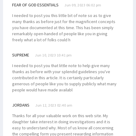
FEAR OF GOD ESSENTIALS
Jun 09, 2023 06:02 pm
I needed to post you this little bit of note so as to give
many thanks as before just for the magnificent concepts
you have documented at this time. This has been simply
remarkably open-handed of people like you in giving
freely what a lot of folks could h
SUPREME
Jun 10, 2023 10:41 pm
I needed to post you that little note to help give many
thanks as before with your splendid guidelines you've
contributed in this article. It is certainly particularly
generous of people like you to supply publicly what many
people would have made availabl
JORDANS
Jun 12, 2023 02:40 am
Thanks for all your valuable work on this web site. My
daughter take interest in doing investigations and it is
easy to understand why. Most of us know all concerning
the compelling form you present rewarding information