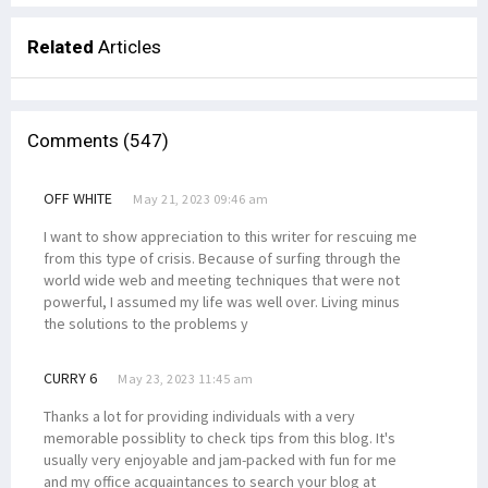
Related
Articles
Comments (547)
OFF WHITE
May 21, 2023 09:46 am
I want to show appreciation to this writer for rescuing me
from this type of crisis. Because of surfing through the
world wide web and meeting techniques that were not
powerful, I assumed my life was well over. Living minus
the solutions to the problems y
CURRY 6
May 23, 2023 11:45 am
Thanks a lot for providing individuals with a very
memorable possiblity to check tips from this blog. It's
usually very enjoyable and jam-packed with fun for me
and my office acquaintances to search your blog at