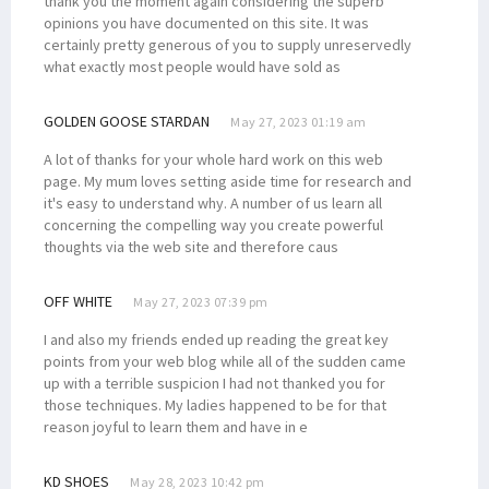
thank you the moment again considering the superb
opinions you have documented on this site. It was
certainly pretty generous of you to supply unreservedly
what exactly most people would have sold as
GOLDEN GOOSE STARDAN
May 27, 2023 01:19 am
A lot of thanks for your whole hard work on this web
page. My mum loves setting aside time for research and
it's easy to understand why. A number of us learn all
concerning the compelling way you create powerful
thoughts via the web site and therefore caus
OFF WHITE
May 27, 2023 07:39 pm
I and also my friends ended up reading the great key
points from your web blog while all of the sudden came
up with a terrible suspicion I had not thanked you for
those techniques. My ladies happened to be for that
reason joyful to learn them and have in e
KD SHOES
May 28, 2023 10:42 pm