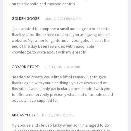
on this website and improve contrib
GOLDEN GOOSE
Jun 13, 2023 05:46 am
I just wanted to compose a small message to be able to
thank you for these nice concepts you are giving on this
website. My rather long internet investigation has at the
end of the day been rewarded with reasonable
knowledge to write about with my great fr
GOYARD STORE
Jun 14, 2023 08:50 am
Needed to create you a little bit of remark just to give
thanks again with your nice things you've discussed on
this site. It was simply particularly open-handed with you
to offer unreservedly precisely what a lot of people could
possibly have supplied for
ADIDAS YEEZY
Jun 15, 2023 12:23 pm
My spouse and i felt so lucky when John managed to do
his researching from the ideas he made through the site.