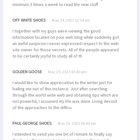
minimum 3 times a week to read the new stuff
OFF WHITE SHOES
May 24, 2023 12:54 pm
I together with my guys were viewing the good
information located on your web blog while suddenly got
an awful suspicion I never expressed respect to the web
site owner for those secrets. All of the people appeared
to be certainly joyful to study all of th
GOLDEN GOOSE
May 25, 2023 03:40 pm
I would like to show appreciation to the writer just for
bailing me out of this instance. Just after searching
through the world wide web and obtaining tips which are
not powerful, I assumed my life was done. Living devoid
of the approaches to the difficu
PAUL GEORGE SHOES
May 26, 2023 04:44 pm
I intended to send you one bit of remark to finally say