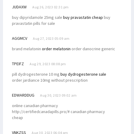
JUDAXW
Aug 26, 2023 02:31 pm
buy dipyridamole 25mg sale
buy pravastatin cheap
buy
pravastatin pills for sale
AGGMCV
Aug 27, 2023 05:09 am
brand melatonin
order melatonin
order danocrine generic
TPEIFZ
Aug 29, 2023 08:08 pm
pill dydrogesterone 10 mg
buy dydrogesterone sale
order jardiance 10mg without prescription
EDWARDDUG
Aug 30, 2023 09:02 am
online canadian pharmacy
http://certifiedcanadapills.pro/# canadian pharmacy
cheap
VNKZSS
Aug 30, 2023 06:04 pm