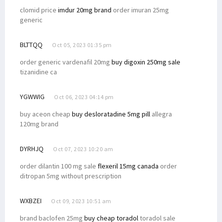
clomid price
imdur 20mg brand
order imuran 25mg
generic
BLTTQQ
Oct 05, 2023 01:35 pm
order generic vardenafil 20mg
buy digoxin 250mg sale
tizanidine ca
YGWWIG
Oct 06, 2023 04:14 pm
buy aceon cheap
buy desloratadine 5mg pill
allegra
120mg brand
DYRHJQ
Oct 07, 2023 10:20 am
order dilantin 100 mg sale
flexeril 15mg canada
order
ditropan 5mg without prescription
WXBZEI
Oct 09, 2023 10:51 am
brand baclofen 25mg
buy cheap toradol
toradol sale