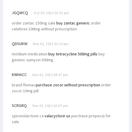
JGQWCQ
Oct 30, 2023 01:52 pm
order zantac 150mg sale
buy zantac generic
order
celebrex 100mg without prescription
QDSUKW
Nov 01, 2023 01:19 pm
motilium medication
buy tetracycline 500mg pills
buy
generic sumycin 500mg
KWHACC
Nov 01, 2023 04:47 pm
brand flomax
purchase zocor without prescription
order
zocor 10mg pill
SCRGRQ
Nov 03, 2023 03:07 pm
spironolactone ca
valacyclovir us
purchase propecia for
sale