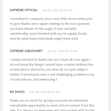
SUPREME OFFICIAL
Jun 01, 2023 01:01 am
I intended to compose you a very little observation just
to give thanks once again relating to the nice opinions
you have shown on this page. It was certainly
unbelievably open-handed with you to supply freely
exactly what many individuals might have sold
SUPREME SWEATSHIRT
Jun 03, 2023 03:05 am
I simply needed to thank you very much all over again. I
do not know the things I would have created without the
actual advice shared by you directly on such subject
matter. It previously was a real challenging problem in my
circumstances, but witnessing t
KD SHOES
Jun 04, 2023 05:14 am
Thank you so much for giving everyone an extremely
remarkable opportunity to read critical reviews from this
site. It is always so awesome and jam-packed with fun for