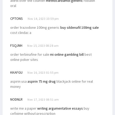
axetil over the counter
methocarbamol generic
robaxin
oral
CPTONS
Nov 14, 2023 10:59 pm
order trazodone 100mg generic
buy sildenafil 100mg sale
cost clindac a
FSQJNH
Nov 15, 2023 08:28 am
order terbinafine for sale
mi online gambling bill
best
online poker sites
KKAFGU
Nov 16, 2023 01:55 pm
aspirin usa
aspirin 75 mg drug
blackjack online for real
money
NODNLR
Nov 17, 2023 08:51 am
write me a paper
writing argumentative essays
buy
cefixime without prescription