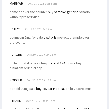
MARMWH
Oct 17, 2023 10:33 pm
pamelor over the counter
buy pamelor generic
panadol
without prescription
CNTFVX
Oct 20, 2023 02:24 am
coumadin 5mg for sale
paxil pills
metoclopramide over
the counter
PDRWBN
Oct 20, 2023 05:45 am
order orlistat online cheap
xenical 120mg usa
buy
diltiazem online cheap
NOPOFK
Oct 23, 2023 01:17 pm
pepcid 20mg sale
buy cozaar medication
buy tacrolimus
HTRAHK
Oct 24, 2023 01:46 am