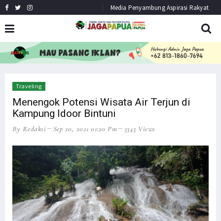
Media Penyambung Aspirasi Rakyat
HEADLINE
NEWS
Traveling
Menengok Potensi Wisata Air Terjun di
Kampung Idoor Bintuni
By Redaksi
Sep 20, 2021 01:20 Pm
3343 Views