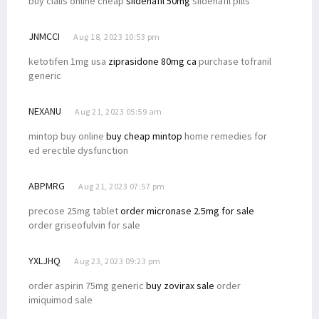
buy cialis online cheap
sildenafil 50mg
sildenafil pills
JNMCCI
Aug 18, 2023 10:53 pm
ketotifen 1mg usa
ziprasidone 80mg ca
purchase tofranil
generic
NEXANU
Aug 21, 2023 05:59 am
mintop buy online
buy cheap mintop
home remedies for
ed erectile dysfunction
ABPMRG
Aug 21, 2023 07:57 pm
precose 25mg tablet
order micronase 2.5mg for sale
order griseofulvin for sale
YXLJHQ
Aug 23, 2023 09:23 pm
order aspirin 75mg generic
buy zovirax sale
order
imiquimod sale