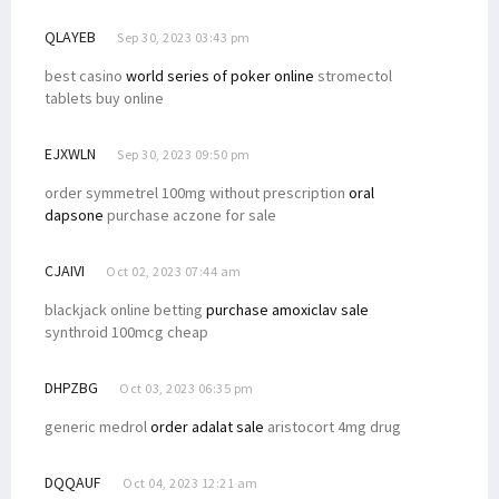
QLAYEB
Sep 30, 2023 03:43 pm
best casino
world series of poker online
stromectol
tablets buy online
EJXWLN
Sep 30, 2023 09:50 pm
order symmetrel 100mg without prescription
oral
dapsone
purchase aczone for sale
CJAIVI
Oct 02, 2023 07:44 am
blackjack online betting
purchase amoxiclav sale
synthroid 100mcg cheap
DHPZBG
Oct 03, 2023 06:35 pm
generic medrol
order adalat sale
aristocort 4mg drug
DQQAUF
Oct 04, 2023 12:21 am