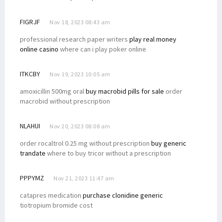
FIGRJF
Nov 18, 2023 08:43 am
professional research paper writers
play real money
online casino
where can i play poker online
ITKCBY
Nov 19, 2023 10:05 am
amoxicillin 500mg oral
buy macrobid pills for sale
order
macrobid without prescription
NLAHUI
Nov 20, 2023 08:08 am
order rocaltrol 0.25 mg without prescription
buy generic
trandate
where to buy tricor without a prescription
PPPYMZ
Nov 21, 2023 11:47 am
catapres medication
purchase clonidine generic
tiotropium bromide cost