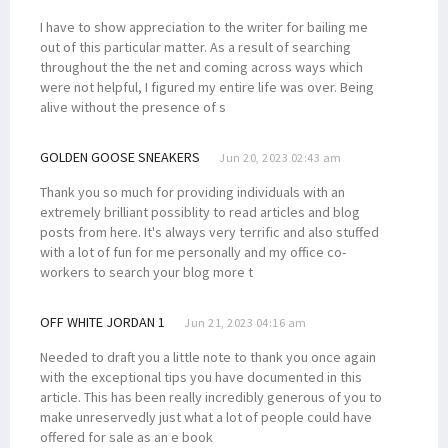
I have to show appreciation to the writer for bailing me
out of this particular matter. As a result of searching
throughout the the net and coming across ways which
were not helpful, I figured my entire life was over. Being
alive without the presence of s
GOLDEN GOOSE SNEAKERS
Jun 20, 2023 02:43 am
Thank you so much for providing individuals with an
extremely brilliant possiblity to read articles and blog
posts from here. It's always very terrific and also stuffed
with a lot of fun for me personally and my office co-
workers to search your blog more t
OFF WHITE JORDAN 1
Jun 21, 2023 04:16 am
Needed to draft you a little note to thank you once again
with the exceptional tips you have documented in this
article. This has been really incredibly generous of you to
make unreservedly just what a lot of people could have
offered for sale as an e book