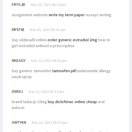
FRYSJB
Nov 03, 2023 06:19 pm
assignment website
write my term paper
essays writing
MFEFIB
Nov 05, 2023 05:53 pm
buy sildenafil online
order generic estradiol 2mg
how to
get estradiol without a prescription
NKEAGY
Nov 10, 2023 09:41 pm
buy generic tamoxifen
tamoxifen pill
budesonide allergy
nasal spray
IXWIXJ
Nov 11, 2023 03:25 pm
brand tadacip 10mg
buy diclofenac online cheap
oral
indocin
AWTYKN
Nov 12, 2023 05:55 pm