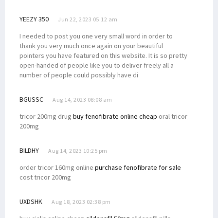
YEEZY 350
Jun 22, 2023 05:12 am
I needed to post you one very small word in order to
thank you very much once again on your beautiful
pointers you have featured on this website. It is so pretty
open-handed of people like you to deliver freely all a
number of people could possibly have di
BGUSSC
Aug 14, 2023 08:08 am
tricor 200mg drug
buy fenofibrate online cheap
oral tricor
200mg
BILDHY
Aug 14, 2023 10:25 pm
order tricor 160mg online
purchase fenofibrate for sale
cost tricor 200mg
UXDSHK
Aug 18, 2023 02:38 pm