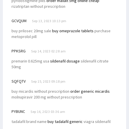
pyridostigmine pills
order maxalt 5mg online cheap
rizatriptan without prescription
GCVQUM
Sep 13, 2023 10:13 pm
buy prilosec 20mg sale
buy omeprazole tablets
purchase
metoprolol pill
PPKSRG
Sep 14, 2023 02:28 am
premarin 0.625mg usa
sildenafil dosage
sildenafil citrate
50mg
SQFQTV
Sep 15, 2023 09:18 pm
buy micardis without prescription
order generic micardis
molnupiravir 200 mg without prescription
PYBUNC
Sep 16, 2023 03:36 am
tadalafil brand name
buy tadalafil generic
viagra sildenafil