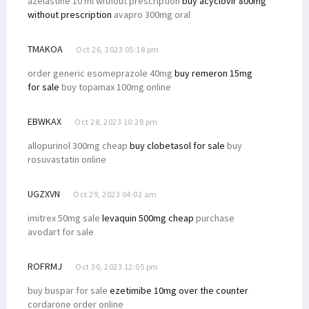
azelastine 10 ml without prescription
buy acyclovir 800mg
without prescription
avapro 300mg oral
TMAKOA
Oct 26, 2023 05:18 pm
order generic esomeprazole 40mg
buy remeron 15mg
for sale
buy topamax 100mg online
EBWKAX
Oct 28, 2023 10:28 pm
allopurinol 300mg cheap
buy clobetasol for sale
buy
rosuvastatin online
UGZXVN
Oct 29, 2023 04:02 am
imitrex 50mg sale
levaquin 500mg cheap
purchase
avodart for sale
ROFRMJ
Oct 30, 2023 12:05 pm
buy buspar for sale
ezetimibe 10mg over the counter
cordarone order online