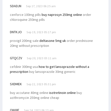
SDADJN
Sep 17, 2023 06:25 am
cenforce 100mg pills
buy naprosyn 250mg online
order
chloroquine 250mg pills
DNTKJO
Sep 19, 2023 05:17 pm
provigil 200mg sale
deltasone 5mg uk
order prednisone
20mg without prescription
GTQCZV
Sep 20, 2023 03:11 am
cefdinir 300mg usa
how to get lansoprazole without a
prescription
buy lansoprazole 30mg generic
SXDMEK
Sep 22, 2023 05:31 pm
buy accutane 40mg online
isotretinoin online
buy
azithromycin 250mg online cheap
OIHXIF
Sep 24, 2023 06:13 am