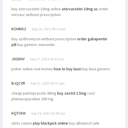
buy atorvastatin 10mg online
atorvastatin 10mg us
order
norvasc without prescription
KOHMSZ
Sep 24, 2023 09:10 pm
buy azithromycin without prescription
order gabapentin
pill
buy generic neurontin
JXGDHV
Sep 27, 2023 03:16 am
poker online real money
how to buy lasix
buy lasix generic
BJQCVR
Sep 27, 2023 05:31 pm
cheap pantoprazole 40mg
buy zestril 2.5mg
cost
phenazopyridine 200 mg
KQTOHX
Sep 29, 2023 02:08 am
slots casino
play blackjack online
buy albuterol sale