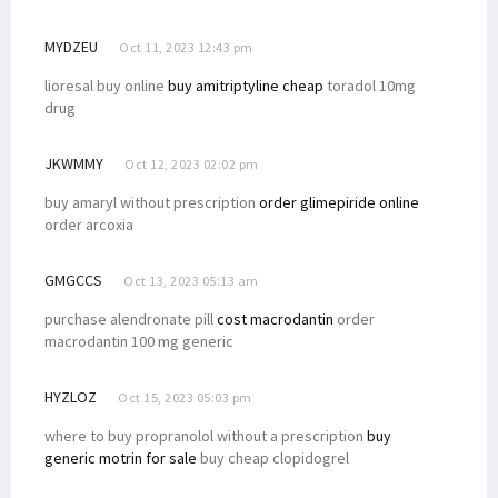
MYDZEU
Oct 11, 2023 12:43 pm
lioresal buy online
buy amitriptyline cheap
toradol 10mg
drug
JKWMMY
Oct 12, 2023 02:02 pm
buy amaryl without prescription
order glimepiride online
order arcoxia
GMGCCS
Oct 13, 2023 05:13 am
purchase alendronate pill
cost macrodantin
order
macrodantin 100 mg generic
HYZLOZ
Oct 15, 2023 05:03 pm
where to buy propranolol without a prescription
buy
generic motrin for sale
buy cheap clopidogrel