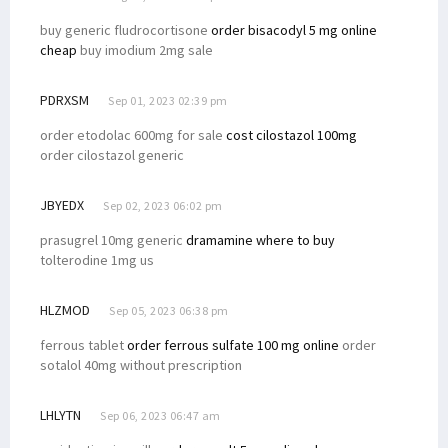
buy generic fludrocortisone
order bisacodyl 5 mg online
cheap
buy imodium 2mg sale
PDRXSM
Sep 01, 2023 02:39 pm
order etodolac 600mg for sale
cost cilostazol 100mg
order cilostazol generic
JBYEDX
Sep 02, 2023 06:02 pm
prasugrel 10mg generic
dramamine where to buy
tolterodine 1mg us
HLZMOD
Sep 05, 2023 06:38 pm
ferrous tablet
order ferrous sulfate 100 mg online
order
sotalol 40mg without prescription
LHLYTN
Sep 06, 2023 06:47 am