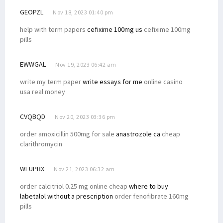
GEOPZL
Nov 18, 2023 01:40 pm
help with term papers
cefixime 100mg us
cefixime 100mg
pills
EWWGAL
Nov 19, 2023 06:42 am
write my term paper
write essays for me
online casino
usa real money
CVQBQD
Nov 20, 2023 03:36 pm
order amoxicillin 500mg for sale
anastrozole ca
cheap
clarithromycin
WEUPBX
Nov 21, 2023 06:32 am
order calcitriol 0.25 mg online cheap
where to buy
labetalol without a prescription
order fenofibrate 160mg
pills