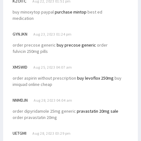
KZOITC
Aug 22, 2023 01:51 pm
buy minoxytop paypal
purchase mintop
best ed
medication
GYNJKN
Aug 23, 2023 01:24 pm
order precose generic
buy precose generic
order
fulvicin 250mg pills
XMSWID
Aug 25, 2023 04:07 am
order aspirin without prescription
buy levoflox 250mg
buy
imiquad online cheap
NNMDJN
Aug 28, 2023 04:04 am
order dipyridamole 25mg generic
pravastatin 20mg sale
order pravastatin 20mg
UETGMI
Aug 28, 2023 03:29 pm