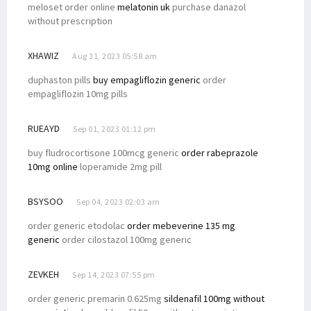
meloset order online
melatonin uk
purchase danazol
without prescription
XHAWIZ
Aug 31, 2023 05:58 am
duphaston pills
buy empagliflozin generic
order
empagliflozin 10mg pills
RUEAYD
Sep 01, 2023 01:12 pm
buy fludrocortisone 100mcg generic
order rabeprazole
10mg online
loperamide 2mg pill
BSYSOO
Sep 04, 2023 02:03 am
order generic etodolac
order mebeverine 135 mg
generic
order cilostazol 100mg generic
ZEVKEH
Sep 14, 2023 07:55 pm
order generic premarin 0.625mg
sildenafil 100mg without