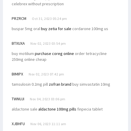
celebrex without prescription
PRZRCM
Oct 31, 2023 05:24 pm
buspar 5mg oral
buy zetia for sale
cordarone 100mg us
BTXUXA
Nov 02, 2023 03:54 pm
buy motilium
purchase coreg online
order tetracycline
250mg online cheap
BIMIPX
Nov 02, 2023 07:42 pm
tamsulosin 0.2mg pill
zofran brand
buy simvastatin 10mg
TWNUJI
Nov 04, 2023 03:06 pm
aldactone sale
aldactone 100mg pills
finpecia tablet
XJBHFU
Nov 06, 2023 11:11 am