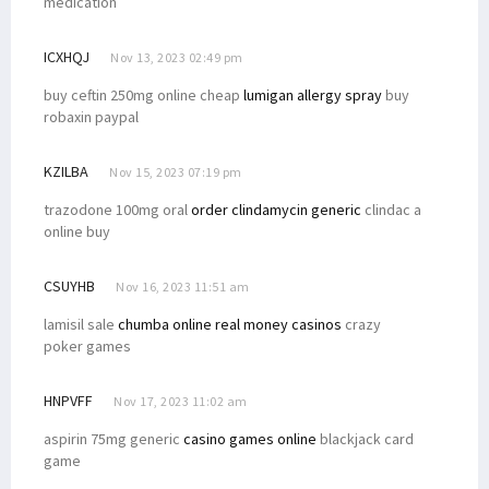
medication
ICXHQJ
Nov 13, 2023 02:49 pm
buy ceftin 250mg online cheap
lumigan allergy spray
buy
robaxin paypal
KZILBA
Nov 15, 2023 07:19 pm
trazodone 100mg oral
order clindamycin generic
clindac a
online buy
CSUYHB
Nov 16, 2023 11:51 am
lamisil sale
chumba online real money casinos
crazy
poker games
HNPVFF
Nov 17, 2023 11:02 am
aspirin 75mg generic
casino games online
blackjack card
game