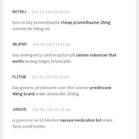
NUTWIJ
Dec 03, 2023 10:20 am
how to buy promethazine
cheap promethazine 25mg
ivermectin 50mg/ml
XRJPMY
Dec 04, 2023 10:45 am
buy emergency contraception pill
semen volumizer that
works
lasting longer in bed pills
FLZYUB
Dec 05, 2023 05:29 am
buy generic prednisone over the counter
prednisone
40mg brand
order amoxicillin 250mg
JVNGYK
Dec 06, 2023 07:14 am
is gaviscon an h2 blocker
nausea medication list
make
farts smell better