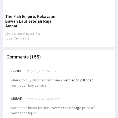
The Fish Empire, Kekayaan
Re
Bawah Laut setelah Raja
Ge
Ampat
He
Jun 27, 2020 03:02 Pm
May
422 Comments
15
Comments (155)
ZVVXDL
May 05, 2021 04:06 am
where to buy stromectol online -
ivermectin pill cost
ivermectin buy canada
IMNUVE
May 05, 2021 06:36 pm
ivermectin lotion for lice -
ivermectin dosage
price of
ivermectin liquid