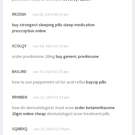
RRZENA
Jan 06, 2024 06:34 am
buy strongest sleeping pills
sleep medication
prescription online
XCOLQY
Jan 08, 2024 12:19 pm
order prednisone 20mg
buy generic prednisone
BAGJRD
Jan 10, 2024 01:57 pm
how to use peppermint oil for acid reflux
baycip pills
RRWBEN
Jan 12, 2024 01:29 pm
how do dermatologists treat acne
order betamethasone
20gm online cheap
dermatologist acne treatment pills
SQNBXQ
Jan 15, 2024 12:19 pm