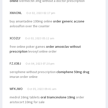
online
ivermectin 3mg without a doctor prescription
XWAONL
Oct 02, 2023 02:17 pm
buy amantadine 100mg online
order generic aczone
avlosulfon over the counter
XCOZLY
Oct 03, 2023 05:12 am
free online poker games
order amoxiclav without
prescription
levoxyl online order
FZJOBJ
Oct 04, 2023 07:20 pm
serophene without prescription
clomiphene 50mg drug
imuran order online
WFKJWO
Oct 05, 2023 09:41 am
medrol 16mg tablets
oral triamcinolone 10mg
order
aristocort 10mg for sale