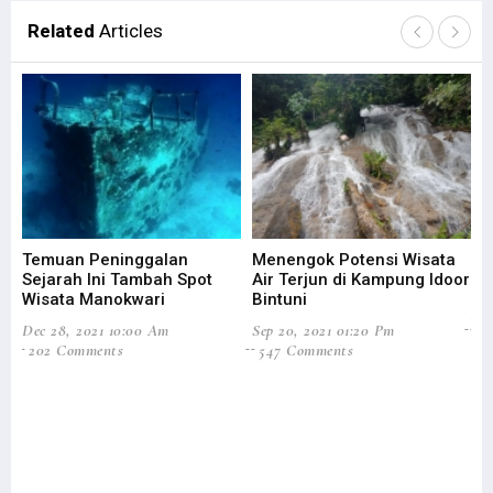
Related
Articles
Temuan Peninggalan
Menengok Potensi Wisata
PO
Sejarah Ini Tambah Spot
Air Terjun di Kampung Idoor
Bi
Wisata Manokwari
Bintuni
Jun
Dec 28, 2021 10:00 Am
Sep 20, 2021 01:20 Pm
5
202 Comments
547 Comments