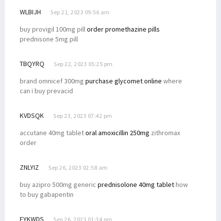
WLBIJH
Sep 21, 2023 09:56 am
buy provigil 100mg pill
order promethazine pills
prednisone 5mg pill
TBQYRQ
Sep 22, 2023 05:25 pm
brand omnicef 300mg
purchase glycomet online
where
can i buy prevacid
KVDSQK
Sep 23, 2023 07:42 pm
accutane 40mg tablet
oral amoxicillin 250mg
zithromax
order
ZNLYIZ
Sep 26, 2023 02:58 am
buy azipro 500mg generic
prednisolone 40mg tablet
how
to buy gabapentin
FYKWDS
Sep 26, 2023 01:34 pm