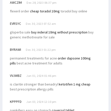
AWCZIM
Dec 28, 2023 06:37 pm
flexeril order
cheap toradol 10mg
toradol buy online
EVRSYC
Dec 30, 2023 07:52 am
gloperba sale
buy inderal 10mg without prescription
buy
generic methotrexate for sale
BYRAWI
Dec 30, 2023 01:22 pm
permanent treatments for acne
order dapsone 100mg
pills
best acne treatment for adults
VVJWBZ
Jan 01, 2024 01:46 pm
is claritin stronger than benadryl
ketotifen 1 mg cheap
best prescription allergy pills
KPPPFD
Jan 03, 2024 12:10 pm
painkillers easy on stomach
coversyl tablet