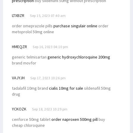
prescription
buy sildenafil 50mg without prescription
LTXBZR
Sep 15, 2023 07:40 am
order omeprazole pills
purchase singulair online
order
metoprolol 50mg online
HMEQZR
Sep 16, 2023 04:10 pm
generic telmisartan
generic hydroxychloroquine 200mg
brand movfor
VAJYJH
Sep 17, 2023 10:26 pm
tadalafil 10mg brand
cialis 10mg for sale
sildenafil 50mg
drug
YCKOZK
Sep 18, 2023 10:29 pm
cenforce 50mg tablet
order naproxen 500mg pill
buy
cheap chloroquine