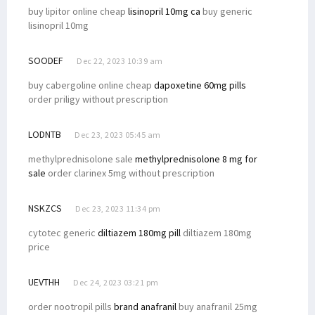
buy lipitor online cheap
lisinopril 10mg ca
buy generic
lisinopril 10mg
SOODEF
Dec 22, 2023 10:39 am
buy cabergoline online cheap
dapoxetine 60mg pills
order priligy without prescription
LODNTB
Dec 23, 2023 05:45 am
methylprednisolone sale
methylprednisolone 8 mg for
sale
order clarinex 5mg without prescription
NSKZCS
Dec 23, 2023 11:34 pm
cytotec generic
diltiazem 180mg pill
diltiazem 180mg
price
UEVTHH
Dec 24, 2023 03:21 pm
order nootropil pills
brand anafranil
buy anafranil 25mg