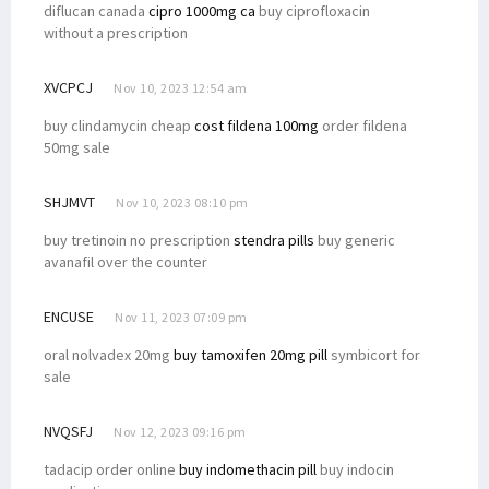
diflucan canada
cipro 1000mg ca
buy ciprofloxacin
without a prescription
XVCPCJ
Nov 10, 2023 12:54 am
buy clindamycin cheap
cost fildena 100mg
order fildena
50mg sale
SHJMVT
Nov 10, 2023 08:10 pm
buy tretinoin no prescription
stendra pills
buy generic
avanafil over the counter
ENCUSE
Nov 11, 2023 07:09 pm
oral nolvadex 20mg
buy tamoxifen 20mg pill
symbicort for
sale
NVQSFJ
Nov 12, 2023 09:16 pm
tadacip order online
buy indomethacin pill
buy indocin