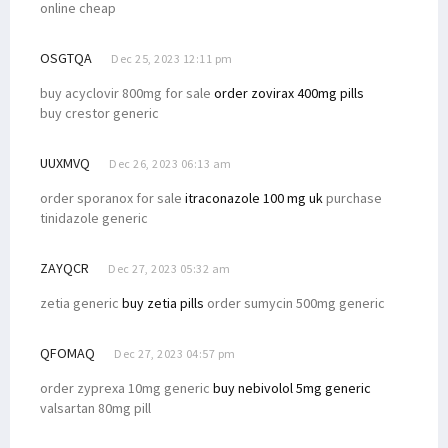
online cheap
OSGTQA
Dec 25, 2023 12:11 pm
buy acyclovir 800mg for sale
order zovirax 400mg pills
buy crestor generic
UUXMVQ
Dec 26, 2023 06:13 am
order sporanox for sale
itraconazole 100 mg uk
purchase
tinidazole generic
ZAYQCR
Dec 27, 2023 05:32 am
zetia generic
buy zetia pills
order sumycin 500mg generic
QFOMAQ
Dec 27, 2023 04:57 pm
order zyprexa 10mg generic
buy nebivolol 5mg generic
valsartan 80mg pill