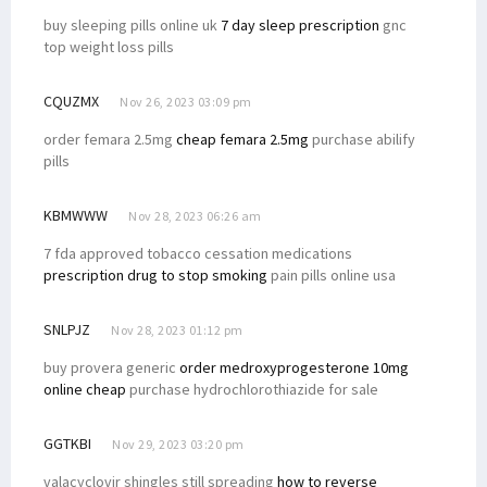
buy sleeping pills online uk
7 day sleep prescription
gnc
top weight loss pills
CQUZMX
Nov 26, 2023 03:09 pm
order femara 2.5mg
cheap femara 2.5mg
purchase abilify
pills
KBMWWW
Nov 28, 2023 06:26 am
7 fda approved tobacco cessation medications
prescription drug to stop smoking
pain pills online usa
SNLPJZ
Nov 28, 2023 01:12 pm
buy provera generic
order medroxyprogesterone 10mg
online cheap
purchase hydrochlorothiazide for sale
GGTKBI
Nov 29, 2023 03:20 pm
valacyclovir shingles still spreading
how to reverse