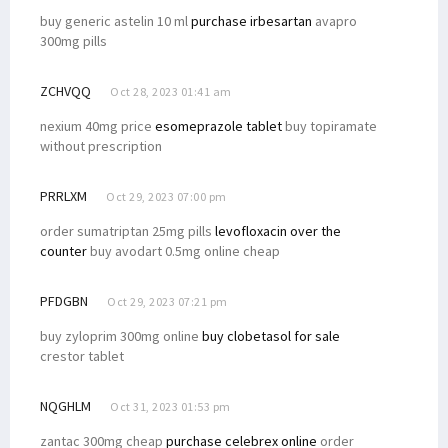
buy generic astelin 10 ml
purchase irbesartan
avapro
300mg pills
ZCHVQQ
Oct 28, 2023 01:41 am
nexium 40mg price
esomeprazole tablet
buy topiramate
without prescription
PRRLXM
Oct 29, 2023 07:00 pm
order sumatriptan 25mg pills
levofloxacin over the
counter
buy avodart 0.5mg online cheap
PFDGBN
Oct 29, 2023 07:21 pm
buy zyloprim 300mg online
buy clobetasol for sale
crestor tablet
NQGHLM
Oct 31, 2023 01:53 pm
zantac 300mg cheap
purchase celebrex online
order