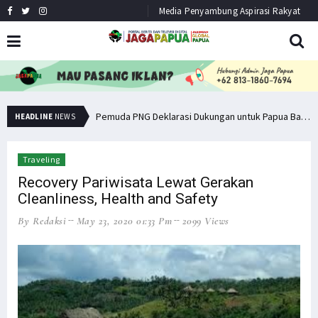
Media Penyambung Aspirasi Rakyat
Senator Filep Wamafma Terima Aspirasi Tim DOB Manokwari Barat
Pemuda PNG Deklarasi Dukungan untuk Papua Barat Lawan TNI/Polri
HEADLINE
NEWS
Traveling
Recovery Pariwisata Lewat Gerakan
Cleanliness, Health and Safety
By Redaksi
May 23, 2020 01:33 Pm
2099 Views