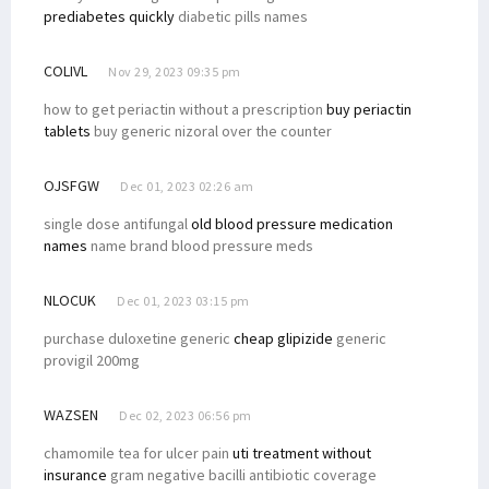
prediabetes quickly
diabetic pills names
COLIVL
Nov 29, 2023 09:35 pm
how to get periactin without a prescription
buy periactin
tablets
buy generic nizoral over the counter
OJSFGW
Dec 01, 2023 02:26 am
single dose antifungal
old blood pressure medication
names
name brand blood pressure meds
NLOCUK
Dec 01, 2023 03:15 pm
purchase duloxetine generic
cheap glipizide
generic
provigil 200mg
WAZSEN
Dec 02, 2023 06:56 pm
chamomile tea for ulcer pain
uti treatment without
insurance
gram negative bacilli antibiotic coverage