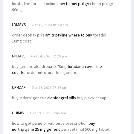
loratadine for sale online
how to buy priligy
cheap priligy
90mg
LDMSYS
Oct 12, 2023 04:50 am
order ozobax pills
amitriptyline where to buy
toradol
10mg cost
NNUAVL
Oct 14, 2023 02:28 pm
buy generic alendronate 70mg
furadantin over the
counter
order nitrofurantoin generic
UFHZAF
Oct 16, 2023 07:36 pm
buy inderal generic
clopidogrel pills
buy plavix cheap
LIHIMW
Oct 19, 2023 12:45 am
how to get pamelor without a prescription
buy
nortriptyline 25 mg generic
paracetamol 500 mg tablet