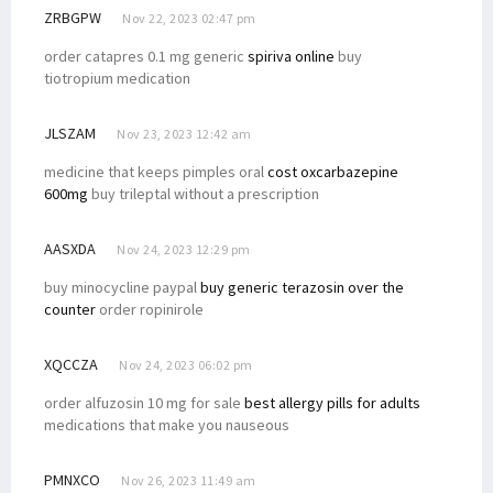
ZRBGPW
Nov 22, 2023 02:47 pm
order catapres 0.1 mg generic
spiriva online
buy
tiotropium medication
JLSZAM
Nov 23, 2023 12:42 am
medicine that keeps pimples oral
cost oxcarbazepine
600mg
buy trileptal without a prescription
AASXDA
Nov 24, 2023 12:29 pm
buy minocycline paypal
buy generic terazosin over the
counter
order ropinirole
XQCCZA
Nov 24, 2023 06:02 pm
order alfuzosin 10 mg for sale
best allergy pills for adults
medications that make you nauseous
PMNXCO
Nov 26, 2023 11:49 am