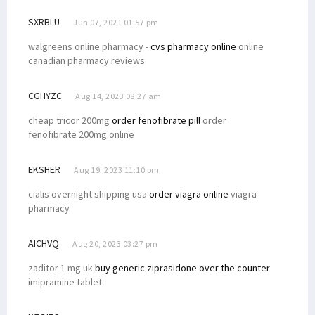
SXRBLU
Jun 07, 2021 01:57 pm
walgreens online pharmacy -
cvs pharmacy online
online
canadian pharmacy reviews
CGHYZC
Aug 14, 2023 08:27 am
cheap tricor 200mg
order fenofibrate pill
order
fenofibrate 200mg online
EKSHER
Aug 19, 2023 11:10 pm
cialis overnight shipping usa
order viagra online
viagra
pharmacy
AICHVQ
Aug 20, 2023 03:27 pm
zaditor 1 mg uk
buy generic ziprasidone over the counter
imipramine tablet