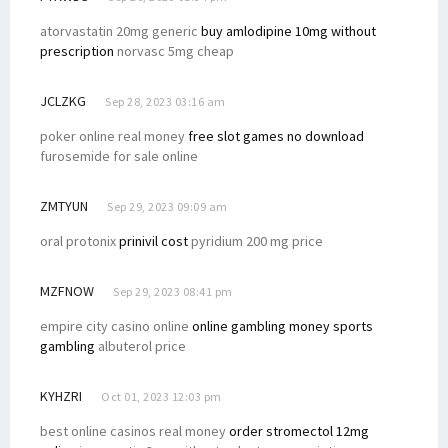
atorvastatin 20mg generic
buy amlodipine 10mg without
prescription
norvasc 5mg cheap
JCLZKG
Sep 28, 2023 03:16 am
poker online real money
free slot games no download
furosemide for sale online
ZMTYUN
Sep 29, 2023 09:09 am
oral protonix
prinivil cost
pyridium 200 mg price
MZFNOW
Sep 29, 2023 08:41 pm
empire city casino online
online gambling money sports
gambling
albuterol price
KYHZRI
Oct 01, 2023 12:03 pm
best online casinos real money
order stromectol 12mg