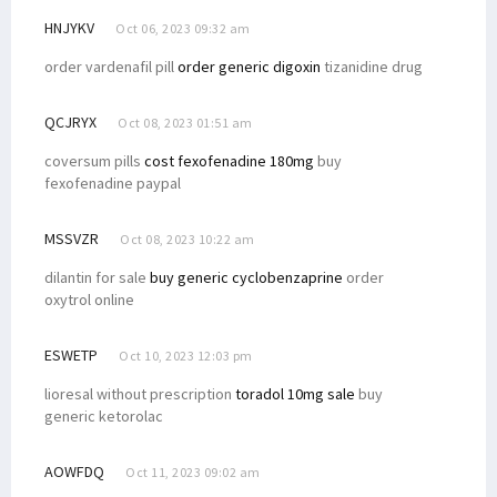
HNJYKV
Oct 06, 2023 09:32 am
order vardenafil pill
order generic digoxin
tizanidine drug
QCJRYX
Oct 08, 2023 01:51 am
coversum pills
cost fexofenadine 180mg
buy
fexofenadine paypal
MSSVZR
Oct 08, 2023 10:22 am
dilantin for sale
buy generic cyclobenzaprine
order
oxytrol online
ESWETP
Oct 10, 2023 12:03 pm
lioresal without prescription
toradol 10mg sale
buy
generic ketorolac
AOWFDQ
Oct 11, 2023 09:02 am