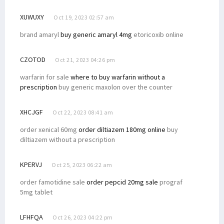
XUWUXY
Oct 19, 2023 02:57 am
brand amaryl
buy generic amaryl 4mg
etoricoxib online
CZOTOD
Oct 21, 2023 04:26 pm
warfarin for sale
where to buy warfarin without a
prescription
buy generic maxolon over the counter
XHCJGF
Oct 22, 2023 08:41 am
order xenical 60mg
order diltiazem 180mg online
buy
diltiazem without a prescription
KPERVJ
Oct 25, 2023 06:22 am
order famotidine sale
order pepcid 20mg sale
prograf
5mg tablet
LFHFQA
Oct 26, 2023 04:22 pm