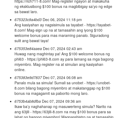
https://rich711-8.com! Mag-register ngayon at makakuha
ng eksklusibong $100 bonus na magbibigay sa’yo ng edge
sa bawat laro.
675323c9a4bd3
Dec 06, 2024 11:18 pm
Ang kasiyahan ay nagsisimula sa tayabet - https://tayabet-
8.com! Mag-sign up na at tamasahin ang iyong $100
welcome bonus para mas maraming panalo. Siguradong
sulit ang bawat taya!
675353e84aaea
Dec 07, 2024 02:43 am
Huwag nang maghintay pa! Ang $100 welcome bonus ng
phl63 - https://phl63-8.com ay para lamang sa mga bagong
miyembro. Mag-register na at simulan ang kasiyahan
online.
675383e9d7837
Dec 07, 2024 06:08 am
Panalo mula sa simula! Sumali sa unobet - https://unobet-
8.com bilang bagong miyembro at makatanggap ng $100
bonus na magagamit sa paborito mong laro.
6753b4ab8dfba
Dec 07, 2024 09:36 am
Ikaw ba’y naghahanap ng masuwerteng simula? Narito na
ang 63jili - https://63jili-8.com na may $100 bonus para sa
lahat ng bagong miyembro! Magparehistro na at tamasahin