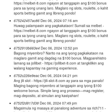
https://melbet-8.com ngayon at tanggapin ang $100 bonus
para sa iyong unang laro. Maglaro ng slots, roulette, o kahit
sports betting gamit ang libreng pondo!
675242457ac86
Dec 06, 2024 07:16 am
Huwag palampasin ang pagkakataon! Sumali sa melbet -
https://melbet-8.com ngayon at tanggapin ang $100 bonus
para sa iyong unang laro. Maglaro ng slots, roulette, o kahit
sports betting gamit ang libreng pondo!
6752910b663e4
Dec 06, 2024 12:52 pm
Bagong miyembro? Narito na ang iyong pagkakataon na
maglaro gamit ang dagdag na $100 bonus. Magparehistro
lamang sa jollibet - https://jollibet-8.com at tangkilikin ang
walang kapantay na gaming experience.
6752c226e9eac
Dec 06, 2024 04:21 pm
Ang jili slot - https://jili-slot-8.com ay para sa mga panalo!
Maging bagong miyembro at tanggapin ang iyong $100
welcome bonus. Simple lang ang proseso—mag-register,
mag-deposito, at simulan ang kasiyahan!
6752f2d817d38
Dec 06, 2024 07:49 pm
Magsimula ng masaya at panalong adventure sa rich711 -