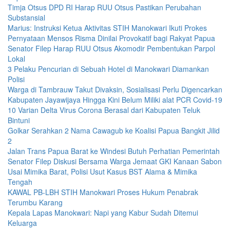
Timja Otsus DPD RI Harap RUU Otsus Pastikan Perubahan
Substansial
Marius: Instruksi Ketua Aktivitas STIH Manokwari Ikuti Prokes
Pernyataan Mensos Risma Dinilai Provokatif bagi Rakyat Papua
Senator Filep Harap RUU Otsus Akomodir Pembentukan Parpol
Lokal
3 Pelaku Pencurian di Sebuah Hotel di Manokwari Diamankan
Polisi
Warga di Tambrauw Takut Divaksin, Sosialisasi Perlu Digencarkan
Kabupaten Jayawijaya Hingga Kini Belum Miliki alat PCR Covid-19
10 Varian Delta Virus Corona Berasal dari Kabupaten Teluk
Bintuni
Golkar Serahkan 2 Nama Cawagub ke Koalisi Papua Bangkit Jilid
2
Jalan Trans Papua Barat ke Windesi Butuh Perhatian Pemerintah
Senator Filep Diskusi Bersama Warga Jemaat GKI Kanaan Sabon
Usai Mimika Barat, Polisi Usut Kasus BST Alama & Mimika
Tengah
KAWAL PB-LBH STIH Manokwari Proses Hukum Penabrak
Terumbu Karang
Kepala Lapas Manokwari: Napi yang Kabur Sudah Ditemui
Keluarga