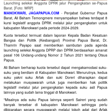
Launching seleksi Anggota DPRK jalur Pengangkatan se-Papua
Barat. [Foto: WRP]
MANOKWARI, JAGAPAPUA.COM
-
Penjabat Gubernur Papua
Barat, Ali Baham Temongmere menyampaikan bahwa terdapat 8
kursi legislatif anggota DPRK melalui jalur pengangkatan untuk
kabupaten Manokwari pada periode 2024-2029.
Kuota tersebut termuat dalam laporan Kepala Badan Kesatuan
Bangsa dan Politik (Kesbangpol) Provinsi Papua Barat, Dr.
Thamrin Payapo saat memberikan sambutan pada agenda
launching seleksi Anggota DPRP dan DPRK berdasarkan amanat
pasal 106 Undang-undang Nomor 2 Tahun 2021 tentang Otsus
Papua.
Ali Baham berharap kuota tersebut dapat mengakamodasi suku-
suku yang berdiam di Kabupaten Manokwari. Menurutnya, kedua
suku yakni suku Arfak dan suki Doreri diharapkan dapat
melakukan musyawarah untuk juga memberikan hak politik
legislatif melalui jalur pengangkatan kepada suku asli Papua
lainnya yang sudah lama tinggal di Manokwari.
"Misalnya ada suku Papua lainnya seperti Saireri yang sudah
banyak tersebar di kabupaten Manokwari sehingga perlu
dibicarakan secara musyawarah melalui tokoh adat dari Arfak