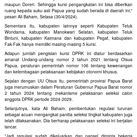
maupun Doreri. Sehingga kursi pengangkatan ini bisa diberikan
ruang kepada suku asli Papua yang sudah berada di daerah ini,"
pesan Ali Baham, Selasa (30/4/2024).
Sementara itu, kabupaten lainnya seperti Kabupaten Teluk
Wondama, kabupaten Manokwari Selatan, kabupaten Teluk
Bintuni, kabupaten Kaimana dan kabupaten Pegaf, kabupaten
Fak-Fak hanya memiliki masing-masing 5 kursi.
Adapun jumlah pengisian kursi DPRK ini diatur berdasarkan
amanat Undang-undang nomor 2 tahun 2021 tentang Otsus
Papua, peraturan pemerintah nomor 106 tentang kewenangan
dan kelembagaan pelaksanaan kebijakan otonomi khusus.
Sejalan dengan UU Otsus itu, pemerintah provinsi Papua Barat
juga merumuskan dalam Peraturan Gubernur Papua Barat nomor
2 tahun 2024 tentang mekanisme pelaksanan seleksi calon
anggota DPRK periode 2024-2029.
Selanjutnya, kata Ali Baham, pembentukan regulasi turunan
sebagai acuan mengangkat panitia seleksi tingkat kabupaten juga
telah dilaksanakan. Dia berharap pelaksanaan seleksi ini berjalan
lancar.
"Jadi regulasi sudah dikeluarkan dan pansel diminta bekerja