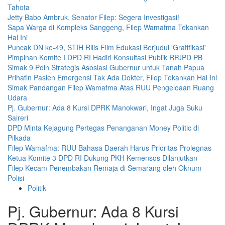
Tahota
Jetty Babo Ambruk, Senator Filep: Segera Investigasi!
Sapa Warga di Kompleks Sanggeng, Filep Wamafma Tekankan
Hal Ini
Puncak DN ke-49, STIH Rilis Film Edukasi Berjudul 'Gratifikasi'
Pimpinan Komite I DPD RI Hadiri Konsultasi Publik RPJPD PB
Simak 9 Poin Strategis Asosiasi Gubernur untuk Tanah Papua
Prihatin Pasien Emergensi Tak Ada Dokter, Filep Tekankan Hal Ini
Simak Pandangan Filep Wamafma Atas RUU Pengeloaan Ruang
Udara
Pj. Gubernur: Ada 8 Kursi DPRK Manokwari, Ingat Juga Suku
Saireri
DPD Minta Kejagung Pertegas Penanganan Money Politic di
Pilkada
Filep Wamafma: RUU Bahasa Daerah Harus Prioritas Prolegnas
Ketua Komite 3 DPD RI Dukung PKH Kemensos Dilanjutkan
Filep Kecam Penembakan Remaja di Semarang oleh Oknum
Polisi
Politik
Pj. Gubernur: Ada 8 Kursi