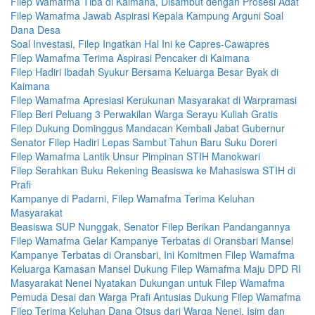
Filep Wamafma Tiba di Kaimana, Disambut dengan Prosesi Adat
Filep Wamafma Jawab Aspirasi Kepala Kampung Arguni Soal
Dana Desa
Soal Investasi, Filep Ingatkan Hal Ini ke Capres-Cawapres
Filep Wamafma Terima Aspirasi Pencaker di Kaimana
Filep Hadiri Ibadah Syukur Bersama Keluarga Besar Byak di
Kaimana
Filep Wamafma Apresiasi Kerukunan Masyarakat di Warpramasi
Filep Beri Peluang 3 Perwakilan Warga Serayu Kuliah Gratis
Filep Dukung Dominggus Mandacan Kembali Jabat Gubernur
Senator Filep Hadiri Lepas Sambut Tahun Baru Suku Doreri
Filep Wamafma Lantik Unsur Pimpinan STIH Manokwari
Filep Serahkan Buku Rekening Beasiswa ke Mahasiswa STIH di
Prafi
Kampanye di Padarni, Filep Wamafma Terima Keluhan
Masyarakat
Beasiswa SUP Nunggak, Senator Filep Berikan Pandangannya
Filep Wamafma Gelar Kampanye Terbatas di Oransbari Mansel
Kampanye Terbatas di Oransbari, Ini Komitmen Filep Wamafma
Keluarga Kamasan Mansel Dukung Filep Wamafma Maju DPD RI
Masyarakat Nenei Nyatakan Dukungan untuk Filep Wamafma
Pemuda Desai dan Warga Prafi Antusias Dukung Filep Wamafma
Filep Terima Keluhan Dana Otsus dari Warga Nenei, Isim dan