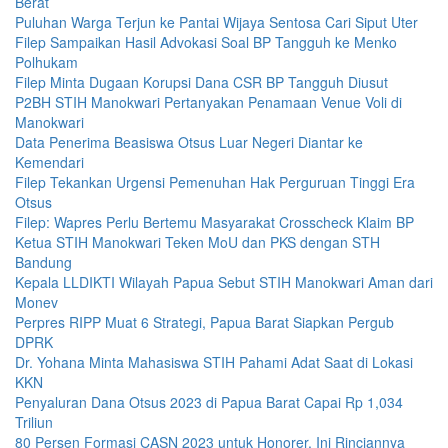
Berat
Puluhan Warga Terjun ke Pantai Wijaya Sentosa Cari Siput Uter
Filep Sampaikan Hasil Advokasi Soal BP Tangguh ke Menko
Polhukam
Filep Minta Dugaan Korupsi Dana CSR BP Tangguh Diusut
P2BH STIH Manokwari Pertanyakan Penamaan Venue Voli di
Manokwari
Data Penerima Beasiswa Otsus Luar Negeri Diantar ke
Kemendari
Filep Tekankan Urgensi Pemenuhan Hak Perguruan Tinggi Era
Otsus
Filep: Wapres Perlu Bertemu Masyarakat Crosscheck Klaim BP
Ketua STIH Manokwari Teken MoU dan PKS dengan STH
Bandung
Kepala LLDIKTI Wilayah Papua Sebut STIH Manokwari Aman dari
Monev
Perpres RIPP Muat 6 Strategi, Papua Barat Siapkan Pergub
DPRK
Dr. Yohana Minta Mahasiswa STIH Pahami Adat Saat di Lokasi
KKN
Penyaluran Dana Otsus 2023 di Papua Barat Capai Rp 1,034
Triliun
80 Persen Formasi CASN 2023 untuk Honorer, Ini Rinciannya