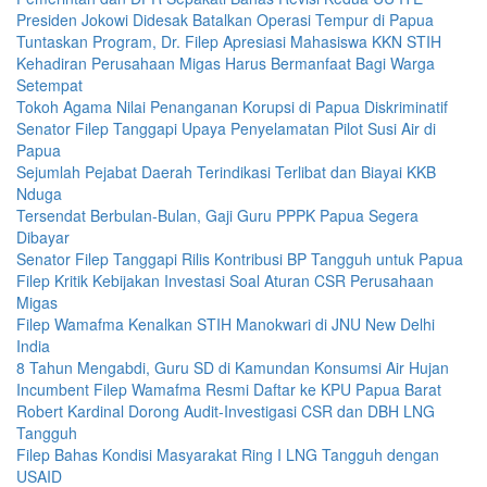
Presiden Jokowi Didesak Batalkan Operasi Tempur di Papua
Tuntaskan Program, Dr. Filep Apresiasi Mahasiswa KKN STIH
Kehadiran Perusahaan Migas Harus Bermanfaat Bagi Warga
Setempat
Tokoh Agama Nilai Penanganan Korupsi di Papua Diskriminatif
Senator Filep Tanggapi Upaya Penyelamatan Pilot Susi Air di
Papua
Sejumlah Pejabat Daerah Terindikasi Terlibat dan Biayai KKB
Nduga
Tersendat Berbulan-Bulan, Gaji Guru PPPK Papua Segera
Dibayar
Senator Filep Tanggapi Rilis Kontribusi BP Tangguh untuk Papua
Filep Kritik Kebijakan Investasi Soal Aturan CSR Perusahaan
Migas
Filep Wamafma Kenalkan STIH Manokwari di JNU New Delhi
India
8 Tahun Mengabdi, Guru SD di Kamundan Konsumsi Air Hujan
Incumbent Filep Wamafma Resmi Daftar ke KPU Papua Barat
Robert Kardinal Dorong Audit-Investigasi CSR dan DBH LNG
Tangguh
Filep Bahas Kondisi Masyarakat Ring I LNG Tangguh dengan
USAID