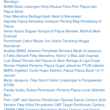
Mendagri
BUMN Buka Lowongan Kerja Khusus Putra-Putri Papua dan
Papua Barat
Filep Wamafma Berbagi Kasih Natal di Manokwari
Kapolda Papua Keluarkan Imbauan Penting Bagi Pendatang di
Papua
Heran Kasus Dugaan Korupsi di Papua Mandek, Mahfud Akan
Evaluasi
Pemerintah Cabut Ribuan Izin Usaha Tambang Hingga
Kehutanan
Analisis BMKG Jelaskan Penyebab Bencana Banjir di Jayapura
6 Fakta Menarik Filep Wamafma, Nomor 2 Bisa Jadi Inspirasi
Luar Biasa! Pemain Asli Papua Ini Akan Berlaga di Liga Eropa
Mantan Pejabat Pemprov Papua Gugat Jokowi ke PTUN Jakarta
BMKG Ingatkan Curah Hujan Ekstrem Papua-Papua Barat 14-17
Januari
Banjir Jayapura, Filep Soroti Faktor Lingkungan & Pengawasan
RTRW
Fientje Suebu Dubes Perempuan Pertama Papua untuk Selandia
Baru
Polri: OAP Jadi Sasaran Pembinaan Operasi Damai Cartenz 2022
Senator Filep Kritisi Penyebutan OAP Target Pembinaan Cartenz
TPNPB-OPM Tanggapi Perubahan Nama Operasi Jadi Damai