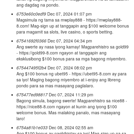
ang dagdag na pondo.
6753e60c0edf9
Dec 07, 2024 01:07 pm
Magsimula ng tama sa mwplay888 - https://mwplay888-
8.com! Mag-sign up at tanggapin ang $100 welcome bonus
para magamit sa slots, live casino, o sports betting.
67541692f0366
Dec 07, 2024 04:34 pm
Ang swerte ay nasa iyong kamay! Magparehistro sa gold99
- https://gold99-8.com ngayon at tanggapin ang
eksklusibong $100 bonus para sa mga bagong miyembro.
675447495f2b4
Dec 07, 2024 08:02 pm
Ang $100 bonus ng ubet95 - https://ubet95-8.com ay para
sa iyo! Maging bagong miyembro at i-enjoy ang libreng
pondo para sa mas masayang paglalaro.
675477ed98817
Dec 07, 2024 11:29 pm
Bagong simula, bagong swerte! Magparehistro sa nice88 -
https://nice88-8.com ngayon at kunin ang iyong $100
welcome bonus. Mas malaking panalo, mas masayang
laro!
6754a81b1e033
Dec 08, 2024 02:55 am
Ang $100 bonus ay naghihintay sa iyo! Mag-sign up na sa