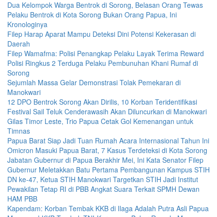
Dua Kelompok Warga Bentrok di Sorong, Belasan Orang Tewas
Pelaku Bentrok di Kota Sorong Bukan Orang Papua, Ini
Kronologinya
Filep Harap Aparat Mampu Deteksi Dini Potensi Kekerasan di
Daerah
Filep Wamafma: Polisi Penangkap Pelaku Layak Terima Reward
Polisi Ringkus 2 Terduga Pelaku Pembunuhan Khani Rumaf di
Sorong
Sejumlah Massa Gelar Demonstrasi Tolak Pemekaran di
Manokwari
12 DPO Bentrok Sorong Akan Dirilis, 10 Korban Teridentifikasi
Festival Sail Teluk Cenderawasih Akan Diluncurkan di Manokwari
Gilas Timor Leste, Trio Papua Cetak Gol Kemenangan untuk
Timnas
Papua Barat Siap Jadi Tuan Rumah Acara Internasional Tahun Ini
Omicron Masuki Papua Barat, 7 Kasus Terdeteksi di Kota Sorong
Jabatan Gubernur di Papua Berakhir Mei, Ini Kata Senator Filep
Gubernur Meletakkan Batu Pertama Pembangunan Kampus STIH
DN ke-47, Ketua STIH Manokwari Targetkan STIH Jadi Institut
Pewakilan Tetap RI di PBB Angkat Suara Terkait SPMH Dewan
HAM PBB
Kapendam: Korban Tembak KKB di Ilaga Adalah Putra Asli Papua