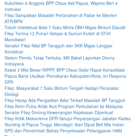
Kukuhkan 6 Anggota BPP Otsus Asli Papua, Wapres Beri 4
Instruksi
Filep Sampaikan Masalah Pertanahan di Pabar ke Menteri
ATR/BPN
Tokoh Intelektual Adat 7 Suku Minta DBH Migas Bintuni Diaudit
Filep Terima 12 Putra/i Sebyar & Sumuri Kuliah di STIH
Manokwari
Senator Filep Nilai BP Tangguh dan SKK Migas Langgar
Konstitusi
Sistem Pemilu Tetap Terbuka, MK Bakal Laporkan Denny
Indrayana
Kawal 3 Misi Besar RIPPP, BPP Otsus Gelar Rapat Konsolidasi
Papua Barat Usulkan Pemekaran Kabupaten/Kota, Ini Respons
DPR
Filep: Masyarakat 7 Suku Bintuni Tengah Hadapi Persoalan
Ekologi
Filep Harap Ada Pengadilan Adat Terkait Masalah BP Tangguh
Filep Kirim Putra Arfak Ikuti Program Perkuliahan ke Malaysia
Senator Filep Dorong Kewenangan Kejaksaan Diperkuat
Filep Kritik Mekanisme DPR Setujui Perpanjangan Jabatan Kades
Stunting di Papua Tinggi, Mendagri: Ikan Dijual Beli Mie Instan
DPD dan Pemerintah Bahas Penyelesaian Pelanggaran HAM