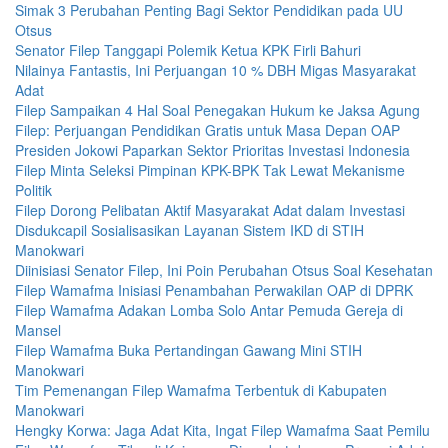
Simak 3 Perubahan Penting Bagi Sektor Pendidikan pada UU
Otsus
Senator Filep Tanggapi Polemik Ketua KPK Firli Bahuri
Nilainya Fantastis, Ini Perjuangan 10 % DBH Migas Masyarakat
Adat
Filep Sampaikan 4 Hal Soal Penegakan Hukum ke Jaksa Agung
Filep: Perjuangan Pendidikan Gratis untuk Masa Depan OAP
Presiden Jokowi Paparkan Sektor Prioritas Investasi Indonesia
Filep Minta Seleksi Pimpinan KPK-BPK Tak Lewat Mekanisme
Politik
Filep Dorong Pelibatan Aktif Masyarakat Adat dalam Investasi
Disdukcapil Sosialisasikan Layanan Sistem IKD di STIH
Manokwari
Diinisiasi Senator Filep, Ini Poin Perubahan Otsus Soal Kesehatan
Filep Wamafma Inisiasi Penambahan Perwakilan OAP di DPRK
Filep Wamafma Adakan Lomba Solo Antar Pemuda Gereja di
Mansel
Filep Wamafma Buka Pertandingan Gawang Mini STIH
Manokwari
Tim Pemenangan Filep Wamafma Terbentuk di Kabupaten
Manokwari
Hengky Korwa: Jaga Adat Kita, Ingat Filep Wamafma Saat Pemilu