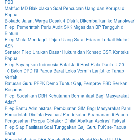
PBB
Mahfud MD Blak-blakan Soal Pencucian Uang dan Korupsi di
Papua
Blokade Jalan, Warga Desak 4 Distrik Dikembalikan ke Manokwari
Filep: Pemerintah Perlu Audit SKK Migas dan BP Tangguh di
Bintuni
Filep Minta Mendagri Tinjau Ulang Surat Edaran Terkait Mutasi
ASN
Senator Filep Uraikan Dasar Hukum dan Konsep CSR Konteks
Papua
Filep Sayangkan Indonesia Batal Jadi Host Piala Dunia U-20
10 Balon DPD RI Papua Barat Lolos Vermin Lanjut ke Tahap
Verfak
Ratusan Guru PPPK Demo Tuntut Gaji, Pemprov PBD Berikan
Respons
Filep: Sudahkah DBH Kehutanan Bermanfaat Bagi Masyarakat
Adat?
Filep Bantu Administrasi Pembuatan SIM Bagi Masyarakat Pami
Pemerintah Diminta Evaluasi Pendekatan Keamanan di Papua
Pengesahan Perppu Ciptaker Dinilai Abaikan Aspirasi Rakyat
Filep Siap Fasilitasi Soal Tunggakan Gaji Guru P3K se-Papua
Barat
Pemerintah dan DPR Sepakati Bahas Revisi Kedua UU ITE