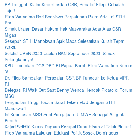
BP Tangguh Klaim Keberhasilan CSR, Senator Filep: Cobalah
Jujur!
Filep Wamafma Beri Beasiswa Perpuluhan Putra Arfak di STIH
Prafi
Simak Uraian Dasar Hukum Hak Masyarakat Adat Atas CSR
Migas
Sesepuh STIH Manokwari Ajak Maba Selesaikan Kuliah Tepat
Waktu
Seleksi CASN 2023 Usulan BKN September 2023, Simak
Selengkapnya!
KPU Umumkan DCS DPD RI Papua Barat, Filep Wamafma Nomor
3!
Dr. Filep Sampaikan Persoalan CSR BP Tangguh ke Ketua MPR
RI
Delegasi RI Walk Out Saat Benny Wenda Hendak Pidato di Forum
MSG
Pengadilan Tinggi Papua Barat Teken MoU dengan STIH
Manokwari
Ini Keputusan MSG Soal Pengajuan ULMWP Sebagai Anggota
Penuh
Kejari Selidiki Kasus Dugaan Korupsi Dana Hibah di Teluk Bintuni
Filep Wamafma Lakukan Edukasi Politik Sosok Dominggus