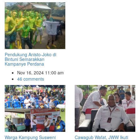
Pendukung Anisto-Joko di
Bintuni Semarakkan
Kampanye Perdana
Nov 16, 2024 11:00 am
46 comments
Warga Kampung Susweni
Cawagub Wafat, JWW Ikuti