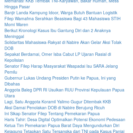
Memanas! KKB Tembak TNI-Karyawan, Bakar Rumah, Mess
Hingga Pasar
Banjir Landa Kampung Idoor, Warga Butuh Bantuan Logistik
Filep Wamafma Serahkan Beasiswa Bagi 43 Mahasiswa STIH
Momi Waren
Berikut Kronologi Kasus Ibu Gantung Diri dan 2 Anaknya
Meninggal
Solidaritas Mahasiswa-Rakyat di Nabire Akan Gelar Aksi Tolak
DOB
Sepakat Berdamai, Omer Isba Cabut LP Ujaran Rasial di
Kepolisian
Senator Filep Harap Masyarakat Waspadai Isu SARA Jelang
Pemilu
Gubernur Lukas Undang Presiden Putin ke Papua, Ini yang
Dibahas
Anggota Baleg DPR RI Usulkan RUU Provinsi Kepulauan Papua
Utara
Lagi, Satu Anggota Koramil Yalimo Gugur Ditembak KKB
Aksi Damai Penolakan DOB di Nabire Berujung Ricuh
Ini Sikap Senator Filep Tentang Pemekaran Papua
Haris Tahir: Desa Digital Optimalkan Potensi Ekonomi Pedesaan
Ketua Tim Pemekaran Papua Barat Daya Mengundurkan Diri
Kejagung Tetapkan Satu Tersangka dari TNI pada Kasus Paniai