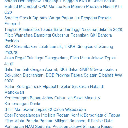
Satgas Nemangkawi Tangkap 1 Anggota KKB di Dekai Papua
Mahfud MD Sebut OPM Manfaatkan Momen Presiden Hadiri KTT
G20
Smelter Gresik Diprotes Warga Papua, Ini Respons Presdir
Freeport
Tingkat Kriminalitas Papua Barat Tertinggi Nasional Selama 2020
Filep Wamafma Dampingi Gubernur Resmikan GKI Bahtera
Pasirido
SMP Serambakon Luluh Lantak, 1 KKB Diringkus di Gunung
Impura
Jalan Pegaf Tak Juga Dianggarkan, Filep Minta Jokowi Tepati
Janji
Baku Tembak dengan Aparat, KKB Bakar SMP N Serambakon
Dokumen Diserahkan, DOB Provinsi Papua Selatan Dibahas Awal
2022
Ikatan Kelurga Teluk Elpaputih Gelar Syukuran Natal di
Manokwari
Kemenangan Bupati Johny Cabut Izin Sawit Masuk 5
Kemenangan Dunia
STIH Manokwari Lepas 42 Calon Wisudawan
Opsi Penggalangan Intelijen Redam Konflik Bersenjata di Papua
Filep Minta Pemda Perkuat Mitigasi Bencana di Pesisir Rufei
Peringatan HAM Sedunia, Presiden Jokowi Singgung Kasus