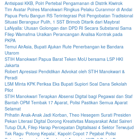
Antisipasi KKB, Polri Pertebal Pengamanan di Distrik Kiwirok
Tim Avatar Polres Manokwari Ringkus Pelaku Curanmor di Andai
Papua Perlu Bangun RS Terintegrasi Poli Pengobatan Tradisional
Situasi Berangsur Pulih, 1 SST Brimob Ditarik dari Maybrat
LaNyalla: Utusan Golongan dan DPD RI Secara Substansi Sama
Filep Wamafma Uraikan Perancangan Analisa Kontrak pada
PKPA
Temui AirAsia, Bupati Ajukan Rute Penerbangan ke Bandara
Utarom
STIH Manokwari Papua Barat Teken MoU bersama LSP HKI
Jakarta
Robert Apresiasi Pendidikan Advokat oleh STIH Manokwari &
Peradi
LSM Minta KPK Periksa Eks Bupati Supiori Soal Dana Sekolah
Pilot
STIH Manokwari Terapkan Absensi Digital bagi Pegawai dan Staf
Bantah OPM Tembak 17 Aparat, Polisi Pastikan Semua Aparat
Selamat
Prihatin Anak-Anak Jadi Korban, Theo Hesegem Surati Presiden
Pekan Literasi Digital Dorong Kreativitas Masyarakat Adat Saireri
Tutup DLA, Filep Harap Percepatan Digitalisasi 4 Sektor Terwujud
Tak Ragu ‘Potong Kepala’, Kapolri Copot 7 Pejabat Polisi