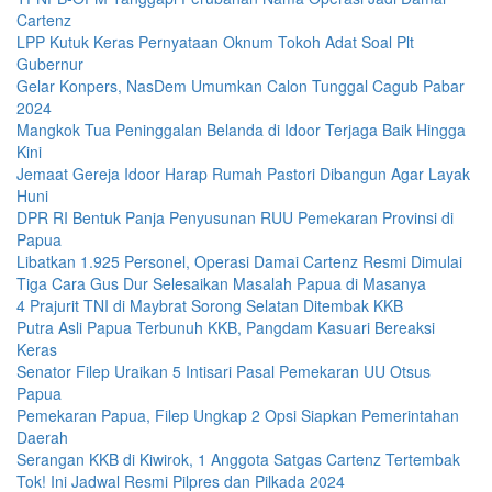
Cartenz
LPP Kutuk Keras Pernyataan Oknum Tokoh Adat Soal Plt
Gubernur
Gelar Konpers, NasDem Umumkan Calon Tunggal Cagub Pabar
2024
Mangkok Tua Peninggalan Belanda di Idoor Terjaga Baik Hingga
Kini
Jemaat Gereja Idoor Harap Rumah Pastori Dibangun Agar Layak
Huni
DPR RI Bentuk Panja Penyusunan RUU Pemekaran Provinsi di
Papua
Libatkan 1.925 Personel, Operasi Damai Cartenz Resmi Dimulai
Tiga Cara Gus Dur Selesaikan Masalah Papua di Masanya
4 Prajurit TNI di Maybrat Sorong Selatan Ditembak KKB
Putra Asli Papua Terbunuh KKB, Pangdam Kasuari Bereaksi
Keras
Senator Filep Uraikan 5 Intisari Pasal Pemekaran UU Otsus
Papua
Pemekaran Papua, Filep Ungkap 2 Opsi Siapkan Pemerintahan
Daerah
Serangan KKB di Kiwirok, 1 Anggota Satgas Cartenz Tertembak
Tok! Ini Jadwal Resmi Pilpres dan Pilkada 2024