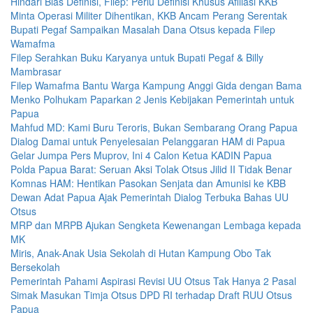
Hindari Bias Definisi, Filep: Perlu Definisi Khusus Afiliasi KKB
Minta Operasi Militer Dihentikan, KKB Ancam Perang Serentak
Bupati Pegaf Sampaikan Masalah Dana Otsus kepada Filep
Wamafma
Filep Serahkan Buku Karyanya untuk Bupati Pegaf & Billy
Mambrasar
Filep Wamafma Bantu Warga Kampung Anggi Gida dengan Bama
Menko Polhukam Paparkan 2 Jenis Kebijakan Pemerintah untuk
Papua
Mahfud MD: Kami Buru Teroris, Bukan Sembarang Orang Papua
Dialog Damai untuk Penyelesaian Pelanggaran HAM di Papua
Gelar Jumpa Pers Muprov, Ini 4 Calon Ketua KADIN Papua
Polda Papua Barat: Seruan Aksi Tolak Otsus Jilid II Tidak Benar
Komnas HAM: Hentikan Pasokan Senjata dan Amunisi ke KBB
Dewan Adat Papua Ajak Pemerintah Dialog Terbuka Bahas UU
Otsus
MRP dan MRPB Ajukan Sengketa Kewenangan Lembaga kepada
MK
Miris, Anak-Anak Usia Sekolah di Hutan Kampung Obo Tak
Bersekolah
Pemerintah Pahami Aspirasi Revisi UU Otsus Tak Hanya 2 Pasal
Simak Masukan Timja Otsus DPD RI terhadap Draft RUU Otsus
Papua