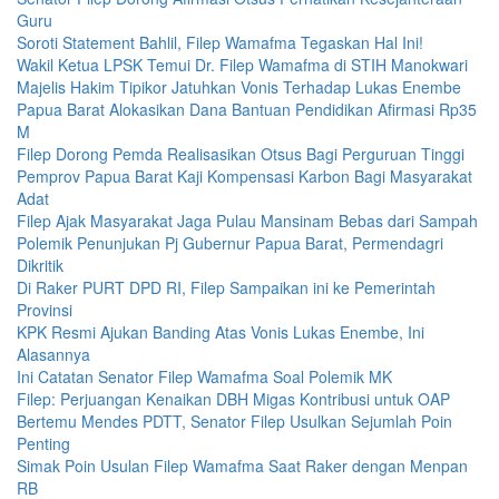
Guru
Soroti Statement Bahlil, Filep Wamafma Tegaskan Hal Ini!
Wakil Ketua LPSK Temui Dr. Filep Wamafma di STIH Manokwari
Majelis Hakim Tipikor Jatuhkan Vonis Terhadap Lukas Enembe
Papua Barat Alokasikan Dana Bantuan Pendidikan Afirmasi Rp35
M
Filep Dorong Pemda Realisasikan Otsus Bagi Perguruan Tinggi
Pemprov Papua Barat Kaji Kompensasi Karbon Bagi Masyarakat
Adat
Filep Ajak Masyarakat Jaga Pulau Mansinam Bebas dari Sampah
Polemik Penunjukan Pj Gubernur Papua Barat, Permendagri
Dikritik
Di Raker PURT DPD RI, Filep Sampaikan ini ke Pemerintah
Provinsi
KPK Resmi Ajukan Banding Atas Vonis Lukas Enembe, Ini
Alasannya
Ini Catatan Senator Filep Wamafma Soal Polemik MK
Filep: Perjuangan Kenaikan DBH Migas Kontribusi untuk OAP
Bertemu Mendes PDTT, Senator Filep Usulkan Sejumlah Poin
Penting
Simak Poin Usulan Filep Wamafma Saat Raker dengan Menpan
RB