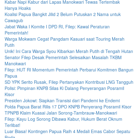
Kabar Napi Kabur dari Lapas Manokwari Tewas Tertembak
Hanya Hoaks
Koalisi Papua Bangkit Jilid 2 Belum Putuskan 2 Nama untuk
Cawagub
Jabat Waka I Komite I DPD RI, Filep: Kawal Peraturan
Pemerintah!
Warga Mokwam Cegat Pangdam Kasuari saat Touring Merah
Putih
Unik! Ini Cara Warga Syou Kibarkan Merah Putih di Tengah Hutan
Senator Filep Desak Pemerintah Selesaikan Masalah TKBM
Manokwari
Filep: HUT RI Momentum Pemerintah Perbarui Komitmen Bangun
Papua
SD YPK Serito Rusak, Filep Pertanyakan Kontribusi LNG Tangguh
Polisi: Pimpinan KNPB Silas Ki Dalang Penyerangan Posramil
Kisor
Presiden Jokowi: Siapkan Transisi dari Pandemi ke Endemi
Polda Papua Barat Rilis 17 DPO KNPB Penyerang Posramil Kisor
TPNPB Klaim Kuasai Jalan Sorong-Tambrauw-Manokwari
Filep: Kayu Log Sorong Dibawa Kabur, Hukum Berat Oknum
Terlibat!
Luar Biasa! Kontingen Papua Raih 4 Medali Emas Cabor Sepatu
Roda