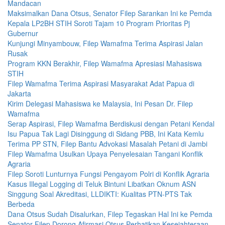
Mandacan
Maksimalkan Dana Otsus, Senator Filep Sarankan Ini ke Pemda
Kepala LP2BH STIH Soroti Tajam 10 Program Prioritas Pj
Gubernur
Kunjungi Minyambouw, Filep Wamafma Terima Aspirasi Jalan
Rusak
Program KKN Berakhir, Filep Wamafma Apresiasi Mahasiswa
STIH
Filep Wamafma Terima Aspirasi Masyarakat Adat Papua di
Jakarta
Kirim Delegasi Mahasiswa ke Malaysia, Ini Pesan Dr. Filep
Wamafma
Serap Aspirasi, Filep Wamafma Berdiskusi dengan Petani Kendal
Isu Papua Tak Lagi Disinggung di Sidang PBB, Ini Kata Kemlu
Terima PP STN, Filep Bantu Advokasi Masalah Petani di Jambi
Filep Wamafma Usulkan Upaya Penyelesaian Tangani Konflik
Agraria
Filep Soroti Lunturnya Fungsi Pengayom Polri di Konflik Agraria
Kasus Illegal Logging di Teluk Bintuni Libatkan Oknum ASN
Singgung Soal Akreditasi, LLDIKTI: Kualitas PTN-PTS Tak
Berbeda
Dana Otsus Sudah Disalurkan, Filep Tegaskan Hal Ini ke Pemda
Senator Filep Dorong Afirmasi Otsus Perhatikan Kesejahteraan