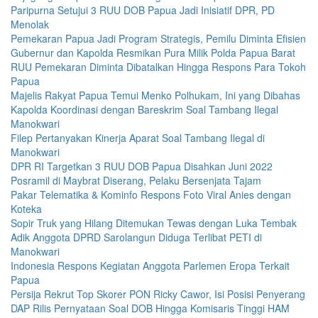
Paripurna Setujui 3 RUU DOB Papua Jadi Inisiatif DPR, PD
Menolak
Pemekaran Papua Jadi Program Strategis, Pemilu Diminta Efisien
Gubernur dan Kapolda Resmikan Pura Milik Polda Papua Barat
RUU Pemekaran Diminta Dibatalkan Hingga Respons Para Tokoh
Papua
Majelis Rakyat Papua Temui Menko Polhukam, Ini yang Dibahas
Kapolda Koordinasi dengan Bareskrim Soal Tambang Ilegal
Manokwari
Filep Pertanyakan Kinerja Aparat Soal Tambang Ilegal di
Manokwari
DPR RI Targetkan 3 RUU DOB Papua Disahkan Juni 2022
Posramil di Maybrat Diserang, Pelaku Bersenjata Tajam
Pakar Telematika & Kominfo Respons Foto Viral Anies dengan
Koteka
Sopir Truk yang Hilang Ditemukan Tewas dengan Luka Tembak
Adik Anggota DPRD Sarolangun Diduga Terlibat PETI di
Manokwari
Indonesia Respons Kegiatan Anggota Parlemen Eropa Terkait
Papua
Persija Rekrut Top Skorer PON Ricky Cawor, Isi Posisi Penyerang
DAP Rilis Pernyataan Soal DOB Hingga Komisaris Tinggi HAM