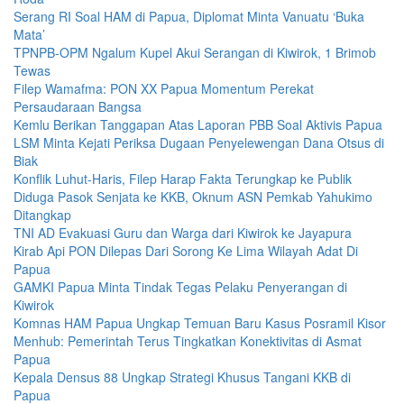
Serang RI Soal HAM di Papua, Diplomat Minta Vanuatu ‘Buka
Mata’
TPNPB-OPM Ngalum Kupel Akui Serangan di Kiwirok, 1 Brimob
Tewas
Filep Wamafma: PON XX Papua Momentum Perekat
Persaudaraan Bangsa
Kemlu Berikan Tanggapan Atas Laporan PBB Soal Aktivis Papua
LSM Minta Kejati Periksa Dugaan Penyelewengan Dana Otsus di
Biak
Konflik Luhut-Haris, Filep Harap Fakta Terungkap ke Publik
Diduga Pasok Senjata ke KKB, Oknum ASN Pemkab Yahukimo
Ditangkap
TNI AD Evakuasi Guru dan Warga dari Kiwirok ke Jayapura
Kirab Api PON Dilepas Dari Sorong Ke Lima Wilayah Adat Di
Papua
GAMKI Papua Minta Tindak Tegas Pelaku Penyerangan di
Kiwirok
Komnas HAM Papua Ungkap Temuan Baru Kasus Posramil Kisor
Menhub: Pemerintah Terus Tingkatkan Konektivitas di Asmat
Papua
Kepala Densus 88 Ungkap Strategi Khusus Tangani KKB di
Papua