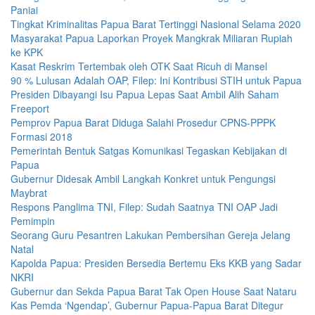
Paniai
Tingkat Kriminalitas Papua Barat Tertinggi Nasional Selama 2020
Masyarakat Papua Laporkan Proyek Mangkrak Miliaran Rupiah
ke KPK
Kasat Reskrim Tertembak oleh OTK Saat Ricuh di Mansel
90 % Lulusan Adalah OAP, Filep: Ini Kontribusi STIH untuk Papua
Presiden Dibayangi Isu Papua Lepas Saat Ambil Alih Saham
Freeport
Pemprov Papua Barat Diduga Salahi Prosedur CPNS-PPPK
Formasi 2018
Pemerintah Bentuk Satgas Komunikasi Tegaskan Kebijakan di
Papua
Gubernur Didesak Ambil Langkah Konkret untuk Pengungsi
Maybrat
Respons Panglima TNI, Filep: Sudah Saatnya TNI OAP Jadi
Pemimpin
Seorang Guru Pesantren Lakukan Pembersihan Gereja Jelang
Natal
Kapolda Papua: Presiden Bersedia Bertemu Eks KKB yang Sadar
NKRI
Gubernur dan Sekda Papua Barat Tak Open House Saat Nataru
Kas Pemda ‘Ngendap’, Gubernur Papua-Papua Barat Ditegur