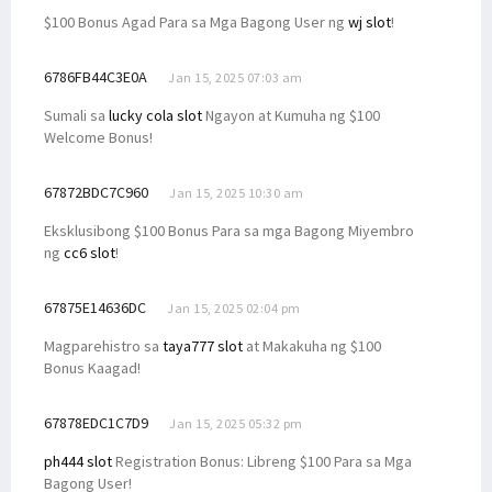
$100 Bonus Agad Para sa Mga Bagong User ng
wj slot
!
6786FB44C3E0A
Jan 15, 2025 07:03 am
Sumali sa
lucky cola slot
Ngayon at Kumuha ng $100
Welcome Bonus!
67872BDC7C960
Jan 15, 2025 10:30 am
Eksklusibong $100 Bonus Para sa mga Bagong Miyembro
ng
cc6 slot
!
67875E14636DC
Jan 15, 2025 02:04 pm
Magparehistro sa
taya777 slot
at Makakuha ng $100
Bonus Kaagad!
67878EDC1C7D9
Jan 15, 2025 05:32 pm
ph444 slot
Registration Bonus: Libreng $100 Para sa Mga
Bagong User!