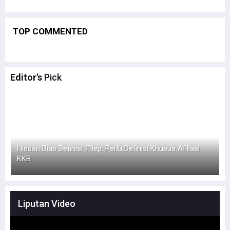
TOP COMMENTED
Editor's
Pick
Hindari Bias Definisi, Filep: Perlu Definisi Khusus Afiliasi
M
KKB
Liputan Video