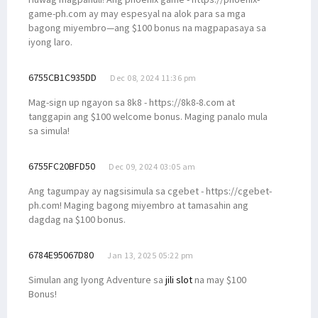
game-ph.com ay may espesyal na alok para sa mga
bagong miyembro—ang $100 bonus na magpapasaya sa
iyong laro.
6755CB1C935DD
Dec 08, 2024 11:36 pm
Mag-sign up ngayon sa 8k8 - https://8k8-8.com at
tanggapin ang $100 welcome bonus. Maging panalo mula
sa simula!
6755FC20BFD50
Dec 09, 2024 03:05 am
Ang tagumpay ay nagsisimula sa cgebet - https://cgebet-
ph.com! Maging bagong miyembro at tamasahin ang
dagdag na $100 bonus.
6784E95067D80
Jan 13, 2025 05:22 pm
Simulan ang Iyong Adventure sa
jili slot
na may $100
Bonus!