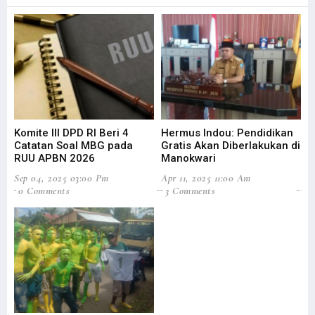
Komite III DPD RI Beri 4
Hermus Indou: Pendidikan
Wa
Catatan Soal MBG pada
Gratis Akan Diberlakukan di
Ta
RUU APBN 2026
Manokwari
D
Sep 04, 2025 03:00 Pm
Apr 11, 2025 11:00 Am
Oct
0 Comments
3 Comments
1 