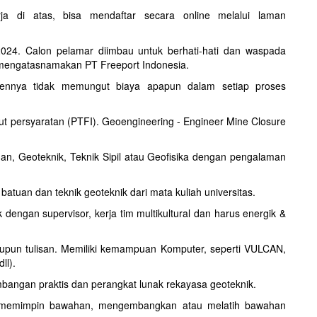
a di atas, bisa mendaftar secara online melalui laman
2024. Calon pelamar diimbau untuk berhati-hati dan waspada
mengatasnamakan PT Freeport Indonesia.
mennya tidak memungut biaya apapun dalam setiap proses
kut persyaratan (PTFI). Geoengineering - Engineer Mine Closure
an, Geoteknik, Teknik Sipil atau Geofisika dengan pengalaman
batuan dan teknik geoteknik dari mata kuliah universitas.
engan supervisor, kerja tim multikultural dan harus energik &
aupun tulisan. Memiliki kemampuan Komputer, seperti VULCAN,
ll).
bangan praktis dan perangkat lunak rekayasa geoteknik.
 memimpin bawahan, mengembangkan atau melatih bawahan