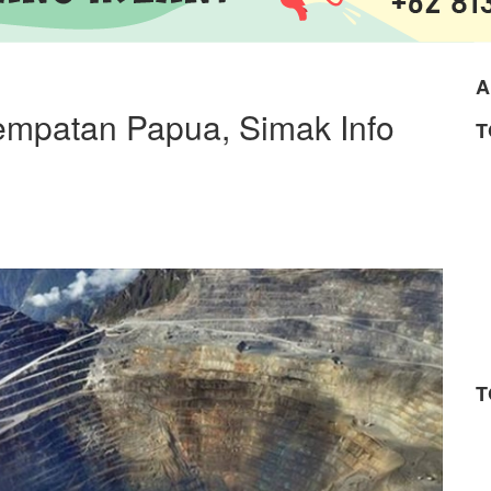
A
empatan Papua, Simak Info
T
T