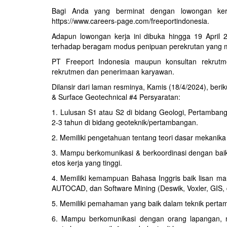
Bagi Anda yang berminat dengan lowongan kerj
https://www.careers-page.com/freeportindonesia.
Adapun lowongan kerja ini dibuka hingga 19 April 
terhadap beragam modus penipuan perekrutan yang 
PT Freeport Indonesia maupun konsultan rekrut
rekrutmen dan penerimaan karyawan.
Dilansir dari laman resminya, Kamis (18/4/2024), beri
& Surface Geotechnical #4 Persyaratan:
1. Lulusan S1 atau S2 di bidang Geologi, Pertambang
2-3 tahun di bidang geoteknik/pertambangan.
2. Memiliki pengetahuan tentang teori dasar mekanika 
3. Mampu berkomunikasi & berkoordinasi dengan baik d
etos kerja yang tinggi.
4. Memiliki kemampuan Bahasa Inggris baik lisan m
AUTOCAD, dan Software Mining (Deswik, Voxler, GIS, d
5. Memiliki pemahaman yang baik dalam teknik pertam
6. Mampu berkomunikasi dengan orang lapangan,