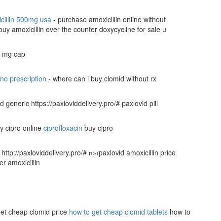
cillin 500mg usa
- purchase amoxicillin online without
 buy amoxicillin over the counter doxycycline for sale u
0 mg cap
no prescription
- where can i buy clomid without rx
d generic https://paxloviddelivery.pro/# paxlovid pill
uy cipro online
ciprofloxacin
buy cipro
http://paxloviddelivery.pro/# п»їpaxlovid amoxicillin price
r amoxicillin
 get cheap clomid price
how to get cheap clomid tablets
how to