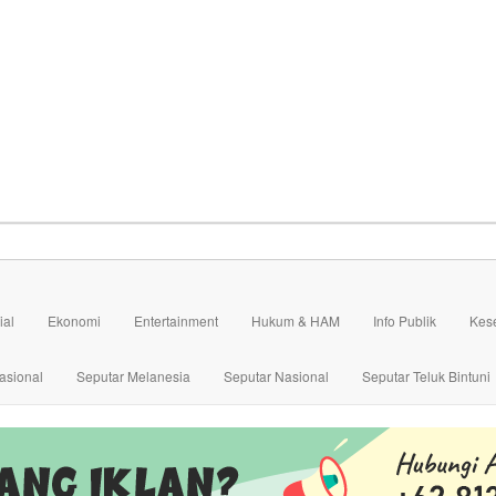
ial
Ekonomi
Entertainment
Hukum & HAM
Info Publik
Kes
asional
Seputar Melanesia
Seputar Nasional
Seputar Teluk Bintuni