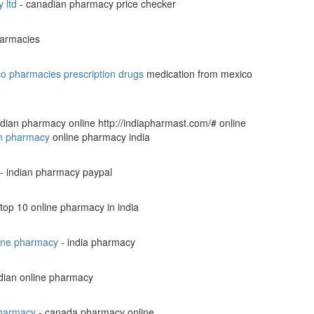
 ltd
- canadian pharmacy price checker
harmacies
o pharmacies prescription drugs
medication from mexico
ndian pharmacy online http://indiapharmast.com/# online
an pharmacy
online pharmacy india
- indian pharmacy paypal
top 10 online pharmacy in india
line pharmacy
- india pharmacy
dian online pharmacy
pharmacy
- canada pharmacy online