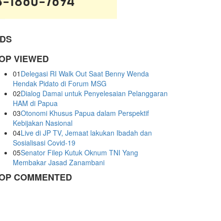
DS
OP VIEWED
01
Delegasi RI Walk Out Saat Benny Wenda
Hendak Pidato di Forum MSG
02
Dialog Damai untuk Penyelesaian Pelanggaran
HAM di Papua
03
Otonomi Khusus Papua dalam Perspektif
Kebijakan Nasional
04
Live di JP TV, Jemaat lakukan Ibadah dan
Sosialisasi Covid-19
05
Senator Filep Kutuk Oknum TNI Yang
Membakar Jasad Zanambani
OP COMMENTED