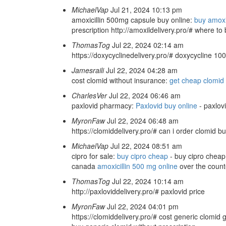
MichaelVap
Jul 21, 2024 10:13 pm
amoxicillin 500mg capsule buy online:
buy amoxi
prescription http://amoxildelivery.pro/# where to
ThomasTog
Jul 22, 2024 02:14 am
https://doxycyclinedelivery.pro/# doxycycline 10
Jamesraili
Jul 22, 2024 04:28 am
cost clomid without insurance:
get cheap clomid 
CharlesVer
Jul 22, 2024 06:46 am
paxlovid pharmacy:
Paxlovid buy online
- paxlovi
MyronFaw
Jul 22, 2024 06:48 am
https://clomiddelivery.pro/# can i order clomid b
MichaelVap
Jul 22, 2024 08:51 am
cipro for sale:
buy cipro cheap
- buy cipro cheap 
canada
amoxicillin 500 mg online
over the counte
ThomasTog
Jul 22, 2024 10:14 am
http://paxloviddelivery.pro/# paxlovid price
MyronFaw
Jul 22, 2024 04:01 pm
https://clomiddelivery.pro/# cost generic clomid