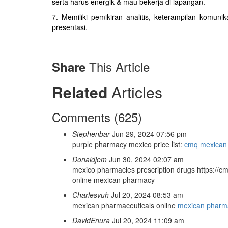
serta harus energik & mau bekerja di lapangan.
7. Memiliki pemikiran analitis, keterampilan komun
presentasi.
This Article
Share
Related
Articles
Comments (625)
Stephenbar
Jun 29, 2024 07:56 pm
purple pharmacy mexico price list:
cmq mexican 
Donaldjem
Jun 30, 2024 02:07 am
mexico pharmacies prescription drugs https://
online mexican pharmacy
Charlesvuh
Jul 20, 2024 08:53 am
mexican pharmaceuticals online
mexican pharm
DavidEnura
Jul 20, 2024 11:09 am