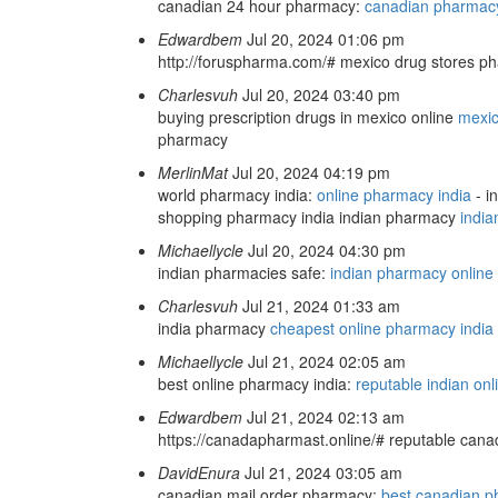
canadian 24 hour pharmacy:
canadian pharmacy
Edwardbem
Jul 20, 2024 01:06 pm
http://foruspharma.com/# mexico drug stores p
Charlesvuh
Jul 20, 2024 03:40 pm
buying prescription drugs in mexico online
mexic
pharmacy
MerlinMat
Jul 20, 2024 04:19 pm
world pharmacy india:
online pharmacy india
- i
shopping pharmacy india indian pharmacy
indi
Michaellycle
Jul 20, 2024 04:30 pm
indian pharmacies safe:
indian pharmacy online
Charlesvuh
Jul 21, 2024 01:33 am
india pharmacy
cheapest online pharmacy india
Michaellycle
Jul 21, 2024 02:05 am
best online pharmacy india:
reputable indian on
Edwardbem
Jul 21, 2024 02:13 am
https://canadapharmast.online/# reputable cana
DavidEnura
Jul 21, 2024 03:05 am
canadian mail order pharmacy:
best canadian 