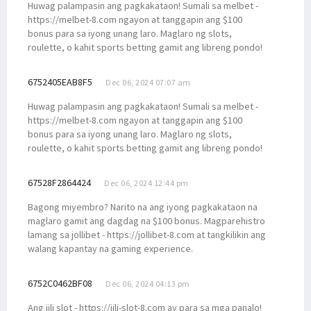
Huwag palampasin ang pagkakataon! Sumali sa melbet -
https://melbet-8.com ngayon at tanggapin ang $100
bonus para sa iyong unang laro. Maglaro ng slots,
roulette, o kahit sports betting gamit ang libreng pondo!
6752405EAB8F5
Dec 06, 2024 07:07 am
Huwag palampasin ang pagkakataon! Sumali sa melbet -
https://melbet-8.com ngayon at tanggapin ang $100
bonus para sa iyong unang laro. Maglaro ng slots,
roulette, o kahit sports betting gamit ang libreng pondo!
67528F2864424
Dec 06, 2024 12:44 pm
Bagong miyembro? Narito na ang iyong pagkakataon na
maglaro gamit ang dagdag na $100 bonus. Magparehistro
lamang sa jollibet - https://jollibet-8.com at tangkilikin ang
walang kapantay na gaming experience.
6752C0462BF08
Dec 06, 2024 04:13 pm
Ang jili slot - https://jili-slot-8.com ay para sa mga panalo!