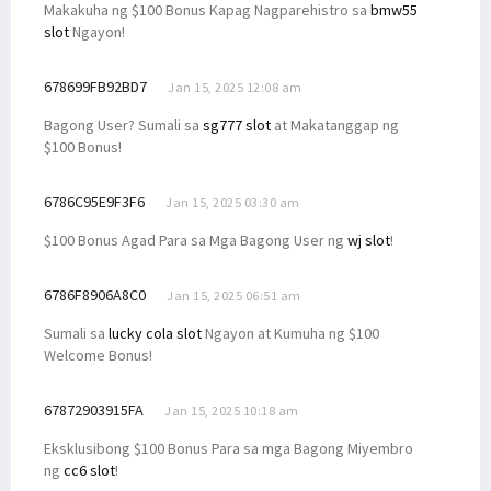
Makakuha ng $100 Bonus Kapag Nagparehistro sa
bmw55
slot
Ngayon!
678699FB92BD7
Jan 15, 2025 12:08 am
Bagong User? Sumali sa
sg777 slot
at Makatanggap ng
$100 Bonus!
6786C95E9F3F6
Jan 15, 2025 03:30 am
$100 Bonus Agad Para sa Mga Bagong User ng
wj slot
!
6786F8906A8C0
Jan 15, 2025 06:51 am
Sumali sa
lucky cola slot
Ngayon at Kumuha ng $100
Welcome Bonus!
67872903915FA
Jan 15, 2025 10:18 am
Eksklusibong $100 Bonus Para sa mga Bagong Miyembro
ng
cc6 slot
!