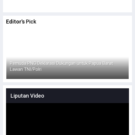
Editor's
Pick
Pemuda PNG Deklarasi Dukungan untuk Papua Barat
S
Lawan TNI/Polri
Liputan Video