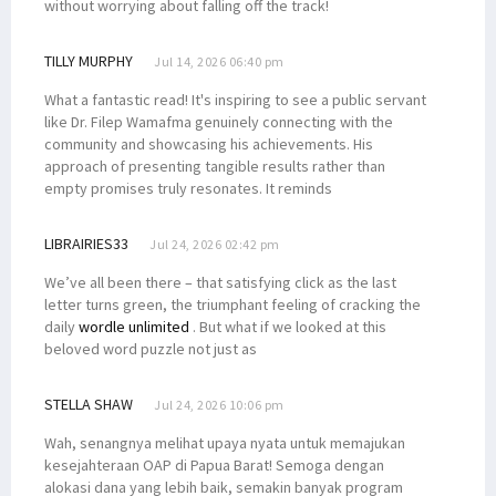
without worrying about falling off the track!
TILLY MURPHY
Jul 14, 2026 06:40 pm
What a fantastic read! It's inspiring to see a public servant
like Dr. Filep Wamafma genuinely connecting with the
community and showcasing his achievements. His
approach of presenting tangible results rather than
empty promises truly resonates. It reminds
LIBRAIRIES33
Jul 24, 2026 02:42 pm
We’ve all been there – that satisfying click as the last
letter turns green, the triumphant feeling of cracking the
daily
wordle unlimited
. But what if we looked at this
beloved word puzzle not just as
STELLA SHAW
Jul 24, 2026 10:06 pm
Wah, senangnya melihat upaya nyata untuk memajukan
kesejahteraan OAP di Papua Barat! Semoga dengan
alokasi dana yang lebih baik, semakin banyak program