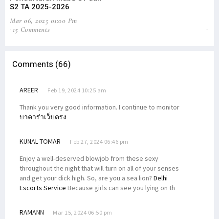
S2 TA 2025-2026
CA
Mar 06, 2025 01:00 Pm
Ma
15 Comments
13
Comments (66)
AREER
Feb 19, 2024 10:25 am
Thank you very good information. I continue to monitor
บาคาร่าเว็บตรง
KUNAL TOMAR
Feb 27, 2024 06:46 pm
Enjoy a well-deserved blowjob from these sexy
throughout the night that will turn on all of your senses
and get your dick high. So, are you a sea lion?
Delhi
Escorts Service
Because girls can see you lying on th
RAMANN
Mar 15, 2024 06:50 pm