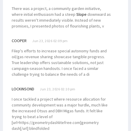
There was a project, a community garden initiative,
where initial enthusiasm had a steep
Slope
downward as
results weren't immediately visible. Instead of new
promises, I presented photos of flourishing plants, v
COOPER
Jun 23, 2026 02:09 pm
Filep's efforts to increase special autonomy funds and
oil/gas revenue sharing showcase tangible progress.
True leadership offers sustainable solutions, not just
campaign-season handouts. I once faced a similar
challenge trying to balance the needs of a di
LOCKINSOND
Jun 23, 2026 02:10 pm
I once tackled a project where resource allocation for
community development was a major hurdle, much like
the increased Otsus and DBH Migas funds. It felt like
trying to beat a level of
[url=https://geometrydashlitefree.com]geometry
dash[/url] blindfolded