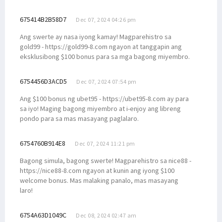
675414B2B58D7
Dec 07, 2024 04:26 pm
Ang swerte ay nasa iyong kamay! Magparehistro sa
gold99 - https://gold99-8.com ngayon at tanggapin ang
eksklusibong $100 bonus para sa mga bagong miyembro.
6754456D3ACD5
Dec 07, 2024 07:54 pm
Ang $100 bonus ng ubet95 - https://ubet95-8.com ay para
sa iyo! Maging bagong miyembro at i-enjoy ang libreng
pondo para sa mas masayang paglalaro.
6754760B914E8
Dec 07, 2024 11:21 pm
Bagong simula, bagong swerte! Magparehistro sa nice88 -
https://nice88-8.com ngayon at kunin ang iyong $100
welcome bonus. Mas malaking panalo, mas masayang
laro!
6754A63D1049C
Dec 08, 2024 02:47 am