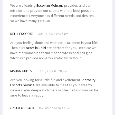
We are a leading
Escort in Mehrauli
provider, and our
mission is to provide our clients with the best possible
experience. Everyone has different needs and desires,
so we have many girls. Ou
DELHI ESCORTS
Apr 01, 2024 02:24 pm
Are you feeling alone and want entertainment in your life?
Then our
Escort in Delhi
are perfect for you. Because we
have the world’s best and most professional call girls.
Which can provide non-stop erotic fun without
MAHAK GUPTA
Jul 06, 2024 08:28 pm
Are you looking for a little fun and excitement?
Aerocity
Escorts Service
are available to meet all your steamy
desires. Your deepest chimera will be met and you will be
sure to leave a happy
67518F6589AC8
Dec 05, 2024 06:32 pm