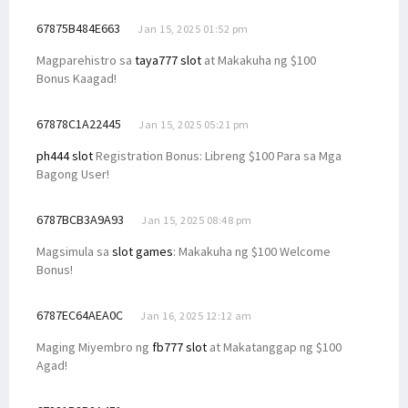
67875B484E663
Jan 15, 2025 01:52 pm
Magparehistro sa
taya777 slot
at Makakuha ng $100
Bonus Kaagad!
67878C1A22445
Jan 15, 2025 05:21 pm
ph444 slot
Registration Bonus: Libreng $100 Para sa Mga
Bagong User!
6787BCB3A9A93
Jan 15, 2025 08:48 pm
Magsimula sa
slot games
: Makakuha ng $100 Welcome
Bonus!
6787EC64AEA0C
Jan 16, 2025 12:12 am
Maging Miyembro ng
fb777 slot
at Makatanggap ng $100
Agad!