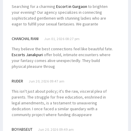
Searching for a charming
Escort in Gurgaon
to brighten
your evening? Our agency specializes in connecting
sophisticated gentlemen with stunning ladies who are
eager to fulfill your sexual fantasies. We guarante
CHANCHAL RANI
Jun 01, 2026 08:27 pm
They believe the best connections feel like beautiful fate.
Escorts Janakpuri
offer bold, intimate encounters where
your fantasy comes alive unexpectedly. They build
physical pleasure throug
RUDER
Jun 20, 2026 09:47 am
This isn't just about policy; it's the raw, visceral plea of
parents. The struggle for free education, enshrined in
legal amendments, is a testament to unwavering
dedication. I once faced a similar quandary with a
community project where funding disappeare
BOYABSEUT
Jun 20, 2026 09:49 am