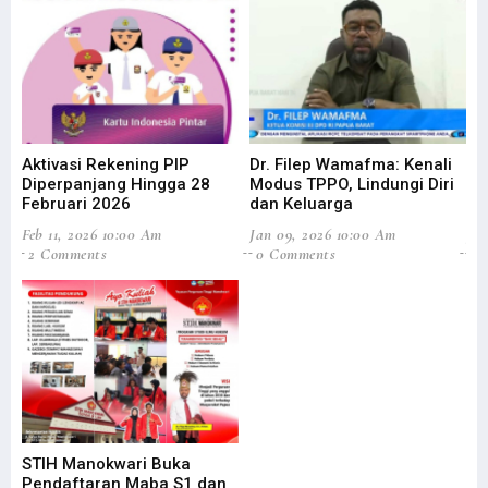
Aktivasi Rekening PIP
Dr. Filep Wamafma: Kenali
Se
Diperpanjang Hingga 28
Modus TPPO, Lindungi Diri
In
Februari 2026
dan Keluarga
Dig
Feb 11, 2026 10:00 Am
Jan 09, 2026 10:00 Am
Jul
2 Comments
0 Comments
6
STIH Manokwari Buka
Me
Pendaftaran Maba S1 dan
Se