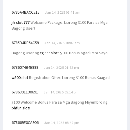
6785A4BACC515
Jan 14, 2025 06:41 am
jili slot 777
Welcome Package: Libreng $100 Para sa Mga
Bagong User!
6785D4DE64C59
Jan 14, 2025 10:07 am
Bagong User ng
tg777 slot
? $100 Bonus Agad Para Sayo!
6786074B4E888
Jan 14, 2025 01:42 pm
w500 slot
Registration Offer: Libreng $100 Bonus Kaagad!
6786391130691
Jan 14, 2025 05:14 pm
$100 Welcome Bonus Para sa Mga Bagong Miyembro ng
phfun slot
!
678669E0CA906
Jan 14, 2025 08:42 pm