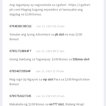
Ang tagumpay ay nagsisimula sa cgebet - https://cgebet-
ph.com! Maging bagong miyembro at tamasahin ang
dagdag na $100 bonus.
6784E68C08C62
Jan 13, 2025 05:10 pm
Simulan ang Iyong Adventure sa
jili slot
na may $100
Bonus!
67851710B84F7
Jan 13, 2025 08:37 pm
Unang Hakbang sa Tagumpay: $100 Bonus sa
55bmw slot
!
678546739564F
Jan 13, 2025 11:59 pm
Mag-sign Up Ngayon sa
vip slot
Para sa $100 Registration
Bonus!
678575A627345
Jan 14, 2025 03:20 am
Makakuha ng $100 Bonus sa
nn777 slot
, Walang Hirap!