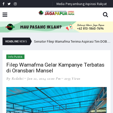
Media Penyambung Aspirasi Rakyat
Senator Filep Wamafma Terima Aspirasi Tim DOB Manokwari Barat
Pemuda PNG Deklarasi Dukungan untuk Papua Barat Lawan TNI/Polri
HEADLINE
NEWS
Info Publik
Filep Wamafma Gelar Kampanye Terbatas
di Oransbari Mansel
By Redaksi
Jan 22, 2024 12:00 Pm
2033 Views