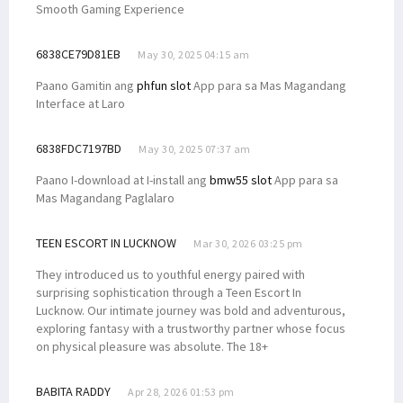
Smooth Gaming Experience
6838CE79D81EB
May 30, 2025 04:15 am
Paano Gamitin ang
phfun slot
App para sa Mas Magandang
Interface at Laro
6838FDC7197BD
May 30, 2025 07:37 am
Paano I-download at I-install ang
bmw55 slot
App para sa
Mas Magandang Paglalaro
TEEN ESCORT IN LUCKNOW
Mar 30, 2026 03:25 pm
They introduced us to youthful energy paired with
surprising sophistication through a Teen Escort In
Lucknow. Our intimate journey was bold and adventurous,
exploring fantasy with a trustworthy partner whose focus
on physical pleasure was absolute. The 18+
BABITA RADDY
Apr 28, 2026 01:53 pm