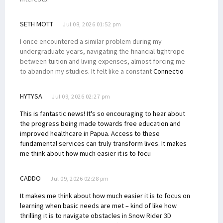
SETH MOTT
Jul 08, 2026 01:52 pm
I once encountered a similar problem during my
undergraduate years, navigating the financial tightrope
between tuition and living expenses, almost forcing me
to abandon my studies. It felt like a constant
Connectio
HYTYSA
Jul 09, 2026 02:27 pm
This is fantastic news! It's so encouraging to hear about
the progress being made towards free education and
improved healthcare in Papua. Access to these
fundamental services can truly transform lives. It makes
me think about how much easier it is to focu
CADDO
Jul 09, 2026 02:28 pm
It makes me think about how much easier it is to focus on
learning when basic needs are met – kind of like how
thrilling it is to navigate obstacles in
Snow Rider 3D