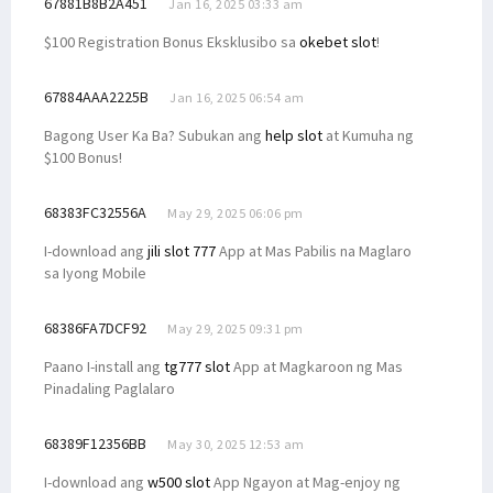
67881B8B2A451
Jan 16, 2025 03:33 am
$100 Registration Bonus Eksklusibo sa
okebet slot
!
67884AAA2225B
Jan 16, 2025 06:54 am
Bagong User Ka Ba? Subukan ang
help slot
at Kumuha ng
$100 Bonus!
68383FC32556A
May 29, 2025 06:06 pm
I-download ang
jili slot 777
App at Mas Pabilis na Maglaro
sa Iyong Mobile
68386FA7DCF92
May 29, 2025 09:31 pm
Paano I-install ang
tg777 slot
App at Magkaroon ng Mas
Pinadaling Paglalaro
68389F12356BB
May 30, 2025 12:53 am
I-download ang
w500 slot
App Ngayon at Mag-enjoy ng