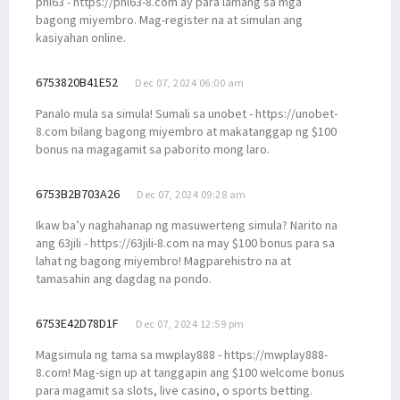
phl63 - https://phl63-8.com ay para lamang sa mga
bagong miyembro. Mag-register na at simulan ang
kasiyahan online.
6753820B41E52
Dec 07, 2024 06:00 am
Panalo mula sa simula! Sumali sa unobet - https://unobet-
8.com bilang bagong miyembro at makatanggap ng $100
bonus na magagamit sa paborito mong laro.
6753B2B703A26
Dec 07, 2024 09:28 am
Ikaw ba’y naghahanap ng masuwerteng simula? Narito na
ang 63jili - https://63jili-8.com na may $100 bonus para sa
lahat ng bagong miyembro! Magparehistro na at
tamasahin ang dagdag na pondo.
6753E42D78D1F
Dec 07, 2024 12:59 pm
Magsimula ng tama sa mwplay888 - https://mwplay888-
8.com! Mag-sign up at tanggapin ang $100 welcome bonus
para magamit sa slots, live casino, o sports betting.