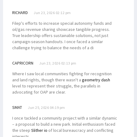
RICHARD
Jun 23, 2026 02:12 pm
Filep's efforts to increase special autonomy funds and
oil/gas revenue sharing showcase tangible progress.
True leadership offers sustainable solutions, not just
campaign-season handouts. I once faced a similar
challenge trying to balance the needs of a di
CAPRICORN
Jun 23, 2026 02:13 pm
Where I saw local communities fighting for recognition
and land rights, though there wasn't a
geometry dash
level to represent their struggle, the parallels in
advocating for OAP are clear.
SMAT
Jun 25, 2026 04:19 pm
I once tackled a community project with a similar dynamic
– a proposal to build a new park. Initial enthusiasm faced
the steep
Slither io
of local bureaucracy and conflicting
interests.