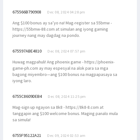
675566B790908
Dec 08, 2024 04:28 pm
Ang $100 bonus ay sa’yo na! Mag-register sa 55bmw -
https://55bmw-88.com at simulan ang iyong gaming
journey nang may dagdag na pondo.
675597ABE4810
Dec 08, 2024 07:57 pm
Huwag magpahuli! Ang phoenix game - https://phoenix-
game-ph.com ay may espesyal na alok para sa mga
bagong miyembro—ang $100 bonus na magpapasaya sa
iyong laro.
6755C8609DEB4
Dec 08, 2024 11:25 pm
Mag-sign up ngayon sa 8k8 - https://8k8-8.com at
tanggapin ang $100 welcome bonus. Maging panalo mula
sa simula!
6755F95122A21
Dec 09, 2024 02:53 am