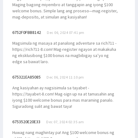
Maging bagong miyembro at tanggapin ang iyong $100
welcome bonus. Simple lang ang proseso—mag-register,
mag-deposito, at simulan ang kasiyahan!
6752F0FBB8142
Dec 06, 2024 07:41 pm
Magsimula ng masaya at panalong adventure sa rich711 -
https://rich711-8.com! Mag-register ngayon at makakuha
ng eksklusibong $100 bonus na magbibigay sa’yo ng
edge sa bawat laro.
675321EA85085
Dec 06, 2024 11:10 pm
Ang kasiyahan ay nagsisimula sa tayabet -
https://tayabet-8.com! Mag-sign up na at tamasahin ang
iyong $100 welcome bonus para mas maraming panalo.
Siguradong sulit ang bawat taya!
6753520E20E33
Dec 07, 2024 02:35 am
Huwag nang maghintay pa! Ang $100 welcome bonus ng