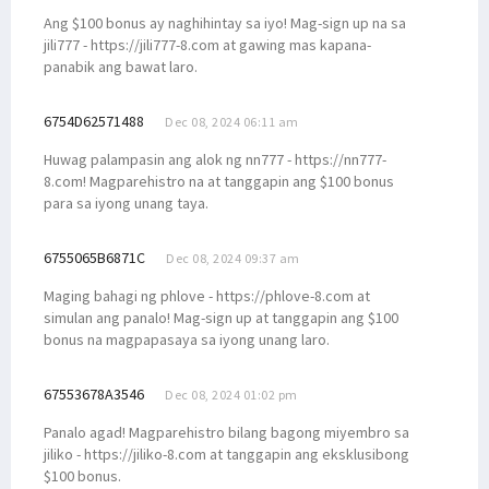
Ang $100 bonus ay naghihintay sa iyo! Mag-sign up na sa
jili777 - https://jili777-8.com at gawing mas kapana-
panabik ang bawat laro.
6754D62571488
Dec 08, 2024 06:11 am
Huwag palampasin ang alok ng nn777 - https://nn777-
8.com! Magparehistro na at tanggapin ang $100 bonus
para sa iyong unang taya.
6755065B6871C
Dec 08, 2024 09:37 am
Maging bahagi ng phlove - https://phlove-8.com at
simulan ang panalo! Mag-sign up at tanggapin ang $100
bonus na magpapasaya sa iyong unang laro.
67553678A3546
Dec 08, 2024 01:02 pm
Panalo agad! Magparehistro bilang bagong miyembro sa
jiliko - https://jiliko-8.com at tanggapin ang eksklusibong
$100 bonus.