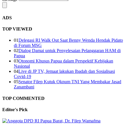
ADS
TOP VIEWED
01
Delegasi RI Walk Out Saat Benny Wenda Hendak Pidato
di Forum MSG
02
Dialog Damai untuk Penyelesaian Pelanggaran HAM di
Papua
03
Otonomi Khusus Papua dalam Perspektif Kebijakan
Nasional
04
Live di JP TV, Jemaat lakukan Ibadah dan Sosialisasi
Covid-19
05
Senator Filep Kutuk Oknum TNI Yang Membakar Jasad
Zanambani
TOP COMMENTED
Editor's
Pick