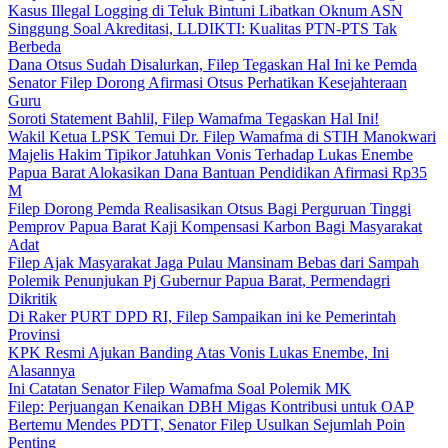
Kasus Illegal Logging di Teluk Bintuni Libatkan Oknum ASN
Singgung Soal Akreditasi, LLDIKTI: Kualitas PTN-PTS Tak
Berbeda
Dana Otsus Sudah Disalurkan, Filep Tegaskan Hal Ini ke Pemda
Senator Filep Dorong Afirmasi Otsus Perhatikan Kesejahteraan
Guru
Soroti Statement Bahlil, Filep Wamafma Tegaskan Hal Ini!
Wakil Ketua LPSK Temui Dr. Filep Wamafma di STIH Manokwari
Majelis Hakim Tipikor Jatuhkan Vonis Terhadap Lukas Enembe
Papua Barat Alokasikan Dana Bantuan Pendidikan Afirmasi Rp35
M
Filep Dorong Pemda Realisasikan Otsus Bagi Perguruan Tinggi
Pemprov Papua Barat Kaji Kompensasi Karbon Bagi Masyarakat
Adat
Filep Ajak Masyarakat Jaga Pulau Mansinam Bebas dari Sampah
Polemik Penunjukan Pj Gubernur Papua Barat, Permendagri
Dikritik
Di Raker PURT DPD RI, Filep Sampaikan ini ke Pemerintah
Provinsi
KPK Resmi Ajukan Banding Atas Vonis Lukas Enembe, Ini
Alasannya
Ini Catatan Senator Filep Wamafma Soal Polemik MK
Filep: Perjuangan Kenaikan DBH Migas Kontribusi untuk OAP
Bertemu Mendes PDTT, Senator Filep Usulkan Sejumlah Poin
Penting