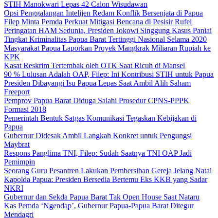
STIH Manokwari Lepas 42 Calon Wisudawan
Opsi Penggalangan Intelijen Redam Konflik Bersenjata di Papua
Filep Minta Pemda Perkuat Mitigasi Bencana di Pesisir Rufei
Peringatan HAM Sedunia, Presiden Jokowi Singgung Kasus Paniai
Tingkat Kriminalitas Papua Barat Tertinggi Nasional Selama 2020
Masyarakat Papua Laporkan Proyek Mangkrak Miliaran Rupiah ke
KPK
Kasat Reskrim Tertembak oleh OTK Saat Ricuh di Mansel
90 % Lulusan Adalah OAP, Filep: Ini Kontribusi STIH untuk Papua
Presiden Dibayangi Isu Papua Lepas Saat Ambil Alih Saham
Freeport
Pemprov Papua Barat Diduga Salahi Prosedur CPNS-PPPK
Formasi 2018
Pemerintah Bentuk Satgas Komunikasi Tegaskan Kebijakan di
Papua
Gubernur Didesak Ambil Langkah Konkret untuk Pengungsi
Maybrat
Respons Panglima TNI, Filep: Sudah Saatnya TNI OAP Jadi
Pemimpin
Seorang Guru Pesantren Lakukan Pembersihan Gereja Jelang Natal
Kapolda Papua: Presiden Bersedia Bertemu Eks KKB yang Sadar
NKRI
Gubernur dan Sekda Papua Barat Tak Open House Saat Nataru
Kas Pemda ‘Ngendap’, Gubernur Papua-Papua Barat Ditegur
Mendagri