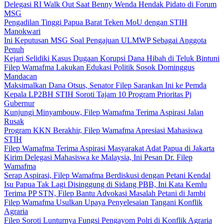
Delegasi RI Walk Out Saat Benny Wenda Hendak Pidato di Forum
MSG
Pengadilan Tinggi Papua Barat Teken MoU dengan STIH
Manokwari
Ini Keputusan MSG Soal Pengajuan ULMWP Sebagai Anggota
Penuh
Kejari Selidiki Kasus Dugaan Korupsi Dana Hibah di Teluk Bintuni
Filep Wamafma Lakukan Edukasi Politik Sosok Dominggus
Mandacan
Maksimalkan Dana Otsus, Senator Filep Sarankan Ini ke Pemda
Kepala LP2BH STIH Soroti Tajam 10 Program Prioritas Pj
Gubernur
Kunjungi Minyambouw, Filep Wamafma Terima Aspirasi Jalan
Rusak
Program KKN Berakhir, Filep Wamafma Apresiasi Mahasiswa
STIH
Filep Wamafma Terima Aspirasi Masyarakat Adat Papua di Jakarta
Kirim Delegasi Mahasiswa ke Malaysia, Ini Pesan Dr. Filep
Wamafma
Serap Aspirasi, Filep Wamafma Berdiskusi dengan Petani Kendal
Isu Papua Tak Lagi Disinggung di Sidang PBB, Ini Kata Kemlu
Terima PP STN, Filep Bantu Advokasi Masalah Petani di Jambi
Filep Wamafma Usulkan Upaya Penyelesaian Tangani Konflik
Agraria
Filep Soroti Lunturnya Fungsi Pengayom Polri di Konflik Agraria