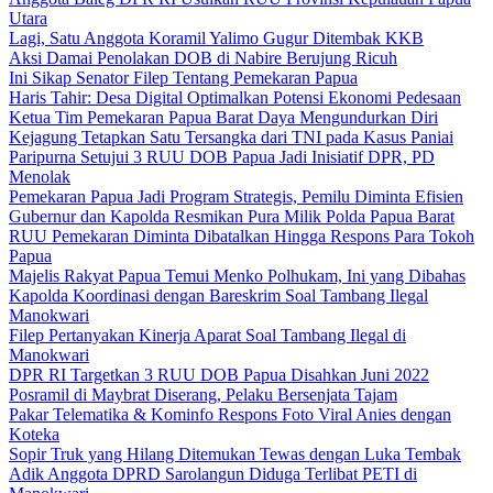
Utara
Lagi, Satu Anggota Koramil Yalimo Gugur Ditembak KKB
Aksi Damai Penolakan DOB di Nabire Berujung Ricuh
Ini Sikap Senator Filep Tentang Pemekaran Papua
Haris Tahir: Desa Digital Optimalkan Potensi Ekonomi Pedesaan
Ketua Tim Pemekaran Papua Barat Daya Mengundurkan Diri
Kejagung Tetapkan Satu Tersangka dari TNI pada Kasus Paniai
Paripurna Setujui 3 RUU DOB Papua Jadi Inisiatif DPR, PD
Menolak
Pemekaran Papua Jadi Program Strategis, Pemilu Diminta Efisien
Gubernur dan Kapolda Resmikan Pura Milik Polda Papua Barat
RUU Pemekaran Diminta Dibatalkan Hingga Respons Para Tokoh
Papua
Majelis Rakyat Papua Temui Menko Polhukam, Ini yang Dibahas
Kapolda Koordinasi dengan Bareskrim Soal Tambang Ilegal
Manokwari
Filep Pertanyakan Kinerja Aparat Soal Tambang Ilegal di
Manokwari
DPR RI Targetkan 3 RUU DOB Papua Disahkan Juni 2022
Posramil di Maybrat Diserang, Pelaku Bersenjata Tajam
Pakar Telematika & Kominfo Respons Foto Viral Anies dengan
Koteka
Sopir Truk yang Hilang Ditemukan Tewas dengan Luka Tembak
Adik Anggota DPRD Sarolangun Diduga Terlibat PETI di