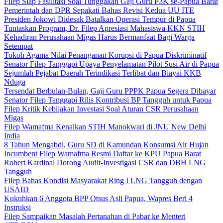
Filep Siap Fasilitasi Soal Tunggakan Gaji Guru P3K se-Papua Barat
Pemerintah dan DPR Sepakati Bahas Revisi Kedua UU ITE
Presiden Jokowi Didesak Batalkan Operasi Tempur di Papua
Tuntaskan Program, Dr. Filep Apresiasi Mahasiswa KKN STIH
Kehadiran Perusahaan Migas Harus Bermanfaat Bagi Warga
Setempat
Tokoh Agama Nilai Penanganan Korupsi di Papua Diskriminatif
Senator Filep Tanggapi Upaya Penyelamatan Pilot Susi Air di Papua
Sejumlah Pejabat Daerah Terindikasi Terlibat dan Biayai KKB
Nduga
Tersendat Berbulan-Bulan, Gaji Guru PPPK Papua Segera Dibayar
Senator Filep Tanggapi Rilis Kontribusi BP Tangguh untuk Papua
Filep Kritik Kebijakan Investasi Soal Aturan CSR Perusahaan
Migas
Filep Wamafma Kenalkan STIH Manokwari di JNU New Delhi
India
8 Tahun Mengabdi, Guru SD di Kamundan Konsumsi Air Hujan
Incumbent Filep Wamafma Resmi Daftar ke KPU Papua Barat
Robert Kardinal Dorong Audit-Investigasi CSR dan DBH LNG
Tangguh
Filep Bahas Kondisi Masyarakat Ring I LNG Tangguh dengan
USAID
Kukuhkan 6 Anggota BPP Otsus Asli Papua, Wapres Beri 4
Instruksi
Filep Sampaikan Masalah Pertanahan di Pabar ke Menteri