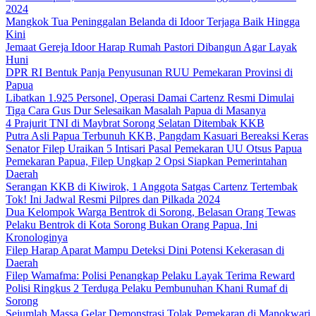
2024
Mangkok Tua Peninggalan Belanda di Idoor Terjaga Baik Hingga
Kini
Jemaat Gereja Idoor Harap Rumah Pastori Dibangun Agar Layak
Huni
DPR RI Bentuk Panja Penyusunan RUU Pemekaran Provinsi di
Papua
Libatkan 1.925 Personel, Operasi Damai Cartenz Resmi Dimulai
Tiga Cara Gus Dur Selesaikan Masalah Papua di Masanya
4 Prajurit TNI di Maybrat Sorong Selatan Ditembak KKB
Putra Asli Papua Terbunuh KKB, Pangdam Kasuari Bereaksi Keras
Senator Filep Uraikan 5 Intisari Pasal Pemekaran UU Otsus Papua
Pemekaran Papua, Filep Ungkap 2 Opsi Siapkan Pemerintahan
Daerah
Serangan KKB di Kiwirok, 1 Anggota Satgas Cartenz Tertembak
Tok! Ini Jadwal Resmi Pilpres dan Pilkada 2024
Dua Kelompok Warga Bentrok di Sorong, Belasan Orang Tewas
Pelaku Bentrok di Kota Sorong Bukan Orang Papua, Ini
Kronologinya
Filep Harap Aparat Mampu Deteksi Dini Potensi Kekerasan di
Daerah
Filep Wamafma: Polisi Penangkap Pelaku Layak Terima Reward
Polisi Ringkus 2 Terduga Pelaku Pembunuhan Khani Rumaf di
Sorong
Sejumlah Massa Gelar Demonstrasi Tolak Pemekaran di Manokwari