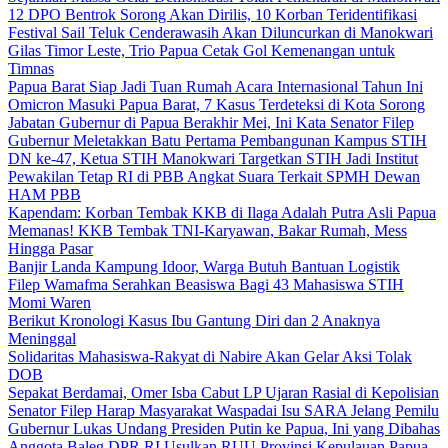
12 DPO Bentrok Sorong Akan Dirilis, 10 Korban Teridentifikasi
Festival Sail Teluk Cenderawasih Akan Diluncurkan di Manokwari
Gilas Timor Leste, Trio Papua Cetak Gol Kemenangan untuk
Timnas
Papua Barat Siap Jadi Tuan Rumah Acara Internasional Tahun Ini
Omicron Masuki Papua Barat, 7 Kasus Terdeteksi di Kota Sorong
Jabatan Gubernur di Papua Berakhir Mei, Ini Kata Senator Filep
Gubernur Meletakkan Batu Pertama Pembangunan Kampus STIH
DN ke-47, Ketua STIH Manokwari Targetkan STIH Jadi Institut
Pewakilan Tetap RI di PBB Angkat Suara Terkait SPMH Dewan
HAM PBB
Kapendam: Korban Tembak KKB di Ilaga Adalah Putra Asli Papua
Memanas! KKB Tembak TNI-Karyawan, Bakar Rumah, Mess
Hingga Pasar
Banjir Landa Kampung Idoor, Warga Butuh Bantuan Logistik
Filep Wamafma Serahkan Beasiswa Bagi 43 Mahasiswa STIH
Momi Waren
Berikut Kronologi Kasus Ibu Gantung Diri dan 2 Anaknya
Meninggal
Solidaritas Mahasiswa-Rakyat di Nabire Akan Gelar Aksi Tolak
DOB
Sepakat Berdamai, Omer Isba Cabut LP Ujaran Rasial di Kepolisian
Senator Filep Harap Masyarakat Waspadai Isu SARA Jelang Pemilu
Gubernur Lukas Undang Presiden Putin ke Papua, Ini yang Dibahas
Anggota Baleg DPR RI Usulkan RUU Provinsi Kepulauan Papua