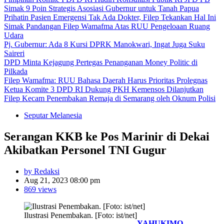
Simak 9 Poin Strategis Asosiasi Gubernur untuk Tanah Papua
Prihatin Pasien Emergensi Tak Ada Dokter, Filep Tekankan Hal Ini
Simak Pandangan Filep Wamafma Atas RUU Pengeloaan Ruang
Udara
Pj. Gubernur: Ada 8 Kursi DPRK Manokwari, Ingat Juga Suku
Saireri
DPD Minta Kejagung Pertegas Penanganan Money Politic di
Pilkada
Filep Wamafma: RUU Bahasa Daerah Harus Prioritas Prolegnas
Ketua Komite 3 DPD RI Dukung PKH Kemensos Dilanjutkan
Filep Kecam Penembakan Remaja di Semarang oleh Oknum Polisi
Seputar Melanesia
Serangan KKB ke Pos Marinir di Dekai
Akibatkan Personel TNI Gugur
by Redaksi
Aug 21, 2023 08:00 pm
869 views
Ilustrasi Penembakan. [Foto: ist/net]
YAHUKIMO,