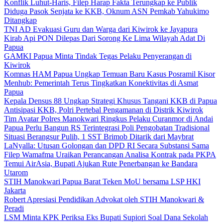
Konflik Luhut-Haris, Filep Harap Fakta Terungkap ke Publik
Diduga Pasok Senjata ke KKB, Oknum ASN Pemkab Yahukimo
Ditangkap
TNI AD Evakuasi Guru dan Warga dari Kiwirok ke Jayapura
Kirab Api PON Dilepas Dari Sorong Ke Lima Wilayah Adat Di
Papua
GAMKI Papua Minta Tindak Tegas Pelaku Penyerangan di
Kiwirok
Komnas HAM Papua Ungkap Temuan Baru Kasus Posramil Kisor
Menhub: Pemerintah Terus Tingkatkan Konektivitas di Asmat
Papua
Kepala Densus 88 Ungkap Strategi Khusus Tangani KKB di Papua
Antisipasi KKB, Polri Pertebal Pengamanan di Distrik Kiwirok
Tim Avatar Polres Manokwari Ringkus Pelaku Curanmor di Andai
Papua Perlu Bangun RS Terintegrasi Poli Pengobatan Tradisional
Situasi Berangsur Pulih, 1 SST Brimob Ditarik dari Maybrat
LaNyalla: Utusan Golongan dan DPD RI Secara Substansi Sama
Filep Wamafma Uraikan Perancangan Analisa Kontrak pada PKPA
Temui AirAsia, Bupati Ajukan Rute Penerbangan ke Bandara
Utarom
STIH Manokwari Papua Barat Teken MoU bersama LSP HKI
Jakarta
Robert Apresiasi Pendidikan Advokat oleh STIH Manokwari &
Peradi
LSM Minta KPK Periksa Eks Bupati Supiori Soal Dana Sekolah