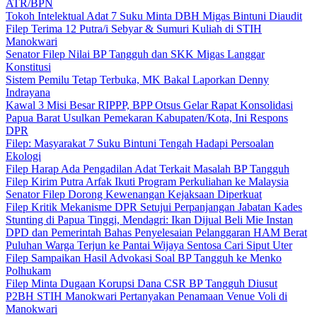
ATR/BPN
Tokoh Intelektual Adat 7 Suku Minta DBH Migas Bintuni Diaudit
Filep Terima 12 Putra/i Sebyar & Sumuri Kuliah di STIH
Manokwari
Senator Filep Nilai BP Tangguh dan SKK Migas Langgar
Konstitusi
Sistem Pemilu Tetap Terbuka, MK Bakal Laporkan Denny
Indrayana
Kawal 3 Misi Besar RIPPP, BPP Otsus Gelar Rapat Konsolidasi
Papua Barat Usulkan Pemekaran Kabupaten/Kota, Ini Respons
DPR
Filep: Masyarakat 7 Suku Bintuni Tengah Hadapi Persoalan
Ekologi
Filep Harap Ada Pengadilan Adat Terkait Masalah BP Tangguh
Filep Kirim Putra Arfak Ikuti Program Perkuliahan ke Malaysia
Senator Filep Dorong Kewenangan Kejaksaan Diperkuat
Filep Kritik Mekanisme DPR Setujui Perpanjangan Jabatan Kades
Stunting di Papua Tinggi, Mendagri: Ikan Dijual Beli Mie Instan
DPD dan Pemerintah Bahas Penyelesaian Pelanggaran HAM Berat
Puluhan Warga Terjun ke Pantai Wijaya Sentosa Cari Siput Uter
Filep Sampaikan Hasil Advokasi Soal BP Tangguh ke Menko
Polhukam
Filep Minta Dugaan Korupsi Dana CSR BP Tangguh Diusut
P2BH STIH Manokwari Pertanyakan Penamaan Venue Voli di
Manokwari