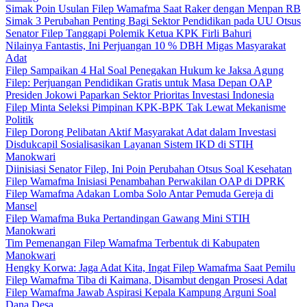
Simak Poin Usulan Filep Wamafma Saat Raker dengan Menpan RB
Simak 3 Perubahan Penting Bagi Sektor Pendidikan pada UU Otsus
Senator Filep Tanggapi Polemik Ketua KPK Firli Bahuri
Nilainya Fantastis, Ini Perjuangan 10 % DBH Migas Masyarakat
Adat
Filep Sampaikan 4 Hal Soal Penegakan Hukum ke Jaksa Agung
Filep: Perjuangan Pendidikan Gratis untuk Masa Depan OAP
Presiden Jokowi Paparkan Sektor Prioritas Investasi Indonesia
Filep Minta Seleksi Pimpinan KPK-BPK Tak Lewat Mekanisme
Politik
Filep Dorong Pelibatan Aktif Masyarakat Adat dalam Investasi
Disdukcapil Sosialisasikan Layanan Sistem IKD di STIH
Manokwari
Diinisiasi Senator Filep, Ini Poin Perubahan Otsus Soal Kesehatan
Filep Wamafma Inisiasi Penambahan Perwakilan OAP di DPRK
Filep Wamafma Adakan Lomba Solo Antar Pemuda Gereja di
Mansel
Filep Wamafma Buka Pertandingan Gawang Mini STIH
Manokwari
Tim Pemenangan Filep Wamafma Terbentuk di Kabupaten
Manokwari
Hengky Korwa: Jaga Adat Kita, Ingat Filep Wamafma Saat Pemilu
Filep Wamafma Tiba di Kaimana, Disambut dengan Prosesi Adat
Filep Wamafma Jawab Aspirasi Kepala Kampung Arguni Soal
Dana Desa