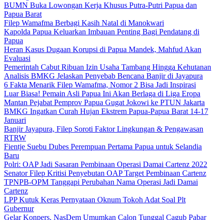
BUMN Buka Lowongan Kerja Khusus Putra-Putri Papua dan
Papua Barat
Filep Wamafma Berbagi Kasih Natal di Manokwari
Kapolda Papua Keluarkan Imbauan Penting Bagi Pendatang di
Papua
Heran Kasus Dugaan Korupsi di Papua Mandek, Mahfud Akan
Evaluasi
Pemerintah Cabut Ribuan Izin Usaha Tambang Hingga Kehutanan
Analisis BMKG Jelaskan Penyebab Bencana Banjir di Jayapura
6 Fakta Menarik Filep Wamafma, Nomor 2 Bisa Jadi Inspirasi
Luar Biasa! Pemain Asli Papua Ini Akan Berlaga di Liga Eropa
Mantan Pejabat Pemprov Papua Gugat Jokowi ke PTUN Jakarta
BMKG Ingatkan Curah Hujan Ekstrem Papua-Papua Barat 14-17
Januari
Banjir Jayapura, Filep Soroti Faktor Lingkungan & Pengawasan
RTRW
Fientje Suebu Dubes Perempuan Pertama Papua untuk Selandia
Baru
Polri: OAP Jadi Sasaran Pembinaan Operasi Damai Cartenz 2022
Senator Filep Kritisi Penyebutan OAP Target Pembinaan Cartenz
TPNPB-OPM Tanggapi Perubahan Nama Operasi Jadi Damai
Cartenz
LPP Kutuk Keras Pernyataan Oknum Tokoh Adat Soal Plt
Gubernur
Gelar Konpers, NasDem Umumkan Calon Tunggal Cagub Pabar