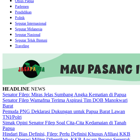
Otsus Papua
Parlemen
Pendidikan
Politik
Seputar Internasional
Seputar Melanesia
Seputar Nasional
Seputar Teluk Bintuni
Traveling
HEADLINE
NEWS
Senator Filep: Miras Jelas Sumbang Angka Kematian di Papua
Senator Filep Wamafma Terima Aspirasi Tim DOB Manokwari
Barat
Pemuda PNG Deklarasi Dukungan untuk Papua Barat Lawan
TNI/Polri
Simak Opini Senator Filep Soal Cita-Cita Kedamaian di Tanah
Papua
Hindari Bias Definisi, Filep: Perlu Definisi Khusus Afiliasi KKB
Minta Operasi Militer Dihentikan, KKB Ancam Perang Serentak