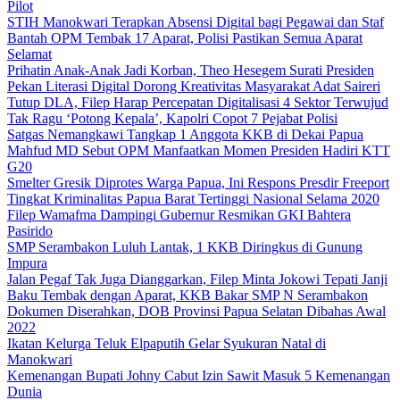
Pilot
STIH Manokwari Terapkan Absensi Digital bagi Pegawai dan Staf
Bantah OPM Tembak 17 Aparat, Polisi Pastikan Semua Aparat
Selamat
Prihatin Anak-Anak Jadi Korban, Theo Hesegem Surati Presiden
Pekan Literasi Digital Dorong Kreativitas Masyarakat Adat Saireri
Tutup DLA, Filep Harap Percepatan Digitalisasi 4 Sektor Terwujud
Tak Ragu ‘Potong Kepala’, Kapolri Copot 7 Pejabat Polisi
Satgas Nemangkawi Tangkap 1 Anggota KKB di Dekai Papua
Mahfud MD Sebut OPM Manfaatkan Momen Presiden Hadiri KTT
G20
Smelter Gresik Diprotes Warga Papua, Ini Respons Presdir Freeport
Tingkat Kriminalitas Papua Barat Tertinggi Nasional Selama 2020
Filep Wamafma Dampingi Gubernur Resmikan GKI Bahtera
Pasirido
SMP Serambakon Luluh Lantak, 1 KKB Diringkus di Gunung
Impura
Jalan Pegaf Tak Juga Dianggarkan, Filep Minta Jokowi Tepati Janji
Baku Tembak dengan Aparat, KKB Bakar SMP N Serambakon
Dokumen Diserahkan, DOB Provinsi Papua Selatan Dibahas Awal
2022
Ikatan Kelurga Teluk Elpaputih Gelar Syukuran Natal di
Manokwari
Kemenangan Bupati Johny Cabut Izin Sawit Masuk 5 Kemenangan
Dunia