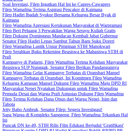
Soal Investasi, Filep Ingatkan Hal Ini ke Capres-Cawapres
Filep Wamafma Terima Aspirasi Pencaker di Kaimana
Filep Hadiri Ibadah Syukur Bersama Keluarga Besar Byak di
Kaimana
Filep Wamafma Apresiasi Kerukunan Masyarakat di Warpramasi
Filep Beri Peluang 3 Perwakilan Warga Serayu Kuliah Gratis
Filep Dukung Dominggus Mandacan Kembali Jabat Gubernur
Senator Filep Hadiri Lepas Sambut Tahun Baru Suku Doreri
Filep Wamafma Lantik Unsur Pimpinan STIH Manokwari
Filep Serahkan Buku Rekening Beasiswa ke Mahasiswa STIH di
Prafi
Kampanye di Padarni, Filep Wamafma Terima Keluhan Masyarakat
Beasiswa SUP Nunggak, Senator Filep Berikan Pandangannya
Filep Wamafma Gelar Kampanye Terbatas di Oransbari Mansel
Kampanye Terbatas di Oransbari, Ini Komitmen Filep Wamafma
Keluarga Kamasan Mansel Dukung Filep Wamafma Maju DPD RI
Masyarakat Nenei Nyatakan Dukungan untuk Filep Wamafma
Pemuda Desai dan Warga Prafi Antusias Dukung Filep Wamafma
Filep Terima Keluhan Dana Otsus dari Warga Nenei, Isim dan
Tahota
Jetty Babo Ambruk, Senator Filep: Segera Investigasi!
Sapa Warga di Kompleks Sanggeng, Filep Wamafma Tekankan Hal
Ini
Puncak DN ke-49, STIH Rilis Film Edukasi Berjudul 'Gratifikasi'
Pimpinan Komite I DPD RI Hadiri Konsultasi Publik RPJPD PB