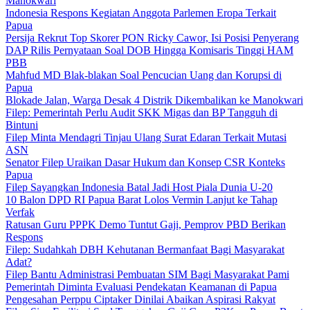
Manokwari
Indonesia Respons Kegiatan Anggota Parlemen Eropa Terkait
Papua
Persija Rekrut Top Skorer PON Ricky Cawor, Isi Posisi Penyerang
DAP Rilis Pernyataan Soal DOB Hingga Komisaris Tinggi HAM
PBB
Mahfud MD Blak-blakan Soal Pencucian Uang dan Korupsi di
Papua
Blokade Jalan, Warga Desak 4 Distrik Dikembalikan ke Manokwari
Filep: Pemerintah Perlu Audit SKK Migas dan BP Tangguh di
Bintuni
Filep Minta Mendagri Tinjau Ulang Surat Edaran Terkait Mutasi
ASN
Senator Filep Uraikan Dasar Hukum dan Konsep CSR Konteks
Papua
Filep Sayangkan Indonesia Batal Jadi Host Piala Dunia U-20
10 Balon DPD RI Papua Barat Lolos Vermin Lanjut ke Tahap
Verfak
Ratusan Guru PPPK Demo Tuntut Gaji, Pemprov PBD Berikan
Respons
Filep: Sudahkah DBH Kehutanan Bermanfaat Bagi Masyarakat
Adat?
Filep Bantu Administrasi Pembuatan SIM Bagi Masyarakat Pami
Pemerintah Diminta Evaluasi Pendekatan Keamanan di Papua
Pengesahan Perppu Ciptaker Dinilai Abaikan Aspirasi Rakyat