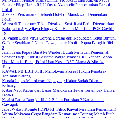
Pernyataan Mensos Risma Dinilai Provokatif bagi Rakyat Papua
Senator Filep Harap RUU Otsus Akomodir Pembentukan Parpol
Lokal
3 Pelaku Pencurian di Sebuah Hotel di Manokwari Diamankan
Polisi
Warga di Tambrauw Takut Divaksin, Sosialisasi Perlu Digencarkan
Kabupaten Jayawijaya Hingga Kini Belum Miliki alat PCR Covid-
19
10 Varian Delta Virus Corona Berasal dari Kabupaten Teluk Bintuni
Golkar Serahkan 2 Nama Cawagub ke Koalisi Papua Bangkit Jilid
2
Jalan Trans Papua Barat ke Windesi Butuh Perhatian Pemerintah
Senator Filep Diskusi Bersama Warga Jemaat GKI Kanaan Sabon
Usai Mimika Barat, Polisi Usut Kasus BST Alama & Mimika
Tengah
KAWAL PB-LBH STIH Manokwari Proses Hukum Penabrak
Terumbu Karang
Kepala Lapas Manokwari: Napi yang Kabur Sudah Ditemui
Keluarga
Kabar Napi Kabur dari Lapas Manokwari Tewas Tertembak Hanya
Hoaks
Koalisi Papua Bangkit Jilid 2 Belum Putuskan 2 Nama untuk
Cawagub
Jabat Waka I Komite I DPD RI, Filep: Kawal Peraturan Pemerintah!
Warga Mokwam Cegat Pangdam Kasuari saat Touring Merah Putih