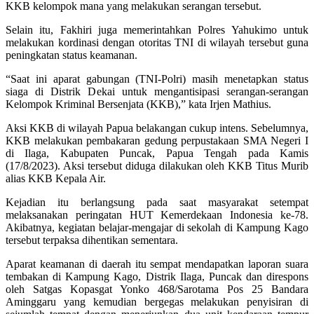
KKB kelompok mana yang melakukan serangan tersebut.
Selain itu, Fakhiri juga memerintahkan Polres Yahukimo untuk
melakukan kordinasi dengan otoritas TNI di wilayah tersebut guna
peningkatan status keamanan.
“Saat ini aparat gabungan (TNI-Polri) masih menetapkan status
siaga di Distrik Dekai untuk mengantisipasi serangan-serangan
Kelompok Kriminal Bersenjata (KKB),” kata Irjen Mathius.
Aksi KKB di wilayah Papua belakangan cukup intens. Sebelumnya,
KKB melakukan pembakaran gedung perpustakaan SMA Negeri I
di Ilaga, Kabupaten Puncak, Papua Tengah pada Kamis
(17/8/2023). Aksi tersebut diduga dilakukan oleh KKB Titus Murib
alias KKB Kepala Air.
Kejadian itu berlangsung pada saat masyarakat setempat
melaksanakan peringatan HUT Kemerdekaan Indonesia ke-78.
Akibatnya, kegiatan belajar-mengajar di sekolah di Kampung Kago
tersebut terpaksa dihentikan sementara.
Aparat keamanan di daerah itu sempat mendapatkan laporan suara
tembakan di Kampung Kago, Distrik Ilaga, Puncak dan direspons
oleh Satgas Kopasgat Yonko 468/Sarotama Pos 25 Bandara
Aminggaru yang kemudian bergegas melakukan penyisiran di