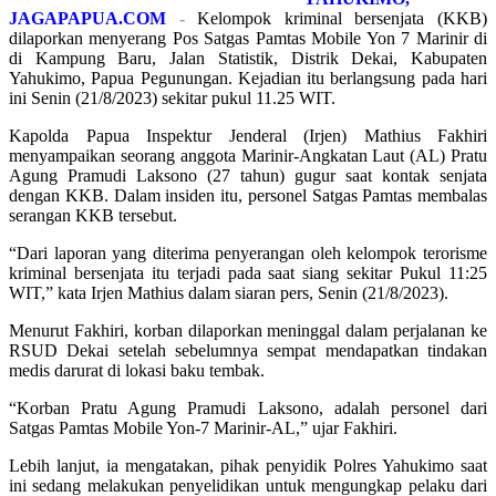
JAGAPAPUA.COM
-
Kelompok kriminal bersenjata (KKB)
dilaporkan menyerang Pos Satgas Pamtas Mobile Yon 7 Marinir di
di Kampung Baru, Jalan Statistik, Distrik Dekai, Kabupaten
Yahukimo, Papua Pegunungan. Kejadian itu berlangsung pada hari
ini Senin (21/8/2023) sekitar pukul 11.25 WIT.
Kapolda Papua Inspektur Jenderal (Irjen) Mathius Fakhiri
menyampaikan seorang anggota Marinir-Angkatan Laut (AL) Pratu
Agung Pramudi Laksono (27 tahun) gugur saat kontak senjata
dengan KKB. Dalam insiden itu, personel Satgas Pamtas membalas
serangan KKB tersebut.
“Dari laporan yang diterima penyerangan oleh kelompok terorisme
kriminal bersenjata itu terjadi pada saat siang sekitar Pukul 11:25
WIT,” kata Irjen Mathius dalam siaran pers, Senin (21/8/2023).
Menurut Fakhiri, korban dilaporkan meninggal dalam perjalanan ke
RSUD Dekai setelah sebelumnya sempat mendapatkan tindakan
medis darurat di lokasi baku tembak.
“Korban Pratu Agung Pramudi Laksono, adalah personel dari
Satgas Pamtas Mobile Yon-7 Marinir-AL,” ujar Fakhiri.
Lebih lanjut, ia mengatakan, pihak penyidik Polres Yahukimo saat
ini sedang melakukan penyelidikan untuk mengungkap pelaku dari