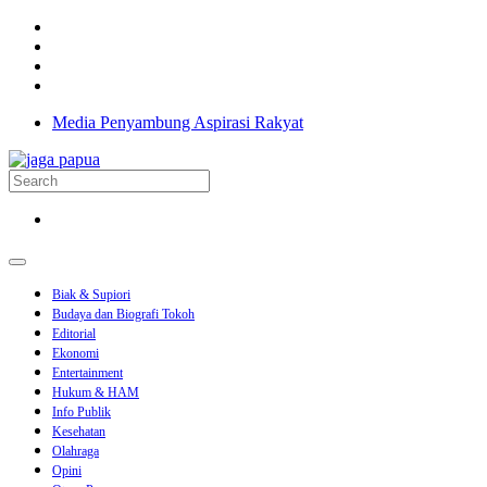
Media Penyambung Aspirasi Rakyat
Biak & Supiori
Budaya dan Biografi Tokoh
Editorial
Ekonomi
Entertainment
Hukum & HAM
Info Publik
Kesehatan
Olahraga
Opini