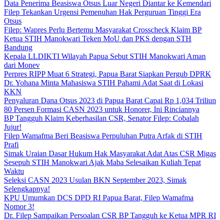
Data Penerima Beasiswa Otsus Luar Negeri Diantar ke Kemendari
Filep Tekankan Urgensi Pemenuhan Hak Perguruan Tinggi Era
Otsus
Filep: Wapres Perlu Bertemu Masyarakat Crosscheck Klaim BP
Ketua STIH Manokwari Teken MoU dan PKS dengan STH
Bandung
Kepala LLDIKTI Wilayah Papua Sebut STIH Manokwari Aman
dari Monev
Perpres RIPP Muat 6 Strategi, Papua Barat Siapkan Pergub DPRK
Dr. Yohana Minta Mahasiswa STIH Pahami Adat Saat di Lokasi
KKN
Penyaluran Dana Otsus 2023 di Papua Barat Capai Rp 1,034 Triliun
80 Persen Formasi CASN 2023 untuk Honorer, Ini Rinciannya
BP Tangguh Klaim Keberhasilan CSR, Senator Filep: Cobalah
Jujur!
Filep Wamafma Beri Beasiswa Perpuluhan Putra Arfak di STIH
Prafi
Simak Uraian Dasar Hukum Hak Masyarakat Adat Atas CSR Migas
Sesepuh STIH Manokwari Ajak Maba Selesaikan Kuliah Tepat
Waktu
Seleksi CASN 2023 Usulan BKN September 2023, Simak
Selengkapnya!
KPU Umumkan DCS DPD RI Papua Barat, Filep Wamafma
Nomor 3!
Dr. Filep Sampaikan Persoalan CSR BP Tangguh ke Ketua MPR RI