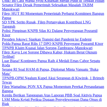
Unik! Ini Cara Warga Syou Kibarkan Merah Putih di Tengah Hutan
Senator Filep Desak Pemerintah Selesaikan Masalah TKBM
Manokwari
Filep: HUT RI Momentum Pemerintah Perbarui Komitmen Bangun
Papua
SD YPK Serito Rusak, Filep Pertanyakan Kontribusi LNG
Tangguh
Polisi: Pimpinan KNPB Silas Ki Dalang Penyerangan Posramil
Kisor
Presiden Jokowi: Siapkan Transisi dari Pandemi ke Endemi
Polda Papua Barat Rilis 17 DPO KNPB Penyerang Posramil Kisor
TPNPB Klaim Kuasai Jalan Sorong-Tambrauw-Manokwari
Filep: Kayu Log Sorong Dibawa Kabur, Hukum Berat Oknum
Terlibat!
Luar Biasa! Kontingen Papua Raih 4 Medali Emas Cabor Sepatu
Roda
Serang RI Soal HAM di Papua, Diplomat Minta Vanuatu ‘Buka
Mata’
TPNPB-OPM Ngalum Kupel Akui Serangan di Kiwirok, 1 Brimob
Tewas
Filep Wamafma: PON XX Papua Momentum Perekat Persaudaraan
Bangsa
Kemlu Berikan Tanggapan Atas Laporan PBB Soal Aktivis Papua
LSM Minta Kejati Periksa Dugaan Penyelewengan Dana Otsus di
Biak