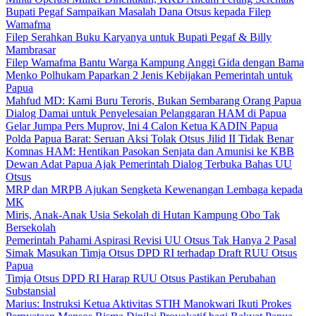
Bupati Pegaf Sampaikan Masalah Dana Otsus kepada Filep
Wamafma
Filep Serahkan Buku Karyanya untuk Bupati Pegaf & Billy
Mambrasar
Filep Wamafma Bantu Warga Kampung Anggi Gida dengan Bama
Menko Polhukam Paparkan 2 Jenis Kebijakan Pemerintah untuk
Papua
Mahfud MD: Kami Buru Teroris, Bukan Sembarang Orang Papua
Dialog Damai untuk Penyelesaian Pelanggaran HAM di Papua
Gelar Jumpa Pers Muprov, Ini 4 Calon Ketua KADIN Papua
Polda Papua Barat: Seruan Aksi Tolak Otsus Jilid II Tidak Benar
Komnas HAM: Hentikan Pasokan Senjata dan Amunisi ke KBB
Dewan Adat Papua Ajak Pemerintah Dialog Terbuka Bahas UU
Otsus
MRP dan MRPB Ajukan Sengketa Kewenangan Lembaga kepada
MK
Miris, Anak-Anak Usia Sekolah di Hutan Kampung Obo Tak
Bersekolah
Pemerintah Pahami Aspirasi Revisi UU Otsus Tak Hanya 2 Pasal
Simak Masukan Timja Otsus DPD RI terhadap Draft RUU Otsus
Papua
Timja Otsus DPD RI Harap RUU Otsus Pastikan Perubahan
Substansial
Marius: Instruksi Ketua Aktivitas STIH Manokwari Ikuti Prokes