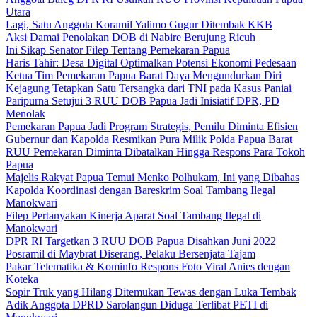
Utara
Lagi, Satu Anggota Koramil Yalimo Gugur Ditembak KKB
Aksi Damai Penolakan DOB di Nabire Berujung Ricuh
Ini Sikap Senator Filep Tentang Pemekaran Papua
Haris Tahir: Desa Digital Optimalkan Potensi Ekonomi Pedesaan
Ketua Tim Pemekaran Papua Barat Daya Mengundurkan Diri
Kejagung Tetapkan Satu Tersangka dari TNI pada Kasus Paniai
Paripurna Setujui 3 RUU DOB Papua Jadi Inisiatif DPR, PD
Menolak
Pemekaran Papua Jadi Program Strategis, Pemilu Diminta Efisien
Gubernur dan Kapolda Resmikan Pura Milik Polda Papua Barat
RUU Pemekaran Diminta Dibatalkan Hingga Respons Para Tokoh
Papua
Majelis Rakyat Papua Temui Menko Polhukam, Ini yang Dibahas
Kapolda Koordinasi dengan Bareskrim Soal Tambang Ilegal
Manokwari
Filep Pertanyakan Kinerja Aparat Soal Tambang Ilegal di
Manokwari
DPR RI Targetkan 3 RUU DOB Papua Disahkan Juni 2022
Posramil di Maybrat Diserang, Pelaku Bersenjata Tajam
Pakar Telematika & Kominfo Respons Foto Viral Anies dengan
Koteka
Sopir Truk yang Hilang Ditemukan Tewas dengan Luka Tembak
Adik Anggota DPRD Sarolangun Diduga Terlibat PETI di