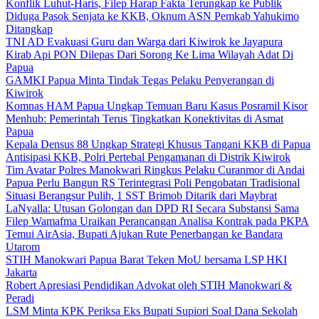
Konflik Luhut-Haris, Filep Harap Fakta Terungkap ke Publik
Diduga Pasok Senjata ke KKB, Oknum ASN Pemkab Yahukimo
Ditangkap
TNI AD Evakuasi Guru dan Warga dari Kiwirok ke Jayapura
Kirab Api PON Dilepas Dari Sorong Ke Lima Wilayah Adat Di
Papua
GAMKI Papua Minta Tindak Tegas Pelaku Penyerangan di
Kiwirok
Komnas HAM Papua Ungkap Temuan Baru Kasus Posramil Kisor
Menhub: Pemerintah Terus Tingkatkan Konektivitas di Asmat
Papua
Kepala Densus 88 Ungkap Strategi Khusus Tangani KKB di Papua
Antisipasi KKB, Polri Pertebal Pengamanan di Distrik Kiwirok
Tim Avatar Polres Manokwari Ringkus Pelaku Curanmor di Andai
Papua Perlu Bangun RS Terintegrasi Poli Pengobatan Tradisional
Situasi Berangsur Pulih, 1 SST Brimob Ditarik dari Maybrat
LaNyalla: Utusan Golongan dan DPD RI Secara Substansi Sama
Filep Wamafma Uraikan Perancangan Analisa Kontrak pada PKPA
Temui AirAsia, Bupati Ajukan Rute Penerbangan ke Bandara
Utarom
STIH Manokwari Papua Barat Teken MoU bersama LSP HKI
Jakarta
Robert Apresiasi Pendidikan Advokat oleh STIH Manokwari &
Peradi
LSM Minta KPK Periksa Eks Bupati Supiori Soal Dana Sekolah