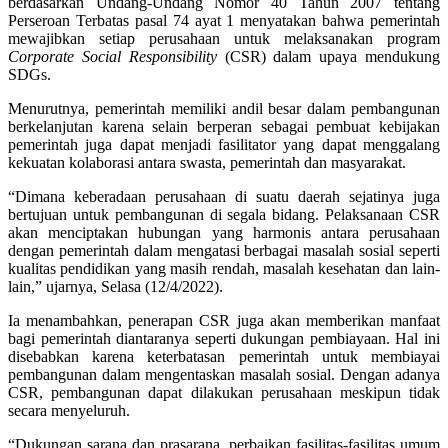
berdasarkan Undang-Undang Nomor 40 Tahun 2007 tentang
Perseroan Terbatas pasal 74 ayat 1 menyatakan bahwa pemerintah
mewajibkan setiap perusahaan untuk melaksanakan program
Corporate Social Responsibility
(CSR) dalam upaya mendukung
SDGs.
Menurutnya, pemerintah memiliki andil besar dalam pembangunan
berkelanjutan karena selain berperan sebagai pembuat kebijakan
pemerintah juga dapat menjadi fasilitator yang dapat menggalang
kekuatan kolaborasi antara swasta, pemerintah dan masyarakat.
“Dimana keberadaan perusahaan di suatu daerah sejatinya juga
bertujuan untuk pembangunan di segala bidang. Pelaksanaan CSR
akan menciptakan hubungan yang harmonis antara perusahaan
dengan pemerintah dalam mengatasi berbagai masalah sosial seperti
kualitas pendidikan yang masih rendah, masalah kesehatan dan lain-
lain,” ujarnya, Selasa (12/4/2022).
Ia menambahkan, penerapan CSR juga akan memberikan manfaat
bagi pemerintah diantaranya seperti dukungan pembiayaan. Hal ini
disebabkan karena keterbatasan pemerintah untuk membiayai
pembangunan dalam mengentaskan masalah sosial. Dengan adanya
CSR, pembangunan dapat dilakukan perusahaan meskipun tidak
secara menyeluruh.
“Dukungan sarana dan prasarana, perbaikan fasilitas-fasilitas umum