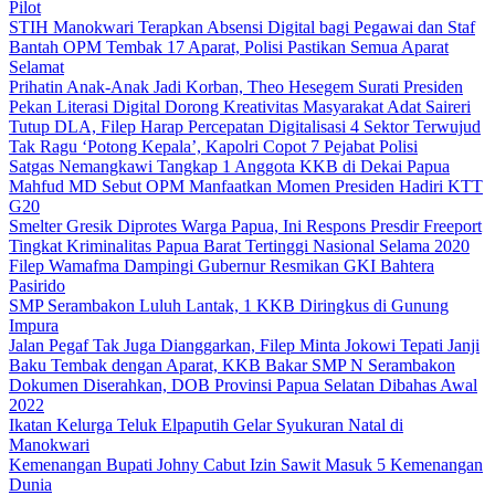
Pilot
STIH Manokwari Terapkan Absensi Digital bagi Pegawai dan Staf
Bantah OPM Tembak 17 Aparat, Polisi Pastikan Semua Aparat
Selamat
Prihatin Anak-Anak Jadi Korban, Theo Hesegem Surati Presiden
Pekan Literasi Digital Dorong Kreativitas Masyarakat Adat Saireri
Tutup DLA, Filep Harap Percepatan Digitalisasi 4 Sektor Terwujud
Tak Ragu ‘Potong Kepala’, Kapolri Copot 7 Pejabat Polisi
Satgas Nemangkawi Tangkap 1 Anggota KKB di Dekai Papua
Mahfud MD Sebut OPM Manfaatkan Momen Presiden Hadiri KTT
G20
Smelter Gresik Diprotes Warga Papua, Ini Respons Presdir Freeport
Tingkat Kriminalitas Papua Barat Tertinggi Nasional Selama 2020
Filep Wamafma Dampingi Gubernur Resmikan GKI Bahtera
Pasirido
SMP Serambakon Luluh Lantak, 1 KKB Diringkus di Gunung
Impura
Jalan Pegaf Tak Juga Dianggarkan, Filep Minta Jokowi Tepati Janji
Baku Tembak dengan Aparat, KKB Bakar SMP N Serambakon
Dokumen Diserahkan, DOB Provinsi Papua Selatan Dibahas Awal
2022
Ikatan Kelurga Teluk Elpaputih Gelar Syukuran Natal di
Manokwari
Kemenangan Bupati Johny Cabut Izin Sawit Masuk 5 Kemenangan
Dunia