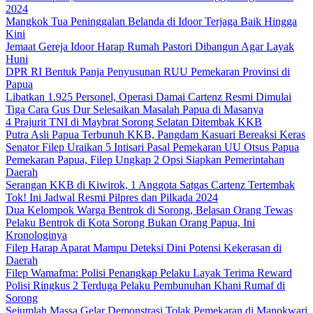
2024
Mangkok Tua Peninggalan Belanda di Idoor Terjaga Baik Hingga
Kini
Jemaat Gereja Idoor Harap Rumah Pastori Dibangun Agar Layak
Huni
DPR RI Bentuk Panja Penyusunan RUU Pemekaran Provinsi di
Papua
Libatkan 1.925 Personel, Operasi Damai Cartenz Resmi Dimulai
Tiga Cara Gus Dur Selesaikan Masalah Papua di Masanya
4 Prajurit TNI di Maybrat Sorong Selatan Ditembak KKB
Putra Asli Papua Terbunuh KKB, Pangdam Kasuari Bereaksi Keras
Senator Filep Uraikan 5 Intisari Pasal Pemekaran UU Otsus Papua
Pemekaran Papua, Filep Ungkap 2 Opsi Siapkan Pemerintahan
Daerah
Serangan KKB di Kiwirok, 1 Anggota Satgas Cartenz Tertembak
Tok! Ini Jadwal Resmi Pilpres dan Pilkada 2024
Dua Kelompok Warga Bentrok di Sorong, Belasan Orang Tewas
Pelaku Bentrok di Kota Sorong Bukan Orang Papua, Ini
Kronologinya
Filep Harap Aparat Mampu Deteksi Dini Potensi Kekerasan di
Daerah
Filep Wamafma: Polisi Penangkap Pelaku Layak Terima Reward
Polisi Ringkus 2 Terduga Pelaku Pembunuhan Khani Rumaf di
Sorong
Sejumlah Massa Gelar Demonstrasi Tolak Pemekaran di Manokwari