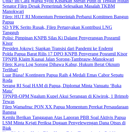
Unik! Ini Cara Warga Syou Kibarkan Merah Putih di Tengah Hutan
Senator Filep Desak Pemerintah Selesaikan Masalah TKBM
Manokwari
Filep: HUT RI Momentum Pemerintah Perbarui Komitmen Bangun
Papua
SD YPK Serito Rusak, Filep Pertanyakan Kontribusi LNG
Tangguh
Polisi: Pimpinan KNPB Silas Ki Dalang Penyerangan Posramil
Kisor
Presiden Jokowi: Siapkan Transisi dari Pandemi ke Endemi
Polda Papua Barat Rilis 17 DPO KNPB Penyerang Posramil Kisor
TPNPB Klaim Kuasai Jalan Sorong-Tambrauw-Manokwari
Filep: Kayu Log Sorong Dibawa Kabur, Hukum Berat Oknum
Terlibat!
Luar Biasa! Kontingen Papua Raih 4 Medali Emas Cabor Sepatu
Roda
Serang RI Soal HAM di Papua, Diplomat Minta Vanuatu ‘Buka
Mata’
TPNPB-OPM Ngalum Kupel Akui Serangan di Kiwirok, 1 Brimob
Tewas
Filep Wamafma: PON XX Papua Momentum Perekat Persaudaraan
Bangsa
Kemlu Berikan Tanggapan Atas Laporan PBB Soal Aktivis Papua
LSM Minta Kejati Periksa Dugaan Penyelewengan Dana Otsus di
Biak