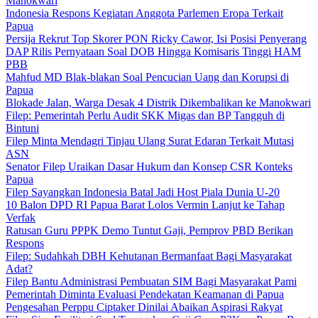
Manokwari
Indonesia Respons Kegiatan Anggota Parlemen Eropa Terkait
Papua
Persija Rekrut Top Skorer PON Ricky Cawor, Isi Posisi Penyerang
DAP Rilis Pernyataan Soal DOB Hingga Komisaris Tinggi HAM
PBB
Mahfud MD Blak-blakan Soal Pencucian Uang dan Korupsi di
Papua
Blokade Jalan, Warga Desak 4 Distrik Dikembalikan ke Manokwari
Filep: Pemerintah Perlu Audit SKK Migas dan BP Tangguh di
Bintuni
Filep Minta Mendagri Tinjau Ulang Surat Edaran Terkait Mutasi
ASN
Senator Filep Uraikan Dasar Hukum dan Konsep CSR Konteks
Papua
Filep Sayangkan Indonesia Batal Jadi Host Piala Dunia U-20
10 Balon DPD RI Papua Barat Lolos Vermin Lanjut ke Tahap
Verfak
Ratusan Guru PPPK Demo Tuntut Gaji, Pemprov PBD Berikan
Respons
Filep: Sudahkah DBH Kehutanan Bermanfaat Bagi Masyarakat
Adat?
Filep Bantu Administrasi Pembuatan SIM Bagi Masyarakat Pami
Pemerintah Diminta Evaluasi Pendekatan Keamanan di Papua
Pengesahan Perppu Ciptaker Dinilai Abaikan Aspirasi Rakyat