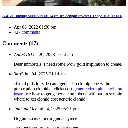
AMAN Dukung Suku Sumuri Bermitra dengan Investor Tanpa Jual Tanah
Apr 08, 2022 01:30 pm
427 comments
Comments (17)
Zzdlz416
Oct 26, 2023 10:13 am
Dear immortals, I need some
wow gold
inspiration to create.
3trq9
Jun 04, 2025 01:14 am
clomid pills for sale can i get cheap clomiphene without
prescription clomid at clicks
cost generic clomiphene without
insurance
how to get generic clomiphene without prescription
where to get clomid cost generic clomid
JobHuntMer
Jul 24, 2025 05:31 pm
Подборка вакансий для девушек