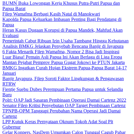
BUMN Buka Lowongan Kerja Khusus Putra-Putri Papua dan
Papua Barat
Filep Wamafma Berbagi Kasih Natal di Manokwari
Kapolda Papua Keluarkan Imbauan Penting Bagi Pendatang di
Papua
Heran Kasus Dugaan Korupsi di Papua Mandek, Mahfud Akan
Evaluasi
Pemerintah Cabut Ribuan Izin Usaha Tambang Hingga Kehutanan
Analisis BMKG Jelaskan Penyebab Bencana Banjir di Jayapura
6 Fakta Menarik Filep Wamafma, Nomor 2 Bisa Jadi Inspirasi
Luar Biasa! Pemain Asli Papua Ini Akan Berlaga di Liga Eropa
Mantan Pejabat Pemprov Papua Gugat Jokowi ke PTUN Jakarta
BMKG Ingatkan Curah Hujan Ekstrem Papua-Papua Barat 14-17
Januari
Banjir Jayapura, Filep Soroti Faktor Lingkungan & Pengawasan
RTRW
Fientje Suebu Dubes Perempuan Pertama Papua untuk Selandia
Baru
Polri: OAP Jadi Sasaran Pembinaan Operasi Damai Cartenz 2022
Senator Filep Kritisi Penyebutan OAP Target Pembinaan Cartenz
TPNPB-OPM Tanggapi Perubahan Nama Operasi Jadi Damai
Cartenz
LPP Kutuk Keras Pernyataan Oknum Tokoh Adat Soal Plt
Gubernur
Gelar Konpers, NasDem Umumkan Calon Tunggal Cagub Pabar