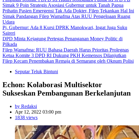
Simak 9 Poin Strategis Asosiasi Gubernur untuk Tanah Papua
Prihatin Pasien Emergensi Tak Ada Dokter, Filep Tekankan Hal Ini
Simak Pandangan Filep Wamafma Atas RUU Pengeloaan Ruang
Udara
Pj. Gubernur: Ada 8 Kursi DPRK Manokwari, Ingat Juga Suku
Saireri
DPD Minta Kejagung Pertegas Penanganan Money Politic di
Pilkada
Filep Wamafma: RUU Bahasa Daerah Harus Prioritas Prolegnas
Ketua Komite 3 DPD RI Dukung PKH Kemensos Dilanjutkan
Filep Kecam Penembakan Remaja di Semarang oleh Oknum Polisi
Seputar Teluk Bintuni
Echon: Kolaborasi Multisektor
Sukseskan Pembangunan Berkelanjutan
by Redaksi
Apr 12, 2022 03:00 pm
1838 views