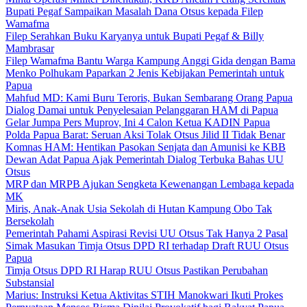
Bupati Pegaf Sampaikan Masalah Dana Otsus kepada Filep
Wamafma
Filep Serahkan Buku Karyanya untuk Bupati Pegaf & Billy
Mambrasar
Filep Wamafma Bantu Warga Kampung Anggi Gida dengan Bama
Menko Polhukam Paparkan 2 Jenis Kebijakan Pemerintah untuk
Papua
Mahfud MD: Kami Buru Teroris, Bukan Sembarang Orang Papua
Dialog Damai untuk Penyelesaian Pelanggaran HAM di Papua
Gelar Jumpa Pers Muprov, Ini 4 Calon Ketua KADIN Papua
Polda Papua Barat: Seruan Aksi Tolak Otsus Jilid II Tidak Benar
Komnas HAM: Hentikan Pasokan Senjata dan Amunisi ke KBB
Dewan Adat Papua Ajak Pemerintah Dialog Terbuka Bahas UU
Otsus
MRP dan MRPB Ajukan Sengketa Kewenangan Lembaga kepada
MK
Miris, Anak-Anak Usia Sekolah di Hutan Kampung Obo Tak
Bersekolah
Pemerintah Pahami Aspirasi Revisi UU Otsus Tak Hanya 2 Pasal
Simak Masukan Timja Otsus DPD RI terhadap Draft RUU Otsus
Papua
Timja Otsus DPD RI Harap RUU Otsus Pastikan Perubahan
Substansial
Marius: Instruksi Ketua Aktivitas STIH Manokwari Ikuti Prokes