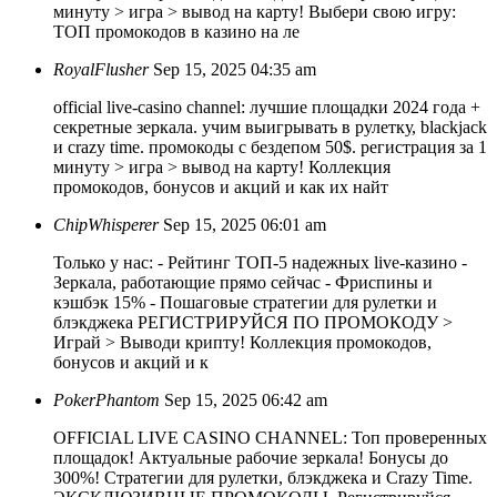
минуту > игра > вывод на карту! Выбери свою игру:
ТОП промокодов в казино на ле
RoyalFlusher
Sep 15, 2025 04:35 am
official live-casino channel: лучшие площадки 2024 года +
секретные зеркала. учим выигрывать в рулетку, blackjack
и crazy time. промокоды с бездепом 50$. регистрация за 1
минуту > игра > вывод на карту! Коллекция
промокодов, бонусов и акций и как их найт
ChipWhisperer
Sep 15, 2025 06:01 am
Только у нас: - Рейтинг ТОП-5 надежных live-казино -
Зеркала, работающие прямо сейчас - Фриспины и
кэшбэк 15% - Пошаговые стратегии для рулетки и
блэкджека РЕГИСТРИРУЙСЯ ПО ПРОМОКОДУ >
Играй > Выводи крипту! Коллекция промокодов,
бонусов и акций и к
PokerPhantom
Sep 15, 2025 06:42 am
OFFICIAL LIVE CASINO CHANNEL: Топ проверенных
площадок! Актуальные рабочие зеркала! Бонусы до
300%! Стратегии для рулетки, блэкджека и Crazy Time.