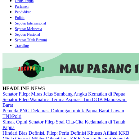
Otsus Papua
Parlemen
Pendidikan
Politik
Seputar Internasional
Seputar Melanesia
Seputar Nasional
Seputar Teluk Bintuni
Traveling
HEADLINE
NEWS
Senator Filep: Miras Jelas Sumbang Angka Kematian di Papua
Senator Filep Wamafma Terima Aspirasi Tim DOB Manokwari
Barat
Pemuda PNG Deklarasi Dukungan untuk Papua Barat Lawan
TNI/Polri
Simak Opini Senator Filep Soal Cita-Cita Kedamaian di Tanah
Papua
Hindari Bias Definisi, Filep: Perlu Definisi Khusus Afiliasi KKB
Minta Operasi Militer Dihentikan, KKB Ancam Perang Serentak