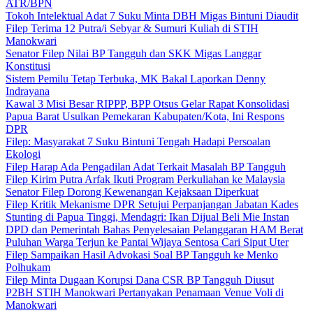
ATR/BPN
Tokoh Intelektual Adat 7 Suku Minta DBH Migas Bintuni Diaudit
Filep Terima 12 Putra/i Sebyar & Sumuri Kuliah di STIH
Manokwari
Senator Filep Nilai BP Tangguh dan SKK Migas Langgar
Konstitusi
Sistem Pemilu Tetap Terbuka, MK Bakal Laporkan Denny
Indrayana
Kawal 3 Misi Besar RIPPP, BPP Otsus Gelar Rapat Konsolidasi
Papua Barat Usulkan Pemekaran Kabupaten/Kota, Ini Respons
DPR
Filep: Masyarakat 7 Suku Bintuni Tengah Hadapi Persoalan
Ekologi
Filep Harap Ada Pengadilan Adat Terkait Masalah BP Tangguh
Filep Kirim Putra Arfak Ikuti Program Perkuliahan ke Malaysia
Senator Filep Dorong Kewenangan Kejaksaan Diperkuat
Filep Kritik Mekanisme DPR Setujui Perpanjangan Jabatan Kades
Stunting di Papua Tinggi, Mendagri: Ikan Dijual Beli Mie Instan
DPD dan Pemerintah Bahas Penyelesaian Pelanggaran HAM Berat
Puluhan Warga Terjun ke Pantai Wijaya Sentosa Cari Siput Uter
Filep Sampaikan Hasil Advokasi Soal BP Tangguh ke Menko
Polhukam
Filep Minta Dugaan Korupsi Dana CSR BP Tangguh Diusut
P2BH STIH Manokwari Pertanyakan Penamaan Venue Voli di
Manokwari