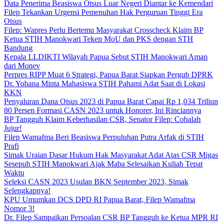
Data Penerima Beasiswa Otsus Luar Negeri Diantar ke Kemendari
Filep Tekankan Urgensi Pemenuhan Hak Perguruan Tinggi Era
Otsus
Filep: Wapres Perlu Bertemu Masyarakat Crosscheck Klaim BP
Ketua STIH Manokwari Teken MoU dan PKS dengan STH
Bandung
Kepala LLDIKTI Wilayah Papua Sebut STIH Manokwari Aman
dari Monev
Perpres RIPP Muat 6 Strategi, Papua Barat Siapkan Pergub DPRK
Dr. Yohana Minta Mahasiswa STIH Pahami Adat Saat di Lokasi
KKN
Penyaluran Dana Otsus 2023 di Papua Barat Capai Rp 1,034 Triliun
80 Persen Formasi CASN 2023 untuk Honorer, Ini Rinciannya
BP Tangguh Klaim Keberhasilan CSR, Senator Filep: Cobalah
Jujur!
Filep Wamafma Beri Beasiswa Perpuluhan Putra Arfak di STIH
Prafi
Simak Uraian Dasar Hukum Hak Masyarakat Adat Atas CSR Migas
Sesepuh STIH Manokwari Ajak Maba Selesaikan Kuliah Tepat
Waktu
Seleksi CASN 2023 Usulan BKN September 2023, Simak
Selengkapnya!
KPU Umumkan DCS DPD RI Papua Barat, Filep Wamafma
Nomor 3!
Dr. Filep Sampaikan Persoalan CSR BP Tangguh ke Ketua MPR RI