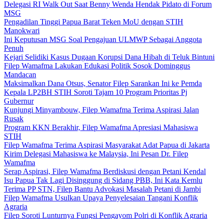
Delegasi RI Walk Out Saat Benny Wenda Hendak Pidato di Forum
MSG
Pengadilan Tinggi Papua Barat Teken MoU dengan STIH
Manokwari
Ini Keputusan MSG Soal Pengajuan ULMWP Sebagai Anggota
Penuh
Kejari Selidiki Kasus Dugaan Korupsi Dana Hibah di Teluk Bintuni
Filep Wamafma Lakukan Edukasi Politik Sosok Dominggus
Mandacan
Maksimalkan Dana Otsus, Senator Filep Sarankan Ini ke Pemda
Kepala LP2BH STIH Soroti Tajam 10 Program Prioritas Pj
Gubernur
Kunjungi Minyambouw, Filep Wamafma Terima Aspirasi Jalan
Rusak
Program KKN Berakhir, Filep Wamafma Apresiasi Mahasiswa
STIH
Filep Wamafma Terima Aspirasi Masyarakat Adat Papua di Jakarta
Kirim Delegasi Mahasiswa ke Malaysia, Ini Pesan Dr. Filep
Wamafma
Serap Aspirasi, Filep Wamafma Berdiskusi dengan Petani Kendal
Isu Papua Tak Lagi Disinggung di Sidang PBB, Ini Kata Kemlu
Terima PP STN, Filep Bantu Advokasi Masalah Petani di Jambi
Filep Wamafma Usulkan Upaya Penyelesaian Tangani Konflik
Agraria
Filep Soroti Lunturnya Fungsi Pengayom Polri di Konflik Agraria