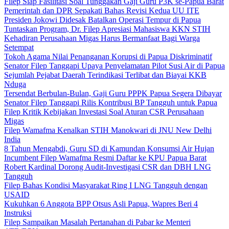
Filep Siap Fasilitasi Soal Tunggakan Gaji Guru P3K se-Papua Barat
Pemerintah dan DPR Sepakati Bahas Revisi Kedua UU ITE
Presiden Jokowi Didesak Batalkan Operasi Tempur di Papua
Tuntaskan Program, Dr. Filep Apresiasi Mahasiswa KKN STIH
Kehadiran Perusahaan Migas Harus Bermanfaat Bagi Warga
Setempat
Tokoh Agama Nilai Penanganan Korupsi di Papua Diskriminatif
Senator Filep Tanggapi Upaya Penyelamatan Pilot Susi Air di Papua
Sejumlah Pejabat Daerah Terindikasi Terlibat dan Biayai KKB
Nduga
Tersendat Berbulan-Bulan, Gaji Guru PPPK Papua Segera Dibayar
Senator Filep Tanggapi Rilis Kontribusi BP Tangguh untuk Papua
Filep Kritik Kebijakan Investasi Soal Aturan CSR Perusahaan
Migas
Filep Wamafma Kenalkan STIH Manokwari di JNU New Delhi
India
8 Tahun Mengabdi, Guru SD di Kamundan Konsumsi Air Hujan
Incumbent Filep Wamafma Resmi Daftar ke KPU Papua Barat
Robert Kardinal Dorong Audit-Investigasi CSR dan DBH LNG
Tangguh
Filep Bahas Kondisi Masyarakat Ring I LNG Tangguh dengan
USAID
Kukuhkan 6 Anggota BPP Otsus Asli Papua, Wapres Beri 4
Instruksi
Filep Sampaikan Masalah Pertanahan di Pabar ke Menteri