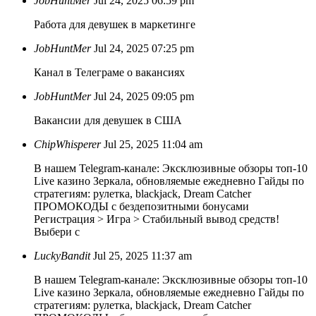
JobHuntMer
Jul 24, 2025 06:59 pm
Работа для девушек в маркетинге
JobHuntMer
Jul 24, 2025 07:25 pm
Канал в Телеграме о вакансиях
JobHuntMer
Jul 24, 2025 09:05 pm
Вакансии для девушек в США
ChipWhisperer
Jul 25, 2025 11:04 am
В нашем Telegram-канале: Эксклюзивные обзоры топ-10
Live казино Зеркала, обновляемые ежедневно Гайды по
стратегиям: рулетка, blackjack, Dream Catcher
ПРОМОКОДЫ с бездепозитными бонусами
Регистрация > Игра > Стабильный вывод средств!
Выбери с
LuckyBandit
Jul 25, 2025 11:37 am
В нашем Telegram-канале: Эксклюзивные обзоры топ-10
Live казино Зеркала, обновляемые ежедневно Гайды по
стратегиям: рулетка, blackjack, Dream Catcher