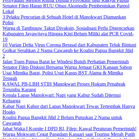
Pernyataan Mensos Risma Dinilai Provokatif bagi Rakyat Papua
Senator Filep Harap RUU Otsus Akomodir Pembentukan Parpol
Lokal
3 Pelaku Pencurian di Sebuah Hotel di Manokwari Diamankan
Polisi
Warga di Tambrauw Takut Divaksin, Sosialisasi Perlu Digencarkan
Kabupaten Jayawijaya Hingga Kini Belum Miliki alat PCR Covid-
19
10 Varian Delta Virus Corona Berasal dari Kabupaten Teluk Bintuni
Golkar Serahkan 2 Nama Cawagub ke Koalisi Papua Bangkit Jilid
2
Jalan Trans Papua Barat ke Windesi Butuh Perhatian Pemerintah
Senator Filep Diskusi Bersama Warga Jemaat GKI Kanaan Sabon
Usai Mimika Barat, Polisi Usut Kasus BST Alama & Mimika
Tengah
KAWAL PB-LBH STIH Manokwari Proses Hukum Penabrak
Terumbu Karang
Kepala Lapas Manokwari: Napi yang Kabur Sudah Ditemui
Keluarga
Kabar Napi Kabur dari Lapas Manokwari Tewas Tertembak Hanya
Hoaks
Koalisi Papua Bangkit Jilid 2 Belum Putuskan 2 Nama untuk
Cawagub
Jabat Waka I Komite I DPD RI, Filep: Kawal Peraturan Pemerintah!
Warga Mokwam Cegat Pangdam Kasuari saat Touring Merah Putih