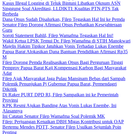
Kasus Illegal Logging di Teluk Bintuni Libatkan Oknum ASN
Singgung Soal Akreditasi, LLDIKTI: Kualitas PTN-PTS Tak
Berbeda
Dana Otsus Sudah Disalurkan, Filep Tegaskan Hal Ini ke Pemda
Senator Filep Dorong Afirmasi Otsus Perhatikan Kesejahteraan
Guru
Soroti Statement Bahlil, Filep Wamafma Tegaskan Hal Ini!
Wakil Ketua LPSK Temui Dr. Filep Wamafma di STIH Manokwari
Majelis Hakim Tipikor Jatuhkan Vonis Terhadap Lukas Enembe
Papua Barat Alokasikan Dana Bantuan Pendidikan Afirmasi Rp35
M
Filep Dorong Pemda Realisasikan Otsus Bagi Perguruan Tinggi
Pemprov Papua Barat Kaji Kompensasi Karbon Bagi Masyarakat
Adat
Filep Ajak Masyarakat Jaga Pulau Mansinam Bebas dari Sampah
Polemik Penunjukan Pj Gubernur Papua Barat, Permendagri
Dikritik
Di Raker PURT DPD RI, Filep Sampaikan ini ke Pemerintah
Provinsi
KPK Resmi Ajukan Banding Atas Vonis Lukas Enembe, Ini
Alasannya
Ini Catatan Senator Filep Wamafma Soal Polemik MK
Filep: Perjuangan Kenaikan DBH Migas Kontribusi untuk OAP
Bertemu Mendes PDTT, Senator Filep Usulkan Sejumlah Poin
Penting