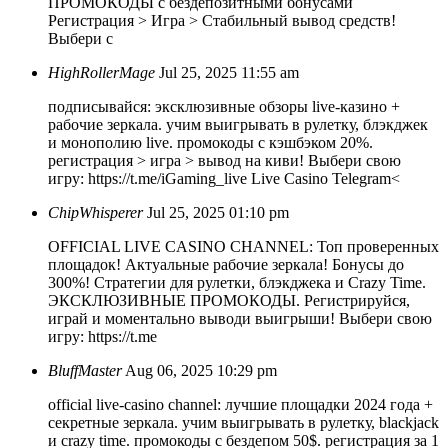
ПРОМОКОДЫ с бездепозитными бонусами
Регистрация > Игра > Стабильный вывод средств!
Выбери с
HighRollerMage
Jul 25, 2025 11:55 am
подписывайся: эксклюзивные обзоры live-казино +
рабочие зеркала. учим выигрывать в рулетку, блэкджек
и монополию live. промокоды с кэшбэком 20%.
регистрация > игра > вывод на киви! Выбери свою
игру: https://t.me/iGaming_live
Live Casino Telegram<
ChipWhisperer
Jul 25, 2025 01:10 pm
OFFICIAL LIVE CASINO CHANNEL: Топ проверенных
площадок! Актуальные рабочие зеркала! Бонусы до
300%! Стратегии для рулетки, блэкджека и Crazy Time.
ЭКСКЛЮЗИВНЫЕ ПРОМОКОДЫ. Регистрируйся,
играй и моментально выводи выигрыши! Выбери свою
игру: https://t.me
BluffMaster
Aug 06, 2025 10:29 pm
official live-casino channel: лучшие площадки 2024 года +
секретные зеркала. учим выигрывать в рулетку, blackjack
и crazy time. промокоды с бездепом 50$. регистрация за 1