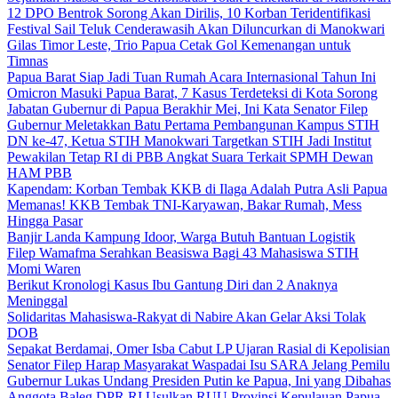
12 DPO Bentrok Sorong Akan Dirilis, 10 Korban Teridentifikasi
Festival Sail Teluk Cenderawasih Akan Diluncurkan di Manokwari
Gilas Timor Leste, Trio Papua Cetak Gol Kemenangan untuk
Timnas
Papua Barat Siap Jadi Tuan Rumah Acara Internasional Tahun Ini
Omicron Masuki Papua Barat, 7 Kasus Terdeteksi di Kota Sorong
Jabatan Gubernur di Papua Berakhir Mei, Ini Kata Senator Filep
Gubernur Meletakkan Batu Pertama Pembangunan Kampus STIH
DN ke-47, Ketua STIH Manokwari Targetkan STIH Jadi Institut
Pewakilan Tetap RI di PBB Angkat Suara Terkait SPMH Dewan
HAM PBB
Kapendam: Korban Tembak KKB di Ilaga Adalah Putra Asli Papua
Memanas! KKB Tembak TNI-Karyawan, Bakar Rumah, Mess
Hingga Pasar
Banjir Landa Kampung Idoor, Warga Butuh Bantuan Logistik
Filep Wamafma Serahkan Beasiswa Bagi 43 Mahasiswa STIH
Momi Waren
Berikut Kronologi Kasus Ibu Gantung Diri dan 2 Anaknya
Meninggal
Solidaritas Mahasiswa-Rakyat di Nabire Akan Gelar Aksi Tolak
DOB
Sepakat Berdamai, Omer Isba Cabut LP Ujaran Rasial di Kepolisian
Senator Filep Harap Masyarakat Waspadai Isu SARA Jelang Pemilu
Gubernur Lukas Undang Presiden Putin ke Papua, Ini yang Dibahas
Anggota Baleg DPR RI Usulkan RUU Provinsi Kepulauan Papua