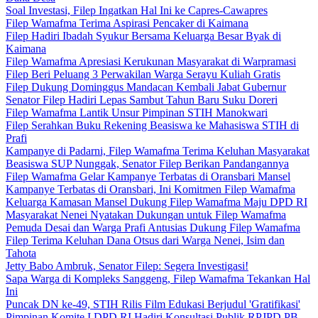
Soal Investasi, Filep Ingatkan Hal Ini ke Capres-Cawapres
Filep Wamafma Terima Aspirasi Pencaker di Kaimana
Filep Hadiri Ibadah Syukur Bersama Keluarga Besar Byak di
Kaimana
Filep Wamafma Apresiasi Kerukunan Masyarakat di Warpramasi
Filep Beri Peluang 3 Perwakilan Warga Serayu Kuliah Gratis
Filep Dukung Dominggus Mandacan Kembali Jabat Gubernur
Senator Filep Hadiri Lepas Sambut Tahun Baru Suku Doreri
Filep Wamafma Lantik Unsur Pimpinan STIH Manokwari
Filep Serahkan Buku Rekening Beasiswa ke Mahasiswa STIH di
Prafi
Kampanye di Padarni, Filep Wamafma Terima Keluhan Masyarakat
Beasiswa SUP Nunggak, Senator Filep Berikan Pandangannya
Filep Wamafma Gelar Kampanye Terbatas di Oransbari Mansel
Kampanye Terbatas di Oransbari, Ini Komitmen Filep Wamafma
Keluarga Kamasan Mansel Dukung Filep Wamafma Maju DPD RI
Masyarakat Nenei Nyatakan Dukungan untuk Filep Wamafma
Pemuda Desai dan Warga Prafi Antusias Dukung Filep Wamafma
Filep Terima Keluhan Dana Otsus dari Warga Nenei, Isim dan
Tahota
Jetty Babo Ambruk, Senator Filep: Segera Investigasi!
Sapa Warga di Kompleks Sanggeng, Filep Wamafma Tekankan Hal
Ini
Puncak DN ke-49, STIH Rilis Film Edukasi Berjudul 'Gratifikasi'
Pimpinan Komite I DPD RI Hadiri Konsultasi Publik RPJPD PB