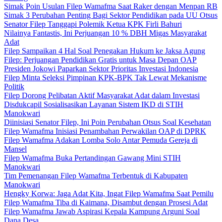
Simak Poin Usulan Filep Wamafma Saat Raker dengan Menpan RB
Simak 3 Perubahan Penting Bagi Sektor Pendidikan pada UU Otsus
Senator Filep Tanggapi Polemik Ketua KPK Firli Bahuri
Nilainya Fantastis, Ini Perjuangan 10 % DBH Migas Masyarakat
Adat
Filep Sampaikan 4 Hal Soal Penegakan Hukum ke Jaksa Agung
Filep: Perjuangan Pendidikan Gratis untuk Masa Depan OAP
Presiden Jokowi Paparkan Sektor Prioritas Investasi Indonesia
Filep Minta Seleksi Pimpinan KPK-BPK Tak Lewat Mekanisme
Politik
Filep Dorong Pelibatan Aktif Masyarakat Adat dalam Investasi
Disdukcapil Sosialisasikan Layanan Sistem IKD di STIH
Manokwari
Diinisiasi Senator Filep, Ini Poin Perubahan Otsus Soal Kesehatan
Filep Wamafma Inisiasi Penambahan Perwakilan OAP di DPRK
Filep Wamafma Adakan Lomba Solo Antar Pemuda Gereja di
Mansel
Filep Wamafma Buka Pertandingan Gawang Mini STIH
Manokwari
Tim Pemenangan Filep Wamafma Terbentuk di Kabupaten
Manokwari
Hengky Korwa: Jaga Adat Kita, Ingat Filep Wamafma Saat Pemilu
Filep Wamafma Tiba di Kaimana, Disambut dengan Prosesi Adat
Filep Wamafma Jawab Aspirasi Kepala Kampung Arguni Soal
Dana Desa