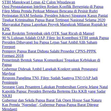
STIH Manokwari Lepas 42 Calon Wisudawan
Opsi Penggalangan Intelijen Redam Konflik Bersenjata di Papua
Filep Minta Pemda Perkuat Mitigasi Bencana di Pesisir Rufei
Peringatan HAM Sedunia, Presiden Jokowi Singgung Kasus Paniai
Tingkat Kriminalitas Papua Barat Tertinggi Nasional Selama 2020
Masyarakat Papua Laporkan Proyek Mangkrak Miliaran Rupiah ke
KPK
Kasat Reskrim Tertembak oleh OTK Saat Ricuh di Mansel
90 % Lulusan Adalah OAP, Filep: Ini Kontribusi STIH untuk Papua
Presiden Dibayangi Isu Papua Lepas Saat Ambil Alih Saham
Freeport
Pemprov Papua Barat Diduga Salahi Prosedur CPNS-PPPK
Formasi 2018
Pemerintah Bentuk Satgas Komunikasi Tegaskan Kebijakan di
Papua
Gubernur Didesak Ambil Langkah Konkret untuk Pengungsi
Maybrat
Respons Panglima TNI, Filep: Sudah Saatnya TNI OAP Jadi
Pemimpin
Seorang Guru Pesantren Lakukan Pembersihan Gereja Jelang Natal
Kapolda Papua: Presiden Bersedia Bertemu Eks KKB yang Sadar
NKRI
Gubernur dan Sekda Papua Barat Tak Open House Saat Nataru
Kas Pemda ‘Ngendap’, Gubernur Papua-Papua Barat Ditegur
Mendagri