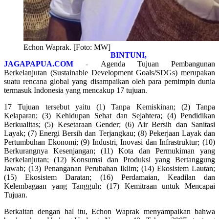
Echon Waprak. [Foto: MW]
BINTUNI,
JAGAPAPUA.COM
-
Agenda Tujuan Pembangunan
Berkelanjutan (Sustainable Development Goals/SDGs) merupakan
suatu rencana global yang disampaikan oleh para pemimpin dunia
termasuk Indonesia yang mencakup 17 tujuan.
17 Tujuan tersebut yaitu (1) Tanpa Kemiskinan; (2) Tanpa
Kelaparan; (3) Kehidupan Sehat dan Sejahtera; (4) Pendidikan
Berkualitas; (5) Kesetaraan Gender; (6) Air Bersih dan Sanitasi
Layak; (7) Energi Bersih dan Terjangkau; (8) Pekerjaan Layak dan
Pertumbuhan Ekonomi; (9) Industri, Inovasi dan Infrastruktur; (10)
Berkurangnya Kesenjangan; (11) Kota dan Permukiman yang
Berkelanjutan; (12) Konsumsi dan Produksi yang Bertanggung
Jawab; (13) Penanganan Perubahan Iklim; (14) Ekosistem Lautan;
(15) Ekosistem Daratan; (16) Perdamaian, Keadilan dan
Kelembagaan yang Tangguh; (17) Kemitraan untuk Mencapai
Tujuan.
Berkaitan dengan hal itu, Echon Waprak menyampaikan bahwa