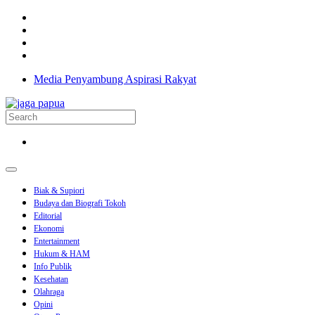
Media Penyambung Aspirasi Rakyat
Biak & Supiori
Budaya dan Biografi Tokoh
Editorial
Ekonomi
Entertainment
Hukum & HAM
Info Publik
Kesehatan
Olahraga
Opini