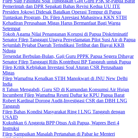
Filep Siap Fasilitasi Soal Tunggakan Gaji Guru P3K se-Papua Barat
Pemerintah dan DPR Sepakati Bahas Revisi Kedua UU ITE
Presiden Jokowi Didesak Batalkan Operasi Tempur di Papua
Tuntaskan Program, Dr. Filep Apresiasi Mahasiswa KKN STIH
Kehadiran Perusahaan Migas Harus Bermanfaat Bagi Warga
Setempat
Tokoh Agama Nilai Penanganan Korupsi di Papua Diskriminatif
Senator Filep Tanggapi Upaya Penyelamatan Pilot Susi Air di Papua
Sejumlah Pejabat Daerah Terindikasi Terlibat dan Biayai KKB
Nduga
Tersendat Berbulan-Bulan, Gaji Guru PPPK Papua Segera Dibayar
Senator Filep Tanggapi Rilis Kontribusi BP Tangguh untuk Papua
Filep Kritik Kebijakan Investasi Soal Aturan CSR Perusahaan
Migas
Filep Wamafma Kenalkan STIH Manokwari di JNU New Delhi
India
8 Tahun Mengabdi, Guru SD di Kamundan Konsumsi Air Hujan
Incumbent Filep Wamafma Resmi Daftar ke KPU Papua Barat
Robert Kardinal Dorong Audit-Investigasi CSR dan DBH LNG
Tangguh
Filep Bahas Kondisi Masyarakat Ring I LNG Tangguh dengan
USAID
Kukuhkan 6 Anggota BPP Otsus Asli Papua, Wapres Beri 4
Instruksi
Filep Sampaikan Masalah Pertanahan di Pabar ke Menteri