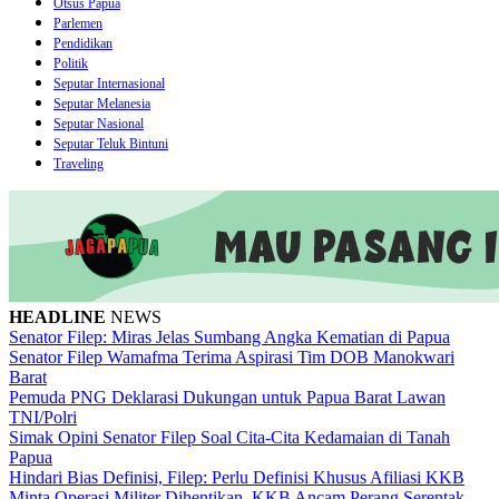
Otsus Papua
Parlemen
Pendidikan
Politik
Seputar Internasional
Seputar Melanesia
Seputar Nasional
Seputar Teluk Bintuni
Traveling
HEADLINE
NEWS
Senator Filep: Miras Jelas Sumbang Angka Kematian di Papua
Senator Filep Wamafma Terima Aspirasi Tim DOB Manokwari
Barat
Pemuda PNG Deklarasi Dukungan untuk Papua Barat Lawan
TNI/Polri
Simak Opini Senator Filep Soal Cita-Cita Kedamaian di Tanah
Papua
Hindari Bias Definisi, Filep: Perlu Definisi Khusus Afiliasi KKB
Minta Operasi Militer Dihentikan, KKB Ancam Perang Serentak