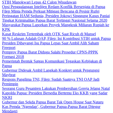
STIH Manokwari Lepas 42 Calon Wisudawan
Opsi Penggalangan Intelijen Redam Konflik Bersenjata di Papua
Filep Minta Pemda Perkuat Mitigasi Bencana di Pesisir Rufei
Peringatan HAM Sedunia, Presiden Jokowi Singgung Kasus Paniai
Tingkat Kriminalitas Papua Barat Tertinggi Nasional Selama 2020
Masyarakat Papua Laporkan Proyek Mangkrak Miliaran Rupiah ke
KPK
Kasat Reskrim Tertembak oleh OTK Saat Ricuh di Mansel
90 % Lulusan Adalah OAP, Filep: Ini Kontribusi STIH untuk Papua
Presiden Dibayangi Isu Papua Lepas Saat Ambil Alih Saham
Freeport
Pemprov Papua Barat Diduga Salahi Prosedur CPNS-PPPK
Formasi 2018
Pemerintah Bentuk Satgas Komunikasi Tegaskan Kebijakan di
Papua
Gubernur Didesak Ambil Langkah Konkret untuk Pengungsi
Maybrat
Respons Panglima TNI, Filep: Sudah Saatnya TNI OAP Jadi
Pemimpin
Seorang Guru Pesantren Lakukan Pembersihan Gereja Jelang Natal
Kapolda Papua: Presiden Bersedia Bertemu Eks KKB yang Sadar
NKRI
Gubernur dan Sekda Papua Barat Tak Open House Saat Nataru
Kas Pemda ‘Ngendap’, Gubernur Papua-Papua Barat Ditegur
Mendagri