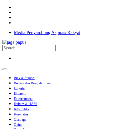
Media Penyambung Aspirasi Rakyat
Biak & Supiori
Budaya dan Biografi Tokoh
Editorial
Ekonomi
Entertainment
Hukum & HAM
Info Publik
Kesehatan
Olahraga
Opini