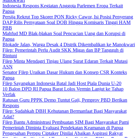
Manokwari
Indonesia Respons Kegiatan Anggota Parlemen Eropa Terkait
Papua
Persija Rekrut Top Skorer PON Ricky Cawor, Isi Posisi Penyerang
DAP Rilis Pernyataan Soal DOB Hingga Komisaris Tinggi HAM
PBB
Mahfud MD Blak-blakan Soal Pencucian Uang dan Korupsi di
Papua
Blokade Jalan, Warga Desak 4 Distrik Dikembalikan ke Manokwari
Filep: Pemerintah Perlu Audit SKK Migas dan BP Tangguh di
Bintuni
Filep Minta Mendagri Tinjau Ulang Surat Edaran Terkait Mutasi
ASN
Senator Filep Uraikan Dasar Hukum dan Konsep CSR Konteks
Papua
Filep Sayangkan Indonesia Batal Jadi Host Piala Dunia U-20
10 Balon DPD RI Papua Barat Lolos Vermin Lanjut ke Tahap
Verfak
Ratusan Guru PPPK Demo Tuntut Gaji, Pemprov PBD Berikan
Respons
Filep: Sudahkah DBH Kehutanan Bermanfaat Bagi Masyarakat
Adat?
Filep Bantu Administrasi Pembuatan SIM Bagi Masyarakat Pami
Pemerintah Diminta Evaluasi Pendekatan Keamanan di Papua
Pengesahan Perppu Ciptaker Dinilai Abaikan Aspirasi Rakyat