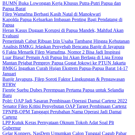
BUMN Buka Lowongan Kerja Khusus Putra-Putri Papua dan
Papua Barat
Filep Wamafma Berbagi Kasih Natal di Manokwari
Kapolda Papua Keluarkan Imbauan Penting Bagi Pendatang di
Papua
Heran Kasus Dugaan Korupsi di Papua Mandek, Mahfud Akan
Evaluasi
Pemerintah Cabut Ribuan Izin Usaha Tambang Hingga Kehutanan
Analisis BMKG Jelaskan Penyebab Bencana Banjir di Jayapura
6 Fakta Menarik Filep Wamafma, Nomor 2 Bisa Jadi Inspirasi
Luar Biasa! Pemain Asli Papua Ini Akan Berlaga di Liga Eropa
Mantan Pejabat Pemprov Papua Gugat Jokowi ke PTUN Jakarta
BMKG Ingatkan Curah Hujan Ekstrem Papua-Papua Barat 14-17
Januari
Banjir Jayapura, Filep Soroti Faktor Lingkungan & Pengawasan
RTRW
Fientje Suebu Dubes Perempuan Pertama Papua untuk Selandia
Baru
Polri: OAP Jadi Sasaran Pembinaan Operasi Damai Cartenz 2022
Senator Filep Kritisi Penyebutan OAP Target Pembinaan Cartenz
TPNPB-OPM Tanggapi Perubahan Nama Operasi Jadi Damai
Cartenz
LPP Kutuk Keras Pernyataan Oknum Tokoh Adat Soal Plt
Gubernur
Gelar Konpers, NasDem Umumkan Calon Tunggal Cagub Pabar