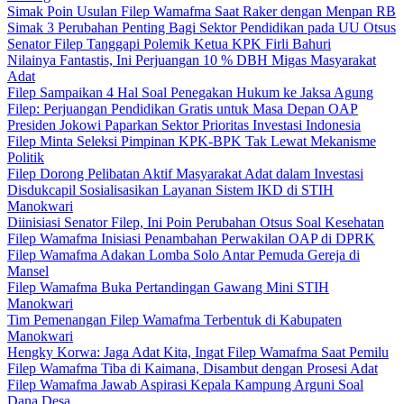
Simak Poin Usulan Filep Wamafma Saat Raker dengan Menpan RB
Simak 3 Perubahan Penting Bagi Sektor Pendidikan pada UU Otsus
Senator Filep Tanggapi Polemik Ketua KPK Firli Bahuri
Nilainya Fantastis, Ini Perjuangan 10 % DBH Migas Masyarakat
Adat
Filep Sampaikan 4 Hal Soal Penegakan Hukum ke Jaksa Agung
Filep: Perjuangan Pendidikan Gratis untuk Masa Depan OAP
Presiden Jokowi Paparkan Sektor Prioritas Investasi Indonesia
Filep Minta Seleksi Pimpinan KPK-BPK Tak Lewat Mekanisme
Politik
Filep Dorong Pelibatan Aktif Masyarakat Adat dalam Investasi
Disdukcapil Sosialisasikan Layanan Sistem IKD di STIH
Manokwari
Diinisiasi Senator Filep, Ini Poin Perubahan Otsus Soal Kesehatan
Filep Wamafma Inisiasi Penambahan Perwakilan OAP di DPRK
Filep Wamafma Adakan Lomba Solo Antar Pemuda Gereja di
Mansel
Filep Wamafma Buka Pertandingan Gawang Mini STIH
Manokwari
Tim Pemenangan Filep Wamafma Terbentuk di Kabupaten
Manokwari
Hengky Korwa: Jaga Adat Kita, Ingat Filep Wamafma Saat Pemilu
Filep Wamafma Tiba di Kaimana, Disambut dengan Prosesi Adat
Filep Wamafma Jawab Aspirasi Kepala Kampung Arguni Soal
Dana Desa