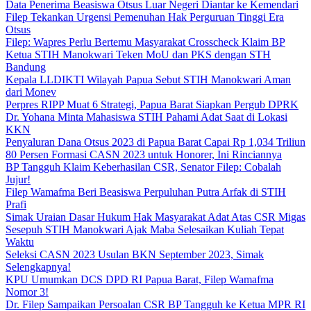
Data Penerima Beasiswa Otsus Luar Negeri Diantar ke Kemendari
Filep Tekankan Urgensi Pemenuhan Hak Perguruan Tinggi Era
Otsus
Filep: Wapres Perlu Bertemu Masyarakat Crosscheck Klaim BP
Ketua STIH Manokwari Teken MoU dan PKS dengan STH
Bandung
Kepala LLDIKTI Wilayah Papua Sebut STIH Manokwari Aman
dari Monev
Perpres RIPP Muat 6 Strategi, Papua Barat Siapkan Pergub DPRK
Dr. Yohana Minta Mahasiswa STIH Pahami Adat Saat di Lokasi
KKN
Penyaluran Dana Otsus 2023 di Papua Barat Capai Rp 1,034 Triliun
80 Persen Formasi CASN 2023 untuk Honorer, Ini Rinciannya
BP Tangguh Klaim Keberhasilan CSR, Senator Filep: Cobalah
Jujur!
Filep Wamafma Beri Beasiswa Perpuluhan Putra Arfak di STIH
Prafi
Simak Uraian Dasar Hukum Hak Masyarakat Adat Atas CSR Migas
Sesepuh STIH Manokwari Ajak Maba Selesaikan Kuliah Tepat
Waktu
Seleksi CASN 2023 Usulan BKN September 2023, Simak
Selengkapnya!
KPU Umumkan DCS DPD RI Papua Barat, Filep Wamafma
Nomor 3!
Dr. Filep Sampaikan Persoalan CSR BP Tangguh ke Ketua MPR RI