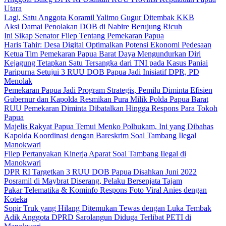
Utara
Lagi, Satu Anggota Koramil Yalimo Gugur Ditembak KKB
Aksi Damai Penolakan DOB di Nabire Berujung Ricuh
Ini Sikap Senator Filep Tentang Pemekaran Papua
Haris Tahir: Desa Digital Optimalkan Potensi Ekonomi Pedesaan
Ketua Tim Pemekaran Papua Barat Daya Mengundurkan Diri
Kejagung Tetapkan Satu Tersangka dari TNI pada Kasus Paniai
Paripurna Setujui 3 RUU DOB Papua Jadi Inisiatif DPR, PD
Menolak
Pemekaran Papua Jadi Program Strategis, Pemilu Diminta Efisien
Gubernur dan Kapolda Resmikan Pura Milik Polda Papua Barat
RUU Pemekaran Diminta Dibatalkan Hingga Respons Para Tokoh
Papua
Majelis Rakyat Papua Temui Menko Polhukam, Ini yang Dibahas
Kapolda Koordinasi dengan Bareskrim Soal Tambang Ilegal
Manokwari
Filep Pertanyakan Kinerja Aparat Soal Tambang Ilegal di
Manokwari
DPR RI Targetkan 3 RUU DOB Papua Disahkan Juni 2022
Posramil di Maybrat Diserang, Pelaku Bersenjata Tajam
Pakar Telematika & Kominfo Respons Foto Viral Anies dengan
Koteka
Sopir Truk yang Hilang Ditemukan Tewas dengan Luka Tembak
Adik Anggota DPRD Sarolangun Diduga Terlibat PETI di