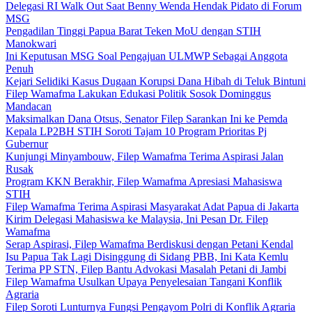
Delegasi RI Walk Out Saat Benny Wenda Hendak Pidato di Forum
MSG
Pengadilan Tinggi Papua Barat Teken MoU dengan STIH
Manokwari
Ini Keputusan MSG Soal Pengajuan ULMWP Sebagai Anggota
Penuh
Kejari Selidiki Kasus Dugaan Korupsi Dana Hibah di Teluk Bintuni
Filep Wamafma Lakukan Edukasi Politik Sosok Dominggus
Mandacan
Maksimalkan Dana Otsus, Senator Filep Sarankan Ini ke Pemda
Kepala LP2BH STIH Soroti Tajam 10 Program Prioritas Pj
Gubernur
Kunjungi Minyambouw, Filep Wamafma Terima Aspirasi Jalan
Rusak
Program KKN Berakhir, Filep Wamafma Apresiasi Mahasiswa
STIH
Filep Wamafma Terima Aspirasi Masyarakat Adat Papua di Jakarta
Kirim Delegasi Mahasiswa ke Malaysia, Ini Pesan Dr. Filep
Wamafma
Serap Aspirasi, Filep Wamafma Berdiskusi dengan Petani Kendal
Isu Papua Tak Lagi Disinggung di Sidang PBB, Ini Kata Kemlu
Terima PP STN, Filep Bantu Advokasi Masalah Petani di Jambi
Filep Wamafma Usulkan Upaya Penyelesaian Tangani Konflik
Agraria
Filep Soroti Lunturnya Fungsi Pengayom Polri di Konflik Agraria