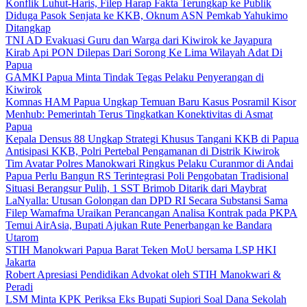
Konflik Luhut-Haris, Filep Harap Fakta Terungkap ke Publik
Diduga Pasok Senjata ke KKB, Oknum ASN Pemkab Yahukimo
Ditangkap
TNI AD Evakuasi Guru dan Warga dari Kiwirok ke Jayapura
Kirab Api PON Dilepas Dari Sorong Ke Lima Wilayah Adat Di
Papua
GAMKI Papua Minta Tindak Tegas Pelaku Penyerangan di
Kiwirok
Komnas HAM Papua Ungkap Temuan Baru Kasus Posramil Kisor
Menhub: Pemerintah Terus Tingkatkan Konektivitas di Asmat
Papua
Kepala Densus 88 Ungkap Strategi Khusus Tangani KKB di Papua
Antisipasi KKB, Polri Pertebal Pengamanan di Distrik Kiwirok
Tim Avatar Polres Manokwari Ringkus Pelaku Curanmor di Andai
Papua Perlu Bangun RS Terintegrasi Poli Pengobatan Tradisional
Situasi Berangsur Pulih, 1 SST Brimob Ditarik dari Maybrat
LaNyalla: Utusan Golongan dan DPD RI Secara Substansi Sama
Filep Wamafma Uraikan Perancangan Analisa Kontrak pada PKPA
Temui AirAsia, Bupati Ajukan Rute Penerbangan ke Bandara
Utarom
STIH Manokwari Papua Barat Teken MoU bersama LSP HKI
Jakarta
Robert Apresiasi Pendidikan Advokat oleh STIH Manokwari &
Peradi
LSM Minta KPK Periksa Eks Bupati Supiori Soal Dana Sekolah