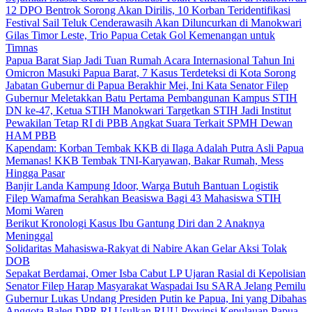
12 DPO Bentrok Sorong Akan Dirilis, 10 Korban Teridentifikasi
Festival Sail Teluk Cenderawasih Akan Diluncurkan di Manokwari
Gilas Timor Leste, Trio Papua Cetak Gol Kemenangan untuk
Timnas
Papua Barat Siap Jadi Tuan Rumah Acara Internasional Tahun Ini
Omicron Masuki Papua Barat, 7 Kasus Terdeteksi di Kota Sorong
Jabatan Gubernur di Papua Berakhir Mei, Ini Kata Senator Filep
Gubernur Meletakkan Batu Pertama Pembangunan Kampus STIH
DN ke-47, Ketua STIH Manokwari Targetkan STIH Jadi Institut
Pewakilan Tetap RI di PBB Angkat Suara Terkait SPMH Dewan
HAM PBB
Kapendam: Korban Tembak KKB di Ilaga Adalah Putra Asli Papua
Memanas! KKB Tembak TNI-Karyawan, Bakar Rumah, Mess
Hingga Pasar
Banjir Landa Kampung Idoor, Warga Butuh Bantuan Logistik
Filep Wamafma Serahkan Beasiswa Bagi 43 Mahasiswa STIH
Momi Waren
Berikut Kronologi Kasus Ibu Gantung Diri dan 2 Anaknya
Meninggal
Solidaritas Mahasiswa-Rakyat di Nabire Akan Gelar Aksi Tolak
DOB
Sepakat Berdamai, Omer Isba Cabut LP Ujaran Rasial di Kepolisian
Senator Filep Harap Masyarakat Waspadai Isu SARA Jelang Pemilu
Gubernur Lukas Undang Presiden Putin ke Papua, Ini yang Dibahas
Anggota Baleg DPR RI Usulkan RUU Provinsi Kepulauan Papua