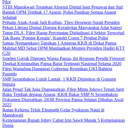
Pilot
STIH Manokwari Terapkan Absensi Digital bagi Pegawai dan Staf
Bantah OPM Tembak 17 Aparat, Polisi Pastikan Semua Aparat
Selamat
Prihatin Anak-Anak Jadi Korban, Theo Hesegem Surati Presiden
Pekan Literasi Digital Dorong Kreativitas Masyarakat Adat Saireri
Tutup DLA, Filep Harap Percepatan Digitalisasi 4 Sektor Terwujud
Tak Ragu ‘Potong Kepala’, Kapolri Copot 7 Pejabat Polisi
Satgas Nemangkawi Tangkap 1 Anggota KKB di Dekai Papua
Mahfud MD Sebut OPM Manfaatkan Momen Presiden Hadiri KTT
G20
Smelter Gresik Diprotes Warga Papua, Ini Respons Presdir Freeport
Tingkat Kriminalitas Papua Barat Tertinggi Nasional Selama 2020
Filep Wamafma Dampingi Gubernur Resmikan GKI Bahtera
Pasirido
SMP Serambakon Luluh Lantak, 1 KKB Diringkus di Gunung
Impura
Jalan Pegaf Tak Juga Dianggarkan, Filep Minta Jokowi Tepati Janji
Baku Tembak dengan Aparat, KKB Bakar SMP N Serambakon
Dokumen Diserahkan, DOB Provinsi Papua Selatan Dibahas Awal
2022
Ikatan Kelurga Teluk Elpaputih Gelar Syukuran Natal di
Manokwari
Kemenangan Bupati Johny Cabut Izin Sawit Masuk 5 Kemenangan
Dunia