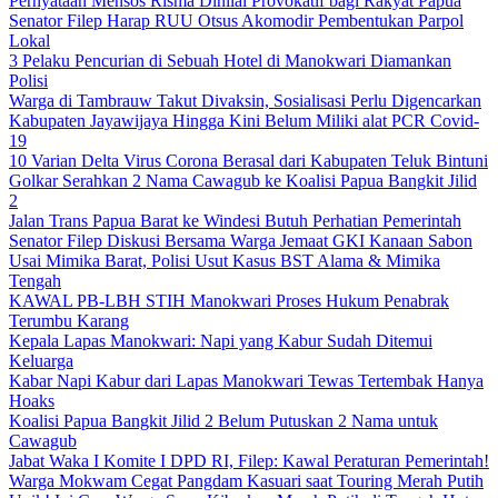
Pernyataan Mensos Risma Dinilai Provokatif bagi Rakyat Papua
Senator Filep Harap RUU Otsus Akomodir Pembentukan Parpol
Lokal
3 Pelaku Pencurian di Sebuah Hotel di Manokwari Diamankan
Polisi
Warga di Tambrauw Takut Divaksin, Sosialisasi Perlu Digencarkan
Kabupaten Jayawijaya Hingga Kini Belum Miliki alat PCR Covid-
19
10 Varian Delta Virus Corona Berasal dari Kabupaten Teluk Bintuni
Golkar Serahkan 2 Nama Cawagub ke Koalisi Papua Bangkit Jilid
2
Jalan Trans Papua Barat ke Windesi Butuh Perhatian Pemerintah
Senator Filep Diskusi Bersama Warga Jemaat GKI Kanaan Sabon
Usai Mimika Barat, Polisi Usut Kasus BST Alama & Mimika
Tengah
KAWAL PB-LBH STIH Manokwari Proses Hukum Penabrak
Terumbu Karang
Kepala Lapas Manokwari: Napi yang Kabur Sudah Ditemui
Keluarga
Kabar Napi Kabur dari Lapas Manokwari Tewas Tertembak Hanya
Hoaks
Koalisi Papua Bangkit Jilid 2 Belum Putuskan 2 Nama untuk
Cawagub
Jabat Waka I Komite I DPD RI, Filep: Kawal Peraturan Pemerintah!
Warga Mokwam Cegat Pangdam Kasuari saat Touring Merah Putih