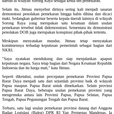
daerah di wilayah Sorong Raya sebagai ketua tim pemekaran.
Selain itu, Jitmau menyebut dirinya sering kali menjadi sasaran
demonstrasi penolakan pemekaran hingga habis dihina dan dicaci
maki. Sedangkan gubernur beserta kepala daerah lainnya di wilayah
Sorong Raya yang merupakan satu kesatuan dalam usulan
pemekaran tersebut tidak didemonstrasi. Sementara itu demonstrasi
penolakan DOB juga merupakan konspirasi pihak-pihak tertentu.
Meskipun menyatakan mundur, Jitmau tetap menyatakan
komitmennya terhadap keputusan pemerintah sebagai bagian dari
NKRI.
"Saya nyatakan mendukung dan siap menjalankan apapun
keputusan negara. Saya tetap bagian dari Negara Kesatuan Republik
Indonesia dan itu harga mati," kata Jitmau.
Seperti diketahui, usulan percepatan pemekaran Provinsi Papua
Barat Daya menjadi satu dari sejumlah provinsi baik di wilayah
Papua maupun Papua Barat untuk dimekarkan. Selain provinsi
Papua Barat Daya, beberapa usulan pemekaran provinsi yang
mengemuka antara lain Provinsi Papua, Papua Selatan, Papua
Tengah, Papua Pegunungan Tengah dan Papua Barat.
Terbaru, satu lagi usulan pemekaran provinsi datang dari Anggota
Badan Legislasi (Baleg) DPR RI Yan Permenas Mandenas. Ia