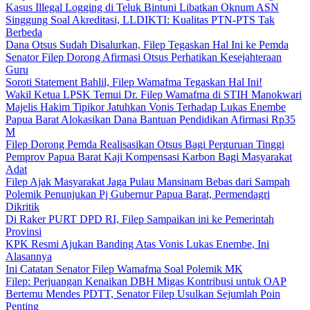
Kasus Illegal Logging di Teluk Bintuni Libatkan Oknum ASN
Singgung Soal Akreditasi, LLDIKTI: Kualitas PTN-PTS Tak
Berbeda
Dana Otsus Sudah Disalurkan, Filep Tegaskan Hal Ini ke Pemda
Senator Filep Dorong Afirmasi Otsus Perhatikan Kesejahteraan
Guru
Soroti Statement Bahlil, Filep Wamafma Tegaskan Hal Ini!
Wakil Ketua LPSK Temui Dr. Filep Wamafma di STIH Manokwari
Majelis Hakim Tipikor Jatuhkan Vonis Terhadap Lukas Enembe
Papua Barat Alokasikan Dana Bantuan Pendidikan Afirmasi Rp35
M
Filep Dorong Pemda Realisasikan Otsus Bagi Perguruan Tinggi
Pemprov Papua Barat Kaji Kompensasi Karbon Bagi Masyarakat
Adat
Filep Ajak Masyarakat Jaga Pulau Mansinam Bebas dari Sampah
Polemik Penunjukan Pj Gubernur Papua Barat, Permendagri
Dikritik
Di Raker PURT DPD RI, Filep Sampaikan ini ke Pemerintah
Provinsi
KPK Resmi Ajukan Banding Atas Vonis Lukas Enembe, Ini
Alasannya
Ini Catatan Senator Filep Wamafma Soal Polemik MK
Filep: Perjuangan Kenaikan DBH Migas Kontribusi untuk OAP
Bertemu Mendes PDTT, Senator Filep Usulkan Sejumlah Poin
Penting