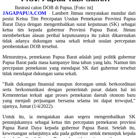
Ilustrasi calon DOB di Papua. [Foto: ist]
JAGAPAPUA.COM
-
Lambert Jitmau menyatakan mundur dari
posisi Ketua Tim Percepatan Usulan Pemekaran Provinsi Papua
Barat Daya dengan mengembalikan surat keputusan (SK) sebagai
ketua tim kepada gubernur Provinsi Papua Barat. Jitmau
membeberkan alasan perihal keputusannya itu yakni dikarenakan
tidak adanya dukungan sama sekali terkait usulan percepatan
pembentukan DOB tersebut.
Menurutnya, pemekaran Papua Barat adalah janji politik gubernur
Papua Barat pada masa kampanye lima tahun yang lalu. Namun tim
percepatan pemekaran yang mendapat SK dari gubernur tersebut
tidak mendapat dukungan sama sekali.
"Baik dukungan finansial maupun dorongan untuk berkoordinasi
serta berkomunikasi dengan pemerintah pusat dalam hal ini
Kementerian terkait agar proses pemekaran daerah otonom baru
yang menjadi perjuangan bersama selama ini dapat terwujud,"
ujarnya, Jumat (1/4/2022).
Untuk itu, ia mengatakan akan segera mengembalikan SK
penunjukannya sebagai ketua tim percepatan pemekaran provinsi
Papua Barat Daya kepada gubernur Papua Barat. Setelah itu,
kewenangan selanjutnya ada pada gubernur untuk menunjuk kepala