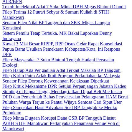
ATR/BPN
Tokoh Intelektual Adat 7 Suku Minta DBH Migas Bintuni Diaudit
Filep Terima 12 Putra/i Sebyar & Sumuri Kuliah di STIH
Manokwari
Senator Filep Nilai BP Tangguh dan SKK Migas Langgar
Konstitusi
Sistem Pemilu Tetap Terbuka, MK Bakal Laporkan Denny
Indrayana
Kawal 3 Misi Besar RIPPP, BPP Otsus Gelar Rapat Konsolidasi
Papua Barat Usulkan Pemekaran Kabupaten/Kota, Ini Respons
DPR
Filep: Masyarakat 7 Suku Bintuni Tengah Hadapi Persoalan
Ekologi
Filep Harap Ada Pengadilan Adat Terkait Masalah BP Tangguh
Filep Kirim Putra Arfak Ikuti Program Perkuliahan ke Malaysia
Senator Filep Dorong Kewenangan Kejaksaan Diperkuat
Filep Kritik Mekanisme DPR Setujui Perpanjangan Jabatan Kades
Stunting di Papua Tinggi, Mendagri: Ikan Dijual Beli Mie Instan
DPD dan Pemerintah Bahas Penyelesaian Pelanggaran HAM Berat
Puluhan Warga Terjun ke Pantai Wijaya Sentosa Cari Siput Uter
Filep Sampaikan Hasil Advokasi Soal BP Tangguh ke Menko
Polhukam
Filep Minta Dugaan Korupsi Dana CSR BP Tangguh Diusut
P2BH STIH Manokwari Pertanyakan Penamaan Venue Voli di
Manokwari