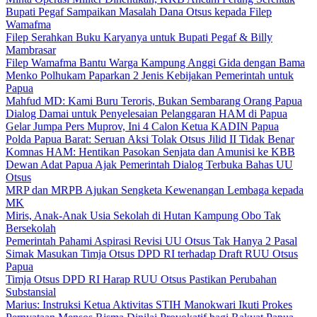
Bupati Pegaf Sampaikan Masalah Dana Otsus kepada Filep
Wamafma
Filep Serahkan Buku Karyanya untuk Bupati Pegaf & Billy
Mambrasar
Filep Wamafma Bantu Warga Kampung Anggi Gida dengan Bama
Menko Polhukam Paparkan 2 Jenis Kebijakan Pemerintah untuk
Papua
Mahfud MD: Kami Buru Teroris, Bukan Sembarang Orang Papua
Dialog Damai untuk Penyelesaian Pelanggaran HAM di Papua
Gelar Jumpa Pers Muprov, Ini 4 Calon Ketua KADIN Papua
Polda Papua Barat: Seruan Aksi Tolak Otsus Jilid II Tidak Benar
Komnas HAM: Hentikan Pasokan Senjata dan Amunisi ke KBB
Dewan Adat Papua Ajak Pemerintah Dialog Terbuka Bahas UU
Otsus
MRP dan MRPB Ajukan Sengketa Kewenangan Lembaga kepada
MK
Miris, Anak-Anak Usia Sekolah di Hutan Kampung Obo Tak
Bersekolah
Pemerintah Pahami Aspirasi Revisi UU Otsus Tak Hanya 2 Pasal
Simak Masukan Timja Otsus DPD RI terhadap Draft RUU Otsus
Papua
Timja Otsus DPD RI Harap RUU Otsus Pastikan Perubahan
Substansial
Marius: Instruksi Ketua Aktivitas STIH Manokwari Ikuti Prokes