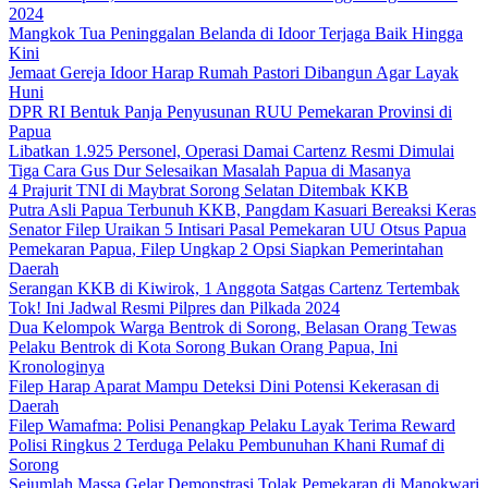
2024
Mangkok Tua Peninggalan Belanda di Idoor Terjaga Baik Hingga
Kini
Jemaat Gereja Idoor Harap Rumah Pastori Dibangun Agar Layak
Huni
DPR RI Bentuk Panja Penyusunan RUU Pemekaran Provinsi di
Papua
Libatkan 1.925 Personel, Operasi Damai Cartenz Resmi Dimulai
Tiga Cara Gus Dur Selesaikan Masalah Papua di Masanya
4 Prajurit TNI di Maybrat Sorong Selatan Ditembak KKB
Putra Asli Papua Terbunuh KKB, Pangdam Kasuari Bereaksi Keras
Senator Filep Uraikan 5 Intisari Pasal Pemekaran UU Otsus Papua
Pemekaran Papua, Filep Ungkap 2 Opsi Siapkan Pemerintahan
Daerah
Serangan KKB di Kiwirok, 1 Anggota Satgas Cartenz Tertembak
Tok! Ini Jadwal Resmi Pilpres dan Pilkada 2024
Dua Kelompok Warga Bentrok di Sorong, Belasan Orang Tewas
Pelaku Bentrok di Kota Sorong Bukan Orang Papua, Ini
Kronologinya
Filep Harap Aparat Mampu Deteksi Dini Potensi Kekerasan di
Daerah
Filep Wamafma: Polisi Penangkap Pelaku Layak Terima Reward
Polisi Ringkus 2 Terduga Pelaku Pembunuhan Khani Rumaf di
Sorong
Sejumlah Massa Gelar Demonstrasi Tolak Pemekaran di Manokwari