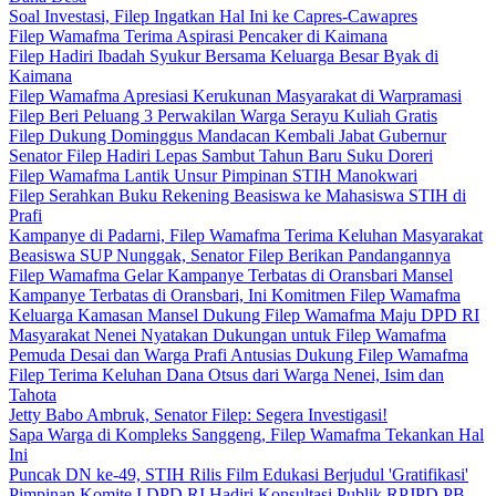
Soal Investasi, Filep Ingatkan Hal Ini ke Capres-Cawapres
Filep Wamafma Terima Aspirasi Pencaker di Kaimana
Filep Hadiri Ibadah Syukur Bersama Keluarga Besar Byak di
Kaimana
Filep Wamafma Apresiasi Kerukunan Masyarakat di Warpramasi
Filep Beri Peluang 3 Perwakilan Warga Serayu Kuliah Gratis
Filep Dukung Dominggus Mandacan Kembali Jabat Gubernur
Senator Filep Hadiri Lepas Sambut Tahun Baru Suku Doreri
Filep Wamafma Lantik Unsur Pimpinan STIH Manokwari
Filep Serahkan Buku Rekening Beasiswa ke Mahasiswa STIH di
Prafi
Kampanye di Padarni, Filep Wamafma Terima Keluhan Masyarakat
Beasiswa SUP Nunggak, Senator Filep Berikan Pandangannya
Filep Wamafma Gelar Kampanye Terbatas di Oransbari Mansel
Kampanye Terbatas di Oransbari, Ini Komitmen Filep Wamafma
Keluarga Kamasan Mansel Dukung Filep Wamafma Maju DPD RI
Masyarakat Nenei Nyatakan Dukungan untuk Filep Wamafma
Pemuda Desai dan Warga Prafi Antusias Dukung Filep Wamafma
Filep Terima Keluhan Dana Otsus dari Warga Nenei, Isim dan
Tahota
Jetty Babo Ambruk, Senator Filep: Segera Investigasi!
Sapa Warga di Kompleks Sanggeng, Filep Wamafma Tekankan Hal
Ini
Puncak DN ke-49, STIH Rilis Film Edukasi Berjudul 'Gratifikasi'
Pimpinan Komite I DPD RI Hadiri Konsultasi Publik RPJPD PB