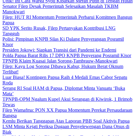
Unik! Ini Cara Warga Syou Kibarkan Merah Putih di Tengah Hutan
Senator Filep Desak Pemerintah Selesaikan Masalah TKBM
Manokwari
Filep: HUT RI Momentum Pemerintah Perbarui Komitmen Bangun
Papua
SD YPK Serito Rusak, Filep Pertanyakan Kontribusi LNG
Tangguh
Polisi: Pimpinan KNPB Silas Ki Dalang Penyerangan Posramil
Kisor
Presiden Jokowi: Siapkan Transisi dari Pandemi ke Endemi
Polda Papua Barat Rilis 17 DPO KNPB Penyerang Posramil Kisor
TPNPB Klaim Kuasai Jalan Sorong-Tambrauw-Manokwari
Filep: Kayu Log Sorong Dibawa Kabur, Hukum Berat Oknum
Terlibat!
Luar Biasa! Kontingen Papua Raih 4 Medali Emas Cabor Sepatu
Roda
Serang RI Soal HAM di Papua, Diplomat Minta Vanuatu ‘Buka
Mata’
TPNPB-OPM Ngalum Kupel Akui Serangan di Kiwirok, 1 Brimob
Tewas
Filep Wamafma: PON XX Papua Momentum Perekat Persaudaraan
Bangsa
Kemlu Berikan Tanggapan Atas Laporan PBB Soal Aktivis Papua
LSM Minta Kejati Periksa Dugaan Penyelewengan Dana Otsus di
Biak