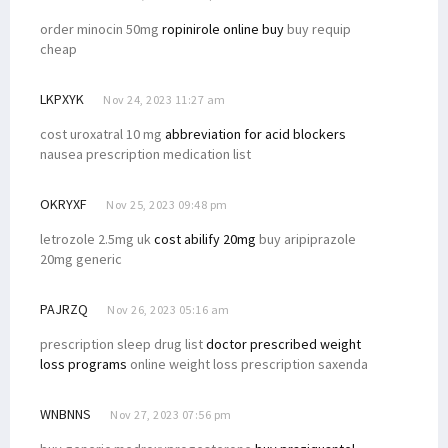
order minocin 50mg
ropinirole online buy
buy requip
cheap
LKPXYK
Nov 24, 2023 11:27 am
cost uroxatral 10 mg
abbreviation for acid blockers
nausea prescription medication list
OKRYXF
Nov 25, 2023 09:48 pm
letrozole 2.5mg uk
cost abilify 20mg
buy aripiprazole
20mg generic
PAJRZQ
Nov 26, 2023 05:16 am
prescription sleep drug list
doctor prescribed weight
loss programs
online weight loss prescription saxenda
WNBNNS
Nov 27, 2023 07:56 pm