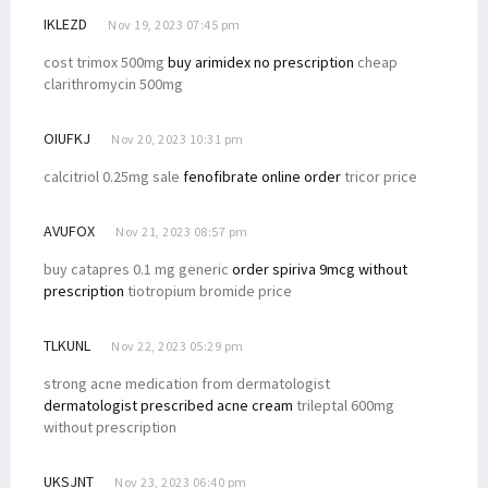
IKLEZD
Nov 19, 2023 07:45 pm
cost trimox 500mg
buy arimidex no prescription
cheap
clarithromycin 500mg
OIUFKJ
Nov 20, 2023 10:31 pm
calcitriol 0.25mg sale
fenofibrate online order
tricor price
AVUFOX
Nov 21, 2023 08:57 pm
buy catapres 0.1 mg generic
order spiriva 9mcg without
prescription
tiotropium bromide price
TLKUNL
Nov 22, 2023 05:29 pm
strong acne medication from dermatologist
dermatologist prescribed acne cream
trileptal 600mg
without prescription
UKSJNT
Nov 23, 2023 06:40 pm