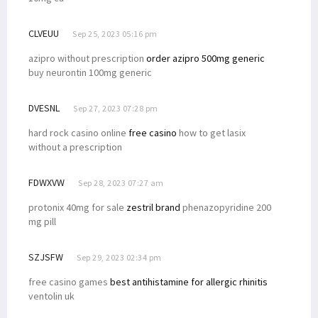
CLVEUU
Sep 25, 2023 05:16 pm
azipro without prescription
order azipro 500mg generic
buy neurontin 100mg generic
DVESNL
Sep 27, 2023 07:28 pm
hard rock casino online
free casino
how to get lasix
without a prescription
FDWXVW
Sep 28, 2023 07:27 am
protonix 40mg for sale
zestril brand
phenazopyridine 200
mg pill
SZJSFW
Sep 29, 2023 02:34 pm
free casino games
best antihistamine for allergic rhinitis
ventolin uk