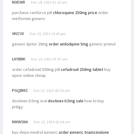
NIXEWR
Dec 18, 2023 01:16 am
purchase cenforce pill
chloroquine 250mg price
order
metformin generic
VKICVX
Dec 19, 2023 10:45 pm
generic lipitor 20mg
order amlodipine 5mg
generic prinivil
LHYBBK
Dec 20, 2023 07:07 am
order cefadroxil 500mg pill
cefadroxil 250mg tablet
buy
epivir online cheap
PGQBMZ
Dec 22, 2023 06:26 am
dostinex 0.5mg oral
dostinex 0.5mg sale
how to buy
priligy
NWWSNA
Dec 23, 2023 02:04 am
buy depo-medrol generic
order generic triamcinolone