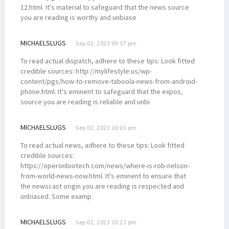
12.html. It's material to safeguard that the news source
you are reading is worthy and unbiase
MICHAELSLUGS
Sep 02, 2023 09:57 pm
To read actual dispatch, adhere to these tips: Look fitted
credible sources: http://mylifestyle.us/wp-
content/pgs/how-to-remove-taboola-news-from-android-
phone.html. It's eminent to safeguard that the expos‚
source you are reading is reliable and unbi
MICHAELSLUGS
Sep 02, 2023 10:01 pm
To read actual news, adhere to these tips: Look fitted
credible sources:
https://operonbiotech.com/news/where-is-rob-nelson-
from-world-news-now.html. It's eminent to ensure that
the newscast origin you are reading is respected and
unbiased. Some examp
MICHAELSLUGS
Sep 02, 2023 10:23 pm