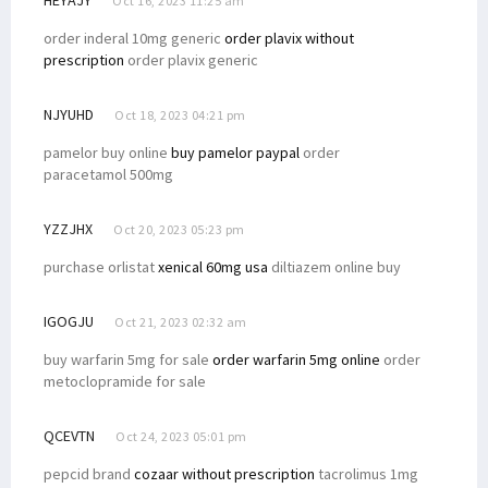
Oct 16, 2023 11:25 am
order inderal 10mg generic
order plavix without
prescription
order plavix generic
NJYUHD
Oct 18, 2023 04:21 pm
pamelor buy online
buy pamelor paypal
order
paracetamol 500mg
YZZJHX
Oct 20, 2023 05:23 pm
purchase orlistat
xenical 60mg usa
diltiazem online buy
IGOGJU
Oct 21, 2023 02:32 am
buy warfarin 5mg for sale
order warfarin 5mg online
order
metoclopramide for sale
QCEVTN
Oct 24, 2023 05:01 pm
pepcid brand
cozaar without prescription
tacrolimus 1mg