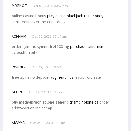
MRZKOZ
Oct 01, 2023 05:52 am
online casino bonus
play online blackjack real money
ivermectin over the counter uk
AXFHMM
Oct 01, 2023 10:14 am
order generic symmetrel 100 mg
purchase tenormin
avlosulfon pills
RWBNLK
Oct 02, 2023 09:52 pm
free spins no deposit
augmentin us
levothroid sale
SFLIPP
Oct 04, 2023 09:28 am
buy methylprednisolone generic
triamcinolone ca
order
aristocort online cheap
AIWYYC
Oct 04, 2023 01:22 pm