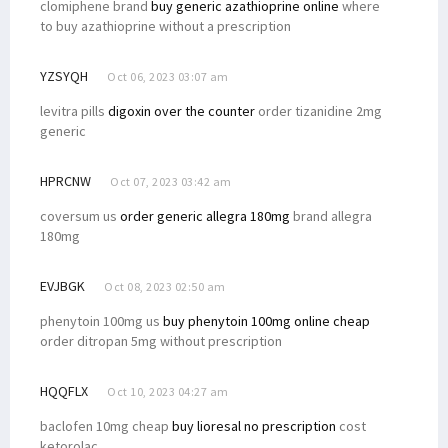
clomiphene brand
buy generic azathioprine online
where
to buy azathioprine without a prescription
YZSYQH
Oct 06, 2023 03:07 am
levitra pills
digoxin over the counter
order tizanidine 2mg
generic
HPRCNW
Oct 07, 2023 03:42 am
coversum us
order generic allegra 180mg
brand allegra
180mg
EVJBGK
Oct 08, 2023 02:50 am
phenytoin 100mg us
buy phenytoin 100mg online cheap
order ditropan 5mg without prescription
HQQFLX
Oct 10, 2023 04:27 am
baclofen 10mg cheap
buy lioresal no prescription
cost
ketorolac