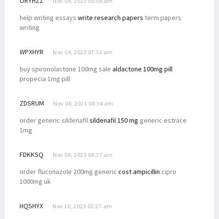
ORYHZZ
Nov 04, 2023 05:08 am
help writing essays
write research papers
term papers
writing
WPXHYR
Nov 04, 2023 07:51 am
buy spironolactone 100mg sale
aldactone 100mg pill
propecia 1mg pill
ZDSRUM
Nov 06, 2023 04:34 am
order generic sildenafil
sildenafil 150 mg
generic estrace
1mg
FDKKSQ
Nov 06, 2023 04:37 am
order fluconazole 200mg generic
cost ampicillin
cipro
1000mg uk
HQSHYX
Nov 10, 2023 02:27 am