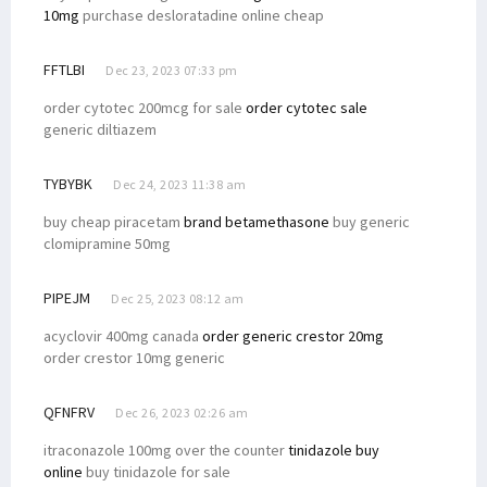
10mg
purchase desloratadine online cheap
FFTLBI
Dec 23, 2023 07:33 pm
order cytotec 200mcg for sale
order cytotec sale
generic diltiazem
TYBYBK
Dec 24, 2023 11:38 am
buy cheap piracetam
brand betamethasone
buy generic
clomipramine 50mg
PIPEJM
Dec 25, 2023 08:12 am
acyclovir 400mg canada
order generic crestor 20mg
order crestor 10mg generic
QFNFRV
Dec 26, 2023 02:26 am
itraconazole 100mg over the counter
tinidazole buy
online
buy tinidazole for sale