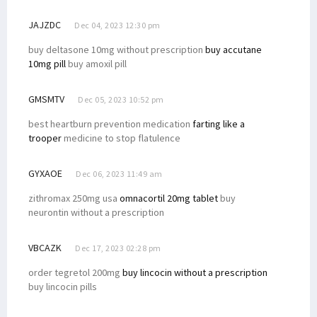
JAJZDC
Dec 04, 2023 12:30 pm
buy deltasone 10mg without prescription
buy accutane
10mg pill
buy amoxil pill
GMSMTV
Dec 05, 2023 10:52 pm
best heartburn prevention medication
farting like a
trooper
medicine to stop flatulence
GYXAOE
Dec 06, 2023 11:49 am
zithromax 250mg usa
omnacortil 20mg tablet
buy
neurontin without a prescription
VBCAZK
Dec 17, 2023 02:28 pm
order tegretol 200mg
buy lincocin without a prescription
buy lincocin pills