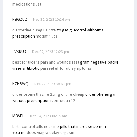
medications list
HBGZUZ
Nov 30, 2023 10:26 pm
duloxetine 40mg us
how to get glucotrol without a
prescription
modafinil ca
TVSNUD
Dec 02, 2023 12:23 pm
best for ulcers pain and wounds fast
gram negative bacilli
urine antibiotic
pain relief for uti symptoms
KZHBWQ
Dec 02, 2023 05:39 pm
order promethazine 25mg online cheap
order phenergan
without prescription
ivermectin 12
IABVFL
Dec 04, 2023 04:35 am
birth control pills near me
pills that increase semen
volume
does viagra delay orgasm