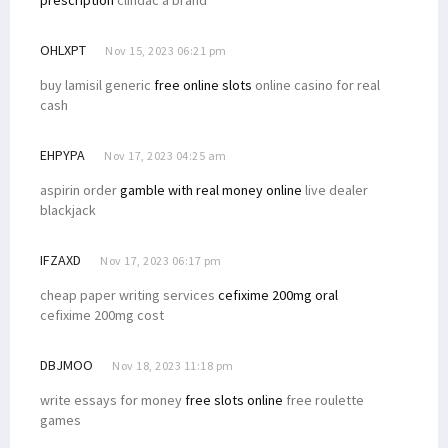
OHLXPT
Nov 15, 2023 06:21 pm
buy lamisil generic
free online slots
online casino for real
cash
EHPYPA
Nov 17, 2023 04:25 am
aspirin order
gamble with real money online
live dealer
blackjack
IFZAXD
Nov 17, 2023 06:17 pm
cheap paper writing services
cefixime 200mg oral
cefixime 200mg cost
DBJMOO
Nov 18, 2023 11:18 pm
write essays for money
free slots online
free roulette
games