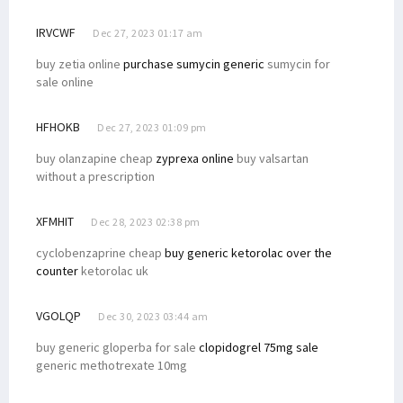
IRVCWF
Dec 27, 2023 01:17 am
buy zetia online
purchase sumycin generic
sumycin for
sale online
HFHOKB
Dec 27, 2023 01:09 pm
buy olanzapine cheap
zyprexa online
buy valsartan
without a prescription
XFMHIT
Dec 28, 2023 02:38 pm
cyclobenzaprine cheap
buy generic ketorolac over the
counter
ketorolac uk
VGOLQP
Dec 30, 2023 03:44 am
buy generic gloperba for sale
clopidogrel 75mg sale
generic methotrexate 10mg