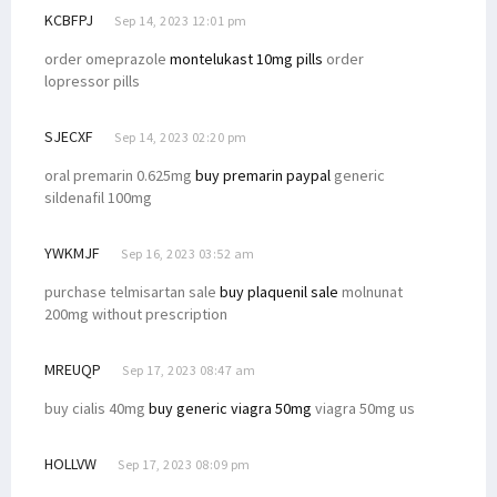
KCBFPJ
Sep 14, 2023 12:01 pm
order omeprazole
montelukast 10mg pills
order
lopressor pills
SJECXF
Sep 14, 2023 02:20 pm
oral premarin 0.625mg
buy premarin paypal
generic
sildenafil 100mg
YWKMJF
Sep 16, 2023 03:52 am
purchase telmisartan sale
buy plaquenil sale
molnunat
200mg without prescription
MREUQP
Sep 17, 2023 08:47 am
buy cialis 40mg
buy generic viagra 50mg
viagra 50mg us
HOLLVW
Sep 17, 2023 08:09 pm