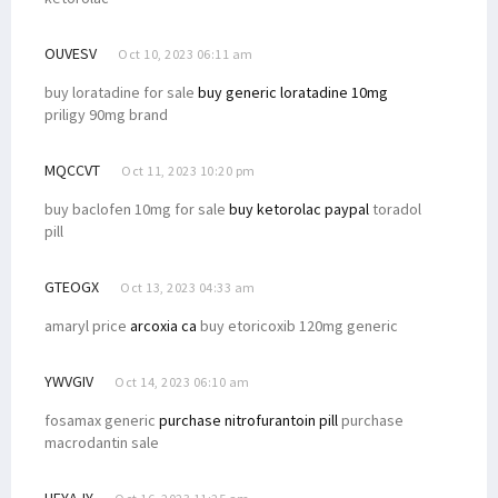
OUVESV
Oct 10, 2023 06:11 am
buy loratadine for sale
buy generic loratadine 10mg
priligy 90mg brand
MQCCVT
Oct 11, 2023 10:20 pm
buy baclofen 10mg for sale
buy ketorolac paypal
toradol
pill
GTEOGX
Oct 13, 2023 04:33 am
amaryl price
arcoxia ca
buy etoricoxib 120mg generic
YWVGIV
Oct 14, 2023 06:10 am
fosamax generic
purchase nitrofurantoin pill
purchase
macrodantin sale
HEYAJY