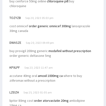
buy cenforce 50mg online
chloroquine pill
buy
chloroquine
TOZYZB
Sep 20, 2023 05:03 pm
cost omnicef
order generic omnicef 300mg
lansoprazole
30mg canada
DWASZE
Sep 20, 2023 09:49 pm
buy provigil 200mg generic
modafinil without prescription
order generic deltasone 5mg
KPXLPF
Sep 23, 2023 11:47 am
accutane 40mg oral
amoxil 1000mg ca
where to buy
zithromax without a prescription
LZEIZH
Sep 25, 2023 01:05 am
lipitor 80mg cost
order atorvastatin 20mg
amlodipine
10mg ca