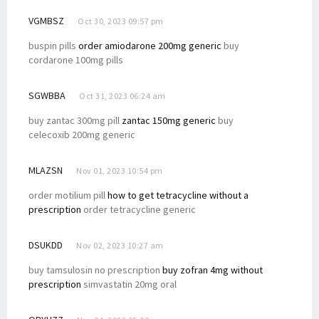
VGMBSZ
Oct 30, 2023 09:57 pm
buspin pills
order amiodarone 200mg generic
buy
cordarone 100mg pills
SGWBBA
Oct 31, 2023 06:24 am
buy zantac 300mg pill
zantac 150mg generic
buy
celecoxib 200mg generic
MLAZSN
Nov 01, 2023 10:54 pm
order motilium pill
how to get tetracycline without a
prescription
order tetracycline generic
DSUKDD
Nov 02, 2023 10:27 am
buy tamsulosin no prescription
buy zofran 4mg without
prescription
simvastatin 20mg oral