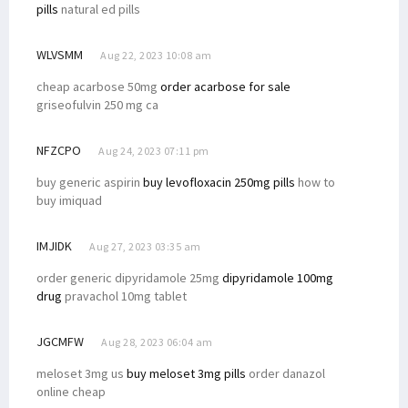
pills
natural ed pills
WLVSMM
Aug 22, 2023 10:08 am
cheap acarbose 50mg
order acarbose for sale
griseofulvin 250 mg ca
NFZCPO
Aug 24, 2023 07:11 pm
buy generic aspirin
buy levofloxacin 250mg pills
how to
buy imiquad
IMJIDK
Aug 27, 2023 03:35 am
order generic dipyridamole 25mg
dipyridamole 100mg
drug
pravachol 10mg tablet
JGCMFW
Aug 28, 2023 06:04 am
meloset 3mg us
buy meloset 3mg pills
order danazol
online cheap