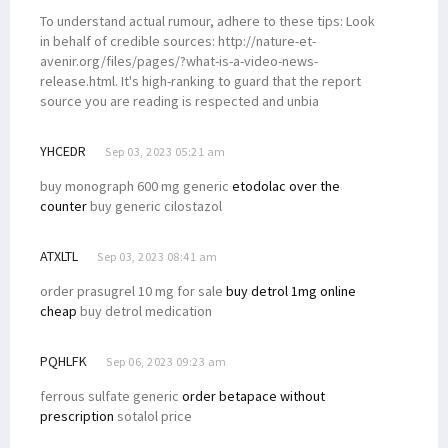
To understand actual rumour, adhere to these tips: Look
in behalf of credible sources: http://nature-et-
avenir.org/files/pages/?what-is-a-video-news-
release.html. It's high-ranking to guard that the report
source you are reading is respected and unbia
YHCEDR
Sep 03, 2023 05:21 am
buy monograph 600 mg generic
etodolac over the
counter
buy generic cilostazol
ATXLTL
Sep 03, 2023 08:41 am
order prasugrel 10 mg for sale
buy detrol 1mg online
cheap
buy detrol medication
PQHLFK
Sep 06, 2023 09:23 am
ferrous sulfate generic
order betapace without
prescription
sotalol price