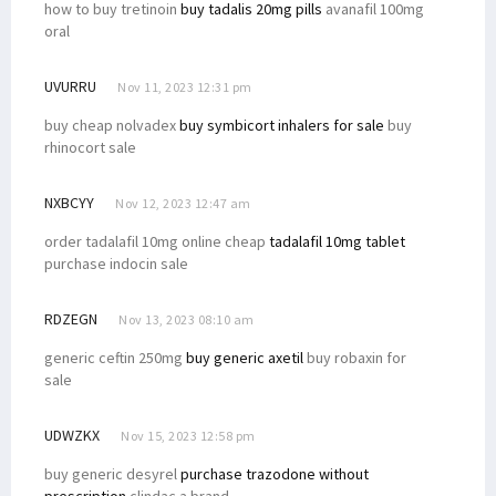
how to buy tretinoin
buy tadalis 20mg pills
avanafil 100mg
oral
UVURRU
Nov 11, 2023 12:31 pm
buy cheap nolvadex
buy symbicort inhalers for sale
buy
rhinocort sale
NXBCYY
Nov 12, 2023 12:47 am
order tadalafil 10mg online cheap
tadalafil 10mg tablet
purchase indocin sale
RDZEGN
Nov 13, 2023 08:10 am
generic ceftin 250mg
buy generic axetil
buy robaxin for
sale
UDWZKX
Nov 15, 2023 12:58 pm
buy generic desyrel
purchase trazodone without
prescription
clindac a brand