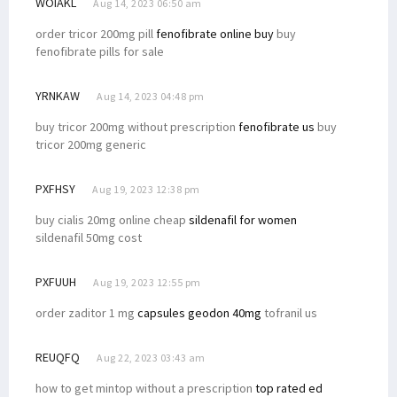
WOIAKL
Aug 14, 2023 06:50 am
order tricor 200mg pill
fenofibrate online buy
buy
fenofibrate pills for sale
YRNKAW
Aug 14, 2023 04:48 pm
buy tricor 200mg without prescription
fenofibrate us
buy
tricor 200mg generic
PXFHSY
Aug 19, 2023 12:38 pm
buy cialis 20mg online cheap
sildenafil for women
sildenafil 50mg cost
PXFUUH
Aug 19, 2023 12:55 pm
order zaditor 1 mg
capsules geodon 40mg
tofranil us
REUQFQ
Aug 22, 2023 03:43 am
how to get mintop without a prescription
top rated ed