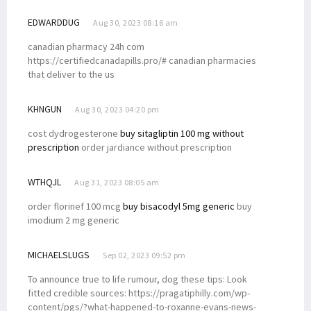
EDWARDDUG
Aug 30, 2023 08:16 am
canadian pharmacy 24h com
https://certifiedcanadapills.pro/# canadian pharmacies
that deliver to the us
KHNGUN
Aug 30, 2023 04:20 pm
cost dydrogesterone
buy sitagliptin 100 mg without
prescription
order jardiance without prescription
WTHQJL
Aug 31, 2023 08:05 am
order florinef 100 mcg
buy bisacodyl 5mg generic
buy
imodium 2 mg generic
MICHAELSLUGS
Sep 02, 2023 09:52 pm
To announce true to life rumour, dog these tips: Look
fitted credible sources: https://pragatiphilly.com/wp-
content/pgs/?what-happened-to-roxanne-evans-news-