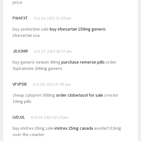
price
PWAFXT
Oct 24, 2023 11:50 pm
buy azelastine sale
buy irbesartan 150mg generic
irbesartan usa
JDJOMR
Oct 27, 2023 02:57 pm
buy generic nexium 40mg
purchase remeron pills
order
topiramate 200mg generic
VFVPDB
Oct 29, 2023 07:49 am
cheap zyloprim 300mg
order clobetasol for sale
crestor
10mg pills
LVDJVL
Oct 29, 2023 02:10 pm
buy imitrex 25mg sale
imitrex 25mg canada
avodart 0.5mg
over the counter