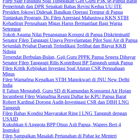
Filep Siap Fasilitasi Soal Tunggakan Gaji Guru P3K se-Papua Barat
Pemerintah dan DPR Sepakati Bahas Revisi Kedua UU ITE
Presiden Jokowi Didesak Batalkan Operasi Tempur di Papua
Tuntaskan Program, Dr. Filep Apresiasi Mahasiswa KKN STIH
Kehadiran Perusahaan Migas Harus Bermanfaat Bagi Warga
Setempat
Tokoh Agama Nilai Penanganan Korupsi di Papua Diskriminatif
Senator Filep Tanggapi Upaya Penyelamatan Pilot Susi Air di Papua
Sejumlah Pejabat Daerah Terindikasi Terlibat dan Biayai KKB
Nduga
Tersendat Berbulan-Bulan, Gaji Guru PPPK Papua Segera Dibayar
Senator Filep Tanggapi Rilis Kontribusi BP Tangguh untuk Papua
Filep Kritik Kebijakan Investasi Soal Aturan CSR Perusahaan
Migas
Filep Wamafma Kenalkan STIH Manokwari di JNU New Delhi
India
8 Tahun Mengabdi, Guru SD di Kamundan Konsumsi Air Hujan
Incumbent Filep Wamafma Resmi Daftar ke KPU Papua Barat
Robert Kardinal Dorong Audit-Investigasi CSR dan DBH LNG
Tangguh
Filep Bahas Kondisi Masyarakat Ring I LNG Tangguh dengan
USAID
Kukuhkan 6 Anggota BPP Otsus Asli Papua, Wapres Beri 4
Instruksi
Filep Sampaikan Masalah Pertanahan di Pabar ke Menteri