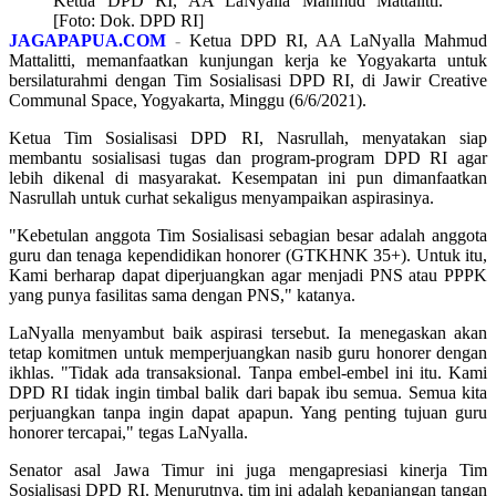
Ketua DPD RI, AA LaNyalla Mahmud Mattalitti.
[Foto: Dok. DPD RI]
JAGAPAPUA.COM
-
Ketua DPD RI, AA LaNyalla Mahmud
Mattalitti, memanfaatkan kunjungan kerja ke Yogyakarta untuk
bersilaturahmi dengan Tim Sosialisasi DPD RI, di Jawir Creative
Communal Space, Yogyakarta, Minggu (6/6/2021).
Ketua Tim Sosialisasi DPD RI, Nasrullah, menyatakan siap
membantu sosialisasi tugas dan program-program DPD RI agar
lebih dikenal di masyarakat. Kesempatan ini pun dimanfaatkan
Nasrullah untuk curhat sekaligus menyampaikan aspirasinya.
"Kebetulan anggota Tim Sosialisasi sebagian besar adalah anggota
guru dan tenaga kependidikan honorer (GTKHNK 35+). Untuk itu,
Kami berharap dapat diperjuangkan agar menjadi PNS atau PPPK
yang punya fasilitas sama dengan PNS," katanya.
LaNyalla menyambut baik aspirasi tersebut. Ia menegaskan akan
tetap komitmen untuk memperjuangkan nasib guru honorer dengan
ikhlas. "Tidak ada transaksional. Tanpa embel-embel ini itu. Kami
DPD RI tidak ingin timbal balik dari bapak ibu semua. Semua kita
perjuangkan tanpa ingin dapat apapun. Yang penting tujuan guru
honorer tercapai," tegas LaNyalla.
Senator asal Jawa Timur ini juga mengapresiasi kinerja Tim
Sosialisasi DPD RI. Menurutnya, tim ini adalah kepanjangan tangan