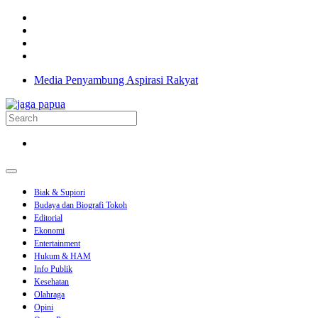
Media Penyambung Aspirasi Rakyat
Biak & Supiori
Budaya dan Biografi Tokoh
Editorial
Ekonomi
Entertainment
Hukum & HAM
Info Publik
Kesehatan
Olahraga
Opini