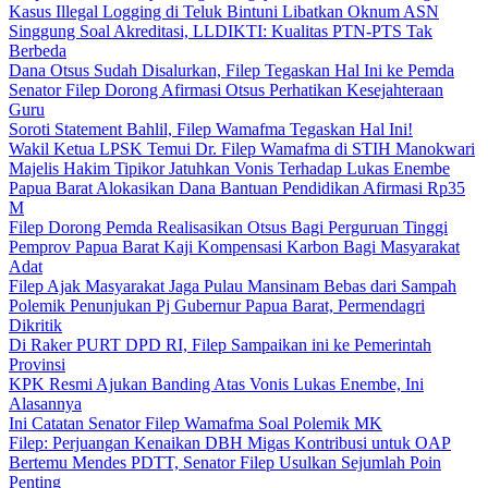
Kasus Illegal Logging di Teluk Bintuni Libatkan Oknum ASN
Singgung Soal Akreditasi, LLDIKTI: Kualitas PTN-PTS Tak
Berbeda
Dana Otsus Sudah Disalurkan, Filep Tegaskan Hal Ini ke Pemda
Senator Filep Dorong Afirmasi Otsus Perhatikan Kesejahteraan
Guru
Soroti Statement Bahlil, Filep Wamafma Tegaskan Hal Ini!
Wakil Ketua LPSK Temui Dr. Filep Wamafma di STIH Manokwari
Majelis Hakim Tipikor Jatuhkan Vonis Terhadap Lukas Enembe
Papua Barat Alokasikan Dana Bantuan Pendidikan Afirmasi Rp35
M
Filep Dorong Pemda Realisasikan Otsus Bagi Perguruan Tinggi
Pemprov Papua Barat Kaji Kompensasi Karbon Bagi Masyarakat
Adat
Filep Ajak Masyarakat Jaga Pulau Mansinam Bebas dari Sampah
Polemik Penunjukan Pj Gubernur Papua Barat, Permendagri
Dikritik
Di Raker PURT DPD RI, Filep Sampaikan ini ke Pemerintah
Provinsi
KPK Resmi Ajukan Banding Atas Vonis Lukas Enembe, Ini
Alasannya
Ini Catatan Senator Filep Wamafma Soal Polemik MK
Filep: Perjuangan Kenaikan DBH Migas Kontribusi untuk OAP
Bertemu Mendes PDTT, Senator Filep Usulkan Sejumlah Poin
Penting