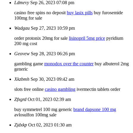
Ldmevy
Sep 26, 2023 07:08 pm
casino free spins no deposit
buy lasix pills
buy furosemide
100mg for sale
Wadgau
Sep 27, 2023 10:59 pm
order protonix 20mg for sale
lisinopril 5mg price
pyridium
200 mg cost
Geovew
Sep 28, 2023 06:26 pm
gambling game
monodox over the counter
buy albuterol 2mg
generic
Xkzbmh
Sep 30, 2023 09:42 am
slots free online
casino gambling
ivermectin tablets order
Zfxgrd
Oct 01, 2023 02:39 am
buy symmetrel 100 mg generic
brand dapsone 100 mg
avlosulfon 100mg sale
Zjdxkp
Oct 02, 2023 01:30 am