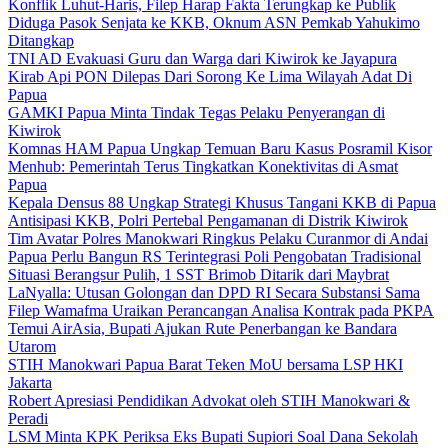
Konflik Luhut-Haris, Filep Harap Fakta Terungkap ke Publik
Diduga Pasok Senjata ke KKB, Oknum ASN Pemkab Yahukimo
Ditangkap
TNI AD Evakuasi Guru dan Warga dari Kiwirok ke Jayapura
Kirab Api PON Dilepas Dari Sorong Ke Lima Wilayah Adat Di
Papua
GAMKI Papua Minta Tindak Tegas Pelaku Penyerangan di
Kiwirok
Komnas HAM Papua Ungkap Temuan Baru Kasus Posramil Kisor
Menhub: Pemerintah Terus Tingkatkan Konektivitas di Asmat
Papua
Kepala Densus 88 Ungkap Strategi Khusus Tangani KKB di Papua
Antisipasi KKB, Polri Pertebal Pengamanan di Distrik Kiwirok
Tim Avatar Polres Manokwari Ringkus Pelaku Curanmor di Andai
Papua Perlu Bangun RS Terintegrasi Poli Pengobatan Tradisional
Situasi Berangsur Pulih, 1 SST Brimob Ditarik dari Maybrat
LaNyalla: Utusan Golongan dan DPD RI Secara Substansi Sama
Filep Wamafma Uraikan Perancangan Analisa Kontrak pada PKPA
Temui AirAsia, Bupati Ajukan Rute Penerbangan ke Bandara
Utarom
STIH Manokwari Papua Barat Teken MoU bersama LSP HKI
Jakarta
Robert Apresiasi Pendidikan Advokat oleh STIH Manokwari &
Peradi
LSM Minta KPK Periksa Eks Bupati Supiori Soal Dana Sekolah