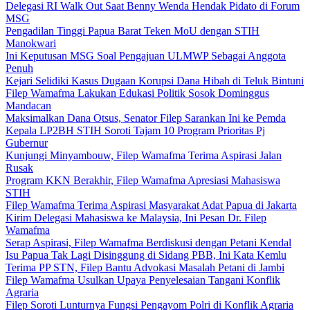
Delegasi RI Walk Out Saat Benny Wenda Hendak Pidato di Forum
MSG
Pengadilan Tinggi Papua Barat Teken MoU dengan STIH
Manokwari
Ini Keputusan MSG Soal Pengajuan ULMWP Sebagai Anggota
Penuh
Kejari Selidiki Kasus Dugaan Korupsi Dana Hibah di Teluk Bintuni
Filep Wamafma Lakukan Edukasi Politik Sosok Dominggus
Mandacan
Maksimalkan Dana Otsus, Senator Filep Sarankan Ini ke Pemda
Kepala LP2BH STIH Soroti Tajam 10 Program Prioritas Pj
Gubernur
Kunjungi Minyambouw, Filep Wamafma Terima Aspirasi Jalan
Rusak
Program KKN Berakhir, Filep Wamafma Apresiasi Mahasiswa
STIH
Filep Wamafma Terima Aspirasi Masyarakat Adat Papua di Jakarta
Kirim Delegasi Mahasiswa ke Malaysia, Ini Pesan Dr. Filep
Wamafma
Serap Aspirasi, Filep Wamafma Berdiskusi dengan Petani Kendal
Isu Papua Tak Lagi Disinggung di Sidang PBB, Ini Kata Kemlu
Terima PP STN, Filep Bantu Advokasi Masalah Petani di Jambi
Filep Wamafma Usulkan Upaya Penyelesaian Tangani Konflik
Agraria
Filep Soroti Lunturnya Fungsi Pengayom Polri di Konflik Agraria