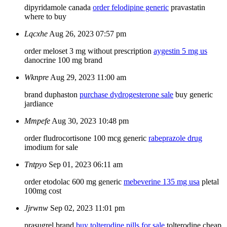
dipyridamole canada
order felodipine generic
pravastatin
where to buy
Lqcxhe
Aug 26, 2023 07:57 pm
order meloset 3 mg without prescription
aygestin 5 mg us
danocrine 100 mg brand
Wknpre
Aug 29, 2023 11:00 am
brand duphaston
purchase dydrogesterone sale
buy generic
jardiance
Mmpefe
Aug 30, 2023 10:48 pm
order fludrocortisone 100 mcg generic
rabeprazole drug
imodium for sale
Tntpyo
Sep 01, 2023 06:11 am
order etodolac 600 mg generic
mebeverine 135 mg usa
pletal
100mg cost
Jjrwnw
Sep 02, 2023 11:01 pm
prasugrel brand
buy tolterodine pills for sale
tolterodine cheap