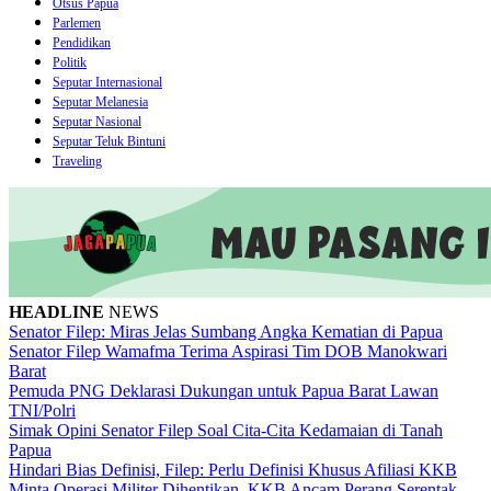
Otsus Papua
Parlemen
Pendidikan
Politik
Seputar Internasional
Seputar Melanesia
Seputar Nasional
Seputar Teluk Bintuni
Traveling
HEADLINE
NEWS
Senator Filep: Miras Jelas Sumbang Angka Kematian di Papua
Senator Filep Wamafma Terima Aspirasi Tim DOB Manokwari
Barat
Pemuda PNG Deklarasi Dukungan untuk Papua Barat Lawan
TNI/Polri
Simak Opini Senator Filep Soal Cita-Cita Kedamaian di Tanah
Papua
Hindari Bias Definisi, Filep: Perlu Definisi Khusus Afiliasi KKB
Minta Operasi Militer Dihentikan, KKB Ancam Perang Serentak