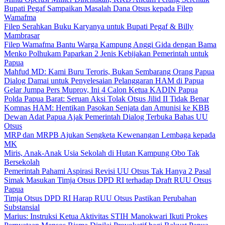
Bupati Pegaf Sampaikan Masalah Dana Otsus kepada Filep
Wamafma
Filep Serahkan Buku Karyanya untuk Bupati Pegaf & Billy
Mambrasar
Filep Wamafma Bantu Warga Kampung Anggi Gida dengan Bama
Menko Polhukam Paparkan 2 Jenis Kebijakan Pemerintah untuk
Papua
Mahfud MD: Kami Buru Teroris, Bukan Sembarang Orang Papua
Dialog Damai untuk Penyelesaian Pelanggaran HAM di Papua
Gelar Jumpa Pers Muprov, Ini 4 Calon Ketua KADIN Papua
Polda Papua Barat: Seruan Aksi Tolak Otsus Jilid II Tidak Benar
Komnas HAM: Hentikan Pasokan Senjata dan Amunisi ke KBB
Dewan Adat Papua Ajak Pemerintah Dialog Terbuka Bahas UU
Otsus
MRP dan MRPB Ajukan Sengketa Kewenangan Lembaga kepada
MK
Miris, Anak-Anak Usia Sekolah di Hutan Kampung Obo Tak
Bersekolah
Pemerintah Pahami Aspirasi Revisi UU Otsus Tak Hanya 2 Pasal
Simak Masukan Timja Otsus DPD RI terhadap Draft RUU Otsus
Papua
Timja Otsus DPD RI Harap RUU Otsus Pastikan Perubahan
Substansial
Marius: Instruksi Ketua Aktivitas STIH Manokwari Ikuti Prokes