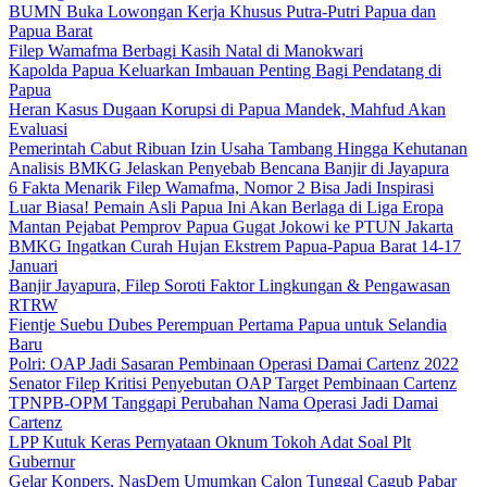
BUMN Buka Lowongan Kerja Khusus Putra-Putri Papua dan
Papua Barat
Filep Wamafma Berbagi Kasih Natal di Manokwari
Kapolda Papua Keluarkan Imbauan Penting Bagi Pendatang di
Papua
Heran Kasus Dugaan Korupsi di Papua Mandek, Mahfud Akan
Evaluasi
Pemerintah Cabut Ribuan Izin Usaha Tambang Hingga Kehutanan
Analisis BMKG Jelaskan Penyebab Bencana Banjir di Jayapura
6 Fakta Menarik Filep Wamafma, Nomor 2 Bisa Jadi Inspirasi
Luar Biasa! Pemain Asli Papua Ini Akan Berlaga di Liga Eropa
Mantan Pejabat Pemprov Papua Gugat Jokowi ke PTUN Jakarta
BMKG Ingatkan Curah Hujan Ekstrem Papua-Papua Barat 14-17
Januari
Banjir Jayapura, Filep Soroti Faktor Lingkungan & Pengawasan
RTRW
Fientje Suebu Dubes Perempuan Pertama Papua untuk Selandia
Baru
Polri: OAP Jadi Sasaran Pembinaan Operasi Damai Cartenz 2022
Senator Filep Kritisi Penyebutan OAP Target Pembinaan Cartenz
TPNPB-OPM Tanggapi Perubahan Nama Operasi Jadi Damai
Cartenz
LPP Kutuk Keras Pernyataan Oknum Tokoh Adat Soal Plt
Gubernur
Gelar Konpers, NasDem Umumkan Calon Tunggal Cagub Pabar