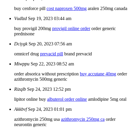
buy cenforce pill
cost naproxen 500mg
aralen 250mg canada
Vudlzd
Sep 19, 2023 03:44 am
buy provigil 200mg
provigil online order
order generic
prednisone
Dciygk
Sep 20, 2023 07:56 am
omnicef drug
prevacid pill
brand prevacid
Miwppu
Sep 22, 2023 08:52 am
order absorica without prescription
buy accutane 40mg
order
azithromycin 500mg generic
Rizqlb
Sep 24, 2023 12:52 pm
lipitor online buy
albuterol order online
amlodipine 5mg oral
Akkbvf
Sep 24, 2023 01:01 pm
azithromycin 250mg usa
azithromycin 250mg ca
order
neurontin generic