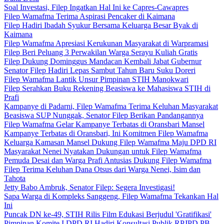
Soal Investasi, Filep Ingatkan Hal Ini ke Capres-Cawapres
Filep Wamafma Terima Aspirasi Pencaker di Kaimana
Filep Hadiri Ibadah Syukur Bersama Keluarga Besar Byak di
Kaimana
Filep Wamafma Apresiasi Kerukunan Masyarakat di Warpramasi
Filep Beri Peluang 3 Perwakilan Warga Serayu Kuliah Gratis
Filep Dukung Dominggus Mandacan Kembali Jabat Gubernur
Senator Filep Hadiri Lepas Sambut Tahun Baru Suku Doreri
Filep Wamafma Lantik Unsur Pimpinan STIH Manokwari
Filep Serahkan Buku Rekening Beasiswa ke Mahasiswa STIH di
Prafi
Kampanye di Padarni, Filep Wamafma Terima Keluhan Masyarakat
Beasiswa SUP Nunggak, Senator Filep Berikan Pandangannya
Filep Wamafma Gelar Kampanye Terbatas di Oransbari Mansel
Kampanye Terbatas di Oransbari, Ini Komitmen Filep Wamafma
Keluarga Kamasan Mansel Dukung Filep Wamafma Maju DPD RI
Masyarakat Nenei Nyatakan Dukungan untuk Filep Wamafma
Pemuda Desai dan Warga Prafi Antusias Dukung Filep Wamafma
Filep Terima Keluhan Dana Otsus dari Warga Nenei, Isim dan
Tahota
Jetty Babo Ambruk, Senator Filep: Segera Investigasi!
Sapa Warga di Kompleks Sanggeng, Filep Wamafma Tekankan Hal
Ini
Puncak DN ke-49, STIH Rilis Film Edukasi Berjudul 'Gratifikasi'
Pimpinan Komite I DPD RI Hadiri Konsultasi Publik RPJPD PB