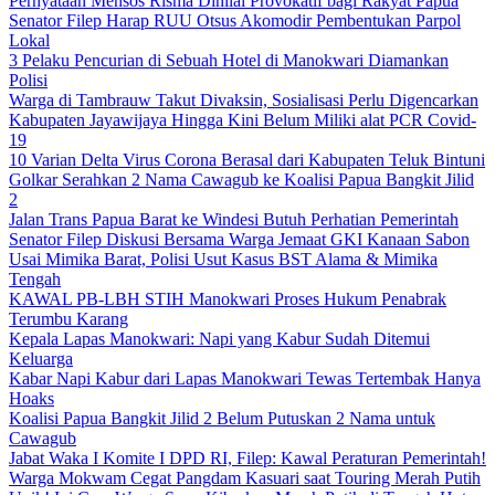
Pernyataan Mensos Risma Dinilai Provokatif bagi Rakyat Papua
Senator Filep Harap RUU Otsus Akomodir Pembentukan Parpol
Lokal
3 Pelaku Pencurian di Sebuah Hotel di Manokwari Diamankan
Polisi
Warga di Tambrauw Takut Divaksin, Sosialisasi Perlu Digencarkan
Kabupaten Jayawijaya Hingga Kini Belum Miliki alat PCR Covid-
19
10 Varian Delta Virus Corona Berasal dari Kabupaten Teluk Bintuni
Golkar Serahkan 2 Nama Cawagub ke Koalisi Papua Bangkit Jilid
2
Jalan Trans Papua Barat ke Windesi Butuh Perhatian Pemerintah
Senator Filep Diskusi Bersama Warga Jemaat GKI Kanaan Sabon
Usai Mimika Barat, Polisi Usut Kasus BST Alama & Mimika
Tengah
KAWAL PB-LBH STIH Manokwari Proses Hukum Penabrak
Terumbu Karang
Kepala Lapas Manokwari: Napi yang Kabur Sudah Ditemui
Keluarga
Kabar Napi Kabur dari Lapas Manokwari Tewas Tertembak Hanya
Hoaks
Koalisi Papua Bangkit Jilid 2 Belum Putuskan 2 Nama untuk
Cawagub
Jabat Waka I Komite I DPD RI, Filep: Kawal Peraturan Pemerintah!
Warga Mokwam Cegat Pangdam Kasuari saat Touring Merah Putih