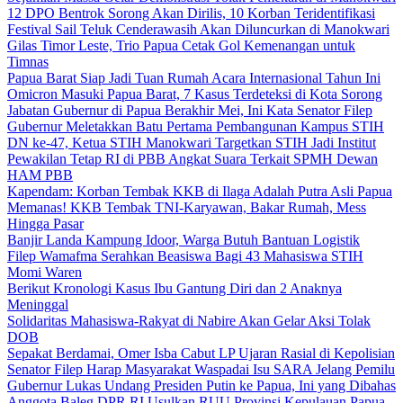
12 DPO Bentrok Sorong Akan Dirilis, 10 Korban Teridentifikasi
Festival Sail Teluk Cenderawasih Akan Diluncurkan di Manokwari
Gilas Timor Leste, Trio Papua Cetak Gol Kemenangan untuk
Timnas
Papua Barat Siap Jadi Tuan Rumah Acara Internasional Tahun Ini
Omicron Masuki Papua Barat, 7 Kasus Terdeteksi di Kota Sorong
Jabatan Gubernur di Papua Berakhir Mei, Ini Kata Senator Filep
Gubernur Meletakkan Batu Pertama Pembangunan Kampus STIH
DN ke-47, Ketua STIH Manokwari Targetkan STIH Jadi Institut
Pewakilan Tetap RI di PBB Angkat Suara Terkait SPMH Dewan
HAM PBB
Kapendam: Korban Tembak KKB di Ilaga Adalah Putra Asli Papua
Memanas! KKB Tembak TNI-Karyawan, Bakar Rumah, Mess
Hingga Pasar
Banjir Landa Kampung Idoor, Warga Butuh Bantuan Logistik
Filep Wamafma Serahkan Beasiswa Bagi 43 Mahasiswa STIH
Momi Waren
Berikut Kronologi Kasus Ibu Gantung Diri dan 2 Anaknya
Meninggal
Solidaritas Mahasiswa-Rakyat di Nabire Akan Gelar Aksi Tolak
DOB
Sepakat Berdamai, Omer Isba Cabut LP Ujaran Rasial di Kepolisian
Senator Filep Harap Masyarakat Waspadai Isu SARA Jelang Pemilu
Gubernur Lukas Undang Presiden Putin ke Papua, Ini yang Dibahas
Anggota Baleg DPR RI Usulkan RUU Provinsi Kepulauan Papua