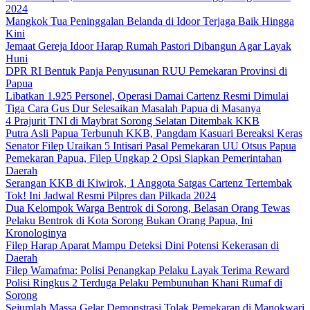
2024
Mangkok Tua Peninggalan Belanda di Idoor Terjaga Baik Hingga
Kini
Jemaat Gereja Idoor Harap Rumah Pastori Dibangun Agar Layak
Huni
DPR RI Bentuk Panja Penyusunan RUU Pemekaran Provinsi di
Papua
Libatkan 1.925 Personel, Operasi Damai Cartenz Resmi Dimulai
Tiga Cara Gus Dur Selesaikan Masalah Papua di Masanya
4 Prajurit TNI di Maybrat Sorong Selatan Ditembak KKB
Putra Asli Papua Terbunuh KKB, Pangdam Kasuari Bereaksi Keras
Senator Filep Uraikan 5 Intisari Pasal Pemekaran UU Otsus Papua
Pemekaran Papua, Filep Ungkap 2 Opsi Siapkan Pemerintahan
Daerah
Serangan KKB di Kiwirok, 1 Anggota Satgas Cartenz Tertembak
Tok! Ini Jadwal Resmi Pilpres dan Pilkada 2024
Dua Kelompok Warga Bentrok di Sorong, Belasan Orang Tewas
Pelaku Bentrok di Kota Sorong Bukan Orang Papua, Ini
Kronologinya
Filep Harap Aparat Mampu Deteksi Dini Potensi Kekerasan di
Daerah
Filep Wamafma: Polisi Penangkap Pelaku Layak Terima Reward
Polisi Ringkus 2 Terduga Pelaku Pembunuhan Khani Rumaf di
Sorong
Sejumlah Massa Gelar Demonstrasi Tolak Pemekaran di Manokwari