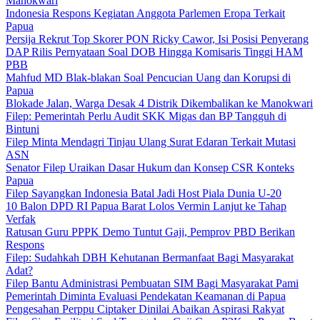
Manokwari
Indonesia Respons Kegiatan Anggota Parlemen Eropa Terkait
Papua
Persija Rekrut Top Skorer PON Ricky Cawor, Isi Posisi Penyerang
DAP Rilis Pernyataan Soal DOB Hingga Komisaris Tinggi HAM
PBB
Mahfud MD Blak-blakan Soal Pencucian Uang dan Korupsi di
Papua
Blokade Jalan, Warga Desak 4 Distrik Dikembalikan ke Manokwari
Filep: Pemerintah Perlu Audit SKK Migas dan BP Tangguh di
Bintuni
Filep Minta Mendagri Tinjau Ulang Surat Edaran Terkait Mutasi
ASN
Senator Filep Uraikan Dasar Hukum dan Konsep CSR Konteks
Papua
Filep Sayangkan Indonesia Batal Jadi Host Piala Dunia U-20
10 Balon DPD RI Papua Barat Lolos Vermin Lanjut ke Tahap
Verfak
Ratusan Guru PPPK Demo Tuntut Gaji, Pemprov PBD Berikan
Respons
Filep: Sudahkah DBH Kehutanan Bermanfaat Bagi Masyarakat
Adat?
Filep Bantu Administrasi Pembuatan SIM Bagi Masyarakat Pami
Pemerintah Diminta Evaluasi Pendekatan Keamanan di Papua
Pengesahan Perppu Ciptaker Dinilai Abaikan Aspirasi Rakyat