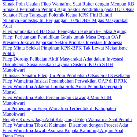
Simak Poin Usulan Filep Wamafma Saat Raker dengan Menpan RB
Simak 3 Perubahan Penting Bagi Sektor Pendidikan pada UU Otsus
Senator Filep Tanggapi Polemik Ketua KPK Firli Bahuri
Nilainya Fantastis, Ini Perjuangan 10 % DBH Migas Masyarakat
Adat
Filep Sampaikan 4 Hal Soal Penegakan Hukum ke Jaksa Agung
Filep: Perjuangan Pendidikan Gratis untuk Masa Depan OAP
Presiden Jokowi Paparkan Sektor Prioritas Investasi Indonesia
Filep Minta Seleksi Pimpinan KPK-BPK Tak Lewat Mekanisme
Politik
Filep Dorong Pelibatan Aktif Masyarakat Adat dalam Investasi
Disdukcapil Sosialisasikan Layanan Sistem IKD di STIH
Manokwari
Diinisiasi Senator Filep, Ini Poin Perubahan Otsus Soal Kesehatan
Filep Wamafma Inisiasi Penambahan Perwakilan OAP di DPRK
Filep Wamafma Adakan Lomba Solo Antar Pemuda Gereja di
Mansel
Filep Wamafma Buka Pertandingan Gawang Mini STIH
Manokwari
Tim Pemenangan Filep Wamafma Terbentuk di Kabupaten
Manokwari
Hengky Korwa: Jaga Adat Kita, Ingat Filep Wamafma Saat Pemilu
Filep Wamafma Tiba di Kaimana, Disambut dengan Prosesi Adat
Filep Wamafma Jawab Aspirasi Kepala Kampung Arguni Soal
Dana Desa