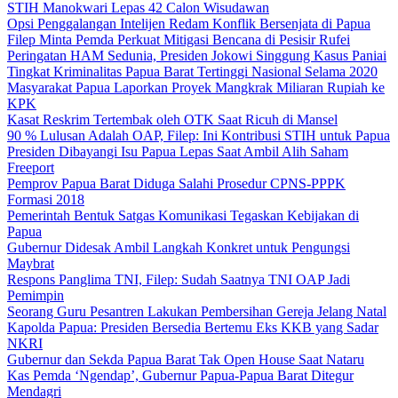
STIH Manokwari Lepas 42 Calon Wisudawan
Opsi Penggalangan Intelijen Redam Konflik Bersenjata di Papua
Filep Minta Pemda Perkuat Mitigasi Bencana di Pesisir Rufei
Peringatan HAM Sedunia, Presiden Jokowi Singgung Kasus Paniai
Tingkat Kriminalitas Papua Barat Tertinggi Nasional Selama 2020
Masyarakat Papua Laporkan Proyek Mangkrak Miliaran Rupiah ke
KPK
Kasat Reskrim Tertembak oleh OTK Saat Ricuh di Mansel
90 % Lulusan Adalah OAP, Filep: Ini Kontribusi STIH untuk Papua
Presiden Dibayangi Isu Papua Lepas Saat Ambil Alih Saham
Freeport
Pemprov Papua Barat Diduga Salahi Prosedur CPNS-PPPK
Formasi 2018
Pemerintah Bentuk Satgas Komunikasi Tegaskan Kebijakan di
Papua
Gubernur Didesak Ambil Langkah Konkret untuk Pengungsi
Maybrat
Respons Panglima TNI, Filep: Sudah Saatnya TNI OAP Jadi
Pemimpin
Seorang Guru Pesantren Lakukan Pembersihan Gereja Jelang Natal
Kapolda Papua: Presiden Bersedia Bertemu Eks KKB yang Sadar
NKRI
Gubernur dan Sekda Papua Barat Tak Open House Saat Nataru
Kas Pemda ‘Ngendap’, Gubernur Papua-Papua Barat Ditegur
Mendagri