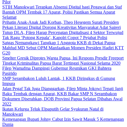
Pilot
STIH Manokwari Terapkan Absensi Digital bagi Pegawai dan Staf
Bantah OPM Tembak 17 Aparat, Polisi Pastikan Semua Aparat
Selamat
Prihatin Anak-Anak Jadi Korban, Theo Hesegem Surati Presiden
Pekan Literasi Digital Dorong Kreativitas Masyarakat Adat Saireri
Tutup DLA, Filep Harap Percepatan Digitalisasi 4 Sektor Terwujud
Tak Ragu ‘Potong Kepala’, Kapolri Copot 7 Pejabat Polisi
Satgas Nemangkawi Tangkap 1 Anggota KKB di Dekai Papua
Mahfud MD Sebut OPM Manfaatkan Momen Presiden Hadiri KTT
G20
Smelter Gresik Diprotes Warga Papua, Ini Respons Presdir Freeport
Tingkat Kriminalitas Papua Barat Tertinggi Nasional Selama 2020
Filep Wamafma Dampingi Gubernur Resmikan GKI Bahtera
Pasirido
SMP Serambakon Luluh Lantak, 1 KKB Diringkus di Gunung
Impura
Jalan Pegaf Tak Juga Dianggarkan, Filep Minta Jokowi Tepati Janji
Baku Tembak dengan Aparat, KKB Bakar SMP N Serambakon
Dokumen Diserahkan, DOB Provinsi Papua Selatan Dibahas Awal
2022
Ikatan Kelurga Teluk Elpaputih Gelar Syukuran Natal di
Manokwari
Kemenangan Bupati Johny Cabut Izin Sawit Masuk 5 Kemenangan
Dunia