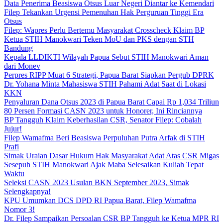
Data Penerima Beasiswa Otsus Luar Negeri Diantar ke Kemendari
Filep Tekankan Urgensi Pemenuhan Hak Perguruan Tinggi Era
Otsus
Filep: Wapres Perlu Bertemu Masyarakat Crosscheck Klaim BP
Ketua STIH Manokwari Teken MoU dan PKS dengan STH
Bandung
Kepala LLDIKTI Wilayah Papua Sebut STIH Manokwari Aman
dari Monev
Perpres RIPP Muat 6 Strategi, Papua Barat Siapkan Pergub DPRK
Dr. Yohana Minta Mahasiswa STIH Pahami Adat Saat di Lokasi
KKN
Penyaluran Dana Otsus 2023 di Papua Barat Capai Rp 1,034 Triliun
80 Persen Formasi CASN 2023 untuk Honorer, Ini Rinciannya
BP Tangguh Klaim Keberhasilan CSR, Senator Filep: Cobalah
Jujur!
Filep Wamafma Beri Beasiswa Perpuluhan Putra Arfak di STIH
Prafi
Simak Uraian Dasar Hukum Hak Masyarakat Adat Atas CSR Migas
Sesepuh STIH Manokwari Ajak Maba Selesaikan Kuliah Tepat
Waktu
Seleksi CASN 2023 Usulan BKN September 2023, Simak
Selengkapnya!
KPU Umumkan DCS DPD RI Papua Barat, Filep Wamafma
Nomor 3!
Dr. Filep Sampaikan Persoalan CSR BP Tangguh ke Ketua MPR RI