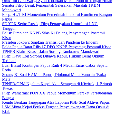
Unik! Ini Cara Warga Syou Kibarkan Merah Putih di Tengah Hutan
Senator Filep Desak Pemerintah Selesaikan Masalah TKBM
Manokwari
Filep: HUT RI Momentum Pemerintah Perbarui Komitmen Bangun
Papua
SD YPK Serito Rusak, Filep Pertanyakan Kontribusi LNG
Tangguh
Polisi: Pimpinan KNPB Silas Ki Dalang Penyerangan Posramil
Kisor
Presiden Jokowi: Siapkan Transisi dari Pandemi ke Endemi
Polda Papua Barat Rilis 17 DPO KNPB Penyerang Posramil Kisor
TPNPB Klaim Kuasai Jalan Sorong-Tambrauw-Manokwari
Filep: Kayu Log Sorong Dibawa Kabur, Hukum Berat Oknum
Terlibat!
Luar Biasa! Kontingen Papua Raih 4 Medali Emas Cabor Sepatu
Roda
Serang RI Soal HAM di Papua, Diplomat Minta Vanuatu ‘Buka
Mata’
TPNPB-OPM Ngalum Kupel Akui Serangan di Kiwirok, 1 Brimob
Tewas
Filep Wamafma: PON XX Papua Momentum Perekat Persaudaraan
Bangsa
Kemlu Berikan Tanggapan Atas Laporan PBB Soal Aktivis Papua
LSM Minta Kejati Periksa Dugaan Penyelewengan Dana Otsus di
Biak