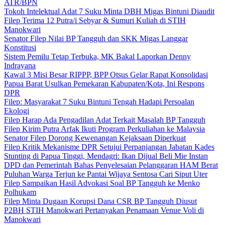
ATR/BPN
Tokoh Intelektual Adat 7 Suku Minta DBH Migas Bintuni Diaudit
Filep Terima 12 Putra/i Sebyar & Sumuri Kuliah di STIH
Manokwari
Senator Filep Nilai BP Tangguh dan SKK Migas Langgar
Konstitusi
Sistem Pemilu Tetap Terbuka, MK Bakal Laporkan Denny
Indrayana
Kawal 3 Misi Besar RIPPP, BPP Otsus Gelar Rapat Konsolidasi
Papua Barat Usulkan Pemekaran Kabupaten/Kota, Ini Respons
DPR
Filep: Masyarakat 7 Suku Bintuni Tengah Hadapi Persoalan
Ekologi
Filep Harap Ada Pengadilan Adat Terkait Masalah BP Tangguh
Filep Kirim Putra Arfak Ikuti Program Perkuliahan ke Malaysia
Senator Filep Dorong Kewenangan Kejaksaan Diperkuat
Filep Kritik Mekanisme DPR Setujui Perpanjangan Jabatan Kades
Stunting di Papua Tinggi, Mendagri: Ikan Dijual Beli Mie Instan
DPD dan Pemerintah Bahas Penyelesaian Pelanggaran HAM Berat
Puluhan Warga Terjun ke Pantai Wijaya Sentosa Cari Siput Uter
Filep Sampaikan Hasil Advokasi Soal BP Tangguh ke Menko
Polhukam
Filep Minta Dugaan Korupsi Dana CSR BP Tangguh Diusut
P2BH STIH Manokwari Pertanyakan Penamaan Venue Voli di
Manokwari