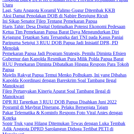
Utara
Lagi, Satu Anggota Koramil Yalimo Gugur Ditembak KKB
Aksi Damai Penolakan DOB di Nabire Berujung Ricuh
Ini Sikap Senator Filep Tentang Pemekaran Papua
Haris Tahir: Desa Digital Optimalkan Potensi Ekonomi Pedesaan
Ketua Tim Pemekaran Papua Barat Daya Mengundurkan Diri
Kejagung Tetapkan Satu Tersangka dari TNI pada Kasus Paniai
Paripurna Setujui 3 RUU DOB Papua Jadi Inisiatif DPR, PD
Menolak
Pemekaran Papua Jadi Program Strategis, Pemilu Diminta Efisien
Gubernur dan Kapolda Resmikan Pura Milik Polda Papua Barat
RUU Pemekaran Diminta Dibatalkan Hingga Respons Para Tokoh
Papua
Majelis Rakyat Papua Temui Menko Polhukam, Ini yang Dibahas
Kapolda Koordinasi dengan Bareskrim Soal Tambang Ilegal
Manokwari
Filep Pertanyakan Kinerja Aparat Soal Tambang Ilegal di
Manokwari
DPR RI Targetkan 3 RUU DOB Papua Disahkan Juni 2022
Posramil di Maybrat Diserang, Pelaku Bersenjata Tajam
Pakar Telematika & Kominfo Respons Foto Viral Anies dengan
Koteka
Sopir Truk yang Hilang Ditemukan Tewas dengan Luka Tembak
Adik Anggota DPRD Sarolangun Diduga Terlibat PETI di