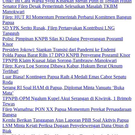
Unik! Ini Cara Warga Syou Kibarkan Merah Putih di Tengah Hutan
Senator Filep Desak Pemerintah Selesaikan Masalah TKBM
Manokwari
Filep: HUT RI Momentum Pemerintah Perbarui Komitmen Bangun
Papua
SD YPK Serito Rusak, Filep Pertanyakan Kontribusi LNG
Tangguh
Polisi: Pimpinan KNPB Silas Ki Dalang Penyerangan Posramil
Kisor
Presiden Jokowi: Siapkan Transisi dari Pandemi ke Endemi
Polda Papua Barat Rilis 17 DPO KNPB Penyerang Posramil Kisor
TPNPB Klaim Kuasai Jalan Sorong-Tambrauw-Manokwari
Filep: Kayu Log Sorong Dibawa Kabur, Hukum Berat Oknum
Terlibat!
Luar Biasa! Kontingen Papua Raih 4 Medali Emas Cabor Sepatu
Roda
Serang RI Soal HAM di Papua, Diplomat Minta Vanuatu ‘Buka
Mata’
TPNPB-OPM Ngalum Kupel Akui Serangan di Kiwirok, 1 Brimob
Tewas
Filep Wamafma: PON XX Papua Momentum Perekat Persaudaraan
Bangsa
Kemlu Berikan Tanggapan Atas Laporan PBB Soal Aktivis Papua
LSM Minta Kejati Periksa Dugaan Penyelewengan Dana Otsus di
Biak