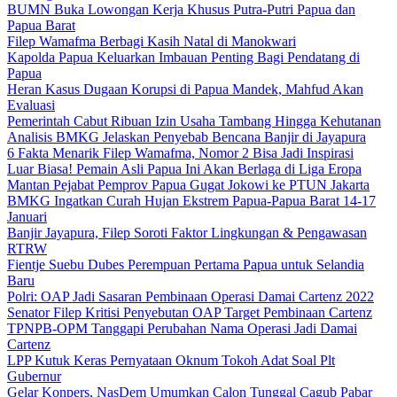
BUMN Buka Lowongan Kerja Khusus Putra-Putri Papua dan
Papua Barat
Filep Wamafma Berbagi Kasih Natal di Manokwari
Kapolda Papua Keluarkan Imbauan Penting Bagi Pendatang di
Papua
Heran Kasus Dugaan Korupsi di Papua Mandek, Mahfud Akan
Evaluasi
Pemerintah Cabut Ribuan Izin Usaha Tambang Hingga Kehutanan
Analisis BMKG Jelaskan Penyebab Bencana Banjir di Jayapura
6 Fakta Menarik Filep Wamafma, Nomor 2 Bisa Jadi Inspirasi
Luar Biasa! Pemain Asli Papua Ini Akan Berlaga di Liga Eropa
Mantan Pejabat Pemprov Papua Gugat Jokowi ke PTUN Jakarta
BMKG Ingatkan Curah Hujan Ekstrem Papua-Papua Barat 14-17
Januari
Banjir Jayapura, Filep Soroti Faktor Lingkungan & Pengawasan
RTRW
Fientje Suebu Dubes Perempuan Pertama Papua untuk Selandia
Baru
Polri: OAP Jadi Sasaran Pembinaan Operasi Damai Cartenz 2022
Senator Filep Kritisi Penyebutan OAP Target Pembinaan Cartenz
TPNPB-OPM Tanggapi Perubahan Nama Operasi Jadi Damai
Cartenz
LPP Kutuk Keras Pernyataan Oknum Tokoh Adat Soal Plt
Gubernur
Gelar Konpers, NasDem Umumkan Calon Tunggal Cagub Pabar