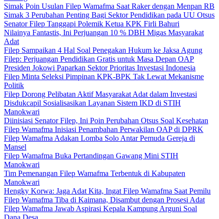
Simak Poin Usulan Filep Wamafma Saat Raker dengan Menpan RB
Simak 3 Perubahan Penting Bagi Sektor Pendidikan pada UU Otsus
Senator Filep Tanggapi Polemik Ketua KPK Firli Bahuri
Nilainya Fantastis, Ini Perjuangan 10 % DBH Migas Masyarakat
Adat
Filep Sampaikan 4 Hal Soal Penegakan Hukum ke Jaksa Agung
Filep: Perjuangan Pendidikan Gratis untuk Masa Depan OAP
Presiden Jokowi Paparkan Sektor Prioritas Investasi Indonesia
Filep Minta Seleksi Pimpinan KPK-BPK Tak Lewat Mekanisme
Politik
Filep Dorong Pelibatan Aktif Masyarakat Adat dalam Investasi
Disdukcapil Sosialisasikan Layanan Sistem IKD di STIH
Manokwari
Diinisiasi Senator Filep, Ini Poin Perubahan Otsus Soal Kesehatan
Filep Wamafma Inisiasi Penambahan Perwakilan OAP di DPRK
Filep Wamafma Adakan Lomba Solo Antar Pemuda Gereja di
Mansel
Filep Wamafma Buka Pertandingan Gawang Mini STIH
Manokwari
Tim Pemenangan Filep Wamafma Terbentuk di Kabupaten
Manokwari
Hengky Korwa: Jaga Adat Kita, Ingat Filep Wamafma Saat Pemilu
Filep Wamafma Tiba di Kaimana, Disambut dengan Prosesi Adat
Filep Wamafma Jawab Aspirasi Kepala Kampung Arguni Soal
Dana Desa