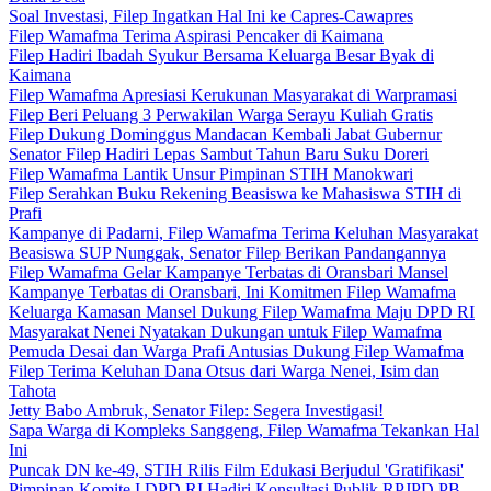
Soal Investasi, Filep Ingatkan Hal Ini ke Capres-Cawapres
Filep Wamafma Terima Aspirasi Pencaker di Kaimana
Filep Hadiri Ibadah Syukur Bersama Keluarga Besar Byak di
Kaimana
Filep Wamafma Apresiasi Kerukunan Masyarakat di Warpramasi
Filep Beri Peluang 3 Perwakilan Warga Serayu Kuliah Gratis
Filep Dukung Dominggus Mandacan Kembali Jabat Gubernur
Senator Filep Hadiri Lepas Sambut Tahun Baru Suku Doreri
Filep Wamafma Lantik Unsur Pimpinan STIH Manokwari
Filep Serahkan Buku Rekening Beasiswa ke Mahasiswa STIH di
Prafi
Kampanye di Padarni, Filep Wamafma Terima Keluhan Masyarakat
Beasiswa SUP Nunggak, Senator Filep Berikan Pandangannya
Filep Wamafma Gelar Kampanye Terbatas di Oransbari Mansel
Kampanye Terbatas di Oransbari, Ini Komitmen Filep Wamafma
Keluarga Kamasan Mansel Dukung Filep Wamafma Maju DPD RI
Masyarakat Nenei Nyatakan Dukungan untuk Filep Wamafma
Pemuda Desai dan Warga Prafi Antusias Dukung Filep Wamafma
Filep Terima Keluhan Dana Otsus dari Warga Nenei, Isim dan
Tahota
Jetty Babo Ambruk, Senator Filep: Segera Investigasi!
Sapa Warga di Kompleks Sanggeng, Filep Wamafma Tekankan Hal
Ini
Puncak DN ke-49, STIH Rilis Film Edukasi Berjudul 'Gratifikasi'
Pimpinan Komite I DPD RI Hadiri Konsultasi Publik RPJPD PB