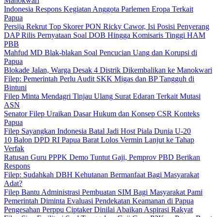
Manokwari
Indonesia Respons Kegiatan Anggota Parlemen Eropa Terkait
Papua
Persija Rekrut Top Skorer PON Ricky Cawor, Isi Posisi Penyerang
DAP Rilis Pernyataan Soal DOB Hingga Komisaris Tinggi HAM
PBB
Mahfud MD Blak-blakan Soal Pencucian Uang dan Korupsi di
Papua
Blokade Jalan, Warga Desak 4 Distrik Dikembalikan ke Manokwari
Filep: Pemerintah Perlu Audit SKK Migas dan BP Tangguh di
Bintuni
Filep Minta Mendagri Tinjau Ulang Surat Edaran Terkait Mutasi
ASN
Senator Filep Uraikan Dasar Hukum dan Konsep CSR Konteks
Papua
Filep Sayangkan Indonesia Batal Jadi Host Piala Dunia U-20
10 Balon DPD RI Papua Barat Lolos Vermin Lanjut ke Tahap
Verfak
Ratusan Guru PPPK Demo Tuntut Gaji, Pemprov PBD Berikan
Respons
Filep: Sudahkah DBH Kehutanan Bermanfaat Bagi Masyarakat
Adat?
Filep Bantu Administrasi Pembuatan SIM Bagi Masyarakat Pami
Pemerintah Diminta Evaluasi Pendekatan Keamanan di Papua
Pengesahan Perppu Ciptaker Dinilai Abaikan Aspirasi Rakyat