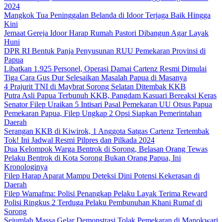
2024
Mangkok Tua Peninggalan Belanda di Idoor Terjaga Baik Hingga
Kini
Jemaat Gereja Idoor Harap Rumah Pastori Dibangun Agar Layak
Huni
DPR RI Bentuk Panja Penyusunan RUU Pemekaran Provinsi di
Papua
Libatkan 1.925 Personel, Operasi Damai Cartenz Resmi Dimulai
Tiga Cara Gus Dur Selesaikan Masalah Papua di Masanya
4 Prajurit TNI di Maybrat Sorong Selatan Ditembak KKB
Putra Asli Papua Terbunuh KKB, Pangdam Kasuari Bereaksi Keras
Senator Filep Uraikan 5 Intisari Pasal Pemekaran UU Otsus Papua
Pemekaran Papua, Filep Ungkap 2 Opsi Siapkan Pemerintahan
Daerah
Serangan KKB di Kiwirok, 1 Anggota Satgas Cartenz Tertembak
Tok! Ini Jadwal Resmi Pilpres dan Pilkada 2024
Dua Kelompok Warga Bentrok di Sorong, Belasan Orang Tewas
Pelaku Bentrok di Kota Sorong Bukan Orang Papua, Ini
Kronologinya
Filep Harap Aparat Mampu Deteksi Dini Potensi Kekerasan di
Daerah
Filep Wamafma: Polisi Penangkap Pelaku Layak Terima Reward
Polisi Ringkus 2 Terduga Pelaku Pembunuhan Khani Rumaf di
Sorong
Sejumlah Massa Gelar Demonstrasi Tolak Pemekaran di Manokwari