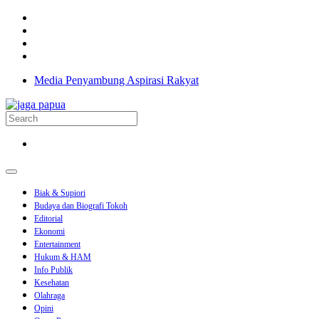
Media Penyambung Aspirasi Rakyat
Biak & Supiori
Budaya dan Biografi Tokoh
Editorial
Ekonomi
Entertainment
Hukum & HAM
Info Publik
Kesehatan
Olahraga
Opini