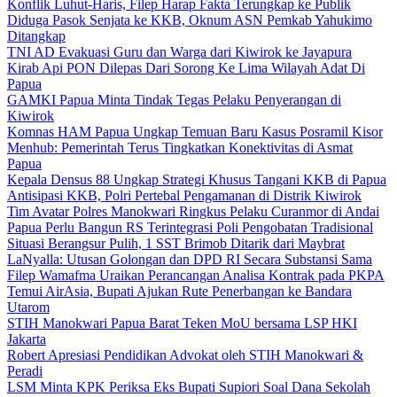
Konflik Luhut-Haris, Filep Harap Fakta Terungkap ke Publik
Diduga Pasok Senjata ke KKB, Oknum ASN Pemkab Yahukimo
Ditangkap
TNI AD Evakuasi Guru dan Warga dari Kiwirok ke Jayapura
Kirab Api PON Dilepas Dari Sorong Ke Lima Wilayah Adat Di
Papua
GAMKI Papua Minta Tindak Tegas Pelaku Penyerangan di
Kiwirok
Komnas HAM Papua Ungkap Temuan Baru Kasus Posramil Kisor
Menhub: Pemerintah Terus Tingkatkan Konektivitas di Asmat
Papua
Kepala Densus 88 Ungkap Strategi Khusus Tangani KKB di Papua
Antisipasi KKB, Polri Pertebal Pengamanan di Distrik Kiwirok
Tim Avatar Polres Manokwari Ringkus Pelaku Curanmor di Andai
Papua Perlu Bangun RS Terintegrasi Poli Pengobatan Tradisional
Situasi Berangsur Pulih, 1 SST Brimob Ditarik dari Maybrat
LaNyalla: Utusan Golongan dan DPD RI Secara Substansi Sama
Filep Wamafma Uraikan Perancangan Analisa Kontrak pada PKPA
Temui AirAsia, Bupati Ajukan Rute Penerbangan ke Bandara
Utarom
STIH Manokwari Papua Barat Teken MoU bersama LSP HKI
Jakarta
Robert Apresiasi Pendidikan Advokat oleh STIH Manokwari &
Peradi
LSM Minta KPK Periksa Eks Bupati Supiori Soal Dana Sekolah