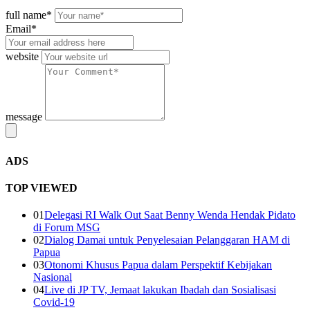
full name*
Email*
website
message
ADS
TOP VIEWED
01
Delegasi RI Walk Out Saat Benny Wenda Hendak Pidato
di Forum MSG
02
Dialog Damai untuk Penyelesaian Pelanggaran HAM di
Papua
03
Otonomi Khusus Papua dalam Perspektif Kebijakan
Nasional
04
Live di JP TV, Jemaat lakukan Ibadah dan Sosialisasi
Covid-19