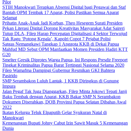
Pilot
STIH Manokwari Terapkan Absensi Digital bagi Pegawai dan Staf
Bantah OPM Tembak 17 Aparat, Polisi Pastikan Semua Aparat
Selamat
Prihatin Anak-Anak Jadi Korban, Theo Hesegem Surati Presiden
Pekan Literasi Digital Dorong Kreativitas Masyarakat Adat Saireri
Tutup DLA, Filep Harap Percepatan Digitalisasi 4 Sektor Terwujud
Tak Ragu ‘Potong Kepala’, Kapolri Copot 7 Pejabat Polisi
Satgas Nemangkawi Tangkap 1 Anggota KKB di Dekai Papua
Mahfud MD Sebut OPM Manfaatkan Momen Presiden Hadiri KTT
G20
Smelter Gresik Diprotes Warga Papua, Ini Respons Presdir Freeport
Tingkat Kriminalitas Papua Barat Tertinggi Nasional Selama 2020
Filep Wamafma Dampingi Gubernur Resmikan GKI Bahtera
Pasirido
SMP Serambakon Luluh Lantak, 1 KKB Diringkus di Gunung
Impura
Jalan Pegaf Tak Juga Dianggarkan, Filep Minta Jokowi Tepati Janji
Baku Tembak dengan Aparat, KKB Bakar SMP N Serambakon
Dokumen Diserahkan, DOB Provinsi Papua Selatan Dibahas Awal
2022
Ikatan Kelurga Teluk Elpaputih Gelar Syukuran Natal di
Manokwari
Kemenangan Bupati Johny Cabut Izin Sawit Masuk 5 Kemenangan
Dunia