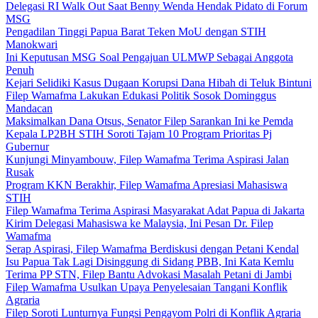
Delegasi RI Walk Out Saat Benny Wenda Hendak Pidato di Forum
MSG
Pengadilan Tinggi Papua Barat Teken MoU dengan STIH
Manokwari
Ini Keputusan MSG Soal Pengajuan ULMWP Sebagai Anggota
Penuh
Kejari Selidiki Kasus Dugaan Korupsi Dana Hibah di Teluk Bintuni
Filep Wamafma Lakukan Edukasi Politik Sosok Dominggus
Mandacan
Maksimalkan Dana Otsus, Senator Filep Sarankan Ini ke Pemda
Kepala LP2BH STIH Soroti Tajam 10 Program Prioritas Pj
Gubernur
Kunjungi Minyambouw, Filep Wamafma Terima Aspirasi Jalan
Rusak
Program KKN Berakhir, Filep Wamafma Apresiasi Mahasiswa
STIH
Filep Wamafma Terima Aspirasi Masyarakat Adat Papua di Jakarta
Kirim Delegasi Mahasiswa ke Malaysia, Ini Pesan Dr. Filep
Wamafma
Serap Aspirasi, Filep Wamafma Berdiskusi dengan Petani Kendal
Isu Papua Tak Lagi Disinggung di Sidang PBB, Ini Kata Kemlu
Terima PP STN, Filep Bantu Advokasi Masalah Petani di Jambi
Filep Wamafma Usulkan Upaya Penyelesaian Tangani Konflik
Agraria
Filep Soroti Lunturnya Fungsi Pengayom Polri di Konflik Agraria