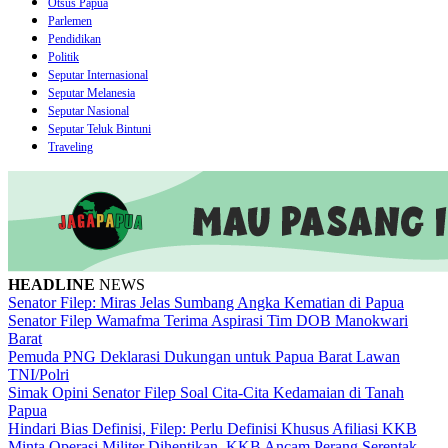
Otsus Papua
Parlemen
Pendidikan
Politik
Seputar Internasional
Seputar Melanesia
Seputar Nasional
Seputar Teluk Bintuni
Traveling
HEADLINE
NEWS
Senator Filep: Miras Jelas Sumbang Angka Kematian di Papua
Senator Filep Wamafma Terima Aspirasi Tim DOB Manokwari
Barat
Pemuda PNG Deklarasi Dukungan untuk Papua Barat Lawan
TNI/Polri
Simak Opini Senator Filep Soal Cita-Cita Kedamaian di Tanah
Papua
Hindari Bias Definisi, Filep: Perlu Definisi Khusus Afiliasi KKB
Minta Operasi Militer Dihentikan, KKB Ancam Perang Serentak