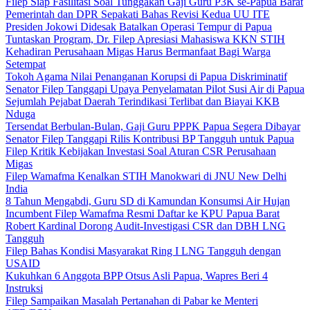
Filep Siap Fasilitasi Soal Tunggakan Gaji Guru P3K se-Papua Barat
Pemerintah dan DPR Sepakati Bahas Revisi Kedua UU ITE
Presiden Jokowi Didesak Batalkan Operasi Tempur di Papua
Tuntaskan Program, Dr. Filep Apresiasi Mahasiswa KKN STIH
Kehadiran Perusahaan Migas Harus Bermanfaat Bagi Warga
Setempat
Tokoh Agama Nilai Penanganan Korupsi di Papua Diskriminatif
Senator Filep Tanggapi Upaya Penyelamatan Pilot Susi Air di Papua
Sejumlah Pejabat Daerah Terindikasi Terlibat dan Biayai KKB
Nduga
Tersendat Berbulan-Bulan, Gaji Guru PPPK Papua Segera Dibayar
Senator Filep Tanggapi Rilis Kontribusi BP Tangguh untuk Papua
Filep Kritik Kebijakan Investasi Soal Aturan CSR Perusahaan
Migas
Filep Wamafma Kenalkan STIH Manokwari di JNU New Delhi
India
8 Tahun Mengabdi, Guru SD di Kamundan Konsumsi Air Hujan
Incumbent Filep Wamafma Resmi Daftar ke KPU Papua Barat
Robert Kardinal Dorong Audit-Investigasi CSR dan DBH LNG
Tangguh
Filep Bahas Kondisi Masyarakat Ring I LNG Tangguh dengan
USAID
Kukuhkan 6 Anggota BPP Otsus Asli Papua, Wapres Beri 4
Instruksi
Filep Sampaikan Masalah Pertanahan di Pabar ke Menteri