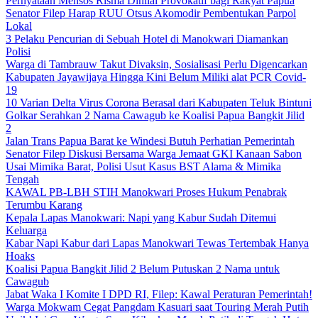
Pernyataan Mensos Risma Dinilai Provokatif bagi Rakyat Papua
Senator Filep Harap RUU Otsus Akomodir Pembentukan Parpol
Lokal
3 Pelaku Pencurian di Sebuah Hotel di Manokwari Diamankan
Polisi
Warga di Tambrauw Takut Divaksin, Sosialisasi Perlu Digencarkan
Kabupaten Jayawijaya Hingga Kini Belum Miliki alat PCR Covid-
19
10 Varian Delta Virus Corona Berasal dari Kabupaten Teluk Bintuni
Golkar Serahkan 2 Nama Cawagub ke Koalisi Papua Bangkit Jilid
2
Jalan Trans Papua Barat ke Windesi Butuh Perhatian Pemerintah
Senator Filep Diskusi Bersama Warga Jemaat GKI Kanaan Sabon
Usai Mimika Barat, Polisi Usut Kasus BST Alama & Mimika
Tengah
KAWAL PB-LBH STIH Manokwari Proses Hukum Penabrak
Terumbu Karang
Kepala Lapas Manokwari: Napi yang Kabur Sudah Ditemui
Keluarga
Kabar Napi Kabur dari Lapas Manokwari Tewas Tertembak Hanya
Hoaks
Koalisi Papua Bangkit Jilid 2 Belum Putuskan 2 Nama untuk
Cawagub
Jabat Waka I Komite I DPD RI, Filep: Kawal Peraturan Pemerintah!
Warga Mokwam Cegat Pangdam Kasuari saat Touring Merah Putih