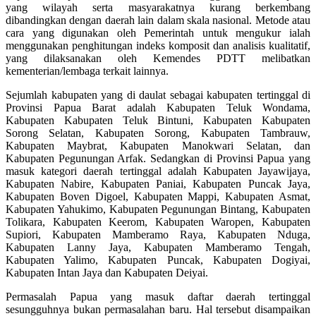
yang wilayah serta masyarakatnya kurang berkembang
dibandingkan dengan daerah lain dalam skala nasional. Metode atau
cara yang digunakan oleh Pemerintah untuk mengukur ialah
menggunakan penghitungan indeks komposit dan analisis kualitatif,
yang dilaksanakan oleh Kemendes PDTT melibatkan
kementerian/lembaga terkait lainnya.
Sejumlah kabupaten yang di daulat sebagai kabupaten tertinggal di
Provinsi Papua Barat adalah Kabupaten Teluk Wondama,
Kabupaten Kabupaten Teluk Bintuni, Kabupaten Kabupaten
Sorong Selatan, Kabupaten Sorong, Kabupaten Tambrauw,
Kabupaten Maybrat, Kabupaten Manokwari Selatan, dan
Kabupaten Pegunungan Arfak. Sedangkan di Provinsi Papua yang
masuk kategori daerah tertinggal adalah Kabupaten Jayawijaya,
Kabupaten Nabire, Kabupaten Paniai, Kabupaten Puncak Jaya,
Kabupaten Boven Digoel, Kabupaten Mappi, Kabupaten Asmat,
Kabupaten Yahukimo, Kabupaten Pegunungan Bintang, Kabupaten
Tolikara, Kabupaten Keerom, Kabupaten Waropen, Kabupaten
Supiori, Kabupaten Mamberamo Raya, Kabupaten Nduga,
Kabupaten Lanny Jaya, Kabupaten Mamberamo Tengah,
Kabupaten Yalimo, Kabupaten Puncak, Kabupaten Dogiyai,
Kabupaten Intan Jaya dan Kabupaten Deiyai.
Permasalah Papua yang masuk daftar daerah tertinggal
sesungguhnya bukan permasalahan baru. Hal tersebut disampaikan