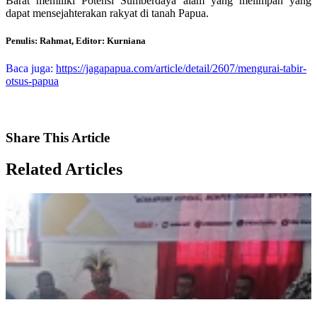
Barat memiliki Potensi Sumberdaya alam yang melimpah yang
dapat mensejahterakan rakyat di tanah Papua.
Penulis: Rahmat, Editor: Kurniana
Baca juga:
https://jagapapua.com/article/detail/2607/mengurai-tabir-
otsus-papua
Share
This Article
Related
Articles