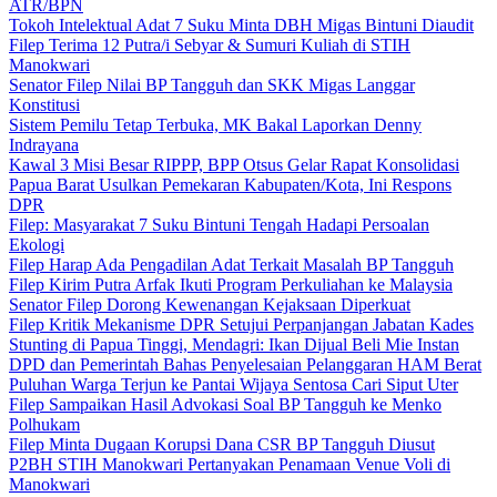
ATR/BPN
Tokoh Intelektual Adat 7 Suku Minta DBH Migas Bintuni Diaudit
Filep Terima 12 Putra/i Sebyar & Sumuri Kuliah di STIH
Manokwari
Senator Filep Nilai BP Tangguh dan SKK Migas Langgar
Konstitusi
Sistem Pemilu Tetap Terbuka, MK Bakal Laporkan Denny
Indrayana
Kawal 3 Misi Besar RIPPP, BPP Otsus Gelar Rapat Konsolidasi
Papua Barat Usulkan Pemekaran Kabupaten/Kota, Ini Respons
DPR
Filep: Masyarakat 7 Suku Bintuni Tengah Hadapi Persoalan
Ekologi
Filep Harap Ada Pengadilan Adat Terkait Masalah BP Tangguh
Filep Kirim Putra Arfak Ikuti Program Perkuliahan ke Malaysia
Senator Filep Dorong Kewenangan Kejaksaan Diperkuat
Filep Kritik Mekanisme DPR Setujui Perpanjangan Jabatan Kades
Stunting di Papua Tinggi, Mendagri: Ikan Dijual Beli Mie Instan
DPD dan Pemerintah Bahas Penyelesaian Pelanggaran HAM Berat
Puluhan Warga Terjun ke Pantai Wijaya Sentosa Cari Siput Uter
Filep Sampaikan Hasil Advokasi Soal BP Tangguh ke Menko
Polhukam
Filep Minta Dugaan Korupsi Dana CSR BP Tangguh Diusut
P2BH STIH Manokwari Pertanyakan Penamaan Venue Voli di
Manokwari