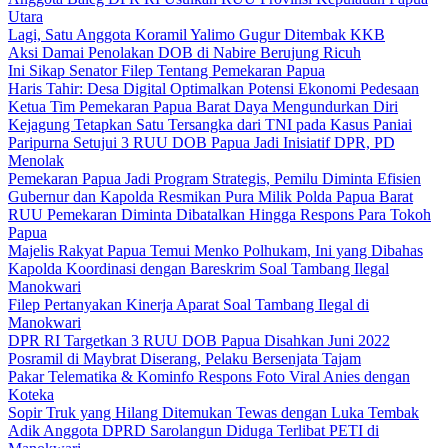
Utara
Lagi, Satu Anggota Koramil Yalimo Gugur Ditembak KKB
Aksi Damai Penolakan DOB di Nabire Berujung Ricuh
Ini Sikap Senator Filep Tentang Pemekaran Papua
Haris Tahir: Desa Digital Optimalkan Potensi Ekonomi Pedesaan
Ketua Tim Pemekaran Papua Barat Daya Mengundurkan Diri
Kejagung Tetapkan Satu Tersangka dari TNI pada Kasus Paniai
Paripurna Setujui 3 RUU DOB Papua Jadi Inisiatif DPR, PD
Menolak
Pemekaran Papua Jadi Program Strategis, Pemilu Diminta Efisien
Gubernur dan Kapolda Resmikan Pura Milik Polda Papua Barat
RUU Pemekaran Diminta Dibatalkan Hingga Respons Para Tokoh
Papua
Majelis Rakyat Papua Temui Menko Polhukam, Ini yang Dibahas
Kapolda Koordinasi dengan Bareskrim Soal Tambang Ilegal
Manokwari
Filep Pertanyakan Kinerja Aparat Soal Tambang Ilegal di
Manokwari
DPR RI Targetkan 3 RUU DOB Papua Disahkan Juni 2022
Posramil di Maybrat Diserang, Pelaku Bersenjata Tajam
Pakar Telematika & Kominfo Respons Foto Viral Anies dengan
Koteka
Sopir Truk yang Hilang Ditemukan Tewas dengan Luka Tembak
Adik Anggota DPRD Sarolangun Diduga Terlibat PETI di