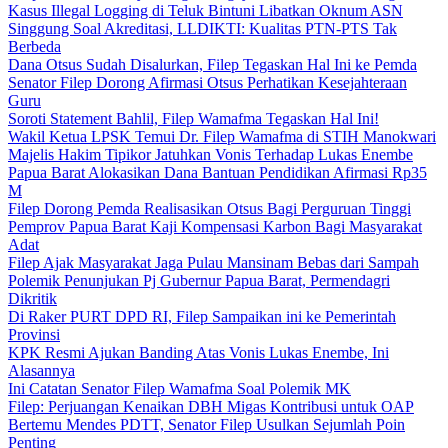
Kasus Illegal Logging di Teluk Bintuni Libatkan Oknum ASN
Singgung Soal Akreditasi, LLDIKTI: Kualitas PTN-PTS Tak
Berbeda
Dana Otsus Sudah Disalurkan, Filep Tegaskan Hal Ini ke Pemda
Senator Filep Dorong Afirmasi Otsus Perhatikan Kesejahteraan
Guru
Soroti Statement Bahlil, Filep Wamafma Tegaskan Hal Ini!
Wakil Ketua LPSK Temui Dr. Filep Wamafma di STIH Manokwari
Majelis Hakim Tipikor Jatuhkan Vonis Terhadap Lukas Enembe
Papua Barat Alokasikan Dana Bantuan Pendidikan Afirmasi Rp35
M
Filep Dorong Pemda Realisasikan Otsus Bagi Perguruan Tinggi
Pemprov Papua Barat Kaji Kompensasi Karbon Bagi Masyarakat
Adat
Filep Ajak Masyarakat Jaga Pulau Mansinam Bebas dari Sampah
Polemik Penunjukan Pj Gubernur Papua Barat, Permendagri
Dikritik
Di Raker PURT DPD RI, Filep Sampaikan ini ke Pemerintah
Provinsi
KPK Resmi Ajukan Banding Atas Vonis Lukas Enembe, Ini
Alasannya
Ini Catatan Senator Filep Wamafma Soal Polemik MK
Filep: Perjuangan Kenaikan DBH Migas Kontribusi untuk OAP
Bertemu Mendes PDTT, Senator Filep Usulkan Sejumlah Poin
Penting