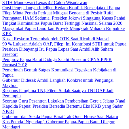
STIH Manokwari Lepas 42 Calon Wisudawan
Opsi Penggalangan Intelijen Redam Konflik Bersenjata di Papua
Filep Minta Pemda Perkuat Mitigasi Bencana di Pesisir Rufei
Peringatan HAM Sedunia, Presiden Jokowi Singgung Kasus Paniai
Tingkat Kriminalitas Papua Barat Tertinggi Nasional Selama 2020
Masyarakat Papua Laporkan Proyek Mangkrak Miliaran Rupiah ke
KPK
Kasat Reskrim Tertembak oleh OTK Saat Ricuh di Mansel
90 % Lulusan Adalah OAP, Filep: Ini Kontribusi STIH untuk Papua
Presiden Dibayangi Isu Papua Lepas Saat Ambil Alih Saham
Freeport
Pemprov Papua Barat Diduga Salahi Prosedur CPNS-PPPK
Formasi 2018
Pemerintah Bentuk Satgas Komunikasi Tegaskan Kebijakan di
Papua
Gubernur Didesak Ambil Langkah Konkret untuk Pengungsi
Maybrat
Respons Panglima TNI, Filep: Sudah Saatnya TNI OAP Jadi
Pemimpin
Seorang Guru Pesantren Lakukan Pembersihan Gereja Jelang Natal
Kapolda Papua: Presiden Bersedia Bertemu Eks KKB yang Sadar
NKRI
Gubernur dan Sekda Papua Barat Tak Open House Saat Nataru
Kas Pemda ‘Ngendap’, Gubernur Papua-Papua Barat Ditegur
Mendagri