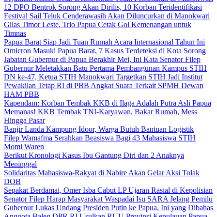
12 DPO Bentrok Sorong Akan Dirilis, 10 Korban Teridentifikasi
Festival Sail Teluk Cenderawasih Akan Diluncurkan di Manokwari
Gilas Timor Leste, Trio Papua Cetak Gol Kemenangan untuk
Timnas
Papua Barat Siap Jadi Tuan Rumah Acara Internasional Tahun Ini
Omicron Masuki Papua Barat, 7 Kasus Terdeteksi di Kota Sorong
Jabatan Gubernur di Papua Berakhir Mei, Ini Kata Senator Filep
Gubernur Meletakkan Batu Pertama Pembangunan Kampus STIH
DN ke-47, Ketua STIH Manokwari Targetkan STIH Jadi Institut
Pewakilan Tetap RI di PBB Angkat Suara Terkait SPMH Dewan
HAM PBB
Kapendam: Korban Tembak KKB di Ilaga Adalah Putra Asli Papua
Memanas! KKB Tembak TNI-Karyawan, Bakar Rumah, Mess
Hingga Pasar
Banjir Landa Kampung Idoor, Warga Butuh Bantuan Logistik
Filep Wamafma Serahkan Beasiswa Bagi 43 Mahasiswa STIH
Momi Waren
Berikut Kronologi Kasus Ibu Gantung Diri dan 2 Anaknya
Meninggal
Solidaritas Mahasiswa-Rakyat di Nabire Akan Gelar Aksi Tolak
DOB
Sepakat Berdamai, Omer Isba Cabut LP Ujaran Rasial di Kepolisian
Senator Filep Harap Masyarakat Waspadai Isu SARA Jelang Pemilu
Gubernur Lukas Undang Presiden Putin ke Papua, Ini yang Dibahas
Anggota Baleg DPR RI Usulkan RUU Provinsi Kepulauan Papua