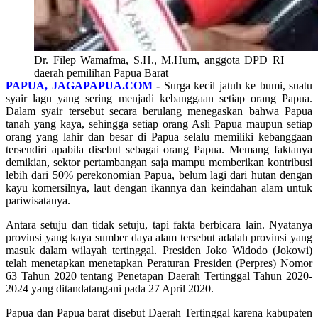
Dr. Filep Wamafma, S.H., M.Hum, anggota DPD RI
daerah pemilihan Papua Barat
PAPUA, JAGAPAPUA.COM
-
Surga kecil jatuh ke bumi, suatu
syair lagu yang sering menjadi kebanggaan setiap orang Papua.
Dalam syair tersebut secara berulang menegaskan bahwa Papua
tanah yang kaya, sehingga setiap orang Asli Papua maupun setiap
orang yang lahir dan besar di Papua selalu memiliki kebanggaan
tersendiri apabila disebut sebagai orang Papua. Memang faktanya
demikian, sektor pertambangan saja mampu memberikan kontribusi
lebih dari 50% perekonomian Papua, belum lagi dari hutan dengan
kayu komersilnya, laut dengan ikannya dan keindahan alam untuk
pariwisatanya.
Antara setuju dan tidak setuju, tapi fakta berbicara lain. Nyatanya
provinsi yang kaya sumber daya alam tersebut adalah provinsi yang
masuk dalam wilayah tertinggal. Presiden Joko Widodo (Jokowi)
telah menetapkan menetapkan Peraturan Presiden (Perpres) Nomor
63 Tahun 2020 tentang Penetapan Daerah Tertinggal Tahun 2020-
2024 yang ditandatangani pada 27 April 2020.
Papua dan Papua barat disebut Daerah Tertinggal karena kabupaten