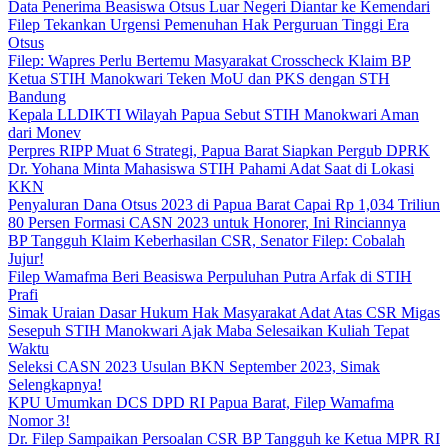
Data Penerima Beasiswa Otsus Luar Negeri Diantar ke Kemendari
Filep Tekankan Urgensi Pemenuhan Hak Perguruan Tinggi Era
Otsus
Filep: Wapres Perlu Bertemu Masyarakat Crosscheck Klaim BP
Ketua STIH Manokwari Teken MoU dan PKS dengan STH
Bandung
Kepala LLDIKTI Wilayah Papua Sebut STIH Manokwari Aman
dari Monev
Perpres RIPP Muat 6 Strategi, Papua Barat Siapkan Pergub DPRK
Dr. Yohana Minta Mahasiswa STIH Pahami Adat Saat di Lokasi
KKN
Penyaluran Dana Otsus 2023 di Papua Barat Capai Rp 1,034 Triliun
80 Persen Formasi CASN 2023 untuk Honorer, Ini Rinciannya
BP Tangguh Klaim Keberhasilan CSR, Senator Filep: Cobalah
Jujur!
Filep Wamafma Beri Beasiswa Perpuluhan Putra Arfak di STIH
Prafi
Simak Uraian Dasar Hukum Hak Masyarakat Adat Atas CSR Migas
Sesepuh STIH Manokwari Ajak Maba Selesaikan Kuliah Tepat
Waktu
Seleksi CASN 2023 Usulan BKN September 2023, Simak
Selengkapnya!
KPU Umumkan DCS DPD RI Papua Barat, Filep Wamafma
Nomor 3!
Dr. Filep Sampaikan Persoalan CSR BP Tangguh ke Ketua MPR RI