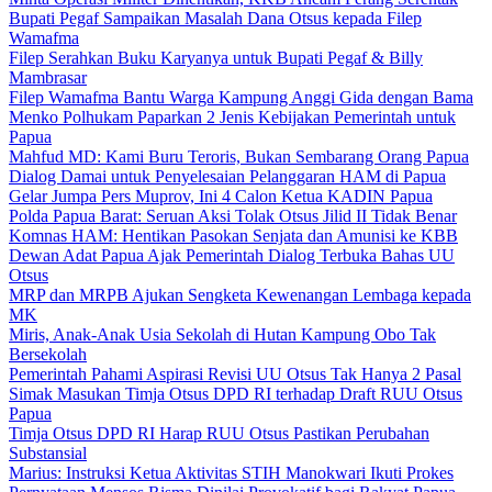
Bupati Pegaf Sampaikan Masalah Dana Otsus kepada Filep
Wamafma
Filep Serahkan Buku Karyanya untuk Bupati Pegaf & Billy
Mambrasar
Filep Wamafma Bantu Warga Kampung Anggi Gida dengan Bama
Menko Polhukam Paparkan 2 Jenis Kebijakan Pemerintah untuk
Papua
Mahfud MD: Kami Buru Teroris, Bukan Sembarang Orang Papua
Dialog Damai untuk Penyelesaian Pelanggaran HAM di Papua
Gelar Jumpa Pers Muprov, Ini 4 Calon Ketua KADIN Papua
Polda Papua Barat: Seruan Aksi Tolak Otsus Jilid II Tidak Benar
Komnas HAM: Hentikan Pasokan Senjata dan Amunisi ke KBB
Dewan Adat Papua Ajak Pemerintah Dialog Terbuka Bahas UU
Otsus
MRP dan MRPB Ajukan Sengketa Kewenangan Lembaga kepada
MK
Miris, Anak-Anak Usia Sekolah di Hutan Kampung Obo Tak
Bersekolah
Pemerintah Pahami Aspirasi Revisi UU Otsus Tak Hanya 2 Pasal
Simak Masukan Timja Otsus DPD RI terhadap Draft RUU Otsus
Papua
Timja Otsus DPD RI Harap RUU Otsus Pastikan Perubahan
Substansial
Marius: Instruksi Ketua Aktivitas STIH Manokwari Ikuti Prokes