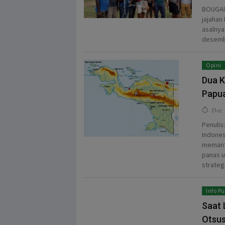
BOUGAIN
jajahan
asalnya
desemb
Opini
Dua K
Papu
Dec 
Penulis
Indones
memant
panas u
strateg
Info Pu
Saat 
Otsus