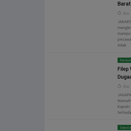
Barat
Dec 1
JAKARTA
mengkri
mampu m
pesawat
tidak
Parle
Filep
Dugaa
Dec 
JAGAPAP
Wamafma
Kapolri
terhada
Seputa