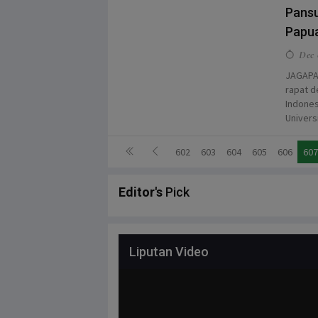
Pansu
Papu
Dec 
JAGAPAP
rapat 
Indones
Univers
602
603
604
605
606
607
Editor's
Pick
Liputan Video