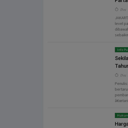
Parta
Dec 
JAKARTA
level p
dibawah
sebaikn
Info Pu
Sekil
Tahu
Dec 1
Penulis
bertaru
pembang
â€œtari
Hukum
Harga