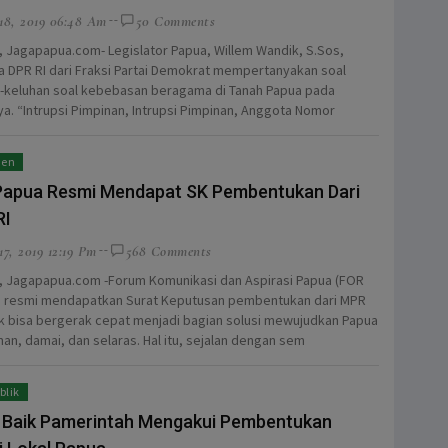
18, 2019 06:48 Am
50 Comments
, Jagapapua.com- Legislator Papua, Willem Wandik, S.Sos,
 DPR RI dari Fraksi Partai Demokrat mempertanyakan soal
-keluhan soal kebebasan beragama di Tanah Papua pada
. “Intrupsi Pimpinan, Intrupsi Pimpinan, Anggota Nomor
men
Papua Resmi Mendapat SK Pembentukan Dari
RI
7, 2019 12:19 Pm
568 Comments
, Jagapapua.com -Forum Komunikasi dan Aspirasi Papua (FOR
, resmi mendapatkan Surat Keputusan pembentukan dari MPR
uk bisa bergerak cepat menjadi bagian solusi mewujudkan Papua
an, damai, dan selaras. Hal itu, sejalan dengan sem
blik
 Baik Pamerintah Mengakui Pembentukan