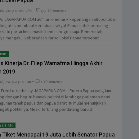
i Lokal Papua
16, 2019 01:00 Pm
177 Comments
, JAGAPAPUA.COM â€“ Tarik-menarik kepentingan elit politik di
aling atas membuat kerinduan rakyat Papua untuk bernaung
 satu partai lokal masih kandas begitu saja. Pemerintah,
ya mengakui keberadaan Parpol lokal Papua tersebut
blik
as Kinerja Dr. Filep Wamafma Hingga Akhir
n 2019
6, 2019 03:16 Am
2 Comments
: Fren Lutruntuhluy JAGAPAPUA.COM – Putera Papua yang kini
ng dengan begitu banyak politisi di lembaga parlemen demi
unan tanah papua dan papua barat itu mulai menunjukan
ngâ€ politiknya. Meski terbilang pendatang baru d
 & HAM
 Tiket Mencapai 19 Juta Lebih Senator Papua