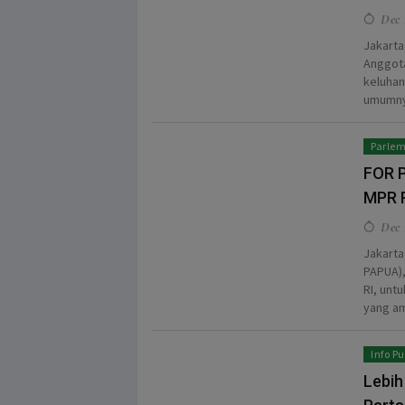
Dec 
Jakarta
Anggota
keluhan
umumnya
Parle
FOR 
MPR 
Dec 1
Jakarta
PAPUA)
RI, unt
yang am
Info Pu
Lebih