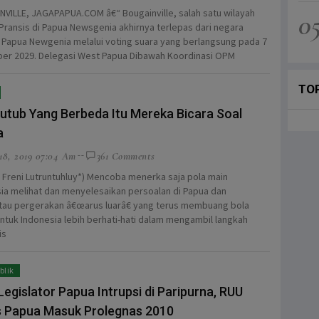
VILLE, JAGAPAPUA.COM â€“ Bougainville, salah satu wilayah
0
 Pransis di Papua Newsgenia akhirnya terlepas dari negara
 Papua Newgenia melalui voting suara yang berlangsung pada 7
er 2029. Delegasi West Papua Dibawah Koordinasi OPM
TO
utub Yang Berbeda Itu Mereka Bicara Soal
a
18, 2019 07:04 Am
361 Comments
: Freni Lutruntuhluy*) Mencoba menerka saja pola main
ia melihat dan menyelesaikan persoalan di Papua dan
au pergerakan â€œarus luarâ€ yang terus membuang bola
ntuk Indonesia lebih berhati-hati dalam mengambil langkah
is
blik
Legislator Papua Intrupsi di Paripurna, RUU
 Papua Masuk Prolegnas 2010