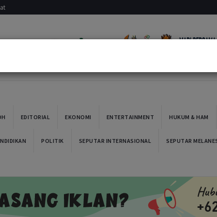
at
evious
OH
EDITORIAL
EKONOMI
ENTERTAINMENT
HUKUM & HAM
NDIDIKAN
POLITIK
SEPUTAR INTERNASIONAL
SEPUTAR MELANE