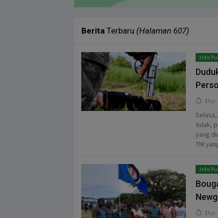
HEADLINE
NEWS
Berita
Terbaru
(Halaman 607)
Info Pu
Duduk
Perso
Dec 
Selasa,
tidak, 
yang di
TNI yan
Info Pu
Bouga
Newg
Dec 