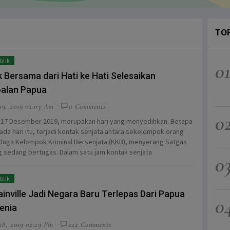
TO
blik
0
 Bersama dari Hati ke Hati Selesaikan
alan Papua
19, 2019 02:05 Am
0 Comments
0
 17 Desember 2019, merupakan hari yang menyedihkan. Betapa
pada hari itu, terjadi kontak senjata antara sekelompok orang
duga Kelompok Kriminal Bersenjata (KKB), menyerang Satgas
g sedang bertugas. Dalam satu jam kontak senjata
0
blik
inville Jadi Negara Baru Terlepas Dari Papua
0
enia
18, 2019 02:29 Pm
222 Comments