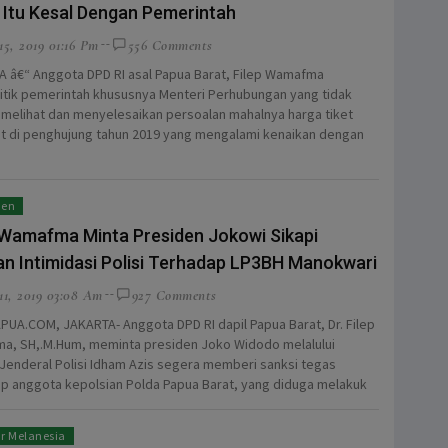
 Itu Kesal Dengan Pemerintah
5, 2019 01:16 Pm
556 Comments
 â€“ Anggota DPD RI asal Papua Barat, Filep Wamafma
tik pemerintah khususnya Menteri Perhubungan yang tidak
elihat dan menyelesaikan persoalan mahalnya harga tiket
 di penghujung tahun 2019 yang mengalami kenaikan dengan
men
 Wamafma Minta Presiden Jokowi Sikapi
n Intimidasi Polisi Terhadap LP3BH Manokwari
11, 2019 03:08 Am
927 Comments
UA.COM, JAKARTA- Anggota DPD RI dapil Papua Barat, Dr. Filep
, SH,.M.Hum, meminta presiden Joko Widodo melalului
 Jenderal Polisi Idham Azis segera memberi sanksi tegas
p anggota kepolsian Polda Papua Barat, yang diduga melakuk
r Melanesia