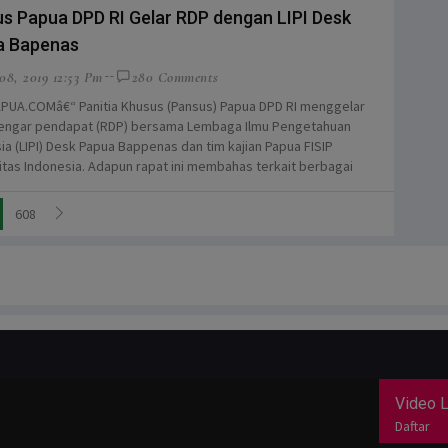
s Papua DPD RI Gelar RDP dengan LIPI Desk
a Bapenas
08, 2019 12:53 Pm
280 Comments
UA.COMâ€“ Panitia Khusus (Pansus) Papua DPD RI menggelar
dengar pendapat (RDP) bersama Lembaga Ilmu Pengetahuan
ia (LIPI) Desk Papua Bappenas dan tim kajian Papua FISIP
itas Indonesia. Adapun rapat ini membahas terkait berbagai
608
Video L
Daftar