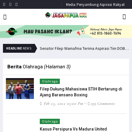
Media Penyambung Aspirasi Rakyat
Senator Filep: Miras Jelas Sumbang Angka Kematian di Papua
Senator Filep Wamafma Terima Aspirasi Tim DOB Manokwari Barat
HEADLINE
NEWS
Berita
Olahraga
(Halaman 3)
Olahraga
Filep Dukung Mahasiswa STIH Bertarung di
Ajang Baransano Boxing
Feb 25, 2022 05:00 Pm
239 Comments
Olahraga
Kasus Persipura Vs Madura United