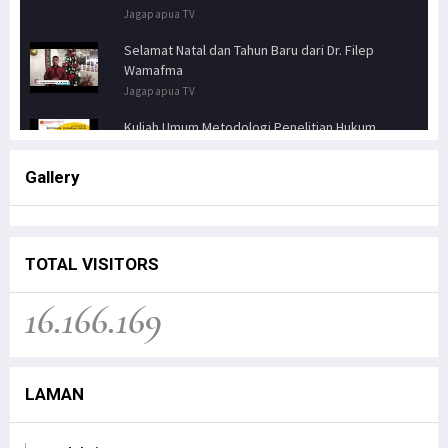
Jagapapua TV
Selamat Natal dan Tahun Baru dari Dr. Filep
Wamafma
Jagapapua TV
Kuliah Umum Metodologi Penelitian Hukum
Jagapapua TV
Gallery
Senator FILEP WAMAFMA & Kepala Kanwil BPN
PAPUA BARAT, Bahas Aspirasi Masyarakat Adat
Distrik Masn
Jagapapua TV
TOTAL VISITORS
Kunjungan Kerja Anggota DPD RI, Filep
16.166.169
Wamafma, ke Manokwari Selatan, Fokus pada
Sarana Pendidikan.
Jagapapua TV
LAMAN
Dr. Filep Wamafma; Perlu Evaluasi Total
Kebijakan tentang Otonomi Khusus di Papua.
Jagapapua TV