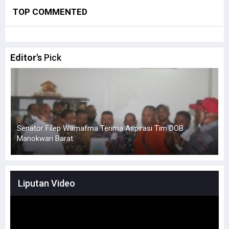
TOP COMMENTED
Editor's
Pick
Senator Filep Wamafma Terima Aspirasi Tim DOB
Manokwari Barat
L
Liputan Video