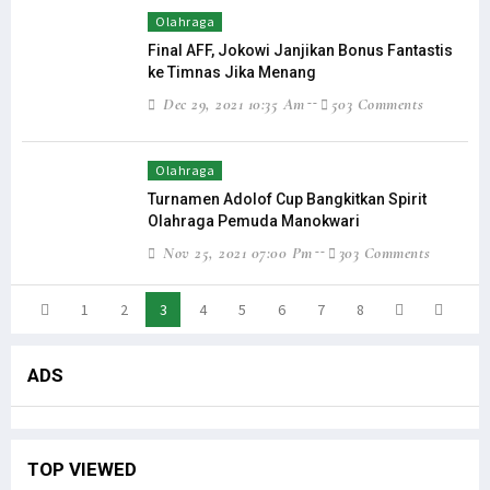
Olahraga
Final AFF, Jokowi Janjikan Bonus Fantastis
ke Timnas Jika Menang
Dec 29, 2021 10:35 Am
503 Comments
Olahraga
Turnamen Adolof Cup Bangkitkan Spirit
Olahraga Pemuda Manokwari
Nov 25, 2021 07:00 Pm
303 Comments
1
2
3
4
5
6
7
8
ADS
TOP VIEWED