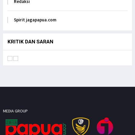
Redaksi
Anak Papua Perlu Mendapat Pehatian Untuk Jadi
ASN, Ungkap DR. Filep Wamafma pada Mendagri
di DPD RI
Spirit jagapapua.com
Jagapapua TV
KRITIK DAN SARAN
MEDIA GROUP