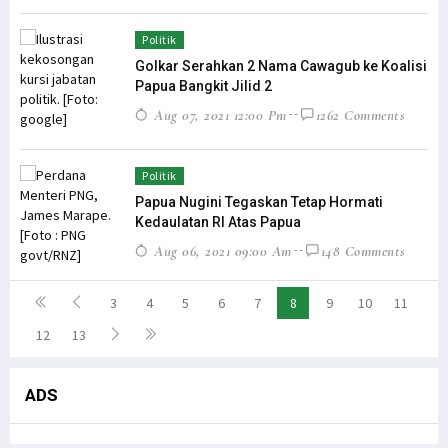
Politik
Golkar Serahkan 2 Nama Cawagub ke Koalisi
Papua Bangkit Jilid 2
Aug 07, 2021 12:00 Pm
1262 Comments
Politik
Papua Nugini Tegaskan Tetap Hormati
Kedaulatan RI Atas Papua
Aug 06, 2021 09:00 Am
148 Comments
3
4
5
6
7
8
9
10
11
12
13
ADS