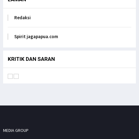
Kebijakan tentang Otonomi Khusus di Papua.
Jagapapua TV
Redaksi
Anak Papua Perlu Mendapat Pehatian Untuk Jadi
ASN, Ungkap DR. Filep Wamafma pada Mendagri
di DPD RI
Spirit jagapapua.com
Jagapapua TV
KRITIK DAN SARAN
MEDIA GROUP