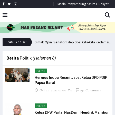
Media Penyambung Aspirasi Rakyat
Pemuda PNG Deklarasi Dukungan untuk Papua Barat Lawan TNI/Polri
Simak Opini Senator Filep Soal Cita-Cita Kedamaian di Tanah Papua
HEADLINE
NEWS
Berita
Politik
(Halaman 8)
Politik
Hermus Indou Resmi Jabat Ketua DPD PDIP
Papua Barat
Oct 11, 2021 01:00 Pm
291 Comments
Politik
Ketua DPW Partai NasDem: Hendrik Mambor