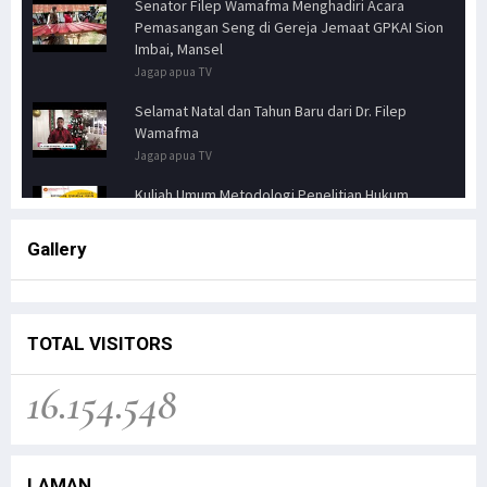
Senator Filep Wamafma Menghadiri Acara
Pemasangan Seng di Gereja Jemaat GPKAI Sion
Imbai, Mansel
Jagapapua TV
Selamat Natal dan Tahun Baru dari Dr. Filep
Wamafma
Jagapapua TV
Kuliah Umum Metodologi Penelitian Hukum
Jagapapua TV
Gallery
Senator FILEP WAMAFMA & Kepala Kanwil BPN
PAPUA BARAT, Bahas Aspirasi Masyarakat Adat
Distrik Masn
Jagapapua TV
TOTAL VISITORS
Kunjungan Kerja Anggota DPD RI, Filep
16.154.548
Wamafma, ke Manokwari Selatan, Fokus pada
Sarana Pendidikan.
Jagapapua TV
LAMAN
Dr. Filep Wamafma; Perlu Evaluasi Total