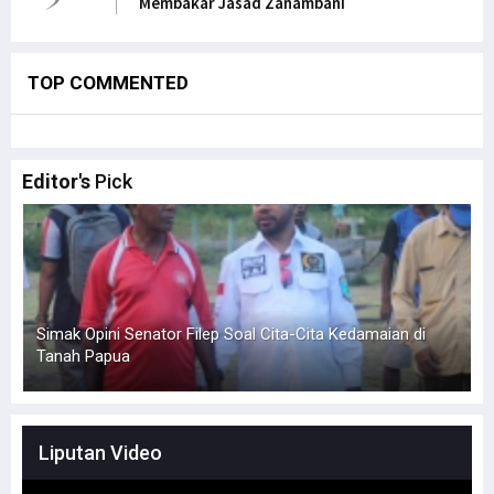
Membakar Jasad Zanambani
TOP COMMENTED
Editor's
Pick
nator Filep Soal Cita-Cita Kedamaian di
Hindari Bias Definisi,
KKB
Liputan Video