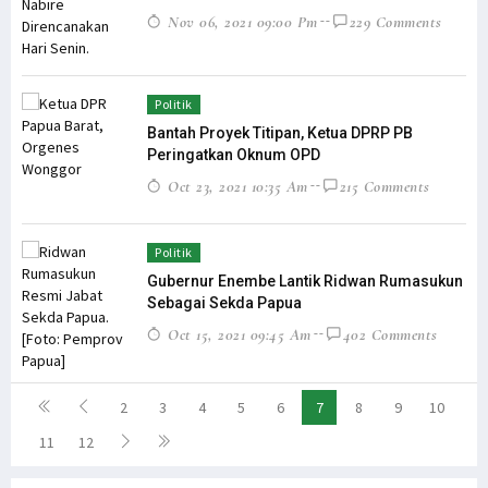
Nov 06, 2021 09:00 Pm
229 Comments
Politik
Bantah Proyek Titipan, Ketua DPRP PB
Peringatkan Oknum OPD
Oct 23, 2021 10:35 Am
215 Comments
Politik
Gubernur Enembe Lantik Ridwan Rumasukun
Sebagai Sekda Papua
Oct 15, 2021 09:45 Am
402 Comments
2
3
4
5
6
7
8
9
10
11
12