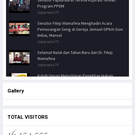
Program PPDM
Jagapapua TV
Senator Filep Wamafma Menghadiri Acara
Pemasangan Seng di Gereja Jemaat GPKAI Sion
Imbai, Mansel
Jagapapua TV
Selamat Natal dan Tahun Baru dari Dr. Filep
Wamafma
Jagapapua TV
Kuliah Umum Metodologi Penelitian Hukum
Jagapapua TV
Gallery
Senator FILEP WAMAFMA & Kepala Kanwil BPN
PAPUA BARAT, Bahas Aspirasi Masyarakat Adat
Distrik Masn
Jagapapua TV
TOTAL VISITORS
Kunjungan Kerja Anggota DPD RI, Filep
16.154.555
Wamafma, ke Manokwari Selatan, Fokus pada