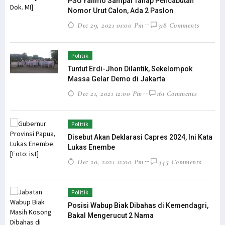
PSU Yalimo Sampai Tahap Pencabutan
Nomor Urut Calon, Ada 2 Paslon
Dec 29, 2021 01:00 Pm
318 Comments
Politik
Tuntut Erdi-Jhon Dilantik, Sekelompok
Massa Gelar Demo di Jakarta
Dec 21, 2021 12:00 Pm
161 Comments
Politik
Disebut Akan Deklarasi Capres 2024, Ini Kata
Lukas Enembe
Dec 20, 2021 12:00 Pm
445 Comments
Politik
Posisi Wabup Biak Dibahas di Kemendagri,
Bakal Mengerucut 2 Nama