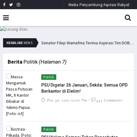
Media Penyambung Aspirasi Rakyat
Senator Filep: Miras Jelas Sumbang Angka Kematian di Papua
Senator Filep Wamafma Terima Aspirasi Tim DOB Manokwari Barat
HEADLINE
NEWS
Berita
Politik
(Halaman 7)
Politik
PSU Digelar 26 Januari, Sekda: Semua OPD
Berkantor di Elelim!
Dec 30, 2021 12:00 Pm
445 Comments
Politik