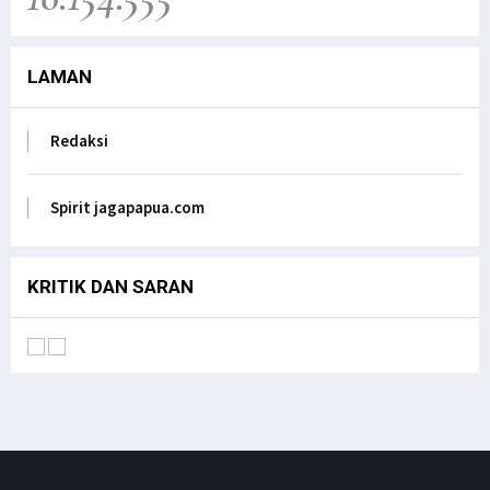
Sarana Pendidikan.
Jagapapua TV
LAMAN
Dr. Filep Wamafma; Perlu Evaluasi Total
Kebijakan tentang Otonomi Khusus di Papua.
Jagapapua TV
Redaksi
Anak Papua Perlu Mendapat Pehatian Untuk Jadi
ASN, Ungkap DR. Filep Wamafma pada Mendagri
di DPD RI
Spirit jagapapua.com
Jagapapua TV
KRITIK DAN SARAN