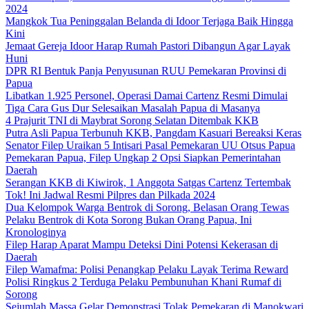
2024
Mangkok Tua Peninggalan Belanda di Idoor Terjaga Baik Hingga
Kini
Jemaat Gereja Idoor Harap Rumah Pastori Dibangun Agar Layak
Huni
DPR RI Bentuk Panja Penyusunan RUU Pemekaran Provinsi di
Papua
Libatkan 1.925 Personel, Operasi Damai Cartenz Resmi Dimulai
Tiga Cara Gus Dur Selesaikan Masalah Papua di Masanya
4 Prajurit TNI di Maybrat Sorong Selatan Ditembak KKB
Putra Asli Papua Terbunuh KKB, Pangdam Kasuari Bereaksi Keras
Senator Filep Uraikan 5 Intisari Pasal Pemekaran UU Otsus Papua
Pemekaran Papua, Filep Ungkap 2 Opsi Siapkan Pemerintahan
Daerah
Serangan KKB di Kiwirok, 1 Anggota Satgas Cartenz Tertembak
Tok! Ini Jadwal Resmi Pilpres dan Pilkada 2024
Dua Kelompok Warga Bentrok di Sorong, Belasan Orang Tewas
Pelaku Bentrok di Kota Sorong Bukan Orang Papua, Ini
Kronologinya
Filep Harap Aparat Mampu Deteksi Dini Potensi Kekerasan di
Daerah
Filep Wamafma: Polisi Penangkap Pelaku Layak Terima Reward
Polisi Ringkus 2 Terduga Pelaku Pembunuhan Khani Rumaf di
Sorong
Sejumlah Massa Gelar Demonstrasi Tolak Pemekaran di Manokwari