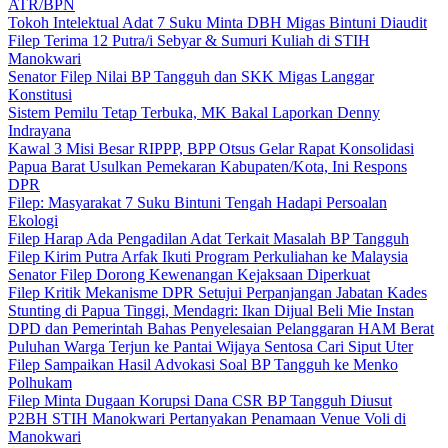
ATR/BPN
Tokoh Intelektual Adat 7 Suku Minta DBH Migas Bintuni Diaudit
Filep Terima 12 Putra/i Sebyar & Sumuri Kuliah di STIH
Manokwari
Senator Filep Nilai BP Tangguh dan SKK Migas Langgar
Konstitusi
Sistem Pemilu Tetap Terbuka, MK Bakal Laporkan Denny
Indrayana
Kawal 3 Misi Besar RIPPP, BPP Otsus Gelar Rapat Konsolidasi
Papua Barat Usulkan Pemekaran Kabupaten/Kota, Ini Respons
DPR
Filep: Masyarakat 7 Suku Bintuni Tengah Hadapi Persoalan
Ekologi
Filep Harap Ada Pengadilan Adat Terkait Masalah BP Tangguh
Filep Kirim Putra Arfak Ikuti Program Perkuliahan ke Malaysia
Senator Filep Dorong Kewenangan Kejaksaan Diperkuat
Filep Kritik Mekanisme DPR Setujui Perpanjangan Jabatan Kades
Stunting di Papua Tinggi, Mendagri: Ikan Dijual Beli Mie Instan
DPD dan Pemerintah Bahas Penyelesaian Pelanggaran HAM Berat
Puluhan Warga Terjun ke Pantai Wijaya Sentosa Cari Siput Uter
Filep Sampaikan Hasil Advokasi Soal BP Tangguh ke Menko
Polhukam
Filep Minta Dugaan Korupsi Dana CSR BP Tangguh Diusut
P2BH STIH Manokwari Pertanyakan Penamaan Venue Voli di
Manokwari