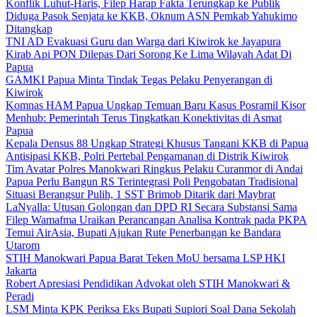
Konflik Luhut-Haris, Filep Harap Fakta Terungkap ke Publik
Diduga Pasok Senjata ke KKB, Oknum ASN Pemkab Yahukimo
Ditangkap
TNI AD Evakuasi Guru dan Warga dari Kiwirok ke Jayapura
Kirab Api PON Dilepas Dari Sorong Ke Lima Wilayah Adat Di
Papua
GAMKI Papua Minta Tindak Tegas Pelaku Penyerangan di
Kiwirok
Komnas HAM Papua Ungkap Temuan Baru Kasus Posramil Kisor
Menhub: Pemerintah Terus Tingkatkan Konektivitas di Asmat
Papua
Kepala Densus 88 Ungkap Strategi Khusus Tangani KKB di Papua
Antisipasi KKB, Polri Pertebal Pengamanan di Distrik Kiwirok
Tim Avatar Polres Manokwari Ringkus Pelaku Curanmor di Andai
Papua Perlu Bangun RS Terintegrasi Poli Pengobatan Tradisional
Situasi Berangsur Pulih, 1 SST Brimob Ditarik dari Maybrat
LaNyalla: Utusan Golongan dan DPD RI Secara Substansi Sama
Filep Wamafma Uraikan Perancangan Analisa Kontrak pada PKPA
Temui AirAsia, Bupati Ajukan Rute Penerbangan ke Bandara
Utarom
STIH Manokwari Papua Barat Teken MoU bersama LSP HKI
Jakarta
Robert Apresiasi Pendidikan Advokat oleh STIH Manokwari &
Peradi
LSM Minta KPK Periksa Eks Bupati Supiori Soal Dana Sekolah