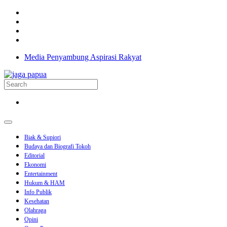
Media Penyambung Aspirasi Rakyat
Biak & Supiori
Budaya dan Biografi Tokoh
Editorial
Ekonomi
Entertainment
Hukum & HAM
Info Publik
Kesehatan
Olahraga
Opini