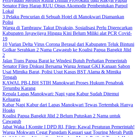
Pernyataan Mensos Risma Dinilai Provokatif bagi Rakyat Papua
Senator Filep Harap RUU Otsus Akomodir Pembentukan Parpol
Lokal
3 Pelaku Pencurian di Sebuah Hotel di Manokwari Diamankan
Polisi
Warga di Tambrauw Takut Divaksin, Sosialisasi Perlu Digencarkan
Kabupaten Jayawijaya Hingga Kini Belum Miliki alat PCR Covid-
19
10 Varian Delta Virus Corona Berasal dari Kabupaten Teluk Bintuni
Golkar Serahkan 2 Nama Cawagub ke Koalisi Papua Bangkit Jilid
2
Jalan Trans Papua Barat ke Windesi Butuh Perhatian Pemerintah
Senator Filep Diskusi Bersama Warga Jemaat GKI Kanaan Sabon
Usai Mimika Barat, Polisi Usut Kasus BST Alama & Mimika
Tengah
KAWAL PB-LBH STIH Manokwari Proses Hukum Penabrak
Terumbu Karang
Kepala Lapas Manokwari: Napi yang Kabur Sudah Ditemui
Keluarga
Kabar Napi Kabur dari Lapas Manokwari Tewas Tertembak Hanya
Hoaks
Koalisi Papua Bangkit Jilid 2 Belum Putuskan 2 Nama untuk
Cawagub
Jabat Waka I Komite I DPD RI, Filep: Kawal Peraturan Pemerintah!
Warga Mokwam Cegat Pangdam Kasuari saat Touring Merah Putih