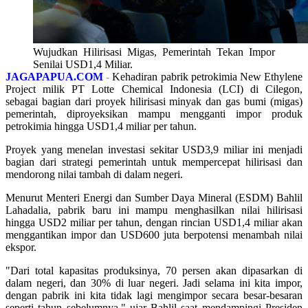
Wujudkan Hilirisasi Migas, Pemerintah Tekan Impor
Senilai USD1,4 Miliar.
JAGAPAPUA.COM
-
Kehadiran pabrik petrokimia New Ethylene
Project milik PT Lotte Chemical Indonesia (LCI) di Cilegon,
sebagai bagian dari proyek hilirisasi minyak dan gas bumi (migas)
pemerintah, diproyeksikan mampu mengganti impor produk
petrokimia hingga USD1,4 miliar per tahun.
Proyek yang menelan investasi sekitar USD3,9 miliar ini menjadi
bagian dari strategi pemerintah untuk mempercepat hilirisasi dan
mendorong nilai tambah di dalam negeri.
Menurut Menteri Energi dan Sumber Daya Mineral (ESDM) Bahlil
Lahadalia, pabrik baru ini mampu menghasilkan nilai hilirisasi
hingga USD2 miliar per tahun, dengan rincian USD1,4 miliar akan
menggantikan impor dan USD600 juta berpotensi menambah nilai
ekspor.
"Dari total kapasitas produksinya, 70 persen akan dipasarkan di
dalam negeri, dan 30% di luar negeri. Jadi selama ini kita impor,
dengan pabrik ini kita tidak lagi mengimpor secara besar-besaran
seperti tahun sebelumnya," ujar Bahlil saat mendampingi Presiden