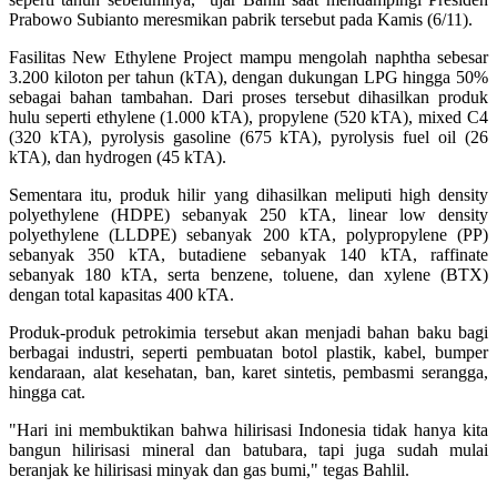
Prabowo Subianto meresmikan pabrik tersebut pada Kamis (6/11).
Fasilitas New Ethylene Project mampu mengolah naphtha sebesar
3.200 kiloton per tahun (kTA), dengan dukungan LPG hingga 50%
sebagai bahan tambahan. Dari proses tersebut dihasilkan produk
hulu seperti ethylene (1.000 kTA), propylene (520 kTA), mixed C4
(320 kTA), pyrolysis gasoline (675 kTA), pyrolysis fuel oil (26
kTA), dan hydrogen (45 kTA).
Sementara itu, produk hilir yang dihasilkan meliputi high density
polyethylene (HDPE) sebanyak 250 kTA, linear low density
polyethylene (LLDPE) sebanyak 200 kTA, polypropylene (PP)
sebanyak 350 kTA, butadiene sebanyak 140 kTA, raffinate
sebanyak 180 kTA, serta benzene, toluene, dan xylene (BTX)
dengan total kapasitas 400 kTA.
Produk-produk petrokimia tersebut akan menjadi bahan baku bagi
berbagai industri, seperti pembuatan botol plastik, kabel, bumper
kendaraan, alat kesehatan, ban, karet sintetis, pembasmi serangga,
hingga cat.
"Hari ini membuktikan bahwa hilirisasi Indonesia tidak hanya kita
bangun hilirisasi mineral dan batubara, tapi juga sudah mulai
beranjak ke hilirisasi minyak dan gas bumi," tegas Bahlil.