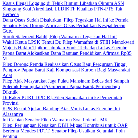
Kasus Illegal Logging di Teluk Bintuni Libatkan Oknum ASN
Singgung Soal Akreditasi, LLDIKTI: Kualitas PTN-PTS Tak
Berbeda
Dana Otsus Sudah Disalurkan, Filep Tegaskan Hal Ini ke Pemda
Senator Filep Dorong Afirmasi Otsus Perhatikan Kesejahteraan
Guru
Soroti Statement Bahlil, Filep Wamafma Tegaskan Hal Ini!
Wakil Ketua LPSK Temui Dr. Filep Wamafma di STIH Manokwari
Majelis Hakim Tipikor Jatuhkan Vonis Terhadap Lukas Enembe
Papua Barat Alokasikan Dana Bantuan Pendidikan Afirmasi Rp35
M
Filep Dorong Pemda Realisasikan Otsus Bagi Perguruan Tinggi
Pemprov Papua Barat Kaji Kompensasi Karbon Bagi Masyarakat
Adat
Filep Ajak Masyarakat Jaga Pulau Mansinam Bebas dari Sampah
Polemik Penunjukan Pj Gubernur Papua Barat, Permendagri
Dikritik
Di Raker PURT DPD RI, Filep Sampaikan ini ke Pemerintah
Provinsi
KPK Resmi Ajukan Banding Atas Vonis Lukas Enembe, Ini
Alasannya
Ini Catatan Senator Filep Wamafma Soal Polemik MK
Filep: Perjuangan Kenaikan DBH Migas Kontribusi untuk OAP
Bertemu Mendes PDTT, Senator Filep Usulkan Sejumlah Poin
Penting