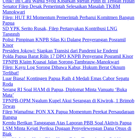
Unik! Ini Cara Warga Syou Kibarkan Merah Putih di Tengah Hutan
Senator Filep Desak Pemerintah Selesaikan Masalah TKBM
Manokwari
Filep: HUT RI Momentum Pemerintah Perbarui Komitmen Bangun
Papua
SD YPK Serito Rusak, Filep Pertanyakan Kontribusi LNG
Tangguh
Polisi: Pimpinan KNPB Silas Ki Dalang Penyerangan Posramil
Kisor
Presiden Jokowi: Siapkan Transisi dari Pandemi ke Endemi
Polda Papua Barat Rilis 17 DPO KNPB Penyerang Posramil Kisor
TPNPB Klaim Kuasai Jalan Sorong-Tambrauw-Manokwari
Filep: Kayu Log Sorong Dibawa Kabur, Hukum Berat Oknum
Terlibat!
Luar Biasa! Kontingen Papua Raih 4 Medali Emas Cabor Sepatu
Roda
Serang RI Soal HAM di Papua, Diplomat Minta Vanuatu ‘Buka
Mata’
TPNPB-OPM Ngalum Kupel Akui Serangan di Kiwirok, 1 Brimob
Tewas
Filep Wamafma: PON XX Papua Momentum Perekat Persaudaraan
Bangsa
Kemlu Berikan Tanggapan Atas Laporan PBB Soal Aktivis Papua
LSM Minta Kejati Periksa Dugaan Penyelewengan Dana Otsus di
Biak