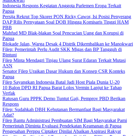
Manokwari
Indonesia Respons Kegiatan Anggota Parlemen Eropa Terkait
Papua
Persija Rekrut Top Skorer PON Ricky Cawor, Isi Posisi Penyerang
DAP Rilis Pernyataan Soal DOB Hingga Komisaris Tinggi HAM
PBB
Mahfud MD Blak-blakan Soal Pencucian Uang dan Korupsi di
Papua
Blokade Jalan, Warga Desak 4 Distrik Dikembalikan ke Manokwari
Filep: Pemerintah Perlu Audit SKK Migas dan BP Tangguh di
Bintuni
Filep Minta Mendagri Tinjau Ulang Surat Edaran Terkait Mutasi
ASN
Senator Filep Uraikan Dasar Hukum dan Konsep CSR Konteks
Papua
Filep Sayangkan Indonesia Batal Jadi Host Piala Dunia U-20
10 Balon DPD RI Papua Barat Lolos Vermin Lanjut ke Tahap
Verfak
Ratusan Guru PPPK Demo Tuntut Gaji, Pemprov PBD Berikan
Respons
Filep: Sudahkah DBH Kehutanan Bermanfaat Bagi Masyarakat
Adat?
Filep Bantu Administrasi Pembuatan SIM Bagi Masyarakat Pami
Pemerintah Diminta Evaluasi Pendekatan Keamanan di Papua
Pengesahan Perppu Ciptaker Dinilai Abaikan Aspirasi Rakyat