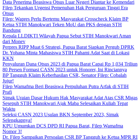
Data Penerima Beasiswa Otsus Luar Negeri Diantar ke Kemendari
Filep Tekankan Urgensi Pemenuhan Hak Perguruan Tinggi Era
Otsus
Filep: Wapres Perlu Bertemu Masyarakat Crosscheck Klaim BP
Ketua STIH Manokwari Teken MoU dan PKS dengan STH
Bandung
Kepala LLDIKTI Wilayah Papua Sebut STIH Manokwari Aman
dari Monev
Perpres RIPP Muat 6 Strategi, Papua Barat Siapkan Pergub DPRK
Dr. Yohana Minta Mahasiswa STIH Pahami Adat Saat di Lokasi
KKN
Penyaluran Dana Otsus 2023 di Papua Barat Capai Rp 1,034 Triliun
80 Persen Formasi CASN 2023 untuk Honorer, Ini Rinciannya
BP Tangguh Klaim Keberhasilan CSR, Senator Filep: Cobalah
Jujur!
Filep Wamafma Beri Beasiswa Perpuluhan Putra Arfak di STIH
Prafi
Simak Uraian Dasar Hukum Hak Masyarakat Adat Atas CSR Migas
Sesepuh STIH Manokwari Ajak Maba Selesaikan Kuliah Tepat
Waktu
Seleksi CASN 2023 Usulan BKN September 2023, Simak
Selengkapnya!
KPU Umumkan DCS DPD RI Papua Barat, Filep Wamafma
Nomor 3!
Dr. Filep Sampaikan Persoalan CSR BP Tangguh ke Ketua MPR RI