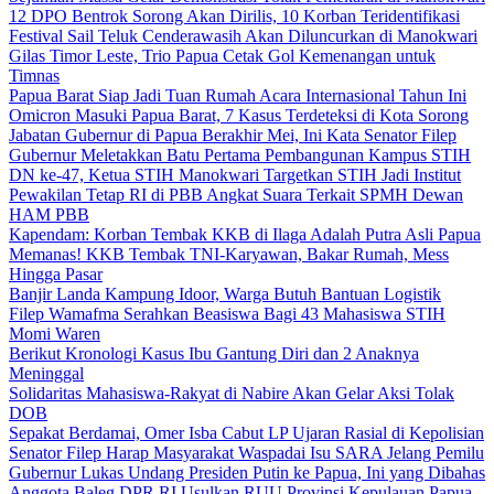
12 DPO Bentrok Sorong Akan Dirilis, 10 Korban Teridentifikasi
Festival Sail Teluk Cenderawasih Akan Diluncurkan di Manokwari
Gilas Timor Leste, Trio Papua Cetak Gol Kemenangan untuk
Timnas
Papua Barat Siap Jadi Tuan Rumah Acara Internasional Tahun Ini
Omicron Masuki Papua Barat, 7 Kasus Terdeteksi di Kota Sorong
Jabatan Gubernur di Papua Berakhir Mei, Ini Kata Senator Filep
Gubernur Meletakkan Batu Pertama Pembangunan Kampus STIH
DN ke-47, Ketua STIH Manokwari Targetkan STIH Jadi Institut
Pewakilan Tetap RI di PBB Angkat Suara Terkait SPMH Dewan
HAM PBB
Kapendam: Korban Tembak KKB di Ilaga Adalah Putra Asli Papua
Memanas! KKB Tembak TNI-Karyawan, Bakar Rumah, Mess
Hingga Pasar
Banjir Landa Kampung Idoor, Warga Butuh Bantuan Logistik
Filep Wamafma Serahkan Beasiswa Bagi 43 Mahasiswa STIH
Momi Waren
Berikut Kronologi Kasus Ibu Gantung Diri dan 2 Anaknya
Meninggal
Solidaritas Mahasiswa-Rakyat di Nabire Akan Gelar Aksi Tolak
DOB
Sepakat Berdamai, Omer Isba Cabut LP Ujaran Rasial di Kepolisian
Senator Filep Harap Masyarakat Waspadai Isu SARA Jelang Pemilu
Gubernur Lukas Undang Presiden Putin ke Papua, Ini yang Dibahas
Anggota Baleg DPR RI Usulkan RUU Provinsi Kepulauan Papua