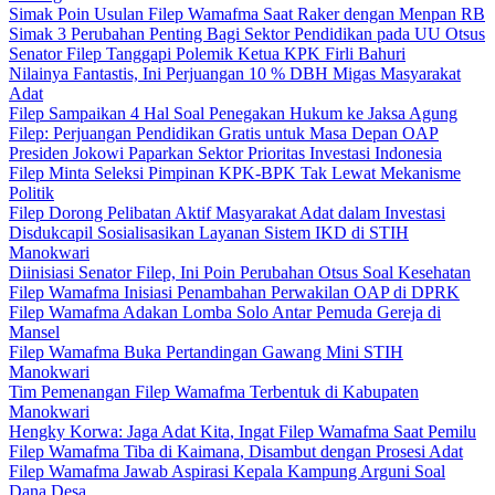
Simak Poin Usulan Filep Wamafma Saat Raker dengan Menpan RB
Simak 3 Perubahan Penting Bagi Sektor Pendidikan pada UU Otsus
Senator Filep Tanggapi Polemik Ketua KPK Firli Bahuri
Nilainya Fantastis, Ini Perjuangan 10 % DBH Migas Masyarakat
Adat
Filep Sampaikan 4 Hal Soal Penegakan Hukum ke Jaksa Agung
Filep: Perjuangan Pendidikan Gratis untuk Masa Depan OAP
Presiden Jokowi Paparkan Sektor Prioritas Investasi Indonesia
Filep Minta Seleksi Pimpinan KPK-BPK Tak Lewat Mekanisme
Politik
Filep Dorong Pelibatan Aktif Masyarakat Adat dalam Investasi
Disdukcapil Sosialisasikan Layanan Sistem IKD di STIH
Manokwari
Diinisiasi Senator Filep, Ini Poin Perubahan Otsus Soal Kesehatan
Filep Wamafma Inisiasi Penambahan Perwakilan OAP di DPRK
Filep Wamafma Adakan Lomba Solo Antar Pemuda Gereja di
Mansel
Filep Wamafma Buka Pertandingan Gawang Mini STIH
Manokwari
Tim Pemenangan Filep Wamafma Terbentuk di Kabupaten
Manokwari
Hengky Korwa: Jaga Adat Kita, Ingat Filep Wamafma Saat Pemilu
Filep Wamafma Tiba di Kaimana, Disambut dengan Prosesi Adat
Filep Wamafma Jawab Aspirasi Kepala Kampung Arguni Soal
Dana Desa