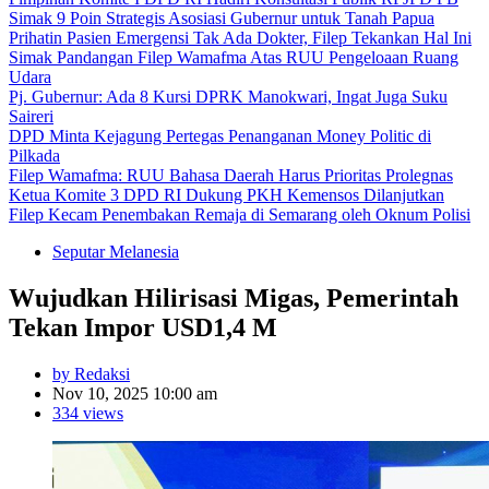
Simak 9 Poin Strategis Asosiasi Gubernur untuk Tanah Papua
Prihatin Pasien Emergensi Tak Ada Dokter, Filep Tekankan Hal Ini
Simak Pandangan Filep Wamafma Atas RUU Pengeloaan Ruang
Udara
Pj. Gubernur: Ada 8 Kursi DPRK Manokwari, Ingat Juga Suku
Saireri
DPD Minta Kejagung Pertegas Penanganan Money Politic di
Pilkada
Filep Wamafma: RUU Bahasa Daerah Harus Prioritas Prolegnas
Ketua Komite 3 DPD RI Dukung PKH Kemensos Dilanjutkan
Filep Kecam Penembakan Remaja di Semarang oleh Oknum Polisi
Seputar Melanesia
Wujudkan Hilirisasi Migas, Pemerintah
Tekan Impor USD1,4 M
by Redaksi
Nov 10, 2025 10:00 am
334 views