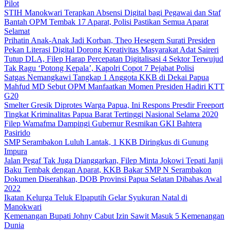
Pilot
STIH Manokwari Terapkan Absensi Digital bagi Pegawai dan Staf
Bantah OPM Tembak 17 Aparat, Polisi Pastikan Semua Aparat
Selamat
Prihatin Anak-Anak Jadi Korban, Theo Hesegem Surati Presiden
Pekan Literasi Digital Dorong Kreativitas Masyarakat Adat Saireri
Tutup DLA, Filep Harap Percepatan Digitalisasi 4 Sektor Terwujud
Tak Ragu ‘Potong Kepala’, Kapolri Copot 7 Pejabat Polisi
Satgas Nemangkawi Tangkap 1 Anggota KKB di Dekai Papua
Mahfud MD Sebut OPM Manfaatkan Momen Presiden Hadiri KTT
G20
Smelter Gresik Diprotes Warga Papua, Ini Respons Presdir Freeport
Tingkat Kriminalitas Papua Barat Tertinggi Nasional Selama 2020
Filep Wamafma Dampingi Gubernur Resmikan GKI Bahtera
Pasirido
SMP Serambakon Luluh Lantak, 1 KKB Diringkus di Gunung
Impura
Jalan Pegaf Tak Juga Dianggarkan, Filep Minta Jokowi Tepati Janji
Baku Tembak dengan Aparat, KKB Bakar SMP N Serambakon
Dokumen Diserahkan, DOB Provinsi Papua Selatan Dibahas Awal
2022
Ikatan Kelurga Teluk Elpaputih Gelar Syukuran Natal di
Manokwari
Kemenangan Bupati Johny Cabut Izin Sawit Masuk 5 Kemenangan
Dunia