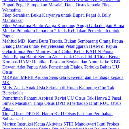
Bupati Pegaf Sampaikan Masalah Dana Otsus kepada Filep
Wamafma
Filep Serahkan Buku Karyanya untuk Bupati Pegaf & Billy
Mambrasar
Filep Wamafma Bantu Warga Kampung Anggi Gida dengan Bama
Menko Polhukam Paparkan 2 Jenis Kebijakan Pemerintah untuk
Papua
Mahfud MD: Kami Buru Teroris, Bukan Sembarang Orang Papua
Dialog Damai untuk Penyelesaian Pelanggaran HAM di Papua
Gelar Jumpa Pers Muprov, Ini 4 Calon Ketua KADIN Papua
Polda Papua Barat: Seruan Aksi Tolak Otsus Jilid II Tidak Benar
Komnas HAM: Hentikan Pasokan Senjata dan Amunisi ke KBB
Dewan Adat Papua Ajak Pemerintah Dialog Terbuka Bahas UU
Otsus
MRP dan MRPB Ajukan Sengketa Kewenangan Lembaga kepada
MK
Miris, Anak-Anak Usia Sekolah di Hutan Kampung Obo Tak
Bersekolah
Pemerintah Pahami Aspirasi Revisi UU Otsus Tak Hanya 2 Pasal
Simak Masukan Timja Otsus DPD RI terhadap Draft RUU Otsus
Papua
Timja Otsus DPD RI Harap RUU Otsus Pastikan Perubahan
Substansial
Marius: Instruksi Ketua Aktivitas STIH Manokwari Ikuti Prokes