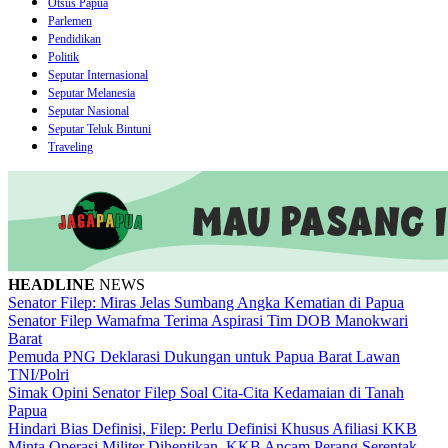
Otsus Papua
Parlemen
Pendidikan
Politik
Seputar Internasional
Seputar Melanesia
Seputar Nasional
Seputar Teluk Bintuni
Traveling
HEADLINE
NEWS
Senator Filep: Miras Jelas Sumbang Angka Kematian di Papua
Senator Filep Wamafma Terima Aspirasi Tim DOB Manokwari
Barat
Pemuda PNG Deklarasi Dukungan untuk Papua Barat Lawan
TNI/Polri
Simak Opini Senator Filep Soal Cita-Cita Kedamaian di Tanah
Papua
Hindari Bias Definisi, Filep: Perlu Definisi Khusus Afiliasi KKB
Minta Operasi Militer Dihentikan, KKB Ancam Perang Serentak