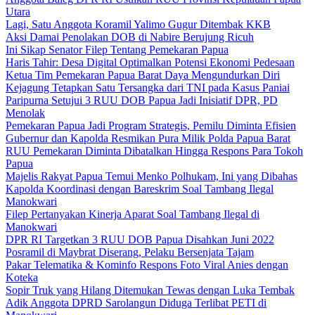
Utara
Lagi, Satu Anggota Koramil Yalimo Gugur Ditembak KKB
Aksi Damai Penolakan DOB di Nabire Berujung Ricuh
Ini Sikap Senator Filep Tentang Pemekaran Papua
Haris Tahir: Desa Digital Optimalkan Potensi Ekonomi Pedesaan
Ketua Tim Pemekaran Papua Barat Daya Mengundurkan Diri
Kejagung Tetapkan Satu Tersangka dari TNI pada Kasus Paniai
Paripurna Setujui 3 RUU DOB Papua Jadi Inisiatif DPR, PD
Menolak
Pemekaran Papua Jadi Program Strategis, Pemilu Diminta Efisien
Gubernur dan Kapolda Resmikan Pura Milik Polda Papua Barat
RUU Pemekaran Diminta Dibatalkan Hingga Respons Para Tokoh
Papua
Majelis Rakyat Papua Temui Menko Polhukam, Ini yang Dibahas
Kapolda Koordinasi dengan Bareskrim Soal Tambang Ilegal
Manokwari
Filep Pertanyakan Kinerja Aparat Soal Tambang Ilegal di
Manokwari
DPR RI Targetkan 3 RUU DOB Papua Disahkan Juni 2022
Posramil di Maybrat Diserang, Pelaku Bersenjata Tajam
Pakar Telematika & Kominfo Respons Foto Viral Anies dengan
Koteka
Sopir Truk yang Hilang Ditemukan Tewas dengan Luka Tembak
Adik Anggota DPRD Sarolangun Diduga Terlibat PETI di