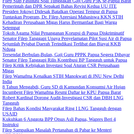
Filep Siap Fasilitasi Soal Tunggakan Gaji Guru P3K se-Papua Barat
Pemerintah dan DPR Sepakati Bahas Revisi Kedua UU ITE
Presiden Jokowi Didesak Batalkan Operasi Tempur di Papua
Tuntaskan Program, Dr. Filep Apresiasi Mahasiswa KKN STIH
Kehadiran Perusahaan Migas Harus Bermanfaat Bagi Warga
Setempat
Tokoh Agama Nilai Penanganan Korupsi di Papua Diskriminatif
Senator Filep Tanggapi Upaya Penyelamatan Pilot Susi Air di Papua
Sejumlah Pejabat Daerah Terindikasi Terlibat dan Biayai KKB
Nduga
Tersendat Berbulan-Bulan, Gaji Guru PPPK Papua Segera Dibayar
Senator Filep Tanggapi Rilis Kontribusi BP Tangguh untuk Papua
Filep Kritik Kebijakan Investasi Soal Aturan CSR Perusahaan
Migas
Filep Wamafma Kenalkan STIH Manokwari di JNU New Delhi
India
8 Tahun Mengabdi, Guru SD di Kamundan Konsumsi Air Hujan
Incumbent Filep Wamafma Resmi Daftar ke KPU Papua Barat
Robert Kardinal Dorong Audit-Investigasi CSR dan DBH LNG
Tangguh
Filep Bahas Kondisi Masyarakat Ring I LNG Tangguh dengan
USAID
Kukuhkan 6 Anggota BPP Otsus Asli Papua, Wapres Beri 4
Instruksi
Filep Sampaikan Masalah Pertanahan di Pabar ke Menteri