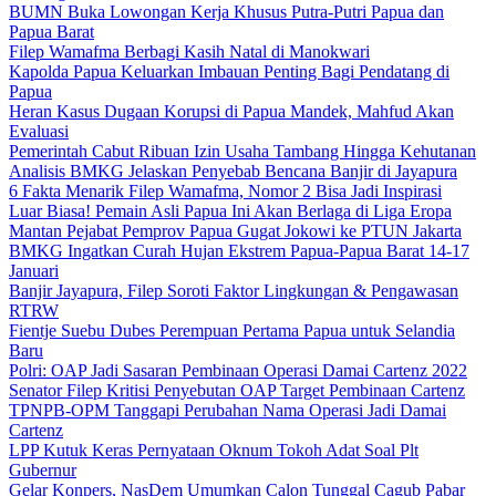
BUMN Buka Lowongan Kerja Khusus Putra-Putri Papua dan
Papua Barat
Filep Wamafma Berbagi Kasih Natal di Manokwari
Kapolda Papua Keluarkan Imbauan Penting Bagi Pendatang di
Papua
Heran Kasus Dugaan Korupsi di Papua Mandek, Mahfud Akan
Evaluasi
Pemerintah Cabut Ribuan Izin Usaha Tambang Hingga Kehutanan
Analisis BMKG Jelaskan Penyebab Bencana Banjir di Jayapura
6 Fakta Menarik Filep Wamafma, Nomor 2 Bisa Jadi Inspirasi
Luar Biasa! Pemain Asli Papua Ini Akan Berlaga di Liga Eropa
Mantan Pejabat Pemprov Papua Gugat Jokowi ke PTUN Jakarta
BMKG Ingatkan Curah Hujan Ekstrem Papua-Papua Barat 14-17
Januari
Banjir Jayapura, Filep Soroti Faktor Lingkungan & Pengawasan
RTRW
Fientje Suebu Dubes Perempuan Pertama Papua untuk Selandia
Baru
Polri: OAP Jadi Sasaran Pembinaan Operasi Damai Cartenz 2022
Senator Filep Kritisi Penyebutan OAP Target Pembinaan Cartenz
TPNPB-OPM Tanggapi Perubahan Nama Operasi Jadi Damai
Cartenz
LPP Kutuk Keras Pernyataan Oknum Tokoh Adat Soal Plt
Gubernur
Gelar Konpers, NasDem Umumkan Calon Tunggal Cagub Pabar