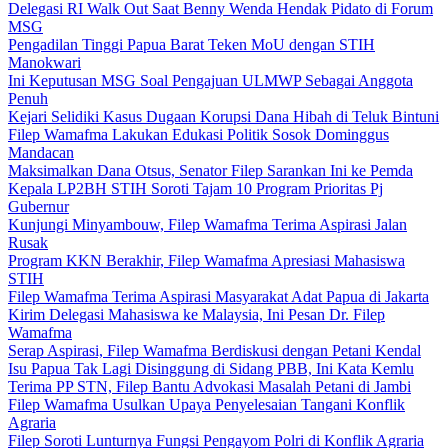
Delegasi RI Walk Out Saat Benny Wenda Hendak Pidato di Forum
MSG
Pengadilan Tinggi Papua Barat Teken MoU dengan STIH
Manokwari
Ini Keputusan MSG Soal Pengajuan ULMWP Sebagai Anggota
Penuh
Kejari Selidiki Kasus Dugaan Korupsi Dana Hibah di Teluk Bintuni
Filep Wamafma Lakukan Edukasi Politik Sosok Dominggus
Mandacan
Maksimalkan Dana Otsus, Senator Filep Sarankan Ini ke Pemda
Kepala LP2BH STIH Soroti Tajam 10 Program Prioritas Pj
Gubernur
Kunjungi Minyambouw, Filep Wamafma Terima Aspirasi Jalan
Rusak
Program KKN Berakhir, Filep Wamafma Apresiasi Mahasiswa
STIH
Filep Wamafma Terima Aspirasi Masyarakat Adat Papua di Jakarta
Kirim Delegasi Mahasiswa ke Malaysia, Ini Pesan Dr. Filep
Wamafma
Serap Aspirasi, Filep Wamafma Berdiskusi dengan Petani Kendal
Isu Papua Tak Lagi Disinggung di Sidang PBB, Ini Kata Kemlu
Terima PP STN, Filep Bantu Advokasi Masalah Petani di Jambi
Filep Wamafma Usulkan Upaya Penyelesaian Tangani Konflik
Agraria
Filep Soroti Lunturnya Fungsi Pengayom Polri di Konflik Agraria