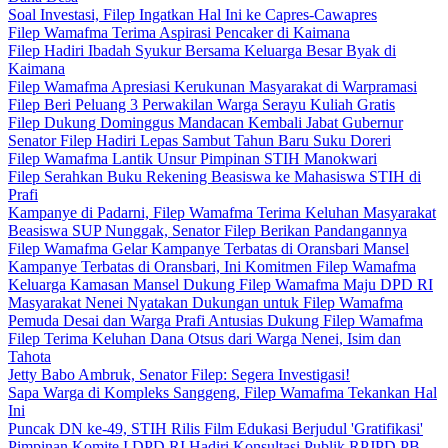
Soal Investasi, Filep Ingatkan Hal Ini ke Capres-Cawapres
Filep Wamafma Terima Aspirasi Pencaker di Kaimana
Filep Hadiri Ibadah Syukur Bersama Keluarga Besar Byak di
Kaimana
Filep Wamafma Apresiasi Kerukunan Masyarakat di Warpramasi
Filep Beri Peluang 3 Perwakilan Warga Serayu Kuliah Gratis
Filep Dukung Dominggus Mandacan Kembali Jabat Gubernur
Senator Filep Hadiri Lepas Sambut Tahun Baru Suku Doreri
Filep Wamafma Lantik Unsur Pimpinan STIH Manokwari
Filep Serahkan Buku Rekening Beasiswa ke Mahasiswa STIH di
Prafi
Kampanye di Padarni, Filep Wamafma Terima Keluhan Masyarakat
Beasiswa SUP Nunggak, Senator Filep Berikan Pandangannya
Filep Wamafma Gelar Kampanye Terbatas di Oransbari Mansel
Kampanye Terbatas di Oransbari, Ini Komitmen Filep Wamafma
Keluarga Kamasan Mansel Dukung Filep Wamafma Maju DPD RI
Masyarakat Nenei Nyatakan Dukungan untuk Filep Wamafma
Pemuda Desai dan Warga Prafi Antusias Dukung Filep Wamafma
Filep Terima Keluhan Dana Otsus dari Warga Nenei, Isim dan
Tahota
Jetty Babo Ambruk, Senator Filep: Segera Investigasi!
Sapa Warga di Kompleks Sanggeng, Filep Wamafma Tekankan Hal
Ini
Puncak DN ke-49, STIH Rilis Film Edukasi Berjudul 'Gratifikasi'
Pimpinan Komite I DPD RI Hadiri Konsultasi Publik RPJPD PB