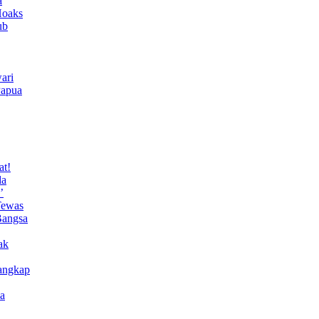
a
Hoaks
ub
ari
Papua
at!
da
’
Tewas
Bangsa
ak
angkap
a