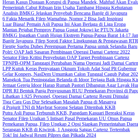
Heran Kasus Dugaan Korupsi di Papua Mandek, Mahfud Akan Evalu
Pemerintah Cabut Ribuan Izin Usaha Tambang Hingga Kehutanan
Analisis BMKG Jelaskan Penyebab Bencana Banjir di Jayapura
6 Fakta Menarik Filep Wamafma, Nomor 2 Bisa Jadi Inspirasi
Luar Biasa! Pemain Asli Papua Ini Akan Berlaga di Liga Eropa
Mantan Pejabat Pemprov Papua Gugat Jokowi ke PTUN Jakarta
BMKG Ingatkan Curah Hujan Ekstrem Papua-Papua Barat 14-17 Jan
Banjir Jayapura, Filep Soroti Faktor Lingkungan & Pengawasan R
Fientje Suebu Dubes Perempuan Pertama Papua untuk Selandia Baru
Polri: OAP Jadi Sasaran Pembinaan Operasi Damai Cartenz 2022
Senator Filep Kritisi Penyebutan OAP Target Pembinaan Cartenz
TPNPB-OPM Tanggapi Perubahan Nama Operasi Jadi Damai Carte
LPP Kutuk Keras Pernyataan Oknum Tokoh Adat Soal Plt Gubernur
Gelar Konpers, NasDem Umumkan Calon Tunggal Cagub Pabar 20
Mangkok Tua Peninggalan Belanda di Idoor Terjaga Baik Hingga Ki
Jemaat Gereja Idoor Harap Rumah Pastori Dibangun Agar Layak Hu
DPR RI Bentuk Panja Penyusunan RUU Pemekaran Provinsi di Pap
Libatkan 1.925 Personel, Operasi Damai Cartenz Resmi Dimulai
Tiga Cara Gus Dur Selesaikan Masalah Papua di Masanya
4 Prajurit TNI di Maybrat Sorong Selatan Ditembak KKB
Putra Asli Papua Terbunuh KKB, Pangdam Kasuari Bereaksi Keras
Senator Filep Uraikan 5 Intisari Pasal Pemekaran UU Otsus Papua
Pemekaran Papua, Filep Ungkap 2 Opsi Siapkan Pemerintahan Daer
Serangan KKB di Kiwirok, 1 Anggota Satgas Cartenz Tertembak
Tok! Ini Jadwal Resmi Pilpres dan Pilkada 2024