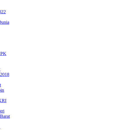
022
Dunia
 KPK
t
 2018
t
in
NKRI
gri
Barat
a