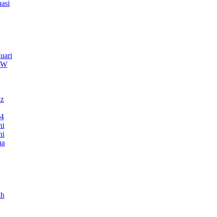
asi
uari
TRW
nz
24
ni
ni
ua
ah