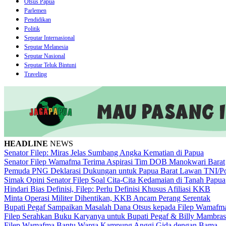
Otsus Papua
Parlemen
Pendidikan
Politik
Seputar Internasional
Seputar Melanesia
Seputar Nasional
Seputar Teluk Bintuni
Traveling
HEADLINE
NEWS
Senator Filep: Miras Jelas Sumbang Angka Kematian di Papua
Senator Filep Wamafma Terima Aspirasi Tim DOB Manokwari Barat
Pemuda PNG Deklarasi Dukungan untuk Papua Barat Lawan TNI/Po
Simak Opini Senator Filep Soal Cita-Cita Kedamaian di Tanah Papua
Hindari Bias Definisi, Filep: Perlu Definisi Khusus Afiliasi KKB
Minta Operasi Militer Dihentikan, KKB Ancam Perang Serentak
Bupati Pegaf Sampaikan Masalah Dana Otsus kepada Filep Wamafm
Filep Serahkan Buku Karyanya untuk Bupati Pegaf & Billy Mambras
Filep Wamafma Bantu Warga Kampung Anggi Gida dengan Bama