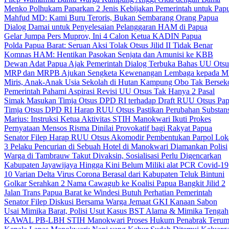
Menko Polhukam Paparkan 2 Jenis Kebijakan Pemerintah untuk Pap
Mahfud MD: Kami Buru Teroris, Bukan Sembarang Orang Papua
Dialog Damai untuk Penyelesaian Pelanggaran HAM di Papua
Gelar Jumpa Pers Muprov, Ini 4 Calon Ketua KADIN Papua
Polda Papua Barat: Seruan Aksi Tolak Otsus Jilid II Tidak Benar
Komnas HAM: Hentikan Pasokan Senjata dan Amunisi ke KBB
Dewan Adat Papua Ajak Pemerintah Dialog Terbuka Bahas UU Otsu
MRP dan MRPB Ajukan Sengketa Kewenangan Lembaga kepada 
Miris, Anak-Anak Usia Sekolah di Hutan Kampung Obo Tak Bersek
Pemerintah Pahami Aspirasi Revisi UU Otsus Tak Hanya 2 Pasal
Simak Masukan Timja Otsus DPD RI terhadap Draft RUU Otsus Pa
Timja Otsus DPD RI Harap RUU Otsus Pastikan Perubahan Substans
Marius: Instruksi Ketua Aktivitas STIH Manokwari Ikuti Prokes
Pernyataan Mensos Risma Dinilai Provokatif bagi Rakyat Papua
Senator Filep Harap RUU Otsus Akomodir Pembentukan Parpol Lok
3 Pelaku Pencurian di Sebuah Hotel di Manokwari Diamankan Polisi
Warga di Tambrauw Takut Divaksin, Sosialisasi Perlu Digencarkan
Kabupaten Jayawijaya Hingga Kini Belum Miliki alat PCR Covid-19
10 Varian Delta Virus Corona Berasal dari Kabupaten Teluk Bintuni
Golkar Serahkan 2 Nama Cawagub ke Koalisi Papua Bangkit Jilid 2
Jalan Trans Papua Barat ke Windesi Butuh Perhatian Pemerintah
Senator Filep Diskusi Bersama Warga Jemaat GKI Kanaan Sabon
Usai Mimika Barat, Polisi Usut Kasus BST Alama & Mimika Tengah
KAWAL PB-LBH STIH Manokwari Proses Hukum Penabrak Terum