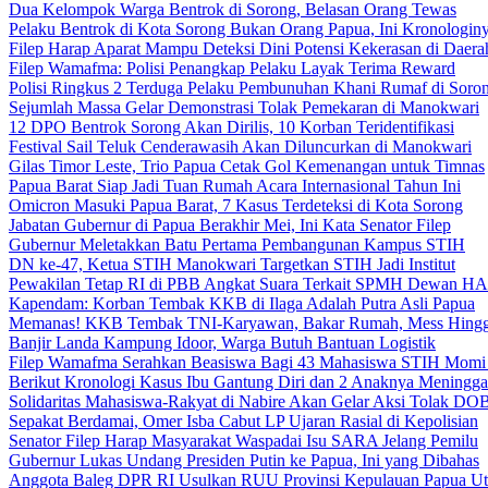
Dua Kelompok Warga Bentrok di Sorong, Belasan Orang Tewas
Pelaku Bentrok di Kota Sorong Bukan Orang Papua, Ini Kronologin
Filep Harap Aparat Mampu Deteksi Dini Potensi Kekerasan di Daera
Filep Wamafma: Polisi Penangkap Pelaku Layak Terima Reward
Polisi Ringkus 2 Terduga Pelaku Pembunuhan Khani Rumaf di Soro
Sejumlah Massa Gelar Demonstrasi Tolak Pemekaran di Manokwari
12 DPO Bentrok Sorong Akan Dirilis, 10 Korban Teridentifikasi
Festival Sail Teluk Cenderawasih Akan Diluncurkan di Manokwari
Gilas Timor Leste, Trio Papua Cetak Gol Kemenangan untuk Timnas
Papua Barat Siap Jadi Tuan Rumah Acara Internasional Tahun Ini
Omicron Masuki Papua Barat, 7 Kasus Terdeteksi di Kota Sorong
Jabatan Gubernur di Papua Berakhir Mei, Ini Kata Senator Filep
Gubernur Meletakkan Batu Pertama Pembangunan Kampus STIH
DN ke-47, Ketua STIH Manokwari Targetkan STIH Jadi Institut
Pewakilan Tetap RI di PBB Angkat Suara Terkait SPMH Dewan 
Kapendam: Korban Tembak KKB di Ilaga Adalah Putra Asli Papua
Memanas! KKB Tembak TNI-Karyawan, Bakar Rumah, Mess Hingg
Banjir Landa Kampung Idoor, Warga Butuh Bantuan Logistik
Filep Wamafma Serahkan Beasiswa Bagi 43 Mahasiswa STIH Momi
Berikut Kronologi Kasus Ibu Gantung Diri dan 2 Anaknya Meningga
Solidaritas Mahasiswa-Rakyat di Nabire Akan Gelar Aksi Tolak DO
Sepakat Berdamai, Omer Isba Cabut LP Ujaran Rasial di Kepolisian
Senator Filep Harap Masyarakat Waspadai Isu SARA Jelang Pemilu
Gubernur Lukas Undang Presiden Putin ke Papua, Ini yang Dibahas
Anggota Baleg DPR RI Usulkan RUU Provinsi Kepulauan Papua Ut