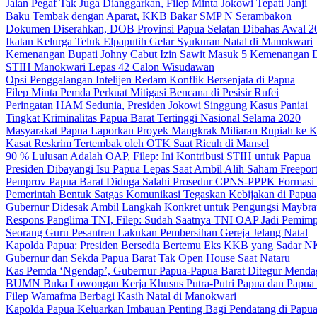
Jalan Pegaf Tak Juga Dianggarkan, Filep Minta Jokowi Tepati Janji
Baku Tembak dengan Aparat, KKB Bakar SMP N Serambakon
Dokumen Diserahkan, DOB Provinsi Papua Selatan Dibahas Awal 2
Ikatan Kelurga Teluk Elpaputih Gelar Syukuran Natal di Manokwari
Kemenangan Bupati Johny Cabut Izin Sawit Masuk 5 Kemenangan 
STIH Manokwari Lepas 42 Calon Wisudawan
Opsi Penggalangan Intelijen Redam Konflik Bersenjata di Papua
Filep Minta Pemda Perkuat Mitigasi Bencana di Pesisir Rufei
Peringatan HAM Sedunia, Presiden Jokowi Singgung Kasus Paniai
Tingkat Kriminalitas Papua Barat Tertinggi Nasional Selama 2020
Masyarakat Papua Laporkan Proyek Mangkrak Miliaran Rupiah ke
Kasat Reskrim Tertembak oleh OTK Saat Ricuh di Mansel
90 % Lulusan Adalah OAP, Filep: Ini Kontribusi STIH untuk Papua
Presiden Dibayangi Isu Papua Lepas Saat Ambil Alih Saham Freepor
Pemprov Papua Barat Diduga Salahi Prosedur CPNS-PPPK Formasi
Pemerintah Bentuk Satgas Komunikasi Tegaskan Kebijakan di Papua
Gubernur Didesak Ambil Langkah Konkret untuk Pengungsi Maybra
Respons Panglima TNI, Filep: Sudah Saatnya TNI OAP Jadi Pemimp
Seorang Guru Pesantren Lakukan Pembersihan Gereja Jelang Natal
Kapolda Papua: Presiden Bersedia Bertemu Eks KKB yang Sadar 
Gubernur dan Sekda Papua Barat Tak Open House Saat Nataru
Kas Pemda ‘Ngendap’, Gubernur Papua-Papua Barat Ditegur Menda
BUMN Buka Lowongan Kerja Khusus Putra-Putri Papua dan Papua 
Filep Wamafma Berbagi Kasih Natal di Manokwari
Kapolda Papua Keluarkan Imbauan Penting Bagi Pendatang di Papu