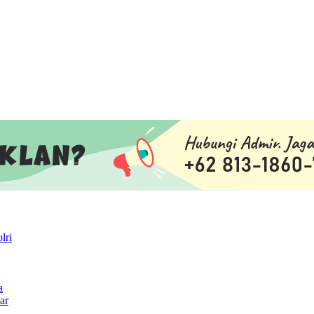
lri
a
ar