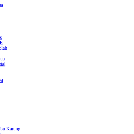
ua
s
MK
olah
pua
ial
al
bu Karang