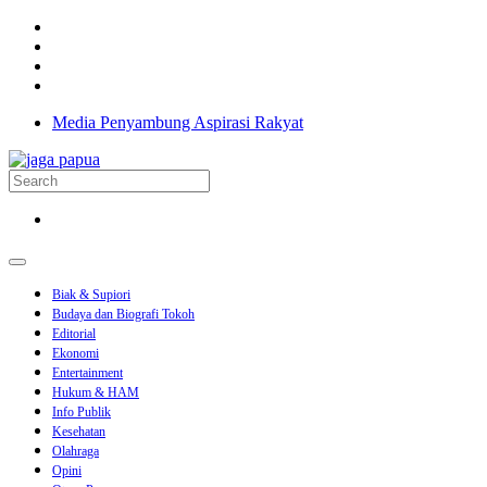
Media Penyambung Aspirasi Rakyat
Biak & Supiori
Budaya dan Biografi Tokoh
Editorial
Ekonomi
Entertainment
Hukum & HAM
Info Publik
Kesehatan
Olahraga
Opini