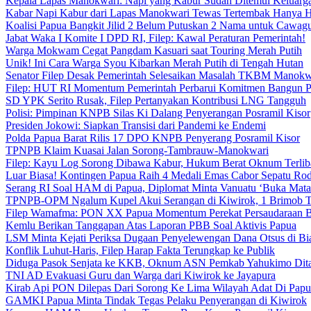
Kepala Lapas Manokwari: Napi yang Kabur Sudah Ditemui Keluarg
Kabar Napi Kabur dari Lapas Manokwari Tewas Tertembak Hanya 
Koalisi Papua Bangkit Jilid 2 Belum Putuskan 2 Nama untuk Cawag
Jabat Waka I Komite I DPD RI, Filep: Kawal Peraturan Pemerintah!
Warga Mokwam Cegat Pangdam Kasuari saat Touring Merah Putih
Unik! Ini Cara Warga Syou Kibarkan Merah Putih di Tengah Hutan
Senator Filep Desak Pemerintah Selesaikan Masalah TKBM Manokw
Filep: HUT RI Momentum Pemerintah Perbarui Komitmen Bangun 
SD YPK Serito Rusak, Filep Pertanyakan Kontribusi LNG Tangguh
Polisi: Pimpinan KNPB Silas Ki Dalang Penyerangan Posramil Kisor
Presiden Jokowi: Siapkan Transisi dari Pandemi ke Endemi
Polda Papua Barat Rilis 17 DPO KNPB Penyerang Posramil Kisor
TPNPB Klaim Kuasai Jalan Sorong-Tambrauw-Manokwari
Filep: Kayu Log Sorong Dibawa Kabur, Hukum Berat Oknum Terlib
Luar Biasa! Kontingen Papua Raih 4 Medali Emas Cabor Sepatu Ro
Serang RI Soal HAM di Papua, Diplomat Minta Vanuatu ‘Buka Mata
TPNPB-OPM Ngalum Kupel Akui Serangan di Kiwirok, 1 Brimob 
Filep Wamafma: PON XX Papua Momentum Perekat Persaudaraan 
Kemlu Berikan Tanggapan Atas Laporan PBB Soal Aktivis Papua
LSM Minta Kejati Periksa Dugaan Penyelewengan Dana Otsus di Bi
Konflik Luhut-Haris, Filep Harap Fakta Terungkap ke Publik
Diduga Pasok Senjata ke KKB, Oknum ASN Pemkab Yahukimo Dit
TNI AD Evakuasi Guru dan Warga dari Kiwirok ke Jayapura
Kirab Api PON Dilepas Dari Sorong Ke Lima Wilayah Adat Di Papu
GAMKI Papua Minta Tindak Tegas Pelaku Penyerangan di Kiwirok