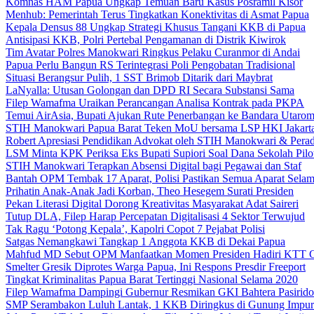
Komnas HAM Papua Ungkap Temuan Baru Kasus Posramil Kisor
Menhub: Pemerintah Terus Tingkatkan Konektivitas di Asmat Papua
Kepala Densus 88 Ungkap Strategi Khusus Tangani KKB di Papua
Antisipasi KKB, Polri Pertebal Pengamanan di Distrik Kiwirok
Tim Avatar Polres Manokwari Ringkus Pelaku Curanmor di Andai
Papua Perlu Bangun RS Terintegrasi Poli Pengobatan Tradisional
Situasi Berangsur Pulih, 1 SST Brimob Ditarik dari Maybrat
LaNyalla: Utusan Golongan dan DPD RI Secara Substansi Sama
Filep Wamafma Uraikan Perancangan Analisa Kontrak pada PKPA
Temui AirAsia, Bupati Ajukan Rute Penerbangan ke Bandara Utaro
STIH Manokwari Papua Barat Teken MoU bersama LSP HKI Jakart
Robert Apresiasi Pendidikan Advokat oleh STIH Manokwari & Perad
LSM Minta KPK Periksa Eks Bupati Supiori Soal Dana Sekolah Pilo
STIH Manokwari Terapkan Absensi Digital bagi Pegawai dan Staf
Bantah OPM Tembak 17 Aparat, Polisi Pastikan Semua Aparat Selam
Prihatin Anak-Anak Jadi Korban, Theo Hesegem Surati Presiden
Pekan Literasi Digital Dorong Kreativitas Masyarakat Adat Saireri
Tutup DLA, Filep Harap Percepatan Digitalisasi 4 Sektor Terwujud
Tak Ragu ‘Potong Kepala’, Kapolri Copot 7 Pejabat Polisi
Satgas Nemangkawi Tangkap 1 Anggota KKB di Dekai Papua
Mahfud MD Sebut OPM Manfaatkan Momen Presiden Hadiri KTT 
Smelter Gresik Diprotes Warga Papua, Ini Respons Presdir Freeport
Tingkat Kriminalitas Papua Barat Tertinggi Nasional Selama 2020
Filep Wamafma Dampingi Gubernur Resmikan GKI Bahtera Pasirido
SMP Serambakon Luluh Lantak, 1 KKB Diringkus di Gunung Impur