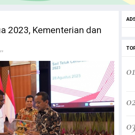
AD
a 2023, Kementerian dan
TO
ws
0
0
0