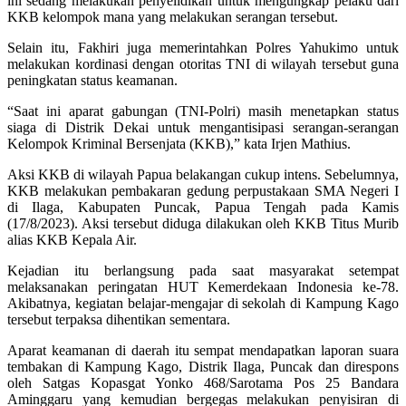
ini sedang melakukan penyelidikan untuk mengungkap pelaku dari
KKB kelompok mana yang melakukan serangan tersebut.
Selain itu, Fakhiri juga memerintahkan Polres Yahukimo untuk
melakukan kordinasi dengan otoritas TNI di wilayah tersebut guna
peningkatan status keamanan.
“Saat ini aparat gabungan (TNI-Polri) masih menetapkan status
siaga di Distrik Dekai untuk mengantisipasi serangan-serangan
Kelompok Kriminal Bersenjata (KKB),” kata Irjen Mathius.
Aksi KKB di wilayah Papua belakangan cukup intens. Sebelumnya,
KKB melakukan pembakaran gedung perpustakaan SMA Negeri I
di Ilaga, Kabupaten Puncak, Papua Tengah pada Kamis
(17/8/2023). Aksi tersebut diduga dilakukan oleh KKB Titus Murib
alias KKB Kepala Air.
Kejadian itu berlangsung pada saat masyarakat setempat
melaksanakan peringatan HUT Kemerdekaan Indonesia ke-78.
Akibatnya, kegiatan belajar-mengajar di sekolah di Kampung Kago
tersebut terpaksa dihentikan sementara.
Aparat keamanan di daerah itu sempat mendapatkan laporan suara
tembakan di Kampung Kago, Distrik Ilaga, Puncak dan direspons
oleh Satgas Kopasgat Yonko 468/Sarotama Pos 25 Bandara
Aminggaru yang kemudian bergegas melakukan penyisiran di