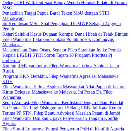
Delegasi RI Walk Out Saat Benny Wenda Hendak Pidato di Forum
MSG
Pengadilan Tinggi Papua Barat Teken MoU dengan STIH
Manokwari
Ini Keputusan MSG Soal Pengajuan ULMWP Sebagai Anggota
Penuh
Kejari Selidiki Kasus Dugaan Korupsi Dana Hibah di Teluk Bintuni
Filep Wamafma Lakukan Edukasi Politik Sosok Dominggus
Mandacan
Maksimalkan Dana Otsus, Senator Filep Sarankan Ini ke Pemda
Kepala LP2BH STIH Soroti Tajam 10 Program Prioritas Pj
Gubernur
Kunjungi Minyambouw, Filep Wamafma Terima Aspirasi Jalan
Rusak
Program KKN Berakhir, Filep Wamafma Apresiasi Mahasiswa
STIH
Filep Wamafma Terima Aspirasi Masyarakat Adat Papua di Jakarta
Kirim Delegasi Mahasiswa ke Malaysia, Ini Pesan Dr. Filep
Wamafma
Serap Aspirasi, Filep Wamafma Berdiskusi dengan Petani Kendal
Isu Papua Tak Lagi Disinggung di Sidang PBB, Ini Kata Kemlu
Terima PP STN, Filep Bantu Advokasi Masalah Petani di Jambi
Filep Wamafma Usulkan Upaya Penyelesaian Tangani Konflik
Agraria
Filep Soroti Lunturnya Fungsi Pengayom Polri di Konflik Agraria