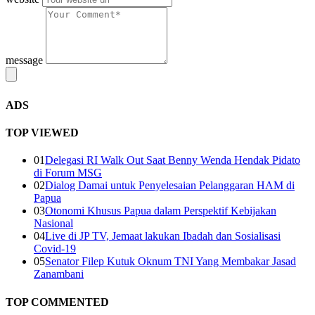
message
ADS
TOP VIEWED
01
Delegasi RI Walk Out Saat Benny Wenda Hendak Pidato
di Forum MSG
02
Dialog Damai untuk Penyelesaian Pelanggaran HAM di
Papua
03
Otonomi Khusus Papua dalam Perspektif Kebijakan
Nasional
04
Live di JP TV, Jemaat lakukan Ibadah dan Sosialisasi
Covid-19
05
Senator Filep Kutuk Oknum TNI Yang Membakar Jasad
Zanambani
TOP COMMENTED