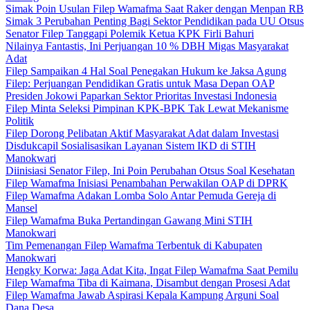
Simak Poin Usulan Filep Wamafma Saat Raker dengan Menpan RB
Simak 3 Perubahan Penting Bagi Sektor Pendidikan pada UU Otsus
Senator Filep Tanggapi Polemik Ketua KPK Firli Bahuri
Nilainya Fantastis, Ini Perjuangan 10 % DBH Migas Masyarakat
Adat
Filep Sampaikan 4 Hal Soal Penegakan Hukum ke Jaksa Agung
Filep: Perjuangan Pendidikan Gratis untuk Masa Depan OAP
Presiden Jokowi Paparkan Sektor Prioritas Investasi Indonesia
Filep Minta Seleksi Pimpinan KPK-BPK Tak Lewat Mekanisme
Politik
Filep Dorong Pelibatan Aktif Masyarakat Adat dalam Investasi
Disdukcapil Sosialisasikan Layanan Sistem IKD di STIH
Manokwari
Diinisiasi Senator Filep, Ini Poin Perubahan Otsus Soal Kesehatan
Filep Wamafma Inisiasi Penambahan Perwakilan OAP di DPRK
Filep Wamafma Adakan Lomba Solo Antar Pemuda Gereja di
Mansel
Filep Wamafma Buka Pertandingan Gawang Mini STIH
Manokwari
Tim Pemenangan Filep Wamafma Terbentuk di Kabupaten
Manokwari
Hengky Korwa: Jaga Adat Kita, Ingat Filep Wamafma Saat Pemilu
Filep Wamafma Tiba di Kaimana, Disambut dengan Prosesi Adat
Filep Wamafma Jawab Aspirasi Kepala Kampung Arguni Soal
Dana Desa