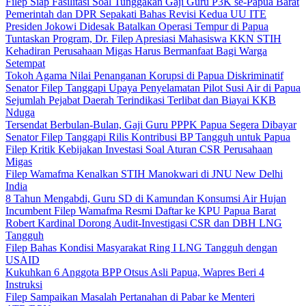
Filep Siap Fasilitasi Soal Tunggakan Gaji Guru P3K se-Papua Barat
Pemerintah dan DPR Sepakati Bahas Revisi Kedua UU ITE
Presiden Jokowi Didesak Batalkan Operasi Tempur di Papua
Tuntaskan Program, Dr. Filep Apresiasi Mahasiswa KKN STIH
Kehadiran Perusahaan Migas Harus Bermanfaat Bagi Warga
Setempat
Tokoh Agama Nilai Penanganan Korupsi di Papua Diskriminatif
Senator Filep Tanggapi Upaya Penyelamatan Pilot Susi Air di Papua
Sejumlah Pejabat Daerah Terindikasi Terlibat dan Biayai KKB
Nduga
Tersendat Berbulan-Bulan, Gaji Guru PPPK Papua Segera Dibayar
Senator Filep Tanggapi Rilis Kontribusi BP Tangguh untuk Papua
Filep Kritik Kebijakan Investasi Soal Aturan CSR Perusahaan
Migas
Filep Wamafma Kenalkan STIH Manokwari di JNU New Delhi
India
8 Tahun Mengabdi, Guru SD di Kamundan Konsumsi Air Hujan
Incumbent Filep Wamafma Resmi Daftar ke KPU Papua Barat
Robert Kardinal Dorong Audit-Investigasi CSR dan DBH LNG
Tangguh
Filep Bahas Kondisi Masyarakat Ring I LNG Tangguh dengan
USAID
Kukuhkan 6 Anggota BPP Otsus Asli Papua, Wapres Beri 4
Instruksi
Filep Sampaikan Masalah Pertanahan di Pabar ke Menteri