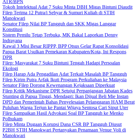
ATR/BPN
Tokoh Intelektual Adat 7 Suku Minta DBH Migas Bintuni Diaudit
Filep Terima 12 Putra/i Sebyar & Sumuri Kuliah di STIH
Manokwari
Senator Filep Nilai BP Tangguh dan SKK Migas Langgar
Konstitusi
Sistem Pemilu Tetap Terbuka, MK Bakal Laporkan Denny
Indrayana
Kawal 3 Misi Besar RIPPP, BPP Otsus Gelar Rapat Konsolidasi
Papua Barat Usulkan Pemekaran Kabupaten/Kota, Ini Respons
DPR
Filep: Masyarakat 7 Suku Bintuni Tengah Hadapi Persoalan
Ekologi
Filep Harap Ada Pengadilan Adat Terkait Masalah BP Tangguh
Filep Kirim Putra Arfak Ikuti Program Perkuliahan ke Malaysia
Senator Filep Dorong Kewenangan Kejaksaan Diperkuat
Filep Kritik Mekanisme DPR Setujui Perpanjangan Jabatan Kades
Stunting di Papua Tinggi, Mendagri: Ikan Dijual Beli Mie Instan
DPD dan Pemerintah Bahas Penyelesaian Pelanggaran HAM Berat
Puluhan Warga Terjun ke Pantai Wijaya Sentosa Cari Siput Uter
Filep Sampaikan Hasil Advokasi Soal BP Tangguh ke Menko
Polhukam
Filep Minta Dugaan Korupsi Dana CSR BP Tangguh Diusut
P2BH STIH Manokwari Pertanyakan Penamaan Venue Voli di
Manokwari