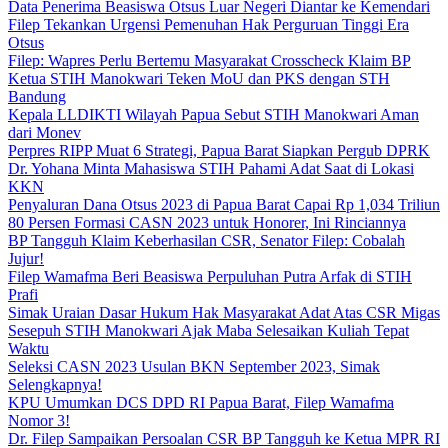
Data Penerima Beasiswa Otsus Luar Negeri Diantar ke Kemendari
Filep Tekankan Urgensi Pemenuhan Hak Perguruan Tinggi Era
Otsus
Filep: Wapres Perlu Bertemu Masyarakat Crosscheck Klaim BP
Ketua STIH Manokwari Teken MoU dan PKS dengan STH
Bandung
Kepala LLDIKTI Wilayah Papua Sebut STIH Manokwari Aman
dari Monev
Perpres RIPP Muat 6 Strategi, Papua Barat Siapkan Pergub DPRK
Dr. Yohana Minta Mahasiswa STIH Pahami Adat Saat di Lokasi
KKN
Penyaluran Dana Otsus 2023 di Papua Barat Capai Rp 1,034 Triliun
80 Persen Formasi CASN 2023 untuk Honorer, Ini Rinciannya
BP Tangguh Klaim Keberhasilan CSR, Senator Filep: Cobalah
Jujur!
Filep Wamafma Beri Beasiswa Perpuluhan Putra Arfak di STIH
Prafi
Simak Uraian Dasar Hukum Hak Masyarakat Adat Atas CSR Migas
Sesepuh STIH Manokwari Ajak Maba Selesaikan Kuliah Tepat
Waktu
Seleksi CASN 2023 Usulan BKN September 2023, Simak
Selengkapnya!
KPU Umumkan DCS DPD RI Papua Barat, Filep Wamafma
Nomor 3!
Dr. Filep Sampaikan Persoalan CSR BP Tangguh ke Ketua MPR RI