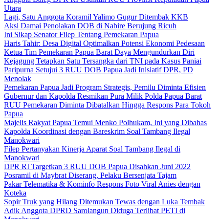
Utara
Lagi, Satu Anggota Koramil Yalimo Gugur Ditembak KKB
Aksi Damai Penolakan DOB di Nabire Berujung Ricuh
Ini Sikap Senator Filep Tentang Pemekaran Papua
Haris Tahir: Desa Digital Optimalkan Potensi Ekonomi Pedesaan
Ketua Tim Pemekaran Papua Barat Daya Mengundurkan Diri
Kejagung Tetapkan Satu Tersangka dari TNI pada Kasus Paniai
Paripurna Setujui 3 RUU DOB Papua Jadi Inisiatif DPR, PD
Menolak
Pemekaran Papua Jadi Program Strategis, Pemilu Diminta Efisien
Gubernur dan Kapolda Resmikan Pura Milik Polda Papua Barat
RUU Pemekaran Diminta Dibatalkan Hingga Respons Para Tokoh
Papua
Majelis Rakyat Papua Temui Menko Polhukam, Ini yang Dibahas
Kapolda Koordinasi dengan Bareskrim Soal Tambang Ilegal
Manokwari
Filep Pertanyakan Kinerja Aparat Soal Tambang Ilegal di
Manokwari
DPR RI Targetkan 3 RUU DOB Papua Disahkan Juni 2022
Posramil di Maybrat Diserang, Pelaku Bersenjata Tajam
Pakar Telematika & Kominfo Respons Foto Viral Anies dengan
Koteka
Sopir Truk yang Hilang Ditemukan Tewas dengan Luka Tembak
Adik Anggota DPRD Sarolangun Diduga Terlibat PETI di