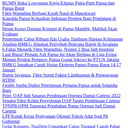
BUMN Buka Lowongan Kerja Khusus Putra-Putri Papua dan
Papua Barat
Filep Wamafma Berbagi Kasih Natal di Manokwari
Kapolda Papua Keluarkan Imbauan Penting Bagi Pendatang di
Papua
Heran Kasus Dugaan Korupsi di Papua Mandek, Mahfud Akan
Evaluasi
Pemerintah Cabut Ribuan Izin Usaha Tambang Hingga Kehutanan
Analisis BMKG Jelaskan Penyebab Bencana Banjir di Jayapura
6 Fakta Menarik Filep Wamafma, Nomor 2 Bisa Jadi Inspirasi
Luar Biasa! Pemain Asli Papua Ini Akan Berlaga di Liga Eropa
Mantan Pejabat Pemprov Papua Gugat Jokowi ke PTUN Jakarta
BMKG Ingatkan Curah Hujan Ekstrem Papua-Papua Barat 14-17
Januari
Banjir Jayapura, Filep Soroti Faktor Lingkungan & Pengawasan
RTRW
Fientje Suebu Dubes Perempuan Pertama Papua untuk Selandia
Baru
Polri: OAP Jadi Sasaran Pembinaan Operasi Damai Cartenz 2022
Senator Filep Kritisi Penyebutan OAP Target Pembinaan Cartenz
TPNPB-OPM Tanggapi Perubahan Nama Operasi Jadi Damai
Cartenz
LPP Kutuk Keras Pernyataan Oknum Tokoh Adat Soal Plt
Gubernur
Gelar Konpers, NasDem Umumkan Calon Tunggal Cagub Pabar