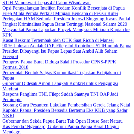
STIH Manokwari Lepas 42 Calon Wisudawan
Opsi Penggalangan Intelijen Redam Konflik Bersenjata di Papua
Filep Minta Pemda Perkuat Mitigasi Bencana di Pesisir Rufei
Peringatan HAM Sedunia, Presiden Jokowi Singgung Kasus Paniai
Tingkat Kriminalitas Papua Barat Tertinggi Nasional Selama 2020
Masyarakat Papua Laporkan Proyek Mangkrak Miliaran Rupiah ke
KPK
Kasat Reskrim Tertembak oleh OTK Saat Ricuh di Mansel
90 % Lulusan Adalah OAP, Filep: Ini Kontribusi STIH untuk Papua
Presiden Dibayangi Isu Papua Lepas Saat Ambil Alih Saham
Freeport
Pemprov Papua Barat Diduga Salahi Prosedur CPNS-PPPK
Formasi 2018
Pemerintah Bentuk Satgas Komunikasi Tegaskan Kebijakan di
Papua
Gubernur Didesak Ambil Langkah Konkret untuk Pengungsi
Maybrat
Respons Panglima TNI, Filep: Sudah Saatnya TNI OAP Jadi
Pemimpin
Seorang Guru Pesantren Lakukan Pembersihan Gereja Jelang Natal
Kapolda Papua: Presiden Bersedia Bertemu Eks KKB yang Sadar
NKRI
Gubernur dan Sekda Papua Barat Tak Open House Saat Nataru
Kas Pemda ‘Ngendap’, Gubernur Papua-Papua Barat Ditegur
Mendagri