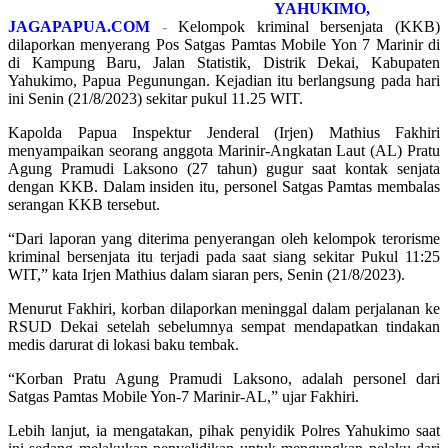
YAHUKIMO,
JAGAPAPUA.COM
-
Kelompok kriminal bersenjata (KKB)
dilaporkan menyerang Pos Satgas Pamtas Mobile Yon 7 Marinir di
di Kampung Baru, Jalan Statistik, Distrik Dekai, Kabupaten
Yahukimo, Papua Pegunungan. Kejadian itu berlangsung pada hari
ini Senin (21/8/2023) sekitar pukul 11.25 WIT.
Kapolda Papua Inspektur Jenderal (Irjen) Mathius Fakhiri
menyampaikan seorang anggota Marinir-Angkatan Laut (AL) Pratu
Agung Pramudi Laksono (27 tahun) gugur saat kontak senjata
dengan KKB. Dalam insiden itu, personel Satgas Pamtas membalas
serangan KKB tersebut.
“Dari laporan yang diterima penyerangan oleh kelompok terorisme
kriminal bersenjata itu terjadi pada saat siang sekitar Pukul 11:25
WIT,” kata Irjen Mathius dalam siaran pers, Senin (21/8/2023).
Menurut Fakhiri, korban dilaporkan meninggal dalam perjalanan ke
RSUD Dekai setelah sebelumnya sempat mendapatkan tindakan
medis darurat di lokasi baku tembak.
“Korban Pratu Agung Pramudi Laksono, adalah personel dari
Satgas Pamtas Mobile Yon-7 Marinir-AL,” ujar Fakhiri.
Lebih lanjut, ia mengatakan, pihak penyidik Polres Yahukimo saat