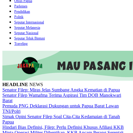
Otsus Papua
Parlemen
Pendidikan
Politik
Seputar Internasional
Seputar Melanesia
Seputar Nasional
Seputar Teluk Bintuni
Traveling
HEADLINE
NEWS
Senator Filep: Miras Jelas Sumbang Angka Kematian di Papua
Senator Filep Wamafma Terima Aspirasi Tim DOB Manokwari
Barat
Pemuda PNG Deklarasi Dukungan untuk Papua Barat Lawan
TNI/Polri
Simak Opini Senator Filep Soal Cita-Cita Kedamaian di Tanah
Papua
Hindari Bias Definisi, Filep: Perlu Definisi Khusus Afiliasi KKB
Minta Operasi Militer Dihentikan, KKB Ancam Perang Serentak