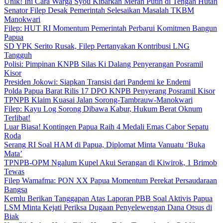
Unik! Ini Cara Warga Syou Kibarkan Merah Putih di Tengah Hutan
Senator Filep Desak Pemerintah Selesaikan Masalah TKBM
Manokwari
Filep: HUT RI Momentum Pemerintah Perbarui Komitmen Bangun
Papua
SD YPK Serito Rusak, Filep Pertanyakan Kontribusi LNG
Tangguh
Polisi: Pimpinan KNPB Silas Ki Dalang Penyerangan Posramil
Kisor
Presiden Jokowi: Siapkan Transisi dari Pandemi ke Endemi
Polda Papua Barat Rilis 17 DPO KNPB Penyerang Posramil Kisor
TPNPB Klaim Kuasai Jalan Sorong-Tambrauw-Manokwari
Filep: Kayu Log Sorong Dibawa Kabur, Hukum Berat Oknum
Terlibat!
Luar Biasa! Kontingen Papua Raih 4 Medali Emas Cabor Sepatu
Roda
Serang RI Soal HAM di Papua, Diplomat Minta Vanuatu ‘Buka
Mata’
TPNPB-OPM Ngalum Kupel Akui Serangan di Kiwirok, 1 Brimob
Tewas
Filep Wamafma: PON XX Papua Momentum Perekat Persaudaraan
Bangsa
Kemlu Berikan Tanggapan Atas Laporan PBB Soal Aktivis Papua
LSM Minta Kejati Periksa Dugaan Penyelewengan Dana Otsus di
Biak