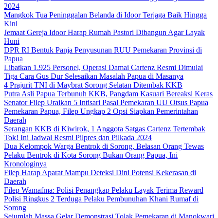
2024
Mangkok Tua Peninggalan Belanda di Idoor Terjaga Baik Hingga
Kini
Jemaat Gereja Idoor Harap Rumah Pastori Dibangun Agar Layak
Huni
DPR RI Bentuk Panja Penyusunan RUU Pemekaran Provinsi di
Papua
Libatkan 1.925 Personel, Operasi Damai Cartenz Resmi Dimulai
Tiga Cara Gus Dur Selesaikan Masalah Papua di Masanya
4 Prajurit TNI di Maybrat Sorong Selatan Ditembak KKB
Putra Asli Papua Terbunuh KKB, Pangdam Kasuari Bereaksi Keras
Senator Filep Uraikan 5 Intisari Pasal Pemekaran UU Otsus Papua
Pemekaran Papua, Filep Ungkap 2 Opsi Siapkan Pemerintahan
Daerah
Serangan KKB di Kiwirok, 1 Anggota Satgas Cartenz Tertembak
Tok! Ini Jadwal Resmi Pilpres dan Pilkada 2024
Dua Kelompok Warga Bentrok di Sorong, Belasan Orang Tewas
Pelaku Bentrok di Kota Sorong Bukan Orang Papua, Ini
Kronologinya
Filep Harap Aparat Mampu Deteksi Dini Potensi Kekerasan di
Daerah
Filep Wamafma: Polisi Penangkap Pelaku Layak Terima Reward
Polisi Ringkus 2 Terduga Pelaku Pembunuhan Khani Rumaf di
Sorong
Sejumlah Massa Gelar Demonstrasi Tolak Pemekaran di Manokwari