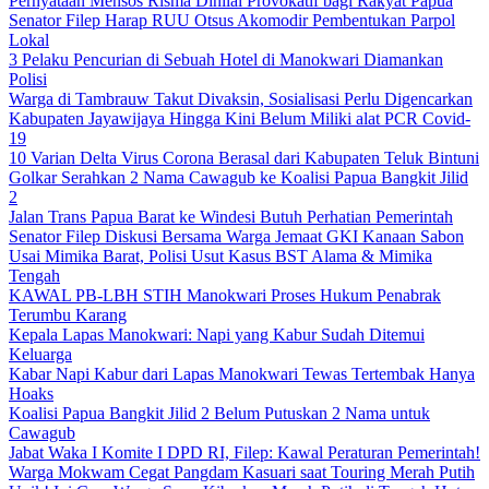
Pernyataan Mensos Risma Dinilai Provokatif bagi Rakyat Papua
Senator Filep Harap RUU Otsus Akomodir Pembentukan Parpol
Lokal
3 Pelaku Pencurian di Sebuah Hotel di Manokwari Diamankan
Polisi
Warga di Tambrauw Takut Divaksin, Sosialisasi Perlu Digencarkan
Kabupaten Jayawijaya Hingga Kini Belum Miliki alat PCR Covid-
19
10 Varian Delta Virus Corona Berasal dari Kabupaten Teluk Bintuni
Golkar Serahkan 2 Nama Cawagub ke Koalisi Papua Bangkit Jilid
2
Jalan Trans Papua Barat ke Windesi Butuh Perhatian Pemerintah
Senator Filep Diskusi Bersama Warga Jemaat GKI Kanaan Sabon
Usai Mimika Barat, Polisi Usut Kasus BST Alama & Mimika
Tengah
KAWAL PB-LBH STIH Manokwari Proses Hukum Penabrak
Terumbu Karang
Kepala Lapas Manokwari: Napi yang Kabur Sudah Ditemui
Keluarga
Kabar Napi Kabur dari Lapas Manokwari Tewas Tertembak Hanya
Hoaks
Koalisi Papua Bangkit Jilid 2 Belum Putuskan 2 Nama untuk
Cawagub
Jabat Waka I Komite I DPD RI, Filep: Kawal Peraturan Pemerintah!
Warga Mokwam Cegat Pangdam Kasuari saat Touring Merah Putih