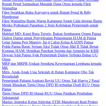
Bupati Pegaf Sampaikan Masalah Dana Otsus kepada Filep
Wamafma
Filep Serahkan Buku Karyanya untuk Bupati Pegaf & Billy
Mambrasar
Filep Wamafma Bantu Warga Kampung Anggi Gida dengan Bama
Menko Polhukam Paparkan 2 Jenis Kebijakan Pemerintah untuk
Papua
Mahfud MD: Kami Buru Teroris, Bukan Sembarang Orang Papua
Dialog Damai untuk Penyelesaian Pelanggaran HAM di Papua
Gelar Jumpa Pers Muprov, Ini 4 Calon Ketua KADIN Papua
Polda Papua Barat: Seruan Aksi Tolak Otsus Jilid II Tidak Benar
Komnas HAM: Hentikan Pasokan Senjata dan Amunisi ke KBB
Dewan Adat Papua Ajak Pemerintah Dialog Terbuka Bahas UU
Otsus
MRP dan MRPB Ajukan Sengketa Kewenangan Lembaga kepada
MK
Miris, Anak-Anak Usia Sekolah di Hutan Kampung Obo Tak
Bersekolah
Pemerintah Pahami Aspirasi Revisi UU Otsus Tak Hanya 2 Pasal
Simak Masukan Timja Otsus DPD RI terhadap Draft RUU Otsus
Papua
Timja Otsus DPD RI Harap RUU Otsus Pastikan Perubahan
Substansial
Marius: Instruksi Ketua Aktivitas STIH Manokwari Ikuti Prokes