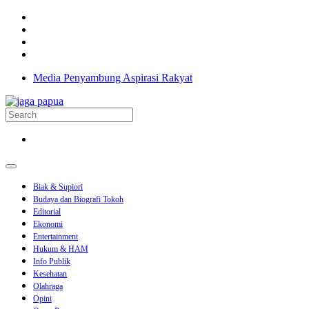
Media Penyambung Aspirasi Rakyat
Biak & Supiori
Budaya dan Biografi Tokoh
Editorial
Ekonomi
Entertainment
Hukum & HAM
Info Publik
Kesehatan
Olahraga
Opini