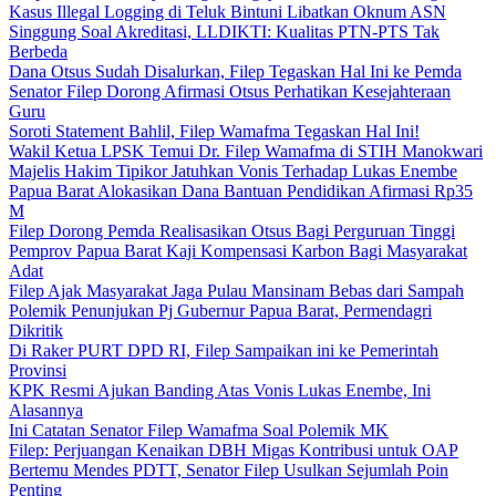
Kasus Illegal Logging di Teluk Bintuni Libatkan Oknum ASN
Singgung Soal Akreditasi, LLDIKTI: Kualitas PTN-PTS Tak
Berbeda
Dana Otsus Sudah Disalurkan, Filep Tegaskan Hal Ini ke Pemda
Senator Filep Dorong Afirmasi Otsus Perhatikan Kesejahteraan
Guru
Soroti Statement Bahlil, Filep Wamafma Tegaskan Hal Ini!
Wakil Ketua LPSK Temui Dr. Filep Wamafma di STIH Manokwari
Majelis Hakim Tipikor Jatuhkan Vonis Terhadap Lukas Enembe
Papua Barat Alokasikan Dana Bantuan Pendidikan Afirmasi Rp35
M
Filep Dorong Pemda Realisasikan Otsus Bagi Perguruan Tinggi
Pemprov Papua Barat Kaji Kompensasi Karbon Bagi Masyarakat
Adat
Filep Ajak Masyarakat Jaga Pulau Mansinam Bebas dari Sampah
Polemik Penunjukan Pj Gubernur Papua Barat, Permendagri
Dikritik
Di Raker PURT DPD RI, Filep Sampaikan ini ke Pemerintah
Provinsi
KPK Resmi Ajukan Banding Atas Vonis Lukas Enembe, Ini
Alasannya
Ini Catatan Senator Filep Wamafma Soal Polemik MK
Filep: Perjuangan Kenaikan DBH Migas Kontribusi untuk OAP
Bertemu Mendes PDTT, Senator Filep Usulkan Sejumlah Poin
Penting