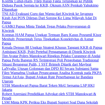
Konflik Luhut-Haris, Filep Harap Fakta Terungkap ke Publik
Diduga Pasok Senjata ke KKB, Oknum ASN Pemkab Yahukimo
Ditangkap
TNI AD Evakuasi Guru dan Warga dari Kiwirok ke Jayapura
Kirab Api PON Dilepas Dari Sorong Ke Lima Wilayah Adat Di
Papua
GAMKI Papua Minta Tindak Tegas Pelaku Penyerangan di
Kiwirok
Komnas HAM Papua Ungkap Temuan Baru Kasus Posramil Kisor
Menhub: Pemerintah Terus Tingkatkan Konektivitas di Asmat
Papua
Kepala Densus 88 Ungkap Strategi Khusus Tangani KKB di Papua
Antisipasi KKB, Polri Pertebal Pengamanan di Distrik Kiwirok
Tim Avatar Polres Manokwari Ringkus Pelaku Curanmor di Andai
Papua Perlu Bangun RS Terintegrasi Poli Pengobatan Tradisional
Situasi Berangsur Pulih, 1 SST Brimob Ditarik dari Maybrat
LaNyalla: Utusan Golongan dan DPD RI Secara Substansi Sama
Filep Wamafma Uraikan Perancangan Analisa Kontrak pada PKPA
Temui AirAsia, Bupati Ajukan Rute Penerbangan ke Bandara
Utarom
STIH Manokwari Papua Barat Teken MoU bersama LSP HKI
Jakarta
Robert Apresiasi Pendidikan Advokat oleh STIH Manokwari &
Peradi
LSM Minta KPK Periksa Eks Bupati Supiori Soal Dana Sekolah