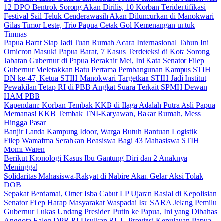
12 DPO Bentrok Sorong Akan Dirilis, 10 Korban Teridentifikasi
Festival Sail Teluk Cenderawasih Akan Diluncurkan di Manokwari
Gilas Timor Leste, Trio Papua Cetak Gol Kemenangan untuk
Timnas
Papua Barat Siap Jadi Tuan Rumah Acara Internasional Tahun Ini
Omicron Masuki Papua Barat, 7 Kasus Terdeteksi di Kota Sorong
Jabatan Gubernur di Papua Berakhir Mei, Ini Kata Senator Filep
Gubernur Meletakkan Batu Pertama Pembangunan Kampus STIH
DN ke-47, Ketua STIH Manokwari Targetkan STIH Jadi Institut
Pewakilan Tetap RI di PBB Angkat Suara Terkait SPMH Dewan
HAM PBB
Kapendam: Korban Tembak KKB di Ilaga Adalah Putra Asli Papua
Memanas! KKB Tembak TNI-Karyawan, Bakar Rumah, Mess
Hingga Pasar
Banjir Landa Kampung Idoor, Warga Butuh Bantuan Logistik
Filep Wamafma Serahkan Beasiswa Bagi 43 Mahasiswa STIH
Momi Waren
Berikut Kronologi Kasus Ibu Gantung Diri dan 2 Anaknya
Meninggal
Solidaritas Mahasiswa-Rakyat di Nabire Akan Gelar Aksi Tolak
DOB
Sepakat Berdamai, Omer Isba Cabut LP Ujaran Rasial di Kepolisian
Senator Filep Harap Masyarakat Waspadai Isu SARA Jelang Pemilu
Gubernur Lukas Undang Presiden Putin ke Papua, Ini yang Dibahas
Anggota Baleg DPR RI Usulkan RUU Provinsi Kepulauan Papua