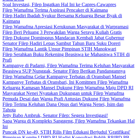
Soal Investasi, Filep Ingatkan Hal Ini ke Capres-Cawapres
Filep Wamafma Terima Aspirasi Pencaker di Kaimana
Filep Hadiri Ibadah Syukur Bersama Keluarga Besar Byak di
Kaimana
Filep Wamafma Apresiasi Kerukunan Masyarakat di Warpramasi
Filep Beri Peluang 3 Perwakilan Warga Serayu Kuliah Gratis
Filep Dukung Dominggus Mandacan Kembali Jabat Gubernur
Senator Filep Hadiri Lepas Sambut Tahun Baru Suku Doreri
Filep Wamafma Lantik Unsur Pimpinan STIH Manokwari
Filep Serahkan Buku Rekening Beasiswa ke Mahasiswa STIH di
Prafi
Kampanye di Padarni, Filep Wamafma Terima Keluhan Masyarakat
Beasiswa SUP Nunggak, Senator Filep Berikan Pandangannya
Filep Wamafma Gelar Kampanye Terbatas di Oransbari Mansel
Kampanye Terbatas di Oransbari, Ini Komitmen Filep Wamafma
Keluarga Kamasan Mansel Dukung Filep Wamafma Maju DPD RI
Masyarakat Nenei Nyatakan Dukungan untuk Filep Wamafma
Pemuda Desai dan Warga Prafi Antusias Dukung Filep Wamafma
Filep Terima Keluhan Dana Otsus dari Warga Nenei, Isim dan
Tahota
Jetty Babo Ambruk, Senator Filep: Segera Investigasi!
Sapa Warga di Kompleks Sanggeng, Filep Wamafma Tekankan Hal
Ini
Puncak DN ke-49, STIH Rilis Film Edukasi Berjudul 'Gratifikasi'
Pimpinan Komite I DPD RI Hadiri Konsultasi Publik RPJPD PB