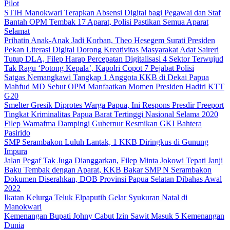
Pilot
STIH Manokwari Terapkan Absensi Digital bagi Pegawai dan Staf
Bantah OPM Tembak 17 Aparat, Polisi Pastikan Semua Aparat
Selamat
Prihatin Anak-Anak Jadi Korban, Theo Hesegem Surati Presiden
Pekan Literasi Digital Dorong Kreativitas Masyarakat Adat Saireri
Tutup DLA, Filep Harap Percepatan Digitalisasi 4 Sektor Terwujud
Tak Ragu ‘Potong Kepala’, Kapolri Copot 7 Pejabat Polisi
Satgas Nemangkawi Tangkap 1 Anggota KKB di Dekai Papua
Mahfud MD Sebut OPM Manfaatkan Momen Presiden Hadiri KTT
G20
Smelter Gresik Diprotes Warga Papua, Ini Respons Presdir Freeport
Tingkat Kriminalitas Papua Barat Tertinggi Nasional Selama 2020
Filep Wamafma Dampingi Gubernur Resmikan GKI Bahtera
Pasirido
SMP Serambakon Luluh Lantak, 1 KKB Diringkus di Gunung
Impura
Jalan Pegaf Tak Juga Dianggarkan, Filep Minta Jokowi Tepati Janji
Baku Tembak dengan Aparat, KKB Bakar SMP N Serambakon
Dokumen Diserahkan, DOB Provinsi Papua Selatan Dibahas Awal
2022
Ikatan Kelurga Teluk Elpaputih Gelar Syukuran Natal di
Manokwari
Kemenangan Bupati Johny Cabut Izin Sawit Masuk 5 Kemenangan
Dunia