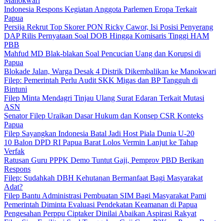
Manokwari
Indonesia Respons Kegiatan Anggota Parlemen Eropa Terkait
Papua
Persija Rekrut Top Skorer PON Ricky Cawor, Isi Posisi Penyerang
DAP Rilis Pernyataan Soal DOB Hingga Komisaris Tinggi HAM
PBB
Mahfud MD Blak-blakan Soal Pencucian Uang dan Korupsi di
Papua
Blokade Jalan, Warga Desak 4 Distrik Dikembalikan ke Manokwari
Filep: Pemerintah Perlu Audit SKK Migas dan BP Tangguh di
Bintuni
Filep Minta Mendagri Tinjau Ulang Surat Edaran Terkait Mutasi
ASN
Senator Filep Uraikan Dasar Hukum dan Konsep CSR Konteks
Papua
Filep Sayangkan Indonesia Batal Jadi Host Piala Dunia U-20
10 Balon DPD RI Papua Barat Lolos Vermin Lanjut ke Tahap
Verfak
Ratusan Guru PPPK Demo Tuntut Gaji, Pemprov PBD Berikan
Respons
Filep: Sudahkah DBH Kehutanan Bermanfaat Bagi Masyarakat
Adat?
Filep Bantu Administrasi Pembuatan SIM Bagi Masyarakat Pami
Pemerintah Diminta Evaluasi Pendekatan Keamanan di Papua
Pengesahan Perppu Ciptaker Dinilai Abaikan Aspirasi Rakyat