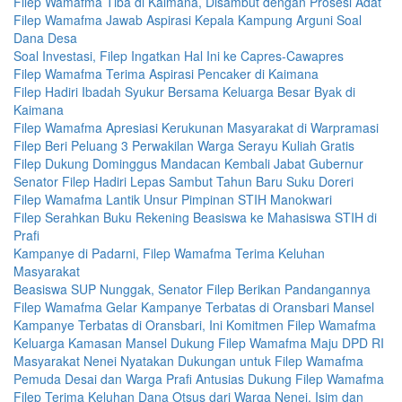
Filep Wamafma Tiba di Kaimana, Disambut dengan Prosesi Adat
Filep Wamafma Jawab Aspirasi Kepala Kampung Arguni Soal
Dana Desa
Soal Investasi, Filep Ingatkan Hal Ini ke Capres-Cawapres
Filep Wamafma Terima Aspirasi Pencaker di Kaimana
Filep Hadiri Ibadah Syukur Bersama Keluarga Besar Byak di
Kaimana
Filep Wamafma Apresiasi Kerukunan Masyarakat di Warpramasi
Filep Beri Peluang 3 Perwakilan Warga Serayu Kuliah Gratis
Filep Dukung Dominggus Mandacan Kembali Jabat Gubernur
Senator Filep Hadiri Lepas Sambut Tahun Baru Suku Doreri
Filep Wamafma Lantik Unsur Pimpinan STIH Manokwari
Filep Serahkan Buku Rekening Beasiswa ke Mahasiswa STIH di
Prafi
Kampanye di Padarni, Filep Wamafma Terima Keluhan
Masyarakat
Beasiswa SUP Nunggak, Senator Filep Berikan Pandangannya
Filep Wamafma Gelar Kampanye Terbatas di Oransbari Mansel
Kampanye Terbatas di Oransbari, Ini Komitmen Filep Wamafma
Keluarga Kamasan Mansel Dukung Filep Wamafma Maju DPD RI
Masyarakat Nenei Nyatakan Dukungan untuk Filep Wamafma
Pemuda Desai dan Warga Prafi Antusias Dukung Filep Wamafma
Filep Terima Keluhan Dana Otsus dari Warga Nenei, Isim dan