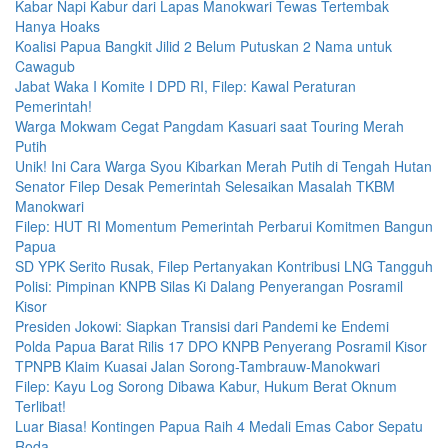
Kabar Napi Kabur dari Lapas Manokwari Tewas Tertembak
Hanya Hoaks
Koalisi Papua Bangkit Jilid 2 Belum Putuskan 2 Nama untuk
Cawagub
Jabat Waka I Komite I DPD RI, Filep: Kawal Peraturan
Pemerintah!
Warga Mokwam Cegat Pangdam Kasuari saat Touring Merah
Putih
Unik! Ini Cara Warga Syou Kibarkan Merah Putih di Tengah Hutan
Senator Filep Desak Pemerintah Selesaikan Masalah TKBM
Manokwari
Filep: HUT RI Momentum Pemerintah Perbarui Komitmen Bangun
Papua
SD YPK Serito Rusak, Filep Pertanyakan Kontribusi LNG Tangguh
Polisi: Pimpinan KNPB Silas Ki Dalang Penyerangan Posramil
Kisor
Presiden Jokowi: Siapkan Transisi dari Pandemi ke Endemi
Polda Papua Barat Rilis 17 DPO KNPB Penyerang Posramil Kisor
TPNPB Klaim Kuasai Jalan Sorong-Tambrauw-Manokwari
Filep: Kayu Log Sorong Dibawa Kabur, Hukum Berat Oknum
Terlibat!
Luar Biasa! Kontingen Papua Raih 4 Medali Emas Cabor Sepatu
Roda