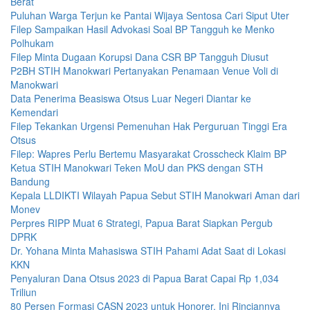
Berat
Puluhan Warga Terjun ke Pantai Wijaya Sentosa Cari Siput Uter
Filep Sampaikan Hasil Advokasi Soal BP Tangguh ke Menko
Polhukam
Filep Minta Dugaan Korupsi Dana CSR BP Tangguh Diusut
P2BH STIH Manokwari Pertanyakan Penamaan Venue Voli di
Manokwari
Data Penerima Beasiswa Otsus Luar Negeri Diantar ke
Kemendari
Filep Tekankan Urgensi Pemenuhan Hak Perguruan Tinggi Era
Otsus
Filep: Wapres Perlu Bertemu Masyarakat Crosscheck Klaim BP
Ketua STIH Manokwari Teken MoU dan PKS dengan STH
Bandung
Kepala LLDIKTI Wilayah Papua Sebut STIH Manokwari Aman dari
Monev
Perpres RIPP Muat 6 Strategi, Papua Barat Siapkan Pergub
DPRK
Dr. Yohana Minta Mahasiswa STIH Pahami Adat Saat di Lokasi
KKN
Penyaluran Dana Otsus 2023 di Papua Barat Capai Rp 1,034
Triliun
80 Persen Formasi CASN 2023 untuk Honorer, Ini Rinciannya