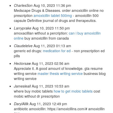
CharlesSon
Aug 10, 2023 11:36 pm
Medscape Drugs & Diseases. order amoxicillin online no
prescription
amoxicillin tablet 500mg
- amoxicillin 500
capsule Definitive journal of drugs and therapeutics.
Larryprake
Aug 10, 2023 11:50 pm
amoxacillian without a percription:
can i buy amoxicillin
online
buy amoxicillin from canada
Claudelelve
Aug 11, 2023 01:13 am
generic ed drugs:
medication for ed
- non prescription ed
pills
Hectorsaw
Aug 11, 2023 02:56 am
Appreciate it. A good amount of knowledge. gta resume
writing service
master thesis writing service
business blog
writing service
Jamesleall
Aug 11, 2023 10:53 am
where buy mobic tablets
how to get mobic tablets
cost
mobic without dr prescription
DarylAlilk
Aug 11, 2023 12:49 pm
antibiotic amoxicillin: https://amoxicillins.com/# amoxicillin