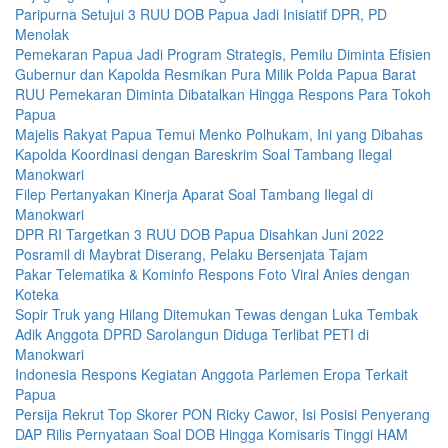
Paripurna Setujui 3 RUU DOB Papua Jadi Inisiatif DPR, PD
Menolak
Pemekaran Papua Jadi Program Strategis, Pemilu Diminta Efisien
Gubernur dan Kapolda Resmikan Pura Milik Polda Papua Barat
RUU Pemekaran Diminta Dibatalkan Hingga Respons Para Tokoh
Papua
Majelis Rakyat Papua Temui Menko Polhukam, Ini yang Dibahas
Kapolda Koordinasi dengan Bareskrim Soal Tambang Ilegal
Manokwari
Filep Pertanyakan Kinerja Aparat Soal Tambang Ilegal di
Manokwari
DPR RI Targetkan 3 RUU DOB Papua Disahkan Juni 2022
Posramil di Maybrat Diserang, Pelaku Bersenjata Tajam
Pakar Telematika & Kominfo Respons Foto Viral Anies dengan
Koteka
Sopir Truk yang Hilang Ditemukan Tewas dengan Luka Tembak
Adik Anggota DPRD Sarolangun Diduga Terlibat PETI di
Manokwari
Indonesia Respons Kegiatan Anggota Parlemen Eropa Terkait
Papua
Persija Rekrut Top Skorer PON Ricky Cawor, Isi Posisi Penyerang
DAP Rilis Pernyataan Soal DOB Hingga Komisaris Tinggi HAM