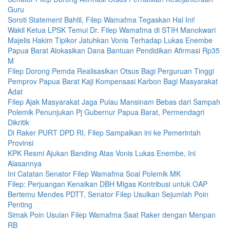
Guru
Soroti Statement Bahlil, Filep Wamafma Tegaskan Hal Ini!
Wakil Ketua LPSK Temui Dr. Filep Wamafma di STIH Manokwari
Majelis Hakim Tipikor Jatuhkan Vonis Terhadap Lukas Enembe
Papua Barat Alokasikan Dana Bantuan Pendidikan Afirmasi Rp35
M
Filep Dorong Pemda Realisasikan Otsus Bagi Perguruan Tinggi
Pemprov Papua Barat Kaji Kompensasi Karbon Bagi Masyarakat
Adat
Filep Ajak Masyarakat Jaga Pulau Mansinam Bebas dari Sampah
Polemik Penunjukan Pj Gubernur Papua Barat, Permendagri
Dikritik
Di Raker PURT DPD RI, Filep Sampaikan ini ke Pemerintah
Provinsi
KPK Resmi Ajukan Banding Atas Vonis Lukas Enembe, Ini
Alasannya
Ini Catatan Senator Filep Wamafma Soal Polemik MK
Filep: Perjuangan Kenaikan DBH Migas Kontribusi untuk OAP
Bertemu Mendes PDTT, Senator Filep Usulkan Sejumlah Poin
Penting
Simak Poin Usulan Filep Wamafma Saat Raker dengan Menpan
RB