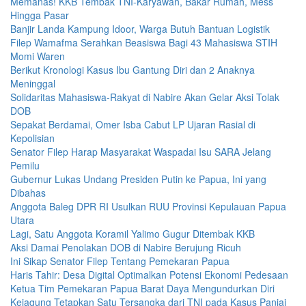
Memanas! KKB Tembak TNI-Karyawan, Bakar Rumah, Mess
Hingga Pasar
Banjir Landa Kampung Idoor, Warga Butuh Bantuan Logistik
Filep Wamafma Serahkan Beasiswa Bagi 43 Mahasiswa STIH
Momi Waren
Berikut Kronologi Kasus Ibu Gantung Diri dan 2 Anaknya
Meninggal
Solidaritas Mahasiswa-Rakyat di Nabire Akan Gelar Aksi Tolak
DOB
Sepakat Berdamai, Omer Isba Cabut LP Ujaran Rasial di
Kepolisian
Senator Filep Harap Masyarakat Waspadai Isu SARA Jelang
Pemilu
Gubernur Lukas Undang Presiden Putin ke Papua, Ini yang
Dibahas
Anggota Baleg DPR RI Usulkan RUU Provinsi Kepulauan Papua
Utara
Lagi, Satu Anggota Koramil Yalimo Gugur Ditembak KKB
Aksi Damai Penolakan DOB di Nabire Berujung Ricuh
Ini Sikap Senator Filep Tentang Pemekaran Papua
Haris Tahir: Desa Digital Optimalkan Potensi Ekonomi Pedesaan
Ketua Tim Pemekaran Papua Barat Daya Mengundurkan Diri
Kejagung Tetapkan Satu Tersangka dari TNI pada Kasus Paniai