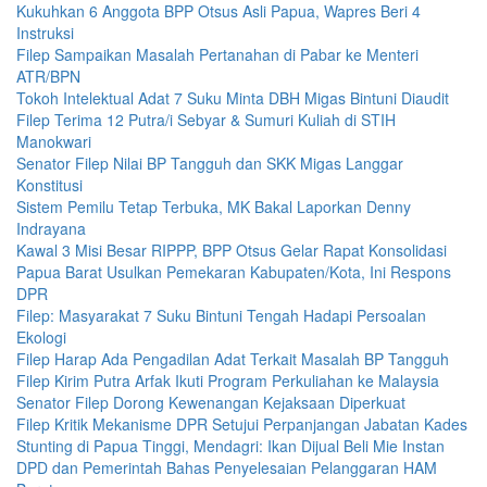
Kukuhkan 6 Anggota BPP Otsus Asli Papua, Wapres Beri 4
Instruksi
Filep Sampaikan Masalah Pertanahan di Pabar ke Menteri
ATR/BPN
Tokoh Intelektual Adat 7 Suku Minta DBH Migas Bintuni Diaudit
Filep Terima 12 Putra/i Sebyar & Sumuri Kuliah di STIH
Manokwari
Senator Filep Nilai BP Tangguh dan SKK Migas Langgar
Konstitusi
Sistem Pemilu Tetap Terbuka, MK Bakal Laporkan Denny
Indrayana
Kawal 3 Misi Besar RIPPP, BPP Otsus Gelar Rapat Konsolidasi
Papua Barat Usulkan Pemekaran Kabupaten/Kota, Ini Respons
DPR
Filep: Masyarakat 7 Suku Bintuni Tengah Hadapi Persoalan
Ekologi
Filep Harap Ada Pengadilan Adat Terkait Masalah BP Tangguh
Filep Kirim Putra Arfak Ikuti Program Perkuliahan ke Malaysia
Senator Filep Dorong Kewenangan Kejaksaan Diperkuat
Filep Kritik Mekanisme DPR Setujui Perpanjangan Jabatan Kades
Stunting di Papua Tinggi, Mendagri: Ikan Dijual Beli Mie Instan
DPD dan Pemerintah Bahas Penyelesaian Pelanggaran HAM