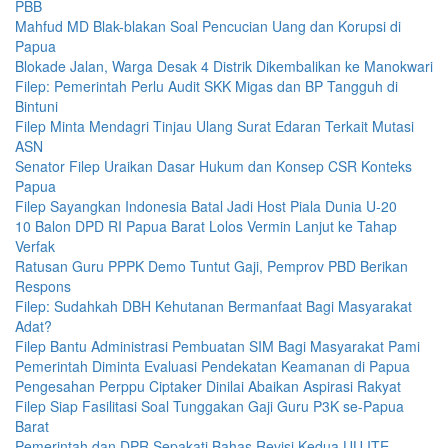
PBB
Mahfud MD Blak-blakan Soal Pencucian Uang dan Korupsi di
Papua
Blokade Jalan, Warga Desak 4 Distrik Dikembalikan ke Manokwari
Filep: Pemerintah Perlu Audit SKK Migas dan BP Tangguh di
Bintuni
Filep Minta Mendagri Tinjau Ulang Surat Edaran Terkait Mutasi
ASN
Senator Filep Uraikan Dasar Hukum dan Konsep CSR Konteks
Papua
Filep Sayangkan Indonesia Batal Jadi Host Piala Dunia U-20
10 Balon DPD RI Papua Barat Lolos Vermin Lanjut ke Tahap
Verfak
Ratusan Guru PPPK Demo Tuntut Gaji, Pemprov PBD Berikan
Respons
Filep: Sudahkah DBH Kehutanan Bermanfaat Bagi Masyarakat
Adat?
Filep Bantu Administrasi Pembuatan SIM Bagi Masyarakat Pami
Pemerintah Diminta Evaluasi Pendekatan Keamanan di Papua
Pengesahan Perppu Ciptaker Dinilai Abaikan Aspirasi Rakyat
Filep Siap Fasilitasi Soal Tunggakan Gaji Guru P3K se-Papua
Barat
Pemerintah dan DPR Sepakati Bahas Revisi Kedua UU ITE