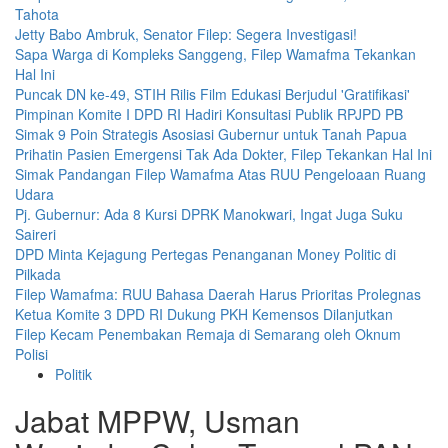
Tahota
Jetty Babo Ambruk, Senator Filep: Segera Investigasi!
Sapa Warga di Kompleks Sanggeng, Filep Wamafma Tekankan
Hal Ini
Puncak DN ke-49, STIH Rilis Film Edukasi Berjudul 'Gratifikasi'
Pimpinan Komite I DPD RI Hadiri Konsultasi Publik RPJPD PB
Simak 9 Poin Strategis Asosiasi Gubernur untuk Tanah Papua
Prihatin Pasien Emergensi Tak Ada Dokter, Filep Tekankan Hal Ini
Simak Pandangan Filep Wamafma Atas RUU Pengeloaan Ruang
Udara
Pj. Gubernur: Ada 8 Kursi DPRK Manokwari, Ingat Juga Suku
Saireri
DPD Minta Kejagung Pertegas Penanganan Money Politic di
Pilkada
Filep Wamafma: RUU Bahasa Daerah Harus Prioritas Prolegnas
Ketua Komite 3 DPD RI Dukung PKH Kemensos Dilanjutkan
Filep Kecam Penembakan Remaja di Semarang oleh Oknum
Polisi
Politik
Jabat MPPW, Usman