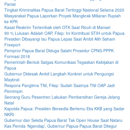
Paniai
Tingkat Kriminalitas Papua Barat Tertinggi Nasional Selama 2020
Masyarakat Papua Laporkan Proyek Mangkrak Miliaran Rupiah
ke KPK
Kasat Reskrim Tertembak oleh OTK Saat Ricuh di Mansel
90 % Lulusan Adalah OAP, Filep: Ini Kontribusi STIH untuk Papua
Presiden Dibayangi Isu Papua Lepas Saat Ambil Alih Saham
Freeport
Pemprov Papua Barat Diduga Salahi Prosedur CPNS-PPPK
Formasi 2018
Pemerintah Bentuk Satgas Komunikasi Tegaskan Kebijakan di
Papua
Gubernur Didesak Ambil Langkah Konkret untuk Pengungsi
Maybrat
Respons Panglima TNI, Filep: Sudah Saatnya TNI OAP Jadi
Pemimpin
Seorang Guru Pesantren Lakukan Pembersihan Gereja Jelang
Natal
Kapolda Papua: Presiden Bersedia Bertemu Eks KKB yang Sadar
NKRI
Gubernur dan Sekda Papua Barat Tak Open House Saat Nataru
Kas Pemda ‘Ngendap’, Gubernur Papua-Papua Barat Ditegur