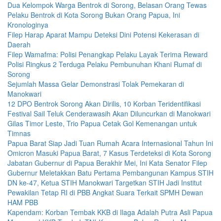
Dua Kelompok Warga Bentrok di Sorong, Belasan Orang Tewas
Pelaku Bentrok di Kota Sorong Bukan Orang Papua, Ini
Kronologinya
Filep Harap Aparat Mampu Deteksi Dini Potensi Kekerasan di
Daerah
Filep Wamafma: Polisi Penangkap Pelaku Layak Terima Reward
Polisi Ringkus 2 Terduga Pelaku Pembunuhan Khani Rumaf di
Sorong
Sejumlah Massa Gelar Demonstrasi Tolak Pemekaran di
Manokwari
12 DPO Bentrok Sorong Akan Dirilis, 10 Korban Teridentifikasi
Festival Sail Teluk Cenderawasih Akan Diluncurkan di Manokwari
Gilas Timor Leste, Trio Papua Cetak Gol Kemenangan untuk
Timnas
Papua Barat Siap Jadi Tuan Rumah Acara Internasional Tahun Ini
Omicron Masuki Papua Barat, 7 Kasus Terdeteksi di Kota Sorong
Jabatan Gubernur di Papua Berakhir Mei, Ini Kata Senator Filep
Gubernur Meletakkan Batu Pertama Pembangunan Kampus STIH
DN ke-47, Ketua STIH Manokwari Targetkan STIH Jadi Institut
Pewakilan Tetap RI di PBB Angkat Suara Terkait SPMH Dewan
HAM PBB
Kapendam: Korban Tembak KKB di Ilaga Adalah Putra Asli Papua