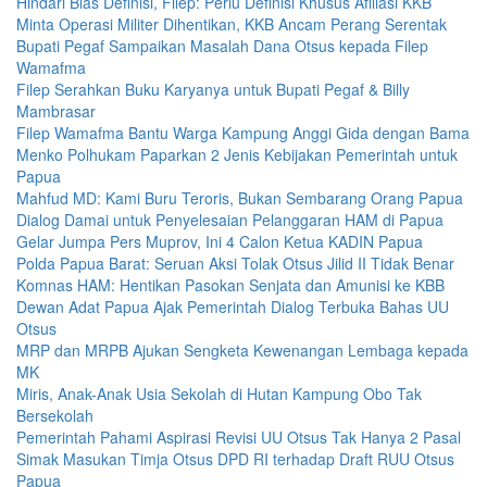
Hindari Bias Definisi, Filep: Perlu Definisi Khusus Afiliasi KKB
Minta Operasi Militer Dihentikan, KKB Ancam Perang Serentak
Bupati Pegaf Sampaikan Masalah Dana Otsus kepada Filep
Wamafma
Filep Serahkan Buku Karyanya untuk Bupati Pegaf & Billy
Mambrasar
Filep Wamafma Bantu Warga Kampung Anggi Gida dengan Bama
Menko Polhukam Paparkan 2 Jenis Kebijakan Pemerintah untuk
Papua
Mahfud MD: Kami Buru Teroris, Bukan Sembarang Orang Papua
Dialog Damai untuk Penyelesaian Pelanggaran HAM di Papua
Gelar Jumpa Pers Muprov, Ini 4 Calon Ketua KADIN Papua
Polda Papua Barat: Seruan Aksi Tolak Otsus Jilid II Tidak Benar
Komnas HAM: Hentikan Pasokan Senjata dan Amunisi ke KBB
Dewan Adat Papua Ajak Pemerintah Dialog Terbuka Bahas UU
Otsus
MRP dan MRPB Ajukan Sengketa Kewenangan Lembaga kepada
MK
Miris, Anak-Anak Usia Sekolah di Hutan Kampung Obo Tak
Bersekolah
Pemerintah Pahami Aspirasi Revisi UU Otsus Tak Hanya 2 Pasal
Simak Masukan Timja Otsus DPD RI terhadap Draft RUU Otsus
Papua