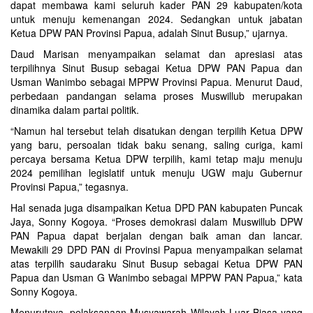
dapat membawa kami seluruh kader PAN 29 kabupaten/kota
untuk menuju kemenangan 2024. Sedangkan untuk jabatan
Ketua DPW PAN Provinsi Papua, adalah Sinut Busup,” ujarnya.
Daud Marisan menyampaikan selamat dan apresiasi atas
terpilihnya Sinut Busup sebagai Ketua DPW PAN Papua dan
Usman Wanimbo sebagai MPPW Provinsi Papua. Menurut Daud,
perbedaan pandangan selama proses Muswillub merupakan
dinamika dalam partai politik.
“Namun hal tersebut telah disatukan dengan terpilih Ketua DPW
yang baru, persoalan tidak baku senang, saling curiga, kami
percaya bersama Ketua DPW terpilih, kami tetap maju menuju
2024 pemilihan legislatif untuk menuju UGW maju Gubernur
Provinsi Papua,” tegasnya.
Hal senada juga disampaikan Ketua DPD PAN kabupaten Puncak
Jaya, Sonny Kogoya. “Proses demokrasi dalam Muswillub DPW
PAN Papua dapat berjalan dengan baik aman dan lancar.
Mewakili 29 DPD PAN di Provinsi Papua menyampaikan selamat
atas terpilih saudaraku Sinut Busup sebagai Ketua DPW PAN
Papua dan Usman G Wanimbo sebagai MPPW PAN Papua,” kata
Sonny Kogoya.
Menurutnya, pelaksanaan Musyawarah Wilayah Luar Biasa yang