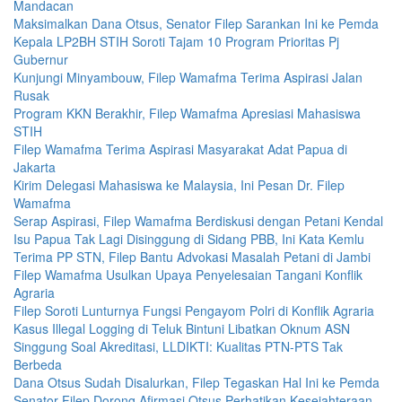
Mandacan
Maksimalkan Dana Otsus, Senator Filep Sarankan Ini ke Pemda
Kepala LP2BH STIH Soroti Tajam 10 Program Prioritas Pj
Gubernur
Kunjungi Minyambouw, Filep Wamafma Terima Aspirasi Jalan
Rusak
Program KKN Berakhir, Filep Wamafma Apresiasi Mahasiswa
STIH
Filep Wamafma Terima Aspirasi Masyarakat Adat Papua di
Jakarta
Kirim Delegasi Mahasiswa ke Malaysia, Ini Pesan Dr. Filep
Wamafma
Serap Aspirasi, Filep Wamafma Berdiskusi dengan Petani Kendal
Isu Papua Tak Lagi Disinggung di Sidang PBB, Ini Kata Kemlu
Terima PP STN, Filep Bantu Advokasi Masalah Petani di Jambi
Filep Wamafma Usulkan Upaya Penyelesaian Tangani Konflik
Agraria
Filep Soroti Lunturnya Fungsi Pengayom Polri di Konflik Agraria
Kasus Illegal Logging di Teluk Bintuni Libatkan Oknum ASN
Singgung Soal Akreditasi, LLDIKTI: Kualitas PTN-PTS Tak
Berbeda
Dana Otsus Sudah Disalurkan, Filep Tegaskan Hal Ini ke Pemda
Senator Filep Dorong Afirmasi Otsus Perhatikan Kesejahteraan