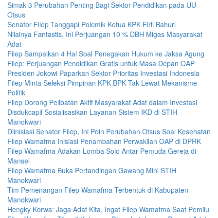
Simak 3 Perubahan Penting Bagi Sektor Pendidikan pada UU
Otsus
Senator Filep Tanggapi Polemik Ketua KPK Firli Bahuri
Nilainya Fantastis, Ini Perjuangan 10 % DBH Migas Masyarakat
Adat
Filep Sampaikan 4 Hal Soal Penegakan Hukum ke Jaksa Agung
Filep: Perjuangan Pendidikan Gratis untuk Masa Depan OAP
Presiden Jokowi Paparkan Sektor Prioritas Investasi Indonesia
Filep Minta Seleksi Pimpinan KPK-BPK Tak Lewat Mekanisme
Politik
Filep Dorong Pelibatan Aktif Masyarakat Adat dalam Investasi
Disdukcapil Sosialisasikan Layanan Sistem IKD di STIH
Manokwari
Diinisiasi Senator Filep, Ini Poin Perubahan Otsus Soal Kesehatan
Filep Wamafma Inisiasi Penambahan Perwakilan OAP di DPRK
Filep Wamafma Adakan Lomba Solo Antar Pemuda Gereja di
Mansel
Filep Wamafma Buka Pertandingan Gawang Mini STIH
Manokwari
Tim Pemenangan Filep Wamafma Terbentuk di Kabupaten
Manokwari
Hengky Korwa: Jaga Adat Kita, Ingat Filep Wamafma Saat Pemilu