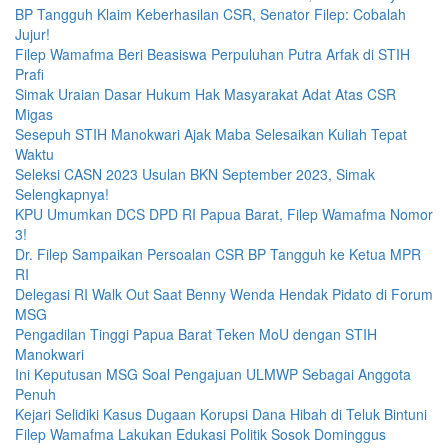
BP Tangguh Klaim Keberhasilan CSR, Senator Filep: Cobalah
Jujur!
Filep Wamafma Beri Beasiswa Perpuluhan Putra Arfak di STIH
Prafi
Simak Uraian Dasar Hukum Hak Masyarakat Adat Atas CSR
Migas
Sesepuh STIH Manokwari Ajak Maba Selesaikan Kuliah Tepat
Waktu
Seleksi CASN 2023 Usulan BKN September 2023, Simak
Selengkapnya!
KPU Umumkan DCS DPD RI Papua Barat, Filep Wamafma Nomor
3!
Dr. Filep Sampaikan Persoalan CSR BP Tangguh ke Ketua MPR
RI
Delegasi RI Walk Out Saat Benny Wenda Hendak Pidato di Forum
MSG
Pengadilan Tinggi Papua Barat Teken MoU dengan STIH
Manokwari
Ini Keputusan MSG Soal Pengajuan ULMWP Sebagai Anggota
Penuh
Kejari Selidiki Kasus Dugaan Korupsi Dana Hibah di Teluk Bintuni
Filep Wamafma Lakukan Edukasi Politik Sosok Dominggus