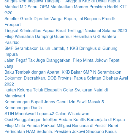
Satgas Nemangkawi Tangkap 1 Anggota KKB di Dekai Papua
Mahfud MD Sebut OPM Manfaatkan Momen Presiden Hadiri KTT
G20
Smelter Gresik Diprotes Warga Papua, Ini Respons Presdir
Freeport
Tingkat Kriminalitas Papua Barat Tertinggi Nasional Selama 2020
Filep Wamafma Dampingi Gubernur Resmikan GKI Bahtera
Pasirido
SMP Serambakon Luluh Lantak, 1 KKB Diringkus di Gunung
Impura
Jalan Pegaf Tak Juga Dianggarkan, Filep Minta Jokowi Tepati
Janji
Baku Tembak dengan Aparat, KKB Bakar SMP N Serambakon
Dokumen Diserahkan, DOB Provinsi Papua Selatan Dibahas Awal
2022
Ikatan Kelurga Teluk Elpaputih Gelar Syukuran Natal di
Manokwari
Kemenangan Bupati Johny Cabut Izin Sawit Masuk 5
Kemenangan Dunia
STIH Manokwari Lepas 42 Calon Wisudawan
Opsi Penggalangan Intelijen Redam Konflik Bersenjata di Papua
Filep Minta Pemda Perkuat Mitigasi Bencana di Pesisir Rufei
Peringatan HAM Sedunia, Presiden Jokowi Singgung Kasus