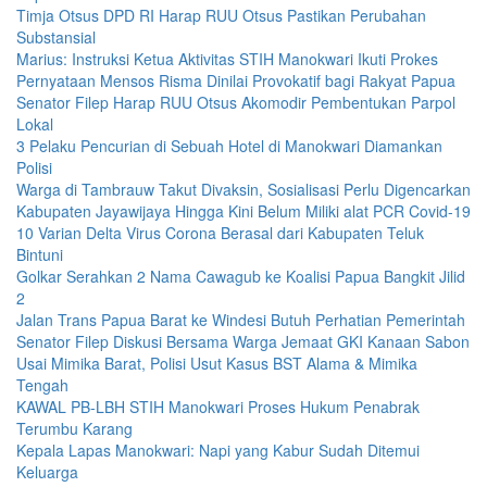
Timja Otsus DPD RI Harap RUU Otsus Pastikan Perubahan
Substansial
Marius: Instruksi Ketua Aktivitas STIH Manokwari Ikuti Prokes
Pernyataan Mensos Risma Dinilai Provokatif bagi Rakyat Papua
Senator Filep Harap RUU Otsus Akomodir Pembentukan Parpol
Lokal
3 Pelaku Pencurian di Sebuah Hotel di Manokwari Diamankan
Polisi
Warga di Tambrauw Takut Divaksin, Sosialisasi Perlu Digencarkan
Kabupaten Jayawijaya Hingga Kini Belum Miliki alat PCR Covid-19
10 Varian Delta Virus Corona Berasal dari Kabupaten Teluk
Bintuni
Golkar Serahkan 2 Nama Cawagub ke Koalisi Papua Bangkit Jilid
2
Jalan Trans Papua Barat ke Windesi Butuh Perhatian Pemerintah
Senator Filep Diskusi Bersama Warga Jemaat GKI Kanaan Sabon
Usai Mimika Barat, Polisi Usut Kasus BST Alama & Mimika
Tengah
KAWAL PB-LBH STIH Manokwari Proses Hukum Penabrak
Terumbu Karang
Kepala Lapas Manokwari: Napi yang Kabur Sudah Ditemui
Keluarga