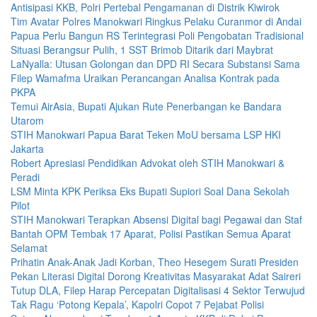
Antisipasi KKB, Polri Pertebal Pengamanan di Distrik Kiwirok
Tim Avatar Polres Manokwari Ringkus Pelaku Curanmor di Andai
Papua Perlu Bangun RS Terintegrasi Poli Pengobatan Tradisional
Situasi Berangsur Pulih, 1 SST Brimob Ditarik dari Maybrat
LaNyalla: Utusan Golongan dan DPD RI Secara Substansi Sama
Filep Wamafma Uraikan Perancangan Analisa Kontrak pada
PKPA
Temui AirAsia, Bupati Ajukan Rute Penerbangan ke Bandara
Utarom
STIH Manokwari Papua Barat Teken MoU bersama LSP HKI
Jakarta
Robert Apresiasi Pendidikan Advokat oleh STIH Manokwari &
Peradi
LSM Minta KPK Periksa Eks Bupati Supiori Soal Dana Sekolah
Pilot
STIH Manokwari Terapkan Absensi Digital bagi Pegawai dan Staf
Bantah OPM Tembak 17 Aparat, Polisi Pastikan Semua Aparat
Selamat
Prihatin Anak-Anak Jadi Korban, Theo Hesegem Surati Presiden
Pekan Literasi Digital Dorong Kreativitas Masyarakat Adat Saireri
Tutup DLA, Filep Harap Percepatan Digitalisasi 4 Sektor Terwujud
Tak Ragu ‘Potong Kepala’, Kapolri Copot 7 Pejabat Polisi