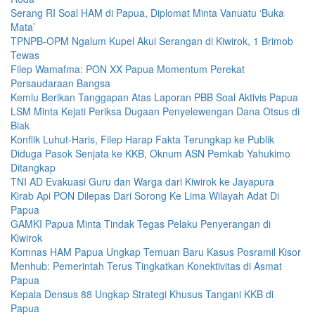
Serang RI Soal HAM di Papua, Diplomat Minta Vanuatu ‘Buka
Mata’
TPNPB-OPM Ngalum Kupel Akui Serangan di Kiwirok, 1 Brimob
Tewas
Filep Wamafma: PON XX Papua Momentum Perekat
Persaudaraan Bangsa
Kemlu Berikan Tanggapan Atas Laporan PBB Soal Aktivis Papua
LSM Minta Kejati Periksa Dugaan Penyelewengan Dana Otsus di
Biak
Konflik Luhut-Haris, Filep Harap Fakta Terungkap ke Publik
Diduga Pasok Senjata ke KKB, Oknum ASN Pemkab Yahukimo
Ditangkap
TNI AD Evakuasi Guru dan Warga dari Kiwirok ke Jayapura
Kirab Api PON Dilepas Dari Sorong Ke Lima Wilayah Adat Di
Papua
GAMKI Papua Minta Tindak Tegas Pelaku Penyerangan di
Kiwirok
Komnas HAM Papua Ungkap Temuan Baru Kasus Posramil Kisor
Menhub: Pemerintah Terus Tingkatkan Konektivitas di Asmat
Papua
Kepala Densus 88 Ungkap Strategi Khusus Tangani KKB di
Papua