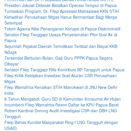
Presiden Jokowi Didesak Batalkan Operasi Tempur di Papua
Tuntaskan Program, Dr. Filep Apresiasi Mahasiswa KKN STIH
Kehadiran Perusahaan Migas Harus Bermanfaat Bagi Warga
Setempat
Tokoh Agama Nilai Penanganan Korupsi di Papua Diskriminatif
Senator Filep Tanggapi Upaya Penyelamatan Pilot Susi Air di
Papua
Sejumlah Pejabat Daerah Terindikasi Terlibat dan Biayai KKB
Nduga
Tersendat Berbulan-Bulan, Gaji Guru PPPK Papua Segera
Dibayar
Senator Filep Tanggapi Rilis Kontribusi BP Tangguh untuk Papua
Filep Kritik Kebijakan Investasi Soal Aturan CSR Perusahaan
Migas
Filep Wamafma Kenalkan STIH Manokwari di JNU New Delhi
India
8 Tahun Mengabdi, Guru SD di Kamundan Konsumsi Air Hujan
Incumbent Filep Wamafma Resmi Daftar ke KPU Papua Barat
Robert Kardinal Dorong Audit-Investigasi CSR dan DBH LNG
Tangguh
Filep Bahas Kondisi Masyarakat Ring I LNG Tangguh dengan
USAID