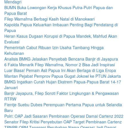
Mendagri
BUMN Buka Lowongan Kerja Khusus Putra-Putri Papua dan
Papua Barat
Filep Wamafma Berbagi Kasih Natal di Manokwari
Kapolda Papua Keluarkan Imbauan Penting Bagi Pendatang di
Papua
Heran Kasus Dugaan Korupsi di Papua Mandek, Mahfud Akan
Evaluasi
Pemerintah Cabut Ribuan Izin Usaha Tambang Hingga
Kehutanan
Analisis BMKG Jelaskan Penyebab Bencana Banjir di Jayapura
6 Fakta Menarik Filep Wamafma, Nomor 2 Bisa Jadi Inspirasi
Luar Biasa! Pemain Asli Papua Ini Akan Berlaga di Liga Eropa
Mantan Pejabat Pemprov Papua Gugat Jokowi ke PTUN Jakarta
BMKG Ingatkan Curah Hujan Ekstrem Papua-Papua Barat 14-17
Januari
Banjir Jayapura, Filep Soroti Faktor Lingkungan & Pengawasan
RTRW
Fientje Suebu Dubes Perempuan Pertama Papua untuk Selandia
Baru
Polri: OAP Jadi Sasaran Pembinaan Operasi Damai Cartenz 2022
Senator Filep Kritisi Penyebutan OAP Target Pembinaan Cartenz
TPNPB-OPM Tanggapi Perubahan Nama Operasi Jadi Damai