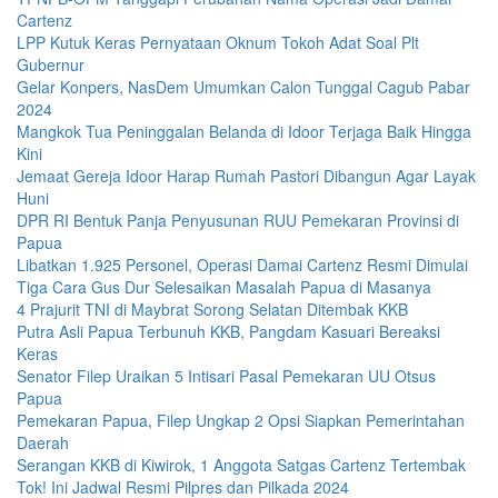
Cartenz
LPP Kutuk Keras Pernyataan Oknum Tokoh Adat Soal Plt
Gubernur
Gelar Konpers, NasDem Umumkan Calon Tunggal Cagub Pabar
2024
Mangkok Tua Peninggalan Belanda di Idoor Terjaga Baik Hingga
Kini
Jemaat Gereja Idoor Harap Rumah Pastori Dibangun Agar Layak
Huni
DPR RI Bentuk Panja Penyusunan RUU Pemekaran Provinsi di
Papua
Libatkan 1.925 Personel, Operasi Damai Cartenz Resmi Dimulai
Tiga Cara Gus Dur Selesaikan Masalah Papua di Masanya
4 Prajurit TNI di Maybrat Sorong Selatan Ditembak KKB
Putra Asli Papua Terbunuh KKB, Pangdam Kasuari Bereaksi
Keras
Senator Filep Uraikan 5 Intisari Pasal Pemekaran UU Otsus
Papua
Pemekaran Papua, Filep Ungkap 2 Opsi Siapkan Pemerintahan
Daerah
Serangan KKB di Kiwirok, 1 Anggota Satgas Cartenz Tertembak
Tok! Ini Jadwal Resmi Pilpres dan Pilkada 2024