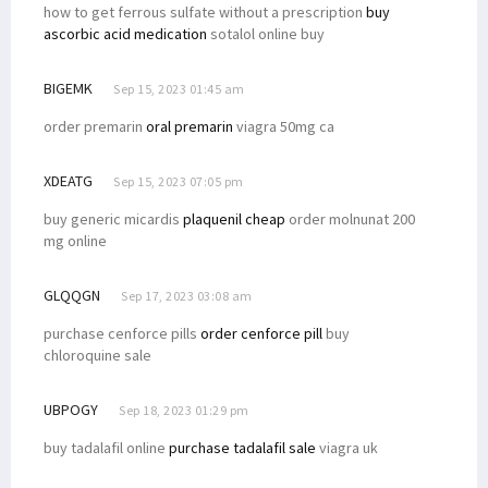
how to get ferrous sulfate without a prescription
buy
ascorbic acid medication
sotalol online buy
BIGEMK
Sep 15, 2023 01:45 am
order premarin
oral premarin
viagra 50mg ca
XDEATG
Sep 15, 2023 07:05 pm
buy generic micardis
plaquenil cheap
order molnunat 200
mg online
GLQQGN
Sep 17, 2023 03:08 am
purchase cenforce pills
order cenforce pill
buy
chloroquine sale
UBPOGY
Sep 18, 2023 01:29 pm
buy tadalafil online
purchase tadalafil sale
viagra uk