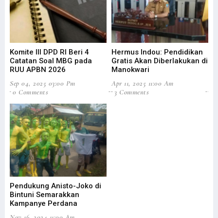
Komite III DPD RI Beri 4
Hermus Indou: Pendidikan
Wa
Catatan Soal MBG pada
Gratis Akan Diberlakukan di
Ta
RUU APBN 2026
Manokwari
D
Sep 04, 2025 03:00 Pm
Apr 11, 2025 11:00 Am
Oct
0 Comments
3 Comments
1 
Pendukung Anisto-Joko di
Le
Bintuni Semarakkan
In
Kampanye Perdana
Pi
Nov 16, 2024 11:00 Am
Aug