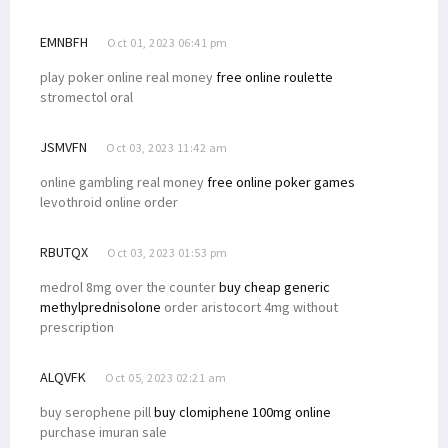
EMNBFH
Oct 01, 2023 06:41 pm
play poker online real money
free online roulette
stromectol oral
JSMVFN
Oct 03, 2023 11:42 am
online gambling real money
free online poker games
levothroid online order
RBUTQX
Oct 03, 2023 01:53 pm
medrol 8mg over the counter
buy cheap generic
methylprednisolone
order aristocort 4mg without
prescription
ALQVFK
Oct 05, 2023 02:21 am
buy serophene pill
buy clomiphene 100mg online
purchase imuran sale