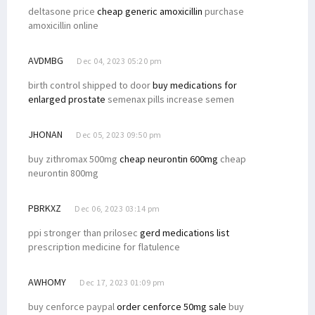
deltasone price
cheap generic amoxicillin
purchase
amoxicillin online
AVDMBG
Dec 04, 2023 05:20 pm
birth control shipped to door
buy medications for
enlarged prostate
semenax pills increase semen
JHONAN
Dec 05, 2023 09:50 pm
buy zithromax 500mg
cheap neurontin 600mg
cheap
neurontin 800mg
PBRKXZ
Dec 06, 2023 03:14 pm
ppi stronger than prilosec
gerd medications list
prescription medicine for flatulence
AWHOMY
Dec 17, 2023 01:09 pm
buy cenforce paypal
order cenforce 50mg sale
buy