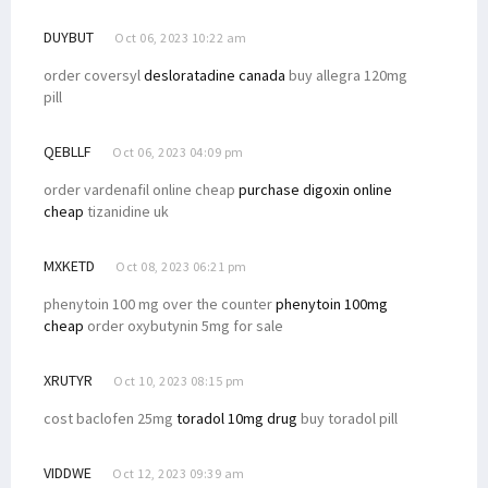
DUYBUT
Oct 06, 2023 10:22 am
order coversyl
desloratadine canada
buy allegra 120mg
pill
QEBLLF
Oct 06, 2023 04:09 pm
order vardenafil online cheap
purchase digoxin online
cheap
tizanidine uk
MXKETD
Oct 08, 2023 06:21 pm
phenytoin 100 mg over the counter
phenytoin 100mg
cheap
order oxybutynin 5mg for sale
XRUTYR
Oct 10, 2023 08:15 pm
cost baclofen 25mg
toradol 10mg drug
buy toradol pill
VIDDWE
Oct 12, 2023 09:39 am