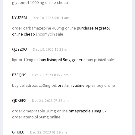
glycomet 1000mg online cheap
UYUZPM
Dec 18, 2023 04:14 am
order carbamazepine 400mg online
purchase tegretol
online cheap
lincomycin sale
QZYZXO
Dec 19, 2023 10:23 am
lipitor 10mg uk
buy lisinopril 5mg generic
buy prinivil sale
PZFQNS
Dec 20, 2023 09:27 pm
buy cefadroxil 250mg pill
oral lamivudine
epivir buy online
QDKEFX
Dec 21, 2023 07:37 am
order omeprazole 20mg online
omeprazole 10mg uk
order atenolol 50mg online
GFIULU
Dec 22, 2023 01:19 am