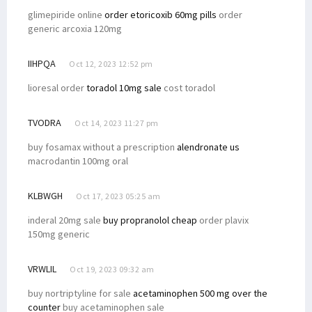
glimepiride online
order etoricoxib 60mg pills
order
generic arcoxia 120mg
IIHPQA
Oct 12, 2023 12:52 pm
lioresal order
toradol 10mg sale
cost toradol
TVODRA
Oct 14, 2023 11:27 pm
buy fosamax without a prescription
alendronate us
macrodantin 100mg oral
KLBWGH
Oct 17, 2023 05:25 am
inderal 20mg sale
buy propranolol cheap
order plavix
150mg generic
VRWLIL
Oct 19, 2023 09:32 am
buy nortriptyline for sale
acetaminophen 500 mg over the
counter
buy acetaminophen sale