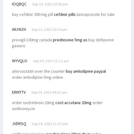
IOQBQC
Sep 19, 2023 10:06 pm
buy cefdinir 300 mg pill
cefdinir pills
lansoprazole for sale
WLYNZH
Sep 21, 2023 10:29 pm
provigil 100mg canada
prednisone 5mg us
buy deltasone
generic
WYVQLO
Sep 24, 2023 12:11 am
atorvastatin over the counter
buy amlodipine paypal
order amlodipine 5mg online
ERMTTV
Sep 24, 2023 04:32 am
order isotretinoin 20mg
cost accutane 20mg
order
azithromycin
JVDRSQ
Sep 26, 2023 11:23 am