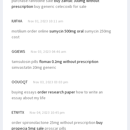
purchase ranitidine sale
buy zantac 300mg without
prescription
buy generic celecoxib for sale
IUIFHA
Nov 01, 2023 10:11 am
motilium order online
sumycin 500mg oral
sumycin 250mg
cost
GGIEWS
Nov 03, 2023 04:46 am
tamsulosin pills
flomax 0.2mg without prescription
simvastatin 20mg generic
OOUOQT
Nov 03, 2023 03:03 pm
buying essays
order research paper
how to write an
essay about my life
ETNYTX
Nov 04, 2023 10:45 pm
order spironolactone 25mg without prescription
buy
propecia 5mg sale
proscar pills