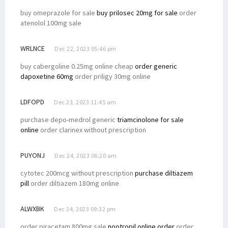
buy omeprazole for sale
buy prilosec 20mg for sale
order
atenolol 100mg sale
WRLNCE
Dec 22, 2023 05:46 pm
buy cabergoline 0.25mg online cheap
order generic
dapoxetine 60mg
order priligy 30mg online
LDFOPD
Dec 23, 2023 11:45 am
purchase depo-medrol generic
triamcinolone for sale
online
order clarinex without prescription
PUYONJ
Dec 24, 2023 06:20 am
cytotec 200mcg without prescription
purchase diltiazem
pill
order diltiazem 180mg online
ALWXBK
Dec 24, 2023 09:32 pm
order piracetam 800mg sale
nootropil online order
order