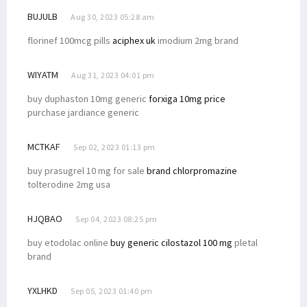
BUJULB
Aug 30, 2023 05:28 am
florinef 100mcg pills
aciphex uk
imodium 2mg brand
WIYATM
Aug 31, 2023 04:01 pm
buy duphaston 10mg generic
forxiga 10mg price
purchase jardiance generic
MCTKAF
Sep 02, 2023 01:13 pm
buy prasugrel 10 mg for sale
brand chlorpromazine
tolterodine 2mg usa
HJQBAO
Sep 04, 2023 08:25 pm
buy etodolac online
buy generic cilostazol 100 mg
pletal
brand
YXLHKD
Sep 05, 2023 01:40 pm