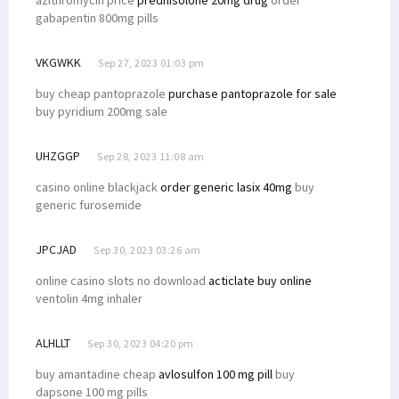
azithromycin price
prednisolone 20mg drug
order
gabapentin 800mg pills
VKGWKK
Sep 27, 2023 01:03 pm
buy cheap pantoprazole
purchase pantoprazole for sale
buy pyridium 200mg sale
UHZGGP
Sep 28, 2023 11:08 am
casino online blackjack
order generic lasix 40mg
buy
generic furosemide
JPCJAD
Sep 30, 2023 03:26 am
online casino slots no download
acticlate buy online
ventolin 4mg inhaler
ALHLLT
Sep 30, 2023 04:20 pm
buy amantadine cheap
avlosulfon 100 mg pill
buy
dapsone 100 mg pills