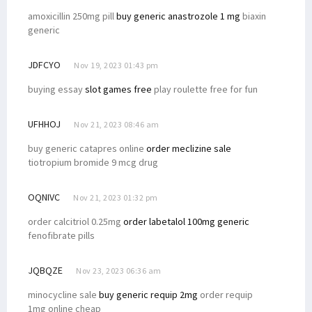
amoxicillin 250mg pill
buy generic anastrozole 1 mg
biaxin
generic
JDFCYO
Nov 19, 2023 01:43 pm
buying essay
slot games free
play roulette free for fun
UFHHOJ
Nov 21, 2023 08:46 am
buy generic catapres online
order meclizine sale
tiotropium bromide 9 mcg drug
OQNIVC
Nov 21, 2023 01:32 pm
order calcitriol 0.25mg
order labetalol 100mg generic
fenofibrate pills
JQBQZE
Nov 23, 2023 06:36 am
minocycline sale
buy generic requip 2mg
order requip
1mg online cheap