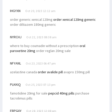
IHGYXN
Oct 20, 2023 12:12 am
order generic xenical 120mg
order xenical 120mg generic
order diltiazem 180mg generic
NYRCHJ
Oct 22, 2023 08:38 am
where to buy coumadin without a prescription
oral
paroxetine 20mg
order reglan 20mg sale
NFYANL
Oct 23, 2023 06:47 pm
azelastine canada
order avalide pill
avapro 150mg pill
PLKKIQ
Oct 25, 2023 07:13 pm
famotidine 20mg for sale
pepcid 40mg pills
purchase
tacrolimus pills
FRPGXY
Oct 28, 2023 12:08 pm