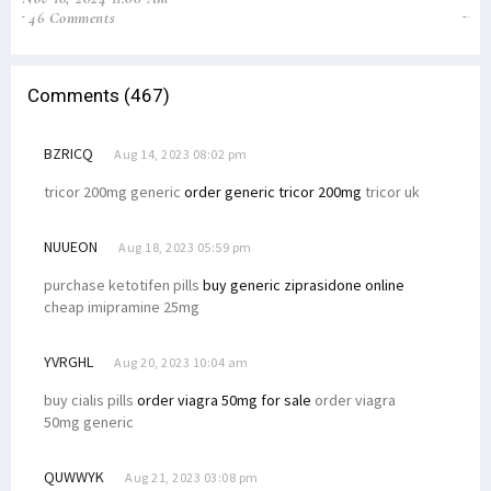
46 Comments
0
Comments (467)
BZRICQ
Aug 14, 2023 08:02 pm
tricor 200mg generic
order generic tricor 200mg
tricor uk
NUUEON
Aug 18, 2023 05:59 pm
purchase ketotifen pills
buy generic ziprasidone online
cheap imipramine 25mg
YVRGHL
Aug 20, 2023 10:04 am
buy cialis pills
order viagra 50mg for sale
order viagra
50mg generic
QUWWYK
Aug 21, 2023 03:08 pm