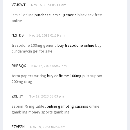
VZJSWT
Nov 15, 2023 05:11 am
lamisil online
purchase lamisil generic
blackjack free
online
NZITDS
Nov 16, 2023 01:39 am
trazodone 100mg generic
buy trazodone online
buy
clindamycin gel for sale
RHBSQX
Nov 17, 2023 05:42 am
term papers writing
buy cefixime 100mg pills
suprax
200mg drug
ZXLFJY
Nov 17, 2023 06:03 pm
aspirin 75 mg tablet
online gambling casinos
online
gambling money sports gambling
FZVPZN
Nov 19, 2023 06:56 am