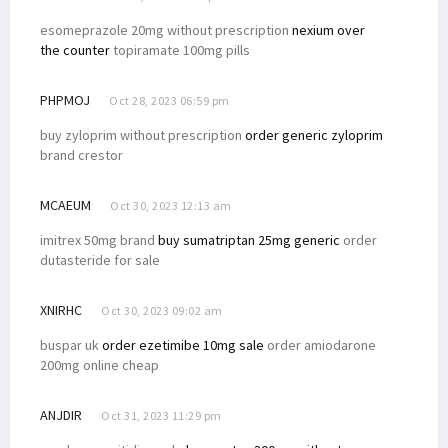
esomeprazole 20mg without prescription
nexium over
the counter
topiramate 100mg pills
PHPMOJ
Oct 28, 2023 06:59 pm
buy zyloprim without prescription
order generic zyloprim
brand crestor
MCAEUM
Oct 30, 2023 12:13 am
imitrex 50mg brand
buy sumatriptan 25mg generic
order
dutasteride for sale
XNIRHC
Oct 30, 2023 09:02 am
buspar uk
order ezetimibe 10mg sale
order amiodarone
200mg online cheap
ANJDIR
Oct 31, 2023 11:29 pm