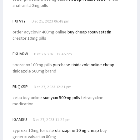
anafranil 50mg pills
FXFVYY
Dec 25, 2023 06:48 pm
order acyclovir 400mg online
buy cheap rosuvastatin
crestor 10mg pills
FKUARW
Dec 26, 2023 12:45 pm
sporanox 100mg pills
purchase tinidazole online cheap
tinidazole 500mg brand
RUQXSP
Dec 27, 2023 12:21 pm
zetia buy online
sumycin 500mg pills
tetracycline
medication
IGAMSU
Dec 27, 2023 11:22 pm
zyprexa 10mg for sale
olanzapine 10mg cheap
buy
generic valsartan 80mg