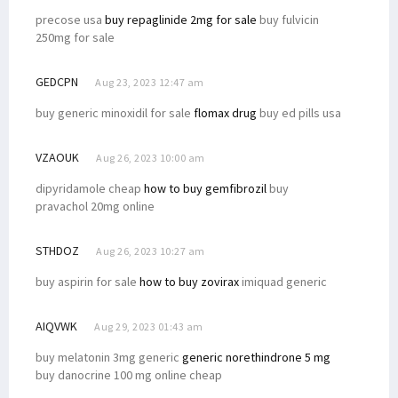
precose usa
buy repaglinide 2mg for sale
buy fulvicin
250mg for sale
GEDCPN
Aug 23, 2023 12:47 am
buy generic minoxidil for sale
flomax drug
buy ed pills usa
VZAOUK
Aug 26, 2023 10:00 am
dipyridamole cheap
how to buy gemfibrozil
buy
pravachol 20mg online
STHDOZ
Aug 26, 2023 10:27 am
buy aspirin for sale
how to buy zovirax
imiquad generic
AIQVWK
Aug 29, 2023 01:43 am
buy melatonin 3mg generic
generic norethindrone 5 mg
buy danocrine 100 mg online cheap