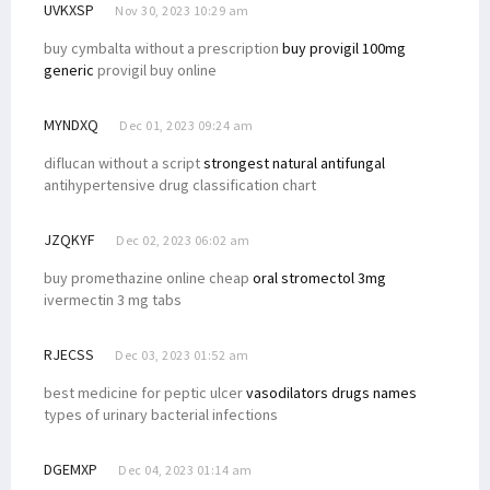
UVKXSP
Nov 30, 2023 10:29 am
buy cymbalta without a prescription
buy provigil 100mg
generic
provigil buy online
MYNDXQ
Dec 01, 2023 09:24 am
diflucan without a script
strongest natural antifungal
antihypertensive drug classification chart
JZQKYF
Dec 02, 2023 06:02 am
buy promethazine online cheap
oral stromectol 3mg
ivermectin 3 mg tabs
RJECSS
Dec 03, 2023 01:52 am
best medicine for peptic ulcer
vasodilators drugs names
types of urinary bacterial infections
DGEMXP
Dec 04, 2023 01:14 am