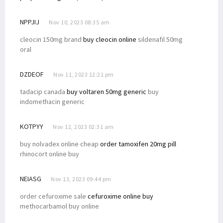
NPPJIJ
Nov 10, 2023 08:35 am
cleocin 150mg brand
buy cleocin online
sildenafil 50mg
oral
DZDEOF
Nov 11, 2023 12:21 pm
tadacip canada
buy voltaren 50mg generic
buy
indomethacin generic
KOTPYY
Nov 12, 2023 02:31 am
buy nolvadex online cheap
order tamoxifen 20mg pill
rhinocort online buy
NEIASG
Nov 13, 2023 09:44 pm
order cefuroxime sale
cefuroxime online buy
methocarbamol buy online