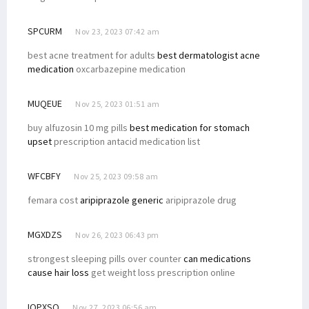
SPCURM
Nov 23, 2023 07:42 am
best acne treatment for adults
best dermatologist acne
medication
oxcarbazepine medication
MUQEUE
Nov 25, 2023 01:51 am
buy alfuzosin 10 mg pills
best medication for stomach
upset
prescription antacid medication list
WFCBFY
Nov 25, 2023 09:58 am
femara cost
aripiprazole generic
aripiprazole drug
MGXDZS
Nov 26, 2023 06:43 pm
strongest sleeping pills over counter
can medications
cause hair loss
get weight loss prescription online
IQPXSQ
Nov 27, 2023 06:56 am