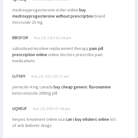
medroxyprogesterone order online
buy
medroxyprogesterone without prescription
brand
microzide 25 mg
BBOFOR
Nov 28, 2023 01:28 pm
subsidised nicotine replacement therapy
pain pill
prescription online
online doctors prescribe pain
medications
UJTVHY
Nov 29, 2023 03:17 am
periactin 4 mg canada
buy cheap generic fluvoxamine
ketoconazole 200mg pill
UQHEUF
Nov 29, 2023 07:48 pm
herpes treatment online usa
can i buy inhalers online
list
of anti diabetic drugs