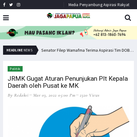
Media Penyambung Aspirasi Rakyat
Senator Filep: Miras Jelas Sumbang Angka Kematian di Papua
Senator Filep Wamafma Terima Aspirasi Tim DOB Manokwari Barat
HEADLINE
NEWS
Politik
JRMK Gugat Aturan Penunjukan Plt Kepala
Daerah oleh Pusat ke MK
By Redaksi
Mar 03, 2022 05:00 Pm
2320 Views