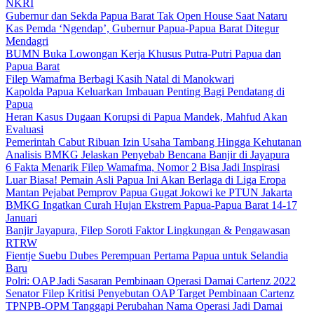
NKRI
Gubernur dan Sekda Papua Barat Tak Open House Saat Nataru
Kas Pemda ‘Ngendap’, Gubernur Papua-Papua Barat Ditegur
Mendagri
BUMN Buka Lowongan Kerja Khusus Putra-Putri Papua dan
Papua Barat
Filep Wamafma Berbagi Kasih Natal di Manokwari
Kapolda Papua Keluarkan Imbauan Penting Bagi Pendatang di
Papua
Heran Kasus Dugaan Korupsi di Papua Mandek, Mahfud Akan
Evaluasi
Pemerintah Cabut Ribuan Izin Usaha Tambang Hingga Kehutanan
Analisis BMKG Jelaskan Penyebab Bencana Banjir di Jayapura
6 Fakta Menarik Filep Wamafma, Nomor 2 Bisa Jadi Inspirasi
Luar Biasa! Pemain Asli Papua Ini Akan Berlaga di Liga Eropa
Mantan Pejabat Pemprov Papua Gugat Jokowi ke PTUN Jakarta
BMKG Ingatkan Curah Hujan Ekstrem Papua-Papua Barat 14-17
Januari
Banjir Jayapura, Filep Soroti Faktor Lingkungan & Pengawasan
RTRW
Fientje Suebu Dubes Perempuan Pertama Papua untuk Selandia
Baru
Polri: OAP Jadi Sasaran Pembinaan Operasi Damai Cartenz 2022
Senator Filep Kritisi Penyebutan OAP Target Pembinaan Cartenz
TPNPB-OPM Tanggapi Perubahan Nama Operasi Jadi Damai