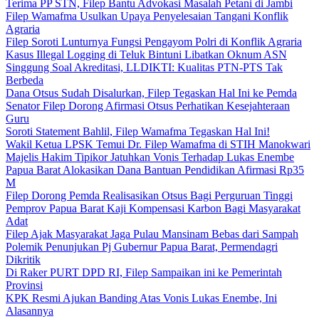
Terima PP STN, Filep Bantu Advokasi Masalah Petani di Jambi
Filep Wamafma Usulkan Upaya Penyelesaian Tangani Konflik
Agraria
Filep Soroti Lunturnya Fungsi Pengayom Polri di Konflik Agraria
Kasus Illegal Logging di Teluk Bintuni Libatkan Oknum ASN
Singgung Soal Akreditasi, LLDIKTI: Kualitas PTN-PTS Tak
Berbeda
Dana Otsus Sudah Disalurkan, Filep Tegaskan Hal Ini ke Pemda
Senator Filep Dorong Afirmasi Otsus Perhatikan Kesejahteraan
Guru
Soroti Statement Bahlil, Filep Wamafma Tegaskan Hal Ini!
Wakil Ketua LPSK Temui Dr. Filep Wamafma di STIH Manokwari
Majelis Hakim Tipikor Jatuhkan Vonis Terhadap Lukas Enembe
Papua Barat Alokasikan Dana Bantuan Pendidikan Afirmasi Rp35
M
Filep Dorong Pemda Realisasikan Otsus Bagi Perguruan Tinggi
Pemprov Papua Barat Kaji Kompensasi Karbon Bagi Masyarakat
Adat
Filep Ajak Masyarakat Jaga Pulau Mansinam Bebas dari Sampah
Polemik Penunjukan Pj Gubernur Papua Barat, Permendagri
Dikritik
Di Raker PURT DPD RI, Filep Sampaikan ini ke Pemerintah
Provinsi
KPK Resmi Ajukan Banding Atas Vonis Lukas Enembe, Ini
Alasannya