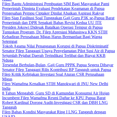
Filep Bantu Administrasi Pembuatan SIM Bagi Masyarakat Pami
Pemerintah Diminta Evaluasi Pendekatan Keamanan di Papua
Pengesahan Perppu Ciptaker Dinilai Abaikan Aspirasi Rakyat
Filep Siap Fasilitasi Soal Tunggakan Gaji Guru P3K se-Papua Barat
Pemerintah dan DPR Sepakati Bahas Revisi Kedua UU ITE
Presiden Jokowi Didesak Batalkan Operasi Tempur di Papua
Tuntaskan Program, Dr. Filep Apresiasi Mahasiswa KKN STIH
Kehadiran Perusahaan Migas Harus Bermanfaat Bagi Warga
Setempat
Tokoh Agama Nilai Penanganan Korupsi di Papua Diskriminatif
Senator Filep Tanggapi Upaya Penyelamatan Pilot Susi Air di Papua
Sejumlah Pejabat Daerah Terindikasi Terlibat dan Biayai KKB
Nduga
Tersendat Berbulan-Bulan, Gaji Guru PPPK Papua Segera Dibayar
Senator Filep Tanggapi Rilis Kontribusi BP Tangguh untuk Papua
Filep Kritik Kebijakan Investasi Soal Aturan CSR Perusahaan
Migas
Filep Wamafma Kenalkan STIH Manokwari di JNU New Delhi
India
8 Tahun Mengabdi, Guru SD di Kamundan Konsumsi Air Hujan
Incumbent Filep Wamafma Resmi Daftar ke KPU Papua Barat
Robert Kardinal Dorong Audit-Investigasi CSR dan DBH LNG
Tangguh
Filep Bahas Kondisi Masyarakat Ring I LNG Tangguh dengan
USAID