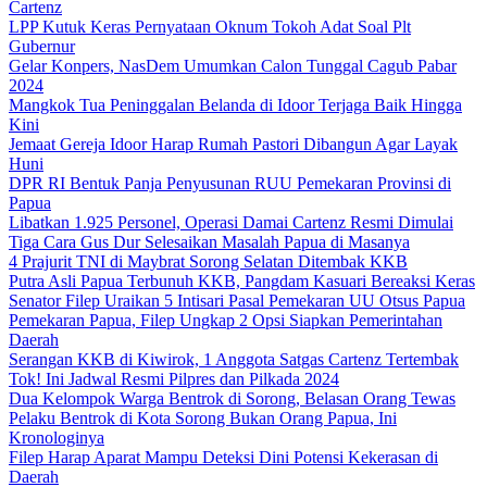
Cartenz
LPP Kutuk Keras Pernyataan Oknum Tokoh Adat Soal Plt
Gubernur
Gelar Konpers, NasDem Umumkan Calon Tunggal Cagub Pabar
2024
Mangkok Tua Peninggalan Belanda di Idoor Terjaga Baik Hingga
Kini
Jemaat Gereja Idoor Harap Rumah Pastori Dibangun Agar Layak
Huni
DPR RI Bentuk Panja Penyusunan RUU Pemekaran Provinsi di
Papua
Libatkan 1.925 Personel, Operasi Damai Cartenz Resmi Dimulai
Tiga Cara Gus Dur Selesaikan Masalah Papua di Masanya
4 Prajurit TNI di Maybrat Sorong Selatan Ditembak KKB
Putra Asli Papua Terbunuh KKB, Pangdam Kasuari Bereaksi Keras
Senator Filep Uraikan 5 Intisari Pasal Pemekaran UU Otsus Papua
Pemekaran Papua, Filep Ungkap 2 Opsi Siapkan Pemerintahan
Daerah
Serangan KKB di Kiwirok, 1 Anggota Satgas Cartenz Tertembak
Tok! Ini Jadwal Resmi Pilpres dan Pilkada 2024
Dua Kelompok Warga Bentrok di Sorong, Belasan Orang Tewas
Pelaku Bentrok di Kota Sorong Bukan Orang Papua, Ini
Kronologinya
Filep Harap Aparat Mampu Deteksi Dini Potensi Kekerasan di
Daerah