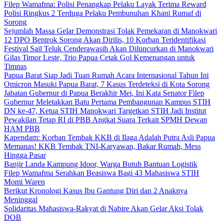
Filep Wamafma: Polisi Penangkap Pelaku Layak Terima Reward
Polisi Ringkus 2 Terduga Pelaku Pembunuhan Khani Rumaf di
Sorong
Sejumlah Massa Gelar Demonstrasi Tolak Pemekaran di Manokwari
12 DPO Bentrok Sorong Akan Dirilis, 10 Korban Teridentifikasi
Festival Sail Teluk Cenderawasih Akan Diluncurkan di Manokwari
Gilas Timor Leste, Trio Papua Cetak Gol Kemenangan untuk
Timnas
Papua Barat Siap Jadi Tuan Rumah Acara Internasional Tahun Ini
Omicron Masuki Papua Barat, 7 Kasus Terdeteksi di Kota Sorong
Jabatan Gubernur di Papua Berakhir Mei, Ini Kata Senator Filep
Gubernur Meletakkan Batu Pertama Pembangunan Kampus STIH
DN ke-47, Ketua STIH Manokwari Targetkan STIH Jadi Institut
Pewakilan Tetap RI di PBB Angkat Suara Terkait SPMH Dewan
HAM PBB
Kapendam: Korban Tembak KKB di Ilaga Adalah Putra Asli Papua
Memanas! KKB Tembak TNI-Karyawan, Bakar Rumah, Mess
Hingga Pasar
Banjir Landa Kampung Idoor, Warga Butuh Bantuan Logistik
Filep Wamafma Serahkan Beasiswa Bagi 43 Mahasiswa STIH
Momi Waren
Berikut Kronologi Kasus Ibu Gantung Diri dan 2 Anaknya
Meninggal
Solidaritas Mahasiswa-Rakyat di Nabire Akan Gelar Aksi Tolak
DOB