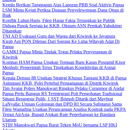
Kemlu Berikan Tanggapan Atas Laporan PBB Soal Aktivis Papua
LSM Minta Kejati Periksa Dugaan Penyelewengan Dana Otsus di
Biak
Konflik Luhut-Haris, Filep Harap Fakta Terungkap ke Publik
Diduga Pasok Senjata ke KKB, Oknum ASN Pemkab Yahukimo
Ditangkap
TNI AD Evakuasi Guru dan Warga dari Kiwirok ke Jayapura
Kirab Api PON Dilepas Dari Sorong Ke Lima Wilayah Adat Di
Papua
GAMKI Papua Minta Tindak Tegas Pelaku Penyerangan di
Kiwirok
Komnas HAM Papua Ungkap Temuan Baru Kasus Posramil Kisor
Menhub: Pemerintah Terus Tingkatkan Konektivitas di Asmat
Papua
Kepala Densus 88 Ungkap Strategi Khusus Tangani KKB di Papua
Antisipasi KKB, Polri Pertebal Pengamanan di Distrik Kiwirok
Tim Avatar Polres Manokwari Ringkus Pelaku Curanmor di Andai
Papua Perlu Bangun RS Terintegrasi Poli Pengobatan Tradisional
Situasi Berangsur Pulih, 1 SST Brimob Ditarik dari Maybrat
LaNyalla: Utusan Golongan dan DPD RI Secara Substansi Sama
Filep Wamafma Uraikan Perancangan Analisa Kontrak pada PKPA
Temui AirAsia, Bupati Ajukan Rute Penerbangan ke Bandara
Utarom
STIH Manokwari Papua Barat Teken MoU bersama LSP HKI