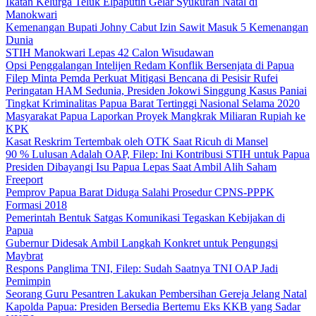
Ikatan Kelurga Teluk Elpaputih Gelar Syukuran Natal di
Manokwari
Kemenangan Bupati Johny Cabut Izin Sawit Masuk 5 Kemenangan
Dunia
STIH Manokwari Lepas 42 Calon Wisudawan
Opsi Penggalangan Intelijen Redam Konflik Bersenjata di Papua
Filep Minta Pemda Perkuat Mitigasi Bencana di Pesisir Rufei
Peringatan HAM Sedunia, Presiden Jokowi Singgung Kasus Paniai
Tingkat Kriminalitas Papua Barat Tertinggi Nasional Selama 2020
Masyarakat Papua Laporkan Proyek Mangkrak Miliaran Rupiah ke
KPK
Kasat Reskrim Tertembak oleh OTK Saat Ricuh di Mansel
90 % Lulusan Adalah OAP, Filep: Ini Kontribusi STIH untuk Papua
Presiden Dibayangi Isu Papua Lepas Saat Ambil Alih Saham
Freeport
Pemprov Papua Barat Diduga Salahi Prosedur CPNS-PPPK
Formasi 2018
Pemerintah Bentuk Satgas Komunikasi Tegaskan Kebijakan di
Papua
Gubernur Didesak Ambil Langkah Konkret untuk Pengungsi
Maybrat
Respons Panglima TNI, Filep: Sudah Saatnya TNI OAP Jadi
Pemimpin
Seorang Guru Pesantren Lakukan Pembersihan Gereja Jelang Natal
Kapolda Papua: Presiden Bersedia Bertemu Eks KKB yang Sadar