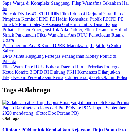
Sapa Warga di Kompleks Sanggeng, Filep Wamafma Tekankan Hal
Ini
Puncak DN ke-49, STIH Rilis Film Edukasi Berjudul 'Gratifikasi'
Pimpinan Komite I DPD RI Hadiri Konsultasi Publik RPJPD PB
Simak 9 Poin Strategis Asosiasi Gubernur untuk Tanah Papua
Prihatin Pasien Emergensi Tak Ada Dokter, Filep Tekankan Hal Ini
Simak Pandangan Filep Wamafma Atas RUU Pengeloaan Ruang
Udara
Pj. Gubernur: Ada 8 Kursi DPRK Manokwari, Ingat Juga Suku
Saireri
DPD Minta Kejagung Pertegas Penanganan Money Politic di
Pilkada
Filep Wamafma: RUU Bahasa Daerah Harus Prioritas Prolegnas
Ketua Komite 3 DPD RI Dukung PKH Kemensos Dilanjutkan
Filep Kecam Penembakan Remaja di Semarang oleh Oknum Polisi
Tags
#Olahraga
Olahraga
Clinton : PON untuk Kembalikan Kejayaan Tinju Papua Era