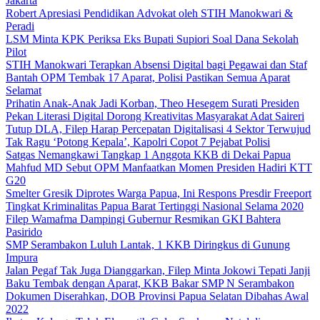
Jakarta
Robert Apresiasi Pendidikan Advokat oleh STIH Manokwari &
Peradi
LSM Minta KPK Periksa Eks Bupati Supiori Soal Dana Sekolah
Pilot
STIH Manokwari Terapkan Absensi Digital bagi Pegawai dan Staf
Bantah OPM Tembak 17 Aparat, Polisi Pastikan Semua Aparat
Selamat
Prihatin Anak-Anak Jadi Korban, Theo Hesegem Surati Presiden
Pekan Literasi Digital Dorong Kreativitas Masyarakat Adat Saireri
Tutup DLA, Filep Harap Percepatan Digitalisasi 4 Sektor Terwujud
Tak Ragu ‘Potong Kepala’, Kapolri Copot 7 Pejabat Polisi
Satgas Nemangkawi Tangkap 1 Anggota KKB di Dekai Papua
Mahfud MD Sebut OPM Manfaatkan Momen Presiden Hadiri KTT
G20
Smelter Gresik Diprotes Warga Papua, Ini Respons Presdir Freeport
Tingkat Kriminalitas Papua Barat Tertinggi Nasional Selama 2020
Filep Wamafma Dampingi Gubernur Resmikan GKI Bahtera
Pasirido
SMP Serambakon Luluh Lantak, 1 KKB Diringkus di Gunung
Impura
Jalan Pegaf Tak Juga Dianggarkan, Filep Minta Jokowi Tepati Janji
Baku Tembak dengan Aparat, KKB Bakar SMP N Serambakon
Dokumen Diserahkan, DOB Provinsi Papua Selatan Dibahas Awal
2022