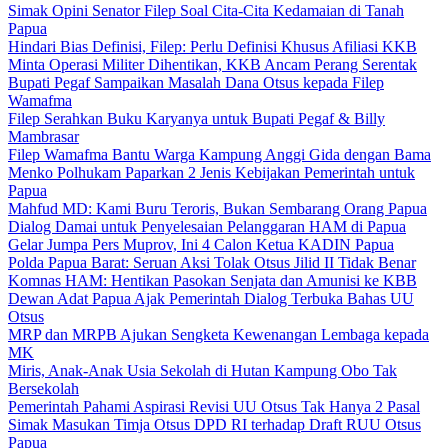
Simak Opini Senator Filep Soal Cita-Cita Kedamaian di Tanah
Papua
Hindari Bias Definisi, Filep: Perlu Definisi Khusus Afiliasi KKB
Minta Operasi Militer Dihentikan, KKB Ancam Perang Serentak
Bupati Pegaf Sampaikan Masalah Dana Otsus kepada Filep
Wamafma
Filep Serahkan Buku Karyanya untuk Bupati Pegaf & Billy
Mambrasar
Filep Wamafma Bantu Warga Kampung Anggi Gida dengan Bama
Menko Polhukam Paparkan 2 Jenis Kebijakan Pemerintah untuk
Papua
Mahfud MD: Kami Buru Teroris, Bukan Sembarang Orang Papua
Dialog Damai untuk Penyelesaian Pelanggaran HAM di Papua
Gelar Jumpa Pers Muprov, Ini 4 Calon Ketua KADIN Papua
Polda Papua Barat: Seruan Aksi Tolak Otsus Jilid II Tidak Benar
Komnas HAM: Hentikan Pasokan Senjata dan Amunisi ke KBB
Dewan Adat Papua Ajak Pemerintah Dialog Terbuka Bahas UU
Otsus
MRP dan MRPB Ajukan Sengketa Kewenangan Lembaga kepada
MK
Miris, Anak-Anak Usia Sekolah di Hutan Kampung Obo Tak
Bersekolah
Pemerintah Pahami Aspirasi Revisi UU Otsus Tak Hanya 2 Pasal
Simak Masukan Timja Otsus DPD RI terhadap Draft RUU Otsus
Papua