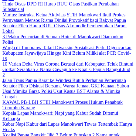
Timja Otsus DPD RI Harap RUU Otsus Pastikan Perubahan
Substansial
Marius: Instruksi Ketua Aktivitas STIH Manokwari Ikuti Prokes
Pernyataan Mensos Risma Dinilai Provokatif bagi Rakyat Papua
Senator Filep Harap RUU Otsus Akomodir Pembentukan Parpol
Lokal
3 Pelaku Pencurian di Sebuah Hotel di Manokwari Diamankan
Polisi
Warga di Tambrauw Takut Divaksin, Sosialisasi Perlu Digencarkan
Kabupaten Jayawijaya Hingga Kini Belum Miliki alat PCR Covid-
19
10 Varian Delta Virus Corona Berasal dari Kabupaten Teluk Bintuni
Golkar Serahkan 2 Nama Cawagub ke Koalisi Papua Bangkit Jilid
2
Jalan Trans Papua Barat ke Windesi Butuh Perhatian Pemerintah
Senator Filep Diskusi Bersama Warga Jemaat GKI Kanaan Sabon
Usai Mimika Barat, Polisi Usut Kasus BST Alama & Mimika
Tengah
KAWAL PB-LBH STIH Manokwari Proses Hukum Penabrak
Terumbu Karang
Kepala Lapas Manokwari: Napi yang Kabur Sudah Ditemui
Keluarga
Kabar Napi Kabur dari Lapas Manokwari Tewas Tertembak Hanya
Hoaks
Koalisi Papua Bangkit Jilid 2 Belum Putuskan 2 Nama untuk