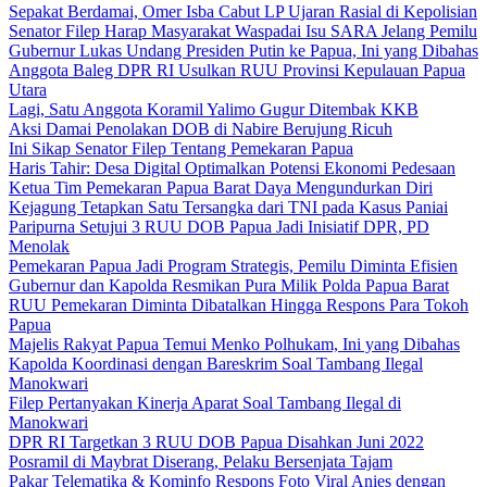
Sepakat Berdamai, Omer Isba Cabut LP Ujaran Rasial di Kepolisian
Senator Filep Harap Masyarakat Waspadai Isu SARA Jelang Pemilu
Gubernur Lukas Undang Presiden Putin ke Papua, Ini yang Dibahas
Anggota Baleg DPR RI Usulkan RUU Provinsi Kepulauan Papua
Utara
Lagi, Satu Anggota Koramil Yalimo Gugur Ditembak KKB
Aksi Damai Penolakan DOB di Nabire Berujung Ricuh
Ini Sikap Senator Filep Tentang Pemekaran Papua
Haris Tahir: Desa Digital Optimalkan Potensi Ekonomi Pedesaan
Ketua Tim Pemekaran Papua Barat Daya Mengundurkan Diri
Kejagung Tetapkan Satu Tersangka dari TNI pada Kasus Paniai
Paripurna Setujui 3 RUU DOB Papua Jadi Inisiatif DPR, PD
Menolak
Pemekaran Papua Jadi Program Strategis, Pemilu Diminta Efisien
Gubernur dan Kapolda Resmikan Pura Milik Polda Papua Barat
RUU Pemekaran Diminta Dibatalkan Hingga Respons Para Tokoh
Papua
Majelis Rakyat Papua Temui Menko Polhukam, Ini yang Dibahas
Kapolda Koordinasi dengan Bareskrim Soal Tambang Ilegal
Manokwari
Filep Pertanyakan Kinerja Aparat Soal Tambang Ilegal di
Manokwari
DPR RI Targetkan 3 RUU DOB Papua Disahkan Juni 2022
Posramil di Maybrat Diserang, Pelaku Bersenjata Tajam
Pakar Telematika & Kominfo Respons Foto Viral Anies dengan