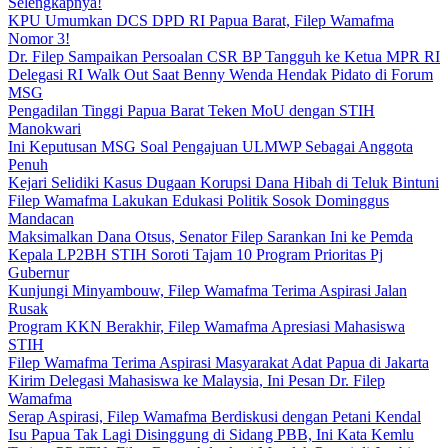
Selengkapnya!
KPU Umumkan DCS DPD RI Papua Barat, Filep Wamafma
Nomor 3!
Dr. Filep Sampaikan Persoalan CSR BP Tangguh ke Ketua MPR RI
Delegasi RI Walk Out Saat Benny Wenda Hendak Pidato di Forum
MSG
Pengadilan Tinggi Papua Barat Teken MoU dengan STIH
Manokwari
Ini Keputusan MSG Soal Pengajuan ULMWP Sebagai Anggota
Penuh
Kejari Selidiki Kasus Dugaan Korupsi Dana Hibah di Teluk Bintuni
Filep Wamafma Lakukan Edukasi Politik Sosok Dominggus
Mandacan
Maksimalkan Dana Otsus, Senator Filep Sarankan Ini ke Pemda
Kepala LP2BH STIH Soroti Tajam 10 Program Prioritas Pj
Gubernur
Kunjungi Minyambouw, Filep Wamafma Terima Aspirasi Jalan
Rusak
Program KKN Berakhir, Filep Wamafma Apresiasi Mahasiswa
STIH
Filep Wamafma Terima Aspirasi Masyarakat Adat Papua di Jakarta
Kirim Delegasi Mahasiswa ke Malaysia, Ini Pesan Dr. Filep
Wamafma
Serap Aspirasi, Filep Wamafma Berdiskusi dengan Petani Kendal
Isu Papua Tak Lagi Disinggung di Sidang PBB, Ini Kata Kemlu