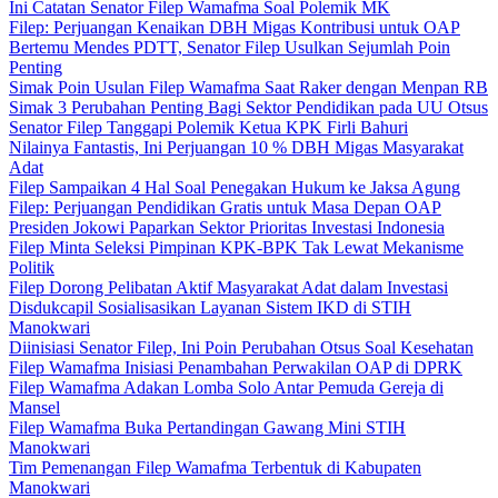
Ini Catatan Senator Filep Wamafma Soal Polemik MK
Filep: Perjuangan Kenaikan DBH Migas Kontribusi untuk OAP
Bertemu Mendes PDTT, Senator Filep Usulkan Sejumlah Poin
Penting
Simak Poin Usulan Filep Wamafma Saat Raker dengan Menpan RB
Simak 3 Perubahan Penting Bagi Sektor Pendidikan pada UU Otsus
Senator Filep Tanggapi Polemik Ketua KPK Firli Bahuri
Nilainya Fantastis, Ini Perjuangan 10 % DBH Migas Masyarakat
Adat
Filep Sampaikan 4 Hal Soal Penegakan Hukum ke Jaksa Agung
Filep: Perjuangan Pendidikan Gratis untuk Masa Depan OAP
Presiden Jokowi Paparkan Sektor Prioritas Investasi Indonesia
Filep Minta Seleksi Pimpinan KPK-BPK Tak Lewat Mekanisme
Politik
Filep Dorong Pelibatan Aktif Masyarakat Adat dalam Investasi
Disdukcapil Sosialisasikan Layanan Sistem IKD di STIH
Manokwari
Diinisiasi Senator Filep, Ini Poin Perubahan Otsus Soal Kesehatan
Filep Wamafma Inisiasi Penambahan Perwakilan OAP di DPRK
Filep Wamafma Adakan Lomba Solo Antar Pemuda Gereja di
Mansel
Filep Wamafma Buka Pertandingan Gawang Mini STIH
Manokwari
Tim Pemenangan Filep Wamafma Terbentuk di Kabupaten
Manokwari