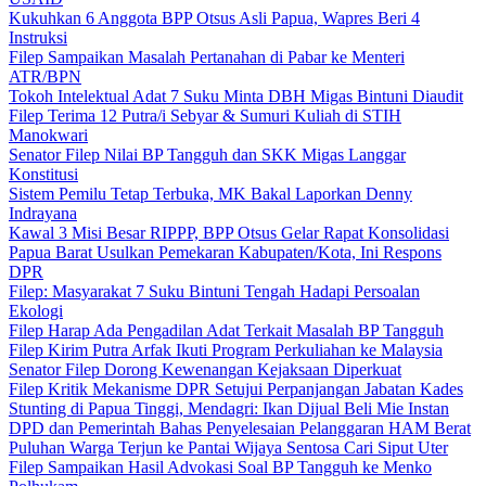
Kukuhkan 6 Anggota BPP Otsus Asli Papua, Wapres Beri 4
Instruksi
Filep Sampaikan Masalah Pertanahan di Pabar ke Menteri
ATR/BPN
Tokoh Intelektual Adat 7 Suku Minta DBH Migas Bintuni Diaudit
Filep Terima 12 Putra/i Sebyar & Sumuri Kuliah di STIH
Manokwari
Senator Filep Nilai BP Tangguh dan SKK Migas Langgar
Konstitusi
Sistem Pemilu Tetap Terbuka, MK Bakal Laporkan Denny
Indrayana
Kawal 3 Misi Besar RIPPP, BPP Otsus Gelar Rapat Konsolidasi
Papua Barat Usulkan Pemekaran Kabupaten/Kota, Ini Respons
DPR
Filep: Masyarakat 7 Suku Bintuni Tengah Hadapi Persoalan
Ekologi
Filep Harap Ada Pengadilan Adat Terkait Masalah BP Tangguh
Filep Kirim Putra Arfak Ikuti Program Perkuliahan ke Malaysia
Senator Filep Dorong Kewenangan Kejaksaan Diperkuat
Filep Kritik Mekanisme DPR Setujui Perpanjangan Jabatan Kades
Stunting di Papua Tinggi, Mendagri: Ikan Dijual Beli Mie Instan
DPD dan Pemerintah Bahas Penyelesaian Pelanggaran HAM Berat
Puluhan Warga Terjun ke Pantai Wijaya Sentosa Cari Siput Uter
Filep Sampaikan Hasil Advokasi Soal BP Tangguh ke Menko