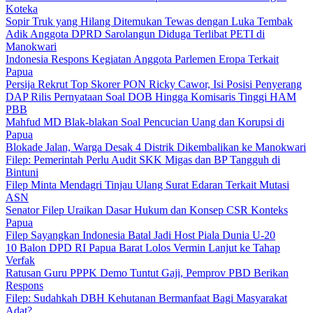
Koteka
Sopir Truk yang Hilang Ditemukan Tewas dengan Luka Tembak
Adik Anggota DPRD Sarolangun Diduga Terlibat PETI di
Manokwari
Indonesia Respons Kegiatan Anggota Parlemen Eropa Terkait
Papua
Persija Rekrut Top Skorer PON Ricky Cawor, Isi Posisi Penyerang
DAP Rilis Pernyataan Soal DOB Hingga Komisaris Tinggi HAM
PBB
Mahfud MD Blak-blakan Soal Pencucian Uang dan Korupsi di
Papua
Blokade Jalan, Warga Desak 4 Distrik Dikembalikan ke Manokwari
Filep: Pemerintah Perlu Audit SKK Migas dan BP Tangguh di
Bintuni
Filep Minta Mendagri Tinjau Ulang Surat Edaran Terkait Mutasi
ASN
Senator Filep Uraikan Dasar Hukum dan Konsep CSR Konteks
Papua
Filep Sayangkan Indonesia Batal Jadi Host Piala Dunia U-20
10 Balon DPD RI Papua Barat Lolos Vermin Lanjut ke Tahap
Verfak
Ratusan Guru PPPK Demo Tuntut Gaji, Pemprov PBD Berikan
Respons
Filep: Sudahkah DBH Kehutanan Bermanfaat Bagi Masyarakat
Adat?