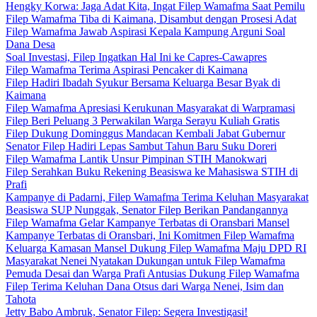
Hengky Korwa: Jaga Adat Kita, Ingat Filep Wamafma Saat Pemilu
Filep Wamafma Tiba di Kaimana, Disambut dengan Prosesi Adat
Filep Wamafma Jawab Aspirasi Kepala Kampung Arguni Soal
Dana Desa
Soal Investasi, Filep Ingatkan Hal Ini ke Capres-Cawapres
Filep Wamafma Terima Aspirasi Pencaker di Kaimana
Filep Hadiri Ibadah Syukur Bersama Keluarga Besar Byak di
Kaimana
Filep Wamafma Apresiasi Kerukunan Masyarakat di Warpramasi
Filep Beri Peluang 3 Perwakilan Warga Serayu Kuliah Gratis
Filep Dukung Dominggus Mandacan Kembali Jabat Gubernur
Senator Filep Hadiri Lepas Sambut Tahun Baru Suku Doreri
Filep Wamafma Lantik Unsur Pimpinan STIH Manokwari
Filep Serahkan Buku Rekening Beasiswa ke Mahasiswa STIH di
Prafi
Kampanye di Padarni, Filep Wamafma Terima Keluhan Masyarakat
Beasiswa SUP Nunggak, Senator Filep Berikan Pandangannya
Filep Wamafma Gelar Kampanye Terbatas di Oransbari Mansel
Kampanye Terbatas di Oransbari, Ini Komitmen Filep Wamafma
Keluarga Kamasan Mansel Dukung Filep Wamafma Maju DPD RI
Masyarakat Nenei Nyatakan Dukungan untuk Filep Wamafma
Pemuda Desai dan Warga Prafi Antusias Dukung Filep Wamafma
Filep Terima Keluhan Dana Otsus dari Warga Nenei, Isim dan
Tahota
Jetty Babo Ambruk, Senator Filep: Segera Investigasi!