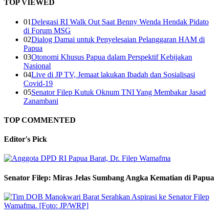
TOP VIEWED
01
Delegasi RI Walk Out Saat Benny Wenda Hendak Pidato
di Forum MSG
02
Dialog Damai untuk Penyelesaian Pelanggaran HAM di
Papua
03
Otonomi Khusus Papua dalam Perspektif Kebijakan
Nasional
04
Live di JP TV, Jemaat lakukan Ibadah dan Sosialisasi
Covid-19
05
Senator Filep Kutuk Oknum TNI Yang Membakar Jasad
Zanambani
TOP COMMENTED
Editor's
Pick
Senator Filep: Miras Jelas Sumbang Angka Kematian di Papua