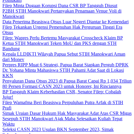
Polhukam
Filep Minta Dugaan Korupsi Dana CSR BP Tangguh Diusut
P2BH STIH Manokwari Pertanyakan Penamaan Venue Voli di
Manokwari
Data Penerima Beasiswa Otsus Luar Negeri Diantar ke Kemendari
Filep Tekankan Urgensi Pemenuhan Hak Perguruan Tinggi Era
Otsus
Filep: Wapres Perlu Bertemu Masyarakat Crosscheck Klaim BP
Ketua STIH Manokwari Teken MoU dan PKS dengan STH
Bandung
Kepala LLDIKTI Wilayah Papua Sebut STIH Manokwari Aman
dari Monev
Perpres RIPP Muat 6 Strategi, Papua Barat Siapkan Pergub DPRK
Dr. Yohana Minta Mahasiswa STIH Pahami Adat Saat di Lokasi
KKN
Penyaluran Dana Otsus 2023 di Papua Barat Capai Rp 1,034 Triliun
80 Persen Formasi CASN 2023 untuk Honorer, Ini Rinciannya
BP Tangguh Klaim Keberhasilan CSR, Senator Filep: Cobalah
Jujur!
Filep Wamafma Beri Beasiswa Perpuluhan Putra Arfak di STIH
Prafi
Simak Uraian Dasar Hukum Hak Masyarakat Adat Atas CSR Migas
Sesepuh STIH Manokwari Ajak Maba Selesaikan Kuliah Tepat
Waktu
Seleksi CASN 2023 Usulan BKN September 2023, Simak