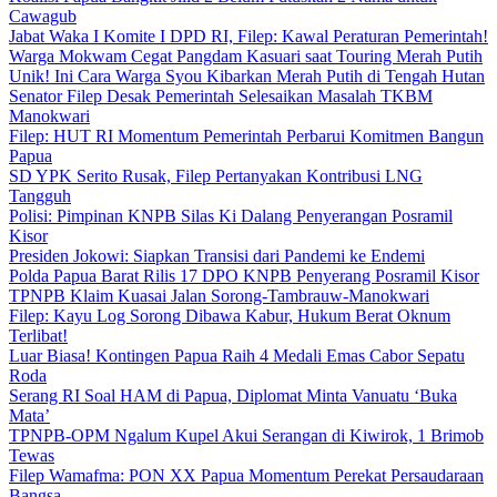
Cawagub
Jabat Waka I Komite I DPD RI, Filep: Kawal Peraturan Pemerintah!
Warga Mokwam Cegat Pangdam Kasuari saat Touring Merah Putih
Unik! Ini Cara Warga Syou Kibarkan Merah Putih di Tengah Hutan
Senator Filep Desak Pemerintah Selesaikan Masalah TKBM
Manokwari
Filep: HUT RI Momentum Pemerintah Perbarui Komitmen Bangun
Papua
SD YPK Serito Rusak, Filep Pertanyakan Kontribusi LNG
Tangguh
Polisi: Pimpinan KNPB Silas Ki Dalang Penyerangan Posramil
Kisor
Presiden Jokowi: Siapkan Transisi dari Pandemi ke Endemi
Polda Papua Barat Rilis 17 DPO KNPB Penyerang Posramil Kisor
TPNPB Klaim Kuasai Jalan Sorong-Tambrauw-Manokwari
Filep: Kayu Log Sorong Dibawa Kabur, Hukum Berat Oknum
Terlibat!
Luar Biasa! Kontingen Papua Raih 4 Medali Emas Cabor Sepatu
Roda
Serang RI Soal HAM di Papua, Diplomat Minta Vanuatu ‘Buka
Mata’
TPNPB-OPM Ngalum Kupel Akui Serangan di Kiwirok, 1 Brimob
Tewas
Filep Wamafma: PON XX Papua Momentum Perekat Persaudaraan
Bangsa