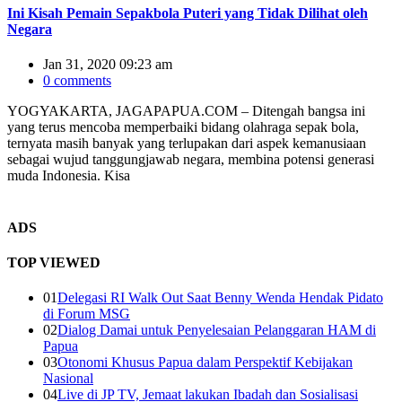
Ini Kisah Pemain Sepakbola Puteri yang Tidak Dilihat oleh
Negara
Jan 31, 2020 09:23 am
0 comments
YOGYAKARTA, JAGAPAPUA.COM – Ditengah bangsa ini
yang terus mencoba memperbaiki bidang olahraga sepak bola,
ternyata masih banyak yang terlupakan dari aspek kemanusiaan
sebagai wujud tanggungjawab negara, membina potensi generasi
muda Indonesia. Kisa
ADS
TOP VIEWED
01
Delegasi RI Walk Out Saat Benny Wenda Hendak Pidato
di Forum MSG
02
Dialog Damai untuk Penyelesaian Pelanggaran HAM di
Papua
03
Otonomi Khusus Papua dalam Perspektif Kebijakan
Nasional
04
Live di JP TV, Jemaat lakukan Ibadah dan Sosialisasi