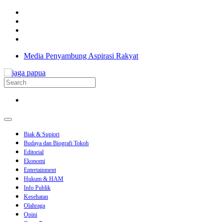
Media Penyambung Aspirasi Rakyat
Biak & Supiori
Budaya dan Biografi Tokoh
Editorial
Ekonomi
Entertainment
Hukum & HAM
Info Publik
Kesehatan
Olahraga
Opini