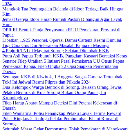
2024
Mangkok Tua Peninggalan Belanda di Idoor Terjaga Baik Hingga
Kini
Jemaat Gereja Idoor Harap Rumah Pastori Dibangun Agar Layak
Huni
DPR RI Bentuk Panja Penyusunan RUU Pemekaran Provinsi di
Papua
Libatkan 1.925 Personel, Operasi Damai Cartenz Resmi Dimulai
Tiga Cara Gus Dur Selesaikan Masalah Papua di Masanya
4 Prajurit TNI di Maybrat Sorong Selatan Ditembak KKB
Putra Asli Papua Terbunuh KKB, Pangdam Kasuari Bereaksi Keras
Senator Filep Uraikan 5 Intisari Pasal Pemekaran UU Otsus Papua
Pemekaran Papua, Filep Ungkap 2 Opsi Siapkan Pemerintahan
Daerah
Serangan KKB di Kiwirok, 1 Anggota Satgas Cartenz Tertembak
Tok! Ini Jadwal Resmi Pilpres dan Pilkada 2024
Dua Kelompok Warga Bentrok di Sorong, Belasan Orang Tewas
Pelaku Bentrok di Kota Sorong Bukan Orang Papua, Ini
Kronologinya
Filep Harap Aparat Mampu Deteksi Dini Potensi Kekerasan di
Daerah
Filep Wamafma: Polisi Penangkap Pelaku Layak Terima Reward
Polisi Ringkus 2 Terduga Pelaku Pembunuhan Khani Rumaf di
Sorong
Sejumlah Massa Gelar Demonstrasi Tolak Pemekaran di Manokwari