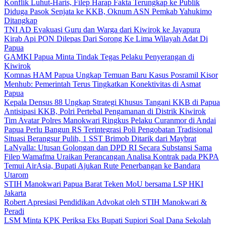
Konflik Luhut-Haris, Filep Harap Fakta Terungkap ke Publik
Diduga Pasok Senjata ke KKB, Oknum ASN Pemkab Yahukimo
Ditangkap
TNI AD Evakuasi Guru dan Warga dari Kiwirok ke Jayapura
Kirab Api PON Dilepas Dari Sorong Ke Lima Wilayah Adat Di
Papua
GAMKI Papua Minta Tindak Tegas Pelaku Penyerangan di
Kiwirok
Komnas HAM Papua Ungkap Temuan Baru Kasus Posramil Kisor
Menhub: Pemerintah Terus Tingkatkan Konektivitas di Asmat
Papua
Kepala Densus 88 Ungkap Strategi Khusus Tangani KKB di Papua
Antisipasi KKB, Polri Pertebal Pengamanan di Distrik Kiwirok
Tim Avatar Polres Manokwari Ringkus Pelaku Curanmor di Andai
Papua Perlu Bangun RS Terintegrasi Poli Pengobatan Tradisional
Situasi Berangsur Pulih, 1 SST Brimob Ditarik dari Maybrat
LaNyalla: Utusan Golongan dan DPD RI Secara Substansi Sama
Filep Wamafma Uraikan Perancangan Analisa Kontrak pada PKPA
Temui AirAsia, Bupati Ajukan Rute Penerbangan ke Bandara
Utarom
STIH Manokwari Papua Barat Teken MoU bersama LSP HKI
Jakarta
Robert Apresiasi Pendidikan Advokat oleh STIH Manokwari &
Peradi
LSM Minta KPK Periksa Eks Bupati Supiori Soal Dana Sekolah