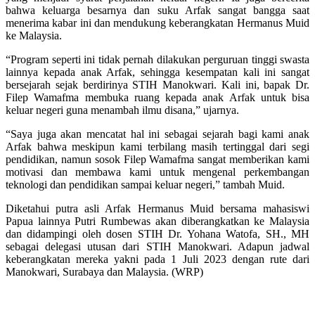
bahwa keluarga besarnya dan suku Arfak sangat bangga saat
menerima kabar ini dan mendukung keberangkatan Hermanus Muid
ke Malaysia.
“Program seperti ini tidak pernah dilakukan perguruan tinggi swasta
lainnya kepada anak Arfak, sehingga kesempatan kali ini sangat
bersejarah sejak berdirinya STIH Manokwari. Kali ini, bapak Dr.
Filep Wamafma membuka ruang kepada anak Arfak untuk bisa
keluar negeri guna menambah ilmu disana,” ujarnya.
“Saya juga akan mencatat hal ini sebagai sejarah bagi kami anak
Arfak bahwa meskipun kami terbilang masih tertinggal dari segi
pendidikan, namun sosok Filep Wamafma sangat memberikan kami
motivasi dan membawa kami untuk mengenal perkembangan
teknologi dan pendidikan sampai keluar negeri,” tambah Muid.
Diketahui putra asli Arfak Hermanus Muid bersama mahasiswi
Papua lainnya Putri Rumbewas akan diberangkatkan ke Malaysia
dan didampingi oleh dosen STIH Dr. Yohana Watofa, SH., MH
sebagai delegasi utusan dari STIH Manokwari. Adapun jadwal
keberangkatan mereka yakni pada 1 Juli 2023 dengan rute dari
Manokwari, Surabaya dan Malaysia. (WRP)