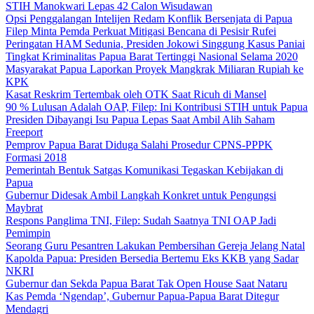
STIH Manokwari Lepas 42 Calon Wisudawan
Opsi Penggalangan Intelijen Redam Konflik Bersenjata di Papua
Filep Minta Pemda Perkuat Mitigasi Bencana di Pesisir Rufei
Peringatan HAM Sedunia, Presiden Jokowi Singgung Kasus Paniai
Tingkat Kriminalitas Papua Barat Tertinggi Nasional Selama 2020
Masyarakat Papua Laporkan Proyek Mangkrak Miliaran Rupiah ke
KPK
Kasat Reskrim Tertembak oleh OTK Saat Ricuh di Mansel
90 % Lulusan Adalah OAP, Filep: Ini Kontribusi STIH untuk Papua
Presiden Dibayangi Isu Papua Lepas Saat Ambil Alih Saham
Freeport
Pemprov Papua Barat Diduga Salahi Prosedur CPNS-PPPK
Formasi 2018
Pemerintah Bentuk Satgas Komunikasi Tegaskan Kebijakan di
Papua
Gubernur Didesak Ambil Langkah Konkret untuk Pengungsi
Maybrat
Respons Panglima TNI, Filep: Sudah Saatnya TNI OAP Jadi
Pemimpin
Seorang Guru Pesantren Lakukan Pembersihan Gereja Jelang Natal
Kapolda Papua: Presiden Bersedia Bertemu Eks KKB yang Sadar
NKRI
Gubernur dan Sekda Papua Barat Tak Open House Saat Nataru
Kas Pemda ‘Ngendap’, Gubernur Papua-Papua Barat Ditegur
Mendagri