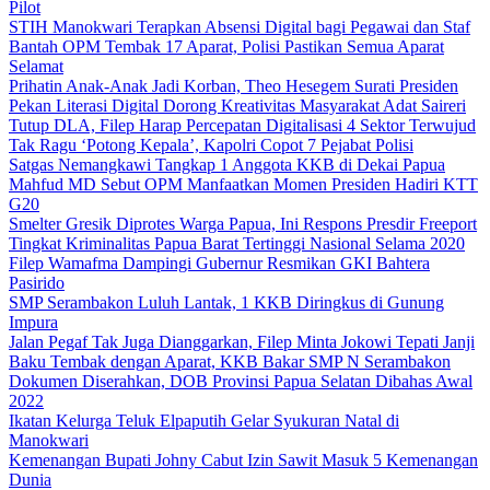
Pilot
STIH Manokwari Terapkan Absensi Digital bagi Pegawai dan Staf
Bantah OPM Tembak 17 Aparat, Polisi Pastikan Semua Aparat
Selamat
Prihatin Anak-Anak Jadi Korban, Theo Hesegem Surati Presiden
Pekan Literasi Digital Dorong Kreativitas Masyarakat Adat Saireri
Tutup DLA, Filep Harap Percepatan Digitalisasi 4 Sektor Terwujud
Tak Ragu ‘Potong Kepala’, Kapolri Copot 7 Pejabat Polisi
Satgas Nemangkawi Tangkap 1 Anggota KKB di Dekai Papua
Mahfud MD Sebut OPM Manfaatkan Momen Presiden Hadiri KTT
G20
Smelter Gresik Diprotes Warga Papua, Ini Respons Presdir Freeport
Tingkat Kriminalitas Papua Barat Tertinggi Nasional Selama 2020
Filep Wamafma Dampingi Gubernur Resmikan GKI Bahtera
Pasirido
SMP Serambakon Luluh Lantak, 1 KKB Diringkus di Gunung
Impura
Jalan Pegaf Tak Juga Dianggarkan, Filep Minta Jokowi Tepati Janji
Baku Tembak dengan Aparat, KKB Bakar SMP N Serambakon
Dokumen Diserahkan, DOB Provinsi Papua Selatan Dibahas Awal
2022
Ikatan Kelurga Teluk Elpaputih Gelar Syukuran Natal di
Manokwari
Kemenangan Bupati Johny Cabut Izin Sawit Masuk 5 Kemenangan
Dunia