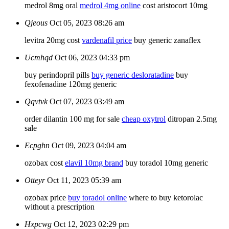
medrol 8mg oral
medrol 4mg online
cost aristocort 10mg
Qjeous
Oct 05, 2023 08:26 am
levitra 20mg cost
vardenafil price
buy generic zanaflex
Ucmhqd
Oct 06, 2023 04:33 pm
buy perindopril pills
buy generic desloratadine
buy
fexofenadine 120mg generic
Qqvtvk
Oct 07, 2023 03:49 am
order dilantin 100 mg for sale
cheap oxytrol
ditropan 2.5mg
sale
Ecpghn
Oct 09, 2023 04:04 am
ozobax cost
elavil 10mg brand
buy toradol 10mg generic
Otteyr
Oct 11, 2023 05:39 am
ozobax price
buy toradol online
where to buy ketorolac
without a prescription
Hxpcwg
Oct 12, 2023 02:29 pm