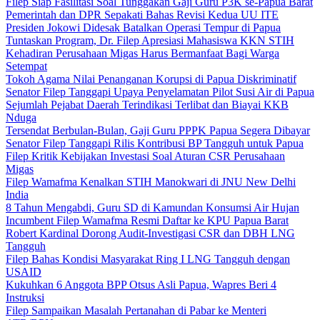
Filep Siap Fasilitasi Soal Tunggakan Gaji Guru P3K se-Papua Barat
Pemerintah dan DPR Sepakati Bahas Revisi Kedua UU ITE
Presiden Jokowi Didesak Batalkan Operasi Tempur di Papua
Tuntaskan Program, Dr. Filep Apresiasi Mahasiswa KKN STIH
Kehadiran Perusahaan Migas Harus Bermanfaat Bagi Warga
Setempat
Tokoh Agama Nilai Penanganan Korupsi di Papua Diskriminatif
Senator Filep Tanggapi Upaya Penyelamatan Pilot Susi Air di Papua
Sejumlah Pejabat Daerah Terindikasi Terlibat dan Biayai KKB
Nduga
Tersendat Berbulan-Bulan, Gaji Guru PPPK Papua Segera Dibayar
Senator Filep Tanggapi Rilis Kontribusi BP Tangguh untuk Papua
Filep Kritik Kebijakan Investasi Soal Aturan CSR Perusahaan
Migas
Filep Wamafma Kenalkan STIH Manokwari di JNU New Delhi
India
8 Tahun Mengabdi, Guru SD di Kamundan Konsumsi Air Hujan
Incumbent Filep Wamafma Resmi Daftar ke KPU Papua Barat
Robert Kardinal Dorong Audit-Investigasi CSR dan DBH LNG
Tangguh
Filep Bahas Kondisi Masyarakat Ring I LNG Tangguh dengan
USAID
Kukuhkan 6 Anggota BPP Otsus Asli Papua, Wapres Beri 4
Instruksi
Filep Sampaikan Masalah Pertanahan di Pabar ke Menteri