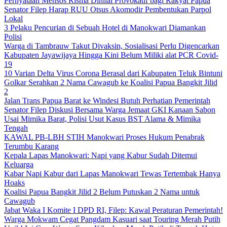
Pernyataan Mensos Risma Dinilai Provokatif bagi Rakyat Papua
Senator Filep Harap RUU Otsus Akomodir Pembentukan Parpol
Lokal
3 Pelaku Pencurian di Sebuah Hotel di Manokwari Diamankan
Polisi
Warga di Tambrauw Takut Divaksin, Sosialisasi Perlu Digencarkan
Kabupaten Jayawijaya Hingga Kini Belum Miliki alat PCR Covid-
19
10 Varian Delta Virus Corona Berasal dari Kabupaten Teluk Bintuni
Golkar Serahkan 2 Nama Cawagub ke Koalisi Papua Bangkit Jilid
2
Jalan Trans Papua Barat ke Windesi Butuh Perhatian Pemerintah
Senator Filep Diskusi Bersama Warga Jemaat GKI Kanaan Sabon
Usai Mimika Barat, Polisi Usut Kasus BST Alama & Mimika
Tengah
KAWAL PB-LBH STIH Manokwari Proses Hukum Penabrak
Terumbu Karang
Kepala Lapas Manokwari: Napi yang Kabur Sudah Ditemui
Keluarga
Kabar Napi Kabur dari Lapas Manokwari Tewas Tertembak Hanya
Hoaks
Koalisi Papua Bangkit Jilid 2 Belum Putuskan 2 Nama untuk
Cawagub
Jabat Waka I Komite I DPD RI, Filep: Kawal Peraturan Pemerintah!
Warga Mokwam Cegat Pangdam Kasuari saat Touring Merah Putih