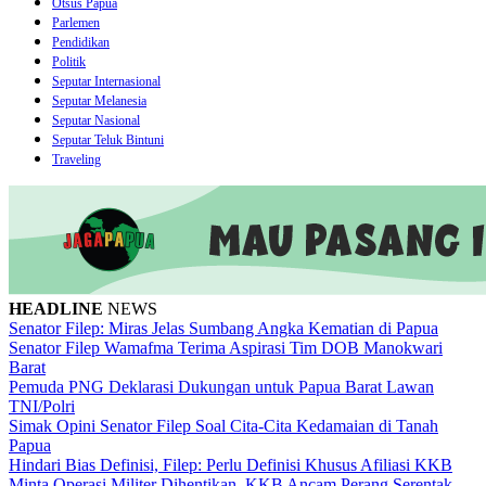
Otsus Papua
Parlemen
Pendidikan
Politik
Seputar Internasional
Seputar Melanesia
Seputar Nasional
Seputar Teluk Bintuni
Traveling
HEADLINE
NEWS
Senator Filep: Miras Jelas Sumbang Angka Kematian di Papua
Senator Filep Wamafma Terima Aspirasi Tim DOB Manokwari
Barat
Pemuda PNG Deklarasi Dukungan untuk Papua Barat Lawan
TNI/Polri
Simak Opini Senator Filep Soal Cita-Cita Kedamaian di Tanah
Papua
Hindari Bias Definisi, Filep: Perlu Definisi Khusus Afiliasi KKB
Minta Operasi Militer Dihentikan, KKB Ancam Perang Serentak