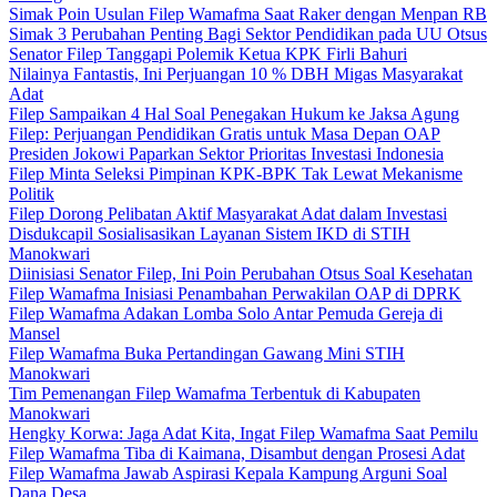
Simak Poin Usulan Filep Wamafma Saat Raker dengan Menpan RB
Simak 3 Perubahan Penting Bagi Sektor Pendidikan pada UU Otsus
Senator Filep Tanggapi Polemik Ketua KPK Firli Bahuri
Nilainya Fantastis, Ini Perjuangan 10 % DBH Migas Masyarakat
Adat
Filep Sampaikan 4 Hal Soal Penegakan Hukum ke Jaksa Agung
Filep: Perjuangan Pendidikan Gratis untuk Masa Depan OAP
Presiden Jokowi Paparkan Sektor Prioritas Investasi Indonesia
Filep Minta Seleksi Pimpinan KPK-BPK Tak Lewat Mekanisme
Politik
Filep Dorong Pelibatan Aktif Masyarakat Adat dalam Investasi
Disdukcapil Sosialisasikan Layanan Sistem IKD di STIH
Manokwari
Diinisiasi Senator Filep, Ini Poin Perubahan Otsus Soal Kesehatan
Filep Wamafma Inisiasi Penambahan Perwakilan OAP di DPRK
Filep Wamafma Adakan Lomba Solo Antar Pemuda Gereja di
Mansel
Filep Wamafma Buka Pertandingan Gawang Mini STIH
Manokwari
Tim Pemenangan Filep Wamafma Terbentuk di Kabupaten
Manokwari
Hengky Korwa: Jaga Adat Kita, Ingat Filep Wamafma Saat Pemilu
Filep Wamafma Tiba di Kaimana, Disambut dengan Prosesi Adat
Filep Wamafma Jawab Aspirasi Kepala Kampung Arguni Soal
Dana Desa