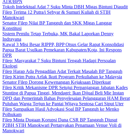
ATR/BPN
Tokoh Intelektual Adat 7 Suku Minta DBH Migas Bintuni Diaudit
Filep Terima 12 Putra/i Sebyar & Sumuri Kuliah di STIH
Manokwari
Senator Filep Nilai BP Tangguh dan SKK Migas Langgar
Konstitusi
Sistem Pemilu Tetap Terbuka, MK Bakal Laporkan Denny
Indrayana
Kawal 3 Misi Besar RIPPP, BPP Otsus Gelar Rapat Konsolidasi
Papua Barat Usulkan Pemekaran Kabupaten/Kota, Ini Respons
DPR
Filep: Masyarakat 7 Suku Bintuni Tengah Hadapi Persoalan
Ekologi
Filep Harap Ada Pengadilan Adat Terkait Masalah BP Tangguh
Filep Kirim Putra Arfak Ikuti Program Perkuliahan ke Malaysia
Senator Filep Dorong Kewenangan Kejaksaan Diperkuat
Filep Kritik Mekanisme DPR Setujui Perpanjangan Jabatan Kades
Stunting di Papua Tinggi, Mendagri: Ikan Dijual Beli Mie Instan
DPD dan Pemerintah Bahas Penyelesaian Pelanggaran HAM Berat
Puluhan Warga Terjun ke Pantai Wijaya Sentosa Cari Siput Uter
Filep Sampaikan Hasil Advokasi Soal BP Tangguh ke Menko
Polhukam
Filep Minta Dugaan Korupsi Dana CSR BP Tangguh Diusut
P2BH STIH Manokwari Pertanyakan Penamaan Venue Voli di
Manokwari