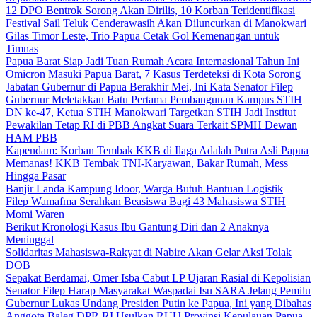
12 DPO Bentrok Sorong Akan Dirilis, 10 Korban Teridentifikasi
Festival Sail Teluk Cenderawasih Akan Diluncurkan di Manokwari
Gilas Timor Leste, Trio Papua Cetak Gol Kemenangan untuk
Timnas
Papua Barat Siap Jadi Tuan Rumah Acara Internasional Tahun Ini
Omicron Masuki Papua Barat, 7 Kasus Terdeteksi di Kota Sorong
Jabatan Gubernur di Papua Berakhir Mei, Ini Kata Senator Filep
Gubernur Meletakkan Batu Pertama Pembangunan Kampus STIH
DN ke-47, Ketua STIH Manokwari Targetkan STIH Jadi Institut
Pewakilan Tetap RI di PBB Angkat Suara Terkait SPMH Dewan
HAM PBB
Kapendam: Korban Tembak KKB di Ilaga Adalah Putra Asli Papua
Memanas! KKB Tembak TNI-Karyawan, Bakar Rumah, Mess
Hingga Pasar
Banjir Landa Kampung Idoor, Warga Butuh Bantuan Logistik
Filep Wamafma Serahkan Beasiswa Bagi 43 Mahasiswa STIH
Momi Waren
Berikut Kronologi Kasus Ibu Gantung Diri dan 2 Anaknya
Meninggal
Solidaritas Mahasiswa-Rakyat di Nabire Akan Gelar Aksi Tolak
DOB
Sepakat Berdamai, Omer Isba Cabut LP Ujaran Rasial di Kepolisian
Senator Filep Harap Masyarakat Waspadai Isu SARA Jelang Pemilu
Gubernur Lukas Undang Presiden Putin ke Papua, Ini yang Dibahas
Anggota Baleg DPR RI Usulkan RUU Provinsi Kepulauan Papua