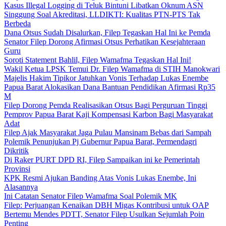
Kasus Illegal Logging di Teluk Bintuni Libatkan Oknum ASN
Singgung Soal Akreditasi, LLDIKTI: Kualitas PTN-PTS Tak
Berbeda
Dana Otsus Sudah Disalurkan, Filep Tegaskan Hal Ini ke Pemda
Senator Filep Dorong Afirmasi Otsus Perhatikan Kesejahteraan
Guru
Soroti Statement Bahlil, Filep Wamafma Tegaskan Hal Ini!
Wakil Ketua LPSK Temui Dr. Filep Wamafma di STIH Manokwari
Majelis Hakim Tipikor Jatuhkan Vonis Terhadap Lukas Enembe
Papua Barat Alokasikan Dana Bantuan Pendidikan Afirmasi Rp35
M
Filep Dorong Pemda Realisasikan Otsus Bagi Perguruan Tinggi
Pemprov Papua Barat Kaji Kompensasi Karbon Bagi Masyarakat
Adat
Filep Ajak Masyarakat Jaga Pulau Mansinam Bebas dari Sampah
Polemik Penunjukan Pj Gubernur Papua Barat, Permendagri
Dikritik
Di Raker PURT DPD RI, Filep Sampaikan ini ke Pemerintah
Provinsi
KPK Resmi Ajukan Banding Atas Vonis Lukas Enembe, Ini
Alasannya
Ini Catatan Senator Filep Wamafma Soal Polemik MK
Filep: Perjuangan Kenaikan DBH Migas Kontribusi untuk OAP
Bertemu Mendes PDTT, Senator Filep Usulkan Sejumlah Poin
Penting