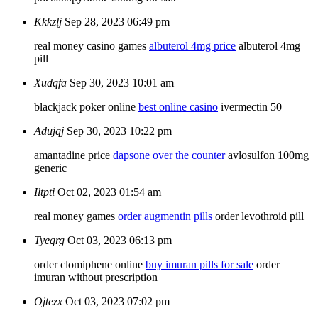
Kkkzlj
Sep 28, 2023 06:49 pm
real money casino games
albuterol 4mg price
albuterol 4mg
pill
Xudqfa
Sep 30, 2023 10:01 am
blackjack poker online
best online casino
ivermectin 50
Adujqj
Sep 30, 2023 10:22 pm
amantadine price
dapsone over the counter
avlosulfon 100mg
generic
Iltpti
Oct 02, 2023 01:54 am
real money games
order augmentin pills
order levothroid pill
Tyeqrg
Oct 03, 2023 06:13 pm
order clomiphene online
buy imuran pills for sale
order
imuran without prescription
Ojtezx
Oct 03, 2023 07:02 pm