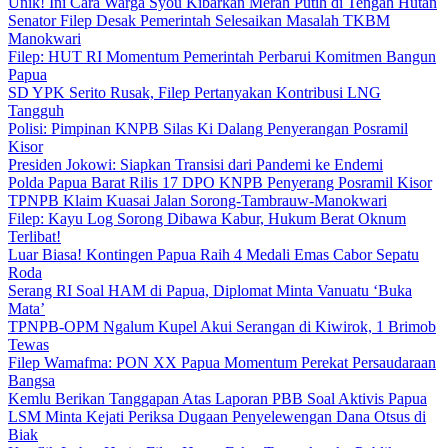
Unik! Ini Cara Warga Syou Kibarkan Merah Putih di Tengah Hutan
Senator Filep Desak Pemerintah Selesaikan Masalah TKBM
Manokwari
Filep: HUT RI Momentum Pemerintah Perbarui Komitmen Bangun
Papua
SD YPK Serito Rusak, Filep Pertanyakan Kontribusi LNG
Tangguh
Polisi: Pimpinan KNPB Silas Ki Dalang Penyerangan Posramil
Kisor
Presiden Jokowi: Siapkan Transisi dari Pandemi ke Endemi
Polda Papua Barat Rilis 17 DPO KNPB Penyerang Posramil Kisor
TPNPB Klaim Kuasai Jalan Sorong-Tambrauw-Manokwari
Filep: Kayu Log Sorong Dibawa Kabur, Hukum Berat Oknum
Terlibat!
Luar Biasa! Kontingen Papua Raih 4 Medali Emas Cabor Sepatu
Roda
Serang RI Soal HAM di Papua, Diplomat Minta Vanuatu ‘Buka
Mata’
TPNPB-OPM Ngalum Kupel Akui Serangan di Kiwirok, 1 Brimob
Tewas
Filep Wamafma: PON XX Papua Momentum Perekat Persaudaraan
Bangsa
Kemlu Berikan Tanggapan Atas Laporan PBB Soal Aktivis Papua
LSM Minta Kejati Periksa Dugaan Penyelewengan Dana Otsus di
Biak