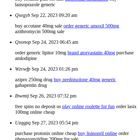
lansoprazole generic
Qsegyb
Sep 22, 2023 09:20 am
buy accutane 40mg sale
order generic amoxil 500mg
azithromycin 500mg sale
Qxonop
Sep 24, 2023 06:45 am
order generic lipitor 10mg
brand atorvastatin 40mg
purchase
amlodipine
Wzvwfp
Sep 24, 2023 01:26 pm
azipro 250mg drug
buy prednisolone 40mg generic
gabapentin drug
Ibwmtj
Sep 26, 2023 07:32 pm
free spins no deposit us
play online roulette for fun
order lasix
100mg online cheap
Uzqgpq
Sep 27, 2023 05:54 pm
purchase protonix online cheap
buy lisinopril online
order
phenazopyridine 200mg for sale