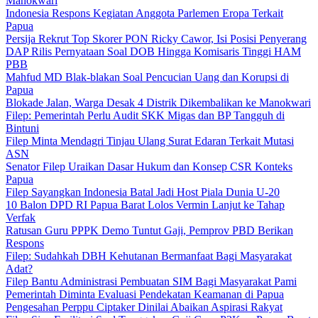
Manokwari
Indonesia Respons Kegiatan Anggota Parlemen Eropa Terkait
Papua
Persija Rekrut Top Skorer PON Ricky Cawor, Isi Posisi Penyerang
DAP Rilis Pernyataan Soal DOB Hingga Komisaris Tinggi HAM
PBB
Mahfud MD Blak-blakan Soal Pencucian Uang dan Korupsi di
Papua
Blokade Jalan, Warga Desak 4 Distrik Dikembalikan ke Manokwari
Filep: Pemerintah Perlu Audit SKK Migas dan BP Tangguh di
Bintuni
Filep Minta Mendagri Tinjau Ulang Surat Edaran Terkait Mutasi
ASN
Senator Filep Uraikan Dasar Hukum dan Konsep CSR Konteks
Papua
Filep Sayangkan Indonesia Batal Jadi Host Piala Dunia U-20
10 Balon DPD RI Papua Barat Lolos Vermin Lanjut ke Tahap
Verfak
Ratusan Guru PPPK Demo Tuntut Gaji, Pemprov PBD Berikan
Respons
Filep: Sudahkah DBH Kehutanan Bermanfaat Bagi Masyarakat
Adat?
Filep Bantu Administrasi Pembuatan SIM Bagi Masyarakat Pami
Pemerintah Diminta Evaluasi Pendekatan Keamanan di Papua
Pengesahan Perppu Ciptaker Dinilai Abaikan Aspirasi Rakyat