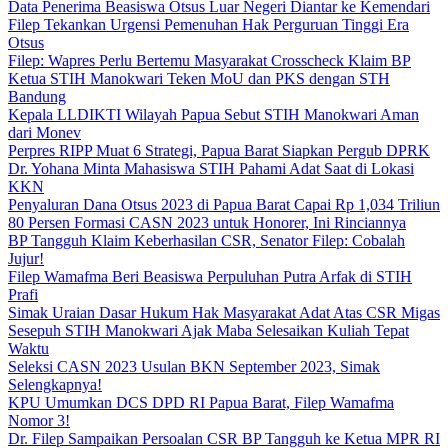
Data Penerima Beasiswa Otsus Luar Negeri Diantar ke Kemendari
Filep Tekankan Urgensi Pemenuhan Hak Perguruan Tinggi Era
Otsus
Filep: Wapres Perlu Bertemu Masyarakat Crosscheck Klaim BP
Ketua STIH Manokwari Teken MoU dan PKS dengan STH
Bandung
Kepala LLDIKTI Wilayah Papua Sebut STIH Manokwari Aman
dari Monev
Perpres RIPP Muat 6 Strategi, Papua Barat Siapkan Pergub DPRK
Dr. Yohana Minta Mahasiswa STIH Pahami Adat Saat di Lokasi
KKN
Penyaluran Dana Otsus 2023 di Papua Barat Capai Rp 1,034 Triliun
80 Persen Formasi CASN 2023 untuk Honorer, Ini Rinciannya
BP Tangguh Klaim Keberhasilan CSR, Senator Filep: Cobalah
Jujur!
Filep Wamafma Beri Beasiswa Perpuluhan Putra Arfak di STIH
Prafi
Simak Uraian Dasar Hukum Hak Masyarakat Adat Atas CSR Migas
Sesepuh STIH Manokwari Ajak Maba Selesaikan Kuliah Tepat
Waktu
Seleksi CASN 2023 Usulan BKN September 2023, Simak
Selengkapnya!
KPU Umumkan DCS DPD RI Papua Barat, Filep Wamafma
Nomor 3!
Dr. Filep Sampaikan Persoalan CSR BP Tangguh ke Ketua MPR RI