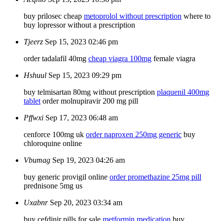
buy prilosec cheap
metoprolol without prescription
where to
buy lopressor without a prescription
Tjeerz
Sep 15, 2023 02:46 pm
order tadalafil 40mg
cheap viagra 100mg
female viagra
Hshuul
Sep 15, 2023 09:29 pm
buy telmisartan 80mg without prescription
plaquenil 400mg
tablet
order molnupiravir 200 mg pill
Pffwxi
Sep 17, 2023 06:48 am
cenforce 100mg uk
order naproxen 250mg generic
buy
chloroquine online
Vbumag
Sep 19, 2023 04:26 am
buy generic provigil online
order promethazine 25mg pill
prednisone 5mg us
Uxabnr
Sep 20, 2023 03:34 am
buy cefdinir pills for sale
metformin medication
buy