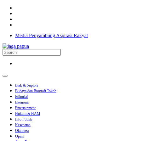
Media Penyambung Aspirasi Rakyat
Biak & Supiori
Budaya dan Biografi Tokoh
Editorial
Ekonomi
Entertainment
Hukum & HAM
Info Publik
Kesehatan
Olahraga
Opini