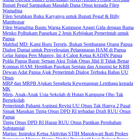
Bupati Pegaf Sampaikan Masalah Dana Otsus kepada Filep
Wamafma
Filep Serahkan Buku Karyanya untuk Bupati Pegaf & Billy
Mambrasar
Filep Wamafma Bantu Warga Kampung Anggi Gida dengan Bama
Menko Polhukam Paparkan 2 Jenis Kebijakan Pemerintah untuk
Papua
Mahfud MD: Kami Buru Teroris, Bukan Sembarang Orang Papua
Dialog Damai untuk Penyelesaian Pelanggaran HAM di Papua
Gelar Jumpa Pers Muprov, Ini 4 Calon Ketua KADIN Papua
Polda Papua Barat: Seruan Aksi Tolak Otsus Jilid II Tidak Benar
Komnas HAM: Hentikan Pasokan Senjata dan Amunisi ke KBB
Dewan Adat Papua Ajak Pemerintah Dialog Terbuka Bahas UU
Otsus
MRP dan MRPB Ajukan Sengketa Kewenangan Lembaga kepada
MK
Miris, Anak-Anak Usia Sekolah di Hutan Kampung Obo Tak
Bersekolah
Pemerintah Pahami Aspirasi Revisi UU Otsus Tak Hanya 2 Pasal
Simak Masukan Timja Otsus DPD RI terhadap Draft RUU Otsus
Papua
Timja Otsus DPD RI Harap RUU Otsus Pastikan Perubahan
Substansial
Marius: Instruksi Ketua Aktivitas STIH Manokwari Ikuti Prokes