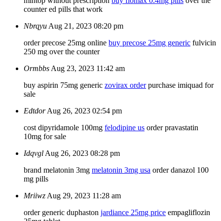
mintop without prescription
buy flomax 0.4mg pills
over the
counter ed pills that work
Nbrqyu
Aug 21, 2023 08:20 pm
order precose 25mg online
buy precose 25mg generic
fulvicin
250 mg over the counter
Ormbbs
Aug 23, 2023 11:42 am
buy aspirin 75mg generic
zovirax order
purchase imiquad for
sale
Edtdor
Aug 26, 2023 02:54 pm
cost dipyridamole 100mg
felodipine us
order pravastatin
10mg for sale
Idqvgl
Aug 26, 2023 08:28 pm
brand melatonin 3mg
melatonin 3mg usa
order danazol 100
mg pills
Mriiwz
Aug 29, 2023 11:28 am
order generic duphaston
jardiance 25mg price
empagliflozin