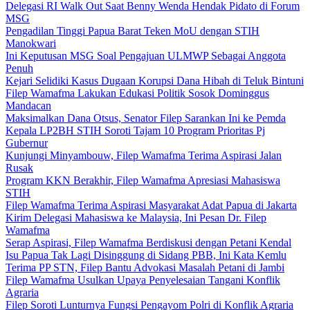
Delegasi RI Walk Out Saat Benny Wenda Hendak Pidato di Forum
MSG
Pengadilan Tinggi Papua Barat Teken MoU dengan STIH
Manokwari
Ini Keputusan MSG Soal Pengajuan ULMWP Sebagai Anggota
Penuh
Kejari Selidiki Kasus Dugaan Korupsi Dana Hibah di Teluk Bintuni
Filep Wamafma Lakukan Edukasi Politik Sosok Dominggus
Mandacan
Maksimalkan Dana Otsus, Senator Filep Sarankan Ini ke Pemda
Kepala LP2BH STIH Soroti Tajam 10 Program Prioritas Pj
Gubernur
Kunjungi Minyambouw, Filep Wamafma Terima Aspirasi Jalan
Rusak
Program KKN Berakhir, Filep Wamafma Apresiasi Mahasiswa
STIH
Filep Wamafma Terima Aspirasi Masyarakat Adat Papua di Jakarta
Kirim Delegasi Mahasiswa ke Malaysia, Ini Pesan Dr. Filep
Wamafma
Serap Aspirasi, Filep Wamafma Berdiskusi dengan Petani Kendal
Isu Papua Tak Lagi Disinggung di Sidang PBB, Ini Kata Kemlu
Terima PP STN, Filep Bantu Advokasi Masalah Petani di Jambi
Filep Wamafma Usulkan Upaya Penyelesaian Tangani Konflik
Agraria
Filep Soroti Lunturnya Fungsi Pengayom Polri di Konflik Agraria