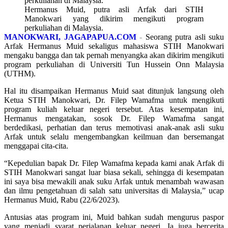
Hermanus Muid, putra asli Arfak dari STIH
Manokwari yang dikirim mengikuti program
perkuliahan di Malaysia.
MANOKWARI, JAGAPAPUA.COM
-
Seorang putra asli suku
Arfak Hermanus Muid sekaligus mahasiswa STIH Manokwari
mengaku bangga dan tak pernah menyangka akan dikirim mengikuti
program perkuliahan di Universiti Tun Hussein Onn Malaysia
(UTHM).
Hal itu disampaikan Hermanus Muid saat ditunjuk langsung oleh
Ketua STIH Manokwari, Dr. Filep Wamafma untuk mengikuti
program kuliah keluar negeri tersebut. Atas kesempatan ini,
Hermanus mengatakan, sosok Dr. Filep Wamafma sangat
berdedikasi, perhatian dan terus memotivasi anak-anak asli suku
Arfak untuk selalu mengembangkan keilmuan dan bersemangat
menggapai cita-cita.
“Kepedulian bapak Dr. Filep Wamafma kepada kami anak Arfak di
STIH Manokwari sangat luar biasa sekali, sehingga di kesempatan
ini saya bisa mewakili anak suku Arfak untuk menambah wawasan
dan ilmu pengetahuan di salah satu universitas di Malaysia,” ucap
Hermanus Muid, Rabu (22/6/2023).
Antusias atas program ini, Muid bahkan sudah mengurus paspor
yang menjadi syarat perjalanan keluar negeri. Ia juga bercerita