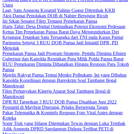
Utara
Lagi, Satu Anggota Koramil Yalimo Gugur Ditembak KKB
Aksi Damai Penolakan DOB di Nabire Berujung Ricuh
Ini Sikap Senator Filep Tentang Pemekaran Papua
Haris Tahir: Desa Digital Optimalkan Potensi Ekonomi Pedesaan
Ketua Tim Pemekaran Papua Barat Daya Mengundurkan Diri
Kejagung Tetapkan Satu Tersangka dari TNI pada Kasus Paniai
Paripurna Setujui 3 RUU DOB Papua Jadi Inisiatif DPR, PD
Menolak
Pemekaran Papua Jadi Program Strategis, Pemilu Diminta Efisien
Gubernur dan Kapolda Resmikan Pura Milik Polda Papua Barat
RUU Pemekaran Diminta Dibatalkan Hingga Respons Para Tokoh
Papua
Majelis Rakyat Papua Temui Menko Polhukam, Ini yang Dibahas
Kapolda Koordinasi dengan Bareskrim Soal Tambang Ilegal
Manokwari
Filep Pertanyakan Kinerja Aparat Soal Tambang Ilegal di
Manokwari
DPR RI Targetkan 3 RUU DOB Papua Disahkan Juni 2022
Posramil di Maybrat Diserang, Pelaku Bersenjata Tajam
Pakar Telematika & Kominfo Respons Foto Viral Anies dengan
Koteka
Sopir Truk yang Hilang Ditemukan Tewas dengan Luka Tembak
Adik Anggota DPRD Sarolangun Diduga Terlibat PETI di