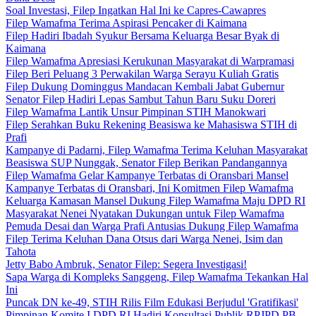
Soal Investasi, Filep Ingatkan Hal Ini ke Capres-Cawapres
Filep Wamafma Terima Aspirasi Pencaker di Kaimana
Filep Hadiri Ibadah Syukur Bersama Keluarga Besar Byak di
Kaimana
Filep Wamafma Apresiasi Kerukunan Masyarakat di Warpramasi
Filep Beri Peluang 3 Perwakilan Warga Serayu Kuliah Gratis
Filep Dukung Dominggus Mandacan Kembali Jabat Gubernur
Senator Filep Hadiri Lepas Sambut Tahun Baru Suku Doreri
Filep Wamafma Lantik Unsur Pimpinan STIH Manokwari
Filep Serahkan Buku Rekening Beasiswa ke Mahasiswa STIH di
Prafi
Kampanye di Padarni, Filep Wamafma Terima Keluhan Masyarakat
Beasiswa SUP Nunggak, Senator Filep Berikan Pandangannya
Filep Wamafma Gelar Kampanye Terbatas di Oransbari Mansel
Kampanye Terbatas di Oransbari, Ini Komitmen Filep Wamafma
Keluarga Kamasan Mansel Dukung Filep Wamafma Maju DPD RI
Masyarakat Nenei Nyatakan Dukungan untuk Filep Wamafma
Pemuda Desai dan Warga Prafi Antusias Dukung Filep Wamafma
Filep Terima Keluhan Dana Otsus dari Warga Nenei, Isim dan
Tahota
Jetty Babo Ambruk, Senator Filep: Segera Investigasi!
Sapa Warga di Kompleks Sanggeng, Filep Wamafma Tekankan Hal
Ini
Puncak DN ke-49, STIH Rilis Film Edukasi Berjudul 'Gratifikasi'
Pimpinan Komite I DPD RI Hadiri Konsultasi Publik RPJPD PB