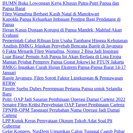
BUMN Buka Lowongan Kerja Khusus Putra-Putri Papua dan
Papua Barat
Filep Wamafma Berbagi Kasih Natal di Manokwari
Kapolda Papua Keluarkan Imbauan Penting Bagi Pendatang di
Papua
Heran Kasus Dugaan Korupsi di Papua Mandek, Mahfud Akan
Evaluasi
Pemerintah Cabut Ribuan Izin Usaha Tambang Hingga Kehutanan
Analisis BMKG Jelaskan Penyebab Bencana Banjir di Jayapura
6 Fakta Menarik Filep Wamafma, Nomor 2 Bisa Jadi Inspirasi
Luar Biasa! Pemain Asli Papua Ini Akan Berlaga di Liga Eropa
Mantan Pejabat Pemprov Papua Gugat Jokowi ke PTUN Jakarta
BMKG Ingatkan Curah Hujan Ekstrem Papua-Papua Barat 14-17
Januari
Banjir Jayapura, Filep Soroti Faktor Lingkungan & Pengawasan
RTRW
Fientje Suebu Dubes Perempuan Pertama Papua untuk Selandia
Baru
Polri: OAP Jadi Sasaran Pembinaan Operasi Damai Cartenz 2022
Senator Filep Kritisi Penyebutan OAP Target Pembinaan Cartenz
TPNPB-OPM Tanggapi Perubahan Nama Operasi Jadi Damai
Cartenz
LPP Kutuk Keras Pernyataan Oknum Tokoh Adat Soal Plt
Gubernur
Gelar Konpers, NasDem Umumkan Calon Tunggal Cagub Pabar