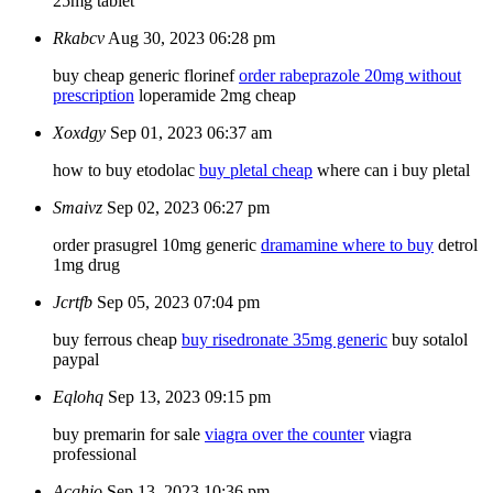
25mg tablet
Rkabcv
Aug 30, 2023 06:28 pm
buy cheap generic florinef
order rabeprazole 20mg without
prescription
loperamide 2mg cheap
Xoxdgy
Sep 01, 2023 06:37 am
how to buy etodolac
buy pletal cheap
where can i buy pletal
Smaivz
Sep 02, 2023 06:27 pm
order prasugrel 10mg generic
dramamine where to buy
detrol
1mg drug
Jcrtfb
Sep 05, 2023 07:04 pm
buy ferrous cheap
buy risedronate 35mg generic
buy sotalol
paypal
Eqlohq
Sep 13, 2023 09:15 pm
buy premarin for sale
viagra over the counter
viagra
professional
Acqhio
Sep 13, 2023 10:36 pm