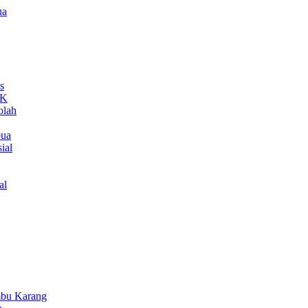
ua
s
MK
olah
pua
ial
al
bu Karang