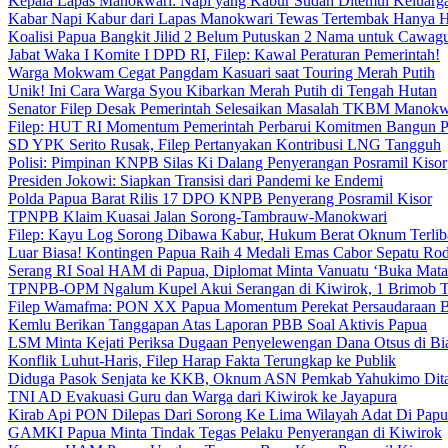
Kepala Lapas Manokwari: Napi yang Kabur Sudah Ditemui Keluarg
Kabar Napi Kabur dari Lapas Manokwari Tewas Tertembak Hanya 
Koalisi Papua Bangkit Jilid 2 Belum Putuskan 2 Nama untuk Cawag
Jabat Waka I Komite I DPD RI, Filep: Kawal Peraturan Pemerintah!
Warga Mokwam Cegat Pangdam Kasuari saat Touring Merah Putih
Unik! Ini Cara Warga Syou Kibarkan Merah Putih di Tengah Hutan
Senator Filep Desak Pemerintah Selesaikan Masalah TKBM Manokw
Filep: HUT RI Momentum Pemerintah Perbarui Komitmen Bangun 
SD YPK Serito Rusak, Filep Pertanyakan Kontribusi LNG Tangguh
Polisi: Pimpinan KNPB Silas Ki Dalang Penyerangan Posramil Kisor
Presiden Jokowi: Siapkan Transisi dari Pandemi ke Endemi
Polda Papua Barat Rilis 17 DPO KNPB Penyerang Posramil Kisor
TPNPB Klaim Kuasai Jalan Sorong-Tambrauw-Manokwari
Filep: Kayu Log Sorong Dibawa Kabur, Hukum Berat Oknum Terlib
Luar Biasa! Kontingen Papua Raih 4 Medali Emas Cabor Sepatu Ro
Serang RI Soal HAM di Papua, Diplomat Minta Vanuatu ‘Buka Mata
TPNPB-OPM Ngalum Kupel Akui Serangan di Kiwirok, 1 Brimob 
Filep Wamafma: PON XX Papua Momentum Perekat Persaudaraan 
Kemlu Berikan Tanggapan Atas Laporan PBB Soal Aktivis Papua
LSM Minta Kejati Periksa Dugaan Penyelewengan Dana Otsus di Bi
Konflik Luhut-Haris, Filep Harap Fakta Terungkap ke Publik
Diduga Pasok Senjata ke KKB, Oknum ASN Pemkab Yahukimo Dit
TNI AD Evakuasi Guru dan Warga dari Kiwirok ke Jayapura
Kirab Api PON Dilepas Dari Sorong Ke Lima Wilayah Adat Di Papu
GAMKI Papua Minta Tindak Tegas Pelaku Penyerangan di Kiwirok