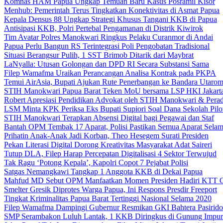
Komnas HAM Papua Ungkap Temuan Baru Kasus Posramil Kisor
Menhub: Pemerintah Terus Tingkatkan Konektivitas di Asmat Papua
Kepala Densus 88 Ungkap Strategi Khusus Tangani KKB di Papua
Antisipasi KKB, Polri Pertebal Pengamanan di Distrik Kiwirok
Tim Avatar Polres Manokwari Ringkus Pelaku Curanmor di Andai
Papua Perlu Bangun RS Terintegrasi Poli Pengobatan Tradisional
Situasi Berangsur Pulih, 1 SST Brimob Ditarik dari Maybrat
LaNyalla: Utusan Golongan dan DPD RI Secara Substansi Sama
Filep Wamafma Uraikan Perancangan Analisa Kontrak pada PKPA
Temui AirAsia, Bupati Ajukan Rute Penerbangan ke Bandara Utaro
STIH Manokwari Papua Barat Teken MoU bersama LSP HKI Jakart
Robert Apresiasi Pendidikan Advokat oleh STIH Manokwari & Perad
LSM Minta KPK Periksa Eks Bupati Supiori Soal Dana Sekolah Pilo
STIH Manokwari Terapkan Absensi Digital bagi Pegawai dan Staf
Bantah OPM Tembak 17 Aparat, Polisi Pastikan Semua Aparat Selam
Prihatin Anak-Anak Jadi Korban, Theo Hesegem Surati Presiden
Pekan Literasi Digital Dorong Kreativitas Masyarakat Adat Saireri
Tutup DLA, Filep Harap Percepatan Digitalisasi 4 Sektor Terwujud
Tak Ragu ‘Potong Kepala’, Kapolri Copot 7 Pejabat Polisi
Satgas Nemangkawi Tangkap 1 Anggota KKB di Dekai Papua
Mahfud MD Sebut OPM Manfaatkan Momen Presiden Hadiri KTT 
Smelter Gresik Diprotes Warga Papua, Ini Respons Presdir Freeport
Tingkat Kriminalitas Papua Barat Tertinggi Nasional Selama 2020
Filep Wamafma Dampingi Gubernur Resmikan GKI Bahtera Pasirido
SMP Serambakon Luluh Lantak, 1 KKB Diringkus di Gunung Impur