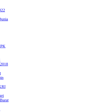
022
Dunia
 KPK
t
 2018
t
in
NKRI
gri
Barat
a