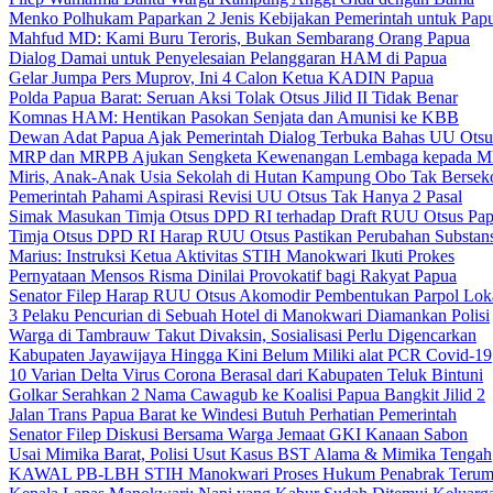
Menko Polhukam Paparkan 2 Jenis Kebijakan Pemerintah untuk Pap
Mahfud MD: Kami Buru Teroris, Bukan Sembarang Orang Papua
Dialog Damai untuk Penyelesaian Pelanggaran HAM di Papua
Gelar Jumpa Pers Muprov, Ini 4 Calon Ketua KADIN Papua
Polda Papua Barat: Seruan Aksi Tolak Otsus Jilid II Tidak Benar
Komnas HAM: Hentikan Pasokan Senjata dan Amunisi ke KBB
Dewan Adat Papua Ajak Pemerintah Dialog Terbuka Bahas UU Otsu
MRP dan MRPB Ajukan Sengketa Kewenangan Lembaga kepada 
Miris, Anak-Anak Usia Sekolah di Hutan Kampung Obo Tak Bersek
Pemerintah Pahami Aspirasi Revisi UU Otsus Tak Hanya 2 Pasal
Simak Masukan Timja Otsus DPD RI terhadap Draft RUU Otsus Pa
Timja Otsus DPD RI Harap RUU Otsus Pastikan Perubahan Substans
Marius: Instruksi Ketua Aktivitas STIH Manokwari Ikuti Prokes
Pernyataan Mensos Risma Dinilai Provokatif bagi Rakyat Papua
Senator Filep Harap RUU Otsus Akomodir Pembentukan Parpol Lok
3 Pelaku Pencurian di Sebuah Hotel di Manokwari Diamankan Polisi
Warga di Tambrauw Takut Divaksin, Sosialisasi Perlu Digencarkan
Kabupaten Jayawijaya Hingga Kini Belum Miliki alat PCR Covid-19
10 Varian Delta Virus Corona Berasal dari Kabupaten Teluk Bintuni
Golkar Serahkan 2 Nama Cawagub ke Koalisi Papua Bangkit Jilid 2
Jalan Trans Papua Barat ke Windesi Butuh Perhatian Pemerintah
Senator Filep Diskusi Bersama Warga Jemaat GKI Kanaan Sabon
Usai Mimika Barat, Polisi Usut Kasus BST Alama & Mimika Tengah
KAWAL PB-LBH STIH Manokwari Proses Hukum Penabrak Terum