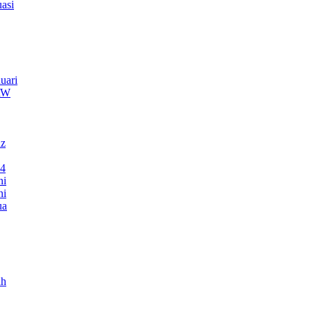
asi
uari
TRW
nz
24
ni
ni
ua
ah