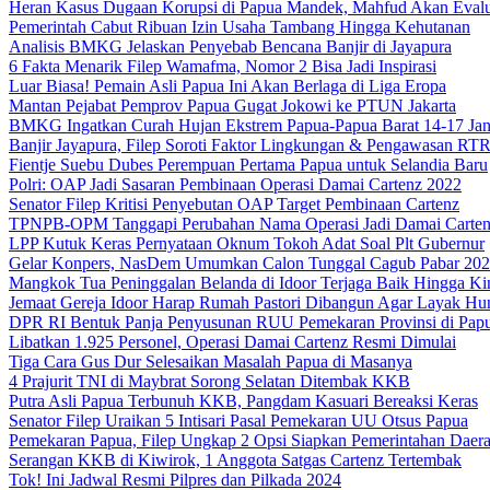
Heran Kasus Dugaan Korupsi di Papua Mandek, Mahfud Akan Evalu
Pemerintah Cabut Ribuan Izin Usaha Tambang Hingga Kehutanan
Analisis BMKG Jelaskan Penyebab Bencana Banjir di Jayapura
6 Fakta Menarik Filep Wamafma, Nomor 2 Bisa Jadi Inspirasi
Luar Biasa! Pemain Asli Papua Ini Akan Berlaga di Liga Eropa
Mantan Pejabat Pemprov Papua Gugat Jokowi ke PTUN Jakarta
BMKG Ingatkan Curah Hujan Ekstrem Papua-Papua Barat 14-17 Jan
Banjir Jayapura, Filep Soroti Faktor Lingkungan & Pengawasan R
Fientje Suebu Dubes Perempuan Pertama Papua untuk Selandia Baru
Polri: OAP Jadi Sasaran Pembinaan Operasi Damai Cartenz 2022
Senator Filep Kritisi Penyebutan OAP Target Pembinaan Cartenz
TPNPB-OPM Tanggapi Perubahan Nama Operasi Jadi Damai Carte
LPP Kutuk Keras Pernyataan Oknum Tokoh Adat Soal Plt Gubernur
Gelar Konpers, NasDem Umumkan Calon Tunggal Cagub Pabar 20
Mangkok Tua Peninggalan Belanda di Idoor Terjaga Baik Hingga Ki
Jemaat Gereja Idoor Harap Rumah Pastori Dibangun Agar Layak Hu
DPR RI Bentuk Panja Penyusunan RUU Pemekaran Provinsi di Pap
Libatkan 1.925 Personel, Operasi Damai Cartenz Resmi Dimulai
Tiga Cara Gus Dur Selesaikan Masalah Papua di Masanya
4 Prajurit TNI di Maybrat Sorong Selatan Ditembak KKB
Putra Asli Papua Terbunuh KKB, Pangdam Kasuari Bereaksi Keras
Senator Filep Uraikan 5 Intisari Pasal Pemekaran UU Otsus Papua
Pemekaran Papua, Filep Ungkap 2 Opsi Siapkan Pemerintahan Daer
Serangan KKB di Kiwirok, 1 Anggota Satgas Cartenz Tertembak
Tok! Ini Jadwal Resmi Pilpres dan Pilkada 2024