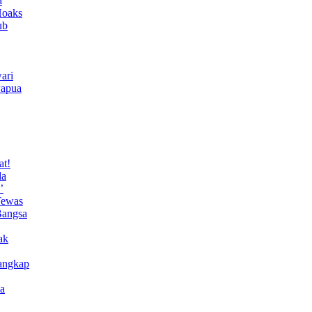
a
Hoaks
ub
ari
Papua
at!
da
’
Tewas
Bangsa
ak
angkap
a