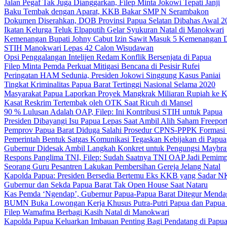
Jalan Pegaf Tak Juga Dianggarkan, Filep Minta Jokowi Tepati Janji
Baku Tembak dengan Aparat, KKB Bakar SMP N Serambakon
Dokumen Diserahkan, DOB Provinsi Papua Selatan Dibahas Awal 2
Ikatan Kelurga Teluk Elpaputih Gelar Syukuran Natal di Manokwari
Kemenangan Bupati Johny Cabut Izin Sawit Masuk 5 Kemenangan 
STIH Manokwari Lepas 42 Calon Wisudawan
Opsi Penggalangan Intelijen Redam Konflik Bersenjata di Papua
Filep Minta Pemda Perkuat Mitigasi Bencana di Pesisir Rufei
Peringatan HAM Sedunia, Presiden Jokowi Singgung Kasus Paniai
Tingkat Kriminalitas Papua Barat Tertinggi Nasional Selama 2020
Masyarakat Papua Laporkan Proyek Mangkrak Miliaran Rupiah ke
Kasat Reskrim Tertembak oleh OTK Saat Ricuh di Mansel
90 % Lulusan Adalah OAP, Filep: Ini Kontribusi STIH untuk Papua
Presiden Dibayangi Isu Papua Lepas Saat Ambil Alih Saham Freepor
Pemprov Papua Barat Diduga Salahi Prosedur CPNS-PPPK Formasi
Pemerintah Bentuk Satgas Komunikasi Tegaskan Kebijakan di Papua
Gubernur Didesak Ambil Langkah Konkret untuk Pengungsi Maybra
Respons Panglima TNI, Filep: Sudah Saatnya TNI OAP Jadi Pemimp
Seorang Guru Pesantren Lakukan Pembersihan Gereja Jelang Natal
Kapolda Papua: Presiden Bersedia Bertemu Eks KKB yang Sadar 
Gubernur dan Sekda Papua Barat Tak Open House Saat Nataru
Kas Pemda ‘Ngendap’, Gubernur Papua-Papua Barat Ditegur Menda
BUMN Buka Lowongan Kerja Khusus Putra-Putri Papua dan Papua 
Filep Wamafma Berbagi Kasih Natal di Manokwari
Kapolda Papua Keluarkan Imbauan Penting Bagi Pendatang di Papu