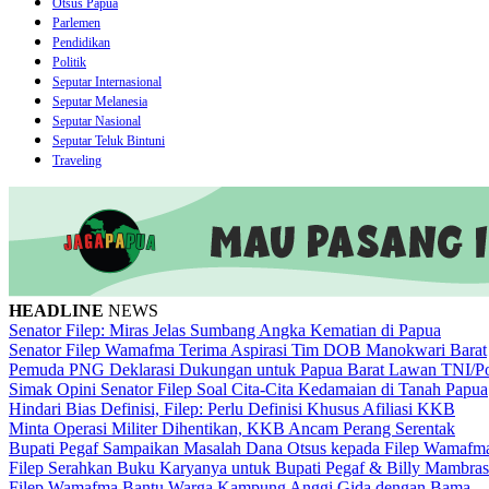
Otsus Papua
Parlemen
Pendidikan
Politik
Seputar Internasional
Seputar Melanesia
Seputar Nasional
Seputar Teluk Bintuni
Traveling
HEADLINE
NEWS
Senator Filep: Miras Jelas Sumbang Angka Kematian di Papua
Senator Filep Wamafma Terima Aspirasi Tim DOB Manokwari Barat
Pemuda PNG Deklarasi Dukungan untuk Papua Barat Lawan TNI/Po
Simak Opini Senator Filep Soal Cita-Cita Kedamaian di Tanah Papua
Hindari Bias Definisi, Filep: Perlu Definisi Khusus Afiliasi KKB
Minta Operasi Militer Dihentikan, KKB Ancam Perang Serentak
Bupati Pegaf Sampaikan Masalah Dana Otsus kepada Filep Wamafm
Filep Serahkan Buku Karyanya untuk Bupati Pegaf & Billy Mambras
Filep Wamafma Bantu Warga Kampung Anggi Gida dengan Bama