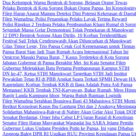
Dua Kelompok Warga Bentrok di Sorong, Belasan Orang Tewas
Pelaku Bentrok di Kota Sorong Bukan Orang Papua, Ini Kronologin
Filep Harap Aparat Mampu Deteksi Dini Potensi Kekerasan di Daera
Filep Wamafma: Polisi Penangkap Pelaku Layak Terima Reward
Polisi Ringkus 2 Terduga Pelaku Pembunuhan Khani Rumaf di Soro
Sejumlah Massa Gelar Demonstrasi Tolak Pemekaran di Manokwari
12 DPO Bentrok Sorong Akan Dirilis, 10 Korban Teridentifikasi
Festival Sail Teluk Cenderawasih Akan Diluncurkan di Manokwari
Gilas Timor Leste, Trio Papua Cetak Gol Kemenangan untuk Timnas
Papua Barat Siap Jadi Tuan Rumah Acara Internasional Tahun Ini
Omicron Masuki Papua Barat, 7 Kasus Terdeteksi di Kota Sorong
Jabatan Gubernur di Papua Berakhir Mei, Ini Kata Senator Filep
Gubernur Meletakkan Batu Pertama Pembangunan Kampus STIH
DN ke-47, Ketua STIH Manokwari Targetkan STIH Jadi Institut
Pewakilan Tetap RI di PBB Angkat Suara Terkait SPMH Dewan 
Kapendam: Korban Tembak KKB di Ilaga Adalah Putra Asli Papua
Memanas! KKB Tembak TNI-Karyawan, Bakar Rumah, Mess Hingg
Banjir Landa Kampung Idoor, Warga Butuh Bantuan Logistik
Filep Wamafma Serahkan Beasiswa Bagi 43 Mahasiswa STIH Momi
Berikut Kronologi Kasus Ibu Gantung Diri dan 2 Anaknya Meningga
Solidaritas Mahasiswa-Rakyat di Nabire Akan Gelar Aksi Tolak DO
Sepakat Berdamai, Omer Isba Cabut LP Ujaran Rasial di Kepolisian
Senator Filep Harap Masyarakat Waspadai Isu SARA Jelang Pemilu
Gubernur Lukas Undang Presiden Putin ke Papua, Ini yang Dibahas
Anggota Baleg DPR RI Usulkan RUU Provinsi Kepulauan Papua Ut