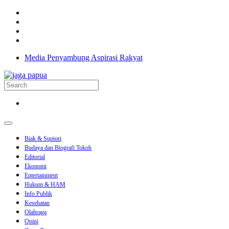
Media Penyambung Aspirasi Rakyat
Biak & Supiori
Budaya dan Biografi Tokoh
Editorial
Ekonomi
Entertainment
Hukum & HAM
Info Publik
Kesehatan
Olahraga
Opini