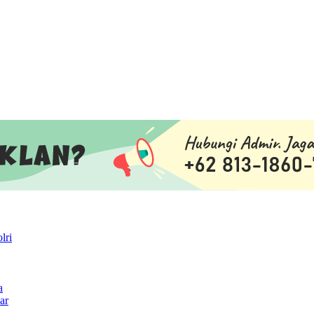
lri
a
ar