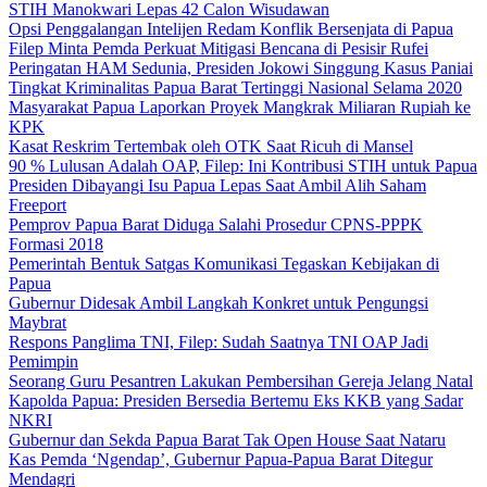
STIH Manokwari Lepas 42 Calon Wisudawan
Opsi Penggalangan Intelijen Redam Konflik Bersenjata di Papua
Filep Minta Pemda Perkuat Mitigasi Bencana di Pesisir Rufei
Peringatan HAM Sedunia, Presiden Jokowi Singgung Kasus Paniai
Tingkat Kriminalitas Papua Barat Tertinggi Nasional Selama 2020
Masyarakat Papua Laporkan Proyek Mangkrak Miliaran Rupiah ke
KPK
Kasat Reskrim Tertembak oleh OTK Saat Ricuh di Mansel
90 % Lulusan Adalah OAP, Filep: Ini Kontribusi STIH untuk Papua
Presiden Dibayangi Isu Papua Lepas Saat Ambil Alih Saham
Freeport
Pemprov Papua Barat Diduga Salahi Prosedur CPNS-PPPK
Formasi 2018
Pemerintah Bentuk Satgas Komunikasi Tegaskan Kebijakan di
Papua
Gubernur Didesak Ambil Langkah Konkret untuk Pengungsi
Maybrat
Respons Panglima TNI, Filep: Sudah Saatnya TNI OAP Jadi
Pemimpin
Seorang Guru Pesantren Lakukan Pembersihan Gereja Jelang Natal
Kapolda Papua: Presiden Bersedia Bertemu Eks KKB yang Sadar
NKRI
Gubernur dan Sekda Papua Barat Tak Open House Saat Nataru
Kas Pemda ‘Ngendap’, Gubernur Papua-Papua Barat Ditegur
Mendagri