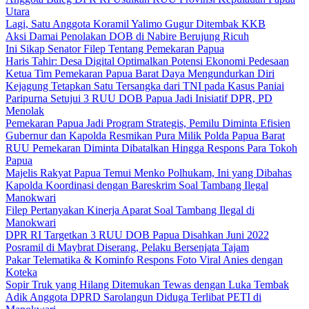
Utara
Lagi, Satu Anggota Koramil Yalimo Gugur Ditembak KKB
Aksi Damai Penolakan DOB di Nabire Berujung Ricuh
Ini Sikap Senator Filep Tentang Pemekaran Papua
Haris Tahir: Desa Digital Optimalkan Potensi Ekonomi Pedesaan
Ketua Tim Pemekaran Papua Barat Daya Mengundurkan Diri
Kejagung Tetapkan Satu Tersangka dari TNI pada Kasus Paniai
Paripurna Setujui 3 RUU DOB Papua Jadi Inisiatif DPR, PD
Menolak
Pemekaran Papua Jadi Program Strategis, Pemilu Diminta Efisien
Gubernur dan Kapolda Resmikan Pura Milik Polda Papua Barat
RUU Pemekaran Diminta Dibatalkan Hingga Respons Para Tokoh
Papua
Majelis Rakyat Papua Temui Menko Polhukam, Ini yang Dibahas
Kapolda Koordinasi dengan Bareskrim Soal Tambang Ilegal
Manokwari
Filep Pertanyakan Kinerja Aparat Soal Tambang Ilegal di
Manokwari
DPR RI Targetkan 3 RUU DOB Papua Disahkan Juni 2022
Posramil di Maybrat Diserang, Pelaku Bersenjata Tajam
Pakar Telematika & Kominfo Respons Foto Viral Anies dengan
Koteka
Sopir Truk yang Hilang Ditemukan Tewas dengan Luka Tembak
Adik Anggota DPRD Sarolangun Diduga Terlibat PETI di