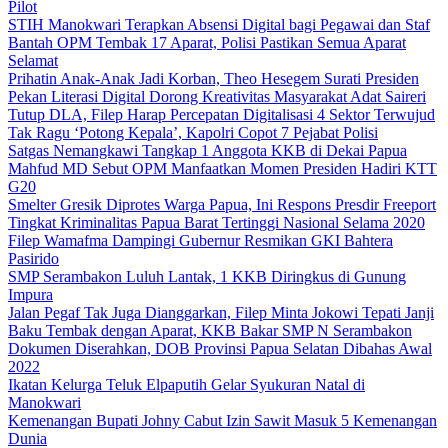
Pilot
STIH Manokwari Terapkan Absensi Digital bagi Pegawai dan Staf
Bantah OPM Tembak 17 Aparat, Polisi Pastikan Semua Aparat
Selamat
Prihatin Anak-Anak Jadi Korban, Theo Hesegem Surati Presiden
Pekan Literasi Digital Dorong Kreativitas Masyarakat Adat Saireri
Tutup DLA, Filep Harap Percepatan Digitalisasi 4 Sektor Terwujud
Tak Ragu ‘Potong Kepala’, Kapolri Copot 7 Pejabat Polisi
Satgas Nemangkawi Tangkap 1 Anggota KKB di Dekai Papua
Mahfud MD Sebut OPM Manfaatkan Momen Presiden Hadiri KTT
G20
Smelter Gresik Diprotes Warga Papua, Ini Respons Presdir Freeport
Tingkat Kriminalitas Papua Barat Tertinggi Nasional Selama 2020
Filep Wamafma Dampingi Gubernur Resmikan GKI Bahtera
Pasirido
SMP Serambakon Luluh Lantak, 1 KKB Diringkus di Gunung
Impura
Jalan Pegaf Tak Juga Dianggarkan, Filep Minta Jokowi Tepati Janji
Baku Tembak dengan Aparat, KKB Bakar SMP N Serambakon
Dokumen Diserahkan, DOB Provinsi Papua Selatan Dibahas Awal
2022
Ikatan Kelurga Teluk Elpaputih Gelar Syukuran Natal di
Manokwari
Kemenangan Bupati Johny Cabut Izin Sawit Masuk 5 Kemenangan
Dunia