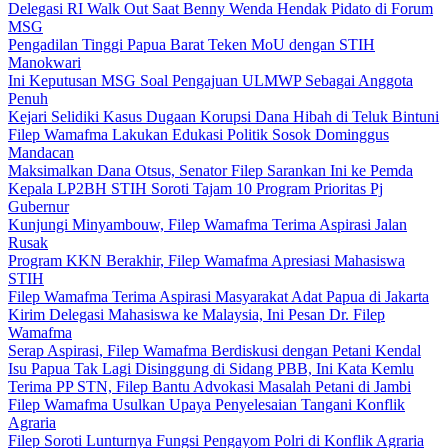
Delegasi RI Walk Out Saat Benny Wenda Hendak Pidato di Forum
MSG
Pengadilan Tinggi Papua Barat Teken MoU dengan STIH
Manokwari
Ini Keputusan MSG Soal Pengajuan ULMWP Sebagai Anggota
Penuh
Kejari Selidiki Kasus Dugaan Korupsi Dana Hibah di Teluk Bintuni
Filep Wamafma Lakukan Edukasi Politik Sosok Dominggus
Mandacan
Maksimalkan Dana Otsus, Senator Filep Sarankan Ini ke Pemda
Kepala LP2BH STIH Soroti Tajam 10 Program Prioritas Pj
Gubernur
Kunjungi Minyambouw, Filep Wamafma Terima Aspirasi Jalan
Rusak
Program KKN Berakhir, Filep Wamafma Apresiasi Mahasiswa
STIH
Filep Wamafma Terima Aspirasi Masyarakat Adat Papua di Jakarta
Kirim Delegasi Mahasiswa ke Malaysia, Ini Pesan Dr. Filep
Wamafma
Serap Aspirasi, Filep Wamafma Berdiskusi dengan Petani Kendal
Isu Papua Tak Lagi Disinggung di Sidang PBB, Ini Kata Kemlu
Terima PP STN, Filep Bantu Advokasi Masalah Petani di Jambi
Filep Wamafma Usulkan Upaya Penyelesaian Tangani Konflik
Agraria
Filep Soroti Lunturnya Fungsi Pengayom Polri di Konflik Agraria