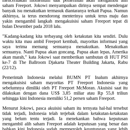
menceritakan momentum saat pemerintah akan mengambil alih
saham Freeport. Jokowi menyampaikan dirinya sempat mendengar
banyak isu menakutkan termasuk diantaranya terkait Papua. Namun
akhirnya, ia terus mendorong menterinya untuk terus maju dan
yakin mengambil langkah mengakuisisi saham Freeport tepat di
bulan Desember pada 2018 lalu.
"Kadang-kadang kita terbayang oleh ketakutan kita sendiri. Dulu
waktu kita mau ambil Freeport kembali, mayoritas informasi yang
saya terima memang semuanya menakutkan. Menakutkan
semuanya. Nanti Papua akan goncang, Papua akan lepas, Amerika
akan marah," kata Jokowi saat memberikan sambutan di HUT PSI
ke-7 di The Ballroom Djakarta Theater Building Jakarta, Rabu
(22/12).
Pemerintah Indonesia melalui BUMN PT Inalum akhirnya
mengakuisisi saham mayoritas PT Freeport Indonesia yang
sebelumnya dimiliki oleh PT Freeport McMoran. Akuisisi saat itu
dilakukan dengan dana US$ 3,85 miliar atau Rp 55,8 triliun
sehingga kini Indonesia memiliki 51,2 persen saham Freeport.
Menurut Jokowi, pasca akuisisi saham itu ternyata hal-hal tersebut
tidak terjadi, Indonesia telah terjebak dalam ketakutan-ketakutan
yang belum tentu terjadi. Ia menekankan bahwa keputusan
mengambil alih saham Freeport adalah keputusan yang benar dan
bahkan kini Indonesia sudah memperoleh keuntungan yang lebih