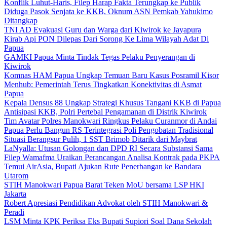
Konflik Luhut-Haris, Filep Harap Fakta Terungkap ke Publik
Diduga Pasok Senjata ke KKB, Oknum ASN Pemkab Yahukimo
Ditangkap
TNI AD Evakuasi Guru dan Warga dari Kiwirok ke Jayapura
Kirab Api PON Dilepas Dari Sorong Ke Lima Wilayah Adat Di
Papua
GAMKI Papua Minta Tindak Tegas Pelaku Penyerangan di
Kiwirok
Komnas HAM Papua Ungkap Temuan Baru Kasus Posramil Kisor
Menhub: Pemerintah Terus Tingkatkan Konektivitas di Asmat
Papua
Kepala Densus 88 Ungkap Strategi Khusus Tangani KKB di Papua
Antisipasi KKB, Polri Pertebal Pengamanan di Distrik Kiwirok
Tim Avatar Polres Manokwari Ringkus Pelaku Curanmor di Andai
Papua Perlu Bangun RS Terintegrasi Poli Pengobatan Tradisional
Situasi Berangsur Pulih, 1 SST Brimob Ditarik dari Maybrat
LaNyalla: Utusan Golongan dan DPD RI Secara Substansi Sama
Filep Wamafma Uraikan Perancangan Analisa Kontrak pada PKPA
Temui AirAsia, Bupati Ajukan Rute Penerbangan ke Bandara
Utarom
STIH Manokwari Papua Barat Teken MoU bersama LSP HKI
Jakarta
Robert Apresiasi Pendidikan Advokat oleh STIH Manokwari &
Peradi
LSM Minta KPK Periksa Eks Bupati Supiori Soal Dana Sekolah