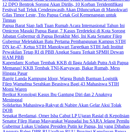
12 DPO Bentrok Sorong Akan Dirilis, 10 Korban Teridentifikasi
Festival Sail Teluk Cenderawasih Akan Diluncurkan di Manokwari
Gilas Timor Leste, Trio Papua Cetak Gol Kemenangan untuk
Timnas
Papua Barat Siap Jadi Tuan Rumah Acara Internasional Tahun Ini
Omicron Masuki Papua Barat, 7 Kasus Terdeteksi di Kota Sorong
Jabatan Gubernur di Papua Berakhir Mei, Ini Kata Senator Filep
Gubernur Meletakkan Batu Pertama Pembangunan Kampus STIH
DN ke-47, Ketua STIH Manokwari Targetkan STIH Jadi Institut
Pewakilan Tetap RI di PBB Angkat Suara Terkait SPMH Dewan
HAM PBB
Kapendam: Korban Tembak KKB di Ilaga Adalah Putra Asli Papua
Memanas! KKB Tembak TNI-Karyawan, Bakar Rumah, Mess
Hingga Pasar
Banjir Landa Kampung Idoor, Warga Butuh Bantuan Logistik
Filep Wamafma Serahkan Beasiswa Bagi 43 Mahasiswa STIH
Momi Waren
Berikut Kronologi Kasus Ibu Gantung Diri dan 2 Anaknya
Meninggal
Solidaritas Mahasiswa-Rakyat di Nabire Akan Gelar Aksi Tolak
DOB
Sepakat Berdamai, Omer Isba Cabut LP Ujaran Rasial di Kepolisian
Senator Filep Harap Masyarakat Waspadai Isu SARA Jelang Pemilu
Gubernur Lukas Undang Presiden Putin ke Papua, Ini yang Dibahas
Anggota Baleg DPR RI Usulkan RUU Provinsi Kepulauan Papua