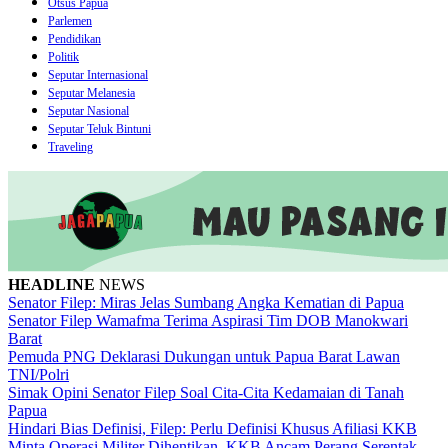
Otsus Papua
Parlemen
Pendidikan
Politik
Seputar Internasional
Seputar Melanesia
Seputar Nasional
Seputar Teluk Bintuni
Traveling
HEADLINE
NEWS
Senator Filep: Miras Jelas Sumbang Angka Kematian di Papua
Senator Filep Wamafma Terima Aspirasi Tim DOB Manokwari
Barat
Pemuda PNG Deklarasi Dukungan untuk Papua Barat Lawan
TNI/Polri
Simak Opini Senator Filep Soal Cita-Cita Kedamaian di Tanah
Papua
Hindari Bias Definisi, Filep: Perlu Definisi Khusus Afiliasi KKB
Minta Operasi Militer Dihentikan, KKB Ancam Perang Serentak