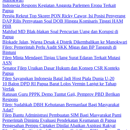
Manokwari
Indonesia Respons Kegiatan Anggota Parlemen Eropa Terkait
Papua
Persija Rekrut Top Skorer PON Ricky Cawor, Isi Posisi Penyerang
DAP Rilis Pernyataan Soal DOB Hingga Komisaris Tinggi HAM
PBB
Mahfud MD Blak-blakan Soal Pencucian Uang dan Korupsi di
Papua
Blokade Jalan, Warga Desak 4 Distrik Dikembalikan ke Manokwari
Filep: Pemerintah Perlu Audit SKK Migas dan BP Tangguh di
Bintuni
Filep Minta Mendagri Tinjau Ulang Surat Edaran Terkait Mutasi
ASN
Senator Filep Uraikan Dasar Hukum dan Konsep CSR Konteks
Papua
Filep Sayangkan Indonesia Batal Jadi Host Piala Dunia U-20
10 Balon DPD RI Papua Barat Lolos Vermin Lanjut ke Tahap
Verfak
Ratusan Guru PPPK Demo Tuntut Gaji, Pemprov PBD Berikan
Respons
Filep: Sudahkah DBH Kehutanan Bermanfaat Bagi Masyarakat
Adat?
Filep Bantu Administrasi Pembuatan SIM Bagi Masyarakat Pami
Pemerintah Diminta Evaluasi Pendekatan Keamanan di Papua
Pengesahan Perppu Ciptaker Dinilai Abaikan Aspirasi Rakyat