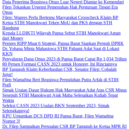
Data Penerima Beasiswa Otsus Luar Negeri Diantar ke Kemendari
Filep Tekankan Urgensi Pemenuhan Hak Perguruan Tinggi Era
Otsus
Filep: Wapres Perlu Bertemu Masyarakat Crosscheck Klaim BP
Ketua STIH Manokwari Teken MoU dan PKS dengan STH
Bandung
Kepala LLDIKTI Wilayah Papua Sebut STIH Manokwari Aman
dari Monev
Perpres RIPP Muat 6 Strategi, Papua Barat Siapkan Pergub DPRK
Dr. Yohana Minta Mahasiswa STIH Pahami Adat Saat di Lokasi
KKN
Penyaluran Dana Otsus 2023 di Papua Barat Capai Rp 1,034 Triliun
80 Persen Formasi CASN 2023 untuk Honorer, Ini Rinciannya
BP Tangguh Klaim Keberhasilan CSR, Senator Filep: Cobalah
Jujur!
Filep Wamafma Beri Beasiswa Perpuluhan Putra Arfak di STIH
Prafi
Simak Uraian Dasar Hukum Hak Masyarakat Adat Atas CSR Migas
Sesepuh STIH Manokwari Ajak Maba Selesaikan Kuliah Tepat
Waktu
Seleksi CASN 2023 Usulan BKN September 2023, Simak
Selengkapnya!
KPU Umumkan DCS DPD RI Papua Barat, Filep Wamafma
Nomor 3!
Dr. Filep Sampaikan Persoalan CSR BP Tangguh ke Ketua MPR RI