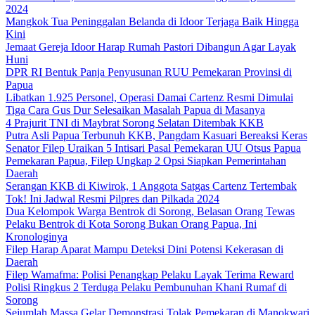
2024
Mangkok Tua Peninggalan Belanda di Idoor Terjaga Baik Hingga
Kini
Jemaat Gereja Idoor Harap Rumah Pastori Dibangun Agar Layak
Huni
DPR RI Bentuk Panja Penyusunan RUU Pemekaran Provinsi di
Papua
Libatkan 1.925 Personel, Operasi Damai Cartenz Resmi Dimulai
Tiga Cara Gus Dur Selesaikan Masalah Papua di Masanya
4 Prajurit TNI di Maybrat Sorong Selatan Ditembak KKB
Putra Asli Papua Terbunuh KKB, Pangdam Kasuari Bereaksi Keras
Senator Filep Uraikan 5 Intisari Pasal Pemekaran UU Otsus Papua
Pemekaran Papua, Filep Ungkap 2 Opsi Siapkan Pemerintahan
Daerah
Serangan KKB di Kiwirok, 1 Anggota Satgas Cartenz Tertembak
Tok! Ini Jadwal Resmi Pilpres dan Pilkada 2024
Dua Kelompok Warga Bentrok di Sorong, Belasan Orang Tewas
Pelaku Bentrok di Kota Sorong Bukan Orang Papua, Ini
Kronologinya
Filep Harap Aparat Mampu Deteksi Dini Potensi Kekerasan di
Daerah
Filep Wamafma: Polisi Penangkap Pelaku Layak Terima Reward
Polisi Ringkus 2 Terduga Pelaku Pembunuhan Khani Rumaf di
Sorong
Sejumlah Massa Gelar Demonstrasi Tolak Pemekaran di Manokwari