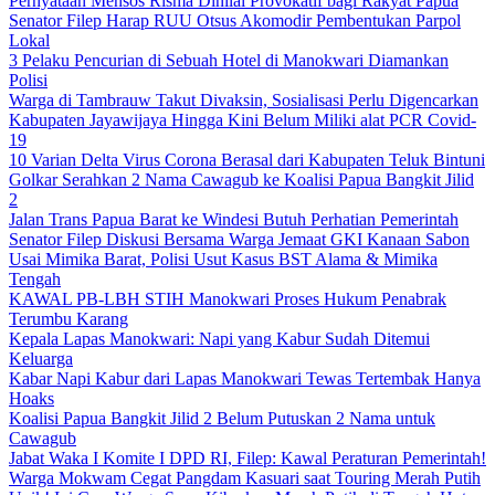
Pernyataan Mensos Risma Dinilai Provokatif bagi Rakyat Papua
Senator Filep Harap RUU Otsus Akomodir Pembentukan Parpol
Lokal
3 Pelaku Pencurian di Sebuah Hotel di Manokwari Diamankan
Polisi
Warga di Tambrauw Takut Divaksin, Sosialisasi Perlu Digencarkan
Kabupaten Jayawijaya Hingga Kini Belum Miliki alat PCR Covid-
19
10 Varian Delta Virus Corona Berasal dari Kabupaten Teluk Bintuni
Golkar Serahkan 2 Nama Cawagub ke Koalisi Papua Bangkit Jilid
2
Jalan Trans Papua Barat ke Windesi Butuh Perhatian Pemerintah
Senator Filep Diskusi Bersama Warga Jemaat GKI Kanaan Sabon
Usai Mimika Barat, Polisi Usut Kasus BST Alama & Mimika
Tengah
KAWAL PB-LBH STIH Manokwari Proses Hukum Penabrak
Terumbu Karang
Kepala Lapas Manokwari: Napi yang Kabur Sudah Ditemui
Keluarga
Kabar Napi Kabur dari Lapas Manokwari Tewas Tertembak Hanya
Hoaks
Koalisi Papua Bangkit Jilid 2 Belum Putuskan 2 Nama untuk
Cawagub
Jabat Waka I Komite I DPD RI, Filep: Kawal Peraturan Pemerintah!
Warga Mokwam Cegat Pangdam Kasuari saat Touring Merah Putih