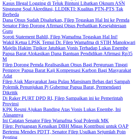
Kasus Illegal Logging di Teluk Bintuni Libatkan Oknum ASN
Singgung Soal Akreditasi, LLDIKTI: Kualitas PTN-PTS Tak
Berbeda
Dana Otsus Sudah Disalurkan, Filep Tegaskan Hal Ini ke Pemda
Senator Filep Dorong Afirmasi Otsus Perhatikan Kesejahteraan
Guru
Soroti Statement Bahlil, Filep Wamafma Tegaskan Hal Ini!
Wakil Ketua LPSK Temui Dr. Filep Wamafma di STIH Manokwari
Majelis Hakim Tipikor Jatuhkan Vonis Terhadap Lukas Enembe
Papua Barat Alokasikan Dana Bantuan Pendidikan Afirmasi Rp35
M
Filep Dorong Pemda Realisasikan Otsus Bagi Perguruan Tinggi
Pemprov Papua Barat Kaji Kompensasi Karbon Bagi Masyarakat
Adat
Filep Ajak Masyarakat Jaga Pulau Mansinam Bebas dari Sampah
Polemik Penunjukan Pj Gubernur Papua Barat, Permendagri
Dikritik
Di Raker PURT DPD RI, Filep Sampaikan ini ke Pemerintah
Provinsi
KPK Resmi Ajukan Banding Atas Vonis Lukas Enembe, Ini
Alasannya
Ini Catatan Senator Filep Wamafma Soal Polemik MK
Filep: Perjuangan Kenaikan DBH Migas Kontribusi untuk OAP
Bertemu Mendes PDTT, Senator Filep Usulkan Sejumlah Poin
Penting