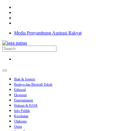
Media Penyambung Aspirasi Rakyat
Biak & Supiori
Budaya dan Biografi Tokoh
Editorial
Ekonomi
Entertainment
Hukum & HAM
Info Publik
Kesehatan
Olahraga
Opini