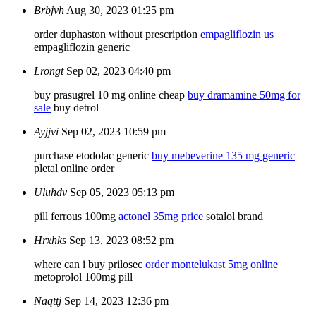
Brbjvh
Aug 30, 2023 01:25 pm
order duphaston without prescription
empagliflozin us
empagliflozin generic
Lrongt
Sep 02, 2023 04:40 pm
buy prasugrel 10 mg online cheap
buy dramamine 50mg for
sale
buy detrol
Ayjjvi
Sep 02, 2023 10:59 pm
purchase etodolac generic
buy mebeverine 135 mg generic
pletal online order
Uluhdv
Sep 05, 2023 05:13 pm
pill ferrous 100mg
actonel 35mg price
sotalol brand
Hrxhks
Sep 13, 2023 08:52 pm
where can i buy prilosec
order montelukast 5mg online
metoprolol 100mg pill
Naqttj
Sep 14, 2023 12:36 pm