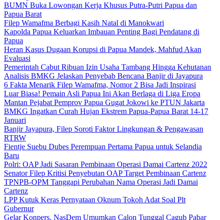
BUMN Buka Lowongan Kerja Khusus Putra-Putri Papua dan
Papua Barat
Filep Wamafma Berbagi Kasih Natal di Manokwari
Kapolda Papua Keluarkan Imbauan Penting Bagi Pendatang di
Papua
Heran Kasus Dugaan Korupsi di Papua Mandek, Mahfud Akan
Evaluasi
Pemerintah Cabut Ribuan Izin Usaha Tambang Hingga Kehutanan
Analisis BMKG Jelaskan Penyebab Bencana Banjir di Jayapura
6 Fakta Menarik Filep Wamafma, Nomor 2 Bisa Jadi Inspirasi
Luar Biasa! Pemain Asli Papua Ini Akan Berlaga di Liga Eropa
Mantan Pejabat Pemprov Papua Gugat Jokowi ke PTUN Jakarta
BMKG Ingatkan Curah Hujan Ekstrem Papua-Papua Barat 14-17
Januari
Banjir Jayapura, Filep Soroti Faktor Lingkungan & Pengawasan
RTRW
Fientje Suebu Dubes Perempuan Pertama Papua untuk Selandia
Baru
Polri: OAP Jadi Sasaran Pembinaan Operasi Damai Cartenz 2022
Senator Filep Kritisi Penyebutan OAP Target Pembinaan Cartenz
TPNPB-OPM Tanggapi Perubahan Nama Operasi Jadi Damai
Cartenz
LPP Kutuk Keras Pernyataan Oknum Tokoh Adat Soal Plt
Gubernur
Gelar Konpers, NasDem Umumkan Calon Tunggal Cagub Pabar