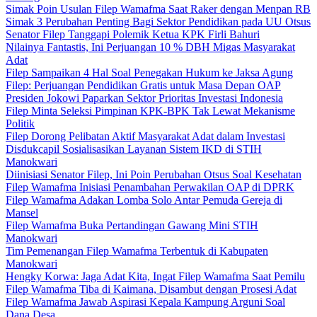
Simak Poin Usulan Filep Wamafma Saat Raker dengan Menpan RB
Simak 3 Perubahan Penting Bagi Sektor Pendidikan pada UU Otsus
Senator Filep Tanggapi Polemik Ketua KPK Firli Bahuri
Nilainya Fantastis, Ini Perjuangan 10 % DBH Migas Masyarakat
Adat
Filep Sampaikan 4 Hal Soal Penegakan Hukum ke Jaksa Agung
Filep: Perjuangan Pendidikan Gratis untuk Masa Depan OAP
Presiden Jokowi Paparkan Sektor Prioritas Investasi Indonesia
Filep Minta Seleksi Pimpinan KPK-BPK Tak Lewat Mekanisme
Politik
Filep Dorong Pelibatan Aktif Masyarakat Adat dalam Investasi
Disdukcapil Sosialisasikan Layanan Sistem IKD di STIH
Manokwari
Diinisiasi Senator Filep, Ini Poin Perubahan Otsus Soal Kesehatan
Filep Wamafma Inisiasi Penambahan Perwakilan OAP di DPRK
Filep Wamafma Adakan Lomba Solo Antar Pemuda Gereja di
Mansel
Filep Wamafma Buka Pertandingan Gawang Mini STIH
Manokwari
Tim Pemenangan Filep Wamafma Terbentuk di Kabupaten
Manokwari
Hengky Korwa: Jaga Adat Kita, Ingat Filep Wamafma Saat Pemilu
Filep Wamafma Tiba di Kaimana, Disambut dengan Prosesi Adat
Filep Wamafma Jawab Aspirasi Kepala Kampung Arguni Soal
Dana Desa