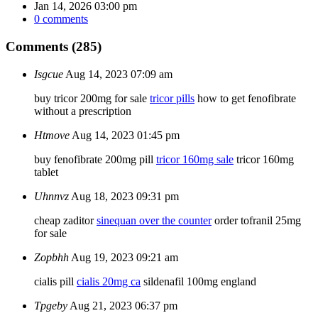
Jan 14, 2026 03:00 pm
0 comments
Comments (285)
Isgcue
Aug 14, 2023 07:09 am
buy tricor 200mg for sale
tricor pills
how to get fenofibrate
without a prescription
Htmove
Aug 14, 2023 01:45 pm
buy fenofibrate 200mg pill
tricor 160mg sale
tricor 160mg
tablet
Uhnnvz
Aug 18, 2023 09:31 pm
cheap zaditor
sinequan over the counter
order tofranil 25mg
for sale
Zopbhh
Aug 19, 2023 09:21 am
cialis pill
cialis 20mg ca
sildenafil 100mg england
Tpgeby
Aug 21, 2023 06:37 pm