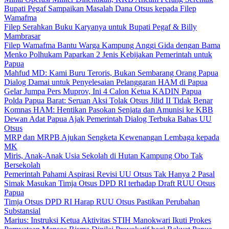
Bupati Pegaf Sampaikan Masalah Dana Otsus kepada Filep
Wamafma
Filep Serahkan Buku Karyanya untuk Bupati Pegaf & Billy
Mambrasar
Filep Wamafma Bantu Warga Kampung Anggi Gida dengan Bama
Menko Polhukam Paparkan 2 Jenis Kebijakan Pemerintah untuk
Papua
Mahfud MD: Kami Buru Teroris, Bukan Sembarang Orang Papua
Dialog Damai untuk Penyelesaian Pelanggaran HAM di Papua
Gelar Jumpa Pers Muprov, Ini 4 Calon Ketua KADIN Papua
Polda Papua Barat: Seruan Aksi Tolak Otsus Jilid II Tidak Benar
Komnas HAM: Hentikan Pasokan Senjata dan Amunisi ke KBB
Dewan Adat Papua Ajak Pemerintah Dialog Terbuka Bahas UU
Otsus
MRP dan MRPB Ajukan Sengketa Kewenangan Lembaga kepada
MK
Miris, Anak-Anak Usia Sekolah di Hutan Kampung Obo Tak
Bersekolah
Pemerintah Pahami Aspirasi Revisi UU Otsus Tak Hanya 2 Pasal
Simak Masukan Timja Otsus DPD RI terhadap Draft RUU Otsus
Papua
Timja Otsus DPD RI Harap RUU Otsus Pastikan Perubahan
Substansial
Marius: Instruksi Ketua Aktivitas STIH Manokwari Ikuti Prokes