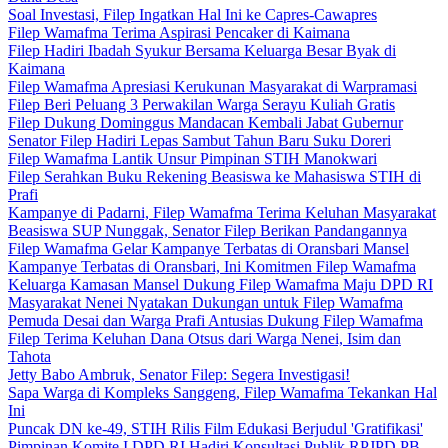
Soal Investasi, Filep Ingatkan Hal Ini ke Capres-Cawapres
Filep Wamafma Terima Aspirasi Pencaker di Kaimana
Filep Hadiri Ibadah Syukur Bersama Keluarga Besar Byak di
Kaimana
Filep Wamafma Apresiasi Kerukunan Masyarakat di Warpramasi
Filep Beri Peluang 3 Perwakilan Warga Serayu Kuliah Gratis
Filep Dukung Dominggus Mandacan Kembali Jabat Gubernur
Senator Filep Hadiri Lepas Sambut Tahun Baru Suku Doreri
Filep Wamafma Lantik Unsur Pimpinan STIH Manokwari
Filep Serahkan Buku Rekening Beasiswa ke Mahasiswa STIH di
Prafi
Kampanye di Padarni, Filep Wamafma Terima Keluhan Masyarakat
Beasiswa SUP Nunggak, Senator Filep Berikan Pandangannya
Filep Wamafma Gelar Kampanye Terbatas di Oransbari Mansel
Kampanye Terbatas di Oransbari, Ini Komitmen Filep Wamafma
Keluarga Kamasan Mansel Dukung Filep Wamafma Maju DPD RI
Masyarakat Nenei Nyatakan Dukungan untuk Filep Wamafma
Pemuda Desai dan Warga Prafi Antusias Dukung Filep Wamafma
Filep Terima Keluhan Dana Otsus dari Warga Nenei, Isim dan
Tahota
Jetty Babo Ambruk, Senator Filep: Segera Investigasi!
Sapa Warga di Kompleks Sanggeng, Filep Wamafma Tekankan Hal
Ini
Puncak DN ke-49, STIH Rilis Film Edukasi Berjudul 'Gratifikasi'
Pimpinan Komite I DPD RI Hadiri Konsultasi Publik RPJPD PB