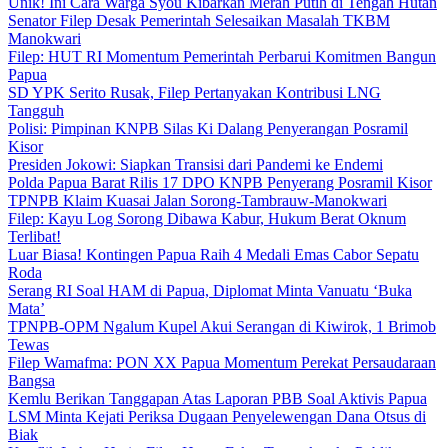
Unik! Ini Cara Warga Syou Kibarkan Merah Putih di Tengah Hutan
Senator Filep Desak Pemerintah Selesaikan Masalah TKBM
Manokwari
Filep: HUT RI Momentum Pemerintah Perbarui Komitmen Bangun
Papua
SD YPK Serito Rusak, Filep Pertanyakan Kontribusi LNG
Tangguh
Polisi: Pimpinan KNPB Silas Ki Dalang Penyerangan Posramil
Kisor
Presiden Jokowi: Siapkan Transisi dari Pandemi ke Endemi
Polda Papua Barat Rilis 17 DPO KNPB Penyerang Posramil Kisor
TPNPB Klaim Kuasai Jalan Sorong-Tambrauw-Manokwari
Filep: Kayu Log Sorong Dibawa Kabur, Hukum Berat Oknum
Terlibat!
Luar Biasa! Kontingen Papua Raih 4 Medali Emas Cabor Sepatu
Roda
Serang RI Soal HAM di Papua, Diplomat Minta Vanuatu ‘Buka
Mata’
TPNPB-OPM Ngalum Kupel Akui Serangan di Kiwirok, 1 Brimob
Tewas
Filep Wamafma: PON XX Papua Momentum Perekat Persaudaraan
Bangsa
Kemlu Berikan Tanggapan Atas Laporan PBB Soal Aktivis Papua
LSM Minta Kejati Periksa Dugaan Penyelewengan Dana Otsus di
Biak