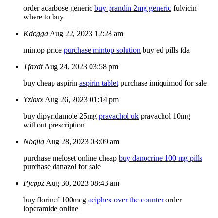
order acarbose generic
buy prandin 2mg generic
fulvicin
where to buy
Kdogga
Aug 22, 2023 12:28 am
mintop price
purchase mintop solution
buy ed pills fda
Tfaxdt
Aug 24, 2023 03:58 pm
buy cheap aspirin
aspirin tablet
purchase imiquimod for sale
Yzlaxx
Aug 26, 2023 01:14 pm
buy dipyridamole 25mg
pravachol uk
pravachol 10mg
without prescription
Nbqjiq
Aug 28, 2023 03:09 am
purchase meloset online cheap
buy danocrine 100 mg pills
purchase danazol for sale
Pjcppz
Aug 30, 2023 08:43 am
buy florinef 100mcg
aciphex over the counter
order
loperamide online