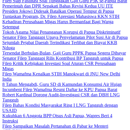
Filep Siap Fasilitasi Soal Tunggakan Gaji Guru P3K se-Papua Barat
Pemerintah dan DPR Sepakati Bahas Revisi Kedua UU ITE
Presiden Jokowi Didesak Batalkan Operasi Tempur di Papua
Tuntaskan Program, Dr. Filep Apresiasi Mahasiswa KKN STIH
Kehadiran Perusahaan Migas Harus Bermanfaat Bagi Warga
Setempat
Tokoh Agama Nilai Penanganan Korupsi di Papua Diskriminatif
Senator Filep Tanggapi Upaya Penyelamatan Pilot Susi Air di Papua
Sejumlah Pejabat Daerah Terindikasi Terlibat dan Biayai KKB
Nduga
Tersendat Berbulan-Bulan, Gaji Guru PPPK Papua Segera Dibayar
Senator Filep Tanggapi Rilis Kontribusi BP Tangguh untuk Papua
Filep Kritik Kebijakan Investasi Soal Aturan CSR Perusahaan
Migas
Filep Wamafma Kenalkan STIH Manokwari di JNU New Delhi
India
8 Tahun Mengabdi, Guru SD di Kamundan Konsumsi Air Hujan
Incumbent Filep Wamafma Resmi Daftar ke KPU Papua Barat
Robert Kardinal Dorong Audit-Investigasi CSR dan DBH LNG
Tangguh
Filep Bahas Kondisi Masyarakat Ring I LNG Tangguh dengan
USAID
Kukuhkan 6 Anggota BPP Otsus Asli Papua, Wapres Beri 4
Instruksi
Filep Sampaikan Masalah Pertanahan di Pabar ke Menteri