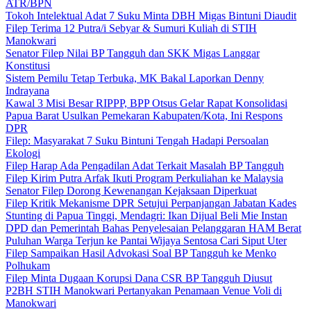
ATR/BPN
Tokoh Intelektual Adat 7 Suku Minta DBH Migas Bintuni Diaudit
Filep Terima 12 Putra/i Sebyar & Sumuri Kuliah di STIH
Manokwari
Senator Filep Nilai BP Tangguh dan SKK Migas Langgar
Konstitusi
Sistem Pemilu Tetap Terbuka, MK Bakal Laporkan Denny
Indrayana
Kawal 3 Misi Besar RIPPP, BPP Otsus Gelar Rapat Konsolidasi
Papua Barat Usulkan Pemekaran Kabupaten/Kota, Ini Respons
DPR
Filep: Masyarakat 7 Suku Bintuni Tengah Hadapi Persoalan
Ekologi
Filep Harap Ada Pengadilan Adat Terkait Masalah BP Tangguh
Filep Kirim Putra Arfak Ikuti Program Perkuliahan ke Malaysia
Senator Filep Dorong Kewenangan Kejaksaan Diperkuat
Filep Kritik Mekanisme DPR Setujui Perpanjangan Jabatan Kades
Stunting di Papua Tinggi, Mendagri: Ikan Dijual Beli Mie Instan
DPD dan Pemerintah Bahas Penyelesaian Pelanggaran HAM Berat
Puluhan Warga Terjun ke Pantai Wijaya Sentosa Cari Siput Uter
Filep Sampaikan Hasil Advokasi Soal BP Tangguh ke Menko
Polhukam
Filep Minta Dugaan Korupsi Dana CSR BP Tangguh Diusut
P2BH STIH Manokwari Pertanyakan Penamaan Venue Voli di
Manokwari