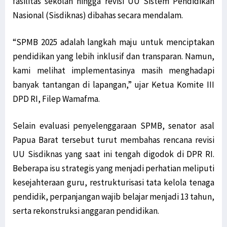
fasilitas sekolah hingga revisi UU Sistem Pendidikan
Marius: Instruksi Ketua Aktivitas STIH Manokwari Ikuti Prokes
Nasional (Sisdiknas) dibahas secara mendalam.
Pernyataan Mensos Risma Dinilai Provokatif bagi Rakyat Papua
“SPMB 2025 adalah langkah maju untuk menciptakan
Senator Filep Harap RUU Otsus Akomodir Pembentukan Parpol Lokal
pendidikan yang lebih inklusif dan transparan. Namun,
3 Pelaku Pencurian di Sebuah Hotel di Manokwari Diamankan Polisi
kami melihat implementasinya masih menghadapi
Warga di Tambrauw Takut Divaksin, Sosialisasi Perlu Digencarkan
banyak tantangan di lapangan,” ujar Ketua Komite III
Kabupaten Jayawijaya Hingga Kini Belum Miliki alat PCR Covid-19
DPD RI, Filep Wamafma.
10 Varian Delta Virus Corona Berasal dari Kabupaten Teluk Bintuni
Golkar Serahkan 2 Nama Cawagub ke Koalisi Papua Bangkit Jilid 2
Selain evaluasi penyelenggaraan SPMB, senator asal
Jalan Trans Papua Barat ke Windesi Butuh Perhatian Pemerintah
Papua Barat tersebut turut membahas rencana revisi
Senator Filep Diskusi Bersama Warga Jemaat GKI Kanaan Sabon
UU Sisdiknas yang saat ini tengah digodok di DPR RI.
Usai Mimika Barat, Polisi Usut Kasus BST Alama & Mimika Tengah
Beberapa isu strategis yang menjadi perhatian meliputi
KAWAL PB-LBH STIH Manokwari Proses Hukum Penabrak Terumbu Karang
kesejahteraan guru, restrukturisasi tata kelola tenaga
Kepala Lapas Manokwari: Napi yang Kabur Sudah Ditemui Keluarga
pendidik, perpanjangan wajib belajar menjadi 13 tahun,
serta rekonstruksi anggaran pendidikan.
Kabar Napi Kabur dari Lapas Manokwari Tewas Tertembak Hanya Hoaks
Koalisi Papua Bangkit Jilid 2 Belum Putuskan 2 Nama untuk Cawagub