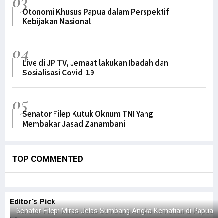
03
Senator Filep Harap Masyarakat Waspadai Isu SARA Jelang Pemilu
Otonomi Khusus Papua dalam Perspektif
Kebijakan Nasional
Gubernur Lukas Undang Presiden Putin ke Papua, Ini yang Dibahas
Anggota Baleg DPR RI Usulkan RUU Provinsi Kepulauan Papua Utara
04
Lagi, Satu Anggota Koramil Yalimo Gugur Ditembak KKB
Live di JP TV, Jemaat lakukan Ibadah dan
Aksi Damai Penolakan DOB di Nabire Berujung Ricuh
Sosialisasi Covid-19
Ini Sikap Senator Filep Tentang Pemekaran Papua
Haris Tahir: Desa Digital Optimalkan Potensi Ekonomi Pedesaan
05
Ketua Tim Pemekaran Papua Barat Daya Mengundurkan Diri
Senator Filep Kutuk Oknum TNI Yang
Membakar Jasad Zanambani
Kejagung Tetapkan Satu Tersangka dari TNI pada Kasus Paniai
Paripurna Setujui 3 RUU DOB Papua Jadi Inisiatif DPR, PD Menolak
Pemekaran Papua Jadi Program Strategis, Pemilu Diminta Efisien
TOP COMMENTED
Gubernur dan Kapolda Resmikan Pura Milik Polda Papua Barat
RUU Pemekaran Diminta Dibatalkan Hingga Respons Para Tokoh Papua
Majelis Rakyat Papua Temui Menko Polhukam, Ini yang Dibahas
Editor's
Pick
Senator Filep: Miras Jelas Sumbang Angka Kematian di Papua
Kapolda Koordinasi dengan Bareskrim Soal Tambang Ilegal Manokwari