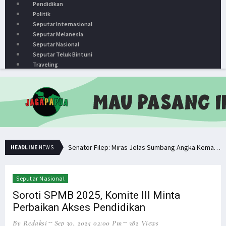
Pendidikan
Politik
Seputar Internasional
Seputar Melanesia
Seputar Nasional
Seputar Teluk Bintuni
Traveling
Senator Filep: Miras Jelas Sumbang Angka Kematian di Papua
HEADLINE
NEWS
Senator Filep Wamafma Terima Aspirasi Tim DOB Manokwari Barat
Pemuda PNG Deklarasi Dukungan untuk Papua Barat Lawan TNI/Polri
Seputar Nasional
Simak Opini Senator Filep Soal Cita-Cita Kedamaian di Tanah Papua
Soroti SPMB 2025, Komite III Minta
Perbaikan Akses Pendidikan
Hindari Bias Definisi, Filep: Perlu Definisi Khusus Afiliasi KKB
By Redaksi
Sep 30, 2025 02:00 Pm
382 Views
Minta Operasi Militer Dihentikan, KKB Ancam Perang Serentak