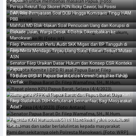
Papua
Persija Rekrut Top Skorer PON Ricky Cawor, Isi Posisi
Penyerang
DAP Rilis Pernyataan Soal DOB Hingga Komisaris Tinggi HAM
PBB
Mahfud MD Blak-blakan Soal Pencucian Uang dan Korupsi di
Papua
Blokade Jalan, Warga Desak 4 Distrik Dikembalikan ke
Manokwari
Filep: Pemerintah Perlu Audit SKK Migas dan BP Tangguh di
Bintuni
Filep Minta Mendagri Tinjau Ulang Surat Edaran Terkait Mutasi
ASN
Senator Filep Uraikan Dasar Hukum dan Konsep CSR Konteks
Papua
Filep Sayangkan Indonesia Batal Jadi Host Piala Dunia U-20
10 Balon DPD RI Papua Barat Lolos Vermin Lanjut ke Tahap
Verfak
Ratusan Guru PPPK Demo Tuntut Gaji, Pemprov PBD Berikan
Respons
Filep: Sudahkah DBH Kehutanan Bermanfaat Bagi Masyarakat
Adat?
Filep Bantu Administrasi Pembuatan SIM Bagi Masyarakat
Pami