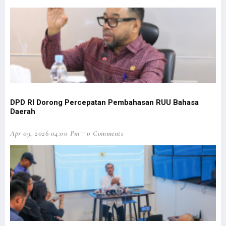
90 % Lulusan Adalah OAP, Filep: Ini Kontribusi STIH untuk Papua
Presiden Dibayangi Isu Papua Lepas Saat Ambil Alih Saham Freeport
Pemprov Papua Barat Diduga Salahi Prosedur CPNS-PPPK Formasi 2018
Pemerintah Bentuk Satgas Komunikasi Tegaskan Kebijakan di Papua
Gubernur Didesak Ambil Langkah Konkret untuk Pengungsi Maybrat
Respons Panglima TNI, Filep: Sudah Saatnya TNI OAP Jadi Pemimpin
Seorang Guru Pesantren Lakukan Pembersihan Gereja Jelang Natal
DPD RI Dorong Percepatan Pembahasan RUU Bahasa
Kapolda Papua: Presiden Bersedia Bertemu Eks KKB yang Sadar NKRI
Daerah
Gubernur dan Sekda Papua Barat Tak Open House Saat Nataru
Apr 09, 2026 04:00 Pm
0 Comments
Kas Pemda ‘Ngendap’, Gubernur Papua-Papua Barat Ditegur Mendagri
BUMN Buka Lowongan Kerja Khusus Putra-Putri Papua dan Papua Barat
Filep Wamafma Berbagi Kasih Natal di Manokwari
Kapolda Papua Keluarkan Imbauan Penting Bagi Pendatang di Papua
Heran Kasus Dugaan Korupsi di Papua Mandek, Mahfud Akan Evaluasi
Pemerintah Cabut Ribuan Izin Usaha Tambang Hingga Kehutanan