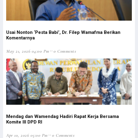
Tingkat Kriminalitas Papua Barat Tertinggi Nasional Selama 2020
Filep Wamafma Dampingi Gubernur Resmikan GKI Bahtera Pasirido
SMP Serambakon Luluh Lantak, 1 KKB Diringkus di Gunung Impura
Jalan Pegaf Tak Juga Dianggarkan, Filep Minta Jokowi Tepati Janji
Usai Nonton ‘Pesta Babi’, Dr. Filep Wamafma Berikan
Komentarnya
Baku Tembak dengan Aparat, KKB Bakar SMP N Serambakon
Dokumen Diserahkan, DOB Provinsi Papua Selatan Dibahas Awal 2022
May 21, 2026 04:00 Pm
0 Comments
Ikatan Kelurga Teluk Elpaputih Gelar Syukuran Natal di Manokwari
Kemenangan Bupati Johny Cabut Izin Sawit Masuk 5 Kemenangan Dunia
STIH Manokwari Lepas 42 Calon Wisudawan
Opsi Penggalangan Intelijen Redam Konflik Bersenjata di Papua
Filep Minta Pemda Perkuat Mitigasi Bencana di Pesisir Rufei
Peringatan HAM Sedunia, Presiden Jokowi Singgung Kasus Paniai
Tingkat Kriminalitas Papua Barat Tertinggi Nasional Selama 2020
Mendag dan Wamendag Hadiri Rapat Kerja Bersama
Masyarakat Papua Laporkan Proyek Mangkrak Miliaran Rupiah ke KPK
Komite III DPD RI
Kasat Reskrim Tertembak oleh OTK Saat Ricuh di Mansel
Apr 10, 2026 05:00 Pm
0 Comments