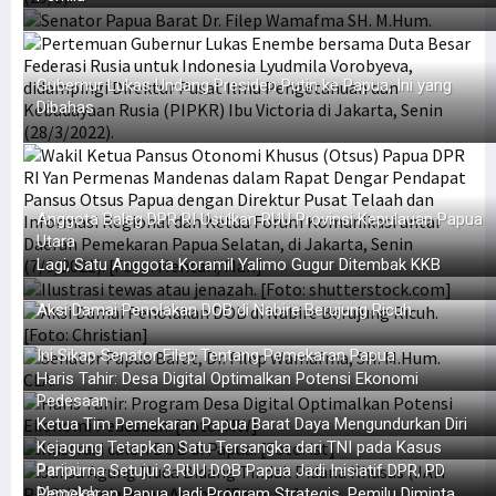
Gubernur Lukas Undang Presiden Putin ke Papua, Ini yang
Dibahas
Anggota Baleg DPR RI Usulkan RUU Provinsi Kepulauan Papua
Utara
Lagi, Satu Anggota Koramil Yalimo Gugur Ditembak KKB
Aksi Damai Penolakan DOB di Nabire Berujung Ricuh
Ini Sikap Senator Filep Tentang Pemekaran Papua
Haris Tahir: Desa Digital Optimalkan Potensi Ekonomi
Pedesaan
Ketua Tim Pemekaran Papua Barat Daya Mengundurkan Diri
Kejagung Tetapkan Satu Tersangka dari TNI pada Kasus
Paniai
Paripurna Setujui 3 RUU DOB Papua Jadi Inisiatif DPR, PD
Menolak
Pemekaran Papua Jadi Program Strategis, Pemilu Diminta