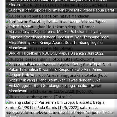
Efisien
Gubernur dan Kapolda Resmikan Pura Milik Polda Papua Barat
RUU Pemekaran Diminta Dibatalkan Hingga Respons Para
Tokoh Papua
Majelis Rakyat Papua Temui Menko Polhukam, Ini yang
Dibahas
Kapolda Koordinasi dengan Bareskrim Soal Tambang Ilegal
Manokwari
Filep Pertanyakan Kinerja Aparat Soal Tambang Ilegal di
Manokwari
DPR RI Targetkan 3 RUU DOB Papua Disahkan Juni 2022
Posramil di Maybrat Diserang, Pelaku Bersenjata Tajam
Pakar Telematika & Kominfo Respons Foto Viral Anies
dengan Koteka
Sopir Truk yang Hilang Ditemukan Tewas dengan Luka
Tembak
Adik Anggota DPRD Sarolangun Diduga Terlibat PETI di
Manokwari
Indonesia Respons Kegiatan Anggota Parlemen Eropa Terkait