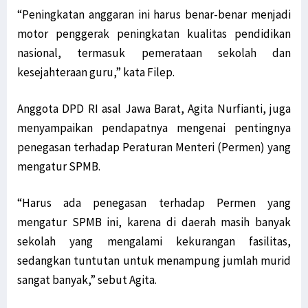
“Peningkatan anggaran ini harus benar-benar menjadi
Jabat Waka I Komite I DPD RI, Filep: Kawal Peraturan Pemerintah!
motor penggerak peningkatan kualitas pendidikan
Warga Mokwam Cegat Pangdam Kasuari saat Touring Merah Putih
nasional, termasuk pemerataan sekolah dan
Unik! Ini Cara Warga Syou Kibarkan Merah Putih di Tengah Hutan
kesejahteraan guru,” kata Filep.
Senator Filep Desak Pemerintah Selesaikan Masalah TKBM Manokwari
Filep: HUT RI Momentum Pemerintah Perbarui Komitmen Bangun Papua
Anggota DPD RI asal Jawa Barat, Agita Nurfianti, juga
SD YPK Serito Rusak, Filep Pertanyakan Kontribusi LNG Tangguh
menyampaikan pendapatnya mengenai pentingnya
Polisi: Pimpinan KNPB Silas Ki Dalang Penyerangan Posramil Kisor
penegasan terhadap Peraturan Menteri (Permen) yang
Presiden Jokowi: Siapkan Transisi dari Pandemi ke Endemi
mengatur SPMB.
Polda Papua Barat Rilis 17 DPO KNPB Penyerang Posramil Kisor
“Harus ada penegasan terhadap Permen yang
TPNPB Klaim Kuasai Jalan Sorong-Tambrauw-Manokwari
mengatur SPMB ini, karena di daerah masih banyak
Filep: Kayu Log Sorong Dibawa Kabur, Hukum Berat Oknum Terlibat!
sekolah yang mengalami kekurangan fasilitas,
Luar Biasa! Kontingen Papua Raih 4 Medali Emas Cabor Sepatu Roda
sedangkan tuntutan untuk menampung jumlah murid
Serang RI Soal HAM di Papua, Diplomat Minta Vanuatu ‘Buka Mata’
sangat banyak,” sebut Agita.
TPNPB-OPM Ngalum Kupel Akui Serangan di Kiwirok, 1 Brimob Tewas