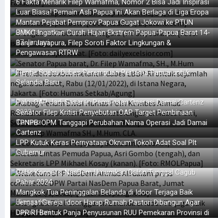
6 Fakta Menarik Filep Wamafma, Nomor 2 Bisa Jadi Inspirasi
Filep Wamafma: RUU Bahasa Daerah Harus Prioritas Prolegnas
Luar Biasa! Pemain Asli Papua Ini Akan Berlaga di Liga Eropa
Ketua Komite 3 DPD RI Dukung PKH Kemensos Dilanjutkan
Mantan Pejabat Pemprov Papua Gugat Jokowi ke PTUN
Jakarta
Filep Kecam Penembakan Remaja di Semarang oleh Oknum Polisi
BMKG Ingatkan Curah Hujan Ekstrem Papua-Papua Barat 14-
17 Januari
Banjir Jayapura, Filep Soroti Faktor Lingkungan &
Pengawasan RTRW
Fientje Suebu Dubes Perempuan Pertama Papua untuk
Selandia Baru
Polri: OAP Jadi Sasaran Pembinaan Operasi Damai Cartenz
2022
Senator Filep Kritisi Penyebutan OAP Target Pembinaan
Cartenz
TPNPB-OPM Tanggapi Perubahan Nama Operasi Jadi Damai
Cartenz
LPP Kutuk Keras Pernyataan Oknum Tokoh Adat Soal Plt
Gubernur
Gelar Konpers, NasDem Umumkan Calon Tunggal Cagub
Pabar 2024
Mangkok Tua Peninggalan Belanda di Idoor Terjaga Baik
Hingga Kini
Jemaat Gereja Idoor Harap Rumah Pastori Dibangun Agar
Layak Huni
DPR RI Bentuk Panja Penyusunan RUU Pemekaran Provinsi di