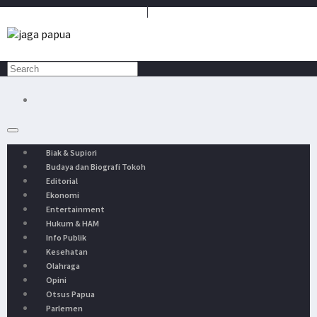
Media Penyambung Aspirasi Rakyat
Biak & Supiori
Budaya dan Biografi Tokoh
Editorial
Ekonomi
Entertainment
Hukum & HAM
Info Publik
Kesehatan
Olahraga
Opini
Otsus Papua
Parlemen