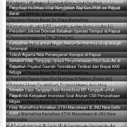
Pemerintah Diminta Evaluasi Pendekatan Keamanan di Papua
Pengesahan Perppu Ciptaker Dinilai Abaikan Aspirasi Rakyat
Filep Siap Fasilitasi Soal Tunggakan Gaji Guru P3K se-Papua
Barat
Pemerintah dan DPR Sepakati Bahas Revisi Kedua UU ITE
Presiden Jokowi Didesak Batalkan Operasi Tempur di Papua
Tuntaskan Program, Dr. Filep Apresiasi Mahasiswa KKN STIH
Kehadiran Perusahaan Migas Harus Bermanfaat Bagi Warga
Setempat
Tokoh Agama Nilai Penanganan Korupsi di Papua
Diskriminatif
Senator Filep Tanggapi Upaya Penyelamatan Pilot Susi Air di
Papua
Sejumlah Pejabat Daerah Terindikasi Terlibat dan Biayai KKB
Nduga
Tersendat Berbulan-Bulan, Gaji Guru PPPK Papua Segera
Dibayar
Senator Filep Tanggapi Rilis Kontribusi BP Tangguh untuk
Papua
Filep Kritik Kebijakan Investasi Soal Aturan CSR Perusahaan
Migas
Filep Wamafma Kenalkan STIH Manokwari di JNU New Delhi
India
8 Tahun Mengabdi, Guru SD di Kamundan Konsumsi Air Hujan