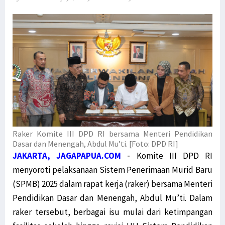
Bupati Pegaf Sampaikan Masalah Dana Otsus kepada Filep Wamafma
Filep Serahkan Buku Karyanya untuk Bupati Pegaf & Billy Mambrasar
Filep Wamafma Bantu Warga Kampung Anggi Gida dengan Bama
Menko Polhukam Paparkan 2 Jenis Kebijakan Pemerintah untuk Papua
Mahfud MD: Kami Buru Teroris, Bukan Sembarang Orang Papua
Dialog Damai untuk Penyelesaian Pelanggaran HAM di Papua
Gelar Jumpa Pers Muprov, Ini 4 Calon Ketua KADIN Papua
Polda Papua Barat: Seruan Aksi Tolak Otsus Jilid II Tidak Benar
Komnas HAM: Hentikan Pasokan Senjata dan Amunisi ke KBB
Raker Komite III DPD RI bersama Menteri Pendidikan
Dasar dan Menengah, Abdul Mu’ti. [Foto: DPD RI]
Dewan Adat Papua Ajak Pemerintah Dialog Terbuka Bahas UU Otsus
JAKARTA, JAGAPAPUA.COM
-
Komite III DPD RI
MRP dan MRPB Ajukan Sengketa Kewenangan Lembaga kepada MK
menyoroti pelaksanaan Sistem Penerimaan Murid Baru
Miris, Anak-Anak Usia Sekolah di Hutan Kampung Obo Tak Bersekolah
(SPMB) 2025 dalam rapat kerja (raker) bersama Menteri
Pemerintah Pahami Aspirasi Revisi UU Otsus Tak Hanya 2 Pasal
Pendidikan Dasar dan Menengah, Abdul Mu’ti. Dalam
Simak Masukan Timja Otsus DPD RI terhadap Draft RUU Otsus Papua
raker tersebut, berbagai isu mulai dari ketimpangan
Timja Otsus DPD RI Harap RUU Otsus Pastikan Perubahan Substansial