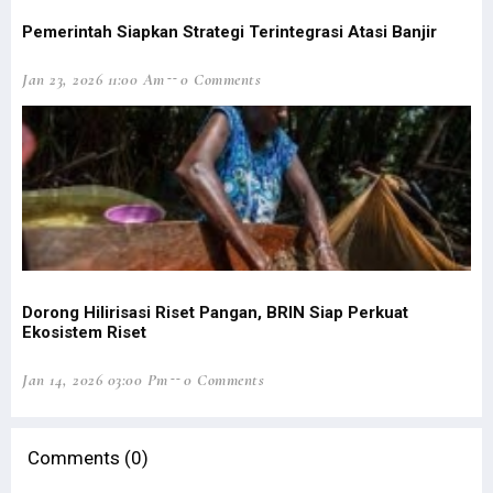
Analisis BMKG Jelaskan Penyebab Bencana Banjir di Jayapura
Pemerintah Siapkan Strategi Terintegrasi Atasi Banjir
6 Fakta Menarik Filep Wamafma, Nomor 2 Bisa Jadi Inspirasi
Luar Biasa! Pemain Asli Papua Ini Akan Berlaga di Liga Eropa
Jan 23, 2026 11:00 Am
0 Comments
Mantan Pejabat Pemprov Papua Gugat Jokowi ke PTUN Jakarta
BMKG Ingatkan Curah Hujan Ekstrem Papua-Papua Barat 14-17 Januari
Banjir Jayapura, Filep Soroti Faktor Lingkungan & Pengawasan RTRW
Fientje Suebu Dubes Perempuan Pertama Papua untuk Selandia Baru
Polri: OAP Jadi Sasaran Pembinaan Operasi Damai Cartenz 2022
Senator Filep Kritisi Penyebutan OAP Target Pembinaan Cartenz
TPNPB-OPM Tanggapi Perubahan Nama Operasi Jadi Damai Cartenz
Dorong Hilirisasi Riset Pangan, BRIN Siap Perkuat
Ekosistem Riset
LPP Kutuk Keras Pernyataan Oknum Tokoh Adat Soal Plt Gubernur
Gelar Konpers, NasDem Umumkan Calon Tunggal Cagub Pabar 2024
Jan 14, 2026 03:00 Pm
0 Comments
Mangkok Tua Peninggalan Belanda di Idoor Terjaga Baik Hingga Kini
Jemaat Gereja Idoor Harap Rumah Pastori Dibangun Agar Layak Huni
Comments (0)
DPR RI Bentuk Panja Penyusunan RUU Pemekaran Provinsi di Papua