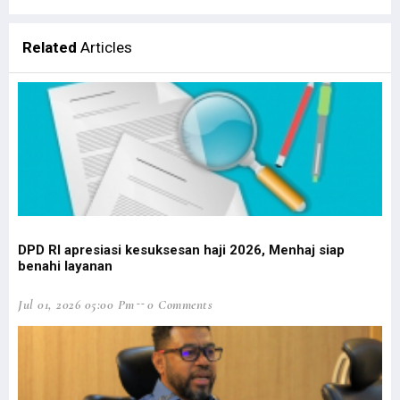
LaNyalla: Utusan Golongan dan DPD RI Secara Substansi Sama
Filep Wamafma Uraikan Perancangan Analisa Kontrak pada PKPA
Related
Articles
Temui AirAsia, Bupati Ajukan Rute Penerbangan ke Bandara Utarom
STIH Manokwari Papua Barat Teken MoU bersama LSP HKI Jakarta
Robert Apresiasi Pendidikan Advokat oleh STIH Manokwari & Peradi
LSM Minta KPK Periksa Eks Bupati Supiori Soal Dana Sekolah Pilot
STIH Manokwari Terapkan Absensi Digital bagi Pegawai dan Staf
Bantah OPM Tembak 17 Aparat, Polisi Pastikan Semua Aparat Selamat
Prihatin Anak-Anak Jadi Korban, Theo Hesegem Surati Presiden
Pekan Literasi Digital Dorong Kreativitas Masyarakat Adat Saireri
DPD RI apresiasi kesuksesan haji 2026, Menhaj siap
benahi layanan
Tutup DLA, Filep Harap Percepatan Digitalisasi 4 Sektor Terwujud
Tak Ragu ‘Potong Kepala’, Kapolri Copot 7 Pejabat Polisi
Jul 01, 2026 05:00 Pm
0 Comments
Satgas Nemangkawi Tangkap 1 Anggota KKB di Dekai Papua
Mahfud MD Sebut OPM Manfaatkan Momen Presiden Hadiri KTT G20
Smelter Gresik Diprotes Warga Papua, Ini Respons Presdir Freeport