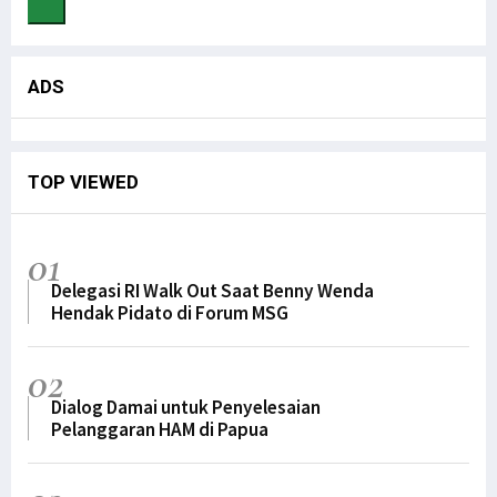
Festival Sail Teluk Cenderawasih Akan Diluncurkan di Manokwari
Gilas Timor Leste, Trio Papua Cetak Gol Kemenangan untuk Timnas
Papua Barat Siap Jadi Tuan Rumah Acara Internasional Tahun Ini
ADS
Omicron Masuki Papua Barat, 7 Kasus Terdeteksi di Kota Sorong
Jabatan Gubernur di Papua Berakhir Mei, Ini Kata Senator Filep
Gubernur Meletakkan Batu Pertama Pembangunan Kampus STIH
TOP VIEWED
DN ke-47, Ketua STIH Manokwari Targetkan STIH Jadi Institut
Pewakilan Tetap RI di PBB Angkat Suara Terkait SPMH Dewan HAM PBB
01
Kapendam: Korban Tembak KKB di Ilaga Adalah Putra Asli Papua
Delegasi RI Walk Out Saat Benny Wenda
Hendak Pidato di Forum MSG
Memanas! KKB Tembak TNI-Karyawan, Bakar Rumah, Mess Hingga Pasar
Banjir Landa Kampung Idoor, Warga Butuh Bantuan Logistik
02
Filep Wamafma Serahkan Beasiswa Bagi 43 Mahasiswa STIH Momi Waren
Dialog Damai untuk Penyelesaian
Berikut Kronologi Kasus Ibu Gantung Diri dan 2 Anaknya Meninggal
Pelanggaran HAM di Papua
Solidaritas Mahasiswa-Rakyat di Nabire Akan Gelar Aksi Tolak DOB
Sepakat Berdamai, Omer Isba Cabut LP Ujaran Rasial di Kepolisian