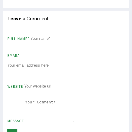
Libatkan 1.925 Personel, Operasi Damai Cartenz Resmi Dimulai
Tiga Cara Gus Dur Selesaikan Masalah Papua di Masanya
Leave
a Comment
4 Prajurit TNI di Maybrat Sorong Selatan Ditembak KKB
Putra Asli Papua Terbunuh KKB, Pangdam Kasuari Bereaksi Keras
Senator Filep Uraikan 5 Intisari Pasal Pemekaran UU Otsus Papua
FULL NAME*
Pemekaran Papua, Filep Ungkap 2 Opsi Siapkan Pemerintahan Daerah
EMAIL*
Serangan KKB di Kiwirok, 1 Anggota Satgas Cartenz Tertembak
Tok! Ini Jadwal Resmi Pilpres dan Pilkada 2024
Dua Kelompok Warga Bentrok di Sorong, Belasan Orang Tewas
Pelaku Bentrok di Kota Sorong Bukan Orang Papua, Ini Kronologinya
WEBSITE
Filep Harap Aparat Mampu Deteksi Dini Potensi Kekerasan di Daerah
Filep Wamafma: Polisi Penangkap Pelaku Layak Terima Reward
Polisi Ringkus 2 Terduga Pelaku Pembunuhan Khani Rumaf di Sorong
Sejumlah Massa Gelar Demonstrasi Tolak Pemekaran di Manokwari
MESSAGE
12 DPO Bentrok Sorong Akan Dirilis, 10 Korban Teridentifikasi