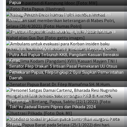
Papua
Libatkan 1.925 Personel, Operasi Damai Cartenz Resmi
Dimulai
Tiga Cara Gus Dur Selesaikan Masalah Papua di Masanya
4 Prajurit TNI di Maybrat Sorong Selatan Ditembak KKB
Putra Asli Papua Terbunuh KKB, Pangdam Kasuari Bereaksi
Keras
Senator Filep Uraikan 5 Intisari Pasal Pemekaran UU Otsus
Papua
Pemekaran Papua, Filep Ungkap 2 Opsi Siapkan Pemerintahan
Daerah
Serangan KKB di Kiwirok, 1 Anggota Satgas Cartenz
Tertembak
Tok! Ini Jadwal Resmi Pilpres dan Pilkada 2024
Dua Kelompok Warga Bentrok di Sorong, Belasan Orang
Tewas