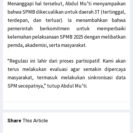
Filep Wamafma: PON XX Papua Momentum Perekat Persaudaraan Bangsa
Menanggapi hal tersebut, Abdul Mu’ti menyampaikan
Kemlu Berikan Tanggapan Atas Laporan PBB Soal Aktivis Papua
bahwa SPMB dikecualikan untuk daerah 3T (tertinggal,
LSM Minta Kejati Periksa Dugaan Penyelewengan Dana Otsus di Biak
terdepan, dan terluar). Ia menambahkan bahwa
Konflik Luhut-Haris, Filep Harap Fakta Terungkap ke Publik
pemerintah berkomitmen untuk memperbaiki
Diduga Pasok Senjata ke KKB, Oknum ASN Pemkab Yahukimo Ditangkap
kelemahan pelaksanaan SPMB 2025 dengan melibatkan
TNI AD Evakuasi Guru dan Warga dari Kiwirok ke Jayapura
pemda, akademisi, serta masyarakat.
Kirab Api PON Dilepas Dari Sorong Ke Lima Wilayah Adat Di Papua
“Regulasi ini lahir dari proses partisipatif. Kami akan
GAMKI Papua Minta Tindak Tegas Pelaku Penyerangan di Kiwirok
terus melakukan evaluasi agar semakin dipercaya
Komnas HAM Papua Ungkap Temuan Baru Kasus Posramil Kisor
masyarakat, termasuk melakukan sinkronisasi data
Menhub: Pemerintah Terus Tingkatkan Konektivitas di Asmat Papua
SPM secepatnya,” tutup Abdul Mu’ti.
Kepala Densus 88 Ungkap Strategi Khusus Tangani KKB di Papua
Antisipasi KKB, Polri Pertebal Pengamanan di Distrik Kiwirok
Tim Avatar Polres Manokwari Ringkus Pelaku Curanmor di Andai
Papua Perlu Bangun RS Terintegrasi Poli Pengobatan Tradisional
Share
This Article
Situasi Berangsur Pulih, 1 SST Brimob Ditarik dari Maybrat