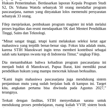
Hukum Pemerintahan. Berdasarkan laporan Kepala Program Studi
S2, Dr. Yohana Watofa sebanyak 50 orang mendaftar program
pascasarjana, namun yang dinyatakan lolos memenuhi persyaratan
sebanyak 33 orang.
Filep menjelaskan, pembukaan program magister ini telah melalui
proses legalitas dan resmi mendapatkan SK dari Menteri Pendidikan
Tinggi, Sains dan Teknologi.
“Minat sangat tinggi, tetapi kami melakukan seleksi ketat agar
mahasiswa yang terpilih benar-benar siap. Fokus kita adalah mutu,
karena STIH Manokwari ingin terus memberi kontribusi sebagai
salah satu kampus swasta top di Indonesia Timur,” ungkap Filep.
Dia menambahkan bahwa kehadiran program pascasarjana ini
menjadi bukti di Manokwari, Papua Barat, kini memiliki pusat
pendidikan hukum yang mampu mencetak lulusan berkualitas.
“Kami ingin mahasiswa pascasarjana juga mendukung sistem
penjaminan mutu yang sudah berjalan baik di kampus ini. Target
kita, angkatan pertama bisa diwisuda pada Agustus 2027,”
terangnya.
Terkait dengan fasilitas, STIH menyediakan sarana untuk
mendukung proses pembelajaran, ruang kuliah VVIP, sistem book