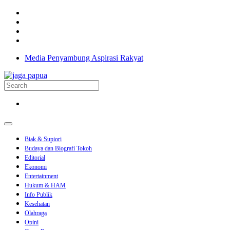
Media Penyambung Aspirasi Rakyat
Biak & Supiori
Budaya dan Biografi Tokoh
Editorial
Ekonomi
Entertainment
Hukum & HAM
Info Publik
Kesehatan
Olahraga
Opini