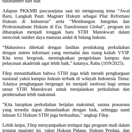
narasumber dari luar.
Adapun PKKMB pascasarjana saat ini mengusung tema “Awal
Baru, Langkah Pasti: Magister Hukum sebagai Pilar Reformasi
Hukum di Indonesia” serta “Membangun Integritas dan
Profesionalisme Hukum di Era Transformasi Global”, program ini
diharapkan menjadi tonggak baru STIH Manokwari dalam
mencetak sumber daya manusia andal di bidang hukum.
“Mahasiswa dibekali dengan fasilitas pendukung perkuliahan
dengan sistem informasi yang memadai dan ruang kuliah VVIP.
Kita terus bergerak, meningkatkan pengelolaan kampus dan
pelayanan akademik agar lebih baik,” katanya, Rabu (10/9/2025).
Filep menambahkan bahwa STIH juga telah meraih penghargaan
nasional yakni kampus hukum terbaik di wilayah Indonesia Timur.
Adanya penghargaan bergengsi ini menjadi motivasi bagi semua
unsur STIH Manokwari untuk menjalankan perkuliahan dan
pembenahan lebih maksimal.
"Kita harapkan perkuliahan berjalan maksimal, sarana prasarana
yang tersedia dapat dimanfaatkan dengan baik, sehingga nanti
lulusan S2 Hukum STIH juga berkualitas," ungkap Filep.
Lebih lanjut, Filep menyampaikan terdapat tiga program studi dalam
jenjang magister ini, yakni Hukum Pidana, Hukum Perdata, dan