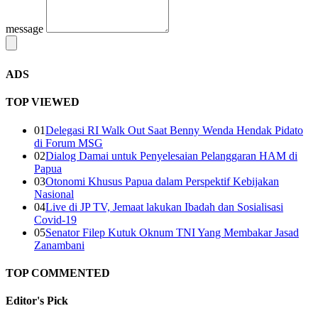
message
ADS
TOP VIEWED
01
Delegasi RI Walk Out Saat Benny Wenda Hendak Pidato
di Forum MSG
02
Dialog Damai untuk Penyelesaian Pelanggaran HAM di
Papua
03
Otonomi Khusus Papua dalam Perspektif Kebijakan
Nasional
04
Live di JP TV, Jemaat lakukan Ibadah dan Sosialisasi
Covid-19
05
Senator Filep Kutuk Oknum TNI Yang Membakar Jasad
Zanambani
TOP COMMENTED
Editor's
Pick