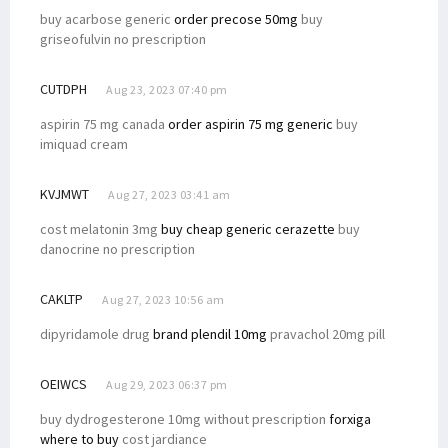
Gilas Timor Leste, Trio Papua Cetak Gol Kemenangan untuk Timnas
buy acarbose generic
order precose 50mg
buy
Papua Barat Siap Jadi Tuan Rumah Acara Internasional Tahun Ini
griseofulvin no prescription
Omicron Masuki Papua Barat, 7 Kasus Terdeteksi di Kota Sorong
CUTDPH
Aug 23, 2023 07:40 pm
Jabatan Gubernur di Papua Berakhir Mei, Ini Kata Senator Filep
aspirin 75 mg canada
order aspirin 75 mg generic
buy
Gubernur Meletakkan Batu Pertama Pembangunan Kampus STIH
imiquad cream
DN ke-47, Ketua STIH Manokwari Targetkan STIH Jadi Institut
Pewakilan Tetap RI di PBB Angkat Suara Terkait SPMH Dewan HAM PBB
KVJMWT
Aug 27, 2023 03:41 am
Kapendam: Korban Tembak KKB di Ilaga Adalah Putra Asli Papua
cost melatonin 3mg
buy cheap generic cerazette
buy
Memanas! KKB Tembak TNI-Karyawan, Bakar Rumah, Mess Hingga Pasar
danocrine no prescription
Banjir Landa Kampung Idoor, Warga Butuh Bantuan Logistik
CAKLTP
Aug 27, 2023 10:56 am
Filep Wamafma Serahkan Beasiswa Bagi 43 Mahasiswa STIH Momi Waren
dipyridamole drug
brand plendil 10mg
pravachol 20mg pill
Berikut Kronologi Kasus Ibu Gantung Diri dan 2 Anaknya Meninggal
Solidaritas Mahasiswa-Rakyat di Nabire Akan Gelar Aksi Tolak DOB
OEIWCS
Aug 29, 2023 06:37 pm
Sepakat Berdamai, Omer Isba Cabut LP Ujaran Rasial di Kepolisian
buy dydrogesterone 10mg without prescription
forxiga
Senator Filep Harap Masyarakat Waspadai Isu SARA Jelang Pemilu
where to buy
cost jardiance