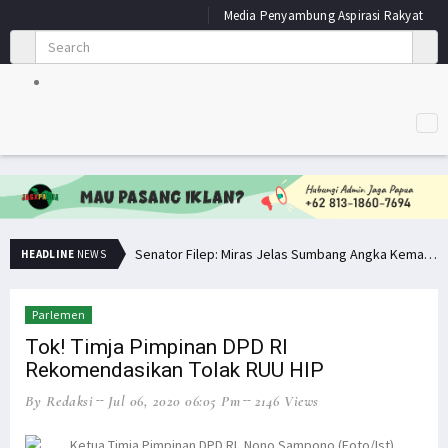
Media Penyambung Aspirasi Rakyat
Senator Filep: Miras Jelas Sumbang Angka Kematian di Papua
HEADLINE
NEWS
Senator Filep Wamafma Terima Aspirasi Tim DOB Manokwari Barat
Pemuda PNG Deklarasi Dukungan untuk Papua Barat Lawan TNI/Polri
Parlemen
Tok! Timja Pimpinan DPD RI
Simak Opini Senator Filep Soal Cita-Cita Kedamaian di Tanah Papua
Rekomendasikan Tolak RUU HIP
Hindari Bias Definisi, Filep: Perlu Definisi Khusus Afiliasi KKB
By Redaksi
Jul 06, 2020 06:05 Pm
2146 Views
Minta Operasi Militer Dihentikan, KKB Ancam Perang Serentak
Bupati Pegaf Sampaikan Masalah Dana Otsus kepada Filep Wamafma