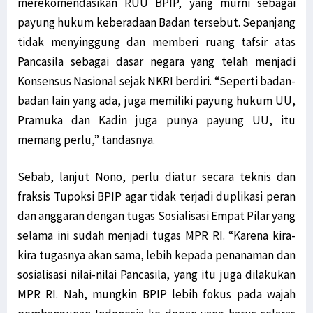
merekomendasikan RUU BPIP, yang murni sebagai
Warga Mokwam Cegat Pangdam Kasuari saat Touring Merah Putih
payung hukum keberadaan Badan tersebut. Sepanjang
Unik! Ini Cara Warga Syou Kibarkan Merah Putih di Tengah Hutan
tidak menyinggung dan memberi ruang tafsir atas
Senator Filep Desak Pemerintah Selesaikan Masalah TKBM Manokwari
Pancasila sebagai dasar negara yang telah menjadi
Filep: HUT RI Momentum Pemerintah Perbarui Komitmen Bangun Papua
Konsensus Nasional sejak NKRI berdiri. “Seperti badan-
SD YPK Serito Rusak, Filep Pertanyakan Kontribusi LNG Tangguh
badan lain yang ada, juga memiliki payung hukum UU,
Pramuka dan Kadin juga punya payung UU, itu
Polisi: Pimpinan KNPB Silas Ki Dalang Penyerangan Posramil Kisor
memang perlu,” tandasnya.
Presiden Jokowi: Siapkan Transisi dari Pandemi ke Endemi
Polda Papua Barat Rilis 17 DPO KNPB Penyerang Posramil Kisor
Sebab, lanjut Nono, perlu diatur secara teknis dan
TPNPB Klaim Kuasai Jalan Sorong-Tambrauw-Manokwari
fraksis Tupoksi BPIP agar tidak terjadi duplikasi peran
Filep: Kayu Log Sorong Dibawa Kabur, Hukum Berat Oknum Terlibat!
dan anggaran dengan tugas Sosialisasi Empat Pilar yang
Luar Biasa! Kontingen Papua Raih 4 Medali Emas Cabor Sepatu Roda
selama ini sudah menjadi tugas MPR RI. “Karena kira-
Serang RI Soal HAM di Papua, Diplomat Minta Vanuatu ‘Buka Mata’
kira tugasnya akan sama, lebih kepada penanaman dan
TPNPB-OPM Ngalum Kupel Akui Serangan di Kiwirok, 1 Brimob Tewas
sosialisasi nilai-nilai Pancasila, yang itu juga dilakukan
Filep Wamafma: PON XX Papua Momentum Perekat Persaudaraan Bangsa
MPR RI. Nah, mungkin BPIP lebih fokus pada wajah
Kemlu Berikan Tanggapan Atas Laporan PBB Soal Aktivis Papua