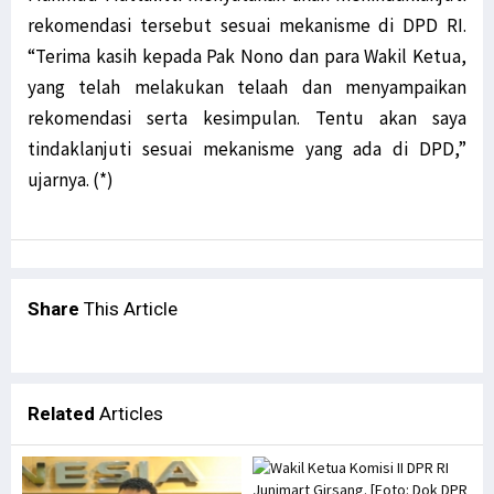
rekomendasi tersebut sesuai mekanisme di DPD RI.
Temui AirAsia, Bupati Ajukan Rute Penerbangan ke Bandara Utarom
“Terima kasih kepada Pak Nono dan para Wakil Ketua,
STIH Manokwari Papua Barat Teken MoU bersama LSP HKI Jakarta
yang telah melakukan telaah dan menyampaikan
Robert Apresiasi Pendidikan Advokat oleh STIH Manokwari & Peradi
rekomendasi serta kesimpulan. Tentu akan saya
LSM Minta KPK Periksa Eks Bupati Supiori Soal Dana Sekolah Pilot
tindaklanjuti sesuai mekanisme yang ada di DPD,”
STIH Manokwari Terapkan Absensi Digital bagi Pegawai dan Staf
ujarnya. (*)
Bantah OPM Tembak 17 Aparat, Polisi Pastikan Semua Aparat Selamat
Prihatin Anak-Anak Jadi Korban, Theo Hesegem Surati Presiden
Pekan Literasi Digital Dorong Kreativitas Masyarakat Adat Saireri
Tutup DLA, Filep Harap Percepatan Digitalisasi 4 Sektor Terwujud
Share
This Article
Tak Ragu ‘Potong Kepala’, Kapolri Copot 7 Pejabat Polisi
Satgas Nemangkawi Tangkap 1 Anggota KKB di Dekai Papua
Mahfud MD Sebut OPM Manfaatkan Momen Presiden Hadiri KTT G20
Related
Articles
Smelter Gresik Diprotes Warga Papua, Ini Respons Presdir Freeport
Tingkat Kriminalitas Papua Barat Tertinggi Nasional Selama 2020
Filep Wamafma Dampingi Gubernur Resmikan GKI Bahtera Pasirido