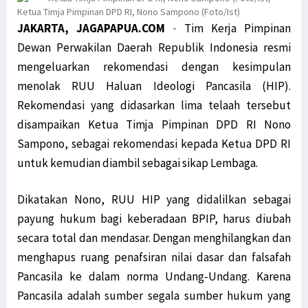
Filep Serahkan Buku Karyanya untuk Bupati Pegaf & Billy Mambrasar
Ketua Timja Pimpinan DPD RI, Nono Sampono (Foto/Ist)
JAKARTA, JAGAPAPUA.COM
-
Tim Kerja Pimpinan
Filep Wamafma Bantu Warga Kampung Anggi Gida dengan Bama
Dewan Perwakilan Daerah Republik Indonesia resmi
Menko Polhukam Paparkan 2 Jenis Kebijakan Pemerintah untuk Papua
mengeluarkan rekomendasi dengan kesimpulan
Mahfud MD: Kami Buru Teroris, Bukan Sembarang Orang Papua
menolak RUU Haluan Ideologi Pancasila (HIP).
Dialog Damai untuk Penyelesaian Pelanggaran HAM di Papua
Rekomendasi yang didasarkan lima telaah tersebut
Gelar Jumpa Pers Muprov, Ini 4 Calon Ketua KADIN Papua
disampaikan Ketua Timja Pimpinan DPD RI Nono
Polda Papua Barat: Seruan Aksi Tolak Otsus Jilid II Tidak Benar
Sampono, sebagai rekomendasi kepada Ketua DPD RI
Komnas HAM: Hentikan Pasokan Senjata dan Amunisi ke KBB
untuk kemudian diambil sebagai sikap Lembaga.
Dewan Adat Papua Ajak Pemerintah Dialog Terbuka Bahas UU Otsus
MRP dan MRPB Ajukan Sengketa Kewenangan Lembaga kepada MK
Dikatakan Nono, RUU HIP yang didalilkan sebagai
payung hukum bagi keberadaan BPIP, harus diubah
Miris, Anak-Anak Usia Sekolah di Hutan Kampung Obo Tak Bersekolah
secara total dan mendasar. Dengan menghilangkan dan
Pemerintah Pahami Aspirasi Revisi UU Otsus Tak Hanya 2 Pasal
menghapus ruang penafsiran nilai dasar dan falsafah
Simak Masukan Timja Otsus DPD RI terhadap Draft RUU Otsus Papua
Pancasila ke dalam norma Undang-Undang. Karena
Timja Otsus DPD RI Harap RUU Otsus Pastikan Perubahan Substansial
Pancasila adalah sumber segala sumber hukum yang
Marius: Instruksi Ketua Aktivitas STIH Manokwari Ikuti Prokes