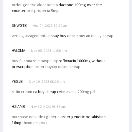
order generic aldactone
aldactone 100mg over the
Keluarga Kamasan Mansel Dukung Filep Wamafma Maju DPD RI
counter
oral propecia 5mg
Masyarakat Nenei Nyatakan Dukungan untuk Filep Wamafma
SNWGTB
Pemuda Desai dan Warga Prafi Antusias Dukung Filep Wamafma
Nov 04, 2023 10:29 am
Filep Terima Keluhan Dana Otsus dari Warga Nenei, Isim dan Tahota
writing assignments
essay buy online
buy an essay cheap
Jetty Babo Ambruk, Senator Filep: Segera Investigasi!
HVLXMA
Nov 05, 2023 11:50 am
Sapa Warga di Kompleks Sanggeng, Filep Wamafma Tekankan Hal Ini
buy fluconazole paypal
ciprofloxacin 1000mg without
Puncak DN ke-49, STIH Rilis Film Edukasi Berjudul 'Gratifikasi'
prescription
order baycip online cheap
Pimpinan Komite I DPD RI Hadiri Konsultasi Publik RPJPD PB
Simak 9 Poin Strategis Asosiasi Gubernur untuk Tanah Papua
YESJEI
Nov 10, 2023 08:16 am
Prihatin Pasien Emergensi Tak Ada Dokter, Filep Tekankan Hal Ini
retin cream ca
buy cheap retin
avana 200mg pill
Simak Pandangan Filep Wamafma Atas RUU Pengeloaan Ruang Udara
Pj. Gubernur: Ada 8 Kursi DPRK Manokwari, Ingat Juga Suku Saireri
HZIAMB
Nov 10, 2023 08:36 pm
DPD Minta Kejagung Pertegas Penanganan Money Politic di Pilkada
purchase nolvadex generic
order generic betahistine
16mg
rhinocort price
Filep Wamafma: RUU Bahasa Daerah Harus Prioritas Prolegnas
Ketua Komite 3 DPD RI Dukung PKH Kemensos Dilanjutkan