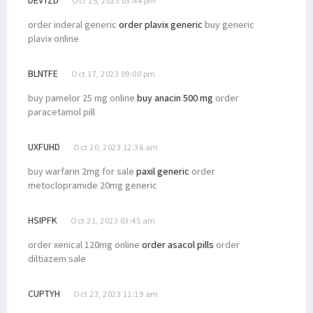
Oct 15, 2023 03:44 pm
Senator Filep Dorong Afirmasi Otsus Perhatikan Kesejahteraan Guru
order inderal generic
order plavix generic
buy generic
Soroti Statement Bahlil, Filep Wamafma Tegaskan Hal Ini!
plavix online
Wakil Ketua LPSK Temui Dr. Filep Wamafma di STIH Manokwari
BLNTFE
Oct 17, 2023 09:00 pm
Majelis Hakim Tipikor Jatuhkan Vonis Terhadap Lukas Enembe
buy pamelor 25 mg online
buy anacin 500 mg
order
Papua Barat Alokasikan Dana Bantuan Pendidikan Afirmasi Rp35 M
paracetamol pill
Filep Dorong Pemda Realisasikan Otsus Bagi Perguruan Tinggi
Pemprov Papua Barat Kaji Kompensasi Karbon Bagi Masyarakat Adat
UXFUHD
Oct 20, 2023 12:36 am
Filep Ajak Masyarakat Jaga Pulau Mansinam Bebas dari Sampah
buy warfarin 2mg for sale
paxil generic
order
Polemik Penunjukan Pj Gubernur Papua Barat, Permendagri Dikritik
metoclopramide 20mg generic
Di Raker PURT DPD RI, Filep Sampaikan ini ke Pemerintah Provinsi
HSIPFK
Oct 21, 2023 03:45 am
KPK Resmi Ajukan Banding Atas Vonis Lukas Enembe, Ini Alasannya
order xenical 120mg online
order asacol pills
order
Ini Catatan Senator Filep Wamafma Soal Polemik MK
diltiazem sale
Filep: Perjuangan Kenaikan DBH Migas Kontribusi untuk OAP
Bertemu Mendes PDTT, Senator Filep Usulkan Sejumlah Poin Penting
CUPTYH
Oct 23, 2023 11:19 am
Simak Poin Usulan Filep Wamafma Saat Raker dengan Menpan RB