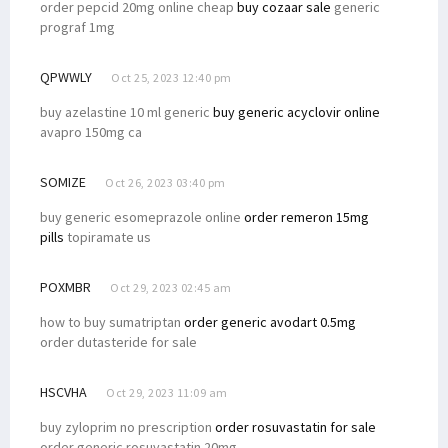
order pepcid 20mg online cheap
buy cozaar sale
generic
Simak 3 Perubahan Penting Bagi Sektor Pendidikan pada UU Otsus
prograf 1mg
Senator Filep Tanggapi Polemik Ketua KPK Firli Bahuri
QPWWLY
Oct 25, 2023 12:40 pm
Nilainya Fantastis, Ini Perjuangan 10 % DBH Migas Masyarakat Adat
buy azelastine 10 ml generic
buy generic acyclovir online
Filep Sampaikan 4 Hal Soal Penegakan Hukum ke Jaksa Agung
avapro 150mg ca
Filep: Perjuangan Pendidikan Gratis untuk Masa Depan OAP
Presiden Jokowi Paparkan Sektor Prioritas Investasi Indonesia
SOMIZE
Oct 26, 2023 03:40 pm
Filep Minta Seleksi Pimpinan KPK-BPK Tak Lewat Mekanisme Politik
buy generic esomeprazole online
order remeron 15mg
Filep Dorong Pelibatan Aktif Masyarakat Adat dalam Investasi
pills
topiramate us
Disdukcapil Sosialisasikan Layanan Sistem IKD di STIH Manokwari
POXMBR
Oct 29, 2023 02:45 am
Diinisiasi Senator Filep, Ini Poin Perubahan Otsus Soal Kesehatan
how to buy sumatriptan
order generic avodart 0.5mg
Filep Wamafma Inisiasi Penambahan Perwakilan OAP di DPRK
order dutasteride for sale
Filep Wamafma Adakan Lomba Solo Antar Pemuda Gereja di Mansel
Filep Wamafma Buka Pertandingan Gawang Mini STIH Manokwari
HSCVHA
Oct 29, 2023 11:09 am
Tim Pemenangan Filep Wamafma Terbentuk di Kabupaten Manokwari
buy zyloprim no prescription
order rosuvastatin for sale
Hengky Korwa: Jaga Adat Kita, Ingat Filep Wamafma Saat Pemilu
order generic rosuvastatin 20mg