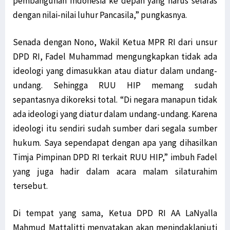
pembangunan Indonesia ke depan yang harus selaras
LSM Minta Kejati Periksa Dugaan Penyelewengan Dana Otsus di Biak
dengan nilai-nilai luhur Pancasila,” pungkasnya.
Konflik Luhut-Haris, Filep Harap Fakta Terungkap ke Publik
Senada dengan Nono, Wakil Ketua MPR RI dari unsur
Diduga Pasok Senjata ke KKB, Oknum ASN Pemkab Yahukimo Ditangkap
DPD RI, Fadel Muhammad mengungkapkan tidak ada
TNI AD Evakuasi Guru dan Warga dari Kiwirok ke Jayapura
ideologi yang dimasukkan atau diatur dalam undang-
Kirab Api PON Dilepas Dari Sorong Ke Lima Wilayah Adat Di Papua
undang. Sehingga RUU HIP memang sudah
GAMKI Papua Minta Tindak Tegas Pelaku Penyerangan di Kiwirok
sepantasnya dikoreksi total. “Di negara manapun tidak
Komnas HAM Papua Ungkap Temuan Baru Kasus Posramil Kisor
ada ideologi yang diatur dalam undang-undang. Karena
Menhub: Pemerintah Terus Tingkatkan Konektivitas di Asmat Papua
ideologi itu sendiri sudah sumber dari segala sumber
Kepala Densus 88 Ungkap Strategi Khusus Tangani KKB di Papua
hukum. Saya sependapat dengan apa yang dihasilkan
Antisipasi KKB, Polri Pertebal Pengamanan di Distrik Kiwirok
Timja Pimpinan DPD RI terkait RUU HIP,” imbuh Fadel
Tim Avatar Polres Manokwari Ringkus Pelaku Curanmor di Andai
yang juga hadir dalam acara malam silaturahim
Papua Perlu Bangun RS Terintegrasi Poli Pengobatan Tradisional
tersebut.
Situasi Berangsur Pulih, 1 SST Brimob Ditarik dari Maybrat
LaNyalla: Utusan Golongan dan DPD RI Secara Substansi Sama
Di tempat yang sama, Ketua DPD RI AA LaNyalla
Mahmud Mattalitti menyatakan akan menindaklanjuti
Filep Wamafma Uraikan Perancangan Analisa Kontrak pada PKPA