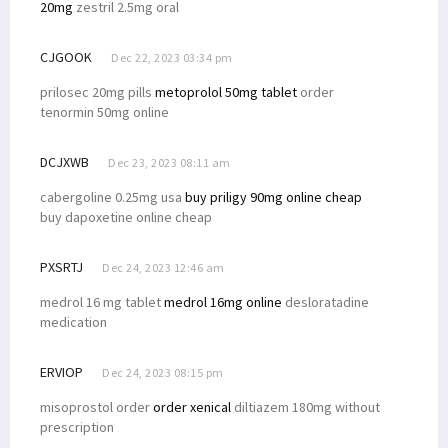
20mg
zestril 2.5mg oral
CJGOOK
Dec 22, 2023 03:34 pm
prilosec 20mg pills
metoprolol 50mg tablet
order
tenormin 50mg online
DCJXWB
Dec 23, 2023 08:11 am
cabergoline 0.25mg usa
buy priligy 90mg online cheap
buy dapoxetine online cheap
PXSRTJ
Dec 24, 2023 12:46 am
medrol 16 mg tablet
medrol 16mg online
desloratadine
medication
ERVIOP
Dec 24, 2023 08:15 pm
misoprostol order
order xenical
diltiazem 180mg without
prescription