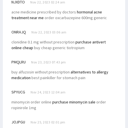
NJXDTO
Nov 22, 2023 02:24 am
acne medicine prescribed by doctors
hormonal acne
treatment near me
order oxcarbazepine 600mg generic
ONRAJQ
Nov 22, 2023 03:06 am
clonidine 0.1 mg without prescription
purchase antivert
online cheap
buy cheap generic tiotropium
PMQLRU
Nov 23, 2023 07:43 pm
buy alfuzosin without prescription
alternatives to allergy
medication
best painkiller for stomach pain
SPYUCG
Nov 24, 2023 12:04 am
minomycin order online
purchase minomycin sale
order
ropinirole 1mg
JOJPGU
Nov 25, 2023 02:01 pm