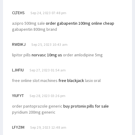
Filep Kritik Kebijakan Investasi Soal Aturan CSR Perusahaan Migas
CLTEHS
Filep Wamafma Kenalkan STIH Manokwari di JNU New Delhi India
Sep 24, 2023 07:48 pm
8 Tahun Mengabdi, Guru SD di Kamundan Konsumsi Air Hujan
azipro 500mg sale
order gabapentin 100mg online cheap
gabapentin 800mg brand
Incumbent Filep Wamafma Resmi Daftar ke KPU Papua Barat
Robert Kardinal Dorong Audit-Investigasi CSR dan DBH LNG Tangguh
RWDIKJ
Sep 25, 2023 10:43 am
Filep Bahas Kondisi Masyarakat Ring I LNG Tangguh dengan USAID
lipitor pills
norvasc 10mg us
order amlodipine 5mg
Kukuhkan 6 Anggota BPP Otsus Asli Papua, Wapres Beri 4 Instruksi
Filep Sampaikan Masalah Pertanahan di Pabar ke Menteri ATR/BPN
LJHFIU
Sep 27, 2023 01:54 am
Tokoh Intelektual Adat 7 Suku Minta DBH Migas Bintuni Diaudit
free online slot machines
free blackjack
lasix oral
Filep Terima 12 Putra/i Sebyar & Sumuri Kuliah di STIH Manokwari
Senator Filep Nilai BP Tangguh dan SKK Migas Langgar Konstitusi
YIUFYT
Sep 28, 2023 03:26 pm
Sistem Pemilu Tetap Terbuka, MK Bakal Laporkan Denny Indrayana
order pantoprazole generic
buy protonix pills for sale
pyridium 200mg generic
Kawal 3 Misi Besar RIPPP, BPP Otsus Gelar Rapat Konsolidasi
Papua Barat Usulkan Pemekaran Kabupaten/Kota, Ini Respons DPR
LFYZIM
Sep 29, 2023 12:48 am
Filep: Masyarakat 7 Suku Bintuni Tengah Hadapi Persoalan Ekologi