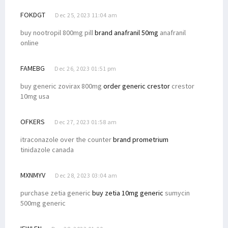
FOKDGT
Dec 25, 2023 11:04 am
buy nootropil 800mg pill
brand anafranil 50mg
anafranil
online
FAMEBG
Dec 26, 2023 01:51 pm
buy generic zovirax 800mg
order generic crestor
crestor
10mg usa
OFKERS
Dec 27, 2023 01:58 am
itraconazole over the counter
brand prometrium
tinidazole canada
MXNMYV
Dec 28, 2023 03:04 am
purchase zetia generic
buy zetia 10mg generic
sumycin
500mg generic