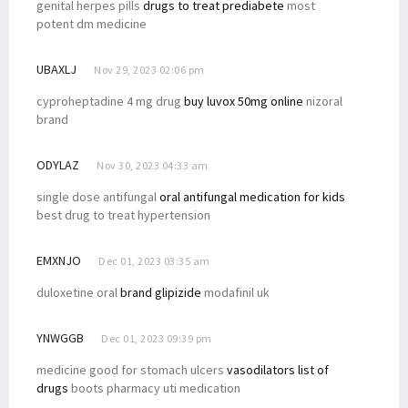
genital herpes pills
drugs to treat prediabete
most
potent dm medicine
UBAXLJ
Nov 29, 2023 02:06 pm
cyproheptadine 4 mg drug
buy luvox 50mg online
nizoral
brand
ODYLAZ
Nov 30, 2023 04:33 am
single dose antifungal
oral antifungal medication for kids
best drug to treat hypertension
EMXNJO
Dec 01, 2023 03:35 am
duloxetine oral
brand glipizide
modafinil uk
YNWGGB
Dec 01, 2023 09:39 pm
medicine good for stomach ulcers
vasodilators list of
drugs
boots pharmacy uti medication