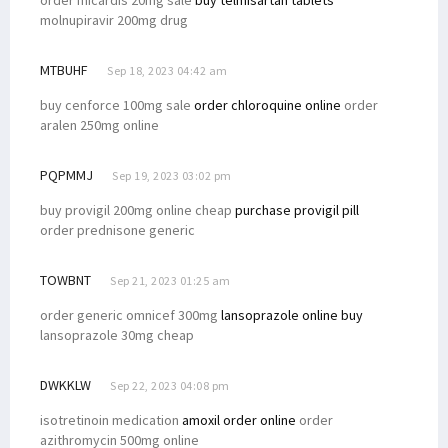
Ratusan Guru PPPK Demo Tuntut Gaji, Pemprov PBD Berikan Respons
molnupiravir 200mg drug
Filep: Sudahkah DBH Kehutanan Bermanfaat Bagi Masyarakat Adat?
MTBUHF
Filep Bantu Administrasi Pembuatan SIM Bagi Masyarakat Pami
Sep 18, 2023 04:42 am
Pemerintah Diminta Evaluasi Pendekatan Keamanan di Papua
buy cenforce 100mg sale
order chloroquine online
order
aralen 250mg online
Pengesahan Perppu Ciptaker Dinilai Abaikan Aspirasi Rakyat
Filep Siap Fasilitasi Soal Tunggakan Gaji Guru P3K se-Papua Barat
PQPMMJ
Sep 19, 2023 03:02 pm
Pemerintah dan DPR Sepakati Bahas Revisi Kedua UU ITE
buy provigil 200mg online cheap
purchase provigil pill
Presiden Jokowi Didesak Batalkan Operasi Tempur di Papua
order prednisone generic
Tuntaskan Program, Dr. Filep Apresiasi Mahasiswa KKN STIH
TOWBNT
Kehadiran Perusahaan Migas Harus Bermanfaat Bagi Warga Setempat
Sep 21, 2023 01:25 am
Tokoh Agama Nilai Penanganan Korupsi di Papua Diskriminatif
order generic omnicef 300mg
lansoprazole online buy
lansoprazole 30mg cheap
Senator Filep Tanggapi Upaya Penyelamatan Pilot Susi Air di Papua
Sejumlah Pejabat Daerah Terindikasi Terlibat dan Biayai KKB Nduga
DWKKLW
Sep 22, 2023 04:08 pm
Tersendat Berbulan-Bulan, Gaji Guru PPPK Papua Segera Dibayar
isotretinoin medication
amoxil order online
order
Senator Filep Tanggapi Rilis Kontribusi BP Tangguh untuk Papua
azithromycin 500mg online