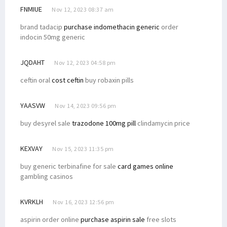
FNMIUE
Nov 12, 2023 08:37 am
Filep Kecam Penembakan Remaja di Semarang oleh Oknum Polisi
brand tadacip
purchase indomethacin generic
order
indocin 50mg generic
JQDAHT
Nov 12, 2023 04:58 pm
ceftin oral
cost ceftin
buy robaxin pills
YAASVW
Nov 14, 2023 09:56 pm
buy desyrel sale
trazodone 100mg pill
clindamycin price
KEXVAY
Nov 15, 2023 11:35 pm
buy generic terbinafine for sale
card games online
gambling casinos
KVRKLH
Nov 16, 2023 12:56 pm
aspirin order online
purchase aspirin sale
free slots