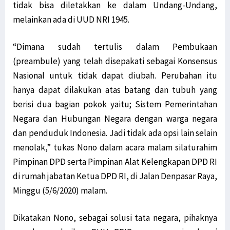
tidak bisa diletakkan ke dalam Undang-Undang,
Pernyataan Mensos Risma Dinilai Provokatif bagi Rakyat Papua
melainkan ada di UUD NRI 1945.
Senator Filep Harap RUU Otsus Akomodir Pembentukan Parpol Lokal
3 Pelaku Pencurian di Sebuah Hotel di Manokwari Diamankan Polisi
“Dimana sudah tertulis dalam Pembukaan
Warga di Tambrauw Takut Divaksin, Sosialisasi Perlu Digencarkan
(preambule) yang telah disepakati sebagai Konsensus
Kabupaten Jayawijaya Hingga Kini Belum Miliki alat PCR Covid-19
Nasional untuk tidak dapat diubah. Perubahan itu
10 Varian Delta Virus Corona Berasal dari Kabupaten Teluk Bintuni
hanya dapat dilakukan atas batang dan tubuh yang
Golkar Serahkan 2 Nama Cawagub ke Koalisi Papua Bangkit Jilid 2
berisi dua bagian pokok yaitu; Sistem Pemerintahan
Jalan Trans Papua Barat ke Windesi Butuh Perhatian Pemerintah
Negara dan Hubungan Negara dengan warga negara
dan penduduk Indonesia. Jadi tidak ada opsi lain selain
Senator Filep Diskusi Bersama Warga Jemaat GKI Kanaan Sabon
menolak,” tukas Nono dalam acara malam silaturahim
Usai Mimika Barat, Polisi Usut Kasus BST Alama & Mimika Tengah
Pimpinan DPD serta Pimpinan Alat Kelengkapan DPD RI
KAWAL PB-LBH STIH Manokwari Proses Hukum Penabrak Terumbu Karang
di rumah jabatan Ketua DPD RI, di Jalan Denpasar Raya,
Kepala Lapas Manokwari: Napi yang Kabur Sudah Ditemui Keluarga
Minggu (5/6/2020) malam.
Kabar Napi Kabur dari Lapas Manokwari Tewas Tertembak Hanya Hoaks
Koalisi Papua Bangkit Jilid 2 Belum Putuskan 2 Nama untuk Cawagub
Dikatakan Nono, sebagai solusi tata negara, pihaknya
Jabat Waka I Komite I DPD RI, Filep: Kawal Peraturan Pemerintah!