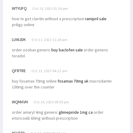
Filep Wamafma Lakukan Edukasi Politik Sosok Dominggus Mandacan
WTYUFQ
Oct 10, 2023 01:36 pm
Maksimalkan Dana Otsus, Senator Filep Sarankan Ini ke Pemda
how to get claritin without a prescription
ramipril sale
Kepala LP2BH STIH Soroti Tajam 10 Program Prioritas Pj Gubernur
priligy online
Kunjungi Minyambouw, Filep Wamafma Terima Aspirasi Jalan Rusak
LUWJDK
Oct 11, 2023 11:28 am
Program KKN Berakhir, Filep Wamafma Apresiasi Mahasiswa STIH
order ozobax generic
buy baclofen sale
order generic
Filep Wamafma Terima Aspirasi Masyarakat Adat Papua di Jakarta
toradol
Kirim Delegasi Mahasiswa ke Malaysia, Ini Pesan Dr. Filep Wamafma
Serap Aspirasi, Filep Wamafma Berdiskusi dengan Petani Kendal
QFRTRE
Oct 13, 2023 04:22 am
Isu Papua Tak Lagi Disinggung di Sidang PBB, Ini Kata Kemlu
buy fosamax 70mg online
fosamax 70mg uk
macrodantin
Terima PP STN, Filep Bantu Advokasi Masalah Petani di Jambi
100mg over the counter
Filep Wamafma Usulkan Upaya Penyelesaian Tangani Konflik Agraria
WQMAVH
Oct 14, 2023 09:55 pm
Filep Soroti Lunturnya Fungsi Pengayom Polri di Konflik Agraria
order amaryl 4mg generic
glimepiride 1mg ca
order
Kasus Illegal Logging di Teluk Bintuni Libatkan Oknum ASN
etoricoxib 60mg without prescription
Singgung Soal Akreditasi, LLDIKTI: Kualitas PTN-PTS Tak Berbeda
Dana Otsus Sudah Disalurkan, Filep Tegaskan Hal Ini ke Pemda
DEVTZD