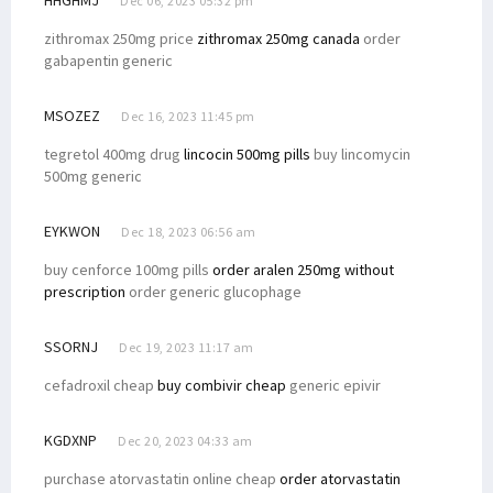
Dec 06, 2023 05:32 pm
zithromax 250mg price
zithromax 250mg canada
order
gabapentin generic
MSOZEZ
Dec 16, 2023 11:45 pm
tegretol 400mg drug
lincocin 500mg pills
buy lincomycin
500mg generic
EYKWON
Dec 18, 2023 06:56 am
buy cenforce 100mg pills
order aralen 250mg without
prescription
order generic glucophage
SSORNJ
Dec 19, 2023 11:17 am
cefadroxil cheap
buy combivir cheap
generic epivir
KGDXNP
Dec 20, 2023 04:33 am
purchase atorvastatin online cheap
order atorvastatin