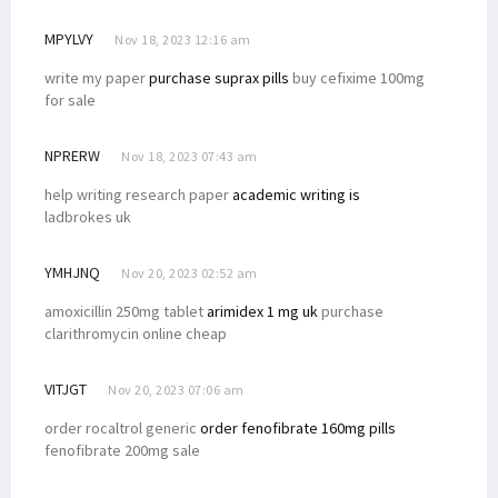
MPYLVY
Nov 18, 2023 12:16 am
write my paper
purchase suprax pills
buy cefixime 100mg
for sale
NPRERW
Nov 18, 2023 07:43 am
help writing research paper
academic writing is
ladbrokes uk
YMHJNQ
Nov 20, 2023 02:52 am
amoxicillin 250mg tablet
arimidex 1 mg uk
purchase
clarithromycin online cheap
VITJGT
Nov 20, 2023 07:06 am
order rocaltrol generic
order fenofibrate 160mg pills
fenofibrate 200mg sale