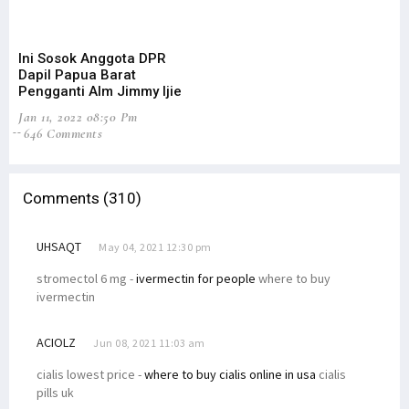
Luar Biasa! Pemain Asli Papua Ini Akan Berlaga di Liga Eropa
Mantan Pejabat Pemprov Papua Gugat Jokowi ke PTUN Jakarta
Ini Sosok Anggota DPR
Dapil Papua Barat
BMKG Ingatkan Curah Hujan Ekstrem Papua-Papua Barat 14-17 Januari
Pengganti Alm Jimmy Ijie
Banjir Jayapura, Filep Soroti Faktor Lingkungan & Pengawasan RTRW
Jan 11, 2022 08:50 Pm
646 Comments
Fientje Suebu Dubes Perempuan Pertama Papua untuk Selandia Baru
Polri: OAP Jadi Sasaran Pembinaan Operasi Damai Cartenz 2022
Senator Filep Kritisi Penyebutan OAP Target Pembinaan Cartenz
Comments (310)
TPNPB-OPM Tanggapi Perubahan Nama Operasi Jadi Damai Cartenz
UHSAQT
LPP Kutuk Keras Pernyataan Oknum Tokoh Adat Soal Plt Gubernur
May 04, 2021 12:30 pm
Gelar Konpers, NasDem Umumkan Calon Tunggal Cagub Pabar 2024
stromectol 6 mg -
ivermectin for people
where to buy
ivermectin
Mangkok Tua Peninggalan Belanda di Idoor Terjaga Baik Hingga Kini
Jemaat Gereja Idoor Harap Rumah Pastori Dibangun Agar Layak Huni
ACIOLZ
Jun 08, 2021 11:03 am
DPR RI Bentuk Panja Penyusunan RUU Pemekaran Provinsi di Papua
cialis lowest price -
where to buy cialis online in usa
cialis
Libatkan 1.925 Personel, Operasi Damai Cartenz Resmi Dimulai
pills uk