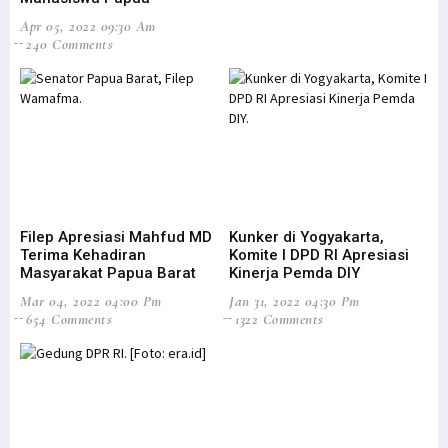
Apr 05, 2022 09:30 Am
Pemprov Papua Barat Diduga Salahi Prosedur CPNS-PPPK Formasi 2018
240 Comments
Pemerintah Bentuk Satgas Komunikasi Tegaskan Kebijakan di Papua
Gubernur Didesak Ambil Langkah Konkret untuk Pengungsi Maybrat
Respons Panglima TNI, Filep: Sudah Saatnya TNI OAP Jadi Pemimpin
Seorang Guru Pesantren Lakukan Pembersihan Gereja Jelang Natal
Kapolda Papua: Presiden Bersedia Bertemu Eks KKB yang Sadar NKRI
Gubernur dan Sekda Papua Barat Tak Open House Saat Nataru
Filep Apresiasi Mahfud MD
Kunker di Yogyakarta,
Kas Pemda ‘Ngendap’, Gubernur Papua-Papua Barat Ditegur Mendagri
Terima Kehadiran
Komite I DPD RI Apresiasi
BUMN Buka Lowongan Kerja Khusus Putra-Putri Papua dan Papua Barat
Masyarakat Papua Barat
Kinerja Pemda DIY
Filep Wamafma Berbagi Kasih Natal di Manokwari
Mar 04, 2022 04:00 Pm
Jan 31, 2022 04:30 Pm
654 Comments
1322 Comments
Kapolda Papua Keluarkan Imbauan Penting Bagi Pendatang di Papua
Heran Kasus Dugaan Korupsi di Papua Mandek, Mahfud Akan Evaluasi
Pemerintah Cabut Ribuan Izin Usaha Tambang Hingga Kehutanan
Analisis BMKG Jelaskan Penyebab Bencana Banjir di Jayapura
6 Fakta Menarik Filep Wamafma, Nomor 2 Bisa Jadi Inspirasi