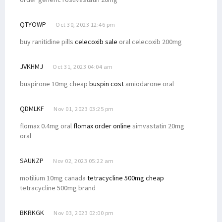
Filep Wamafma Tiba di Kaimana, Disambut dengan Prosesi Adat
QTYOWP
Oct 30, 2023 12:46 pm
Filep Wamafma Jawab Aspirasi Kepala Kampung Arguni Soal Dana Desa
buy ranitidine pills
celecoxib sale
oral celecoxib 200mg
Soal Investasi, Filep Ingatkan Hal Ini ke Capres-Cawapres
Filep Wamafma Terima Aspirasi Pencaker di Kaimana
JVKHMJ
Oct 31, 2023 04:04 am
Filep Hadiri Ibadah Syukur Bersama Keluarga Besar Byak di Kaimana
buspirone 10mg cheap
buspin cost
amiodarone oral
Filep Wamafma Apresiasi Kerukunan Masyarakat di Warpramasi
Filep Beri Peluang 3 Perwakilan Warga Serayu Kuliah Gratis
QDMLKF
Nov 01, 2023 03:25 pm
Filep Dukung Dominggus Mandacan Kembali Jabat Gubernur
flomax 0.4mg oral
flomax order online
simvastatin 20mg
Senator Filep Hadiri Lepas Sambut Tahun Baru Suku Doreri
oral
Filep Wamafma Lantik Unsur Pimpinan STIH Manokwari
SAUNZP
Filep Serahkan Buku Rekening Beasiswa ke Mahasiswa STIH di Prafi
Nov 02, 2023 05:22 am
Kampanye di Padarni, Filep Wamafma Terima Keluhan Masyarakat
motilium 10mg canada
tetracycline 500mg cheap
tetracycline 500mg brand
Beasiswa SUP Nunggak, Senator Filep Berikan Pandangannya
Filep Wamafma Gelar Kampanye Terbatas di Oransbari Mansel
BKRKGK
Nov 03, 2023 02:00 pm
Kampanye Terbatas di Oransbari, Ini Komitmen Filep Wamafma