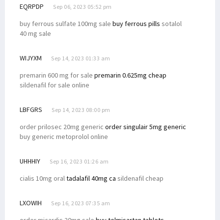
DPR RI Targetkan 3 RUU DOB Papua Disahkan Juni 2022
EQRPDP
Sep 06, 2023 05:52 pm
Posramil di Maybrat Diserang, Pelaku Bersenjata Tajam
buy ferrous sulfate 100mg sale
buy ferrous pills
sotalol
40 mg sale
Pakar Telematika & Kominfo Respons Foto Viral Anies dengan Koteka
Sopir Truk yang Hilang Ditemukan Tewas dengan Luka Tembak
WIJYXM
Sep 14, 2023 01:33 am
Adik Anggota DPRD Sarolangun Diduga Terlibat PETI di Manokwari
premarin 600 mg for sale
premarin 0.625mg cheap
Indonesia Respons Kegiatan Anggota Parlemen Eropa Terkait Papua
sildenafil for sale online
Persija Rekrut Top Skorer PON Ricky Cawor, Isi Posisi Penyerang
DAP Rilis Pernyataan Soal DOB Hingga Komisaris Tinggi HAM PBB
LBFGRS
Sep 14, 2023 08:00 pm
Mahfud MD Blak-blakan Soal Pencucian Uang dan Korupsi di Papua
order prilosec 20mg generic
order singulair 5mg generic
buy generic metoprolol online
Blokade Jalan, Warga Desak 4 Distrik Dikembalikan ke Manokwari
Filep: Pemerintah Perlu Audit SKK Migas dan BP Tangguh di Bintuni
UHHHIY
Sep 16, 2023 01:26 am
Filep Minta Mendagri Tinjau Ulang Surat Edaran Terkait Mutasi ASN
cialis 10mg oral
tadalafil 40mg ca
sildenafil cheap
Senator Filep Uraikan Dasar Hukum dan Konsep CSR Konteks Papua
Filep Sayangkan Indonesia Batal Jadi Host Piala Dunia U-20
LXOWIH
Sep 16, 2023 07:35 am
10 Balon DPD RI Papua Barat Lolos Vermin Lanjut ke Tahap Verfak
order micardis 20mg sale
buy telmisartan tablets