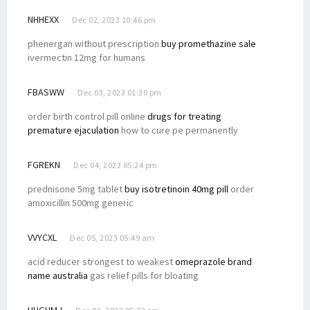
NHHEXX
Dec 02, 2023 10:46 pm
phenergan without prescription
buy promethazine sale
ivermectin 12mg for humans
FBASWW
Dec 03, 2023 01:30 pm
order birth control pill online
drugs for treating
premature ejaculation
how to cure pe permanently
FGREKN
Dec 04, 2023 05:24 pm
prednisone 5mg tablet
buy isotretinoin 40mg pill
order
amoxicillin 500mg generic
VVYCXL
Dec 05, 2023 05:49 am
acid reducer strongest to weakest
omeprazole brand
name australia
gas relief pills for bloating
HHGHMJ