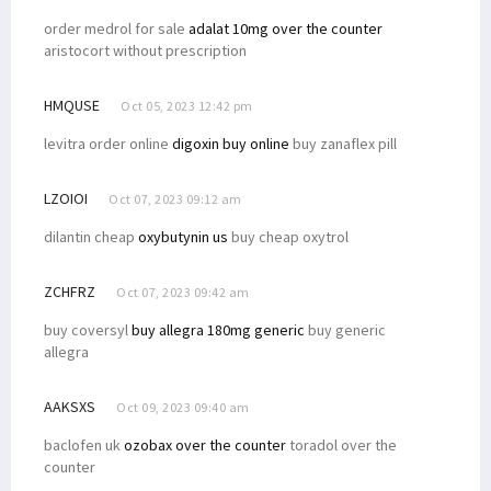
Perpres RIPP Muat 6 Strategi, Papua Barat Siapkan Pergub DPRK
order medrol for sale
adalat 10mg over the counter
aristocort without prescription
Dr. Yohana Minta Mahasiswa STIH Pahami Adat Saat di Lokasi KKN
Penyaluran Dana Otsus 2023 di Papua Barat Capai Rp 1,034 Triliun
HMQUSE
Oct 05, 2023 12:42 pm
80 Persen Formasi CASN 2023 untuk Honorer, Ini Rinciannya
levitra order online
digoxin buy online
buy zanaflex pill
BP Tangguh Klaim Keberhasilan CSR, Senator Filep: Cobalah Jujur!
Filep Wamafma Beri Beasiswa Perpuluhan Putra Arfak di STIH Prafi
LZOIOI
Oct 07, 2023 09:12 am
Simak Uraian Dasar Hukum Hak Masyarakat Adat Atas CSR Migas
dilantin cheap
oxybutynin us
buy cheap oxytrol
Sesepuh STIH Manokwari Ajak Maba Selesaikan Kuliah Tepat Waktu
Seleksi CASN 2023 Usulan BKN September 2023, Simak Selengkapnya!
ZCHFRZ
Oct 07, 2023 09:42 am
KPU Umumkan DCS DPD RI Papua Barat, Filep Wamafma Nomor 3!
buy coversyl
buy allegra 180mg generic
buy generic
Dr. Filep Sampaikan Persoalan CSR BP Tangguh ke Ketua MPR RI
allegra
Delegasi RI Walk Out Saat Benny Wenda Hendak Pidato di Forum MSG
AAKSXS
Oct 09, 2023 09:40 am
Pengadilan Tinggi Papua Barat Teken MoU dengan STIH Manokwari
baclofen uk
ozobax over the counter
toradol over the
Ini Keputusan MSG Soal Pengajuan ULMWP Sebagai Anggota Penuh
counter
Kejari Selidiki Kasus Dugaan Korupsi Dana Hibah di Teluk Bintuni