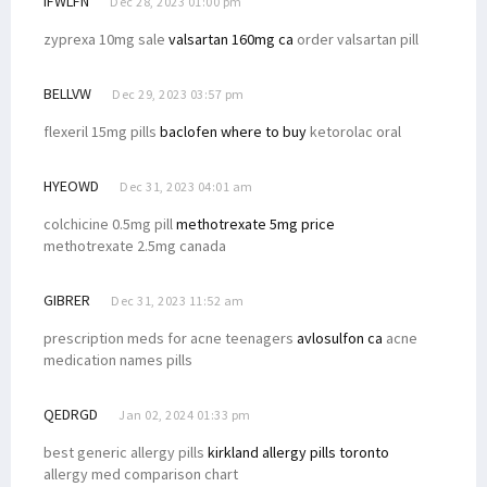
IFWLFN
Dec 28, 2023 01:00 pm
zyprexa 10mg sale
valsartan 160mg ca
order valsartan pill
BELLVW
Dec 29, 2023 03:57 pm
flexeril 15mg pills
baclofen where to buy
ketorolac oral
HYEOWD
Dec 31, 2023 04:01 am
colchicine 0.5mg pill
methotrexate 5mg price
methotrexate 2.5mg canada
GIBRER
Dec 31, 2023 11:52 am
prescription meds for acne teenagers
avlosulfon ca
acne
medication names pills
QEDRGD
Jan 02, 2024 01:33 pm
best generic allergy pills
kirkland allergy pills toronto
allergy med comparison chart