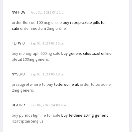
Gubernur Lukas Undang Presiden Putin ke Papua, Ini yang Dibahas
Anggota Baleg DPR RI Usulkan RUU Provinsi Kepulauan Papua Utara
NVFHLW
Aug 31, 2023 07:31 pm
Lagi, Satu Anggota Koramil Yalimo Gugur Ditembak KKB
order florinef 100mcg online
buy rabeprazole pills for
sale
order imodium 2mg online
Aksi Damai Penolakan DOB di Nabire Berujung Ricuh
Ini Sikap Senator Filep Tentang Pemekaran Papua
FETWTJ
Sep 01, 2023 01:15 pm
Haris Tahir: Desa Digital Optimalkan Potensi Ekonomi Pedesaan
buy monograph 600mg sale
buy generic cilostazol online
Ketua Tim Pemekaran Papua Barat Daya Mengundurkan Diri
pletal 100mg generic
Kejagung Tetapkan Satu Tersangka dari TNI pada Kasus Paniai
Paripurna Setujui 3 RUU DOB Papua Jadi Inisiatif DPR, PD Menolak
NYSLNJ
Sep 03, 2023 05:18 pm
Pemekaran Papua Jadi Program Strategis, Pemilu Diminta Efisien
prasugrel where to buy
tolterodine uk
order tolterodine
2mg generic
Gubernur dan Kapolda Resmikan Pura Milik Polda Papua Barat
RUU Pemekaran Diminta Dibatalkan Hingga Respons Para Tokoh Papua
HEATRR
Sep 06, 2023 04:03 am
Majelis Rakyat Papua Temui Menko Polhukam, Ini yang Dibahas
buy pyridostigmine for sale
buy feldene 20 mg generic
Kapolda Koordinasi dengan Bareskrim Soal Tambang Ilegal Manokwari
rizatriptan 5mg us
Filep Pertanyakan Kinerja Aparat Soal Tambang Ilegal di Manokwari