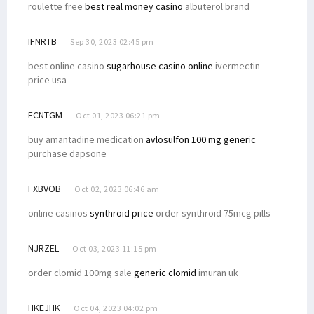
roulette free
best real money casino
albuterol brand
Filep Harap Ada Pengadilan Adat Terkait Masalah BP Tangguh
Filep Kirim Putra Arfak Ikuti Program Perkuliahan ke Malaysia
IFNRTB
Sep 30, 2023 02:45 pm
Senator Filep Dorong Kewenangan Kejaksaan Diperkuat
best online casino
sugarhouse casino online
ivermectin
Filep Kritik Mekanisme DPR Setujui Perpanjangan Jabatan Kades
price usa
Stunting di Papua Tinggi, Mendagri: Ikan Dijual Beli Mie Instan
ECNTGM
DPD dan Pemerintah Bahas Penyelesaian Pelanggaran HAM Berat
Oct 01, 2023 06:21 pm
Puluhan Warga Terjun ke Pantai Wijaya Sentosa Cari Siput Uter
buy amantadine medication
avlosulfon 100 mg generic
purchase dapsone
Filep Sampaikan Hasil Advokasi Soal BP Tangguh ke Menko Polhukam
Filep Minta Dugaan Korupsi Dana CSR BP Tangguh Diusut
FXBVOB
Oct 02, 2023 06:46 am
P2BH STIH Manokwari Pertanyakan Penamaan Venue Voli di Manokwari
online casinos
synthroid price
order synthroid 75mcg pills
Data Penerima Beasiswa Otsus Luar Negeri Diantar ke Kemendari
Filep Tekankan Urgensi Pemenuhan Hak Perguruan Tinggi Era Otsus
NJRZEL
Oct 03, 2023 11:15 pm
Filep: Wapres Perlu Bertemu Masyarakat Crosscheck Klaim BP
order clomid 100mg sale
generic clomid
imuran uk
Ketua STIH Manokwari Teken MoU dan PKS dengan STH Bandung
Kepala LLDIKTI Wilayah Papua Sebut STIH Manokwari Aman dari Monev
HKEJHK
Oct 04, 2023 04:02 pm