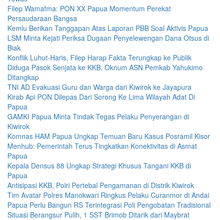
Filep Wamafma: PON XX Papua Momentum Perekat
Persaudaraan Bangsa
Kemlu Berikan Tanggapan Atas Laporan PBB Soal Aktivis Papua
LSM Minta Kejati Periksa Dugaan Penyelewengan Dana Otsus di
Biak
Konflik Luhut-Haris, Filep Harap Fakta Terungkap ke Publik
Diduga Pasok Senjata ke KKB, Oknum ASN Pemkab Yahukimo
Ditangkap
TNI AD Evakuasi Guru dan Warga dari Kiwirok ke Jayapura
Kirab Api PON Dilepas Dari Sorong Ke Lima Wilayah Adat Di
Papua
GAMKI Papua Minta Tindak Tegas Pelaku Penyerangan di
Kiwirok
Komnas HAM Papua Ungkap Temuan Baru Kasus Posramil Kisor
Menhub: Pemerintah Terus Tingkatkan Konektivitas di Asmat
Papua
Kepala Densus 88 Ungkap Strategi Khusus Tangani KKB di
Papua
Antisipasi KKB, Polri Pertebal Pengamanan di Distrik Kiwirok
Tim Avatar Polres Manokwari Ringkus Pelaku Curanmor di Andai
Papua Perlu Bangun RS Terintegrasi Poli Pengobatan Tradisional
Situasi Berangsur Pulih, 1 SST Brimob Ditarik dari Maybrat