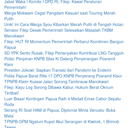
Jabat Waka I Komite I DPD RI, Filep: Kawal Peraturan
Pemerintah!
Warga Mokwam Cegat Pangdam Kasuari saat Touring Merah
Putih
Unik! Ini Cara Warga Syou Kibarkan Merah Putih di Tengah Hutan
Senator Filep Desak Pemerintah Selesaikan Masalah TKBM
Manokwari
Filep: HUT RI Momentum Pemerintah Perbarui Komitmen Bangun
Papua
SD YPK Serito Rusak, Filep Pertanyakan Kontribusi LNG Tangguh
Polisi: Pimpinan KNPB Silas Ki Dalang Penyerangan Posramil
Kisor
Presiden Jokowi: Siapkan Transisi dari Pandemi ke Endemi
Polda Papua Barat Rilis 17 DPO KNPB Penyerang Posramil Kisor
TPNPB Klaim Kuasai Jalan Sorong-Tambrauw-Manokwari
Filep: Kayu Log Sorong Dibawa Kabur, Hukum Berat Oknum
Terlibat!
Luar Biasa! Kontingen Papua Raih 4 Medali Emas Cabor Sepatu
Roda
Serang RI Soal HAM di Papua, Diplomat Minta Vanuatu ‘Buka
Mata’
TPNPB-OPM Ngalum Kupel Akui Serangan di Kiwirok, 1 Brimob
Tewas