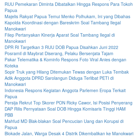
RUU Pemekaran Diminta Dibatalkan Hingga Respons Para Tokoh
Papua
Majelis Rakyat Papua Temui Menko Polhukam, Ini yang Dibahas
Kapolda Koordinasi dengan Bareskrim Soal Tambang Ilegal
Manokwari
Filep Pertanyakan Kinerja Aparat Soal Tambang Ilegal di
Manokwari
DPR RI Targetkan 3 RUU DOB Papua Disahkan Juni 2022
Posramil di Maybrat Diserang, Pelaku Bersenjata Tajam
Pakar Telematika & Kominfo Respons Foto Viral Anies dengan
Koteka
Sopir Truk yang Hilang Ditemukan Tewas dengan Luka Tembak
Adik Anggota DPRD Sarolangun Diduga Terlibat PETI di
Manokwari
Indonesia Respons Kegiatan Anggota Parlemen Eropa Terkait
Papua
Persija Rekrut Top Skorer PON Ricky Cawor, Isi Posisi Penyerang
DAP Rilis Pernyataan Soal DOB Hingga Komisaris Tinggi HAM
PBB
Mahfud MD Blak-blakan Soal Pencucian Uang dan Korupsi di
Papua
Blokade Jalan, Warga Desak 4 Distrik Dikembalikan ke Manokwari