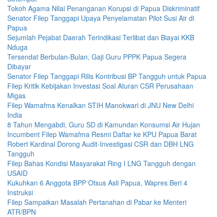
Tokoh Agama Nilai Penanganan Korupsi di Papua Diskriminatif
Senator Filep Tanggapi Upaya Penyelamatan Pilot Susi Air di
Papua
Sejumlah Pejabat Daerah Terindikasi Terlibat dan Biayai KKB
Nduga
Tersendat Berbulan-Bulan, Gaji Guru PPPK Papua Segera
Dibayar
Senator Filep Tanggapi Rilis Kontribusi BP Tangguh untuk Papua
Filep Kritik Kebijakan Investasi Soal Aturan CSR Perusahaan
Migas
Filep Wamafma Kenalkan STIH Manokwari di JNU New Delhi
India
8 Tahun Mengabdi, Guru SD di Kamundan Konsumsi Air Hujan
Incumbent Filep Wamafma Resmi Daftar ke KPU Papua Barat
Robert Kardinal Dorong Audit-Investigasi CSR dan DBH LNG
Tangguh
Filep Bahas Kondisi Masyarakat Ring I LNG Tangguh dengan
USAID
Kukuhkan 6 Anggota BPP Otsus Asli Papua, Wapres Beri 4
Instruksi
Filep Sampaikan Masalah Pertanahan di Pabar ke Menteri
ATR/BPN