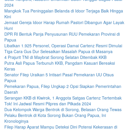
2024
Mangkok Tua Peninggalan Belanda di Idoor Terjaga Baik Hingga
Kini
Jemaat Gereja Idoor Harap Rumah Pastori Dibangun Agar Layak
Huni
DPR RI Bentuk Panja Penyusunan RUU Pemekaran Provinsi di
Papua
Libatkan 1.925 Personel, Operasi Damai Cartenz Resmi Dimulai
Tiga Cara Gus Dur Selesaikan Masalah Papua di Masanya
4 Prajurit TNI di Maybrat Sorong Selatan Ditembak KKB
Putra Asli Papua Terbunuh KKB, Pangdam Kasuari Bereaksi
Keras
Senator Filep Uraikan 5 Intisari Pasal Pemekaran UU Otsus
Papua
Pemekaran Papua, Filep Ungkap 2 Opsi Siapkan Pemerintahan
Daerah
Serangan KKB di Kiwirok, 1 Anggota Satgas Cartenz Tertembak
Tok! Ini Jadwal Resmi Pilpres dan Pilkada 2024
Dua Kelompok Warga Bentrok di Sorong, Belasan Orang Tewas
Pelaku Bentrok di Kota Sorong Bukan Orang Papua, Ini
Kronologinya
Filep Harap Aparat Mampu Deteksi Dini Potensi Kekerasan di