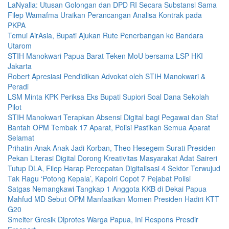
LaNyalla: Utusan Golongan dan DPD RI Secara Substansi Sama
Filep Wamafma Uraikan Perancangan Analisa Kontrak pada
PKPA
Temui AirAsia, Bupati Ajukan Rute Penerbangan ke Bandara
Utarom
STIH Manokwari Papua Barat Teken MoU bersama LSP HKI
Jakarta
Robert Apresiasi Pendidikan Advokat oleh STIH Manokwari &
Peradi
LSM Minta KPK Periksa Eks Bupati Supiori Soal Dana Sekolah
Pilot
STIH Manokwari Terapkan Absensi Digital bagi Pegawai dan Staf
Bantah OPM Tembak 17 Aparat, Polisi Pastikan Semua Aparat
Selamat
Prihatin Anak-Anak Jadi Korban, Theo Hesegem Surati Presiden
Pekan Literasi Digital Dorong Kreativitas Masyarakat Adat Saireri
Tutup DLA, Filep Harap Percepatan Digitalisasi 4 Sektor Terwujud
Tak Ragu ‘Potong Kepala’, Kapolri Copot 7 Pejabat Polisi
Satgas Nemangkawi Tangkap 1 Anggota KKB di Dekai Papua
Mahfud MD Sebut OPM Manfaatkan Momen Presiden Hadiri KTT
G20
Smelter Gresik Diprotes Warga Papua, Ini Respons Presdir