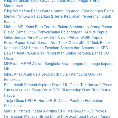
Filep Serahkan Buku Karyanya untuk Bupati Pegaf & Billy
Mambrasar
Filep Wamafma Bantu Warga Kampung Anggi Gida dengan Bama
Menko Polhukam Paparkan 2 Jenis Kebijakan Pemerintah untuk
Papua
Mahfud MD: Kami Buru Teroris, Bukan Sembarang Orang Papua
Dialog Damai untuk Penyelesaian Pelanggaran HAM di Papua
Gelar Jumpa Pers Muprov, Ini 4 Calon Ketua KADIN Papua
Polda Papua Barat: Seruan Aksi Tolak Otsus Jilid II Tidak Benar
Komnas HAM: Hentikan Pasokan Senjata dan Amunisi ke KBB
Dewan Adat Papua Ajak Pemerintah Dialog Terbuka Bahas UU
Otsus
MRP dan MRPB Ajukan Sengketa Kewenangan Lembaga kepada
MK
Miris, Anak-Anak Usia Sekolah di Hutan Kampung Obo Tak
Bersekolah
Pemerintah Pahami Aspirasi Revisi UU Otsus Tak Hanya 2 Pasal
Simak Masukan Timja Otsus DPD RI terhadap Draft RUU Otsus
Papua
Timja Otsus DPD RI Harap RUU Otsus Pastikan Perubahan
Substansial
Marius: Instruksi Ketua Aktivitas STIH Manokwari Ikuti Prokes
Pernyataan Mensos Risma Dinilai Provokatif bagi Rakyat Papua