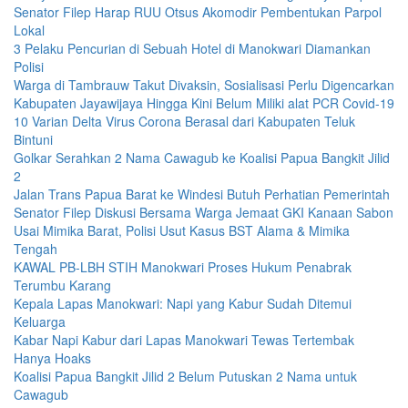
Senator Filep Harap RUU Otsus Akomodir Pembentukan Parpol
Lokal
3 Pelaku Pencurian di Sebuah Hotel di Manokwari Diamankan
Polisi
Warga di Tambrauw Takut Divaksin, Sosialisasi Perlu Digencarkan
Kabupaten Jayawijaya Hingga Kini Belum Miliki alat PCR Covid-19
10 Varian Delta Virus Corona Berasal dari Kabupaten Teluk
Bintuni
Golkar Serahkan 2 Nama Cawagub ke Koalisi Papua Bangkit Jilid
2
Jalan Trans Papua Barat ke Windesi Butuh Perhatian Pemerintah
Senator Filep Diskusi Bersama Warga Jemaat GKI Kanaan Sabon
Usai Mimika Barat, Polisi Usut Kasus BST Alama & Mimika
Tengah
KAWAL PB-LBH STIH Manokwari Proses Hukum Penabrak
Terumbu Karang
Kepala Lapas Manokwari: Napi yang Kabur Sudah Ditemui
Keluarga
Kabar Napi Kabur dari Lapas Manokwari Tewas Tertembak
Hanya Hoaks
Koalisi Papua Bangkit Jilid 2 Belum Putuskan 2 Nama untuk
Cawagub