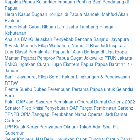
Kapolda Papua Keluarkan Imbauan Penting Bagi Pendatang di
Papua
Heran Kasus Dugaan Korupsi di Papua Mandek, Mahfud Akan
Evaluasi
Pemerintah Cabut Ribuan Izin Usaha Tambang Hingga
Kehutanan
Analisis BMKG Jelaskan Penyebab Bencana Banjir di Jayapura
6 Fakta Menarik Filep Wamafma, Nomor 2 Bisa Jadi Inspirasi
Luar Biasa! Pemain Asli Papua Ini Akan Berlaga di Liga Eropa
Mantan Pejabat Pemprov Papua Gugat Jokowi ke PTUN Jakarta
BMKG Ingatkan Curah Hujan Ekstrem Papua-Papua Barat 14-17
Januari
Banjir Jayapura, Filep Soroti Faktor Lingkungan & Pengawasan
RTRW
Fientje Suebu Dubes Perempuan Pertama Papua untuk Selandia
Baru
Polri: OAP Jadi Sasaran Pembinaan Operasi Damai Cartenz 2022
Senator Filep Kritisi Penyebutan OAP Target Pembinaan Cartenz
TPNPB-OPM Tanggapi Perubahan Nama Operasi Jadi Damai
Cartenz
LPP Kutuk Keras Pernyataan Oknum Tokoh Adat Soal Plt
Gubernur
Gelar Konpers, NasDem Umumkan Calon Tunggal Cagub Pabar