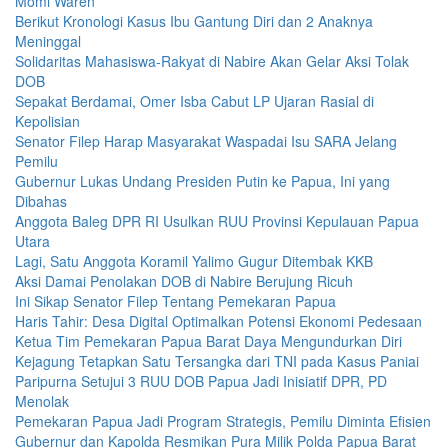
Momi Waren
Berikut Kronologi Kasus Ibu Gantung Diri dan 2 Anaknya
Meninggal
Solidaritas Mahasiswa-Rakyat di Nabire Akan Gelar Aksi Tolak
DOB
Sepakat Berdamai, Omer Isba Cabut LP Ujaran Rasial di
Kepolisian
Senator Filep Harap Masyarakat Waspadai Isu SARA Jelang
Pemilu
Gubernur Lukas Undang Presiden Putin ke Papua, Ini yang
Dibahas
Anggota Baleg DPR RI Usulkan RUU Provinsi Kepulauan Papua
Utara
Lagi, Satu Anggota Koramil Yalimo Gugur Ditembak KKB
Aksi Damai Penolakan DOB di Nabire Berujung Ricuh
Ini Sikap Senator Filep Tentang Pemekaran Papua
Haris Tahir: Desa Digital Optimalkan Potensi Ekonomi Pedesaan
Ketua Tim Pemekaran Papua Barat Daya Mengundurkan Diri
Kejagung Tetapkan Satu Tersangka dari TNI pada Kasus Paniai
Paripurna Setujui 3 RUU DOB Papua Jadi Inisiatif DPR, PD
Menolak
Pemekaran Papua Jadi Program Strategis, Pemilu Diminta Efisien
Gubernur dan Kapolda Resmikan Pura Milik Polda Papua Barat