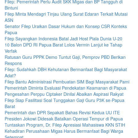
Filep: Pemerintah Perlu Audit SKK Migas dan BP Tangguh di
Bintuni
Filep Minta Mendagri Tinjau Ulang Surat Edaran Terkait Mutasi
ASN
Senator Filep Uraikan Dasar Hukum dan Konsep CSR Konteks
Papua
Filep Sayangkan Indonesia Batal Jadi Host Piala Dunia U-20
10 Balon DPD RI Papua Barat Lolos Vermin Lanjut ke Tahap
Verfak
Ratusan Guru PPPK Demo Tuntut Gaji, Pemprov PBD Berikan
Respons
Filep: Sudahkah DBH Kehutanan Bermanfaat Bagi Masyarakat
Adat?
Filep Bantu Administrasi Pembuatan SIM Bagi Masyarakat Pami
Pemerintah Diminta Evaluasi Pendekatan Keamanan di Papua
Pengesahan Perppu Ciptaker Dinilai Abaikan Aspirasi Rakyat
Filep Siap Fasilitasi Soal Tunggakan Gaji Guru P3K se-Papua
Barat
Pemerintah dan DPR Sepakati Bahas Revisi Kedua UU ITE
Presiden Jokowi Didesak Batalkan Operasi Tempur di Papua
Tuntaskan Program, Dr. Filep Apresiasi Mahasiswa KKN STIH
Kehadiran Perusahaan Migas Harus Bermanfaat Bagi Warga
Setempat