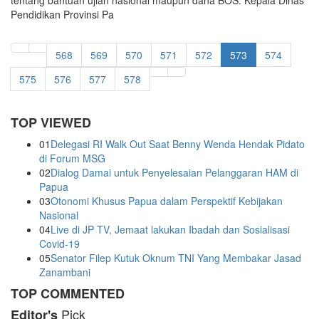
Pendidikan Provinsi Pa
568
569
570
571
572
573
574
575
576
577
578
TOP VIEWED
01
Delegasi RI Walk Out Saat Benny Wenda Hendak Pidato
di Forum MSG
02
Dialog Damai untuk Penyelesaian Pelanggaran HAM di
Papua
03
Otonomi Khusus Papua dalam Perspektif Kebijakan
Nasional
04
Live di JP TV, Jemaat lakukan Ibadah dan Sosialisasi
Covid-19
05
Senator Filep Kutuk Oknum TNI Yang Membakar Jasad
Zanambani
TOP COMMENTED
Pick
Editor's