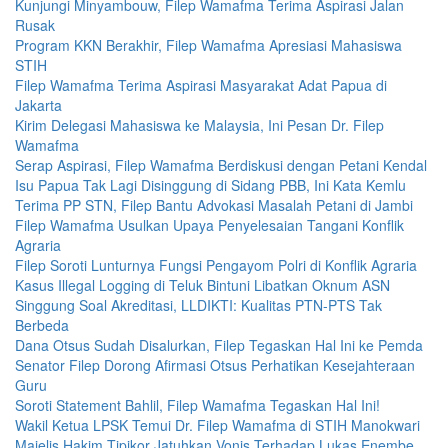
Kunjungi Minyambouw, Filep Wamafma Terima Aspirasi Jalan
Rusak
Program KKN Berakhir, Filep Wamafma Apresiasi Mahasiswa
STIH
Filep Wamafma Terima Aspirasi Masyarakat Adat Papua di
Jakarta
Kirim Delegasi Mahasiswa ke Malaysia, Ini Pesan Dr. Filep
Wamafma
Serap Aspirasi, Filep Wamafma Berdiskusi dengan Petani Kendal
Isu Papua Tak Lagi Disinggung di Sidang PBB, Ini Kata Kemlu
Terima PP STN, Filep Bantu Advokasi Masalah Petani di Jambi
Filep Wamafma Usulkan Upaya Penyelesaian Tangani Konflik
Agraria
Filep Soroti Lunturnya Fungsi Pengayom Polri di Konflik Agraria
Kasus Illegal Logging di Teluk Bintuni Libatkan Oknum ASN
Singgung Soal Akreditasi, LLDIKTI: Kualitas PTN-PTS Tak
Berbeda
Dana Otsus Sudah Disalurkan, Filep Tegaskan Hal Ini ke Pemda
Senator Filep Dorong Afirmasi Otsus Perhatikan Kesejahteraan
Guru
Soroti Statement Bahlil, Filep Wamafma Tegaskan Hal Ini!
Wakil Ketua LPSK Temui Dr. Filep Wamafma di STIH Manokwari
Majelis Hakim Tipikor Jatuhkan Vonis Terhadap Lukas Enembe