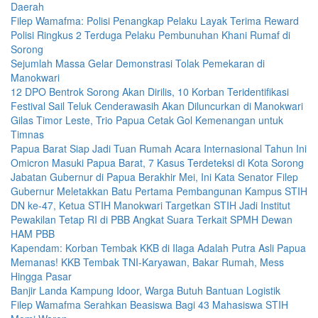
Daerah
Filep Wamafma: Polisi Penangkap Pelaku Layak Terima Reward
Polisi Ringkus 2 Terduga Pelaku Pembunuhan Khani Rumaf di
Sorong
Sejumlah Massa Gelar Demonstrasi Tolak Pemekaran di
Manokwari
12 DPO Bentrok Sorong Akan Dirilis, 10 Korban Teridentifikasi
Festival Sail Teluk Cenderawasih Akan Diluncurkan di Manokwari
Gilas Timor Leste, Trio Papua Cetak Gol Kemenangan untuk
Timnas
Papua Barat Siap Jadi Tuan Rumah Acara Internasional Tahun Ini
Omicron Masuki Papua Barat, 7 Kasus Terdeteksi di Kota Sorong
Jabatan Gubernur di Papua Berakhir Mei, Ini Kata Senator Filep
Gubernur Meletakkan Batu Pertama Pembangunan Kampus STIH
DN ke-47, Ketua STIH Manokwari Targetkan STIH Jadi Institut
Pewakilan Tetap RI di PBB Angkat Suara Terkait SPMH Dewan
HAM PBB
Kapendam: Korban Tembak KKB di Ilaga Adalah Putra Asli Papua
Memanas! KKB Tembak TNI-Karyawan, Bakar Rumah, Mess
Hingga Pasar
Banjir Landa Kampung Idoor, Warga Butuh Bantuan Logistik
Filep Wamafma Serahkan Beasiswa Bagi 43 Mahasiswa STIH