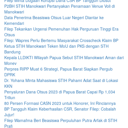
Filep Minta Dugaan Korupsi Dana CSR BP Tangguh Diusut
P2BH STIH Manokwari Pertanyakan Penamaan Venue Voli di
Manokwari
Data Penerima Beasiswa Otsus Luar Negeri Diantar ke
Kemendari
Filep Tekankan Urgensi Pemenuhan Hak Perguruan Tinggi Era
Otsus
Filep: Wapres Perlu Bertemu Masyarakat Crosscheck Klaim BP
Ketua STIH Manokwari Teken MoU dan PKS dengan STH
Bandung
Kepala LLDIKTI Wilayah Papua Sebut STIH Manokwari Aman dari
Monev
Perpres RIPP Muat 6 Strategi, Papua Barat Siapkan Pergub
DPRK
Dr. Yohana Minta Mahasiswa STIH Pahami Adat Saat di Lokasi
KKN
Penyaluran Dana Otsus 2023 di Papua Barat Capai Rp 1,034
Triliun
80 Persen Formasi CASN 2023 untuk Honorer, Ini Rinciannya
BP Tangguh Klaim Keberhasilan CSR, Senator Filep: Cobalah
Jujur!
Filep Wamafma Beri Beasiswa Perpuluhan Putra Arfak di STIH
Prafi