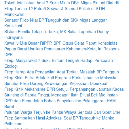
Tokoh Intelektual Adat 7 Suku Minta DBH Migas Bintuni Diaudit
Filep Terima 12 Putra/i Sebyar & Sumuri Kuliah di STIH
Manokwari
Senator Filep Nilai BP Tangguh dan SKK Migas Langgar
Konstitusi
Sistem Pemilu Tetap Terbuka, MK Bakal Laporkan Denny
Indrayana
Kawal 3 Misi Besar RIPPP, BPP Otsus Gelar Rapat Konsolidasi
Papua Barat Usulkan Pemekaran Kabupaten/Kota, Ini Respons
DPR
Filep: Masyarakat 7 Suku Bintuni Tengah Hadapi Persoalan
Ekologi
Filep Harap Ada Pengadilan Adat Terkait Masalah BP Tangguh
Filep Kirim Putra Arfak Ikuti Program Perkuliahan ke Malaysia
Senator Filep Dorong Kewenangan Kejaksaan Diperkuat
Filep Kritik Mekanisme DPR Setujui Perpanjangan Jabatan Kades
Stunting di Papua Tinggi, Mendagri: Ikan Dijual Beli Mie Instan
DPD dan Pemerintah Bahas Penyelesaian Pelanggaran HAM
Berat
Puluhan Warga Terjun ke Pantai Wijaya Sentosa Cari Siput Uter
Filep Sampaikan Hasil Advokasi Soal BP Tangguh ke Menko
Polhukam