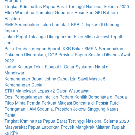
Freeport
Tingkat Kriminalitas Papua Barat Tertinggi Nasional Selama 2020
Filep Wamafma Dampingi Gubernur Resmikan GKI Bahtera
Pasirido
SMP Serambakon Luluh Lantak, 1 KKB Diringkus di Gunung
Impura
Jalan Pegaf Tak Juga Dianggarkan, Filep Minta Jokowi Tepati
Janji
Baku Tembak dengan Aparat, KKB Bakar SMP N Serambakon
Dokumen Diserahkan, DOB Provinsi Papua Selatan Dibahas Awal
2022
Ikatan Kelurga Teluk Elpaputih Gelar Syukuran Natal di
Manokwari
Kemenangan Bupati Johny Cabut Izin Sawit Masuk 5
Kemenangan Dunia
STIH Manokwari Lepas 42 Calon Wisudawan
Opsi Penggalangan Intelijen Redam Konflik Bersenjata di Papua
Filep Minta Pemda Perkuat Mitigasi Bencana di Pesisir Rufei
Peringatan HAM Sedunia, Presiden Jokowi Singgung Kasus
Paniai
Tingkat Kriminalitas Papua Barat Tertinggi Nasional Selama 2020
Masyarakat Papua Laporkan Proyek Mangkrak Miliaran Rupiah
ke KPK