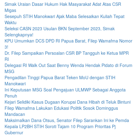
Simak Uraian Dasar Hukum Hak Masyarakat Adat Atas CSR
Migas
Sesepuh STIH Manokwari Ajak Maba Selesaikan Kuliah Tepat
Waktu
Seleksi CASN 2023 Usulan BKN September 2023, Simak
Selengkapnya!
KPU Umumkan DCS DPD RI Papua Barat, Filep Wamafma Nomor
3!
Dr. Filep Sampaikan Persoalan CSR BP Tangguh ke Ketua MPR
RI
Delegasi RI Walk Out Saat Benny Wenda Hendak Pidato di Forum
MSG
Pengadilan Tinggi Papua Barat Teken MoU dengan STIH
Manokwari
Ini Keputusan MSG Soal Pengajuan ULMWP Sebagai Anggota
Penuh
Kejari Selidiki Kasus Dugaan Korupsi Dana Hibah di Teluk Bintuni
Filep Wamafma Lakukan Edukasi Politik Sosok Dominggus
Mandacan
Maksimalkan Dana Otsus, Senator Filep Sarankan Ini ke Pemda
Kepala LP2BH STIH Soroti Tajam 10 Program Prioritas Pj
Gubernur