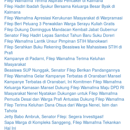
Filep Wamafma Terima Aspirasi Pencaker di Kaimana
Filep Hadiri Ibadah Syukur Bersama Keluarga Besar Byak di
Kaimana
Filep Wamafma Apresiasi Kerukunan Masyarakat di Warpramasi
Filep Beri Peluang 3 Perwakilan Warga Serayu Kuliah Gratis
Filep Dukung Dominggus Mandacan Kembali Jabat Gubernur
Senator Filep Hadiri Lepas Sambut Tahun Baru Suku Doreri
Filep Wamafma Lantik Unsur Pimpinan STIH Manokwari
Filep Serahkan Buku Rekening Beasiswa ke Mahasiswa STIH di
Prafi
Kampanye di Padarni, Filep Wamafma Terima Keluhan
Masyarakat
Beasiswa SUP Nunggak, Senator Filep Berikan Pandangannya
Filep Wamafma Gelar Kampanye Terbatas di Oransbari Mansel
Kampanye Terbatas di Oransbari, Ini Komitmen Filep Wamafma
Keluarga Kamasan Mansel Dukung Filep Wamafma Maju DPD RI
Masyarakat Nenei Nyatakan Dukungan untuk Filep Wamafma
Pemuda Desai dan Warga Prafi Antusias Dukung Filep Wamafma
Filep Terima Keluhan Dana Otsus dari Warga Nenei, Isim dan
Tahota
Jetty Babo Ambruk, Senator Filep: Segera Investigasi!
Sapa Warga di Kompleks Sanggeng, Filep Wamafma Tekankan
Hal Ini