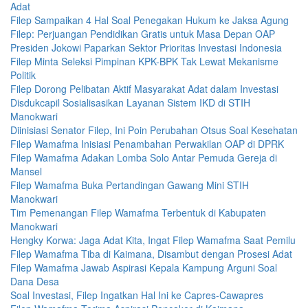
Adat
Filep Sampaikan 4 Hal Soal Penegakan Hukum ke Jaksa Agung
Filep: Perjuangan Pendidikan Gratis untuk Masa Depan OAP
Presiden Jokowi Paparkan Sektor Prioritas Investasi Indonesia
Filep Minta Seleksi Pimpinan KPK-BPK Tak Lewat Mekanisme
Politik
Filep Dorong Pelibatan Aktif Masyarakat Adat dalam Investasi
Disdukcapil Sosialisasikan Layanan Sistem IKD di STIH
Manokwari
Diinisiasi Senator Filep, Ini Poin Perubahan Otsus Soal Kesehatan
Filep Wamafma Inisiasi Penambahan Perwakilan OAP di DPRK
Filep Wamafma Adakan Lomba Solo Antar Pemuda Gereja di
Mansel
Filep Wamafma Buka Pertandingan Gawang Mini STIH
Manokwari
Tim Pemenangan Filep Wamafma Terbentuk di Kabupaten
Manokwari
Hengky Korwa: Jaga Adat Kita, Ingat Filep Wamafma Saat Pemilu
Filep Wamafma Tiba di Kaimana, Disambut dengan Prosesi Adat
Filep Wamafma Jawab Aspirasi Kepala Kampung Arguni Soal
Dana Desa
Soal Investasi, Filep Ingatkan Hal Ini ke Capres-Cawapres