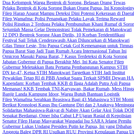
Dua Kelompok Warga Bentrok di Sorong, Belasan Orang Tewas
Pelaku Bentrok di Kota Sorong Bukan Orang Papua, Ini Kronologin
Filep Harap Aparat Mampu Deteksi Dini Potensi Kekerasan di Daera
Filep Wamafma: Polisi Penangkap Pelaku Layak Terima Reward
Polisi Ringkus 2 Terduga Pelaku Pembunuhan Khani Rumaf di Soro
Sejumlah Massa Gelar Demonstrasi Tolak Pemekaran di Manokwari
12 DPO Bentrok Sorong Akan Dirilis, 10 Korban Teridentifikasi
Festival Sail Teluk Cenderawasih Akan Diluncurkan di Manokwari
Gilas Timor Leste, Trio Papua Cetak Gol Kemenangan untuk Timnas
Papua Barat Siap Jadi Tuan Rumah Acara Internasional Tahun Ini
Omicron Masuki Papua Barat, 7 Kasus Terdeteksi di Kota Sorong
Jabatan Gubernur di Papua Berakhir Mei, Ini Kata Senator Filep
Gubernur Meletakkan Batu Pertama Pembangunan Kampus STIH
DN ke-47, Ketua STIH Manokwari Targetkan STIH Jadi Institut
Pewakilan Tetap RI di PBB Angkat Suara Terkait SPMH Dewan 
Kapendam: Korban Tembak KKB di Ilaga Adalah Putra Asli Papua
Memanas! KKB Tembak TNI-Karyawan, Bakar Rumah, Mess Hingg
Banjir Landa Kampung Idoor, Warga Butuh Bantuan Logistik
Filep Wamafma Serahkan Beasiswa Bagi 43 Mahasiswa STIH Momi
Berikut Kronologi Kasus Ibu Gantung Diri dan 2 Anaknya Meningga
Solidaritas Mahasiswa-Rakyat di Nabire Akan Gelar Aksi Tolak DO
Sepakat Berdamai, Omer Isba Cabut LP Ujaran Rasial di Kepolisian
Senator Filep Harap Masyarakat Waspadai Isu SARA Jelang Pemilu
Gubernur Lukas Undang Presiden Putin ke Papua, Ini yang Dibahas
Anggota Baleg DPR RI Usulkan RUU Provinsi Kepulauan Papua Ut