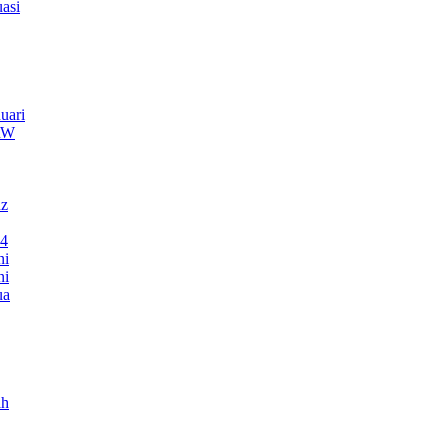
asi
uari
TRW
nz
24
ni
ni
ua
ah