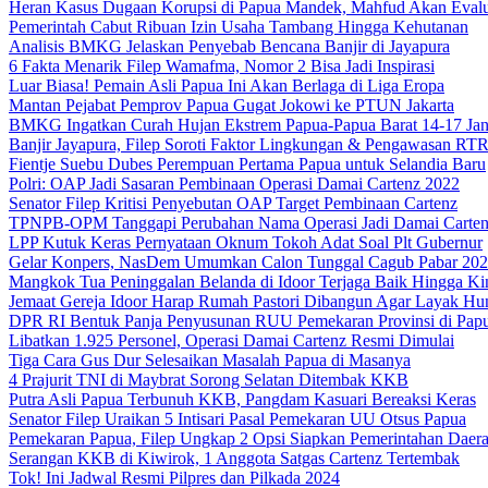
Heran Kasus Dugaan Korupsi di Papua Mandek, Mahfud Akan Evalu
Pemerintah Cabut Ribuan Izin Usaha Tambang Hingga Kehutanan
Analisis BMKG Jelaskan Penyebab Bencana Banjir di Jayapura
6 Fakta Menarik Filep Wamafma, Nomor 2 Bisa Jadi Inspirasi
Luar Biasa! Pemain Asli Papua Ini Akan Berlaga di Liga Eropa
Mantan Pejabat Pemprov Papua Gugat Jokowi ke PTUN Jakarta
BMKG Ingatkan Curah Hujan Ekstrem Papua-Papua Barat 14-17 Jan
Banjir Jayapura, Filep Soroti Faktor Lingkungan & Pengawasan R
Fientje Suebu Dubes Perempuan Pertama Papua untuk Selandia Baru
Polri: OAP Jadi Sasaran Pembinaan Operasi Damai Cartenz 2022
Senator Filep Kritisi Penyebutan OAP Target Pembinaan Cartenz
TPNPB-OPM Tanggapi Perubahan Nama Operasi Jadi Damai Carte
LPP Kutuk Keras Pernyataan Oknum Tokoh Adat Soal Plt Gubernur
Gelar Konpers, NasDem Umumkan Calon Tunggal Cagub Pabar 20
Mangkok Tua Peninggalan Belanda di Idoor Terjaga Baik Hingga Ki
Jemaat Gereja Idoor Harap Rumah Pastori Dibangun Agar Layak Hu
DPR RI Bentuk Panja Penyusunan RUU Pemekaran Provinsi di Pap
Libatkan 1.925 Personel, Operasi Damai Cartenz Resmi Dimulai
Tiga Cara Gus Dur Selesaikan Masalah Papua di Masanya
4 Prajurit TNI di Maybrat Sorong Selatan Ditembak KKB
Putra Asli Papua Terbunuh KKB, Pangdam Kasuari Bereaksi Keras
Senator Filep Uraikan 5 Intisari Pasal Pemekaran UU Otsus Papua
Pemekaran Papua, Filep Ungkap 2 Opsi Siapkan Pemerintahan Daer
Serangan KKB di Kiwirok, 1 Anggota Satgas Cartenz Tertembak
Tok! Ini Jadwal Resmi Pilpres dan Pilkada 2024