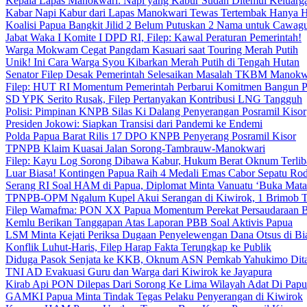
Kepala Lapas Manokwari: Napi yang Kabur Sudah Ditemui Keluarg
Kabar Napi Kabur dari Lapas Manokwari Tewas Tertembak Hanya 
Koalisi Papua Bangkit Jilid 2 Belum Putuskan 2 Nama untuk Cawag
Jabat Waka I Komite I DPD RI, Filep: Kawal Peraturan Pemerintah!
Warga Mokwam Cegat Pangdam Kasuari saat Touring Merah Putih
Unik! Ini Cara Warga Syou Kibarkan Merah Putih di Tengah Hutan
Senator Filep Desak Pemerintah Selesaikan Masalah TKBM Manokw
Filep: HUT RI Momentum Pemerintah Perbarui Komitmen Bangun 
SD YPK Serito Rusak, Filep Pertanyakan Kontribusi LNG Tangguh
Polisi: Pimpinan KNPB Silas Ki Dalang Penyerangan Posramil Kisor
Presiden Jokowi: Siapkan Transisi dari Pandemi ke Endemi
Polda Papua Barat Rilis 17 DPO KNPB Penyerang Posramil Kisor
TPNPB Klaim Kuasai Jalan Sorong-Tambrauw-Manokwari
Filep: Kayu Log Sorong Dibawa Kabur, Hukum Berat Oknum Terlib
Luar Biasa! Kontingen Papua Raih 4 Medali Emas Cabor Sepatu Ro
Serang RI Soal HAM di Papua, Diplomat Minta Vanuatu ‘Buka Mata
TPNPB-OPM Ngalum Kupel Akui Serangan di Kiwirok, 1 Brimob 
Filep Wamafma: PON XX Papua Momentum Perekat Persaudaraan 
Kemlu Berikan Tanggapan Atas Laporan PBB Soal Aktivis Papua
LSM Minta Kejati Periksa Dugaan Penyelewengan Dana Otsus di Bi
Konflik Luhut-Haris, Filep Harap Fakta Terungkap ke Publik
Diduga Pasok Senjata ke KKB, Oknum ASN Pemkab Yahukimo Dit
TNI AD Evakuasi Guru dan Warga dari Kiwirok ke Jayapura
Kirab Api PON Dilepas Dari Sorong Ke Lima Wilayah Adat Di Papu
GAMKI Papua Minta Tindak Tegas Pelaku Penyerangan di Kiwirok