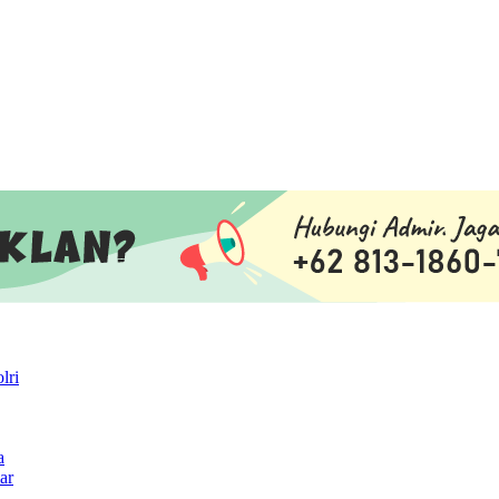
lri
a
ar