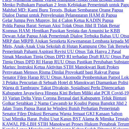
Menko Polhukam Paparkan 2 Jenis Kebijakan Pemerintah untuk Pap
Mahfud MD: Kami Buru Teroris, Bukan Sembarang Orang Papua
Dialog Damai untuk Penyelesaian Pelanggaran HAM di Papua
Gelar Jumpa Pers Muprov, Ini 4 Calon Ketua KADIN Papua
Polda Papua Barat: Seruan Aksi Tolak Otsus Jilid II Tidak Benar
Komnas HAM: Hentikan Pasokan Senjata dan Amunisi ke KBB
Dewan Adat Papua Ajak Pemerintah Dialog Terbuka Bahas UU Otsu
MRP dan MRPB Ajukan Sengketa Kewenangan Lembaga kepada 
Miris, Anak-Anak Usia Sekolah di Hutan Kampung Obo Tak Bersek
Pemerintah Pahami Aspirasi Revisi UU Otsus Tak Hanya 2 Pasal
Simak Masukan Timja Otsus DPD RI terhadap Draft RUU Otsus Pa
Timja Otsus DPD RI Harap RUU Otsus Pastikan Perubahan Substans
Marius: Instruksi Ketua Aktivitas STIH Manokwari Ikuti Prokes
Pernyataan Mensos Risma Dinilai Provokatif bagi Rakyat Papua
Senator Filep Harap RUU Otsus Akomodir Pembentukan Parpol Lok
3 Pelaku Pencurian di Sebuah Hotel di Manokwari Diamankan Polisi
Warga di Tambrauw Takut Divaksin, Sosialisasi Perlu Digencarkan
Kabupaten Jayawijaya Hingga Kini Belum Miliki alat PCR Covid-19
10 Varian Delta Virus Corona Berasal dari Kabupaten Teluk Bintuni
Golkar Serahkan 2 Nama Cawagub ke Koalisi Papua Bangkit Jilid 2
Jalan Trans Papua Barat ke Windesi Butuh Perhatian Pemerintah
Senator Filep Diskusi Bersama Warga Jemaat GKI Kanaan Sabon
Usai Mimika Barat, Polisi Usut Kasus BST Alama & Mimika Tengah
KAWAL PB-LBH STIH Manokwari Proses Hukum Penabrak Terum