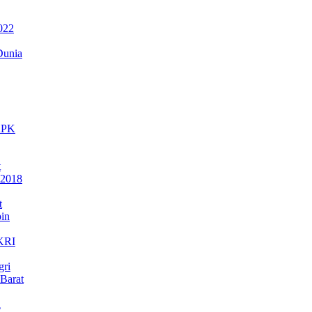
022
Dunia
 KPK
t
 2018
t
in
NKRI
gri
Barat
a