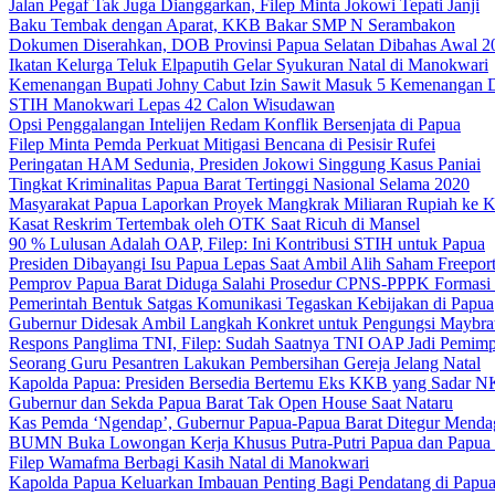
Jalan Pegaf Tak Juga Dianggarkan, Filep Minta Jokowi Tepati Janji
Baku Tembak dengan Aparat, KKB Bakar SMP N Serambakon
Dokumen Diserahkan, DOB Provinsi Papua Selatan Dibahas Awal 2
Ikatan Kelurga Teluk Elpaputih Gelar Syukuran Natal di Manokwari
Kemenangan Bupati Johny Cabut Izin Sawit Masuk 5 Kemenangan 
STIH Manokwari Lepas 42 Calon Wisudawan
Opsi Penggalangan Intelijen Redam Konflik Bersenjata di Papua
Filep Minta Pemda Perkuat Mitigasi Bencana di Pesisir Rufei
Peringatan HAM Sedunia, Presiden Jokowi Singgung Kasus Paniai
Tingkat Kriminalitas Papua Barat Tertinggi Nasional Selama 2020
Masyarakat Papua Laporkan Proyek Mangkrak Miliaran Rupiah ke
Kasat Reskrim Tertembak oleh OTK Saat Ricuh di Mansel
90 % Lulusan Adalah OAP, Filep: Ini Kontribusi STIH untuk Papua
Presiden Dibayangi Isu Papua Lepas Saat Ambil Alih Saham Freepor
Pemprov Papua Barat Diduga Salahi Prosedur CPNS-PPPK Formasi
Pemerintah Bentuk Satgas Komunikasi Tegaskan Kebijakan di Papua
Gubernur Didesak Ambil Langkah Konkret untuk Pengungsi Maybra
Respons Panglima TNI, Filep: Sudah Saatnya TNI OAP Jadi Pemimp
Seorang Guru Pesantren Lakukan Pembersihan Gereja Jelang Natal
Kapolda Papua: Presiden Bersedia Bertemu Eks KKB yang Sadar 
Gubernur dan Sekda Papua Barat Tak Open House Saat Nataru
Kas Pemda ‘Ngendap’, Gubernur Papua-Papua Barat Ditegur Menda
BUMN Buka Lowongan Kerja Khusus Putra-Putri Papua dan Papua 
Filep Wamafma Berbagi Kasih Natal di Manokwari
Kapolda Papua Keluarkan Imbauan Penting Bagi Pendatang di Papu