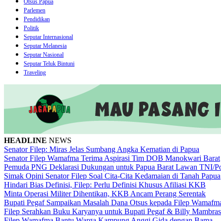
Otsus Papua
Parlemen
Pendidikan
Politik
Seputar Internasional
Seputar Melanesia
Seputar Nasional
Seputar Teluk Bintuni
Traveling
HEADLINE
NEWS
Senator Filep: Miras Jelas Sumbang Angka Kematian di Papua
Senator Filep Wamafma Terima Aspirasi Tim DOB Manokwari Barat
Pemuda PNG Deklarasi Dukungan untuk Papua Barat Lawan TNI/Po
Simak Opini Senator Filep Soal Cita-Cita Kedamaian di Tanah Papua
Hindari Bias Definisi, Filep: Perlu Definisi Khusus Afiliasi KKB
Minta Operasi Militer Dihentikan, KKB Ancam Perang Serentak
Bupati Pegaf Sampaikan Masalah Dana Otsus kepada Filep Wamafm
Filep Serahkan Buku Karyanya untuk Bupati Pegaf & Billy Mambras
Filep Wamafma Bantu Warga Kampung Anggi Gida dengan Bama