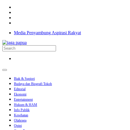
Media Penyambung Aspirasi Rakyat
Biak & Supiori
Budaya dan Biografi Tokoh
Editorial
Ekonomi
Entertainment
Hukum & HAM
Info Publik
Kesehatan
Olahraga
Opini