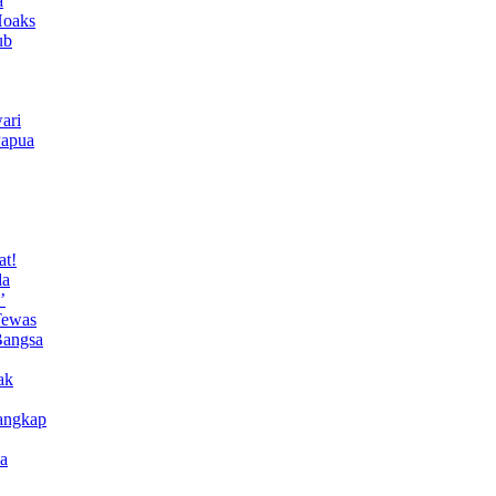
a
Hoaks
ub
ari
Papua
at!
da
’
Tewas
Bangsa
ak
angkap
a