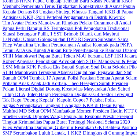
Komnas HAM Papua Ungkap Temuan Baru Kasus Posramil Kisor
Menhub: Pemerintah Terus Tingkatkan Konektivitas di Asmat Papua
Kepala Densus 88 Ungkap Strategi Khusus Tangani KKB di Papua
Antisipasi KKB, Polri Pertebal Pengamanan di Distrik Kiwirok
Tim Avatar Polres Manokwari Ringkus Pelaku Curanmor di Andai
Papua Perlu Bangun RS Terintegrasi Poli Pengobatan Tradisional
Situasi Berangsur Pulih, 1 SST Brimob Ditarik dari Maybrat
LaNyalla: Utusan Golongan dan DPD RI Secara Substansi Sama
Filep Wamafma Uraikan Perancangan Analisa Kontrak pada PKPA
Temui AirAsia, Bupati Ajukan Rute Penerbangan ke Bandara Utaro
STIH Manokwari Papua Barat Teken MoU bersama LSP HKI Jakart
Robert Apresiasi Pendidikan Advokat oleh STIH Manokwari & Perad
LSM Minta KPK Periksa Eks Bupati Supiori Soal Dana Sekolah Pilo
STIH Manokwari Terapkan Absensi Digital bagi Pegawai dan Staf
Bantah OPM Tembak 17 Aparat, Polisi Pastikan Semua Aparat Selam
Prihatin Anak-Anak Jadi Korban, Theo Hesegem Surati Presiden
Pekan Literasi Digital Dorong Kreativitas Masyarakat Adat Saireri
Tutup DLA, Filep Harap Percepatan Digitalisasi 4 Sektor Terwujud
Tak Ragu ‘Potong Kepala’, Kapolri Copot 7 Pejabat Polisi
Satgas Nemangkawi Tangkap 1 Anggota KKB di Dekai Papua
Mahfud MD Sebut OPM Manfaatkan Momen Presiden Hadiri KTT 
Smelter Gresik Diprotes Warga Papua, Ini Respons Presdir Freeport
Tingkat Kriminalitas Papua Barat Tertinggi Nasional Selama 2020
Filep Wamafma Dampingi Gubernur Resmikan GKI Bahtera Pasirido
SMP Serambakon Luluh Lantak, 1 KKB Diringkus di Gunung Impur