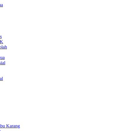
ua
s
MK
olah
pua
ial
al
bu Karang