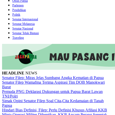
Otsus Papua
Parlemen
Pendidikan
Politik
Seputar Internasional
Seputar Melanesia
Seputar Nasional
Seputar Teluk Bintuni
Traveling
HEADLINE
NEWS
Senator Filep: Miras Jelas Sumbang Angka Kematian di Papua
Senator Filep Wamafma Terima Aspirasi Tim DOB Manokwari
Barat
Pemuda PNG Deklarasi Dukungan untuk Papua Barat Lawan
TNI/Polri
Simak Opini Senator Filep Soal Cita-Cita Kedamaian di Tanah
Papua
Hindari Bias Definisi, Filep: Perlu Definisi Khusus Afiliasi KKB
Minta Operasi Militer Dihentikan, KKB Ancam Perang Serentak