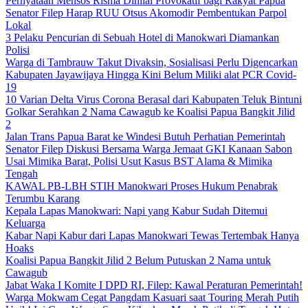
Pernyataan Mensos Risma Dinilai Provokatif bagi Rakyat Papua
Senator Filep Harap RUU Otsus Akomodir Pembentukan Parpol
Lokal
3 Pelaku Pencurian di Sebuah Hotel di Manokwari Diamankan
Polisi
Warga di Tambrauw Takut Divaksin, Sosialisasi Perlu Digencarkan
Kabupaten Jayawijaya Hingga Kini Belum Miliki alat PCR Covid-
19
10 Varian Delta Virus Corona Berasal dari Kabupaten Teluk Bintuni
Golkar Serahkan 2 Nama Cawagub ke Koalisi Papua Bangkit Jilid
2
Jalan Trans Papua Barat ke Windesi Butuh Perhatian Pemerintah
Senator Filep Diskusi Bersama Warga Jemaat GKI Kanaan Sabon
Usai Mimika Barat, Polisi Usut Kasus BST Alama & Mimika
Tengah
KAWAL PB-LBH STIH Manokwari Proses Hukum Penabrak
Terumbu Karang
Kepala Lapas Manokwari: Napi yang Kabur Sudah Ditemui
Keluarga
Kabar Napi Kabur dari Lapas Manokwari Tewas Tertembak Hanya
Hoaks
Koalisi Papua Bangkit Jilid 2 Belum Putuskan 2 Nama untuk
Cawagub
Jabat Waka I Komite I DPD RI, Filep: Kawal Peraturan Pemerintah!
Warga Mokwam Cegat Pangdam Kasuari saat Touring Merah Putih