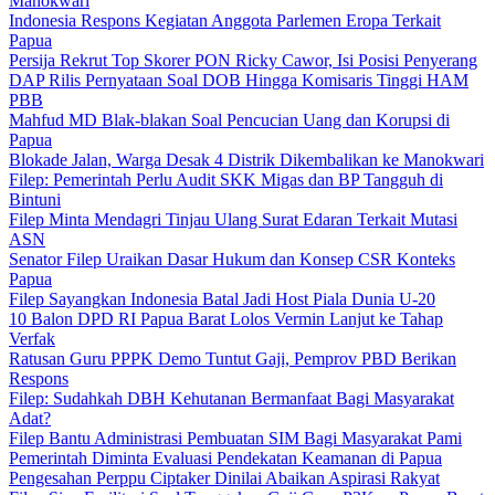
Manokwari
Indonesia Respons Kegiatan Anggota Parlemen Eropa Terkait
Papua
Persija Rekrut Top Skorer PON Ricky Cawor, Isi Posisi Penyerang
DAP Rilis Pernyataan Soal DOB Hingga Komisaris Tinggi HAM
PBB
Mahfud MD Blak-blakan Soal Pencucian Uang dan Korupsi di
Papua
Blokade Jalan, Warga Desak 4 Distrik Dikembalikan ke Manokwari
Filep: Pemerintah Perlu Audit SKK Migas dan BP Tangguh di
Bintuni
Filep Minta Mendagri Tinjau Ulang Surat Edaran Terkait Mutasi
ASN
Senator Filep Uraikan Dasar Hukum dan Konsep CSR Konteks
Papua
Filep Sayangkan Indonesia Batal Jadi Host Piala Dunia U-20
10 Balon DPD RI Papua Barat Lolos Vermin Lanjut ke Tahap
Verfak
Ratusan Guru PPPK Demo Tuntut Gaji, Pemprov PBD Berikan
Respons
Filep: Sudahkah DBH Kehutanan Bermanfaat Bagi Masyarakat
Adat?
Filep Bantu Administrasi Pembuatan SIM Bagi Masyarakat Pami
Pemerintah Diminta Evaluasi Pendekatan Keamanan di Papua
Pengesahan Perppu Ciptaker Dinilai Abaikan Aspirasi Rakyat