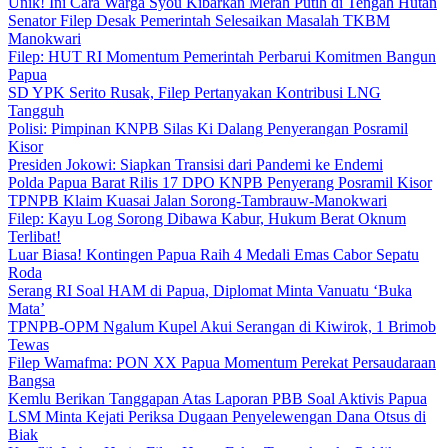
Unik! Ini Cara Warga Syou Kibarkan Merah Putih di Tengah Hutan
Senator Filep Desak Pemerintah Selesaikan Masalah TKBM
Manokwari
Filep: HUT RI Momentum Pemerintah Perbarui Komitmen Bangun
Papua
SD YPK Serito Rusak, Filep Pertanyakan Kontribusi LNG
Tangguh
Polisi: Pimpinan KNPB Silas Ki Dalang Penyerangan Posramil
Kisor
Presiden Jokowi: Siapkan Transisi dari Pandemi ke Endemi
Polda Papua Barat Rilis 17 DPO KNPB Penyerang Posramil Kisor
TPNPB Klaim Kuasai Jalan Sorong-Tambrauw-Manokwari
Filep: Kayu Log Sorong Dibawa Kabur, Hukum Berat Oknum
Terlibat!
Luar Biasa! Kontingen Papua Raih 4 Medali Emas Cabor Sepatu
Roda
Serang RI Soal HAM di Papua, Diplomat Minta Vanuatu ‘Buka
Mata’
TPNPB-OPM Ngalum Kupel Akui Serangan di Kiwirok, 1 Brimob
Tewas
Filep Wamafma: PON XX Papua Momentum Perekat Persaudaraan
Bangsa
Kemlu Berikan Tanggapan Atas Laporan PBB Soal Aktivis Papua
LSM Minta Kejati Periksa Dugaan Penyelewengan Dana Otsus di
Biak