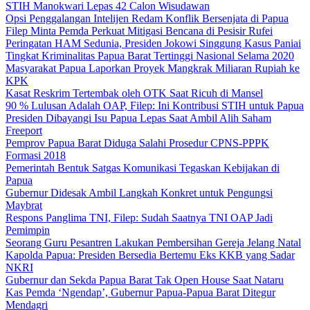
STIH Manokwari Lepas 42 Calon Wisudawan
Opsi Penggalangan Intelijen Redam Konflik Bersenjata di Papua
Filep Minta Pemda Perkuat Mitigasi Bencana di Pesisir Rufei
Peringatan HAM Sedunia, Presiden Jokowi Singgung Kasus Paniai
Tingkat Kriminalitas Papua Barat Tertinggi Nasional Selama 2020
Masyarakat Papua Laporkan Proyek Mangkrak Miliaran Rupiah ke
KPK
Kasat Reskrim Tertembak oleh OTK Saat Ricuh di Mansel
90 % Lulusan Adalah OAP, Filep: Ini Kontribusi STIH untuk Papua
Presiden Dibayangi Isu Papua Lepas Saat Ambil Alih Saham
Freeport
Pemprov Papua Barat Diduga Salahi Prosedur CPNS-PPPK
Formasi 2018
Pemerintah Bentuk Satgas Komunikasi Tegaskan Kebijakan di
Papua
Gubernur Didesak Ambil Langkah Konkret untuk Pengungsi
Maybrat
Respons Panglima TNI, Filep: Sudah Saatnya TNI OAP Jadi
Pemimpin
Seorang Guru Pesantren Lakukan Pembersihan Gereja Jelang Natal
Kapolda Papua: Presiden Bersedia Bertemu Eks KKB yang Sadar
NKRI
Gubernur dan Sekda Papua Barat Tak Open House Saat Nataru
Kas Pemda ‘Ngendap’, Gubernur Papua-Papua Barat Ditegur
Mendagri