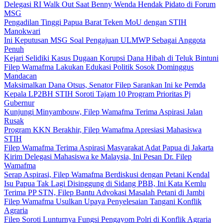
Delegasi RI Walk Out Saat Benny Wenda Hendak Pidato di Forum
MSG
Pengadilan Tinggi Papua Barat Teken MoU dengan STIH
Manokwari
Ini Keputusan MSG Soal Pengajuan ULMWP Sebagai Anggota
Penuh
Kejari Selidiki Kasus Dugaan Korupsi Dana Hibah di Teluk Bintuni
Filep Wamafma Lakukan Edukasi Politik Sosok Dominggus
Mandacan
Maksimalkan Dana Otsus, Senator Filep Sarankan Ini ke Pemda
Kepala LP2BH STIH Soroti Tajam 10 Program Prioritas Pj
Gubernur
Kunjungi Minyambouw, Filep Wamafma Terima Aspirasi Jalan
Rusak
Program KKN Berakhir, Filep Wamafma Apresiasi Mahasiswa
STIH
Filep Wamafma Terima Aspirasi Masyarakat Adat Papua di Jakarta
Kirim Delegasi Mahasiswa ke Malaysia, Ini Pesan Dr. Filep
Wamafma
Serap Aspirasi, Filep Wamafma Berdiskusi dengan Petani Kendal
Isu Papua Tak Lagi Disinggung di Sidang PBB, Ini Kata Kemlu
Terima PP STN, Filep Bantu Advokasi Masalah Petani di Jambi
Filep Wamafma Usulkan Upaya Penyelesaian Tangani Konflik
Agraria
Filep Soroti Lunturnya Fungsi Pengayom Polri di Konflik Agraria