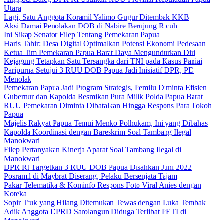
Utara
Lagi, Satu Anggota Koramil Yalimo Gugur Ditembak KKB
Aksi Damai Penolakan DOB di Nabire Berujung Ricuh
Ini Sikap Senator Filep Tentang Pemekaran Papua
Haris Tahir: Desa Digital Optimalkan Potensi Ekonomi Pedesaan
Ketua Tim Pemekaran Papua Barat Daya Mengundurkan Diri
Kejagung Tetapkan Satu Tersangka dari TNI pada Kasus Paniai
Paripurna Setujui 3 RUU DOB Papua Jadi Inisiatif DPR, PD
Menolak
Pemekaran Papua Jadi Program Strategis, Pemilu Diminta Efisien
Gubernur dan Kapolda Resmikan Pura Milik Polda Papua Barat
RUU Pemekaran Diminta Dibatalkan Hingga Respons Para Tokoh
Papua
Majelis Rakyat Papua Temui Menko Polhukam, Ini yang Dibahas
Kapolda Koordinasi dengan Bareskrim Soal Tambang Ilegal
Manokwari
Filep Pertanyakan Kinerja Aparat Soal Tambang Ilegal di
Manokwari
DPR RI Targetkan 3 RUU DOB Papua Disahkan Juni 2022
Posramil di Maybrat Diserang, Pelaku Bersenjata Tajam
Pakar Telematika & Kominfo Respons Foto Viral Anies dengan
Koteka
Sopir Truk yang Hilang Ditemukan Tewas dengan Luka Tembak
Adik Anggota DPRD Sarolangun Diduga Terlibat PETI di