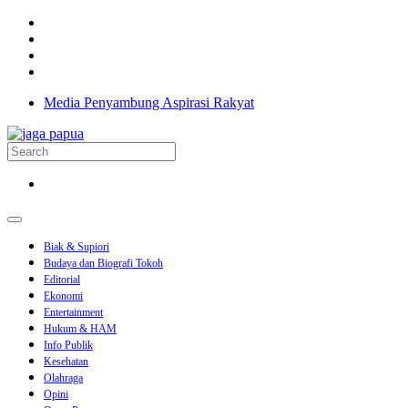
Media Penyambung Aspirasi Rakyat
Biak & Supiori
Budaya dan Biografi Tokoh
Editorial
Ekonomi
Entertainment
Hukum & HAM
Info Publik
Kesehatan
Olahraga
Opini