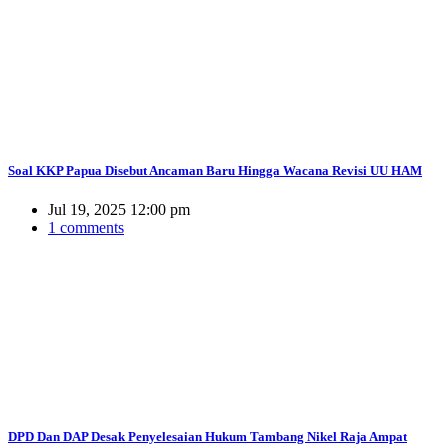
Soal KKP Papua Disebut Ancaman Baru Hingga Wacana Revisi UU HAM
Jul 19, 2025 12:00 pm
1 comments
DPD Dan DAP Desak Penyelesaian Hukum Tambang Nikel Raja Ampat