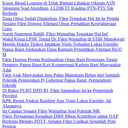
Kasus Illegal Logging di Teluk Bintuni Libatkan Oknum ASN
Singgung Soal Akreditasi, LLDIKTI: Kualitas PTN-PTS Tak
Berbeda
Dana Otsus Sudah Disalurkan, Filep Tegaskan Hal Ini ke Pemda
Senator Filep Dorong Afirmasi Otsus Perhatikan Kesejahteraan
Guru
Soroti Statement Bahlil, Filep Wamafma Tegaskan Hal Ini!
Wakil Ketua LPSK Temui Dr. Filep Wamafma di STIH Manokwari
Majelis Hakim Tipikor Jatuhkan Vonis Terhadap Lukas Enembe
Papua Barat Alokasikan Dana Bantuan Pendidikan Afirmasi Rp35
M
Filep Dorong Pemda Realisasikan Otsus Bagi Perguruan Tinggi
Pemprov Papua Barat Kaji Kompensasi Karbon Bagi Masyarakat
Adat
Filep Ajak Masyarakat Jaga Pulau Mansinam Bebas dari Sampah
Polemik Penunjukan Pj Gubernur Papua Barat, Permendagri
Dikritik
Di Raker PURT DPD RI, Filep Sampaikan ini ke Pemerintah
Provinsi
KPK Resmi Ajukan Banding Atas Vonis Lukas Enembe, Ini
Alasannya
Ini Catatan Senator Filep Wamafma Soal Polemik MK
Filep: Perjuangan Kenaikan DBH Migas Kontribusi untuk OAP
Bertemu Mendes PDTT, Senator Filep Usulkan Sejumlah Poin
Penting