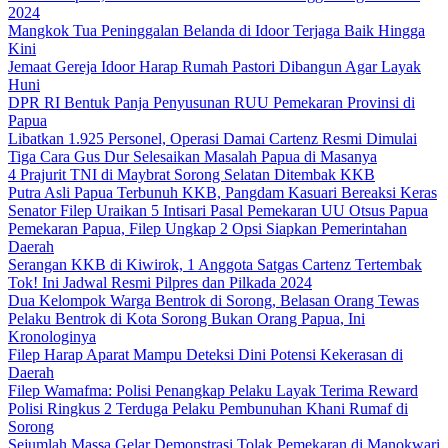
2024
Mangkok Tua Peninggalan Belanda di Idoor Terjaga Baik Hingga
Kini
Jemaat Gereja Idoor Harap Rumah Pastori Dibangun Agar Layak
Huni
DPR RI Bentuk Panja Penyusunan RUU Pemekaran Provinsi di
Papua
Libatkan 1.925 Personel, Operasi Damai Cartenz Resmi Dimulai
Tiga Cara Gus Dur Selesaikan Masalah Papua di Masanya
4 Prajurit TNI di Maybrat Sorong Selatan Ditembak KKB
Putra Asli Papua Terbunuh KKB, Pangdam Kasuari Bereaksi Keras
Senator Filep Uraikan 5 Intisari Pasal Pemekaran UU Otsus Papua
Pemekaran Papua, Filep Ungkap 2 Opsi Siapkan Pemerintahan
Daerah
Serangan KKB di Kiwirok, 1 Anggota Satgas Cartenz Tertembak
Tok! Ini Jadwal Resmi Pilpres dan Pilkada 2024
Dua Kelompok Warga Bentrok di Sorong, Belasan Orang Tewas
Pelaku Bentrok di Kota Sorong Bukan Orang Papua, Ini
Kronologinya
Filep Harap Aparat Mampu Deteksi Dini Potensi Kekerasan di
Daerah
Filep Wamafma: Polisi Penangkap Pelaku Layak Terima Reward
Polisi Ringkus 2 Terduga Pelaku Pembunuhan Khani Rumaf di
Sorong
Sejumlah Massa Gelar Demonstrasi Tolak Pemekaran di Manokwari