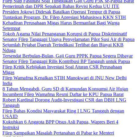
Filep Siap Fasilitasi Soal Tunggakan Gaji Guru P3K se-Papua Barat
Pemerintah dan DPR Sepakati Bahas Revisi Kedua UU ITE
Presiden Jokowi Didesak Batalkan Operasi Tempur di Papua
Tuntaskan Program, Dr. Filep Apresiasi Mahasiswa KKN STIH
Kehadiran Perusahaan Migas Harus Bermanfaat Bagi Warga
Setempat
Tokoh Agama Nilai Penanganan Korupsi di Papua Diskriminatif
Senator Filep Tanggapi Upaya Penyelamatan Pilot Susi Air di Papua
Sejumlah Pejabat Daerah Terindikasi Terlibat dan Biayai KKB
Nduga
Tersendat Berbulan-Bulan, Gaji Guru PPPK Papua Segera Dibayar
Senator Filep Tanggapi Rilis Kontribusi BP Tangguh untuk Papua
Filep Kritik Kebijakan Investasi Soal Aturan CSR Perusahaan
Migas
Filep Wamafma Kenalkan STIH Manokwari di JNU New Delhi
India
8 Tahun Mengabdi, Guru SD di Kamundan Konsumsi Air Hujan
Incumbent Filep Wamafma Resmi Daftar ke KPU Papua Barat
Robert Kardinal Dorong Audit-Investigasi CSR dan DBH LNG
Tangguh
Filep Bahas Kondisi Masyarakat Ring I LNG Tangguh dengan
USAID
Kukuhkan 6 Anggota BPP Otsus Asli Papua, Wapres Beri 4
Instruksi
Filep Sampaikan Masalah Pertanahan di Pabar ke Menteri