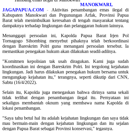
MANOKWARI,
JAGAPAPUA.COM
-
Aktivitas penambangan emas ilegal di
Kabupaten Manokwari dan Pegunungan Arfak, Provinsi Papua
Barat telah menimbulkan keresahan di tengah masyarakat tentang
dampaknya terhadap lingkungan dan pelanggaran hukum lainnya.
Menanggapi persoalan ini, Kapolda Papua Barat Irjen Pol
Tornagogo Sihombing menyebut pihaknya telah berkoordinasi
dengan Bareskrim Polri guna menangani persoalan tersebut. Ia
memastikan penegakan hukum akan dilakukan seadil-adilnya.
"Komitmen kepolisian tak usah diragukan. Kami juga sudah
koordinasikan ini dengan Bareskrim Polri. Ini tergolong kejahatan
lingkungan. Jadi harus dilakukan penegakan hukum bersama untuk
mengungkap kejahatan itu," terangnya, seperti dikutip dari CNN,
Sabtu (16/4/2022).
Selain itu, Kapolda juga menegaskan bahwa dirinya sama sekali
tidak terlibat dengan penambangan ilegal itu. Pernyataan ini
sekaligus membantah oknum yang membawa nama Kapolda di
lokasi penambangan.
"Saya tahu betul hal itu adalah kejahatan lingkungan dan saya tidak
mau bermain-main dengan kejahatan lingkungan dan itu sejalan
dengan Papua Barat sebagai Provinsi konservasi," tegasnya.