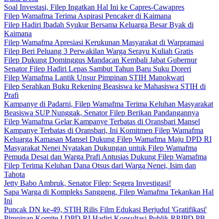
Soal Investasi, Filep Ingatkan Hal Ini ke Capres-Cawapres
Filep Wamafma Terima Aspirasi Pencaker di Kaimana
Filep Hadiri Ibadah Syukur Bersama Keluarga Besar Byak di
Kaimana
Filep Wamafma Apresiasi Kerukunan Masyarakat di Warpramasi
Filep Beri Peluang 3 Perwakilan Warga Serayu Kuliah Gratis
Filep Dukung Dominggus Mandacan Kembali Jabat Gubernur
Senator Filep Hadiri Lepas Sambut Tahun Baru Suku Doreri
Filep Wamafma Lantik Unsur Pimpinan STIH Manokwari
Filep Serahkan Buku Rekening Beasiswa ke Mahasiswa STIH di
Prafi
Kampanye di Padarni, Filep Wamafma Terima Keluhan Masyarakat
Beasiswa SUP Nunggak, Senator Filep Berikan Pandangannya
Filep Wamafma Gelar Kampanye Terbatas di Oransbari Mansel
Kampanye Terbatas di Oransbari, Ini Komitmen Filep Wamafma
Keluarga Kamasan Mansel Dukung Filep Wamafma Maju DPD RI
Masyarakat Nenei Nyatakan Dukungan untuk Filep Wamafma
Pemuda Desai dan Warga Prafi Antusias Dukung Filep Wamafma
Filep Terima Keluhan Dana Otsus dari Warga Nenei, Isim dan
Tahota
Jetty Babo Ambruk, Senator Filep: Segera Investigasi!
Sapa Warga di Kompleks Sanggeng, Filep Wamafma Tekankan Hal
Ini
Puncak DN ke-49, STIH Rilis Film Edukasi Berjudul 'Gratifikasi'
Pimpinan Komite I DPD RI Hadiri Konsultasi Publik RPJPD PB