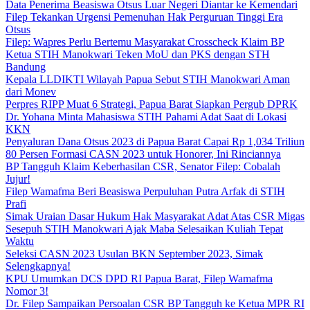
Data Penerima Beasiswa Otsus Luar Negeri Diantar ke Kemendari
Filep Tekankan Urgensi Pemenuhan Hak Perguruan Tinggi Era
Otsus
Filep: Wapres Perlu Bertemu Masyarakat Crosscheck Klaim BP
Ketua STIH Manokwari Teken MoU dan PKS dengan STH
Bandung
Kepala LLDIKTI Wilayah Papua Sebut STIH Manokwari Aman
dari Monev
Perpres RIPP Muat 6 Strategi, Papua Barat Siapkan Pergub DPRK
Dr. Yohana Minta Mahasiswa STIH Pahami Adat Saat di Lokasi
KKN
Penyaluran Dana Otsus 2023 di Papua Barat Capai Rp 1,034 Triliun
80 Persen Formasi CASN 2023 untuk Honorer, Ini Rinciannya
BP Tangguh Klaim Keberhasilan CSR, Senator Filep: Cobalah
Jujur!
Filep Wamafma Beri Beasiswa Perpuluhan Putra Arfak di STIH
Prafi
Simak Uraian Dasar Hukum Hak Masyarakat Adat Atas CSR Migas
Sesepuh STIH Manokwari Ajak Maba Selesaikan Kuliah Tepat
Waktu
Seleksi CASN 2023 Usulan BKN September 2023, Simak
Selengkapnya!
KPU Umumkan DCS DPD RI Papua Barat, Filep Wamafma
Nomor 3!
Dr. Filep Sampaikan Persoalan CSR BP Tangguh ke Ketua MPR RI