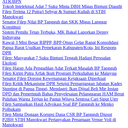
ATR/BPN
Tokoh Intelektual Adat 7 Suku Minta DBH Migas Bintuni Diaudit
Filep Terima 12 Putra/i Sebyar & Sumuri Kuliah di STIH
Manokwari
Senator Filep Nilai BP Tangguh dan SKK Migas Langgar
Konstitusi
Sistem Pemilu Tetap Terbuka, MK Bakal Laporkan Denny
Indrayana
Kawal 3 Misi Besar RIPPP, BPP Otsus Gelar Rapat Konsolidasi
Papua Barat Usulkan Pemekaran Kabupaten/Kota, Ini Respons
DPR
Filep: Masyarakat 7 Suku Bintuni Tengah Hadapi Persoalan
Ekologi
Filep Harap Ada Pengadilan Adat Terkait Masalah BP Tangguh
Filep Kirim Putra Arfak Ikuti Program Perkuliahan ke Malaysia
Senator Filep Dorong Kewenangan Kejaksaan Diperkuat
Filep Kritik Mekanisme DPR Setujui Perpanjangan Jabatan Kades
Stunting di Papua Tinggi, Mendagri: Ikan Dijual Beli Mie Instan
DPD dan Pemerintah Bahas Penyelesaian Pelanggaran HAM Berat
Puluhan Warga Terjun ke Pantai Wijaya Sentosa Cari Siput Uter
Filep Sampaikan Hasil Advokasi Soal BP Tangguh ke Menko
Polhukam
Filep Minta Dugaan Korupsi Dana CSR BP Tangguh Diusut
P2BH STIH Manokwari Pertanyakan Penamaan Venue Voli di
Manokwari