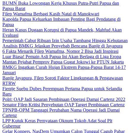
BUMN Buka Lowongan Kerja Khusus Putra-Putri Papua dan
Papua Barat
Filep Wamafma Berbagi Kasih Natal di Manokwari
Kapolda Papua Keluarkan Imbauan Penting Bagi Pendatang di
Papua
Heran Kasus Dugaan Korupsi di Papua Mandek, Mahfud Akan
Evaluasi
Pemerintah Cabut Ribuan Izin Usaha Tambang Hingga Kehutanan
Analisis BMKG Jelaskan Penyebab Bencana Banjir di Jayapura
6 Fakta Menarik Filep Wamafma, Nomor 2 Bisa Jadi Inspirasi
Luar Biasa! Pemain Asli Papua Ini Akan Berlaga di Liga Eropa
Mantan Pejabat Pemprov Papua Gugat Jokowi ke PTUN Jakarta
BMKG Ingatkan Curah Hujan Ekstrem Papua-Papua Barat 14-17
Januari
Banjir Jayapura, Filep Soroti Faktor Lingkungan & Pengawasan
RTRW
Fientje Suebu Dubes Perempuan Pertama Papua untuk Selandia
Baru
Polri: OAP Jadi Sasaran Pembinaan Operasi Damai Cartenz 2022
Senator Filep Kritisi Penyebutan OAP Target Pembinaan Cartenz
TPNPB-OPM Tanggapi Perubahan Nama Operasi Jadi Damai
Cartenz
LPP Kutuk Keras Pernyataan Oknum Tokoh Adat Soal Plt
Gubernur
Gelar Konpers, NasDem Umumkan Calon Tunggal Cagub Pabar