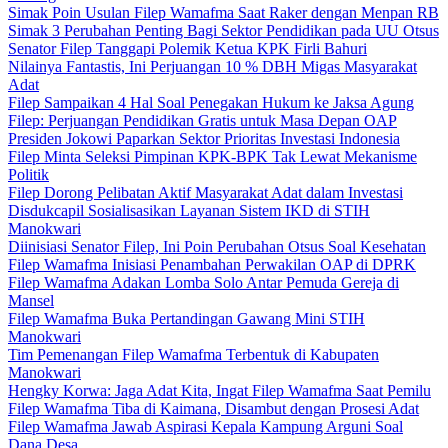
Simak Poin Usulan Filep Wamafma Saat Raker dengan Menpan RB
Simak 3 Perubahan Penting Bagi Sektor Pendidikan pada UU Otsus
Senator Filep Tanggapi Polemik Ketua KPK Firli Bahuri
Nilainya Fantastis, Ini Perjuangan 10 % DBH Migas Masyarakat
Adat
Filep Sampaikan 4 Hal Soal Penegakan Hukum ke Jaksa Agung
Filep: Perjuangan Pendidikan Gratis untuk Masa Depan OAP
Presiden Jokowi Paparkan Sektor Prioritas Investasi Indonesia
Filep Minta Seleksi Pimpinan KPK-BPK Tak Lewat Mekanisme
Politik
Filep Dorong Pelibatan Aktif Masyarakat Adat dalam Investasi
Disdukcapil Sosialisasikan Layanan Sistem IKD di STIH
Manokwari
Diinisiasi Senator Filep, Ini Poin Perubahan Otsus Soal Kesehatan
Filep Wamafma Inisiasi Penambahan Perwakilan OAP di DPRK
Filep Wamafma Adakan Lomba Solo Antar Pemuda Gereja di
Mansel
Filep Wamafma Buka Pertandingan Gawang Mini STIH
Manokwari
Tim Pemenangan Filep Wamafma Terbentuk di Kabupaten
Manokwari
Hengky Korwa: Jaga Adat Kita, Ingat Filep Wamafma Saat Pemilu
Filep Wamafma Tiba di Kaimana, Disambut dengan Prosesi Adat
Filep Wamafma Jawab Aspirasi Kepala Kampung Arguni Soal
Dana Desa