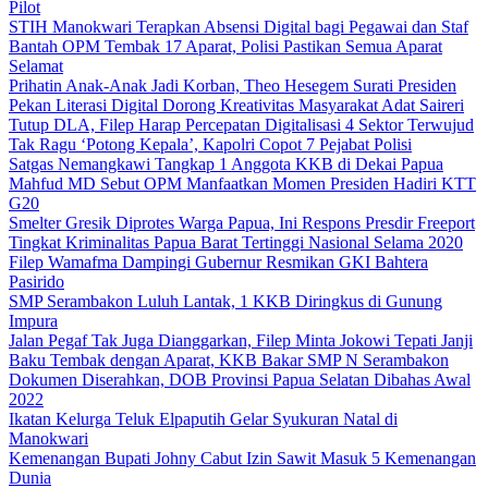
Pilot
STIH Manokwari Terapkan Absensi Digital bagi Pegawai dan Staf
Bantah OPM Tembak 17 Aparat, Polisi Pastikan Semua Aparat
Selamat
Prihatin Anak-Anak Jadi Korban, Theo Hesegem Surati Presiden
Pekan Literasi Digital Dorong Kreativitas Masyarakat Adat Saireri
Tutup DLA, Filep Harap Percepatan Digitalisasi 4 Sektor Terwujud
Tak Ragu ‘Potong Kepala’, Kapolri Copot 7 Pejabat Polisi
Satgas Nemangkawi Tangkap 1 Anggota KKB di Dekai Papua
Mahfud MD Sebut OPM Manfaatkan Momen Presiden Hadiri KTT
G20
Smelter Gresik Diprotes Warga Papua, Ini Respons Presdir Freeport
Tingkat Kriminalitas Papua Barat Tertinggi Nasional Selama 2020
Filep Wamafma Dampingi Gubernur Resmikan GKI Bahtera
Pasirido
SMP Serambakon Luluh Lantak, 1 KKB Diringkus di Gunung
Impura
Jalan Pegaf Tak Juga Dianggarkan, Filep Minta Jokowi Tepati Janji
Baku Tembak dengan Aparat, KKB Bakar SMP N Serambakon
Dokumen Diserahkan, DOB Provinsi Papua Selatan Dibahas Awal
2022
Ikatan Kelurga Teluk Elpaputih Gelar Syukuran Natal di
Manokwari
Kemenangan Bupati Johny Cabut Izin Sawit Masuk 5 Kemenangan
Dunia