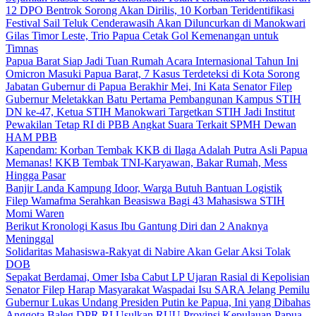
12 DPO Bentrok Sorong Akan Dirilis, 10 Korban Teridentifikasi
Festival Sail Teluk Cenderawasih Akan Diluncurkan di Manokwari
Gilas Timor Leste, Trio Papua Cetak Gol Kemenangan untuk
Timnas
Papua Barat Siap Jadi Tuan Rumah Acara Internasional Tahun Ini
Omicron Masuki Papua Barat, 7 Kasus Terdeteksi di Kota Sorong
Jabatan Gubernur di Papua Berakhir Mei, Ini Kata Senator Filep
Gubernur Meletakkan Batu Pertama Pembangunan Kampus STIH
DN ke-47, Ketua STIH Manokwari Targetkan STIH Jadi Institut
Pewakilan Tetap RI di PBB Angkat Suara Terkait SPMH Dewan
HAM PBB
Kapendam: Korban Tembak KKB di Ilaga Adalah Putra Asli Papua
Memanas! KKB Tembak TNI-Karyawan, Bakar Rumah, Mess
Hingga Pasar
Banjir Landa Kampung Idoor, Warga Butuh Bantuan Logistik
Filep Wamafma Serahkan Beasiswa Bagi 43 Mahasiswa STIH
Momi Waren
Berikut Kronologi Kasus Ibu Gantung Diri dan 2 Anaknya
Meninggal
Solidaritas Mahasiswa-Rakyat di Nabire Akan Gelar Aksi Tolak
DOB
Sepakat Berdamai, Omer Isba Cabut LP Ujaran Rasial di Kepolisian
Senator Filep Harap Masyarakat Waspadai Isu SARA Jelang Pemilu
Gubernur Lukas Undang Presiden Putin ke Papua, Ini yang Dibahas
Anggota Baleg DPR RI Usulkan RUU Provinsi Kepulauan Papua