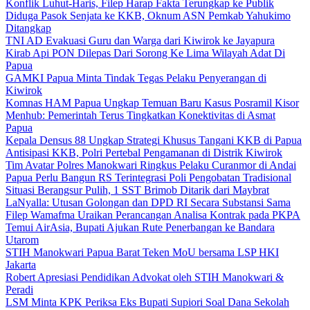
Konflik Luhut-Haris, Filep Harap Fakta Terungkap ke Publik
Diduga Pasok Senjata ke KKB, Oknum ASN Pemkab Yahukimo
Ditangkap
TNI AD Evakuasi Guru dan Warga dari Kiwirok ke Jayapura
Kirab Api PON Dilepas Dari Sorong Ke Lima Wilayah Adat Di
Papua
GAMKI Papua Minta Tindak Tegas Pelaku Penyerangan di
Kiwirok
Komnas HAM Papua Ungkap Temuan Baru Kasus Posramil Kisor
Menhub: Pemerintah Terus Tingkatkan Konektivitas di Asmat
Papua
Kepala Densus 88 Ungkap Strategi Khusus Tangani KKB di Papua
Antisipasi KKB, Polri Pertebal Pengamanan di Distrik Kiwirok
Tim Avatar Polres Manokwari Ringkus Pelaku Curanmor di Andai
Papua Perlu Bangun RS Terintegrasi Poli Pengobatan Tradisional
Situasi Berangsur Pulih, 1 SST Brimob Ditarik dari Maybrat
LaNyalla: Utusan Golongan dan DPD RI Secara Substansi Sama
Filep Wamafma Uraikan Perancangan Analisa Kontrak pada PKPA
Temui AirAsia, Bupati Ajukan Rute Penerbangan ke Bandara
Utarom
STIH Manokwari Papua Barat Teken MoU bersama LSP HKI
Jakarta
Robert Apresiasi Pendidikan Advokat oleh STIH Manokwari &
Peradi
LSM Minta KPK Periksa Eks Bupati Supiori Soal Dana Sekolah