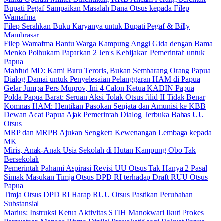
Bupati Pegaf Sampaikan Masalah Dana Otsus kepada Filep
Wamafma
Filep Serahkan Buku Karyanya untuk Bupati Pegaf & Billy
Mambrasar
Filep Wamafma Bantu Warga Kampung Anggi Gida dengan Bama
Menko Polhukam Paparkan 2 Jenis Kebijakan Pemerintah untuk
Papua
Mahfud MD: Kami Buru Teroris, Bukan Sembarang Orang Papua
Dialog Damai untuk Penyelesaian Pelanggaran HAM di Papua
Gelar Jumpa Pers Muprov, Ini 4 Calon Ketua KADIN Papua
Polda Papua Barat: Seruan Aksi Tolak Otsus Jilid II Tidak Benar
Komnas HAM: Hentikan Pasokan Senjata dan Amunisi ke KBB
Dewan Adat Papua Ajak Pemerintah Dialog Terbuka Bahas UU
Otsus
MRP dan MRPB Ajukan Sengketa Kewenangan Lembaga kepada
MK
Miris, Anak-Anak Usia Sekolah di Hutan Kampung Obo Tak
Bersekolah
Pemerintah Pahami Aspirasi Revisi UU Otsus Tak Hanya 2 Pasal
Simak Masukan Timja Otsus DPD RI terhadap Draft RUU Otsus
Papua
Timja Otsus DPD RI Harap RUU Otsus Pastikan Perubahan
Substansial
Marius: Instruksi Ketua Aktivitas STIH Manokwari Ikuti Prokes