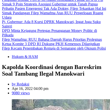
Simak 9 Poin Strategis Asosiasi Gubernur untuk Tanah Papua
Prihatin Pasien Emergensi Tak Ada Dokter, Filep Tekankan Hal Ini
Simak Pandangan Filep Wamafma Atas RUU Pengeloaan Ruang
Udara
Pj. Gubernur: Ada 8 Kursi DPRK Manokwari, Ingat Juga Suku
Saireri
DPD Minta Kejagung Pertegas Penanganan Money Politic di
Pilkada
Filep Wamafma: RUU Bahasa Daerah Harus Prioritas Prolegnas
Ketua Komite 3 DPD RI Dukung PKH Kemensos Dilanjutkan
Filep Kecam Penembakan Remaja di Semarang oleh Oknum Polisi
Hukum & HAM
Kapolda Koordinasi dengan Bareskrim
Soal Tambang Ilegal Manokwari
by Redaksi
Apr 16, 2022 04:00 pm
9080 views